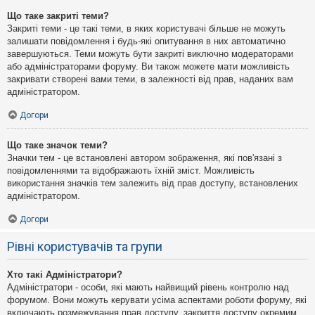
Що таке закриті теми?
Закриті теми - це такі теми, в яких користувачі більше не можуть
залишати повідомлення і будь-які опитування в них автоматично
завершуються. Теми можуть бути закриті виключно модераторами
або адміністраторами форуму. Ви також можете мати можливість
закривати створені вами теми, в залежності від прав, наданих вам
адміністратором.
Догори
Що таке значок теми?
Значки тем - це встановлені автором зображення, які пов'язані з
повідомленнями та відображають їхній зміст. Можливість
використання значків тем залежить від прав доступу, встановлених
адміністратором.
Догори
Рівні користувачів та групи
Хто такі Адміністратори?
Адміністратори - особи, які мають найвищий рівень контролю над
форумом. Вони можуть керувати усіма аспектами роботи форуму, які
включають розмежування прав доступу, закриття доступу окремим