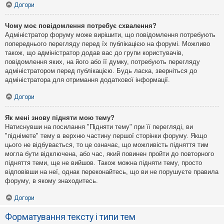
Догори
Чому моє повідомлення потребує схвалення?
Адміністратор форуму може вирішити, що повідомлення потребують
попереднього перегляду перед їх публікацією на форумі. Можливо
також, що адміністратор додав вас до групи користувачів,
повідомлення яких, на його або її думку, потребують перегляду
адміністратором перед публікацією. Будь ласка, зверніться до
адміністратора для отримання додаткової інформації.
Догори
Як мені знову підняти мою тему?
Натиснувши на посилання "Підняти тему" при її перегляді, ви
"піднімете" тему в верхню частину першої сторінки форуму. Якщо
цього не відбувається, то це означає, що можливість підняття тим
могла бути відключена, або час, який повинен пройти до повторного
підняття теми, ще не вийшов. Також можна підняти тему, просто
відповівши на неї, однак переконайтесь, що ви не порушуєте правила
форуму, в якому знаходитесь.
Догори
Форматування тексту і типи тем