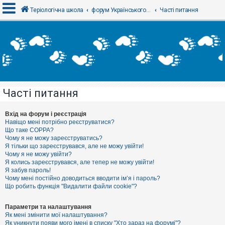
Теріологічна школа
форум Українського теріологічного товариства
Часті питання
В
х
і
д
Часті питання
Р
е
є
Вхід на форум і реєстрація
с
Навіщо мені потрібно реєструватися?
т
Що таке COPPA?
р
Чому я не можу зареєструватись?
а
Я тільки що зареєструвався, але не можу увійти!
ц
Чому я не можу увійти?
і
я
Я колись зареєструвався, але тепер не можу увійти!
Я забув пароль!
Чому мені постійно доводиться вводити ім’я і пароль?
Що робить функція "Видалити файли cookie"?
Т
е
м
Параметри та налаштування
и
Як мені змінити мої налаштування?
б
Як уникнути появи мого імені в списку "Хто зараз на форумі"?