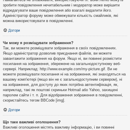
зробити повідомлення нечитабельним і модератор може вирішити
відредагувати ваше повідомлення або взагалі видалити його.
Адміністратор форуму може обмежувати кількість смайликів, які
можна використовувати в повідомленні.
Догори
Чи можу я розміщувати зображення?
Так, ви можете розміщувати зображення в своїх повідомленнях.
Якщо адміністратор дозволив приєднання файлів, ви можете
завантажити зображення на форум. Якщо ні, ви повинні розмістити
посилання на зображення, збережене на загальнодоступному веб-
сервері. Наприклад: http://www.example.com/my-picture.gif. Ви не
можете розміщувати посилання ні на зображення, які знаходяться на
вашому комп'ютері (якщо він не є загальнодоступним сервером), ні
на зображення, для доступу до яких потрібна автентифікація, як,
наприклад, такі як поштові скриньки Hotmail або Yahoo, захищені
паролем сайти і т. п. Для відображення зображення в повідомленні,
скористайтесь тегом BBCode [img].
Догори
Що таке важливі оголошення?
Важливі оголошення містять важливу інформацію, і ви повинні