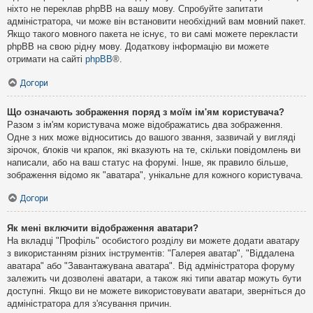
ніхто не переклав phpBB на вашу мову. Спробуйте запитати
адміністратора, чи може він встановити необхідний вам мовний пакет.
Якщо такого мовного пакета не існує, то ви самі можете перекласти
phpBB на свою рідну мову. Додаткову інформацію ви можете
отримати на сайті
phpBB
®.
Догори
Що означають зображення поряд з моїм ім'ям користувача?
Разом з ім'ям користувача може відображатись два зображення.
Одне з них може відноситись до вашого звання, зазвичай у вигляді
зірочок, блоків чи крапок, які вказують на те, скільки повідомлень ви
написали, або на ваш статус на форумі. Інше, як правило більше,
зображення відомо як "аватара", унікальне для кожного користувача.
Догори
Як мені включити відображення аватари?
На вкладці "Профіль" особистого розділу ви можете додати аватару
з використанням різних інструментів: "Галерея аватар", "Віддалена
аватара" або "Завантажувана аватара". Від адміністратора форуму
залежить чи дозволені аватари, а також які типи аватар можуть бути
доступні. Якщо ви не можете використовувати аватари, зверніться до
адміністратора для з'ясування причин.