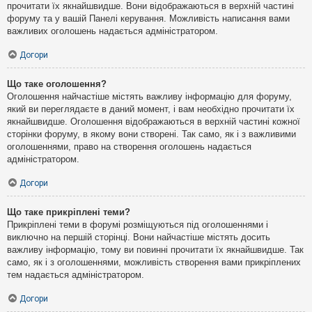
прочитати їх якнайшвидше. Вони відображаються в верхній частині
форуму та у вашій Панелі керування. Можливість написання вами
важливих оголошень надається адміністратором.
Догори
Що таке оголошення?
Оголошення найчастіше містять важливу інформацію для форуму,
який ви переглядаєте в даний момент, і вам необхідно прочитати їх
якнайшвидше. Оголошення відображаються в верхній частині кожної
сторінки форуму, в якому вони створені. Так само, як і з важливими
оголошеннями, право на створення оголошень надається
адміністратором.
Догори
Що таке прикріплені теми?
Прикріплені теми в форумі розміщуються під оголошеннями і
виключно на першій сторінці. Вони найчастіше містять досить
важливу інформацію, тому ви повинні прочитати їх якнайшвидше. Так
само, як і з оголошеннями, можливість створення вами прикріплених
тем надається адміністратором.
Догори