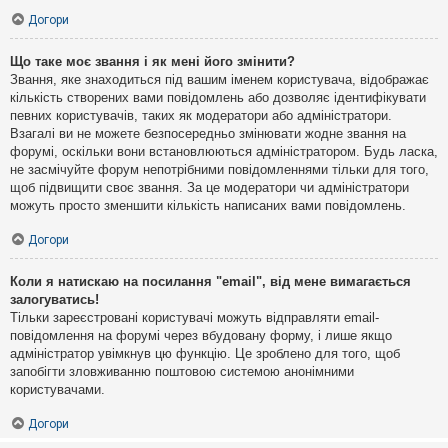
Догори
Що таке моє звання і як мені його змінити?
Звання, яке знаходиться під вашим іменем користувача, відображає
кількість створених вами повідомлень або дозволяє ідентифікувати
певних користувачів, таких як модератори або адміністратори.
Взагалі ви не можете безпосередньо змінювати жодне звання на
форумі, оскільки вони встановлюються адміністратором. Будь ласка,
не засмічуйте форум непотрібними повідомленнями тільки для того,
щоб підвищити своє звання. За це модератори чи адміністратори
можуть просто зменшити кількість написаних вами повідомлень.
Догори
Коли я натискаю на посилання "email", від мене вимагається
залогуватись!
Тільки зареєстровані користувачі можуть відправляти email-
повідомлення на форумі через вбудовану форму, і лише якщо
адміністратор увімкнув цю функцію. Це зроблено для того, щоб
запобігти зловживанню поштовою системою анонімними
користувачами.
Догори