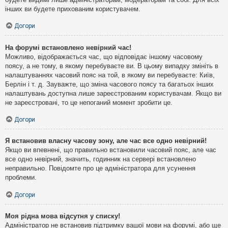
інших ви будете прихованим користувачем.
Догори
На форумі встановлено невірний час!
Можливо, відображається час, що відповідає іншому часовому
поясу, а не тому, в якому перебуваєте ви. В цьому випадку змініть в
налаштуваннях часовий пояс на той, в якому ви перебуваєте: Київ,
Берлін і т. д. Зауважте, що зміна часового поясу та багатьох інших
налаштувань доступна лише зареєстрованим користувачам. Якщо ви
не зареєстровані, то це непоганий момент зробити це.
Догори
Я встановив власну часову зону, але час все одно невірний!
Якщо ви впевнені, що правильно встановили часовий пояс, але час
все одно невірний, значить, годинник на сервері встановлено
неправильно. Повідомте про це адміністратора для усунення
проблеми.
Догори
Моя рідна мова відсутня у списку!
Адміністратор не встановив підтримку вашої мови на форумі, або ще