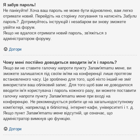
Я забув пароль!
Не панікуйте! Хоча ваш пароль не може бути відновлено, вам легко
отримати новий. Перейдіть на сторінку логування та натисніть
Забули
пароль?
. Дотримуйтесь інструкцій і незабаром ви знову зможете
увійти на форум.
Якщо не вдалося отримати новий пароль, зв'яжіться з
адміністратором форуму.
Догори
Чому мені постійно доводиться вводити ім’я і пароль?
Якщо ви не ставите галочку напроти пункту
Запам'ятати мене
, ви
зможете залишатися під своїм ім'ям на конференції лише протягом
встановленого часу. Це зроблено для того, щоб ніхто інший не зміг
використати ваш обліковий запис. Для того щоб вам не доводилося
вводити ім'я користувача і пароль кожного разу, ви можете поставити
галочку напроти пункту
Запам'ятати мене
при вході на
конференцію. Не рекомендується робити це на загальнодоступному
комп'ютері, наприклад в бібліотеці, інтернет-кафе, університеті і т. д.
Якщо пункт
Запам'ятати мене
відсутній, це означає, що
адміністратор вимкнув цю функцію.
Догори