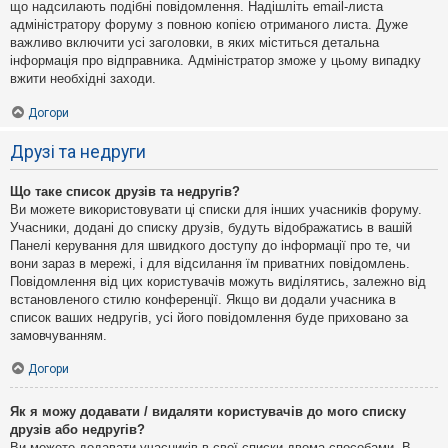
що надсилають подібні повідомлення. Надішліть email-листа
адміністратору форуму з повною копією отриманого листа. Дуже
важливо включити усі заголовки, в яких міститься детальна
інформація про відправника. Адміністратор зможе у цьому випадку
вжити необхідні заходи.
Догори
Друзі та недруги
Що таке список друзів та недругів?
Ви можете використовувати ці списки для інших учасників форуму.
Учасники, додані до списку друзів, будуть відображатись в вашій
Панелі керування для швидкого доступу до інформації про те, чи
вони зараз в мережі, і для відсилання їм приватних повідомлень.
Повідомлення від цих користувачів можуть виділятись, залежно від
встановленого стилю конференції. Якщо ви додали учасника в
список ваших недругів, усі його повідомлення буде приховано за
замовчуванням.
Догори
Як я можу додавати / видаляти користувачів до мого списку
друзів або недругів?
Ви можете додавати учасників в свої списки двома способами. В