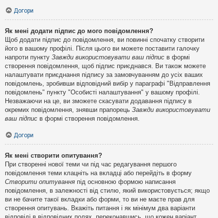
Догори
Як мені додати підпис до мого повідомлення?
Щоб додати підпис до повідомлення, ви повинні спочатку створити
його в вашому профілі. Після цього ви можете поставити галочку
напроти пункту
Завжди використовувати ваш підпис
в формі
створення повідомлення, щоб підпис приєднався. Ви також можете
налаштувати приєднання підпису за замовчуванням до усіх ваших
повідомлень, зробивши відповідний вибір у параграфі "Відправлення
повідомлень" пункту "Особисті налаштування" у вашому профілі.
Незважаючи на це, ви зможете скасувати додавання підпису в
окремих повідомлення, знявши прапорець
Завжди використовувати
ваш підпис
в формі створення повідомлення.
Догори
Як мені створити опитування?
При створенні нової теми чи під час редагування першого
повідомлення теми клацніть на вкладці або перейдіть в форму
Створити опитування
під основною формою написання
повідомлення, в залежності від стилю, який використовується; якщо
ви не бачите такої вкладки або форми, то ви не маєте прав для
створення опитувань. Вкажіть питання і як мінімум два варіанти
відповіді в відповідних полях, переконавшись, що кожен варіант