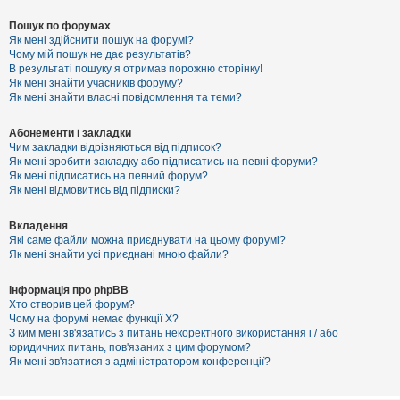
Пошук по форумах
Як мені здійснити пошук на форумі?
Чому мій пошук не дає результатів?
В результаті пошуку я отримав порожню сторінку!
Як мені знайти учасників форуму?
Як мені знайти власні повідомлення та теми?
Абонементи і закладки
Чим закладки відрізняються від підписок?
Як мені зробити закладку або підписатись на певні форуми?
Як мені підписатись на певний форум?
Як мені відмовитись від підписки?
Вкладення
Які саме файли можна приєднувати на цьому форумі?
Як мені знайти усі приєднані мною файли?
Інформація про phpBB
Хто створив цей форум?
Чому на форумі немає функції X?
З ким мені зв'язатись з питань некоректного використання і / або
юридичних питань, пов'язаних з цим форумом?
Як мені зв'язатися з адміністратором конференції?