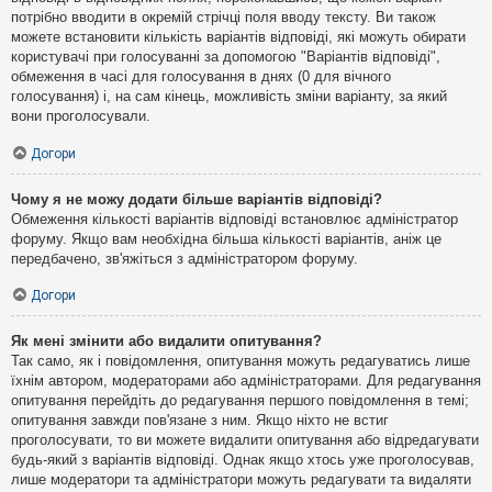
потрібно вводити в окремій стрічці поля вводу тексту. Ви також
можете встановити кількість варіантів відповіді, які можуть обирати
користувачі при голосуванні за допомогою "Варіантів відповіді",
обмеження в часі для голосування в днях (0 для вічного
голосування) і, на сам кінець, можливість зміни варіанту, за який
вони проголосували.
Догори
Чому я не можу додати більше варіантів відповіді?
Обмеження кількості варіантів відповіді встановлює адміністратор
форуму. Якщо вам необхідна більша кількості варіантів, аніж це
передбачено, зв'яжіться з адміністратором форуму.
Догори
Як мені змінити або видалити опитування?
Так само, як і повідомлення, опитування можуть редагуватись лише
їхнім автором, модераторами або адміністраторами. Для редагування
опитування перейдіть до редагування першого повідомлення в темі;
опитування завжди пов'язане з ним. Якщо ніхто не встиг
проголосувати, то ви можете видалити опитування або відредагувати
будь-який з варіантів відповіді. Однак якщо хтось уже проголосував,
лише модератори та адміністратори можуть редагувати та видаляти