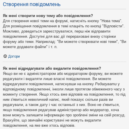
Створення повідомлень
Як мені створити нову тему або повідомлення?
Для створення нової теми на форумі, натисніть кнопку "Нова тема".
Для розміщення повідомлення в темі клацніть по кнопці "Відповісти".
Можливо, доведеться зареєструватися, перш ніж відправити
повідомлення. Доступні для вас дії перераховані внизу сторінки
форуму або теми. Наприклад: "Ви можете створювати нові теми", "Ви
можете додавати файли" і т. п.
Догори
Як мені відредагувати або видалити повідомлення?
Якщо ви не є адміністратором або модератором форуму, ви можете
редагувати і видаляти лише власні повідомлення. Ви можете
відредагувати повідомлення, натиснувши на кнопку
Редагувати
у
відповідному повідомленні, інколи лише протягом обмеженого часу з
моменту створення. Якщо хтось вже відповів на повідомлення, то під
ним з'явиться невеличкий напис, який показує скільки разів ви
редагували, а також дату і час останньої з них. Воно не з'явиться,
якщо повідомлення редагував адміністратор або модератор, хоча
вони можуть залишити інформацію про зроблені зміни на свій розсуд.
Врахуйте, що звичайні користувачі не можуть видалити
повідомлення, на яке вже хтось відповів.