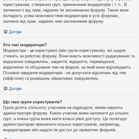
користувачам, створення груп, призначення модераторів і т. п., В
залежності від прав, наданих їм засновником форуму. Також вони
володіють усіма можливостями модераторів в усіх форумах,
залежно від прав, наданих ним засновником форуму.
Догори
Хто такі модератори?
Модератори - це користувачі (або групи користувачів), які щодня
стежать за роботою форуму. Вони мають можливості редагування та
видалення повідомлень, закриття, відкриття, переміщення,
видалення та об'єднання тем на форумі, за який вони відповідають.
Основне завдання модераторів - не допускати відхилень від тем
(оффтопік) та розміщень образливих повідомлень.
Догори
Що таке групи користувачів?
Групи ділять спільноту учасників на підрозділи, якими керують
адміністратори форуму. Кожен учасник може належати до кількох
груп, а кожна група може мати власні рівні доступу. Це полегшує
адміністраторам призначити кількох користувачів, наприклад,
модераторами або надати їм доступ до приватних форумів.