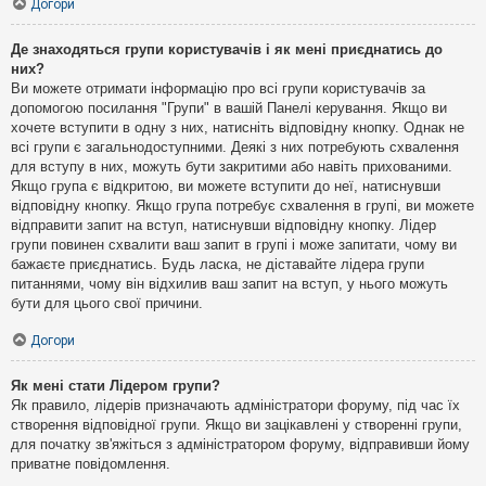
Догори
Де знаходяться групи користувачів і як мені приєднатись до
них?
Ви можете отримати інформацію про всі групи користувачів за
допомогою посилання "Групи" в вашій Панелі керування. Якщо ви
хочете вступити в одну з них, натисніть відповідну кнопку. Однак не
всі групи є загальнодоступними. Деякі з них потребують схвалення
для вступу в них, можуть бути закритими або навіть прихованими.
Якщо група є відкритою, ви можете вступити до неї, натиснувши
відповідну кнопку. Якщо група потребує схвалення в групі, ви можете
відправити запит на вступ, натиснувши відповідну кнопку. Лідер
групи повинен схвалити ваш запит в групі і може запитати, чому ви
бажаєте приєднатись. Будь ласка, не діставайте лідера групи
питаннями, чому він відхилив ваш запит на вступ, у нього можуть
бути для цього свої причини.
Догори
Як мені стати Лідером групи?
Як правило, лідерів призначають адміністратори форуму, під час їх
створення відповідної групи. Якщо ви зацікавлені у створенні групи,
для початку зв'яжіться з адміністратором форуму, відправивши йому
приватне повідомлення.