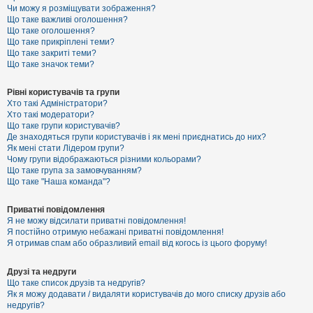
к
Чи можу я розміщувати зображення?
Що таке важливі оголошення?
Що таке оголошення?
Що таке прикріплені теми?
Д
Що таке закриті теми?
о
Що таке значок теми?
п
о
м
Рівні користувачів та групи
о
Хто такі Адміністратори?
г
Хто такі модератори?
а
Що таке групи користувачів?
Де знаходяться групи користувачів і як мені приєднатись до них?
Як мені стати Лідером групи?
Чому групи відображаються різними кольорами?
Що таке група за замовчуванням?
Що таке "Наша команда"?
Приватні повідомлення
Я не можу відсилати приватні повідомлення!
Я постійно отримую небажані приватні повідомлення!
Я отримав спам або образливий email від когось із цього форуму!
Друзі та недруги
Що таке список друзів та недругів?
Як я можу додавати / видаляти користувачів до мого списку друзів або
недругів?