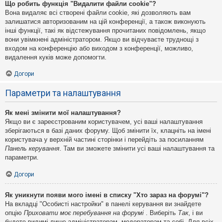
Що робить функція "Видалити файли cookie"?
Вона видаляє всі створені файли cookie, які дозволяють вам
залишатися авторизованим на цій конференції, а також виконують
інші функції, такі як відстежування прочитаних повідомлень, якщо
вони увімкнені адміністратором. Якщо ви відчуваєте труднощі з
входом на конференцію або виходом з конференції, можливо,
видалення куків може допомогти.
Догори
Параметри та налаштування
Як мені змінити мої налаштування?
Якщо ви є зареєстрованим користувачем, усі ваші налаштування
зберігаються в базі даних форуму. Щоб змінити їх, клацніть на імені
користувача у верхній частині сторінки і перейдіть за посиланням
Панель керування
. Там ви зможете змінити усі ваші налаштування та
параметри.
Догори
Як уникнути появи мого імені в списку "Хто зараз на форумі"?
На вкладці "Особисті настройки" в панелі керування ви знайдете
опцію
Приховати моє перебування на форумі
. Виберіть
Так
, і ви
будете видимі лише адміністраторам, модераторам та собі. Для всіх