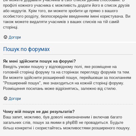
профілі кожного учасника є можливість додати його в список друзів
або недругів. Крім того, ви можете зробити це прямо з вашого
особистого розділу, безпосереднім введенням імені користувача. Ви
також можете видаляти учасників з ваших списків на тій самій
сторінці.
Догори
Пошук по форумах
Як мені здійснити пошук на форумі?
Введіть умови пошуку у відповідному полі, яке розміщене на
головній сторінці форуму та на сторінках перегляду форумів та тем.
Ви можете здійснити розширений пошук, перейшовши за посиланням
"Розширений пошук", яке знаходиться на кожній сторінці форуму.
Розміщення посилань може відрізнятись, залежно від стилю.
Догори
Чому мій пошук не дає результатів?
Ваш запит, можливо, був доволі невизначеним і включав багато
загальних слів, пошук за якими в phpBB не провадиться. Будьте
більш конкретні і скористайтесь можливостями розширеного пошуку.