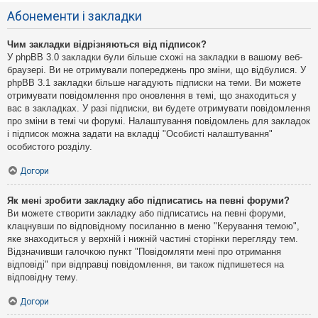
Абонементи і закладки
Чим закладки відрізняються від підписок?
У phpBB 3.0 закладки були більше схожі на закладки в вашому веб-
браузері. Ви не отримували попереджень про зміни, що відбулися. У
phpBB 3.1 закладки більше нагадують підписки на теми. Ви можете
отримувати повідомлення про оновлення в темі, що знаходиться у
вас в закладках. У разі підписки, ви будете отримувати повідомлення
про зміни в темі чи форумі. Налаштування повідомлень для закладок
і підписок можна задати на вкладці "Особисті налаштування"
особистого розділу.
Догори
Як мені зробити закладку або підписатись на певні форуми?
Ви можете створити закладку або підписатись на певні форуми,
клацнувши по відповідному посиланню в меню "Керування темою",
яке знаходиться у верхній і нижній частині сторінки перегляду тем.
Відзначивши галочкою пункт "Повідомляти мені про отримання
відповіді" при відправці повідомлення, ви також підпишетеся на
відповідну тему.
Догори