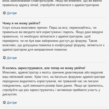
вона заблокований спам-фільтром. Якщо ви впевнені, що ви ввели
правильну адресу email, спробуйте зв'язатися з адміністратором.
Догори
Чому я не можу увійти?
Існує кілька можливих причин. Перш за все, переконайтесь, чи
правильно ви вводите ім'я користувача і пароль. Якщо дані введені
правильно, то необхідно зв'язатися з адміністратором, щоб
перевірити, чи не був вам заборонено доступ до форуму. Також
можливо, що допущена помилка в конфігурації форуму, зв'яжіться з
адміністратором для виправлення помилки.
Догори
Я колись зареєструвався, але тепер не можу увійти!
Можливо, адміністратор з якоїсь причини деактивував або видалив
ваш обліковий запис. Крім того, на багатьох форумах адміністратори
періодично видаляють користувачів, які тривалий час не писали
повідомлень, щоб зменшити розмір бази даних. Якщо це трапилось,
спробуйте ще раз зареєструватись і активніше приймати участь у
дискусіях.
Догори