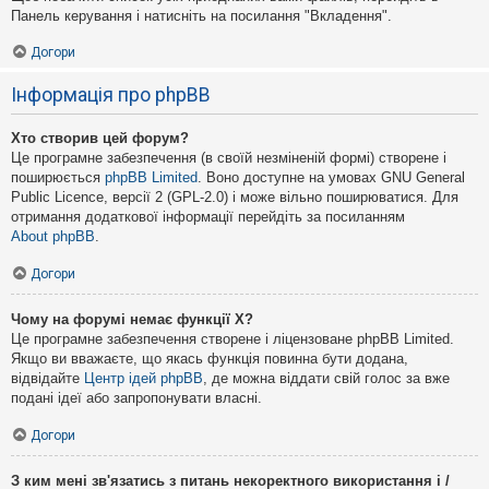
Панель керування і натисніть на посилання "Вкладення".
Догори
Інформація про phpBB
Хто створив цей форум?
Це програмне забезпечення (в своїй незміненій формі) створене і
поширюється
phpBB Limited
. Воно доступне на умовах GNU General
Public Licence, версії 2 (GPL-2.0) і може вільно поширюватися. Для
отримання додаткової інформації перейдіть за посиланням
About phpBB
.
Догори
Чому на форумі немає функції X?
Це програмне забезпечення створене і ліцензоване phpBB Limited.
Якщо ви вважаєте, що якась функція повинна бути додана,
відвідайте
Центр ідей phpBB
, де можна віддати свій голос за вже
подані ідеї або запропонувати власні.
Догори
З ким мені зв'язатись з питань некоректного використання і /