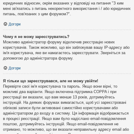
юридичних відносин, окрім вказаних у відповіді на питання "З ким
мені зв'язатись з питань некоректного використання і / або юридичних
питань, пов'язаних з цим форумом?".
Догори
Чому я не можу зареєструватись?
Можливо адміністратор форуму відключив реєстрацію нових
користувачів. Також можливо, що він заблокував вашу IP-адресу або
ім'я користувача, яке ви намагаєтесь зареєструвати. Зверніться за
допомогою до адміністратора форуму.
Догори
Я тільки що зареєструвався, але не можу увійти!
Перевірте свої ім'я користувача та пароль. Якщо вони вірні, то
можливі два варіанти. Якщо включена підтримка COPPA і при
реєстрації ви вказали, що вам менше 13 років, дотримуйтесь
інструкцій. На деяких форумах вимагається, щоб усі зареєстровані
облікові записи були активовані самостійно користувачами або
адміністратором до входу в систему. Ця інформація відображається
в процесі реєстрації. Якщо вам було надіслано email-повідомлення
поштою, дотримуйтесь інструкцій. Якщо email-повідомлення не
отримано, то можливо, що ви вказали неправильну адресу email або