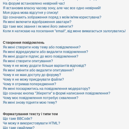
е
На форумі встановлено невірний час!
з
Я встановив власну часову зону, але час все одно невірний!
в
і
Моя рідна мова відсутня у списку!
д
Що означають зображення поряд з моїм ім'ям користувача?
п
Як мені включити відображення аватари?
о
Що таке моє звання і як мені його змінити?
в
Коли я натискаю на посилання "email", від мене вимагається залогуватись!
і
д
е
Створення повідомлень
й
Як мені створити нову тему або повідомлення?
Як мені відредагувати або видалити повідомлення?
Як мені додати підпис до мого повідомлення?
А
Як мені створити опитування?
к
Чому я не можу додати більше варіантів відповіді?
т
Як мені змінити або видалити опитування?
и
Чому я не маю доступу до форуму?
в
Чому я не можу приєднувати файли?
н
Чому я отримав попередження?
і
т
Як мені поскаржитись на повідомлення модератору?
е
Що означає кнопка "Зберегти" в формі написання повідомлення?
м
Чому моє повідомлення потребує схвалення?
и
Як мені знову підняти мою тему?
Форматування тексту і типи тем
П
Що таке BBCode?
о
Чи можу я використовувати HTML?
ш
Що таке смайлики?
у