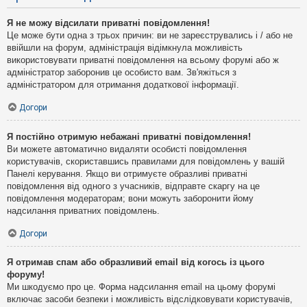
Я не можу відсилати приватні повідомлення!
Це може бути одна з трьох причин: ви не зареєструвались і / або не
ввійшли на форум, адміністрація відімкнула можливість
використовувати приватні повідомлення на всьому форумі або ж
адміністратор заборонив це особисто вам. Зв'яжіться з
адміністратором для отримання додаткової інформації.
Догори
Я постійно отримую небажані приватні повідомлення!
Ви можете автоматично видаляти особисті повідомлення
користувачів, скориставшись правилами для повідомлень у вашій
Панелі керування. Якщо ви отримуєте образливі приватні
повідомлення від одного з учасників, відправте скаргу на це
повідомлення модераторам; вони можуть заборонити йому
надсилання приватних повідомлень.
Догори
Я отримав спам або образливий email від когось із цього
форуму!
Ми шкодуємо про це. Форма надсилання email на цьому форумі
включає засоби безпеки і можливість відслідковувати користувачів,