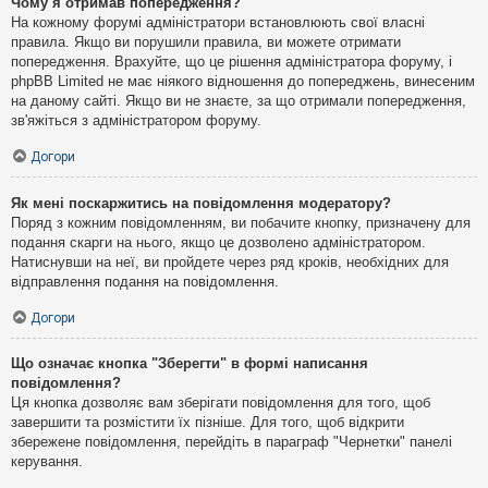
Чому я отримав попередження?
На кожному форумі адміністратори встановлюють свої власні
правила. Якщо ви порушили правила, ви можете отримати
попередження. Врахуйте, що це рішення адміністратора форуму, і
phpBB Limited не має ніякого відношення до попереджень, винесеним
на даному сайті. Якщо ви не знаєте, за що отримали попередження,
зв'яжіться з адміністратором форуму.
Догори
Як мені поскаржитись на повідомлення модератору?
Поряд з кожним повідомленням, ви побачите кнопку, призначену для
подання скарги на нього, якщо це дозволено адміністратором.
Натиснувши на неї, ви пройдете через ряд кроків, необхідних для
відправлення подання на повідомлення.
Догори
Що означає кнопка "Зберегти" в формі написання
повідомлення?
Ця кнопка дозволяє вам зберігати повідомлення для того, щоб
завершити та розмістити їх пізніше. Для того, щоб відкрити
збережене повідомлення, перейдіть в параграф "Чернетки" панелі
керування.