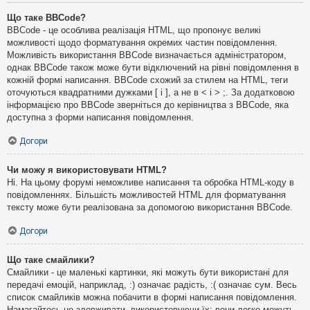
Що таке BBCode?
BBCode - це особлива реалізація HTML, що пропонує великі
можливості щодо форматування окремих частин повідомлення.
Можливість використання BBCode визначається адміністратором,
однак BBCode також може бути відключений на рівні повідомлення в
кожній формі написання. BBCode схожий за стилем на HTML, теги
оточуються квадратними дужками [ і ], а не в < і > ;. За додатковою
інформацією про BBCode зверніться до керівництва з BBCode, яка
доступна з форми написання повідомлення.
Догори
Чи можу я використовувати HTML?
Ні. На цьому форумі неможливе написання та обробка HTML-коду в
повідомленнях. Більшість можливостей HTML для форматування
тексту може бути реалізована за допомогою використання BBCode.
Догори
Що таке смайлики?
Смайлики - це маленькі картинки, які можуть бути використані для
передачі емоцій, наприклад, :) означає радість, :( означає сум. Весь
список смайликів можна побачити в формі написання повідомлення.
Намагайтесь не зловживати, використовуючи їх: вони легко можуть