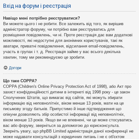
Вхід на форум і реєстрація
Навіщо мені потрібно реєструватися?
Ви можете цього і не робити. Все залежить від того, як вирішив
адміністратор форуму, чи потрібно вам реєструватись для
розміщення повідомлень, чи ні. Проте реєстрація дає вам додаткові
можливості, які недоступні для анонімних користувачів, такі як
аватари, приватні повідомлення, відсилання email-повідомлень,
участь в групах і т. д. Реєстрація займе у вас всього декілька
хвилин, тому ми рекомендуємо це зробити.
Догори
Що таке COPPA?
COPPA (Children's Online Privacy Protection Act of 1998), або Акт про
захист конфіденційності дитини в інтернеті від 1998 року - це закон
Сполучених Штатів, що вимагає від сайтів, які можуть збирати
інформацію від неповнолітніх, віком менше 13 років, мати на це
письмову згоду батьків. Припустимо й інше підтвердження що
опікуни дозволяють збір особистої інформації від неповнолітніх,
віком менше 13 років. Якщо ви не впевнені, чи це може стосуватись
вас або форуму, зверніться за допомогою до юрисконсульта.
Зверніть увагу, що phpBB Limited адміністрація даної конференції не
може надавати консультацій з юридичних питань і не є об'єктом