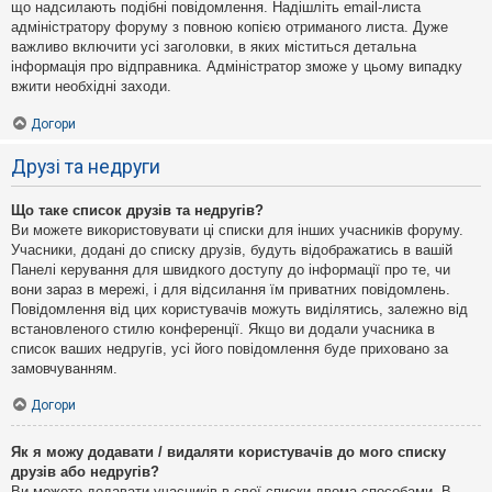
що надсилають подібні повідомлення. Надішліть email-листа
адміністратору форуму з повною копією отриманого листа. Дуже
важливо включити усі заголовки, в яких міститься детальна
інформація про відправника. Адміністратор зможе у цьому випадку
вжити необхідні заходи.
Догори
Друзі та недруги
Що таке список друзів та недругів?
Ви можете використовувати ці списки для інших учасників форуму.
Учасники, додані до списку друзів, будуть відображатись в вашій
Панелі керування для швидкого доступу до інформації про те, чи
вони зараз в мережі, і для відсилання їм приватних повідомлень.
Повідомлення від цих користувачів можуть виділятись, залежно від
встановленого стилю конференції. Якщо ви додали учасника в
список ваших недругів, усі його повідомлення буде приховано за
замовчуванням.
Догори
Як я можу додавати / видаляти користувачів до мого списку
друзів або недругів?
Ви можете додавати учасників в свої списки двома способами. В