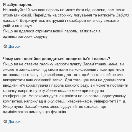
Я забув пароль!
Не панікуйте! Хоча ваш пароль не може бути відновлено, вам легко
отримати новий. Перейдіть на сторінку логування та натисніть
Забули
пароль?
. Дотримуйтесь інструкцій і незабаром ви знову зможете
увійти на форум.
Якщо не вдалося отримати новий пароль, зв'яжіться з
адміністратором форуму.
Догори
Чому мені постійно доводиться вводити ім’я і пароль?
Якщо ви не ставите галочку напроти пункту
Запам'ятати мене
, ви
зможете залишатися під своїм ім'ям на конференції лише протягом
встановленого часу. Це зроблено для того, щоб ніхто інший не зміг
використати ваш обліковий запис. Для того щоб вам не доводилося
вводити ім'я користувача і пароль кожного разу, ви можете поставити
галочку напроти пункту
Запам'ятати мене
при вході на
конференцію. Не рекомендується робити це на загальнодоступному
комп'ютері, наприклад в бібліотеці, інтернет-кафе, університеті і т. д.
Якщо пункт
Запам'ятати мене
відсутній, це означає, що
адміністратор вимкнув цю функцію.
Догори