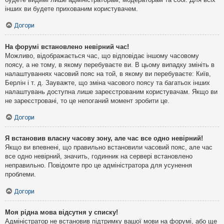
інших ви будете прихованим користувачем.
Догори
На форумі встановлено невірний час!
Можливо, відображається час, що відповідає іншому часовому
поясу, а не тому, в якому перебуваєте ви. В цьому випадку змініть в
налаштуваннях часовий пояс на той, в якому ви перебуваєте: Київ,
Берлін і т. д. Зауважте, що зміна часового поясу та багатьох інших
налаштувань доступна лише зареєстрованим користувачам. Якщо ви
не зареєстровані, то це непоганий момент зробити це.
Догори
Я встановив власну часову зону, але час все одно невірний!
Якщо ви впевнені, що правильно встановили часовий пояс, але час
все одно невірний, значить, годинник на сервері встановлено
неправильно. Повідомте про це адміністратора для усунення
проблеми.
Догори
Моя рідна мова відсутня у списку!
Адміністратор не встановив підтримку вашої мови на форумі, або ще