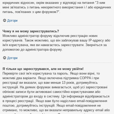
юридичних відносин, окрім вказаних у відповіді на питання "З ким
мені зв'язатись з питань некоректного використання і / або юридичних
питань, пов'язаних з цим форумом?".
Догори
Чому я не можу зареєструватись?
Можливо адміністратор форуму відключив реєстрацію нових
користувачів. Також можливо, що він заблокував вашу IP-адресу або
ім'я користувача, яке ви намагаєтесь зареєструвати. Зверніться за
допомогою до адміністратора форуму.
Догори
Я тільки що зареєструвався, але не можу увійти!
Перевірте свої ім'я користувача та пароль. Якщо вони вірні, то
можливі два варіанти. Якщо включена підтримка COPPA і при
реєстрації ви вказали, що вам менше 13 років, дотримуйтесь
інструкцій. На деяких форумах вимагається, щоб усі зареєстровані
облікові записи були активовані самостійно користувачами або
адміністратором до входу в систему. Ця інформація відображається
в процесі реєстрації. Якщо вам було надіслано email-повідомлення
поштою, дотримуйтесь інструкцій. Якщо email-повідомлення не
отримано, то можливо, що ви вказали неправильну адресу email або