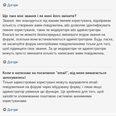
Догори
Що таке моє звання і як мені його змінити?
Звання, яке знаходиться під вашим іменем користувача, відображає
кількість створених вами повідомлень або дозволяє ідентифікувати
певних користувачів, таких як модератори або адміністратори.
Взагалі ви не можете безпосередньо змінювати жодне звання на
форумі, оскільки вони встановлюються адміністратором. Будь ласка,
не засмічуйте форум непотрібними повідомленнями тільки для того,
щоб підвищити своє звання. За це модератори чи адміністратори
можуть просто зменшити кількість написаних вами повідомлень.
Догори
Коли я натискаю на посилання "email", від мене вимагається
залогуватись!
Тільки зареєстровані користувачі можуть відправляти email-
повідомлення на форумі через вбудовану форму, і лише якщо
адміністратор увімкнув цю функцію. Це зроблено для того, щоб
запобігти зловживанню поштовою системою анонімними
користувачами.
Догори