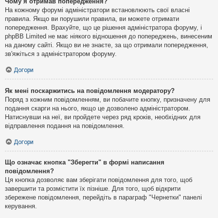
Чому я отримав попередження?
На кожному форумі адміністратори встановлюють свої власні
правила. Якщо ви порушили правила, ви можете отримати
попередження. Врахуйте, що це рішення адміністратора форуму, і
phpBB Limited не має ніякого відношення до попереджень, винесеним
на даному сайті. Якщо ви не знаєте, за що отримали попередження,
зв'яжіться з адміністратором форуму.
Догори
Як мені поскаржитись на повідомлення модератору?
Поряд з кожним повідомленням, ви побачите кнопку, призначену для
подання скарги на нього, якщо це дозволено адміністратором.
Натиснувши на неї, ви пройдете через ряд кроків, необхідних для
відправлення подання на повідомлення.
Догори
Що означає кнопка "Зберегти" в формі написання
повідомлення?
Ця кнопка дозволяє вам зберігати повідомлення для того, щоб
завершити та розмістити їх пізніше. Для того, щоб відкрити
збережене повідомлення, перейдіть в параграф "Чернетки" панелі
керування.