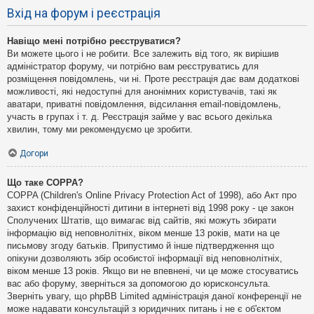
Вхід на форум і реєстрація
Навіщо мені потрібно реєструватися?
Ви можете цього і не робити. Все залежить від того, як вирішив
адміністратор форуму, чи потрібно вам реєструватись для
розміщення повідомлень, чи ні. Проте реєстрація дає вам додаткові
можливості, які недоступні для анонімних користувачів, такі як
аватари, приватні повідомлення, відсилання email-повідомлень,
участь в групах і т. д. Реєстрація займе у вас всього декілька
хвилин, тому ми рекомендуємо це зробити.
Догори
Що таке COPPA?
COPPA (Children's Online Privacy Protection Act of 1998), або Акт про
захист конфіденційності дитини в інтернеті від 1998 року - це закон
Сполучених Штатів, що вимагає від сайтів, які можуть збирати
інформацію від неповнолітніх, віком менше 13 років, мати на це
письмову згоду батьків. Припустимо й інше підтвердження що
опікуни дозволяють збір особистої інформації від неповнолітніх,
віком менше 13 років. Якщо ви не впевнені, чи це може стосуватись
вас або форуму, зверніться за допомогою до юрисконсульта.
Зверніть увагу, що phpBB Limited адміністрація даної конференції не
може надавати консультацій з юридичних питань і не є об'єктом