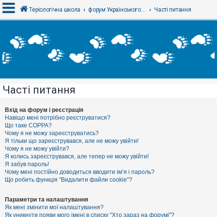
Теріологічна школа
форум Українського теріологічного товариства
Часті питання
В
х
і
д
Часті питання
Р
е
є
Вхід на форум і реєстрація
с
Навіщо мені потрібно реєструватися?
т
Що таке COPPA?
р
Чому я не можу зареєструватись?
а
Я тільки що зареєструвався, але не можу увійти!
ц
Чому я не можу увійти?
і
я
Я колись зареєструвався, але тепер не можу увійти!
Я забув пароль!
Чому мені постійно доводиться вводити ім’я і пароль?
Що робить функція "Видалити файли cookie"?
Т
е
м
Параметри та налаштування
и
Як мені змінити мої налаштування?
б
Як уникнути появи мого імені в списку "Хто зараз на форумі"?