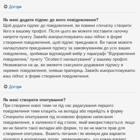
Догори
Як мені додати підпис до мого повідомлення?
Щоб додати підпис до повідомлення, ви повинні спочатку створити
його в вашому профілі. Після цього ви можете поставити галочку
напроти пункту
Завжди використовувати ваш підпис
в формі
створення повідомлення, щоб підпис приєднався. Ви також можете
налаштувати приєднання підпису за замовчуванням до усіх ваших
повідомлень, зробивши відповідний вибір у параграфі "Відправлення
повідомлень" пункту "Особисті налаштування" у вашому профілі.
Незважаючи на це, ви зможете скасувати додавання підпису в
окремих повідомлення, знявши прапорець
Завжди використовувати
ваш підпис
в формі створення повідомлення.
Догори
Як мені створити опитування?
При створенні нової теми чи під час редагування першого
повідомлення теми клацніть на вкладці або перейдіть в форму
Створити опитування
під основною формою написання
повідомлення, в залежності від стилю, який використовується; якщо
ви не бачите такої вкладки або форми, то ви не маєте прав для
створення опитувань. Вкажіть питання і як мінімум два варіанти
відповіді в відповідних полях, переконавшись, що кожен варіант