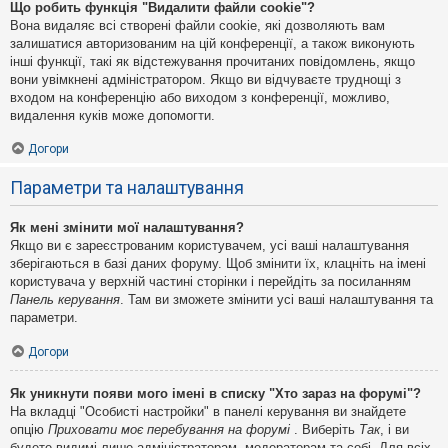
Що робить функція "Видалити файли cookie"?
Вона видаляє всі створені файли cookie, які дозволяють вам
залишатися авторизованим на цій конференції, а також виконують
інші функції, такі як відстежування прочитаних повідомлень, якщо
вони увімкнені адміністратором. Якщо ви відчуваєте труднощі з
входом на конференцію або виходом з конференції, можливо,
видалення куків може допомогти.
Догори
Параметри та налаштування
Як мені змінити мої налаштування?
Якщо ви є зареєстрованим користувачем, усі ваші налаштування
зберігаються в базі даних форуму. Щоб змінити їх, клацніть на імені
користувача у верхній частині сторінки і перейдіть за посиланням
Панель керування
. Там ви зможете змінити усі ваші налаштування та
параметри.
Догори
Як уникнути появи мого імені в списку "Хто зараз на форумі"?
На вкладці "Особисті настройки" в панелі керування ви знайдете
опцію
Приховати моє перебування на форумі
. Виберіть
Так
, і ви
будете видимі лише адміністраторам, модераторам та собі. Для всіх