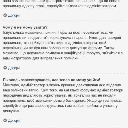
вона заблокований спам-фільтром. Якщо ви впевнені, що ви ввели
правильну адресу email, спробуйте зв'язатися з адміністратором.
Догори
Чому я не можу увійти?
Існує кілька можливих причин. Перш за все, переконайтесь, чи
правильно ви вводите ім'я користувача і пароль. Якщо дані введені
правильно, то необхідно зв'язатися з адміністратором, щоб
перевірити, чи не був вам заборонено доступ до форуму. Також
можливо, що допущена помилка в конфігурації форуму, зв'яжіться з
адміністратором для виправлення помилки.
Догори
Я колись зареєструвався, але тепер не можу увійти!
Можливо, адміністратор з якоїсь причини деактивував або видалив
ваш обліковий запис. Крім того, на багатьох форумах адміністратори
періодично видаляють користувачів, які тривалий час не писали
повідомлень, щоб зменшити розмір бази даних. Якщо це трапилось,
спробуйте ще раз зареєструватись і активніше приймати участь у
дискусіях.
Догори