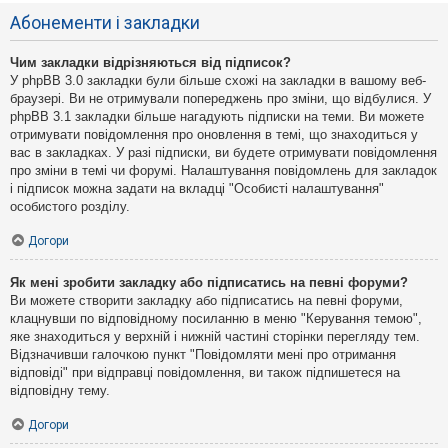
Абонементи і закладки
Чим закладки відрізняються від підписок?
У phpBB 3.0 закладки були більше схожі на закладки в вашому веб-
браузері. Ви не отримували попереджень про зміни, що відбулися. У
phpBB 3.1 закладки більше нагадують підписки на теми. Ви можете
отримувати повідомлення про оновлення в темі, що знаходиться у
вас в закладках. У разі підписки, ви будете отримувати повідомлення
про зміни в темі чи форумі. Налаштування повідомлень для закладок
і підписок можна задати на вкладці "Особисті налаштування"
особистого розділу.
Догори
Як мені зробити закладку або підписатись на певні форуми?
Ви можете створити закладку або підписатись на певні форуми,
клацнувши по відповідному посиланню в меню "Керування темою",
яке знаходиться у верхній і нижній частині сторінки перегляду тем.
Відзначивши галочкою пункт "Повідомляти мені про отримання
відповіді" при відправці повідомлення, ви також підпишетеся на
відповідну тему.
Догори