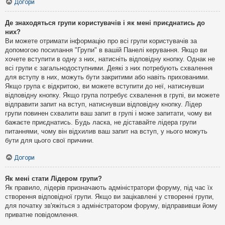
Догори
Де знаходяться групи користувачів і як мені приєднатись до
них?
Ви можете отримати інформацію про всі групи користувачів за
допомогою посилання "Групи" в вашій Панелі керування. Якщо ви
хочете вступити в одну з них, натисніть відповідну кнопку. Однак не
всі групи є загальнодоступними. Деякі з них потребують схвалення
для вступу в них, можуть бути закритими або навіть прихованими.
Якщо група є відкритою, ви можете вступити до неї, натиснувши
відповідну кнопку. Якщо група потребує схвалення в групі, ви можете
відправити запит на вступ, натиснувши відповідну кнопку. Лідер
групи повинен схвалити ваш запит в групі і може запитати, чому ви
бажаєте приєднатись. Будь ласка, не діставайте лідера групи
питаннями, чому він відхилив ваш запит на вступ, у нього можуть
бути для цього свої причини.
Догори
Як мені стати Лідером групи?
Як правило, лідерів призначають адміністратори форуму, під час їх
створення відповідної групи. Якщо ви зацікавлені у створенні групи,
для початку зв'яжіться з адміністратором форуму, відправивши йому
приватне повідомлення.