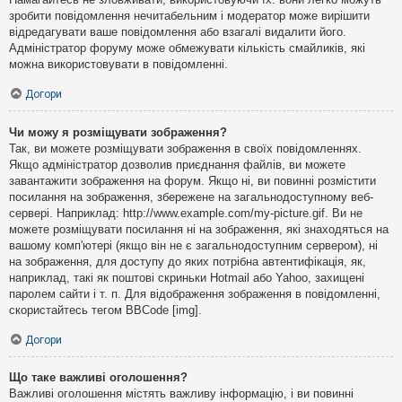
зробити повідомлення нечитабельним і модератор може вирішити
відредагувати ваше повідомлення або взагалі видалити його.
Адміністратор форуму може обмежувати кількість смайликів, які
можна використовувати в повідомленні.
Догори
Чи можу я розміщувати зображення?
Так, ви можете розміщувати зображення в своїх повідомленнях.
Якщо адміністратор дозволив приєднання файлів, ви можете
завантажити зображення на форум. Якщо ні, ви повинні розмістити
посилання на зображення, збережене на загальнодоступному веб-
сервері. Наприклад: http://www.example.com/my-picture.gif. Ви не
можете розміщувати посилання ні на зображення, які знаходяться на
вашому комп'ютері (якщо він не є загальнодоступним сервером), ні
на зображення, для доступу до яких потрібна автентифікація, як,
наприклад, такі як поштові скриньки Hotmail або Yahoo, захищені
паролем сайти і т. п. Для відображення зображення в повідомленні,
скористайтесь тегом BBCode [img].
Догори
Що таке важливі оголошення?
Важливі оголошення містять важливу інформацію, і ви повинні