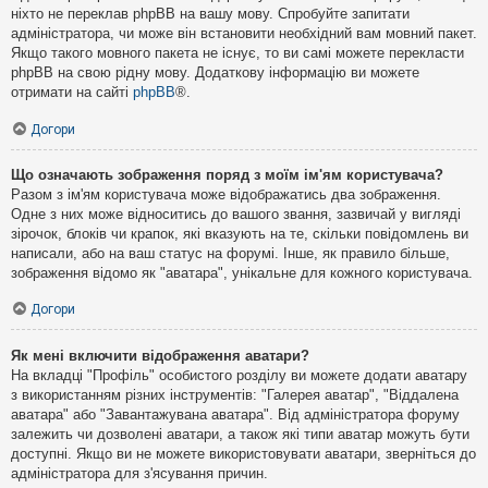
ніхто не переклав phpBB на вашу мову. Спробуйте запитати
адміністратора, чи може він встановити необхідний вам мовний пакет.
Якщо такого мовного пакета не існує, то ви самі можете перекласти
phpBB на свою рідну мову. Додаткову інформацію ви можете
отримати на сайті
phpBB
®.
Догори
Що означають зображення поряд з моїм ім'ям користувача?
Разом з ім'ям користувача може відображатись два зображення.
Одне з них може відноситись до вашого звання, зазвичай у вигляді
зірочок, блоків чи крапок, які вказують на те, скільки повідомлень ви
написали, або на ваш статус на форумі. Інше, як правило більше,
зображення відомо як "аватара", унікальне для кожного користувача.
Догори
Як мені включити відображення аватари?
На вкладці "Профіль" особистого розділу ви можете додати аватару
з використанням різних інструментів: "Галерея аватар", "Віддалена
аватара" або "Завантажувана аватара". Від адміністратора форуму
залежить чи дозволені аватари, а також які типи аватар можуть бути
доступні. Якщо ви не можете використовувати аватари, зверніться до
адміністратора для з'ясування причин.