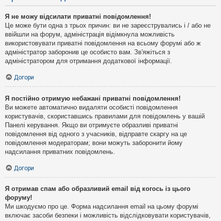
Я не можу відсилати приватні повідомлення!
Це може бути одна з трьох причин: ви не зареєструвались і / або не
ввійшли на форум, адміністрація відімкнула можливість
використовувати приватні повідомлення на всьому форумі або ж
адміністратор заборонив це особисто вам. Зв'яжіться з
адміністратором для отримання додаткової інформації.
Догори
Я постійно отримую небажані приватні повідомлення!
Ви можете автоматично видаляти особисті повідомлення
користувачів, скориставшись правилами для повідомлень у вашій
Панелі керування. Якщо ви отримуєте образливі приватні
повідомлення від одного з учасників, відправте скаргу на це
повідомлення модераторам; вони можуть заборонити йому
надсилання приватних повідомлень.
Догори
Я отримав спам або образливий email від когось із цього
форуму!
Ми шкодуємо про це. Форма надсилання email на цьому форумі
включає засоби безпеки і можливість відслідковувати користувачів,