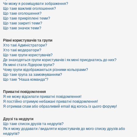
к
Чи можу я розміщувати зображення?
Що таке важливі оголошення?
Що таке оголошення?
Що таке прикріплені теми?
Д
Що таке закриті теми?
о
Що таке значок теми?
п
о
м
Рівні користувачів та групи
о
Хто такі Адміністратори?
г
Хто такі модератори?
а
Що таке групи користувачів?
Де знаходяться групи користувачів і як мені приєднатись до них?
Як мені стати Лідером групи?
Чому групи відображаються різними кольорами?
Що таке група за замовчуванням?
Що таке "Наша команда"?
Приватні повідомлення
Я не можу відсилати приватні повідомлення!
Я постійно отримую небажані приватні повідомлення!
Я отримав спам або образливий email від когось із цього форуму!
Друзі та недруги
Що таке список друзів та недругів?
Як я можу додавати / видаляти користувачів до мого списку друзів або
недругів?