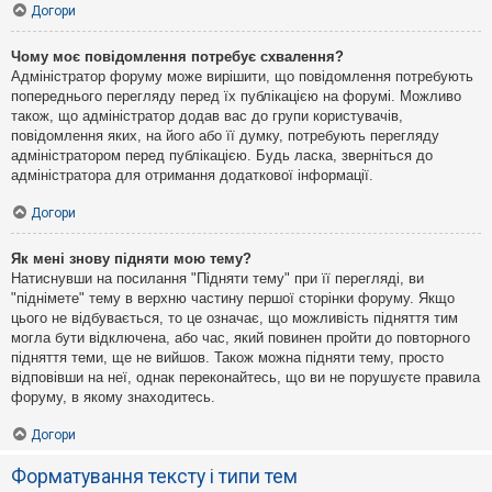
Догори
Чому моє повідомлення потребує схвалення?
Адміністратор форуму може вирішити, що повідомлення потребують
попереднього перегляду перед їх публікацією на форумі. Можливо
також, що адміністратор додав вас до групи користувачів,
повідомлення яких, на його або її думку, потребують перегляду
адміністратором перед публікацією. Будь ласка, зверніться до
адміністратора для отримання додаткової інформації.
Догори
Як мені знову підняти мою тему?
Натиснувши на посилання "Підняти тему" при її перегляді, ви
"піднімете" тему в верхню частину першої сторінки форуму. Якщо
цього не відбувається, то це означає, що можливість підняття тим
могла бути відключена, або час, який повинен пройти до повторного
підняття теми, ще не вийшов. Також можна підняти тему, просто
відповівши на неї, однак переконайтесь, що ви не порушуєте правила
форуму, в якому знаходитесь.
Догори
Форматування тексту і типи тем