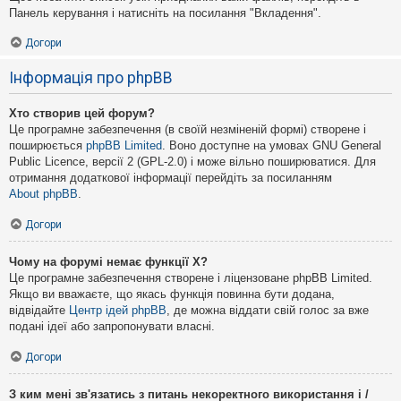
Панель керування і натисніть на посилання "Вкладення".
Догори
Інформація про phpBB
Хто створив цей форум?
Це програмне забезпечення (в своїй незміненій формі) створене і
поширюється
phpBB Limited
. Воно доступне на умовах GNU General
Public Licence, версії 2 (GPL-2.0) і може вільно поширюватися. Для
отримання додаткової інформації перейдіть за посиланням
About phpBB
.
Догори
Чому на форумі немає функції X?
Це програмне забезпечення створене і ліцензоване phpBB Limited.
Якщо ви вважаєте, що якась функція повинна бути додана,
відвідайте
Центр ідей phpBB
, де можна віддати свій голос за вже
подані ідеї або запропонувати власні.
Догори
З ким мені зв'язатись з питань некоректного використання і /