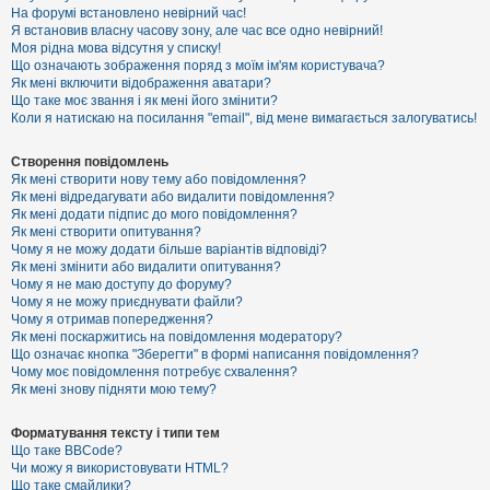
е
На форумі встановлено невірний час!
з
Я встановив власну часову зону, але час все одно невірний!
в
і
Моя рідна мова відсутня у списку!
д
Що означають зображення поряд з моїм ім'ям користувача?
п
Як мені включити відображення аватари?
о
Що таке моє звання і як мені його змінити?
в
Коли я натискаю на посилання "email", від мене вимагається залогуватись!
і
д
е
Створення повідомлень
й
Як мені створити нову тему або повідомлення?
Як мені відредагувати або видалити повідомлення?
Як мені додати підпис до мого повідомлення?
А
Як мені створити опитування?
к
Чому я не можу додати більше варіантів відповіді?
т
Як мені змінити або видалити опитування?
и
Чому я не маю доступу до форуму?
в
Чому я не можу приєднувати файли?
н
Чому я отримав попередження?
і
т
Як мені поскаржитись на повідомлення модератору?
е
Що означає кнопка "Зберегти" в формі написання повідомлення?
м
Чому моє повідомлення потребує схвалення?
и
Як мені знову підняти мою тему?
Форматування тексту і типи тем
П
Що таке BBCode?
о
Чи можу я використовувати HTML?
ш
Що таке смайлики?
у