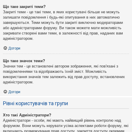
Що таке закриті теми?
Закриті теми - це такі теми, в яких користувачі більше не можуть
залишати повідомлення і будь-які опитування в них автоматично
завершуються. Теми можуть бути закриті виключно модераторами
або адміністраторами форуму. Ви також можете мати можливість
закривати створені вами теми, в залежності від прав, наданих вам
адміністратором.
Догори
Що таке значок теми?
Значки тем - це встановлені автором зображення, які пов'язані з
повідомленнями та відображають їхній зміст. Можливість
використання значків тем залежить від прав доступу, встановлених
адміністратором.
Догори
Рівні користувачів та групи
Хто такі Адміністратори?
Адміністратори - особи, які мають найвищий рівень контролю над
форумом. Вони можуть керувати усіма аспектами роботи форуму, які
включають розмежування прав доступу, закриття доступу окремим