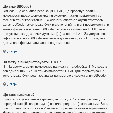
Що таке BBCode?
BBCode - це особлива реалізація HTML, що пропонує великі
можливості щодо форматування окремих частин повідомлення.
Можливість використання BBCode визначається адміністратором,
однак BBCode також може бути відключений на рівні повідомлення в
кожній формі написання. BBCode схожий за стилем на HTML, теги
оточуються квадратними дужками [ і ], а не в < і > ;. За додатковою
інформацією про BBCode зверніться до керівництва з BBCode, яка
доступна з форми написання повідомлення.
Догори
Чи можу я використовувати HTML?
Ні. На цьому форумі неможливе написання та обробка HTML-коду в
повідомленнях. Більшість можливостей HTML для форматування
тексту може бути реалізована за допомогою використання BBCode.
Догори
Що таке смайлики?
Смайлики - це маленькі картинки, які можуть бути використані для
передачі емоцій, наприклад, :) означає радість, :( означає сум. Весь
список смайликів можна побачити в формі написання повідомлення.
Намагайтесь не зловживати, використовуючи їх: вони легко можуть