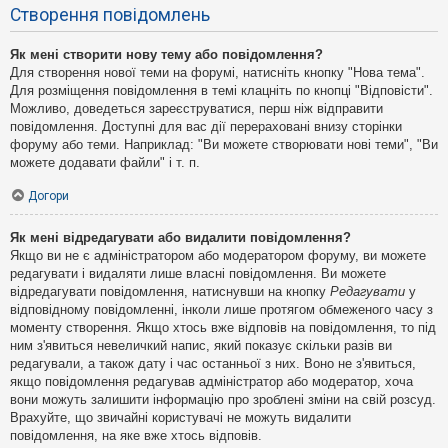
Створення повідомлень
Як мені створити нову тему або повідомлення?
Для створення нової теми на форумі, натисніть кнопку "Нова тема".
Для розміщення повідомлення в темі клацніть по кнопці "Відповісти".
Можливо, доведеться зареєструватися, перш ніж відправити
повідомлення. Доступні для вас дії перераховані внизу сторінки
форуму або теми. Наприклад: "Ви можете створювати нові теми", "Ви
можете додавати файли" і т. п.
Догори
Як мені відредагувати або видалити повідомлення?
Якщо ви не є адміністратором або модератором форуму, ви можете
редагувати і видаляти лише власні повідомлення. Ви можете
відредагувати повідомлення, натиснувши на кнопку
Редагувати
у
відповідному повідомленні, інколи лише протягом обмеженого часу з
моменту створення. Якщо хтось вже відповів на повідомлення, то під
ним з'явиться невеличкий напис, який показує скільки разів ви
редагували, а також дату і час останньої з них. Воно не з'явиться,
якщо повідомлення редагував адміністратор або модератор, хоча
вони можуть залишити інформацію про зроблені зміни на свій розсуд.
Врахуйте, що звичайні користувачі не можуть видалити
повідомлення, на яке вже хтось відповів.