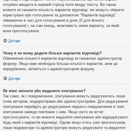
потрібно вводити в окремій стрічці поля вводу тексту. Ви також
можете встановити кількість варіантів відповіді, які можуть обирати
користувачі при голосуванні за допомогою "Варіантів відповіді",
обмеження в часі для голосування в днях (0 для вічного
голосування) і, на сам кінець, можливість зміни варіанту, за який
вони проголосували.
Догори
Чому я не можу додати більше варіантів відповіді?
Обмеження кількості варіантів відповіді встановлює адміністратор
форуму. Якщо вам необхідна більша кількості варіантів, аніж це
передбачено, зв'яжіться з адміністратором форуму.
Догори
Як мені змінити або видалити опитування?
Так само, як і повідомлення, опитування можуть редагуватись лише
їхнім автором, модераторами або адміністраторами. Для редагування
опитування перейдіть до редагування першого повідомлення в темі;
опитування завжди пов'язане з ним. Якщо ніхто не встиг
проголосувати, то ви можете видалити опитування або відредагувати
будь-який з варіантів відповіді. Однак якщо хтось уже проголосував,
лише модератори та адміністратори можуть редагувати та видаляти