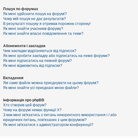
Пошук по форумах
Як мені здійснити пошук на форумі?
Чому мій пошук не дає результатів?
В результаті пошуку я отримав порожню сторінку!
Як мені знайти учасників форуму?
Як мені знайти власні повідомлення та теми?
Абонементи і закладки
Чим закладки відрізняються від підписок?
Як мені зробити закладку або підписатись на певні форуми?
Як мені підписатись на певний форум?
Як мені відмовитись від підписки?
Вкладення
Які саме файли можна приєднувати на цьому форумі?
Як мені знайти усі приєднані мною файли?
Інформація про phpBB
Хто створив цей форум?
Чому на форумі немає функції X?
З ким мені зв'язатись з питань некоректного використання і / або
юридичних питань, пов'язаних з цим форумом?
Як мені зв'язатися з адміністратором конференції?