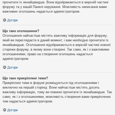
прочитати їх якнайшвидше. Вони відображаються в верхній частині
форуму та у вашій Панелі керування. Можливість написання вами
важливих оголошень надається адміністратором.
Догори
Що таке оголошення?
Оголошення найчастіше містять важливу інформацію для форуму,
який ви переглядаєте в даний момент, і вам необхідно прочитати їх
якнайшвидше. Оголошення відображаються в верхній частині кожної
сторінки форуму, в якому вони створені. Так само, як і з важливими
оголошеннями, право на створення оголошень надається
адміністратором.
Догори
Що таке прикріплені теми?
Прикріплені теми в форумі розміщуються під оголошеннями і
виключно на першій сторінці. Вони найчастіше містять досить
важливу інформацію, тому ви повинні прочитати їх якнайшвидше. Так
само, як і з оголошеннями, можливість створення вами прикріплених
тем надається адміністратором.
Догори