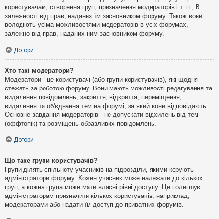
користувачам, створення груп, призначення модераторів і т. п., В
залежності від прав, наданих їм засновником форуму. Також вони
володіють усіма можливостями модераторів в усіх форумах,
залежно від прав, наданих ним засновником форуму.
Догори
Хто такі модератори?
Модератори - це користувачі (або групи користувачів), які щодня
стежать за роботою форуму. Вони мають можливості редагування та
видалення повідомлень, закриття, відкриття, переміщення,
видалення та об'єднання тем на форумі, за який вони відповідають.
Основне завдання модераторів - не допускати відхилень від тем
(оффтопік) та розміщень образливих повідомлень.
Догори
Що таке групи користувачів?
Групи ділять спільноту учасників на підрозділи, якими керують
адміністратори форуму. Кожен учасник може належати до кількох
груп, а кожна група може мати власні рівні доступу. Це полегшує
адміністраторам призначити кількох користувачів, наприклад,
модераторами або надати їм доступ до приватних форумів.