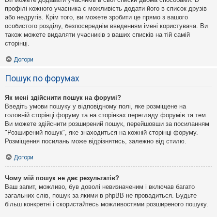
профілі кожного учасника є можливість додати його в список друзів
або недругів. Крім того, ви можете зробити це прямо з вашого
особистого розділу, безпосереднім введенням імені користувача. Ви
також можете видаляти учасників з ваших списків на тій самій
сторінці.
Догори
Пошук по форумах
Як мені здійснити пошук на форумі?
Введіть умови пошуку у відповідному полі, яке розміщене на
головній сторінці форуму та на сторінках перегляду форумів та тем.
Ви можете здійснити розширений пошук, перейшовши за посиланням
"Розширений пошук", яке знаходиться на кожній сторінці форуму.
Розміщення посилань може відрізнятись, залежно від стилю.
Догори
Чому мій пошук не дає результатів?
Ваш запит, можливо, був доволі невизначеним і включав багато
загальних слів, пошук за якими в phpBB не провадиться. Будьте
більш конкретні і скористайтесь можливостями розширеного пошуку.