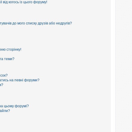
 від когось із цього форуму!
увачів до мого списку друзів або недругів?
ню сторінку!
 та теми?
исок?
сатись на певні форуми?
м?
на цьому форумі?
файли?