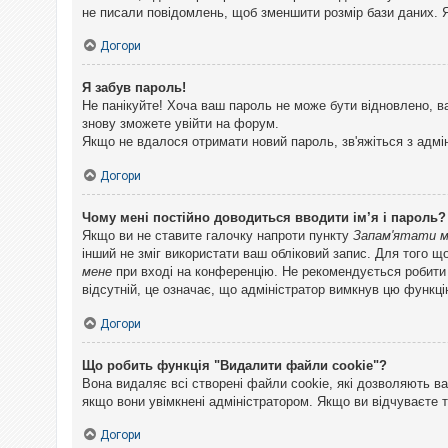
не писали повідомлень, щоб зменшити розмір бази даних. Я
Догори
Я забув пароль!
Не панікуйте! Хоча ваш пароль не може бути відновлено, в
знову зможете увійти на форум.
Якщо не вдалося отримати новий пароль, зв'яжіться з адмі
Догори
Чому мені постійно доводиться вводити ім’я і пароль?
Якщо ви не ставите галочку напроти пункту
Запам'ятати 
інший не зміг використати ваш обліковий запис. Для того щ
мене
при вході на конференцію. Не рекомендується робити це
відсутній, це означає, що адміністратор вимкнув цю функці
Догори
Що робить функція "Видалити файли cookie"?
Вона видаляє всі створені файли cookie, які дозволяють ва
якщо вони увімкнені адміністратором. Якщо ви відчуваєте 
Догори