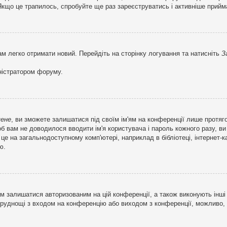
кщо це трапилось, спробуйте ще раз зареєструватись і активніше прийма
ам легко отримати новий. Перейдіть на сторінку логування та натисніть
З
ністратором форуму.
мене
, ви зможете залишатися під своїм ім'ям на конференції лише протяг
об вам не доводилося вводити ім'я користувача і пароль кожного разу, 
 на загальнодоступному комп'ютері, наприклад в бібліотеці, інтернет-ка
ю.
м залишатися авторизованим на цій конференції, а також виконують інші 
труднощі з входом на конференцію або виходом з конференції, можливо,