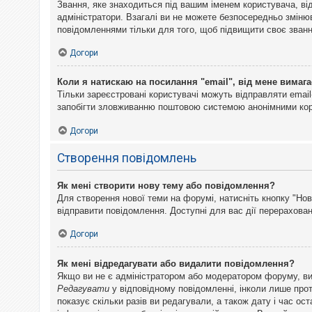
Звання, яке знаходиться під вашим іменем користувача, ві
адміністратори. Взагалі ви не можете безпосередньо змін
повідомленнями тільки для того, щоб підвищити своє званн
Догори
Коли я натискаю на посилання "email", від мене вимага
Тільки зареєстровані користувачі можуть відправляти emai
запобігти зловживанню поштовою системою анонімними ко
Догори
Створення повідомлень
Як мені створити нову тему або повідомлення?
Для створення нової теми на форумі, натисніть кнопку "Нов
відправити повідомлення. Доступні для вас дії перерахован
Догори
Як мені відредагувати або видалити повідомлення?
Якщо ви не є адміністратором або модератором форуму, ви
Редагувати
у відповідному повідомленні, інколи лише прот
показує скільки разів ви редагували, а також дату і час о