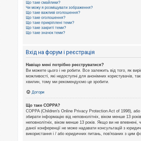
Що таке смайлики?
к
Чи можу я розміщувати зображення?
Що таке важливі оголошення?
Що таке оголошення?
Д
Що таке прикріплені теми?
о
Що таке закриті теми?
п
Що таке значок теми?
о
м
о
г
Вхід на форум і реєстрація
а
Навіщо мені потрібно реєструватися?
Ви можете цього і не робити. Все залежить від того, як ви
можливості, які недоступні для анонімних користувачів, так
хвилин, тому ми рекомендуємо це зробити.
Догори
Що таке COPPA?
COPPA (Children's Online Privacy Protection Act of 1998), а
збирати інформацію від неповнолітніх, віком менше 13 рокі
неповнолітніх, віком менше 13 років. Якщо ви не впевнені,
даної конференції не може надавати консультацій з юридични
використання і / або юридичних питань, пов'язаних з цим 