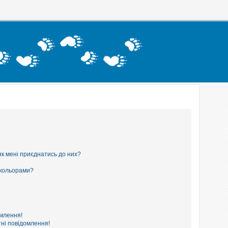
як мені приєднатись до них?
 кольорами?
омлення!
ні повідомлення!