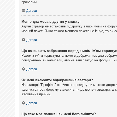
проблеми.
Догори
Моя рідна мова відсутня у списку!
Адміністратор не встановив підтримку вашої мови на форум
мовний пакет. Якщо такого мовного пакета не існує, то ви
Догори
Що означають зображення поряд з моїм ім'ям користу
Разом з ім'ям користувача може відображатись два зображен
повідомлень ви написали, або на ваш статус на форумі. Інш
Догори
Як мені включити відображення аватари?
На вкладці "Профіль" особистого розділу ви можете додати 
адміністратора форуму залежить чи дозволені аватари, а т
з'ясування причин.
Догори
Що таке моє звання і як мені його змінити?