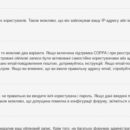
користувачів. Також можливо, що він заблокував вашу IP-адресу або ім
і, то можливі два варіанти. Якщо включена підтримка COPPA і при реєстр
стровані облікові записи були активовані самостійно користувачами або 
лано email-повідомлення поштою, дотримуйтесь інструкцій. Якщо email-п
тром. Якщо ви впевнені, що ви ввели правильну адресу email, спробуйте 
 чи правильно ви вводите ім'я користувача і пароль. Якщо дані введені п
Також можливо, що допущена помилка в конфігурації форуму, зв'яжіться 
видалив ваш обліковий запис. Крім того, на багатьох форумах адміністра