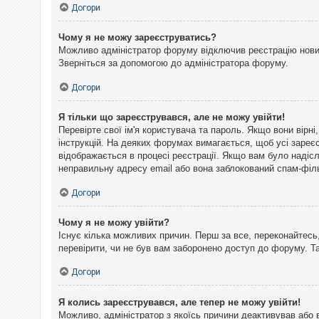
Догори
Чому я не можу зареєструватись?
Можливо адміністратор форуму відключив реєстрацію нових 
Зверніться за допомогою до адміністратора форуму.
Догори
Я тільки що зареєструвався, але не можу увійти!
Перевірте свої ім'я користувача та пароль. Якщо вони вірн
інструкцій. На деяких форумах вимагається, щоб усі зареє
відображається в процесі реєстрації. Якщо вам було надіс
неправильну адресу email або вона заблокований спам-філь
Догори
Чому я не можу увійти?
Існує кілька можливих причин. Перш за все, переконайтесь,
перевірити, чи не був вам заборонено доступ до форуму. 
Догори
Я колись зареєструвався, але тепер не можу увійти!
Можливо, адміністратор з якоїсь причини деактивував або 