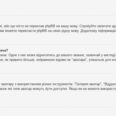
і, або ще ніхто не переклав phpBB на вашу мову. Спробуйте запитати ад
 самі можете перекласти phpBB на свою рідну мову. Додаткову інформаці
вача?
ня. Одне з них може відноситись до вашого звання, зазвичай у вигляді зі
е, як правило більше, зображення відомо як "аватара", унікальне для к
аватару з використанням різних інструментів: "Галерея аватар", "Відда
акож які типи аватар можуть бути доступні. Якщо ви не можете використо