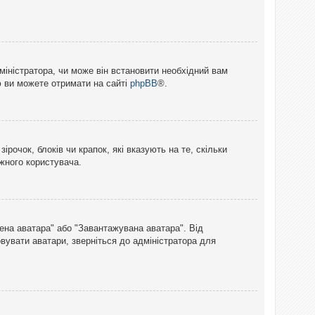
міністратора, чи може він встановити необхідний вам
ю ви можете отримати на сайті
phpBB
®.
рочок, блоків чи крапок, які вказують на те, скільки
ожного користувача.
лена аватара" або "Завантажувана аватара". Від
вувати аватари, зверніться до адміністратора для