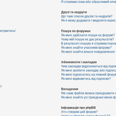
Я отримав спам або образливий email
Друзі та недруги
Що таке список друзів та недругів?
Як я можу додавати / видаляти корист
логуватись!
Пошук по форумах
Як мені здійснити пошук на форумі?
Чому мій пошук не дає результатів?
В результаті пошуку я отримав порож
Як мені знайти учасників форуму?
Як мені знайти власні повідомлення
Абонементи і закладки
Чим закладки відрізняються від підп
Як мені зробити закладку або підпи
Як мені підписатись на певний фору
Як мені відмовитись від підписки?
я?
Вкладення
Які саме файли можна приєднувати 
Як мені знайти усі приєднані мною 
Інформація про phpBB
Хто створив цей форум?