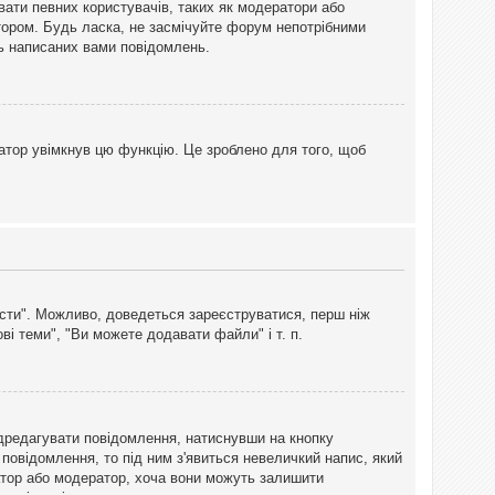
вати певних користувачів, таких як модератори або
тором. Будь ласка, не засмічуйте форум непотрібними
ть написаних вами повідомлень.
атор увімкнув цю функцію. Це зроблено для того, щоб
вісти". Можливо, доведеться зареєструватися, перш ніж
і теми", "Ви можете додавати файли" і т. п.
дредагувати повідомлення, натиснувши на кнопку
повідомлення, то під ним з'явиться невеличкий напис, який
тратор або модератор, хоча вони можуть залишити