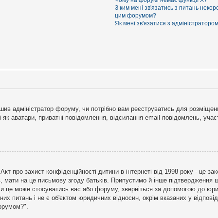
Чому на форумі немає функції X?
З ким мені зв'язатись з питань некор
цим форумом?
Як мені зв'язатися з адміністраторо
рішив адміністратор форуму, чи потрібно вам реєструватись для розміщен
і як аватари, приватні повідомлення, відсилання email-повідомлень, участ
бо Акт про захист конфіденційності дитини в інтернеті від 1998 року - це 
в, мати на це письмову згоду батьків. Припустимо й інше підтвердження щ
 чи це може стосуватись вас або форуму, зверніться за допомогою до юри
х питань і не є об'єктом юридичних відносин, окрім вказаних у відповіді
форумом?".