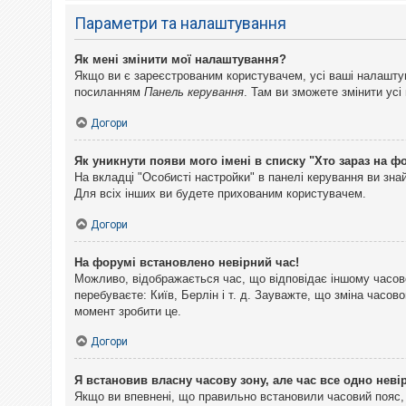
Параметри та налаштування
Як мені змінити мої налаштування?
Якщо ви є зареєстрованим користувачем, усі ваші налаштуван
посиланням
Панель керування
. Там ви зможете змінити ус
Догори
Як уникнути появи мого імені в списку "Хто зараз на ф
На вкладці "Особисті настройки" в панелі керування ви зн
Для всіх інших ви будете прихованим користувачем.
Догори
На форумі встановлено невірний час!
Можливо, відображається час, що відповідає іншому часово
перебуваєте: Київ, Берлін і т. д. Зауважте, що зміна часо
момент зробити це.
Догори
Я встановив власну часову зону, але час все одно неві
Якщо ви впевнені, що правильно встановили часовий пояс, 