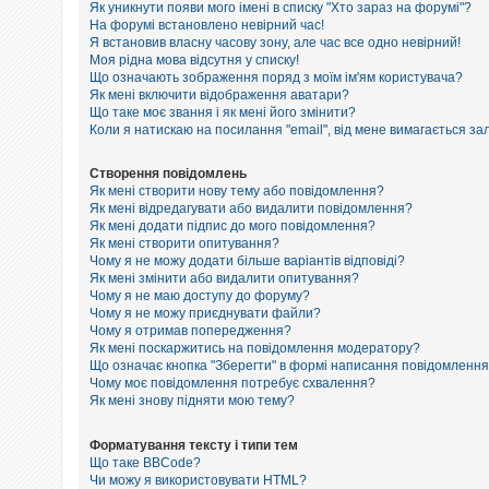
е
Як уникнути появи мого імені в списку "Хто зараз на форумі"?
з
На форумі встановлено невірний час!
в
Я встановив власну часову зону, але час все одно невірний!
і
Моя рідна мова відсутня у списку!
д
п
Що означають зображення поряд з моїм ім'ям користувача?
о
Як мені включити відображення аватари?
в
Що таке моє звання і як мені його змінити?
і
Коли я натискаю на посилання "email", від мене вимагається за
д
е
й
Створення повідомлень
Як мені створити нову тему або повідомлення?
Як мені відредагувати або видалити повідомлення?
Як мені додати підпис до мого повідомлення?
А
к
Як мені створити опитування?
т
Чому я не можу додати більше варіантів відповіді?
и
Як мені змінити або видалити опитування?
в
Чому я не маю доступу до форуму?
н
Чому я не можу приєднувати файли?
і
Чому я отримав попередження?
т
Як мені поскаржитись на повідомлення модератору?
е
м
Що означає кнопка "Зберегти" в формі написання повідомленн
и
Чому моє повідомлення потребує схвалення?
Як мені знову підняти мою тему?
П
Форматування тексту і типи тем
о
Що таке BBCode?
ш
Чи можу я використовувати HTML?
у