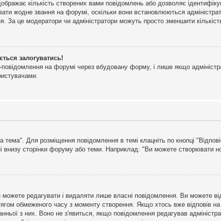
дображає кількість створених вами повідомлень або дозволяє ідентифіку
ювати жодне звання на форумі, оскільки вони встановлюються адміністра
я. За це модератори чи адміністратори можуть просто зменшити кількіс
ється залогуватись!
l-повідомлення на форумі через вбудовану форму, і лише якщо адміністр
ристувачами.
а тема". Для розміщення повідомлення в темі клацніть по кнопці "Відпо
і внизу сторінки форуму або теми. Наприклад: "Ви можете створювати нов
 можете редагувати і видаляти лише власні повідомлення. Ви можете ві
ягом обмеженого часу з моменту створення. Якщо хтось вже відповів на 
станньої з них. Воно не з'явиться, якщо повідомлення редагував адмініс