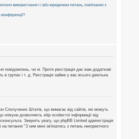
ектного використання і / або юридичних питань, пов'язаних з
м конференції?
ня повідомлень, чи ні. Проте реєстрація дає вам додаткові
ь в групах і т. д. Реєстрація займе у вас всього декілька
закон Сполучених Штатів, що вимагає від сайтів, які можуть
о опікуни дозволяють збір особистої інформації від
сконсульта. Зверніть увагу, що phpBB Limited адміністрація
 на питання "З ким мені зв'язатись з питань некоректного