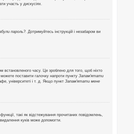
ти участь у дискусіях.
абули пароль?
. Дотримуйтесь інструкцій і незабаром ви
ом встановленого часу. Це зроблено для того, щоб ніхто
ви можете поставити галочку напроти пункту
Запам'ятати
фе, університеті і т. д. Якщо пункт
Запам'ятати мене
функції, такі як відстежування прочитаних повідомлень,
 видалення куків може допомогти.