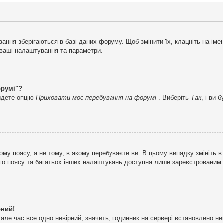
ня зберігаються в базі даних форуму. Щоб змінити їх, клацніть на імені 
і ваші налаштування та параметри.
орумі"?
айдете опцію
Приховати моє перебування на форумі
. Виберіть
Так
, і ви
му поясу, а не тому, в якому перебуваєте ви. В цьому випадку змініть в
вого поясу та багатьох інших налаштувань доступна лише зареєстрованим
рний!
але час все одно невірний, значить, годинник на сервері встановлено н