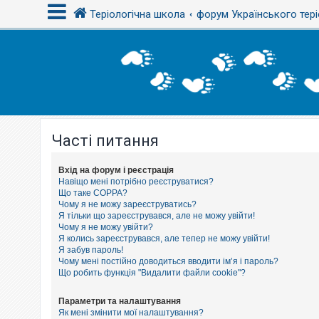
Теріологічна школа
форум Українського тері
В
х
і
д
Часті питання
Р
е
є
с
Вхід на форум і реєстрація
т
Навіщо мені потрібно реєструватися?
р
Що таке COPPA?
а
Чому я не можу зареєструватись?
ц
Я тільки що зареєструвався, але не можу увійти!
і
Чому я не можу увійти?
я
Я колись зареєструвався, але тепер не можу увійти!
Я забув пароль!
Чому мені постійно доводиться вводити ім’я і пароль?
Т
Що робить функція "Видалити файли cookie"?
е
м
и
Параметри та налаштування
б
Як мені змінити мої налаштування?