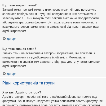
Що таке закриті теми?
Закриті теми - це такі теми, в яких користувачі більше не можуть
залишати повідомлення і будь-які опитування в них автоматично
завершуються. Теми можуть бути закриті виключно модераторами
або адміністраторами форуму. Ви також можете мати можливість
закривати створені вами теми, в залежності від прав, наданих вам
адміністратором.
Догори
Що таке значок теми?
Значки тем - це встановлені автором зображення, які пов'язані з
повідомленнями та відображають їхній зміст. Можливість
використання значків тем залежить від прав доступу, встановлених
адміністратором.
Догори
Рівні користувачів та групи
Хто такі Адміністратори?
Адміністратори - особи, які мають найвищий рівень контролю над
форумом. Вони можуть керувати усіма аспектами роботи форуму, які
включають розмежування прав доступу, закриття доступу окремим