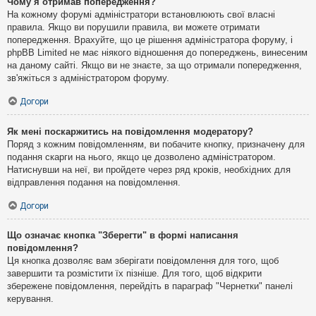
Чому я отримав попередження?
На кожному форумі адміністратори встановлюють свої власні
правила. Якщо ви порушили правила, ви можете отримати
попередження. Врахуйте, що це рішення адміністратора форуму, і
phpBB Limited не має ніякого відношення до попереджень, винесеним
на даному сайті. Якщо ви не знаєте, за що отримали попередження,
зв'яжіться з адміністратором форуму.
Догори
Як мені поскаржитись на повідомлення модератору?
Поряд з кожним повідомленням, ви побачите кнопку, призначену для
подання скарги на нього, якщо це дозволено адміністратором.
Натиснувши на неї, ви пройдете через ряд кроків, необхідних для
відправлення подання на повідомлення.
Догори
Що означає кнопка "Зберегти" в формі написання
повідомлення?
Ця кнопка дозволяє вам зберігати повідомлення для того, щоб
завершити та розмістити їх пізніше. Для того, щоб відкрити
збережене повідомлення, перейдіть в параграф "Чернетки" панелі
керування.