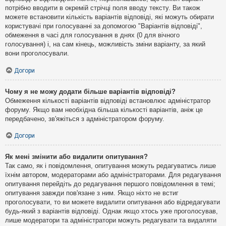
потрібно вводити в окремій стрічці поля вводу тексту. Ви також
можете встановити кількість варіантів відповіді, які можуть обирати
користувачі при голосуванні за допомогою "Варіантів відповіді",
обмеження в часі для голосування в днях (0 для вічного
голосування) і, на сам кінець, можливість зміни варіанту, за який
вони проголосували.
Догори
Чому я не можу додати більше варіантів відповіді?
Обмеження кількості варіантів відповіді встановлює адміністратор
форуму. Якщо вам необхідна більша кількості варіантів, аніж це
передбачено, зв'яжіться з адміністратором форуму.
Догори
Як мені змінити або видалити опитування?
Так само, як і повідомлення, опитування можуть редагуватись лише
їхнім автором, модераторами або адміністраторами. Для редагування
опитування перейдіть до редагування першого повідомлення в темі;
опитування завжди пов'язане з ним. Якщо ніхто не встиг
проголосувати, то ви можете видалити опитування або відредагувати
будь-який з варіантів відповіді. Однак якщо хтось уже проголосував,
лише модератори та адміністратори можуть редагувати та видаляти