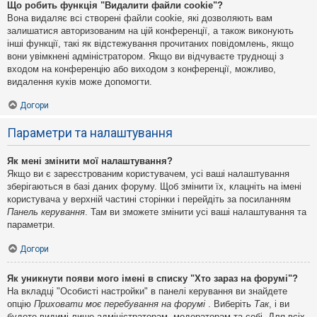
Що робить функція "Видалити файли cookie"?
Вона видаляє всі створені файли cookie, які дозволяють вам
залишатися авторизованим на цій конференції, а також виконують
інші функції, такі як відстежування прочитаних повідомлень, якщо
вони увімкнені адміністратором. Якщо ви відчуваєте труднощі з
входом на конференцію або виходом з конференції, можливо,
видалення куків може допомогти.
Догори
Параметри та налаштування
Як мені змінити мої налаштування?
Якщо ви є зареєстрованим користувачем, усі ваші налаштування
зберігаються в базі даних форуму. Щоб змінити їх, клацніть на імені
користувача у верхній частині сторінки і перейдіть за посиланням
Панель керування
. Там ви зможете змінити усі ваші налаштування та
параметри.
Догори
Як уникнути появи мого імені в списку "Хто зараз на форумі"?
На вкладці "Особисті настройки" в панелі керування ви знайдете
опцію
Приховати моє перебування на форумі
. Виберіть
Так
, і ви
будете видимі лише адміністраторам, модераторам та собі. Для всіх