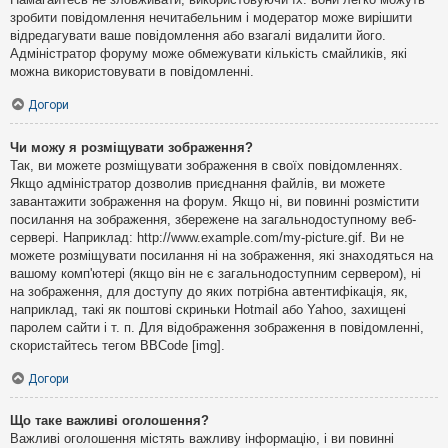
зробити повідомлення нечитабельним і модератор може вирішити
відредагувати ваше повідомлення або взагалі видалити його.
Адміністратор форуму може обмежувати кількість смайликів, які
можна використовувати в повідомленні.
Догори
Чи можу я розміщувати зображення?
Так, ви можете розміщувати зображення в своїх повідомленнях.
Якщо адміністратор дозволив приєднання файлів, ви можете
завантажити зображення на форум. Якщо ні, ви повинні розмістити
посилання на зображення, збережене на загальнодоступному веб-
сервері. Наприклад: http://www.example.com/my-picture.gif. Ви не
можете розміщувати посилання ні на зображення, які знаходяться на
вашому комп'ютері (якщо він не є загальнодоступним сервером), ні
на зображення, для доступу до яких потрібна автентифікація, як,
наприклад, такі як поштові скриньки Hotmail або Yahoo, захищені
паролем сайти і т. п. Для відображення зображення в повідомленні,
скористайтесь тегом BBCode [img].
Догори
Що таке важливі оголошення?
Важливі оголошення містять важливу інформацію, і ви повинні