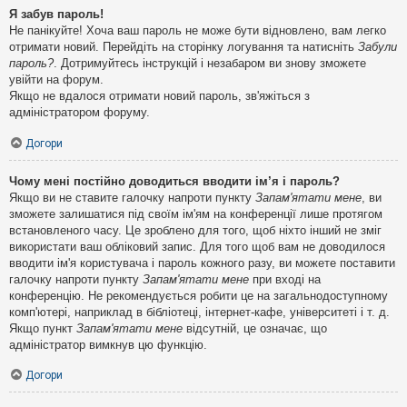
Я забув пароль!
Не панікуйте! Хоча ваш пароль не може бути відновлено, вам легко
отримати новий. Перейдіть на сторінку логування та натисніть
Забули
пароль?
. Дотримуйтесь інструкцій і незабаром ви знову зможете
увійти на форум.
Якщо не вдалося отримати новий пароль, зв'яжіться з
адміністратором форуму.
Догори
Чому мені постійно доводиться вводити ім’я і пароль?
Якщо ви не ставите галочку напроти пункту
Запам'ятати мене
, ви
зможете залишатися під своїм ім'ям на конференції лише протягом
встановленого часу. Це зроблено для того, щоб ніхто інший не зміг
використати ваш обліковий запис. Для того щоб вам не доводилося
вводити ім'я користувача і пароль кожного разу, ви можете поставити
галочку напроти пункту
Запам'ятати мене
при вході на
конференцію. Не рекомендується робити це на загальнодоступному
комп'ютері, наприклад в бібліотеці, інтернет-кафе, університеті і т. д.
Якщо пункт
Запам'ятати мене
відсутній, це означає, що
адміністратор вимкнув цю функцію.
Догори