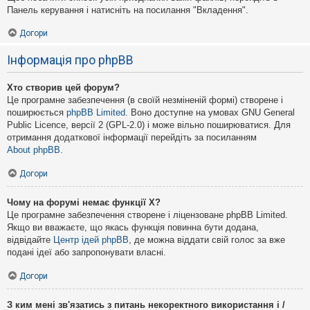
Панель керування і натисніть на посилання "Вкладення".
Догори
Інформація про phpBB
Хто створив цей форум?
Це програмне забезпечення (в своїй незміненій формі) створене і
поширюється
phpBB Limited
. Воно доступне на умовах GNU General
Public Licence, версії 2 (GPL-2.0) і може вільно поширюватися. Для
отримання додаткової інформації перейдіть за посиланням
About phpBB
.
Догори
Чому на форумі немає функції X?
Це програмне забезпечення створене і ліцензоване phpBB Limited.
Якщо ви вважаєте, що якась функція повинна бути додана,
відвідайте
Центр ідей phpBB
, де можна віддати свій голос за вже
подані ідеї або запропонувати власні.
Догори
З ким мені зв'язатись з питань некоректного використання і /