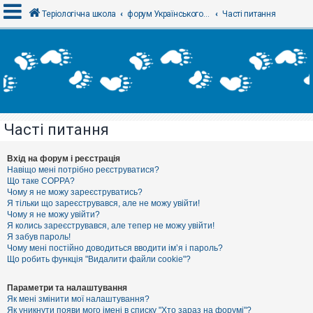
Теріологічна школа
форум Українського теріологічного товариства
Часті питання
В
х
і
д
Часті питання
Р
е
є
Вхід на форум і реєстрація
с
Навіщо мені потрібно реєструватися?
т
Що таке COPPA?
р
Чому я не можу зареєструватись?
а
Я тільки що зареєструвався, але не можу увійти!
ц
Чому я не можу увійти?
і
я
Я колись зареєструвався, але тепер не можу увійти!
Я забув пароль!
Чому мені постійно доводиться вводити ім’я і пароль?
Що робить функція "Видалити файли cookie"?
Т
е
м
Параметри та налаштування
и
Як мені змінити мої налаштування?
б
Як уникнути появи мого імені в списку "Хто зараз на форумі"?