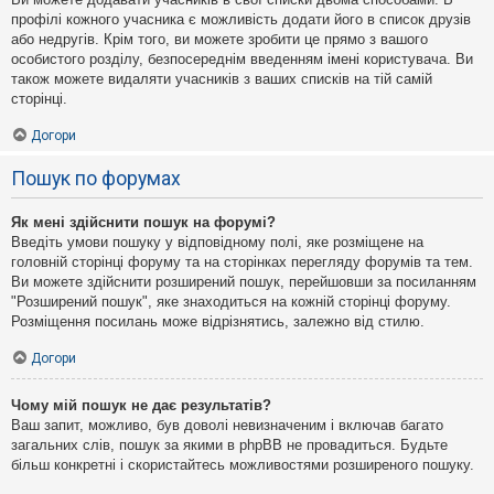
профілі кожного учасника є можливість додати його в список друзів
або недругів. Крім того, ви можете зробити це прямо з вашого
особистого розділу, безпосереднім введенням імені користувача. Ви
також можете видаляти учасників з ваших списків на тій самій
сторінці.
Догори
Пошук по форумах
Як мені здійснити пошук на форумі?
Введіть умови пошуку у відповідному полі, яке розміщене на
головній сторінці форуму та на сторінках перегляду форумів та тем.
Ви можете здійснити розширений пошук, перейшовши за посиланням
"Розширений пошук", яке знаходиться на кожній сторінці форуму.
Розміщення посилань може відрізнятись, залежно від стилю.
Догори
Чому мій пошук не дає результатів?
Ваш запит, можливо, був доволі невизначеним і включав багато
загальних слів, пошук за якими в phpBB не провадиться. Будьте
більш конкретні і скористайтесь можливостями розширеного пошуку.