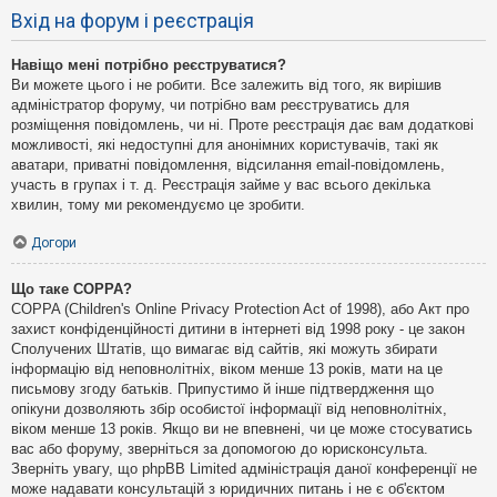
Вхід на форум і реєстрація
Навіщо мені потрібно реєструватися?
Ви можете цього і не робити. Все залежить від того, як вирішив
адміністратор форуму, чи потрібно вам реєструватись для
розміщення повідомлень, чи ні. Проте реєстрація дає вам додаткові
можливості, які недоступні для анонімних користувачів, такі як
аватари, приватні повідомлення, відсилання email-повідомлень,
участь в групах і т. д. Реєстрація займе у вас всього декілька
хвилин, тому ми рекомендуємо це зробити.
Догори
Що таке COPPA?
COPPA (Children's Online Privacy Protection Act of 1998), або Акт про
захист конфіденційності дитини в інтернеті від 1998 року - це закон
Сполучених Штатів, що вимагає від сайтів, які можуть збирати
інформацію від неповнолітніх, віком менше 13 років, мати на це
письмову згоду батьків. Припустимо й інше підтвердження що
опікуни дозволяють збір особистої інформації від неповнолітніх,
віком менше 13 років. Якщо ви не впевнені, чи це може стосуватись
вас або форуму, зверніться за допомогою до юрисконсульта.
Зверніть увагу, що phpBB Limited адміністрація даної конференції не
може надавати консультацій з юридичних питань і не є об'єктом