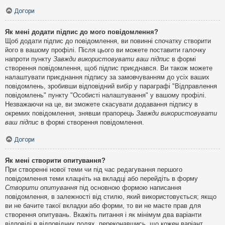
Догори
Як мені додати підпис до мого повідомлення?
Щоб додати підпис до повідомлення, ви повинні спочатку створити
його в вашому профілі. Після цього ви можете поставити галочку
напроти пункту
Завжди використовувати ваш підпис
в формі
створення повідомлення, щоб підпис приєднався. Ви також можете
налаштувати приєднання підпису за замовчуванням до усіх ваших
повідомлень, зробивши відповідний вибір у параграфі "Відправлення
повідомлень" пункту "Особисті налаштування" у вашому профілі.
Незважаючи на це, ви зможете скасувати додавання підпису в
окремих повідомлення, знявши прапорець
Завжди використовувати
ваш підпис
в формі створення повідомлення.
Догори
Як мені створити опитування?
При створенні нової теми чи під час редагування першого
повідомлення теми клацніть на вкладці або перейдіть в форму
Створити опитування
під основною формою написання
повідомлення, в залежності від стилю, який використовується; якщо
ви не бачите такої вкладки або форми, то ви не маєте прав для
створення опитувань. Вкажіть питання і як мінімум два варіанти
відповіді в відповідних полях, переконавшись, що кожен варіант