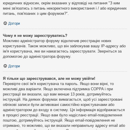
юридичних відносин, окрім вказаних у відповіді на питання "З ким
мені зв'язатись з питань некоректного використання і / або юридичних
питань, пов'язаних з цим форумом?".
Догори
Чому я не можу зареєструватись?
Можливо адміністратор форуму відключив реєстрацію нових
користувачів. Також можливо, що він заблокував вашу IP-адресу або
ім'я користувача, яке ви намагаєтесь зареєструвати. Зверніться за
допомогою до адміністратора форуму.
Догори
Я тільки що зареєструвався, але не можу увійти!
Перевірте свої ім'я користувача та пароль. Якщо вони вірні, то
можливі два варіанти. Якщо включена підтримка COPPA і при
реєстрації ви вказали, що вам менше 13 років, дотримуйтесь
інструкцій. На деяких форумах вимагається, щоб усі зареєстровані
облікові записи були активовані самостійно користувачами або
адміністратором до входу в систему. Ця інформація відображається
в процесі реєстрації. Якщо вам було надіслано email-повідомлення
поштою, дотримуйтесь інструкцій. Якщо email-повідомлення не
отримано, то можливо, що ви вказали неправильну адресу email або