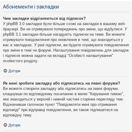
Абонементи і закладки
Чим закладки відрізняються від підписок?
У phpBB 3.0 закладки були більше схожі на закладки в вашому веб-
браузері. Ви не отримували попереджень про зміни, що відбулися. У
phpBB 3.1 закладки більше нагадують підписки на теми. Ви можете
отримувати повідомлення про оновлення в темі, що знаходиться у
вас в закладках. У разі підписки, ви будете отримувати повідомлення
про зміни в темі чи форумі. Налаштування повідомлень для закладок
і підписок можна задати на вкладці "Особисті налаштування"
особистого розділу.
Догори
Як мені зробити закладку або підписатись на певні форуми?
Ви можете створити закладку або підписатись на певні форуми,
клацнувши по відповідному посиланню в меню "Керування темою",
яке знаходиться у верхній і нижній частині сторінки перегляду тем.
Відзначивши галочкою пункт "Повідомляти мені про отримання
відповіді" при відправці повідомлення, ви також підпишетеся на
відповідну тему.
Догори