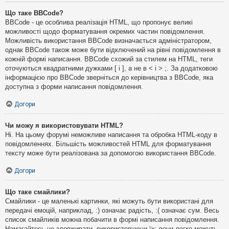
Що таке BBCode?
BBCode - це особлива реалізація HTML, що пропонує великі
можливості щодо форматування окремих частин повідомлення.
Можливість використання BBCode визначається адміністратором,
однак BBCode також може бути відключений на рівні повідомлення в
кожній формі написання. BBCode схожий за стилем на HTML, теги
оточуються квадратними дужками [ і ], а не в < і > ;. За додатковою
інформацією про BBCode зверніться до керівництва з BBCode, яка
доступна з форми написання повідомлення.
Догори
Чи можу я використовувати HTML?
Ні. На цьому форумі неможливе написання та обробка HTML-коду в
повідомленнях. Більшість можливостей HTML для форматування
тексту може бути реалізована за допомогою використання BBCode.
Догори
Що таке смайлики?
Смайлики - це маленькі картинки, які можуть бути використані для
передачі емоцій, наприклад, :) означає радість, :( означає сум. Весь
список смайликів можна побачити в формі написання повідомлення.
Намагайтесь не зловживати, використовуючи їх: вони легко можуть