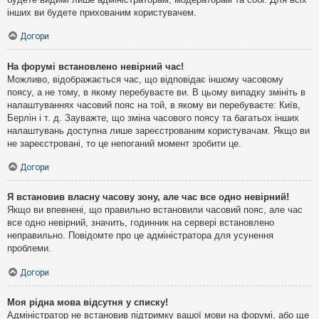
інших ви будете прихованим користувачем.
Догори
На форумі встановлено невірний час!
Можливо, відображається час, що відповідає іншому часовому
поясу, а не тому, в якому перебуваєте ви. В цьому випадку змініть в
налаштуваннях часовий пояс на той, в якому ви перебуваєте: Київ,
Берлін і т. д. Зауважте, що зміна часового поясу та багатьох інших
налаштувань доступна лише зареєстрованим користувачам. Якщо ви
не зареєстровані, то це непоганий момент зробити це.
Догори
Я встановив власну часову зону, але час все одно невірний!
Якщо ви впевнені, що правильно встановили часовий пояс, але час
все одно невірний, значить, годинник на сервері встановлено
неправильно. Повідомте про це адміністратора для усунення
проблеми.
Догори
Моя рідна мова відсутня у списку!
Адміністратор не встановив підтримку вашої мови на форумі, або ще