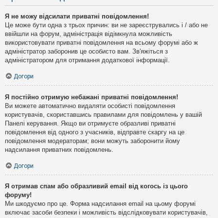
Я не можу відсилати приватні повідомлення!
Це може бути одна з трьох причин: ви не зареєструвались і / або не
ввійшли на форум, адміністрація відімкнула можливість
використовувати приватні повідомлення на всьому форумі або ж
адміністратор заборонив це особисто вам. Зв'яжіться з
адміністратором для отримання додаткової інформації.
Догори
Я постійно отримую небажані приватні повідомлення!
Ви можете автоматично видаляти особисті повідомлення
користувачів, скориставшись правилами для повідомлень у вашій
Панелі керування. Якщо ви отримуєте образливі приватні
повідомлення від одного з учасників, відправте скаргу на це
повідомлення модераторам; вони можуть заборонити йому
надсилання приватних повідомлень.
Догори
Я отримав спам або образливий email від когось із цього
форуму!
Ми шкодуємо про це. Форма надсилання email на цьому форумі
включає засоби безпеки і можливість відслідковувати користувачів,