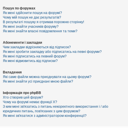
Пошук по форумах
Як мені здійснити пошук на форумі?
Чому мій пошук не дає результатів?
В результаті пошуку я отримав порожню сторінку!
Як мені знайти учасників форуму?
Як мені знайти власні повідомлення та теми?
Абонементи і закладки
Чим закладки відрізняються від підписок?
Як мені зробити закладку або підписатись на певні форуми?
Як мені підписатись на певний форум?
Як мені відмовитись від підписки?
Вкладення
Які саме файли можна приєднувати на цьому форумі?
Як мені знайти усі приєднані мною файли?
Інформація про phpBB
Хто створив цей форум?
Чому на форумі немає функції X?
З ким мені зв'язатись з питань некоректного використання і / або
юридичних питань, пов'язаних з цим форумом?
Як мені зв'язатися з адміністратором конференції?