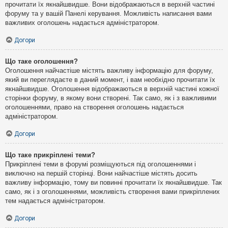
прочитати їх якнайшвидше. Вони відображаються в верхній частині
форуму та у вашій Панелі керування. Можливість написання вами
важливих оголошень надається адміністратором.
Догори
Що таке оголошення?
Оголошення найчастіше містять важливу інформацію для форуму,
який ви переглядаєте в даний момент, і вам необхідно прочитати їх
якнайшвидше. Оголошення відображаються в верхній частині кожної
сторінки форуму, в якому вони створені. Так само, як і з важливими
оголошеннями, право на створення оголошень надається
адміністратором.
Догори
Що таке прикріплені теми?
Прикріплені теми в форумі розміщуються під оголошеннями і
виключно на першій сторінці. Вони найчастіше містять досить
важливу інформацію, тому ви повинні прочитати їх якнайшвидше. Так
само, як і з оголошеннями, можливість створення вами прикріплених
тем надається адміністратором.
Догори