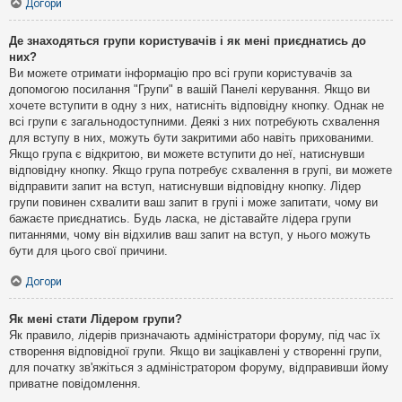
Догори
Де знаходяться групи користувачів і як мені приєднатись до
них?
Ви можете отримати інформацію про всі групи користувачів за
допомогою посилання "Групи" в вашій Панелі керування. Якщо ви
хочете вступити в одну з них, натисніть відповідну кнопку. Однак не
всі групи є загальнодоступними. Деякі з них потребують схвалення
для вступу в них, можуть бути закритими або навіть прихованими.
Якщо група є відкритою, ви можете вступити до неї, натиснувши
відповідну кнопку. Якщо група потребує схвалення в групі, ви можете
відправити запит на вступ, натиснувши відповідну кнопку. Лідер
групи повинен схвалити ваш запит в групі і може запитати, чому ви
бажаєте приєднатись. Будь ласка, не діставайте лідера групи
питаннями, чому він відхилив ваш запит на вступ, у нього можуть
бути для цього свої причини.
Догори
Як мені стати Лідером групи?
Як правило, лідерів призначають адміністратори форуму, під час їх
створення відповідної групи. Якщо ви зацікавлені у створенні групи,
для початку зв'яжіться з адміністратором форуму, відправивши йому
приватне повідомлення.