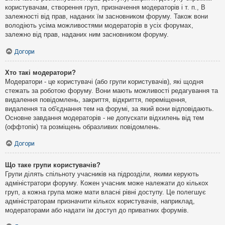
користувачам, створення груп, призначення модераторів і т. п., В
залежності від прав, наданих їм засновником форуму. Також вони
володіють усіма можливостями модераторів в усіх форумах,
залежно від прав, наданих ним засновником форуму.
Догори
Хто такі модератори?
Модератори - це користувачі (або групи користувачів), які щодня
стежать за роботою форуму. Вони мають можливості редагування та
видалення повідомлень, закриття, відкриття, переміщення,
видалення та об'єднання тем на форумі, за який вони відповідають.
Основне завдання модераторів - не допускати відхилень від тем
(оффтопік) та розміщень образливих повідомлень.
Догори
Що таке групи користувачів?
Групи ділять спільноту учасників на підрозділи, якими керують
адміністратори форуму. Кожен учасник може належати до кількох
груп, а кожна група може мати власні рівні доступу. Це полегшує
адміністраторам призначити кількох користувачів, наприклад,
модераторами або надати їм доступ до приватних форумів.