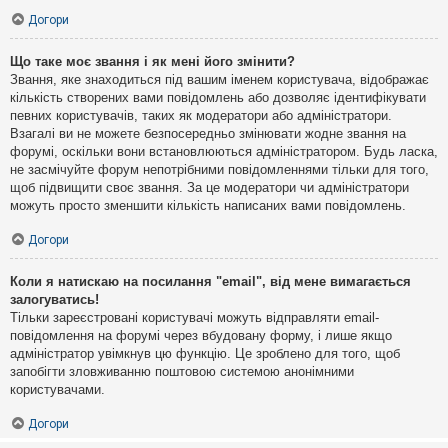
Догори
Що таке моє звання і як мені його змінити?
Звання, яке знаходиться під вашим іменем користувача, відображає
кількість створених вами повідомлень або дозволяє ідентифікувати
певних користувачів, таких як модератори або адміністратори.
Взагалі ви не можете безпосередньо змінювати жодне звання на
форумі, оскільки вони встановлюються адміністратором. Будь ласка,
не засмічуйте форум непотрібними повідомленнями тільки для того,
щоб підвищити своє звання. За це модератори чи адміністратори
можуть просто зменшити кількість написаних вами повідомлень.
Догори
Коли я натискаю на посилання "email", від мене вимагається
залогуватись!
Тільки зареєстровані користувачі можуть відправляти email-
повідомлення на форумі через вбудовану форму, і лише якщо
адміністратор увімкнув цю функцію. Це зроблено для того, щоб
запобігти зловживанню поштовою системою анонімними
користувачами.
Догори