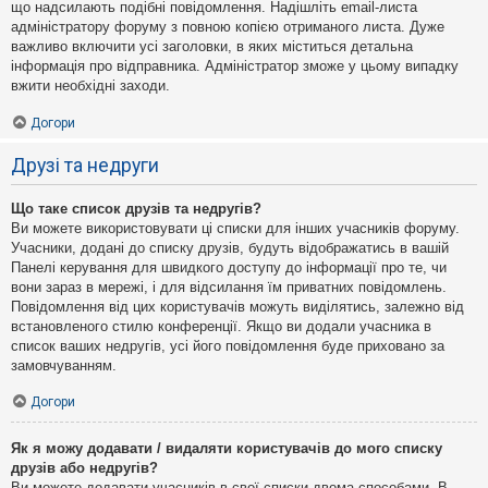
що надсилають подібні повідомлення. Надішліть email-листа
адміністратору форуму з повною копією отриманого листа. Дуже
важливо включити усі заголовки, в яких міститься детальна
інформація про відправника. Адміністратор зможе у цьому випадку
вжити необхідні заходи.
Догори
Друзі та недруги
Що таке список друзів та недругів?
Ви можете використовувати ці списки для інших учасників форуму.
Учасники, додані до списку друзів, будуть відображатись в вашій
Панелі керування для швидкого доступу до інформації про те, чи
вони зараз в мережі, і для відсилання їм приватних повідомлень.
Повідомлення від цих користувачів можуть виділятись, залежно від
встановленого стилю конференції. Якщо ви додали учасника в
список ваших недругів, усі його повідомлення буде приховано за
замовчуванням.
Догори
Як я можу додавати / видаляти користувачів до мого списку
друзів або недругів?
Ви можете додавати учасників в свої списки двома способами. В