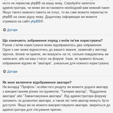
ніхто не переклав phpBB на вашу мову. Спробуйте запитати
адміністратора, чи може він встановити необхідний вам мовний пакет.
Якщо такого мовного пакета не існує, то ви самі можете перекласти
phpBB на свою рідну мову. Додаткову інформацію ви можете
отримати на сайті
phpBB
®.
Догори
Що означають зображення поряд з моїм ім'ям користувача?
Разом з ім'ям користувача може відображатись два зображення.
Одне з них може відноситись до вашого звання, зазвичай у вигляді
зірочок, блоків чи крапок, які вказують на те, скільки повідомлень ви
написали, або на ваш статус на форумі. Інше, як правило більше,
зображення відомо як "аватара", унікальне для кожного користувача.
Догори
Як мені включити відображення аватари?
На вкладці "Профіль" особистого розділу ви можете додати аватару
з використанням різних інструментів: "Галерея аватар", "Віддалена
аватара" або "Завантажувана аватара". Від адміністратора форуму
залежить чи дозволені аватари, а також які типи аватар можуть бути
доступні. Якщо ви не можете використовувати аватари, зверніться до
адміністратора для з'ясування причин.