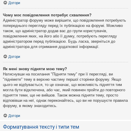
Догори
Чому моє повідомлення потребує схвалення?
Адміністратор форуму може вирішити, що повідомлення потребують
попереднього перегляду перед їх публікацією на форумі. Можливо
також, що адміністратор додав вас до групи користувачів,
повідомлення яких, на його або її думку, потребують перегляду
адміністратором перед публікацією. Будь ласка, зверніться до
адміністратора для отримання додаткової інформації.
Догори
Як мені знову підняти мою тему?
Натиснувши на посилання "Підняти тему" при її перегляді, ви
"піднімете" тему в верхню частину першої сторінки форуму. Якщо
цього не відбувається, то це означає, що можливість підняття тим
могла бути відключена, або час, який повинен пройти до повторного
підняття теми, ще не вийшов. Також можна підняти тему, просто
відповівши на неї, однак переконайтесь, що ви не порушуєте правила
форуму, в якому знаходитесь.
Догори
Форматування тексту і типи тем