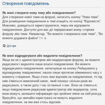
Створення повідомлень
Як мені створити нову тему або повідомлення?
Для створення нової теми на форумі, натисніть кнопку "Нова тема".
Для розміщення повідомлення в темі клацніть по кнопці "Відповісти".
Можливо, доведеться зареєструватися, перш ніж відправити
повідомлення. Доступні для вас дії перераховані внизу сторінки
форуму або теми. Наприклад: "Ви можете створювати нові теми", "Ви
можете додавати файли" і т. п.
Догори
Як мені відредагувати або видалити повідомлення?
Якщо ви не є адміністратором або модератором форуму, ви можете
редагувати і видаляти лише власні повідомлення. Ви можете
відредагувати повідомлення, натиснувши на кнопку
Редагувати
у
відповідному повідомленні, інколи лише протягом обмеженого часу з
моменту створення. Якщо хтось вже відповів на повідомлення, то під
ним з'явиться невеличкий напис, який показує скільки разів ви
редагували, а також дату і час останньої з них. Воно не з'явиться,
якщо повідомлення редагував адміністратор або модератор, хоча
вони можуть залишити інформацію про зроблені зміни на свій розсуд.
Врахуйте, що звичайні користувачі не можуть видалити
повідомлення, на яке вже хтось відповів.