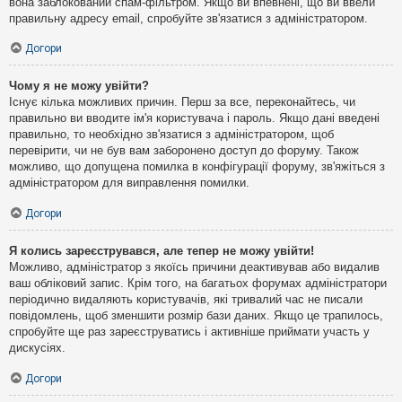
вона заблокований спам-фільтром. Якщо ви впевнені, що ви ввели
правильну адресу email, спробуйте зв'язатися з адміністратором.
Догори
Чому я не можу увійти?
Існує кілька можливих причин. Перш за все, переконайтесь, чи
правильно ви вводите ім'я користувача і пароль. Якщо дані введені
правильно, то необхідно зв'язатися з адміністратором, щоб
перевірити, чи не був вам заборонено доступ до форуму. Також
можливо, що допущена помилка в конфігурації форуму, зв'яжіться з
адміністратором для виправлення помилки.
Догори
Я колись зареєструвався, але тепер не можу увійти!
Можливо, адміністратор з якоїсь причини деактивував або видалив
ваш обліковий запис. Крім того, на багатьох форумах адміністратори
періодично видаляють користувачів, які тривалий час не писали
повідомлень, щоб зменшити розмір бази даних. Якщо це трапилось,
спробуйте ще раз зареєструватись і активніше приймати участь у
дискусіях.
Догори