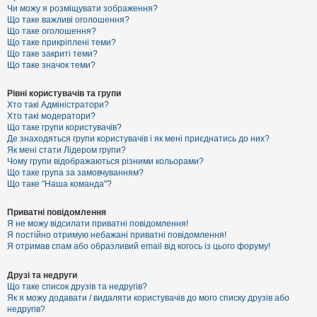
к
Чи можу я розміщувати зображення?
Що таке важливі оголошення?
Що таке оголошення?
Що таке прикріплені теми?
Д
Що таке закриті теми?
о
Що таке значок теми?
п
о
м
Рівні користувачів та групи
о
Хто такі Адміністратори?
г
Хто такі модератори?
а
Що таке групи користувачів?
Де знаходяться групи користувачів і як мені приєднатись до них?
Як мені стати Лідером групи?
Чому групи відображаються різними кольорами?
Що таке група за замовчуванням?
Що таке "Наша команда"?
Приватні повідомлення
Я не можу відсилати приватні повідомлення!
Я постійно отримую небажані приватні повідомлення!
Я отримав спам або образливий email від когось із цього форуму!
Друзі та недруги
Що таке список друзів та недругів?
Як я можу додавати / видаляти користувачів до мого списку друзів або
недругів?