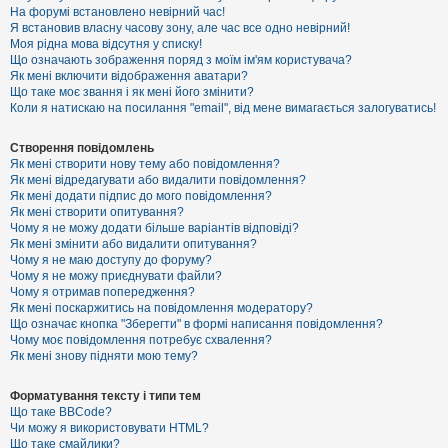
е
На форумі встановлено невірний час!
з
Я встановив власну часову зону, але час все одно невірний!
в
і
Моя рідна мова відсутня у списку!
д
Що означають зображення поряд з моїм ім'ям користувача?
п
Як мені включити відображення аватари?
о
Що таке моє звання і як мені його змінити?
в
Коли я натискаю на посилання "email", від мене вимагається залогуватись!
і
д
е
Створення повідомлень
й
Як мені створити нову тему або повідомлення?
Як мені відредагувати або видалити повідомлення?
Як мені додати підпис до мого повідомлення?
А
Як мені створити опитування?
к
Чому я не можу додати більше варіантів відповіді?
т
Як мені змінити або видалити опитування?
и
Чому я не маю доступу до форуму?
в
Чому я не можу приєднувати файли?
н
Чому я отримав попередження?
і
т
Як мені поскаржитись на повідомлення модератору?
е
Що означає кнопка "Зберегти" в формі написання повідомлення?
м
Чому моє повідомлення потребує схвалення?
и
Як мені знову підняти мою тему?
Форматування тексту і типи тем
П
Що таке BBCode?
о
Чи можу я використовувати HTML?
ш
Що таке смайлики?
у