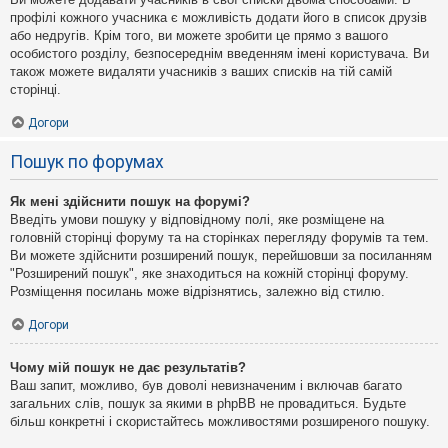
профілі кожного учасника є можливість додати його в список друзів
або недругів. Крім того, ви можете зробити це прямо з вашого
особистого розділу, безпосереднім введенням імені користувача. Ви
також можете видаляти учасників з ваших списків на тій самій
сторінці.
Догори
Пошук по форумах
Як мені здійснити пошук на форумі?
Введіть умови пошуку у відповідному полі, яке розміщене на
головній сторінці форуму та на сторінках перегляду форумів та тем.
Ви можете здійснити розширений пошук, перейшовши за посиланням
"Розширений пошук", яке знаходиться на кожній сторінці форуму.
Розміщення посилань може відрізнятись, залежно від стилю.
Догори
Чому мій пошук не дає результатів?
Ваш запит, можливо, був доволі невизначеним і включав багато
загальних слів, пошук за якими в phpBB не провадиться. Будьте
більш конкретні і скористайтесь можливостями розширеного пошуку.