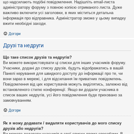
що надсилають подібні повідомлення. Надішліть email-листа
адміністратору форуму з повною копією отриманого листа. Дуже
важливо включити усі заголовки, в яких міститься детальна
інформація про відправника. Адміністратор зможе у цьому випадку
вжити необхідні заходи.
Догори
Друзі та недруги
Що таке список друзів та недругів?
Ви можете використовувати ці списки для інших учасників форуму.
Учасники, додані до списку друзів, будуть відображатись в вашій
Панелі керування для швидкого доступу до інформації про те, чи
вони зараз в мережі, і для відсилання їм приватних повідомлень.
Повідомлення від цих користувачів можуть виділятись, залежно від
встановленого стилю конференції. Якщо ви додали учасника в
список ваших недругів, усі його повідомлення буде приховано за
замовчуванням.
Догори
Як я можу додавати / видаляти користувачів до мого списку
друзів або недругів?
Ви можете додавати учасників в свої списки двома способами. В