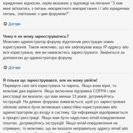
юридичних відносин, окрім вказаних у відповіді на питання "З ким
мені зв'язатись з питань некоректного використання і / або юридичних
питань, пов'язаних з цим форумом?".
Догори
Чому я не можу зареєструватись?
Можливо адміністратор форуму відключив реєстрацію нових
користувачів. Також можливо, що він заблокував вашу IP-адресу або
ім'я користувача, яке ви намагаєтесь зареєструвати. Зверніться за
допомогою до адміністратора форуму.
Догори
Я тільки що зареєструвався, але не можу увійти!
Перевірте свої ім'я користувача та пароль. Якщо вони вірні, то
можливі два варіанти. Якщо включена підтримка COPPA і при
реєстрації ви вказали, що вам менше 13 років, дотримуйтесь
інструкцій. На деяких форумах вимагається, щоб усі зареєстровані
облікові записи були активовані самостійно користувачами або
адміністратором до входу в систему. Ця інформація відображається
в процесі реєстрації. Якщо вам було надіслано email-повідомлення
поштою, дотримуйтесь інструкцій. Якщо email-повідомлення не
отримано, то можливо, що ви вказали неправильну адресу email або