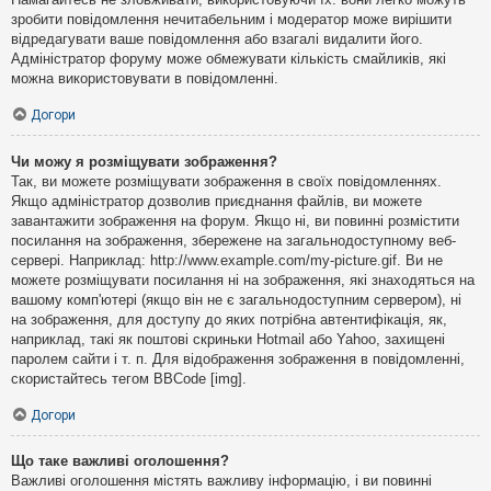
зробити повідомлення нечитабельним і модератор може вирішити
відредагувати ваше повідомлення або взагалі видалити його.
Адміністратор форуму може обмежувати кількість смайликів, які
можна використовувати в повідомленні.
Догори
Чи можу я розміщувати зображення?
Так, ви можете розміщувати зображення в своїх повідомленнях.
Якщо адміністратор дозволив приєднання файлів, ви можете
завантажити зображення на форум. Якщо ні, ви повинні розмістити
посилання на зображення, збережене на загальнодоступному веб-
сервері. Наприклад: http://www.example.com/my-picture.gif. Ви не
можете розміщувати посилання ні на зображення, які знаходяться на
вашому комп'ютері (якщо він не є загальнодоступним сервером), ні
на зображення, для доступу до яких потрібна автентифікація, як,
наприклад, такі як поштові скриньки Hotmail або Yahoo, захищені
паролем сайти і т. п. Для відображення зображення в повідомленні,
скористайтесь тегом BBCode [img].
Догори
Що таке важливі оголошення?
Важливі оголошення містять важливу інформацію, і ви повинні