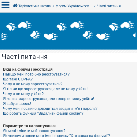
Теріологічна школа
форум Українського теріологічного товариства
Часті питання
В
х
і
д
Часті питання
Р
е
є
Вхід на форум і реєстрація
с
Навіщо мені потрібно реєструватися?
т
Що таке COPPA?
р
Чому я не можу зареєструватись?
а
Я тільки що зареєструвався, але не можу увійти!
ц
Чому я не можу увійти?
і
я
Я колись зареєструвався, але тепер не можу увійти!
Я забув пароль!
Чому мені постійно доводиться вводити ім’я і пароль?
Що робить функція "Видалити файли cookie"?
Т
е
м
Параметри та налаштування
и
Як мені змінити мої налаштування?
б
Як уникнути появи мого імені в списку "Хто зараз на форумі"?