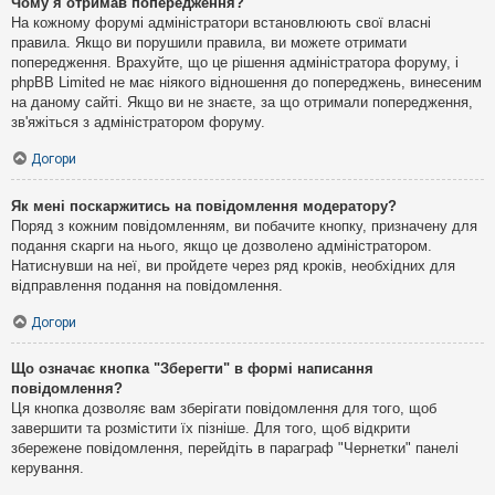
Чому я отримав попередження?
На кожному форумі адміністратори встановлюють свої власні
правила. Якщо ви порушили правила, ви можете отримати
попередження. Врахуйте, що це рішення адміністратора форуму, і
phpBB Limited не має ніякого відношення до попереджень, винесеним
на даному сайті. Якщо ви не знаєте, за що отримали попередження,
зв'яжіться з адміністратором форуму.
Догори
Як мені поскаржитись на повідомлення модератору?
Поряд з кожним повідомленням, ви побачите кнопку, призначену для
подання скарги на нього, якщо це дозволено адміністратором.
Натиснувши на неї, ви пройдете через ряд кроків, необхідних для
відправлення подання на повідомлення.
Догори
Що означає кнопка "Зберегти" в формі написання
повідомлення?
Ця кнопка дозволяє вам зберігати повідомлення для того, щоб
завершити та розмістити їх пізніше. Для того, щоб відкрити
збережене повідомлення, перейдіть в параграф "Чернетки" панелі
керування.