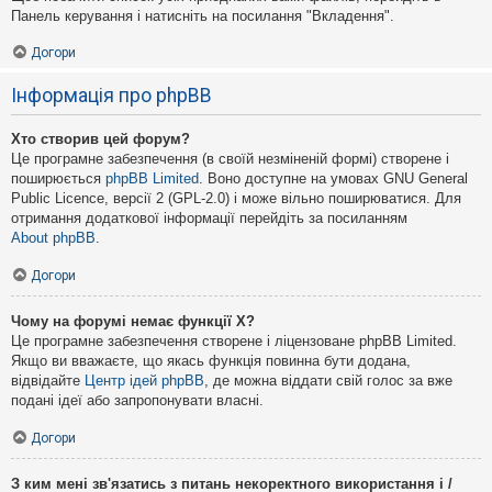
Панель керування і натисніть на посилання "Вкладення".
Догори
Інформація про phpBB
Хто створив цей форум?
Це програмне забезпечення (в своїй незміненій формі) створене і
поширюється
phpBB Limited
. Воно доступне на умовах GNU General
Public Licence, версії 2 (GPL-2.0) і може вільно поширюватися. Для
отримання додаткової інформації перейдіть за посиланням
About phpBB
.
Догори
Чому на форумі немає функції X?
Це програмне забезпечення створене і ліцензоване phpBB Limited.
Якщо ви вважаєте, що якась функція повинна бути додана,
відвідайте
Центр ідей phpBB
, де можна віддати свій голос за вже
подані ідеї або запропонувати власні.
Догори
З ким мені зв'язатись з питань некоректного використання і /