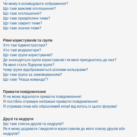
к
Чи можу я розміщувати зображення?
Що таке важливі оголошення?
Що таке оголошення?
Що таке прикріплені теми?
Д
Що таке закриті теми?
о
Що таке значок теми?
п
о
м
Рівні користувачів та групи
о
Хто такі Адміністратори?
г
Хто такі модератори?
а
Що таке групи користувачів?
Де знаходяться групи користувачів і як мені приєднатись до них?
Як мені стати Лідером групи?
Чому групи відображаються різними кольорами?
Що таке група за замовчуванням?
Що таке "Наша команда"?
Приватні повідомлення
Я не можу відсилати приватні повідомлення!
Я постійно отримую небажані приватні повідомлення!
Я отримав спам або образливий email від когось із цього форуму!
Друзі та недруги
Що таке список друзів та недругів?
Як я можу додавати / видаляти користувачів до мого списку друзів або
недругів?