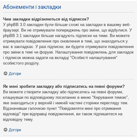
Абонементи і закладки
Чим закладки відрізняються від підписок?
У phpBB 3.0 закладки були більше схожі на закладки в вашому веб-
браузері. Ви не отримували попереджень про зміни, що відбулися. У
phpBB 3.1 закладки більше нагадують підписки на теми. Ви можете
отримувати повідомлення про оновлення в темі, що знаходиться у
вас в закладках. У разі підписки, ви будете отримувати повідомлення
про зміни в темі чи форумі. Налаштування повідомлень для закладок
і підписок можна задати на вкладці "Особисті налаштування"
особистого розділу.
Догори
Як мені зробити закладку або підписатись на певні форуми?
Ви можете створити закладку або підписатись на певні форуми,
клацнувши по відповідному посиланню в меню "Керування темою",
яке знаходиться у верхній і нижній частині сторінки перегляду тем.
Відзначивши галочкою пункт "Повідомляти мені про отримання
відповіді" при відправці повідомлення, ви також підпишетеся на
відповідну тему.
Догори