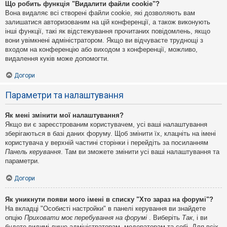
Що робить функція "Видалити файли cookie"?
Вона видаляє всі створені файли cookie, які дозволяють вам
залишатися авторизованим на цій конференції, а також виконують
інші функції, такі як відстежування прочитаних повідомлень, якщо
вони увімкнені адміністратором. Якщо ви відчуваєте труднощі з
входом на конференцію або виходом з конференції, можливо,
видалення куків може допомогти.
Догори
Параметри та налаштування
Як мені змінити мої налаштування?
Якщо ви є зареєстрованим користувачем, усі ваші налаштування
зберігаються в базі даних форуму. Щоб змінити їх, клацніть на імені
користувача у верхній частині сторінки і перейдіть за посиланням
Панель керування
. Там ви зможете змінити усі ваші налаштування та
параметри.
Догори
Як уникнути появи мого імені в списку "Хто зараз на форумі"?
На вкладці "Особисті настройки" в панелі керування ви знайдете
опцію
Приховати моє перебування на форумі
. Виберіть
Так
, і ви
будете видимі лише адміністраторам, модераторам та собі. Для всіх