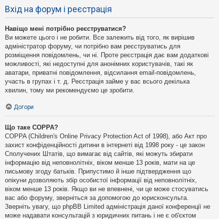
Вхід на форум і реєстрація
Навіщо мені потрібно реєструватися?
Ви можете цього і не робити. Все залежить від того, як вирішив
адміністратор форуму, чи потрібно вам реєструватись для
розміщення повідомлень, чи ні. Проте реєстрація дає вам додаткові
можливості, які недоступні для анонімних користувачів, такі як
аватари, приватні повідомлення, відсилання email-повідомлень,
участь в групах і т. д. Реєстрація займе у вас всього декілька
хвилин, тому ми рекомендуємо це зробити.
Догори
Що таке COPPA?
COPPA (Children's Online Privacy Protection Act of 1998), або Акт про
захист конфіденційності дитини в інтернеті від 1998 року - це закон
Сполучених Штатів, що вимагає від сайтів, які можуть збирати
інформацію від неповнолітніх, віком менше 13 років, мати на це
письмову згоду батьків. Припустимо й інше підтвердження що
опікуни дозволяють збір особистої інформації від неповнолітніх,
віком менше 13 років. Якщо ви не впевнені, чи це може стосуватись
вас або форуму, зверніться за допомогою до юрисконсульта.
Зверніть увагу, що phpBB Limited адміністрація даної конференції не
може надавати консультацій з юридичних питань і не є об'єктом