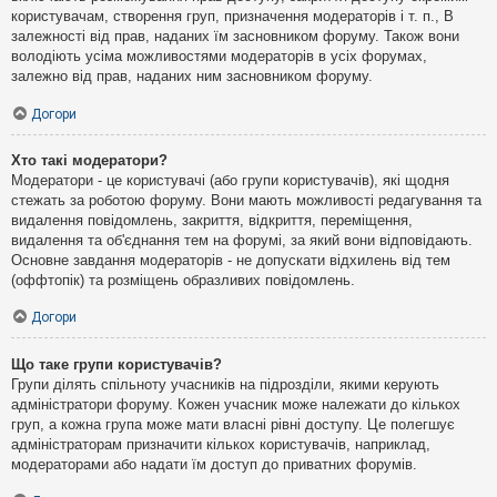
користувачам, створення груп, призначення модераторів і т. п., В
залежності від прав, наданих їм засновником форуму. Також вони
володіють усіма можливостями модераторів в усіх форумах,
залежно від прав, наданих ним засновником форуму.
Догори
Хто такі модератори?
Модератори - це користувачі (або групи користувачів), які щодня
стежать за роботою форуму. Вони мають можливості редагування та
видалення повідомлень, закриття, відкриття, переміщення,
видалення та об'єднання тем на форумі, за який вони відповідають.
Основне завдання модераторів - не допускати відхилень від тем
(оффтопік) та розміщень образливих повідомлень.
Догори
Що таке групи користувачів?
Групи ділять спільноту учасників на підрозділи, якими керують
адміністратори форуму. Кожен учасник може належати до кількох
груп, а кожна група може мати власні рівні доступу. Це полегшує
адміністраторам призначити кількох користувачів, наприклад,
модераторами або надати їм доступ до приватних форумів.