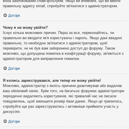
вона заблокований спам-фільтром. Якщо ви впевнені, що ви ввели
правильну адресу email, спробуйте зв'язатися з адміністратором.
Догори
Чому я не можу увійти?
Існує кілька можливих причин. Перш за все, переконайтесь, чи
правильно ви вводите ім'я користувача і пароль. Якщо дані введені
правильно, то необхідно зв'язатися з адміністратором, щоб
перевірити, чи не був вам заборонено доступ до форуму. Також
можливо, що допущена помилка в конфігурації форуму, зв'яжіться з
адміністратором для виправлення помилки.
Догори
Я колись зареєструвався, але тепер не можу увійти!
Можливо, адміністратор з якоїсь причини деактивував або видалив
ваш обліковий запис. Крім того, на багатьох форумах адміністратори
періодично видаляють користувачів, які тривалий час не писали
повідомлень, щоб зменшити розмір бази даних. Якщо це трапилось,
спробуйте ще раз зареєструватись і активніше приймати участь у
дискусіях.
Догори