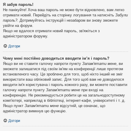
Я забув пароль!
Не панікуйте! Хоча ваш пароль не може бути відновлено, вам легко
отримати новий. Перейдіть на сторінку логування та натисніть
Забули
пароль?
. Дотримуйтесь інструкцій і незабаром ви знову зможете
увійти на форум.
Якщо не вдалося отримати новий пароль, зв'яжіться з
адміністратором форуму.
Догори
Чому мені постійно доводиться вводити ім’я і пароль?
Якщо ви не ставите галочку напроти пункту
Запам'ятати мене
, ви
зможете залишатися під своїм ім'ям на конференції лише протягом
встановленого часу. Це зроблено для того, щоб ніхто інший не зміг
використати ваш обліковий запис. Для того щоб вам не доводилося
вводити ім'я користувача і пароль кожного разу, ви можете поставити
галочку напроти пункту
Запам'ятати мене
при вході на
конференцію. Не рекомендується робити це на загальнодоступному
комп'ютері, наприклад в бібліотеці, інтернет-кафе, університеті і т. д.
Якщо пункт
Запам'ятати мене
відсутній, це означає, що
адміністратор вимкнув цю функцію.
Догори