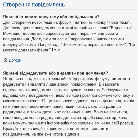
Створення повідомлень
Як мені створити нову тему або повідомлення?
Для створення нової теми на форумі, натисніть кнопку "Нова тема".
Для розміщення повідомлення в темі клацніть по кнопці "Відповісти".
Можливо, доведеться зареєструватися, перш ніж відправити
повідомлення. Доступні для вас дії перераховані внизу сторінки
форуму або теми. Наприклад: "Ви можете створювати нові теми", "Ви
можете додавати файли" і т. п.
Догори
Як мені відредагувати або видалити повідомлення?
Якщо ви не є адміністратором або модератором форуму, ви можете
редагувати і видаляти лише власні повідомлення. Ви можете
відредагувати повідомлення, натиснувши на кнопку
Редагувати
у
відповідному повідомленні, інколи лише протягом обмеженого часу з
моменту створення. Якщо хтось вже відповів на повідомлення, то під
ним з'явиться невеличкий напис, який показує скільки разів ви
редагували, а також дату і час останньої з них. Воно не з'явиться,
якщо повідомлення редагував адміністратор або модератор, хоча
вони можуть залишити інформацію про зроблені зміни на свій розсуд.
Врахуйте, що звичайні користувачі не можуть видалити
повідомлення, на яке вже хтось відповів.