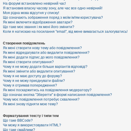
е
На форумі встановлено невірний час!
з
Я встановив власну часову зону, але час все одно невірний!
в
і
Моя рідна мова відсутня у списку!
д
Що означають зображення поряд з моїм ім'ям користувача?
п
Як мені включити відображення аватари?
о
Що таке моє звання і як мені його змінити?
в
Коли я натискаю на посилання "email", від мене вимагається залогуватись!
і
д
е
Створення повідомлень
й
Як мені створити нову тему або повідомлення?
Як мені відредагувати або видалити повідомлення?
Як мені додати підпис до мого повідомлення?
А
Як мені створити опитування?
к
Чому я не можу додати більше варіантів відповіді?
т
Як мені змінити або видалити опитування?
и
Чому я не маю доступу до форуму?
в
Чому я не можу приєднувати файли?
н
Чому я отримав попередження?
і
т
Як мені поскаржитись на повідомлення модератору?
е
Що означає кнопка "Зберегти" в формі написання повідомлення?
м
Чому моє повідомлення потребує схвалення?
и
Як мені знову підняти мою тему?
Форматування тексту і типи тем
П
Що таке BBCode?
о
Чи можу я використовувати HTML?
ш
Що таке смайлики?
у