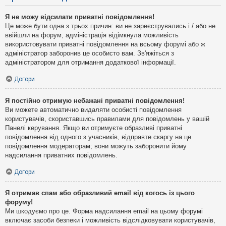
Я не можу відсилати приватні повідомлення!
Це може бути одна з трьох причин: ви не зареєструвались і / або не
ввійшли на форум, адміністрація відімкнула можливість
використовувати приватні повідомлення на всьому форумі або ж
адміністратор заборонив це особисто вам. Зв'яжіться з
адміністратором для отримання додаткової інформації.
Догори
Я постійно отримую небажані приватні повідомлення!
Ви можете автоматично видаляти особисті повідомлення
користувачів, скориставшись правилами для повідомлень у вашій
Панелі керування. Якщо ви отримуєте образливі приватні
повідомлення від одного з учасників, відправте скаргу на це
повідомлення модераторам; вони можуть заборонити йому
надсилання приватних повідомлень.
Догори
Я отримав спам або образливий email від когось із цього
форуму!
Ми шкодуємо про це. Форма надсилання email на цьому форумі
включає засоби безпеки і можливість відслідковувати користувачів,