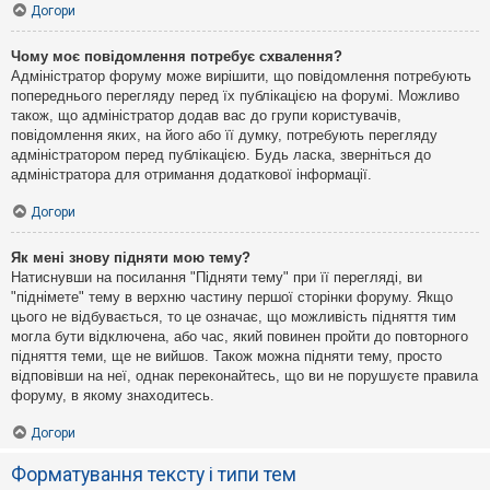
Догори
Чому моє повідомлення потребує схвалення?
Адміністратор форуму може вирішити, що повідомлення потребують
попереднього перегляду перед їх публікацією на форумі. Можливо
також, що адміністратор додав вас до групи користувачів,
повідомлення яких, на його або її думку, потребують перегляду
адміністратором перед публікацією. Будь ласка, зверніться до
адміністратора для отримання додаткової інформації.
Догори
Як мені знову підняти мою тему?
Натиснувши на посилання "Підняти тему" при її перегляді, ви
"піднімете" тему в верхню частину першої сторінки форуму. Якщо
цього не відбувається, то це означає, що можливість підняття тим
могла бути відключена, або час, який повинен пройти до повторного
підняття теми, ще не вийшов. Також можна підняти тему, просто
відповівши на неї, однак переконайтесь, що ви не порушуєте правила
форуму, в якому знаходитесь.
Догори
Форматування тексту і типи тем