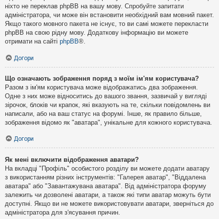
ніхто не переклав phpBB на вашу мову. Спробуйте запитати
адміністратора, чи може він встановити необхідний вам мовний пакет.
Якщо такого мовного пакета не існує, то ви самі можете перекласти
phpBB на свою рідну мову. Додаткову інформацію ви можете
отримати на сайті
phpBB
®.
Догори
Що означають зображення поряд з моїм ім'ям користувача?
Разом з ім'ям користувача може відображатись два зображення.
Одне з них може відноситись до вашого звання, зазвичай у вигляді
зірочок, блоків чи крапок, які вказують на те, скільки повідомлень ви
написали, або на ваш статус на форумі. Інше, як правило більше,
зображення відомо як "аватара", унікальне для кожного користувача.
Догори
Як мені включити відображення аватари?
На вкладці "Профіль" особистого розділу ви можете додати аватару
з використанням різних інструментів: "Галерея аватар", "Віддалена
аватара" або "Завантажувана аватара". Від адміністратора форуму
залежить чи дозволені аватари, а також які типи аватар можуть бути
доступні. Якщо ви не можете використовувати аватари, зверніться до
адміністратора для з'ясування причин.