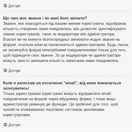
Догори
Що таке моє звання і як мені його змінити?
Звання, яке знаходиться під вашим іменем користувача, відображає
кількість створених вами повідомлень або дозволяє ідентифікувати
певних користувачів, таких як модератори або адміністратори.
Взагалі ви не можете безпосередньо змінювати жодне звання на
форумі, оскільки вони встановлюються адміністратором. Будь ласка,
не засмічуйте форум непотрібними повідомленнями тільки для того,
щоб підвищити своє звання. За це модератори чи адміністратори
можуть просто зменшити кількість написаних вами повідомлень.
Догори
Коли я натискаю на посилання "email", від мене вимагається
залогуватись!
Тільки зареєстровані користувачі можуть відправляти email-
повідомлення на форумі через вбудовану форму, і лише якщо
адміністратор увімкнув цю функцію. Це зроблено для того, щоб
запобігти зловживанню поштовою системою анонімними
користувачами.
Догори