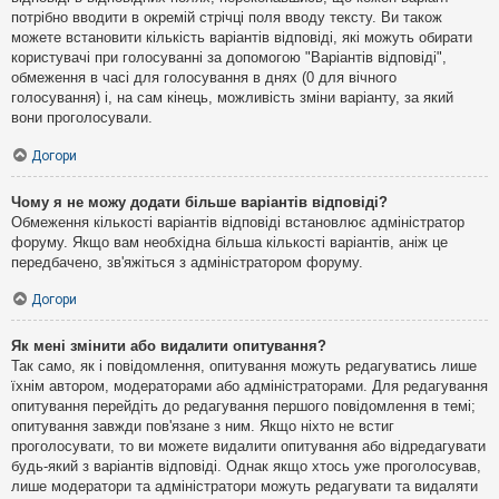
потрібно вводити в окремій стрічці поля вводу тексту. Ви також
можете встановити кількість варіантів відповіді, які можуть обирати
користувачі при голосуванні за допомогою "Варіантів відповіді",
обмеження в часі для голосування в днях (0 для вічного
голосування) і, на сам кінець, можливість зміни варіанту, за який
вони проголосували.
Догори
Чому я не можу додати більше варіантів відповіді?
Обмеження кількості варіантів відповіді встановлює адміністратор
форуму. Якщо вам необхідна більша кількості варіантів, аніж це
передбачено, зв'яжіться з адміністратором форуму.
Догори
Як мені змінити або видалити опитування?
Так само, як і повідомлення, опитування можуть редагуватись лише
їхнім автором, модераторами або адміністраторами. Для редагування
опитування перейдіть до редагування першого повідомлення в темі;
опитування завжди пов'язане з ним. Якщо ніхто не встиг
проголосувати, то ви можете видалити опитування або відредагувати
будь-який з варіантів відповіді. Однак якщо хтось уже проголосував,
лише модератори та адміністратори можуть редагувати та видаляти