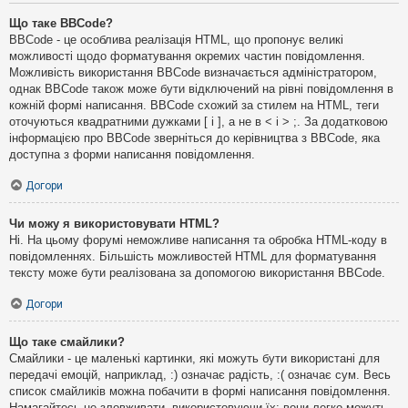
Що таке BBCode?
BBCode - це особлива реалізація HTML, що пропонує великі
можливості щодо форматування окремих частин повідомлення.
Можливість використання BBCode визначається адміністратором,
однак BBCode також може бути відключений на рівні повідомлення в
кожній формі написання. BBCode схожий за стилем на HTML, теги
оточуються квадратними дужками [ і ], а не в < і > ;. За додатковою
інформацією про BBCode зверніться до керівництва з BBCode, яка
доступна з форми написання повідомлення.
Догори
Чи можу я використовувати HTML?
Ні. На цьому форумі неможливе написання та обробка HTML-коду в
повідомленнях. Більшість можливостей HTML для форматування
тексту може бути реалізована за допомогою використання BBCode.
Догори
Що таке смайлики?
Смайлики - це маленькі картинки, які можуть бути використані для
передачі емоцій, наприклад, :) означає радість, :( означає сум. Весь
список смайликів можна побачити в формі написання повідомлення.
Намагайтесь не зловживати, використовуючи їх: вони легко можуть