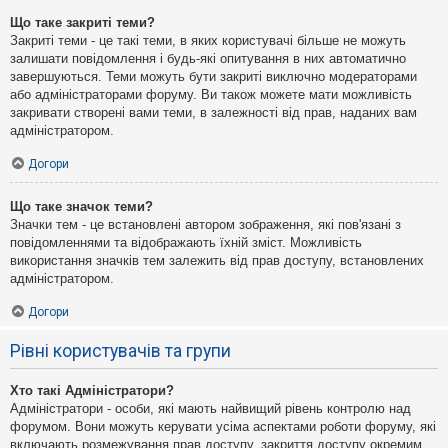
Що таке закриті теми?
Закриті теми - це такі теми, в яких користувачі більше не можуть
залишати повідомлення і будь-які опитування в них автоматично
завершуються. Теми можуть бути закриті виключно модераторами
або адміністраторами форуму. Ви також можете мати можливість
закривати створені вами теми, в залежності від прав, наданих вам
адміністратором.
Догори
Що таке значок теми?
Значки тем - це встановлені автором зображення, які пов'язані з
повідомленнями та відображають їхній зміст. Можливість
використання значків тем залежить від прав доступу, встановлених
адміністратором.
Догори
Рівні користувачів та групи
Хто такі Адміністратори?
Адміністратори - особи, які мають найвищий рівень контролю над
форумом. Вони можуть керувати усіма аспектами роботи форуму, які
включають розмежування прав доступу, закриття доступу окремим