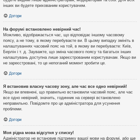
інших ви будете прихованим користувачем.
Догори
На форумі встановлено невірний час!
Можливо, відображається час, що відповідає іншому часовому
поясу, а не тому, в якому перебуваєте ви. В цьому випадку змініть в
налаштуваннях часовий пояс на той, в якому ви перебуваєте: Київ,
Берлін і т. д. Зауважте, що зміна часового поясу та багатьох інших
налаштувань доступна лише зареєстрованим користувачам. Якщо ви
не зареєстровані, то це непоганий момент зробити це.
Догори
Я встановив власну часову зону, але час все одно невірний!
Якщо ви впевнені, що правильно встановили часовий пояс, але час
все одно невірний, значить, годинник на сервері встановлено
неправильно. Повідомте про це адміністратора для усунення
проблеми.
Догори
Моя рідна мова відсутня у списку!
Адміністратор не встановив підтримку вашої мови на форумі, або ще