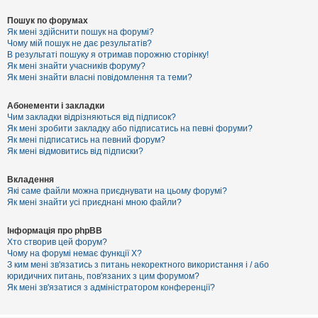
Пошук по форумах
Як мені здійснити пошук на форумі?
Чому мій пошук не дає результатів?
В результаті пошуку я отримав порожню сторінку!
Як мені знайти учасників форуму?
Як мені знайти власні повідомлення та теми?
Абонементи і закладки
Чим закладки відрізняються від підписок?
Як мені зробити закладку або підписатись на певні форуми?
Як мені підписатись на певний форум?
Як мені відмовитись від підписки?
Вкладення
Які саме файли можна приєднувати на цьому форумі?
Як мені знайти усі приєднані мною файли?
Інформація про phpBB
Хто створив цей форум?
Чому на форумі немає функції X?
З ким мені зв'язатись з питань некоректного використання і / або
юридичних питань, пов'язаних з цим форумом?
Як мені зв'язатися з адміністратором конференції?