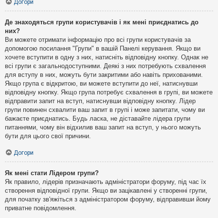
Догори
Де знаходяться групи користувачів і як мені приєднатись до
них?
Ви можете отримати інформацію про всі групи користувачів за
допомогою посилання "Групи" в вашій Панелі керування. Якщо ви
хочете вступити в одну з них, натисніть відповідну кнопку. Однак не
всі групи є загальнодоступними. Деякі з них потребують схвалення
для вступу в них, можуть бути закритими або навіть прихованими.
Якщо група є відкритою, ви можете вступити до неї, натиснувши
відповідну кнопку. Якщо група потребує схвалення в групі, ви можете
відправити запит на вступ, натиснувши відповідну кнопку. Лідер
групи повинен схвалити ваш запит в групі і може запитати, чому ви
бажаєте приєднатись. Будь ласка, не діставайте лідера групи
питаннями, чому він відхилив ваш запит на вступ, у нього можуть
бути для цього свої причини.
Догори
Як мені стати Лідером групи?
Як правило, лідерів призначають адміністратори форуму, під час їх
створення відповідної групи. Якщо ви зацікавлені у створенні групи,
для початку зв'яжіться з адміністратором форуму, відправивши йому
приватне повідомлення.