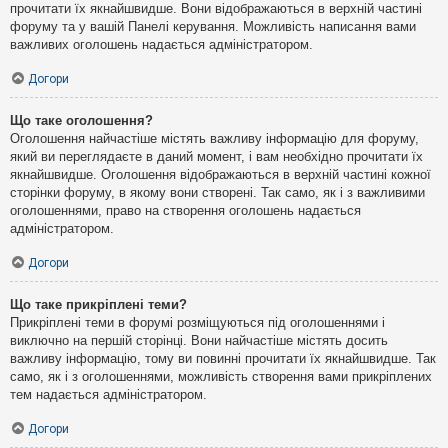
прочитати їх якнайшвидше. Вони відображаються в верхній частині
форуму та у вашій Панелі керування. Можливість написання вами
важливих оголошень надається адміністратором.
Догори
Що таке оголошення?
Оголошення найчастіше містять важливу інформацію для форуму,
який ви переглядаєте в даний момент, і вам необхідно прочитати їх
якнайшвидше. Оголошення відображаються в верхній частині кожної
сторінки форуму, в якому вони створені. Так само, як і з важливими
оголошеннями, право на створення оголошень надається
адміністратором.
Догори
Що таке прикріплені теми?
Прикріплені теми в форумі розміщуються під оголошеннями і
виключно на першій сторінці. Вони найчастіше містять досить
важливу інформацію, тому ви повинні прочитати їх якнайшвидше. Так
само, як і з оголошеннями, можливість створення вами прикріплених
тем надається адміністратором.
Догори