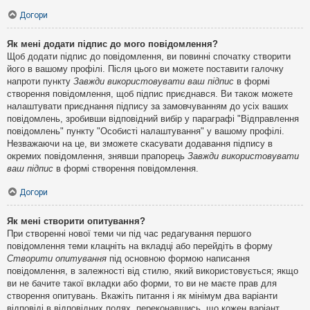
Догори
Як мені додати підпис до мого повідомлення?
Щоб додати підпис до повідомлення, ви повинні спочатку створити
його в вашому профілі. Після цього ви можете поставити галочку
напроти пункту
Завжди використовувати ваш підпис
в формі
створення повідомлення, щоб підпис приєднався. Ви також можете
налаштувати приєднання підпису за замовчуванням до усіх ваших
повідомлень, зробивши відповідний вибір у параграфі "Відправлення
повідомлень" пункту "Особисті налаштування" у вашому профілі.
Незважаючи на це, ви зможете скасувати додавання підпису в
окремих повідомлення, знявши прапорець
Завжди використовувати
ваш підпис
в формі створення повідомлення.
Догори
Як мені створити опитування?
При створенні нової теми чи під час редагування першого
повідомлення теми клацніть на вкладці або перейдіть в форму
Створити опитування
під основною формою написання
повідомлення, в залежності від стилю, який використовується; якщо
ви не бачите такої вкладки або форми, то ви не маєте прав для
створення опитувань. Вкажіть питання і як мінімум два варіанти
відповіді в відповідних полях, переконавшись, що кожен варіант