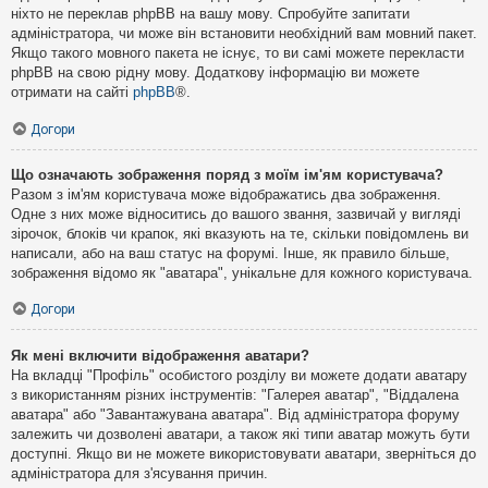
ніхто не переклав phpBB на вашу мову. Спробуйте запитати
адміністратора, чи може він встановити необхідний вам мовний пакет.
Якщо такого мовного пакета не існує, то ви самі можете перекласти
phpBB на свою рідну мову. Додаткову інформацію ви можете
отримати на сайті
phpBB
®.
Догори
Що означають зображення поряд з моїм ім'ям користувача?
Разом з ім'ям користувача може відображатись два зображення.
Одне з них може відноситись до вашого звання, зазвичай у вигляді
зірочок, блоків чи крапок, які вказують на те, скільки повідомлень ви
написали, або на ваш статус на форумі. Інше, як правило більше,
зображення відомо як "аватара", унікальне для кожного користувача.
Догори
Як мені включити відображення аватари?
На вкладці "Профіль" особистого розділу ви можете додати аватару
з використанням різних інструментів: "Галерея аватар", "Віддалена
аватара" або "Завантажувана аватара". Від адміністратора форуму
залежить чи дозволені аватари, а також які типи аватар можуть бути
доступні. Якщо ви не можете використовувати аватари, зверніться до
адміністратора для з'ясування причин.