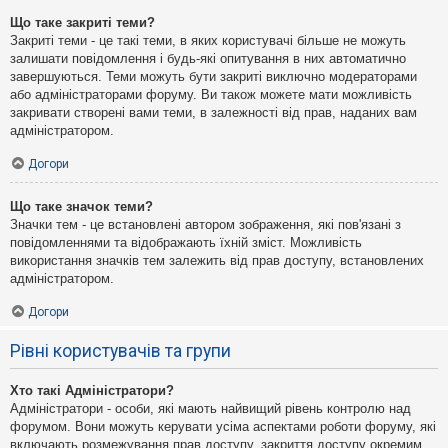
Що таке закриті теми?
Закриті теми - це такі теми, в яких користувачі більше не можуть
залишати повідомлення і будь-які опитування в них автоматично
завершуються. Теми можуть бути закриті виключно модераторами
або адміністраторами форуму. Ви також можете мати можливість
закривати створені вами теми, в залежності від прав, наданих вам
адміністратором.
Догори
Що таке значок теми?
Значки тем - це встановлені автором зображення, які пов'язані з
повідомленнями та відображають їхній зміст. Можливість
використання значків тем залежить від прав доступу, встановлених
адміністратором.
Догори
Рівні користувачів та групи
Хто такі Адміністратори?
Адміністратори - особи, які мають найвищий рівень контролю над
форумом. Вони можуть керувати усіма аспектами роботи форуму, які
включають розмежування прав доступу, закриття доступу окремим