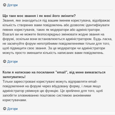
Догори
Що таке моє звання і як мені його змінити?
Звання, яке знаходиться під вашим іменем користувача, відображає
кількість створених вами повідомлень або дозволяє ідентифікувати
певних користувачів, таких як модератори або адміністратори.
Взагалі ви не можете безпосередньо змінювати жодне звання на
форумі, оскільки вони встановлюються адміністратором. Будь ласка,
не засмічуйте форум непотрібними повідомленнями тільки для того,
щоб підвищити своє звання. За це модератори чи адміністратори
можуть просто зменшити кількість написаних вами повідомлень.
Догори
Коли я натискаю на посилання "email", від мене вимагається
залогуватись!
Тільки зареєстровані користувачі можуть відправляти email-
повідомлення на форумі через вбудовану форму, і лише якщо
адміністратор увімкнув цю функцію. Це зроблено для того, щоб
запобігти зловживанню поштовою системою анонімними
користувачами.
Догори