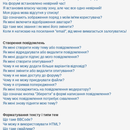
е
На форумі встановлено невірний час!
з
Я встановив власну часову зону, але час все одно невірний!
в
і
Моя рідна мова відсутня у списку!
д
Що означають зображення поряд з моїм ім'ям користувача?
п
Як мені включити відображення аватари?
о
Що таке моє звання і як мені його змінити?
в
Коли я натискаю на посилання "email", від мене вимагається залогуватись!
і
д
е
Створення повідомлень
й
Як мені створити нову тему або повідомлення?
Як мені відредагувати або видалити повідомлення?
Як мені додати підпис до мого повідомлення?
А
Як мені створити опитування?
к
Чому я не можу додати більше варіантів відповіді?
т
Як мені змінити або видалити опитування?
и
Чому я не маю доступу до форуму?
в
Чому я не можу приєднувати файли?
н
Чому я отримав попередження?
і
т
Як мені поскаржитись на повідомлення модератору?
е
Що означає кнопка "Зберегти" в формі написання повідомлення?
м
Чому моє повідомлення потребує схвалення?
и
Як мені знову підняти мою тему?
Форматування тексту і типи тем
П
Що таке BBCode?
о
Чи можу я використовувати HTML?
ш
Що таке смайлики?
у