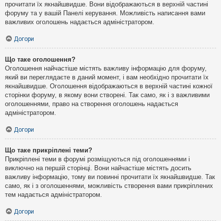
прочитати їх якнайшвидше. Вони відображаються в верхній частині
форуму та у вашій Панелі керування. Можливість написання вами
важливих оголошень надається адміністратором.
Догори
Що таке оголошення?
Оголошення найчастіше містять важливу інформацію для форуму,
який ви переглядаєте в даний момент, і вам необхідно прочитати їх
якнайшвидше. Оголошення відображаються в верхній частині кожної
сторінки форуму, в якому вони створені. Так само, як і з важливими
оголошеннями, право на створення оголошень надається
адміністратором.
Догори
Що таке прикріплені теми?
Прикріплені теми в форумі розміщуються під оголошеннями і
виключно на першій сторінці. Вони найчастіше містять досить
важливу інформацію, тому ви повинні прочитати їх якнайшвидше. Так
само, як і з оголошеннями, можливість створення вами прикріплених
тем надається адміністратором.
Догори