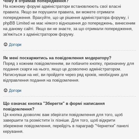
Чому я отримав попередження?
На кожному форумі адміністратори встановлюють свої власні
правила. Якщо ви порушили правила, ви можете отримати
попередження. Врахуйте, що це рішення адміністратора форуму, і
phpBB Limited не має ніякого відношення до попереджень, винесеним
на даному сайті. Якщо ви не знаєте, за що отримали попередження,
зв'яжіться з адміністратором форуму.
Догори
Як мені поскаржитись на повідомлення модератору?
Поряд з кожним повідомленням, ви побачите кнопку, призначену для
подання скарги на нього, якщо це дозволено адміністратором.
Натиснувши на неї, ви пройдете через ряд кроків, необхідних для
відправлення подання на повідомлення.
Догори
Що означає кнопка "Зберегти" в формі написання
повідомлення?
Ця кнопка дозволяє вам зберігати повідомлення для того, щоб
завершити та розмістити їх пізніше. Для того, щоб відкрити
збережене повідомлення, перейдіть в параграф "Чернетки" панелі
керування.