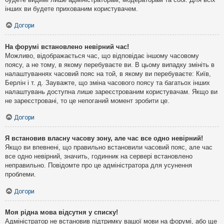
інших ви будете прихованим користувачем.
Догори
На форумі встановлено невірний час!
Можливо, відображається час, що відповідає іншому часовому
поясу, а не тому, в якому перебуваєте ви. В цьому випадку змініть в
налаштуваннях часовий пояс на той, в якому ви перебуваєте: Київ,
Берлін і т. д. Зауважте, що зміна часового поясу та багатьох інших
налаштувань доступна лише зареєстрованим користувачам. Якщо ви
не зареєстровані, то це непоганий момент зробити це.
Догори
Я встановив власну часову зону, але час все одно невірний!
Якщо ви впевнені, що правильно встановили часовий пояс, але час
все одно невірний, значить, годинник на сервері встановлено
неправильно. Повідомте про це адміністратора для усунення
проблеми.
Догори
Моя рідна мова відсутня у списку!
Адміністратор не встановив підтримку вашої мови на форумі, або ще