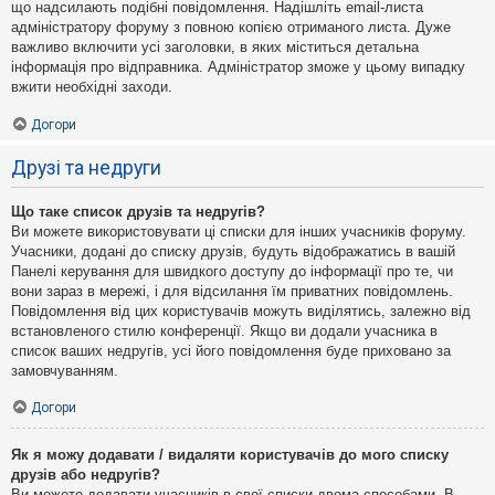
що надсилають подібні повідомлення. Надішліть email-листа
адміністратору форуму з повною копією отриманого листа. Дуже
важливо включити усі заголовки, в яких міститься детальна
інформація про відправника. Адміністратор зможе у цьому випадку
вжити необхідні заходи.
Догори
Друзі та недруги
Що таке список друзів та недругів?
Ви можете використовувати ці списки для інших учасників форуму.
Учасники, додані до списку друзів, будуть відображатись в вашій
Панелі керування для швидкого доступу до інформації про те, чи
вони зараз в мережі, і для відсилання їм приватних повідомлень.
Повідомлення від цих користувачів можуть виділятись, залежно від
встановленого стилю конференції. Якщо ви додали учасника в
список ваших недругів, усі його повідомлення буде приховано за
замовчуванням.
Догори
Як я можу додавати / видаляти користувачів до мого списку
друзів або недругів?
Ви можете додавати учасників в свої списки двома способами. В