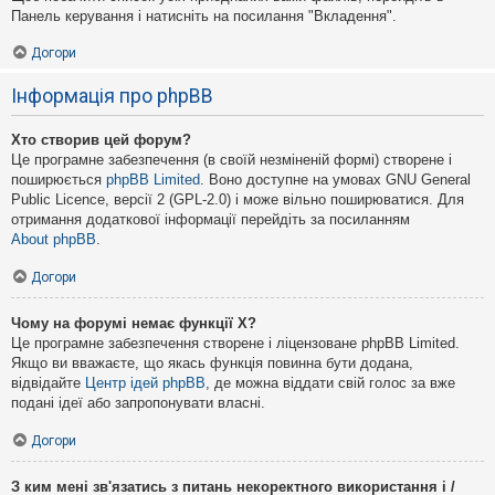
Панель керування і натисніть на посилання "Вкладення".
Догори
Інформація про phpBB
Хто створив цей форум?
Це програмне забезпечення (в своїй незміненій формі) створене і
поширюється
phpBB Limited
. Воно доступне на умовах GNU General
Public Licence, версії 2 (GPL-2.0) і може вільно поширюватися. Для
отримання додаткової інформації перейдіть за посиланням
About phpBB
.
Догори
Чому на форумі немає функції X?
Це програмне забезпечення створене і ліцензоване phpBB Limited.
Якщо ви вважаєте, що якась функція повинна бути додана,
відвідайте
Центр ідей phpBB
, де можна віддати свій голос за вже
подані ідеї або запропонувати власні.
Догори
З ким мені зв'язатись з питань некоректного використання і /