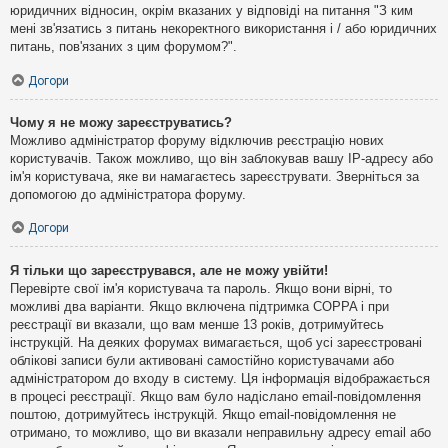
юридичних відносин, окрім вказаних у відповіді на питання "З ким
мені зв'язатись з питань некоректного використання і / або юридичних
питань, пов'язаних з цим форумом?".
Догори
Чому я не можу зареєструватись?
Можливо адміністратор форуму відключив реєстрацію нових
користувачів. Також можливо, що він заблокував вашу IP-адресу або
ім'я користувача, яке ви намагаєтесь зареєструвати. Зверніться за
допомогою до адміністратора форуму.
Догори
Я тільки що зареєструвався, але не можу увійти!
Перевірте свої ім'я користувача та пароль. Якщо вони вірні, то
можливі два варіанти. Якщо включена підтримка COPPA і при
реєстрації ви вказали, що вам менше 13 років, дотримуйтесь
інструкцій. На деяких форумах вимагається, щоб усі зареєстровані
облікові записи були активовані самостійно користувачами або
адміністратором до входу в систему. Ця інформація відображається
в процесі реєстрації. Якщо вам було надіслано email-повідомлення
поштою, дотримуйтесь інструкцій. Якщо email-повідомлення не
отримано, то можливо, що ви вказали неправильну адресу email або