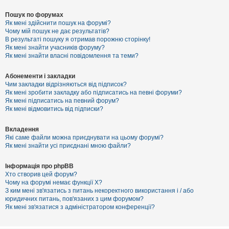
Пошук по форумах
Як мені здійснити пошук на форумі?
Чому мій пошук не дає результатів?
В результаті пошуку я отримав порожню сторінку!
Як мені знайти учасників форуму?
Як мені знайти власні повідомлення та теми?
Абонементи і закладки
Чим закладки відрізняються від підписок?
Як мені зробити закладку або підписатись на певні форуми?
Як мені підписатись на певний форум?
Як мені відмовитись від підписки?
Вкладення
Які саме файли можна приєднувати на цьому форумі?
Як мені знайти усі приєднані мною файли?
Інформація про phpBB
Хто створив цей форум?
Чому на форумі немає функції X?
З ким мені зв'язатись з питань некоректного використання і / або
юридичних питань, пов'язаних з цим форумом?
Як мені зв'язатися з адміністратором конференції?