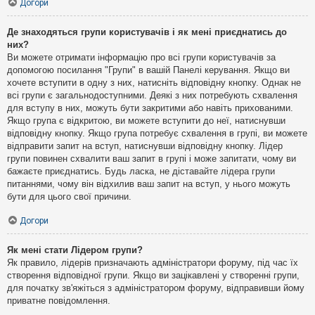
Догори
Де знаходяться групи користувачів і як мені приєднатись до
них?
Ви можете отримати інформацію про всі групи користувачів за
допомогою посилання "Групи" в вашій Панелі керування. Якщо ви
хочете вступити в одну з них, натисніть відповідну кнопку. Однак не
всі групи є загальнодоступними. Деякі з них потребують схвалення
для вступу в них, можуть бути закритими або навіть прихованими.
Якщо група є відкритою, ви можете вступити до неї, натиснувши
відповідну кнопку. Якщо група потребує схвалення в групі, ви можете
відправити запит на вступ, натиснувши відповідну кнопку. Лідер
групи повинен схвалити ваш запит в групі і може запитати, чому ви
бажаєте приєднатись. Будь ласка, не діставайте лідера групи
питаннями, чому він відхилив ваш запит на вступ, у нього можуть
бути для цього свої причини.
Догори
Як мені стати Лідером групи?
Як правило, лідерів призначають адміністратори форуму, під час їх
створення відповідної групи. Якщо ви зацікавлені у створенні групи,
для початку зв'яжіться з адміністратором форуму, відправивши йому
приватне повідомлення.