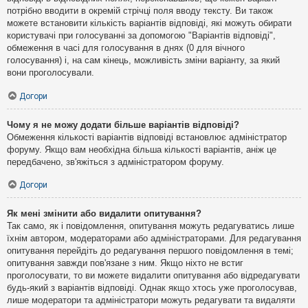
потрібно вводити в окремій стрічці поля вводу тексту. Ви також
можете встановити кількість варіантів відповіді, які можуть обирати
користувачі при голосуванні за допомогою "Варіантів відповіді",
обмеження в часі для голосування в днях (0 для вічного
голосування) і, на сам кінець, можливість зміни варіанту, за який
вони проголосували.
Догори
Чому я не можу додати більше варіантів відповіді?
Обмеження кількості варіантів відповіді встановлює адміністратор
форуму. Якщо вам необхідна більша кількості варіантів, аніж це
передбачено, зв'яжіться з адміністратором форуму.
Догори
Як мені змінити або видалити опитування?
Так само, як і повідомлення, опитування можуть редагуватись лише
їхнім автором, модераторами або адміністраторами. Для редагування
опитування перейдіть до редагування першого повідомлення в темі;
опитування завжди пов'язане з ним. Якщо ніхто не встиг
проголосувати, то ви можете видалити опитування або відредагувати
будь-який з варіантів відповіді. Однак якщо хтось уже проголосував,
лише модератори та адміністратори можуть редагувати та видаляти