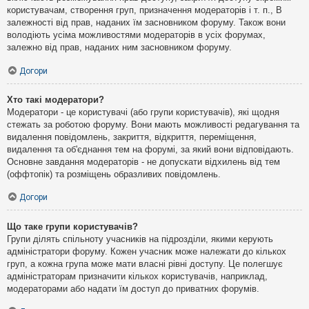
користувачам, створення груп, призначення модераторів і т. п., В
залежності від прав, наданих їм засновником форуму. Також вони
володіють усіма можливостями модераторів в усіх форумах,
залежно від прав, наданих ним засновником форуму.
Догори
Хто такі модератори?
Модератори - це користувачі (або групи користувачів), які щодня
стежать за роботою форуму. Вони мають можливості редагування та
видалення повідомлень, закриття, відкриття, переміщення,
видалення та об'єднання тем на форумі, за який вони відповідають.
Основне завдання модераторів - не допускати відхилень від тем
(оффтопік) та розміщень образливих повідомлень.
Догори
Що таке групи користувачів?
Групи ділять спільноту учасників на підрозділи, якими керують
адміністратори форуму. Кожен учасник може належати до кількох
груп, а кожна група може мати власні рівні доступу. Це полегшує
адміністраторам призначити кількох користувачів, наприклад,
модераторами або надати їм доступ до приватних форумів.