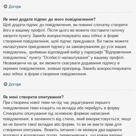
Догори
Як мені додати підпис до мого повідомлення?
Щоб додати підпис до повідомлення, ви повинні спочатку створити
його в вашому профілі. Після цього ви можете поставити галочку
напроти пункту
Завжди використовувати ваш підпис
в формі
створення повідомлення, щоб підпис приєднався. Ви також можете
налаштувати приєднання підпису за замовчуванням до усіх ваших
повідомлень, зробивши відповідний вибір у параграфі "Відправлення
повідомлень" пункту "Особисті налаштування" у вашому профілі.
Незважаючи на це, ви зможете скасувати додавання підпису в
окремих повідомлення, знявши прапорець
Завжди використовувати
ваш підпис
в формі створення повідомлення.
Догори
Як мені створити опитування?
При створенні нової теми чи під час редагування першого
повідомлення теми клацніть на вкладці або перейдіть в форму
Створити опитування
під основною формою написання
повідомлення, в залежності від стилю, який використовується; якщо
ви не бачите такої вкладки або форми, то ви не маєте прав для
створення опитувань. Вкажіть питання і як мінімум два варіанти
відповіді в відповідних полях, переконавшись, що кожен варіант