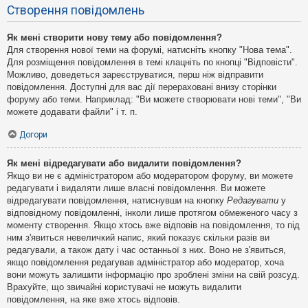
Створення повідомлень
Як мені створити нову тему або повідомлення?
Для створення нової теми на форумі, натисніть кнопку "Нова тема".
Для розміщення повідомлення в темі клацніть по кнопці "Відповісти".
Можливо, доведеться зареєструватися, перш ніж відправити
повідомлення. Доступні для вас дії перераховані внизу сторінки
форуму або теми. Наприклад: "Ви можете створювати нові теми", "Ви
можете додавати файли" і т. п.
Догори
Як мені відредагувати або видалити повідомлення?
Якщо ви не є адміністратором або модератором форуму, ви можете
редагувати і видаляти лише власні повідомлення. Ви можете
відредагувати повідомлення, натиснувши на кнопку
Редагувати
у
відповідному повідомленні, інколи лише протягом обмеженого часу з
моменту створення. Якщо хтось вже відповів на повідомлення, то під
ним з'явиться невеличкий напис, який показує скільки разів ви
редагували, а також дату і час останньої з них. Воно не з'явиться,
якщо повідомлення редагував адміністратор або модератор, хоча
вони можуть залишити інформацію про зроблені зміни на свій розсуд.
Врахуйте, що звичайні користувачі не можуть видалити
повідомлення, на яке вже хтось відповів.