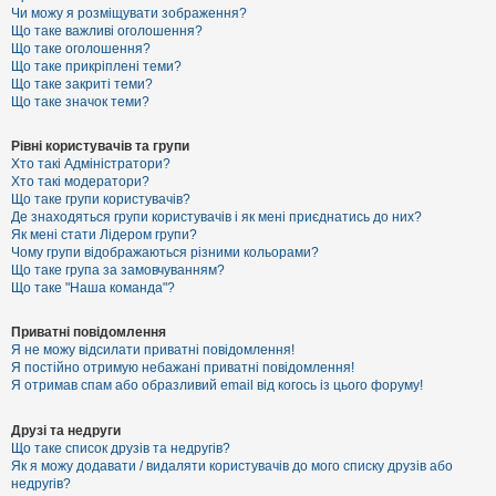
к
Чи можу я розміщувати зображення?
Що таке важливі оголошення?
Що таке оголошення?
Що таке прикріплені теми?
Д
Що таке закриті теми?
о
Що таке значок теми?
п
о
м
Рівні користувачів та групи
о
Хто такі Адміністратори?
г
Хто такі модератори?
а
Що таке групи користувачів?
Де знаходяться групи користувачів і як мені приєднатись до них?
Як мені стати Лідером групи?
Чому групи відображаються різними кольорами?
Що таке група за замовчуванням?
Що таке "Наша команда"?
Приватні повідомлення
Я не можу відсилати приватні повідомлення!
Я постійно отримую небажані приватні повідомлення!
Я отримав спам або образливий email від когось із цього форуму!
Друзі та недруги
Що таке список друзів та недругів?
Як я можу додавати / видаляти користувачів до мого списку друзів або
недругів?