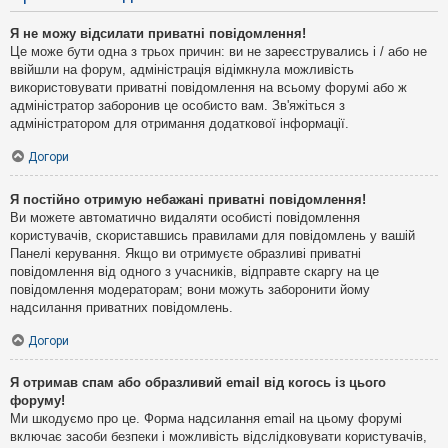
Я не можу відсилати приватні повідомлення!
Це може бути одна з трьох причин: ви не зареєструвались і / або не
ввійшли на форум, адміністрація відімкнула можливість
використовувати приватні повідомлення на всьому форумі або ж
адміністратор заборонив це особисто вам. Зв'яжіться з
адміністратором для отримання додаткової інформації.
Догори
Я постійно отримую небажані приватні повідомлення!
Ви можете автоматично видаляти особисті повідомлення
користувачів, скориставшись правилами для повідомлень у вашій
Панелі керування. Якщо ви отримуєте образливі приватні
повідомлення від одного з учасників, відправте скаргу на це
повідомлення модераторам; вони можуть заборонити йому
надсилання приватних повідомлень.
Догори
Я отримав спам або образливий email від когось із цього
форуму!
Ми шкодуємо про це. Форма надсилання email на цьому форумі
включає засоби безпеки і можливість відслідковувати користувачів,