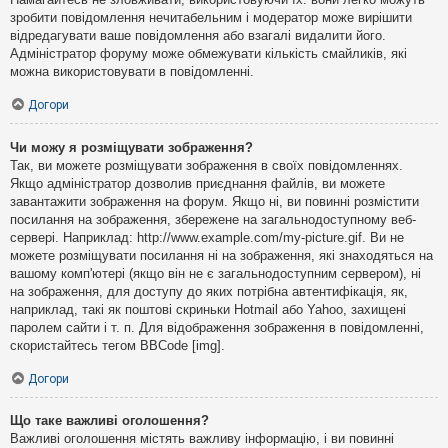
зробити повідомлення нечитабельним і модератор може вирішити
відредагувати ваше повідомлення або взагалі видалити його.
Адміністратор форуму може обмежувати кількість смайликів, які
можна використовувати в повідомленні.
Догори
Чи можу я розміщувати зображення?
Так, ви можете розміщувати зображення в своїх повідомленнях.
Якщо адміністратор дозволив приєднання файлів, ви можете
завантажити зображення на форум. Якщо ні, ви повинні розмістити
посилання на зображення, збережене на загальнодоступному веб-
сервері. Наприклад: http://www.example.com/my-picture.gif. Ви не
можете розміщувати посилання ні на зображення, які знаходяться на
вашому комп'ютері (якщо він не є загальнодоступним сервером), ні
на зображення, для доступу до яких потрібна автентифікація, як,
наприклад, такі як поштові скриньки Hotmail або Yahoo, захищені
паролем сайти і т. п. Для відображення зображення в повідомленні,
скористайтесь тегом BBCode [img].
Догори
Що таке важливі оголошення?
Важливі оголошення містять важливу інформацію, і ви повинні