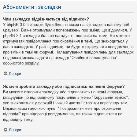
Абонементи і закладки
Чим закладки відрізняються від підписок?
У phpBB 3.0 закладки були більше схожі на закладки в вашому веб-
браузері. Ви не отримували попереджень про зміни, що відбулися. У
phpBB 3.1 закладки більше нагадують підписки на теми. Ви можете
отримувати повідомлення про оновлення в темі, що знаходиться у
вас в закладках. У разі підписки, ви будете отримувати повідомлення
про зміни в темі чи форумі. Налаштування повідомлень для закладок
і підписок можна задати на вкладці "Особисті налаштування"
особистого розділу.
Догори
Як мені зробити закладку або підписатись на певні форуми?
Ви можете створити закладку або підписатись на певні форуми,
клацнувши по відповідному посиланню в меню "Керування темою",
яке знаходиться у верхній і нижній частині сторінки перегляду тем.
Відзначивши галочкою пункт "Повідомляти мені про отримання
відповіді" при відправці повідомлення, ви також підпишетеся на
відповідну тему.
Догори