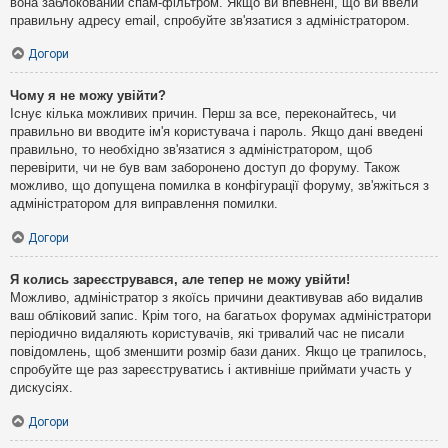
вона заблокований спам-фільтром. Якщо ви впевнені, що ви ввели
правильну адресу email, спробуйте зв'язатися з адміністратором.
Догори
Чому я не можу увійти?
Існує кілька можливих причин. Перш за все, переконайтесь, чи
правильно ви вводите ім'я користувача і пароль. Якщо дані введені
правильно, то необхідно зв'язатися з адміністратором, щоб
перевірити, чи не був вам заборонено доступ до форуму. Також
можливо, що допущена помилка в конфігурації форуму, зв'яжіться з
адміністратором для виправлення помилки.
Догори
Я колись зареєструвався, але тепер не можу увійти!
Можливо, адміністратор з якоїсь причини деактивував або видалив
ваш обліковий запис. Крім того, на багатьох форумах адміністратори
періодично видаляють користувачів, які тривалий час не писали
повідомлень, щоб зменшити розмір бази даних. Якщо це трапилось,
спробуйте ще раз зареєструватись і активніше приймати участь у
дискусіях.
Догори