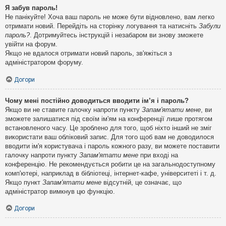
Я забув пароль!
Не панікуйте! Хоча ваш пароль не може бути відновлено, вам легко
отримати новий. Перейдіть на сторінку логування та натисніть
Забули
пароль?
. Дотримуйтесь інструкцій і незабаром ви знову зможете
увійти на форум.
Якщо не вдалося отримати новий пароль, зв'яжіться з
адміністратором форуму.
Догори
Чому мені постійно доводиться вводити ім’я і пароль?
Якщо ви не ставите галочку напроти пункту
Запам'ятати мене
, ви
зможете залишатися під своїм ім'ям на конференції лише протягом
встановленого часу. Це зроблено для того, щоб ніхто інший не зміг
використати ваш обліковий запис. Для того щоб вам не доводилося
вводити ім'я користувача і пароль кожного разу, ви можете поставити
галочку напроти пункту
Запам'ятати мене
при вході на
конференцію. Не рекомендується робити це на загальнодоступному
комп'ютері, наприклад в бібліотеці, інтернет-кафе, університеті і т. д.
Якщо пункт
Запам'ятати мене
відсутній, це означає, що
адміністратор вимкнув цю функцію.
Догори