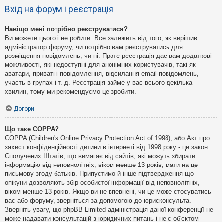
Вхід на форум і реєстрація
Навіщо мені потрібно реєструватися?
Ви можете цього і не робити. Все залежить від того, як вирішив
адміністратор форуму, чи потрібно вам реєструватись для
розміщення повідомлень, чи ні. Проте реєстрація дає вам додаткові
можливості, які недоступні для анонімних користувачів, такі як
аватари, приватні повідомлення, відсилання email-повідомлень,
участь в групах і т. д. Реєстрація займе у вас всього декілька
хвилин, тому ми рекомендуємо це зробити.
Догори
Що таке COPPA?
COPPA (Children's Online Privacy Protection Act of 1998), або Акт про
захист конфіденційності дитини в інтернеті від 1998 року - це закон
Сполучених Штатів, що вимагає від сайтів, які можуть збирати
інформацію від неповнолітніх, віком менше 13 років, мати на це
письмову згоду батьків. Припустимо й інше підтвердження що
опікуни дозволяють збір особистої інформації від неповнолітніх,
віком менше 13 років. Якщо ви не впевнені, чи це може стосуватись
вас або форуму, зверніться за допомогою до юрисконсульта.
Зверніть увагу, що phpBB Limited адміністрація даної конференції не
може надавати консультацій з юридичних питань і не є об'єктом