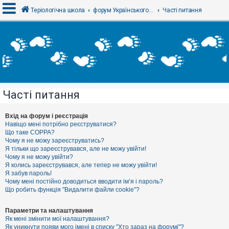
Теріологічна школа
форум Українського теріологічного товариства
Часті питання
В
х
і
д
Часті питання
Р
е
є
Вхід на форум і реєстрація
с
Навіщо мені потрібно реєструватися?
т
Що таке COPPA?
р
Чому я не можу зареєструватись?
а
Я тільки що зареєструвався, але не можу увійти!
ц
Чому я не можу увійти?
і
я
Я колись зареєструвався, але тепер не можу увійти!
Я забув пароль!
Чому мені постійно доводиться вводити ім’я і пароль?
Що робить функція "Видалити файли cookie"?
Т
е
м
Параметри та налаштування
и
Як мені змінити мої налаштування?
б
Як уникнути появи мого імені в списку "Хто зараз на форумі"?