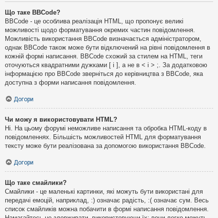
Що таке BBCode?
BBCode - це особлива реалізація HTML, що пропонує великі
можливості щодо форматування окремих частин повідомлення.
Можливість використання BBCode визначається адміністратором,
однак BBCode також може бути відключений на рівні повідомлення в
кожній формі написання. BBCode схожий за стилем на HTML, теги
оточуються квадратними дужками [ і ], а не в < і > ;. За додатковою
інформацією про BBCode зверніться до керівництва з BBCode, яка
доступна з форми написання повідомлення.
Догори
Чи можу я використовувати HTML?
Ні. На цьому форумі неможливе написання та обробка HTML-коду в
повідомленнях. Більшість можливостей HTML для форматування
тексту може бути реалізована за допомогою використання BBCode.
Догори
Що таке смайлики?
Смайлики - це маленькі картинки, які можуть бути використані для
передачі емоцій, наприклад, :) означає радість, :( означає сум. Весь
список смайликів можна побачити в формі написання повідомлення.
Намагайтесь не зловживати, використовуючи їх: вони легко можуть