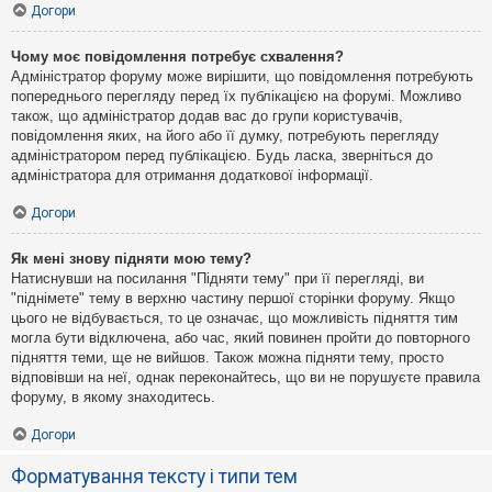
Догори
Чому моє повідомлення потребує схвалення?
Адміністратор форуму може вирішити, що повідомлення потребують
попереднього перегляду перед їх публікацією на форумі. Можливо
також, що адміністратор додав вас до групи користувачів,
повідомлення яких, на його або її думку, потребують перегляду
адміністратором перед публікацією. Будь ласка, зверніться до
адміністратора для отримання додаткової інформації.
Догори
Як мені знову підняти мою тему?
Натиснувши на посилання "Підняти тему" при її перегляді, ви
"піднімете" тему в верхню частину першої сторінки форуму. Якщо
цього не відбувається, то це означає, що можливість підняття тим
могла бути відключена, або час, який повинен пройти до повторного
підняття теми, ще не вийшов. Також можна підняти тему, просто
відповівши на неї, однак переконайтесь, що ви не порушуєте правила
форуму, в якому знаходитесь.
Догори
Форматування тексту і типи тем