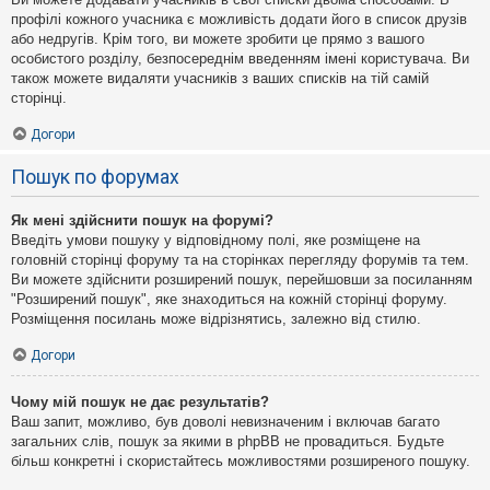
профілі кожного учасника є можливість додати його в список друзів
або недругів. Крім того, ви можете зробити це прямо з вашого
особистого розділу, безпосереднім введенням імені користувача. Ви
також можете видаляти учасників з ваших списків на тій самій
сторінці.
Догори
Пошук по форумах
Як мені здійснити пошук на форумі?
Введіть умови пошуку у відповідному полі, яке розміщене на
головній сторінці форуму та на сторінках перегляду форумів та тем.
Ви можете здійснити розширений пошук, перейшовши за посиланням
"Розширений пошук", яке знаходиться на кожній сторінці форуму.
Розміщення посилань може відрізнятись, залежно від стилю.
Догори
Чому мій пошук не дає результатів?
Ваш запит, можливо, був доволі невизначеним і включав багато
загальних слів, пошук за якими в phpBB не провадиться. Будьте
більш конкретні і скористайтесь можливостями розширеного пошуку.