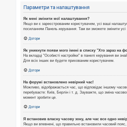
Параметри та налаштування
Як мені змінити мої налаштування?
Якщо ви є зареєстрованим користувачем, усі ваші налаштуван
посиланням
Панель керування
. Там ви зможете змінити ус
Догори
Як уникнути появи мого імені в списку "Хто зараз на ф
На вкладці "Особисті настройки" в панелі керування ви зн
Для всіх інших ви будете прихованим користувачем.
Догори
На форумі встановлено невірний час!
Можливо, відображається час, що відповідає іншому часово
перебуваєте: Київ, Берлін і т. д. Зауважте, що зміна часо
момент зробити це.
Догори
Я встановив власну часову зону, але час все одно неві
Якщо ви впевнені, що правильно встановили часовий пояс, 