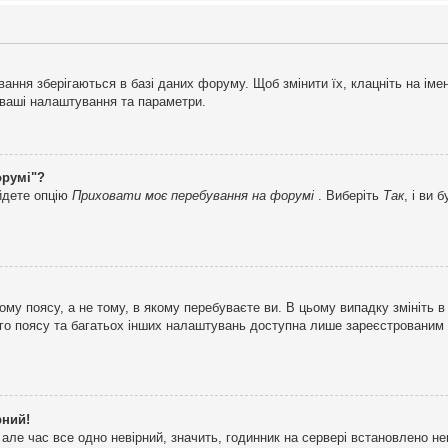
ня зберігаються в базі даних форуму. Щоб змінити їх, клацніть на імені 
і ваші налаштування та параметри.
орумі"?
айдете опцію
Приховати моє перебування на форумі
. Виберіть
Так
, і ви
му поясу, а не тому, в якому перебуваєте ви. В цьому випадку змініть в
вого поясу та багатьох інших налаштувань доступна лише зареєстрованим
рний!
але час все одно невірний, значить, годинник на сервері встановлено н