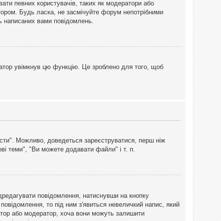
вати певних користувачів, таких як модератори або
тором. Будь ласка, не засмічуйте форум непотрібними
ть написаних вами повідомлень.
атор увімкнув цю функцію. Це зроблено для того, щоб
вісти". Можливо, доведеться зареєструватися, перш ніж
і теми", "Ви можете додавати файли" і т. п.
дредагувати повідомлення, натиснувши на кнопку
повідомлення, то під ним з'явиться невеличкий напис, який
тратор або модератор, хоча вони можуть залишити