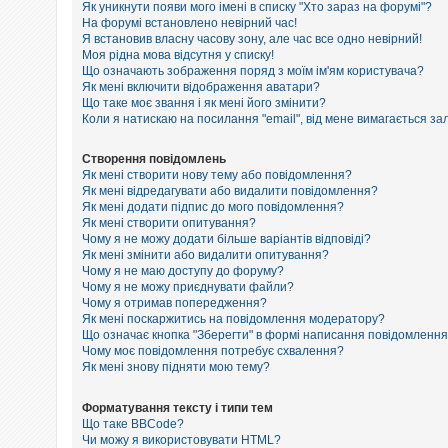
е
Як уникнути появи мого імені в списку "Хто зараз на форумі"?
з
На форумі встановлено невірний час!
в
Я встановив власну часову зону, але час все одно невірний!
і
Моя рідна мова відсутня у списку!
д
п
Що означають зображення поряд з моїм ім'ям користувача?
о
Як мені включити відображення аватари?
в
Що таке моє звання і як мені його змінити?
і
Коли я натискаю на посилання "email", від мене вимагається за
д
е
й
Створення повідомлень
Як мені створити нову тему або повідомлення?
Як мені відредагувати або видалити повідомлення?
Як мені додати підпис до мого повідомлення?
А
к
Як мені створити опитування?
т
Чому я не можу додати більше варіантів відповіді?
и
Як мені змінити або видалити опитування?
в
Чому я не маю доступу до форуму?
н
Чому я не можу приєднувати файли?
і
Чому я отримав попередження?
т
Як мені поскаржитись на повідомлення модератору?
е
м
Що означає кнопка "Зберегти" в формі написання повідомленн
и
Чому моє повідомлення потребує схвалення?
Як мені знову підняти мою тему?
П
Форматування тексту і типи тем
о
Що таке BBCode?
ш
Чи можу я використовувати HTML?
у