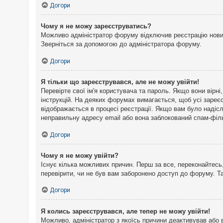
Догори
Чому я не можу зареєструватись?
Можливо адміністратор форуму відключив реєстрацію нових 
Зверніться за допомогою до адміністратора форуму.
Догори
Я тільки що зареєструвався, але не можу увійти!
Перевірте свої ім'я користувача та пароль. Якщо вони вірн
інструкцій. На деяких форумах вимагається, щоб усі зареє
відображається в процесі реєстрації. Якщо вам було надіс
неправильну адресу email або вона заблокований спам-філь
Догори
Чому я не можу увійти?
Існує кілька можливих причин. Перш за все, переконайтесь,
перевірити, чи не був вам заборонено доступ до форуму. 
Догори
Я колись зареєструвався, але тепер не можу увійти!
Можливо, адміністратор з якоїсь причини деактивував або 