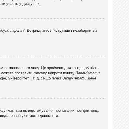
ти участь у дискусіях.
абули пароль?
. Дотримуйтесь інструкцій і незабаром ви
ом встановленого часу. Це зроблено для того, щоб ніхто
ви можете поставити галочку напроти пункту
Запам'ятати
фе, університеті і т. д. Якщо пункт
Запам'ятати мене
функції, такі як відстежування прочитаних повідомлень,
 видалення куків може допомогти.