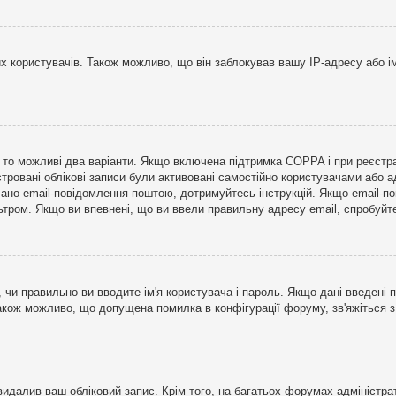
користувачів. Також можливо, що він заблокував вашу IP-адресу або ім
і, то можливі два варіанти. Якщо включена підтримка COPPA і при реєстр
стровані облікові записи були активовані самостійно користувачами або 
лано email-повідомлення поштою, дотримуйтесь інструкцій. Якщо email-п
тром. Якщо ви впевнені, що ви ввели правильну адресу email, спробуйте 
 чи правильно ви вводите ім'я користувача і пароль. Якщо дані введені п
Також можливо, що допущена помилка в конфігурації форуму, зв'яжіться 
видалив ваш обліковий запис. Крім того, на багатьох форумах адміністра