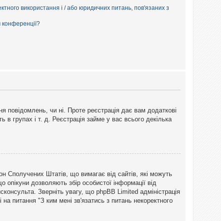
ектного використання і / або юридичних питань, пов'язаних з
м конференції?
ня повідомлень, чи ні. Проте реєстрація дає вам додаткові
ь в групах і т. д. Реєстрація займе у вас всього декілька
закон Сполучених Штатів, що вимагає від сайтів, які можуть
о опікуни дозволяють збір особистої інформації від
сконсульта. Зверніть увагу, що phpBB Limited адміністрація
 на питання "З ким мені зв'язатись з питань некоректного