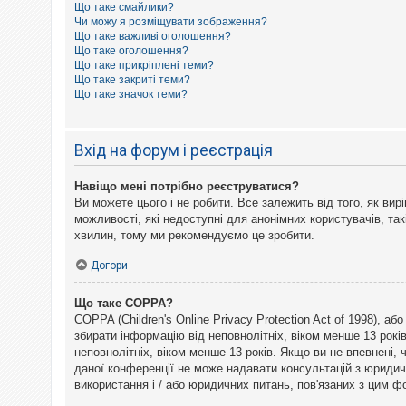
Що таке смайлики?
к
Чи можу я розміщувати зображення?
Що таке важливі оголошення?
Що таке оголошення?
Д
Що таке прикріплені теми?
о
Що таке закриті теми?
п
Що таке значок теми?
о
м
о
г
Вхід на форум і реєстрація
а
Навіщо мені потрібно реєструватися?
Ви можете цього і не робити. Все залежить від того, як ви
можливості, які недоступні для анонімних користувачів, так
хвилин, тому ми рекомендуємо це зробити.
Догори
Що таке COPPA?
COPPA (Children's Online Privacy Protection Act of 1998), а
збирати інформацію від неповнолітніх, віком менше 13 рокі
неповнолітніх, віком менше 13 років. Якщо ви не впевнені,
даної конференції не може надавати консультацій з юридични
використання і / або юридичних питань, пов'язаних з цим 