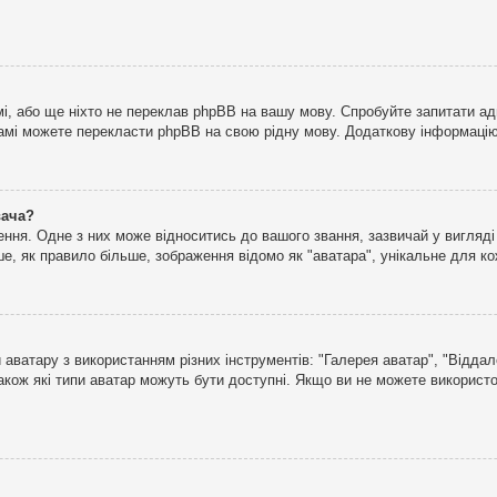
і, або ще ніхто не переклав phpBB на вашу мову. Спробуйте запитати ад
 самі можете перекласти phpBB на свою рідну мову. Додаткову інформаці
вача?
ня. Одне з них може відноситись до вашого звання, зазвичай у вигляді зі
е, як правило більше, зображення відомо як "аватара", унікальне для к
аватару з використанням різних інструментів: "Галерея аватар", "Відда
акож які типи аватар можуть бути доступні. Якщо ви не можете використо