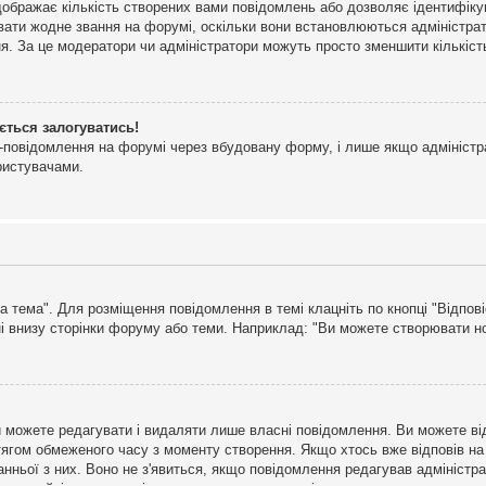
дображає кількість створених вами повідомлень або дозволяє ідентифіку
ювати жодне звання на форумі, оскільки вони встановлюються адміністра
я. За це модератори чи адміністратори можуть просто зменшити кількіс
ється залогуватись!
l-повідомлення на форумі через вбудовану форму, і лише якщо адміністр
ристувачами.
а тема". Для розміщення повідомлення в темі клацніть по кнопці "Відпо
і внизу сторінки форуму або теми. Наприклад: "Ви можете створювати нов
 можете редагувати і видаляти лише власні повідомлення. Ви можете ві
ягом обмеженого часу з моменту створення. Якщо хтось вже відповів на 
станньої з них. Воно не з'явиться, якщо повідомлення редагував адмініс