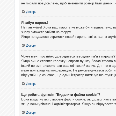
не писали повідомлень, щоб зменшити розмір бази даних. Я
Догори
Я забув пароль!
Не панікуйте! Хоча ваш пароль не може бути відновлено, в
знову зможете увійти на форум.
Якщо не вдалося отримати новий пароль, зв'яжіться з адмі
Догори
Чому мені постійно доводиться вводити ім’я і пароль?
Якщо ви не ставите галочку напроти пункту
Запам'ятати 
інший не зміг використати ваш обліковий запис. Для того щ
мене
при вході на конференцію. Не рекомендується робити це
відсутній, це означає, що адміністратор вимкнув цю функці
Догори
Що робить функція "Видалити файли cookie"?
Вона видаляє всі створені файли cookie, які дозволяють ва
якщо вони увімкнені адміністратором. Якщо ви відчуваєте 
Догори