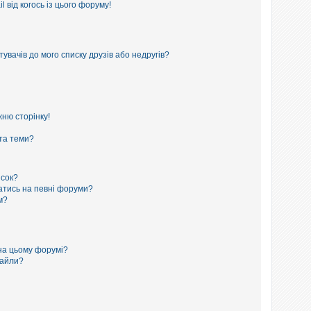
 від когось із цього форуму!
увачів до мого списку друзів або недругів?
ню сторінку!
 та теми?
исок?
сатись на певні форуми?
м?
на цьому форумі?
файли?