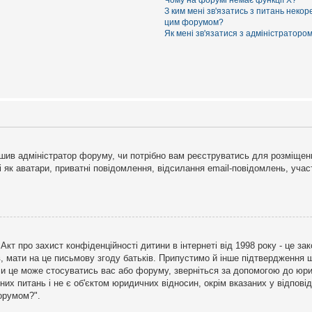
Чому на форумі немає функції X?
З ким мені зв'язатись з питань некор
цим форумом?
Як мені зв'язатися з адміністраторо
рішив адміністратор форуму, чи потрібно вам реєструватись для розміщен
і як аватари, приватні повідомлення, відсилання email-повідомлень, участ
бо Акт про захист конфіденційності дитини в інтернеті від 1998 року - це 
в, мати на це письмову згоду батьків. Припустимо й інше підтвердження щ
 чи це може стосуватись вас або форуму, зверніться за допомогою до юри
х питань і не є об'єктом юридичних відносин, окрім вказаних у відповіді
форумом?".