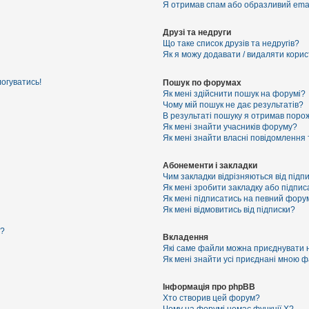
Я отримав спам або образливий email
Друзі та недруги
Що таке список друзів та недругів?
Як я можу додавати / видаляти корист
логуватись!
Пошук по форумах
Як мені здійснити пошук на форумі?
Чому мій пошук не дає результатів?
В результаті пошуку я отримав порож
Як мені знайти учасників форуму?
Як мені знайти власні повідомлення
Абонементи і закладки
Чим закладки відрізняються від підп
Як мені зробити закладку або підпи
Як мені підписатись на певний фору
Як мені відмовитись від підписки?
я?
Вкладення
Які саме файли можна приєднувати 
Як мені знайти усі приєднані мною 
Інформація про phpBB
Хто створив цей форум?