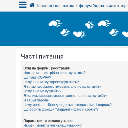
Теріологічна школа
форум Українського тері
В
х
і
д
Часті питання
Р
е
є
с
Вхід на форум і реєстрація
т
Навіщо мені потрібно реєструватися?
р
Що таке COPPA?
а
Чому я не можу зареєструватись?
ц
Я тільки що зареєструвався, але не можу увійти!
і
Чому я не можу увійти?
я
Я колись зареєструвався, але тепер не можу увійти!
Я забув пароль!
Чому мені постійно доводиться вводити ім’я і пароль?
Т
Що робить функція "Видалити файли cookie"?
е
м
и
Параметри та налаштування
б
Як мені змінити мої налаштування?