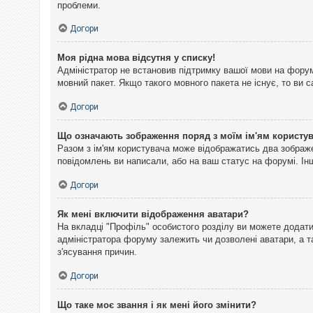
проблеми.
Догори
Моя рідна мова відсутня у списку!
Адміністратор не встановив підтримку вашої мови на форум
мовний пакет. Якщо такого мовного пакета не існує, то ви
Догори
Що означають зображення поряд з моїм ім'ям користу
Разом з ім'ям користувача може відображатись два зображен
повідомлень ви написали, або на ваш статус на форумі. Інш
Догори
Як мені включити відображення аватари?
На вкладці "Профіль" особистого розділу ви можете додати 
адміністратора форуму залежить чи дозволені аватари, а т
з'ясування причин.
Догори
Що таке моє звання і як мені його змінити?