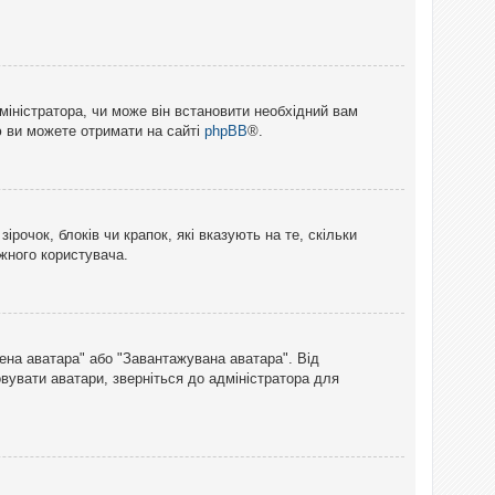
міністратора, чи може він встановити необхідний вам
ю ви можете отримати на сайті
phpBB
®.
рочок, блоків чи крапок, які вказують на те, скільки
ожного користувача.
лена аватара" або "Завантажувана аватара". Від
вувати аватари, зверніться до адміністратора для