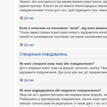
Звання, яке знаходиться під вашим іменем користувача, ві
адміністратори. Взагалі ви не можете безпосередньо змін
повідомленнями тільки для того, щоб підвищити своє званн
Догори
Коли я натискаю на посилання "email", від мене вимага
Тільки зареєстровані користувачі можуть відправляти emai
запобігти зловживанню поштовою системою анонімними ко
Догори
Створення повідомлень
Як мені створити нову тему або повідомлення?
Для створення нової теми на форумі, натисніть кнопку "Нов
відправити повідомлення. Доступні для вас дії перерахован
Догори
Як мені відредагувати або видалити повідомлення?
Якщо ви не є адміністратором або модератором форуму, ви
Редагувати
у відповідному повідомленні, інколи лише прот
показує скільки разів ви редагували, а також дату і час о