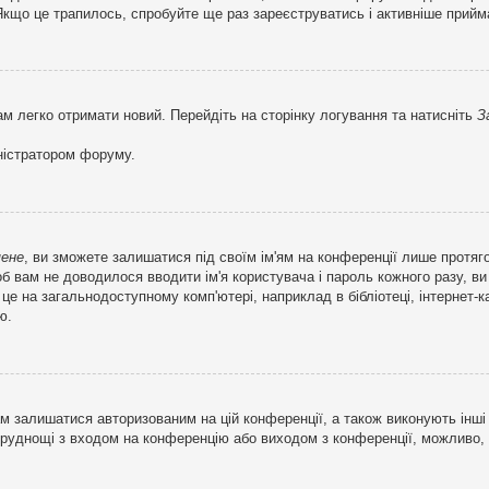
кщо це трапилось, спробуйте ще раз зареєструватись і активніше прийма
ам легко отримати новий. Перейдіть на сторінку логування та натисніть
З
ністратором форуму.
мене
, ви зможете залишатися під своїм ім'ям на конференції лише протяг
об вам не доводилося вводити ім'я користувача і пароль кожного разу, 
 на загальнодоступному комп'ютері, наприклад в бібліотеці, інтернет-ка
ю.
м залишатися авторизованим на цій конференції, а також виконують інші 
труднощі з входом на конференцію або виходом з конференції, можливо,