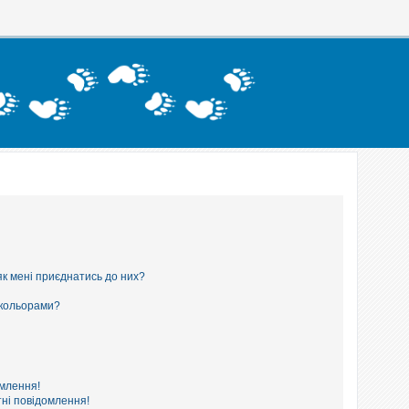
як мені приєднатись до них?
 кольорами?
омлення!
ні повідомлення!