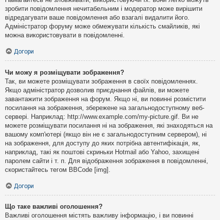
зробити повідомлення нечитабельним і модератор може вирішити
відредагувати ваше повідомлення або взагалі видалити його.
Адміністратор форуму може обмежувати кількість смайликів, які
можна використовувати в повідомленні.
Догори
Чи можу я розміщувати зображення?
Так, ви можете розміщувати зображення в своїх повідомленнях.
Якщо адміністратор дозволив приєднання файлів, ви можете
завантажити зображення на форум. Якщо ні, ви повинні розмістити
посилання на зображення, збережене на загальнодоступному веб-
сервері. Наприклад: http://www.example.com/my-picture.gif. Ви не
можете розміщувати посилання ні на зображення, які знаходяться на
вашому комп'ютері (якщо він не є загальнодоступним сервером), ні
на зображення, для доступу до яких потрібна автентифікація, як,
наприклад, такі як поштові скриньки Hotmail або Yahoo, захищені
паролем сайти і т. п. Для відображення зображення в повідомленні,
скористайтесь тегом BBCode [img].
Догори
Що таке важливі оголошення?
Важливі оголошення містять важливу інформацію, і ви повинні