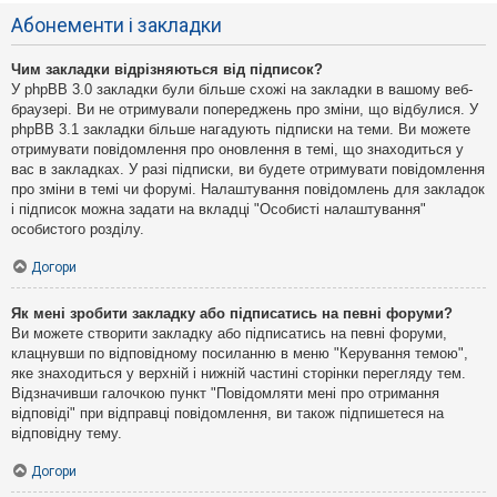
Абонементи і закладки
Чим закладки відрізняються від підписок?
У phpBB 3.0 закладки були більше схожі на закладки в вашому веб-
браузері. Ви не отримували попереджень про зміни, що відбулися. У
phpBB 3.1 закладки більше нагадують підписки на теми. Ви можете
отримувати повідомлення про оновлення в темі, що знаходиться у
вас в закладках. У разі підписки, ви будете отримувати повідомлення
про зміни в темі чи форумі. Налаштування повідомлень для закладок
і підписок можна задати на вкладці "Особисті налаштування"
особистого розділу.
Догори
Як мені зробити закладку або підписатись на певні форуми?
Ви можете створити закладку або підписатись на певні форуми,
клацнувши по відповідному посиланню в меню "Керування темою",
яке знаходиться у верхній і нижній частині сторінки перегляду тем.
Відзначивши галочкою пункт "Повідомляти мені про отримання
відповіді" при відправці повідомлення, ви також підпишетеся на
відповідну тему.
Догори