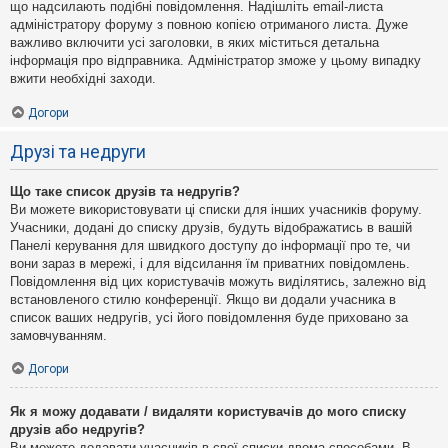
що надсилають подібні повідомлення. Надішліть email-листа
адміністратору форуму з повною копією отриманого листа. Дуже
важливо включити усі заголовки, в яких міститься детальна
інформація про відправника. Адміністратор зможе у цьому випадку
вжити необхідні заходи.
Догори
Друзі та недруги
Що таке список друзів та недругів?
Ви можете використовувати ці списки для інших учасників форуму.
Учасники, додані до списку друзів, будуть відображатись в вашій
Панелі керування для швидкого доступу до інформації про те, чи
вони зараз в мережі, і для відсилання їм приватних повідомлень.
Повідомлення від цих користувачів можуть виділятись, залежно від
встановленого стилю конференції. Якщо ви додали учасника в
список ваших недругів, усі його повідомлення буде приховано за
замовчуванням.
Догори
Як я можу додавати / видаляти користувачів до мого списку
друзів або недругів?
Ви можете додавати учасників в свої списки двома способами. В