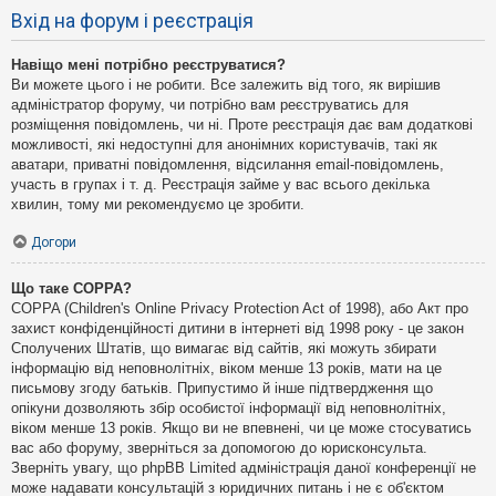
Вхід на форум і реєстрація
Навіщо мені потрібно реєструватися?
Ви можете цього і не робити. Все залежить від того, як вирішив
адміністратор форуму, чи потрібно вам реєструватись для
розміщення повідомлень, чи ні. Проте реєстрація дає вам додаткові
можливості, які недоступні для анонімних користувачів, такі як
аватари, приватні повідомлення, відсилання email-повідомлень,
участь в групах і т. д. Реєстрація займе у вас всього декілька
хвилин, тому ми рекомендуємо це зробити.
Догори
Що таке COPPA?
COPPA (Children's Online Privacy Protection Act of 1998), або Акт про
захист конфіденційності дитини в інтернеті від 1998 року - це закон
Сполучених Штатів, що вимагає від сайтів, які можуть збирати
інформацію від неповнолітніх, віком менше 13 років, мати на це
письмову згоду батьків. Припустимо й інше підтвердження що
опікуни дозволяють збір особистої інформації від неповнолітніх,
віком менше 13 років. Якщо ви не впевнені, чи це може стосуватись
вас або форуму, зверніться за допомогою до юрисконсульта.
Зверніть увагу, що phpBB Limited адміністрація даної конференції не
може надавати консультацій з юридичних питань і не є об'єктом