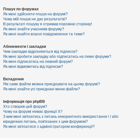
Пошук по форумах
Як мені здійснити пошук на форумі?
Чому мій пошук не дає результатів?
В результаті пошуку я отримав порожню сторінку!
Як мені знайти учасників форуму?
Як мені знайти власні повідомлення та теми?
Абонементи і закладки
Чим закладки відрізняються від підписок?
Як мені зробити закладку або підписатись на певні форуми?
Як мені підписатись на певний форум?
Як мені відмовитись від підписки?
Вкладення
Які саме файли можна приєднувати на цьому форумі?
Як мені знайти усі приєднані мною файли?
Інформація про phpBB
Хто створив цей форум?
Чому на форумі немає функції X?
З ким мені зв'язатись з питань некоректного використання і / або
юридичних питань, пов'язаних з цим форумом?
Як мені зв'язатися з адміністратором конференції?