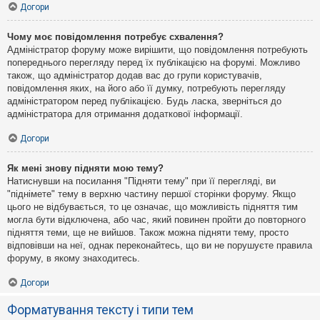
Догори
Чому моє повідомлення потребує схвалення?
Адміністратор форуму може вирішити, що повідомлення потребують
попереднього перегляду перед їх публікацією на форумі. Можливо
також, що адміністратор додав вас до групи користувачів,
повідомлення яких, на його або її думку, потребують перегляду
адміністратором перед публікацією. Будь ласка, зверніться до
адміністратора для отримання додаткової інформації.
Догори
Як мені знову підняти мою тему?
Натиснувши на посилання "Підняти тему" при її перегляді, ви
"піднімете" тему в верхню частину першої сторінки форуму. Якщо
цього не відбувається, то це означає, що можливість підняття тим
могла бути відключена, або час, який повинен пройти до повторного
підняття теми, ще не вийшов. Також можна підняти тему, просто
відповівши на неї, однак переконайтесь, що ви не порушуєте правила
форуму, в якому знаходитесь.
Догори
Форматування тексту і типи тем