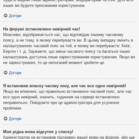
інших ви будете прихованим користувачем.
Догори
На форумі встановлено невірний час!
Можливо, відображається час, що відповідає іншому часовому
поясу, а не тому, в якому перебуваєте ви. В цьому випадку змініть в
налаштуваннях часовий пояс на той, в якому ви перебуваєте: Київ,
Берлін і т. д. Зауважте, що зміна часового поясу та багатьох інших
налаштувань доступна лише зареєстрованим користувачам. Якщо ви
не зареєстровані, то це непоганий момент зробити це.
Догори
Я встановив власну часову зону, але час все одно невірний!
Якщо ви впевнені, що правильно встановили часовий пояс, але час
все одно невірний, значить, годинник на сервері встановлено
неправильно. Повідомте про це адміністратора для усунення
проблеми.
Догори
Моя рідна мова відсутня у списку!
Адміністратор не встановив підтримку вашої мови на форумі, або ще