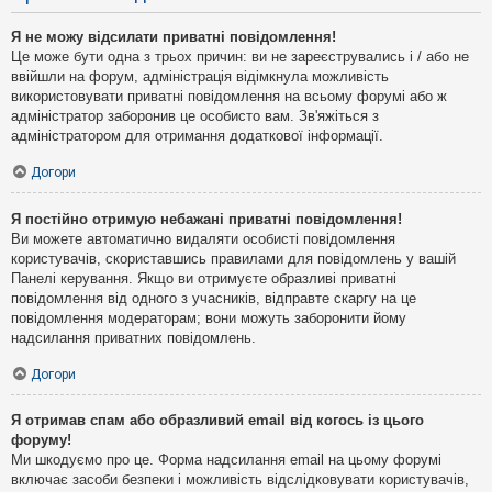
Я не можу відсилати приватні повідомлення!
Це може бути одна з трьох причин: ви не зареєструвались і / або не
ввійшли на форум, адміністрація відімкнула можливість
використовувати приватні повідомлення на всьому форумі або ж
адміністратор заборонив це особисто вам. Зв'яжіться з
адміністратором для отримання додаткової інформації.
Догори
Я постійно отримую небажані приватні повідомлення!
Ви можете автоматично видаляти особисті повідомлення
користувачів, скориставшись правилами для повідомлень у вашій
Панелі керування. Якщо ви отримуєте образливі приватні
повідомлення від одного з учасників, відправте скаргу на це
повідомлення модераторам; вони можуть заборонити йому
надсилання приватних повідомлень.
Догори
Я отримав спам або образливий email від когось із цього
форуму!
Ми шкодуємо про це. Форма надсилання email на цьому форумі
включає засоби безпеки і можливість відслідковувати користувачів,