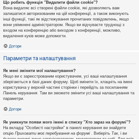
Що робить функція "Видалити файли cookie"?
Вона видаляє всі створені файли cookie, які дозволяють вам
залишатися авторизованим на цій конференції, а також виконують
інші функції, такі як відстежування прочитаних повідомлень, якщо
вони увімкнені адміністратором. Якщо ви відчуваєте труднощі з
входом на конференцію або виходом з конференції, можливо,
видалення куків може допомогти.
Догори
Параметри та налаштування
Як мені змінити мої налаштування?
Якщо ви є зареєстрованим користувачем, усі ваші налаштування
зберігаються в базі даних форуму. Щоб змінити їх, клацніть на імені
користувача у верхній частині сторінки і перейдіть за посиланням
Панель керування
. Там ви зможете змінити усі ваші налаштування та
параметри.
Догори
Як уникнути появи мого імені в списку "Хто зараз на форумі"?
На вкладці "Особисті настройки" в панелі керування ви знайдете
опцію
Приховати моє перебування на форумі
. Виберіть
Так
, і ви
будете видимі лише адміністраторам, модераторам та собі. Для всіх