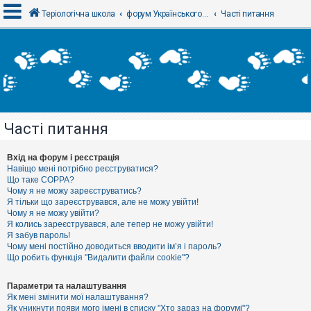
Теріологічна школа
форум Українського теріологічного товариства
Часті питання
В
х
і
д
Часті питання
Р
е
є
Вхід на форум і реєстрація
с
Навіщо мені потрібно реєструватися?
т
Що таке COPPA?
р
Чому я не можу зареєструватись?
а
Я тільки що зареєструвався, але не можу увійти!
ц
Чому я не можу увійти?
і
я
Я колись зареєструвався, але тепер не можу увійти!
Я забув пароль!
Чому мені постійно доводиться вводити ім’я і пароль?
Що робить функція "Видалити файли cookie"?
Т
е
м
Параметри та налаштування
и
Як мені змінити мої налаштування?
б
Як уникнути появи мого імені в списку "Хто зараз на форумі"?