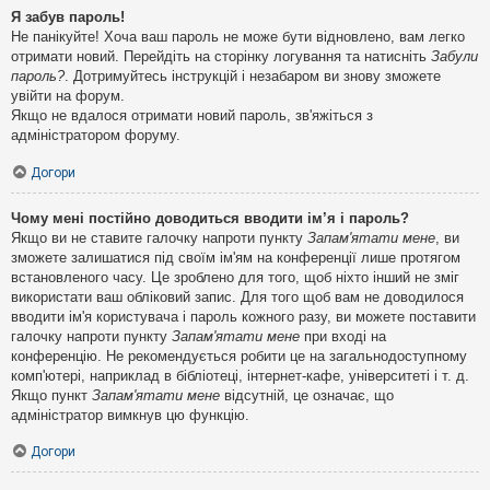
Я забув пароль!
Не панікуйте! Хоча ваш пароль не може бути відновлено, вам легко
отримати новий. Перейдіть на сторінку логування та натисніть
Забули
пароль?
. Дотримуйтесь інструкцій і незабаром ви знову зможете
увійти на форум.
Якщо не вдалося отримати новий пароль, зв'яжіться з
адміністратором форуму.
Догори
Чому мені постійно доводиться вводити ім’я і пароль?
Якщо ви не ставите галочку напроти пункту
Запам'ятати мене
, ви
зможете залишатися під своїм ім'ям на конференції лише протягом
встановленого часу. Це зроблено для того, щоб ніхто інший не зміг
використати ваш обліковий запис. Для того щоб вам не доводилося
вводити ім'я користувача і пароль кожного разу, ви можете поставити
галочку напроти пункту
Запам'ятати мене
при вході на
конференцію. Не рекомендується робити це на загальнодоступному
комп'ютері, наприклад в бібліотеці, інтернет-кафе, університеті і т. д.
Якщо пункт
Запам'ятати мене
відсутній, це означає, що
адміністратор вимкнув цю функцію.
Догори