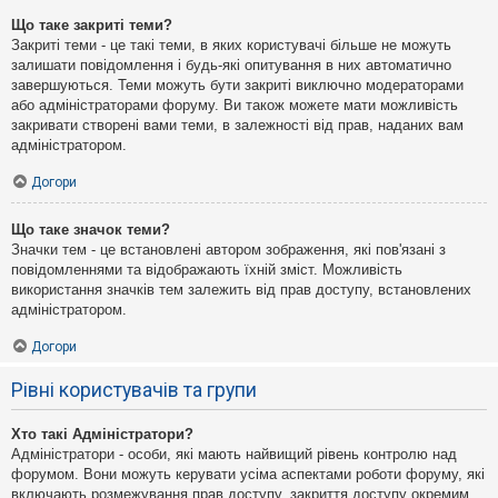
Що таке закриті теми?
Закриті теми - це такі теми, в яких користувачі більше не можуть
залишати повідомлення і будь-які опитування в них автоматично
завершуються. Теми можуть бути закриті виключно модераторами
або адміністраторами форуму. Ви також можете мати можливість
закривати створені вами теми, в залежності від прав, наданих вам
адміністратором.
Догори
Що таке значок теми?
Значки тем - це встановлені автором зображення, які пов'язані з
повідомленнями та відображають їхній зміст. Можливість
використання значків тем залежить від прав доступу, встановлених
адміністратором.
Догори
Рівні користувачів та групи
Хто такі Адміністратори?
Адміністратори - особи, які мають найвищий рівень контролю над
форумом. Вони можуть керувати усіма аспектами роботи форуму, які
включають розмежування прав доступу, закриття доступу окремим