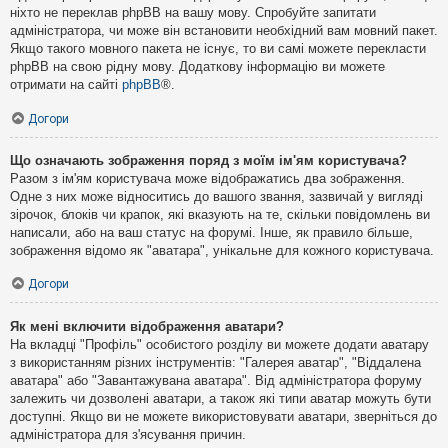
ніхто не переклав phpBB на вашу мову. Спробуйте запитати
адміністратора, чи може він встановити необхідний вам мовний пакет.
Якщо такого мовного пакета не існує, то ви самі можете перекласти
phpBB на свою рідну мову. Додаткову інформацію ви можете
отримати на сайті
phpBB
®.
Догори
Що означають зображення поряд з моїм ім'ям користувача?
Разом з ім'ям користувача може відображатись два зображення.
Одне з них може відноситись до вашого звання, зазвичай у вигляді
зірочок, блоків чи крапок, які вказують на те, скільки повідомлень ви
написали, або на ваш статус на форумі. Інше, як правило більше,
зображення відомо як "аватара", унікальне для кожного користувача.
Догори
Як мені включити відображення аватари?
На вкладці "Профіль" особистого розділу ви можете додати аватару
з використанням різних інструментів: "Галерея аватар", "Віддалена
аватара" або "Завантажувана аватара". Від адміністратора форуму
залежить чи дозволені аватари, а також які типи аватар можуть бути
доступні. Якщо ви не можете використовувати аватари, зверніться до
адміністратора для з'ясування причин.