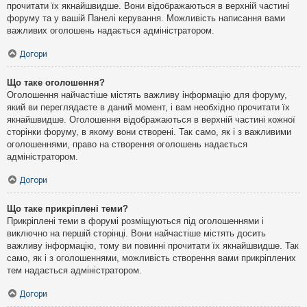
прочитати їх якнайшвидше. Вони відображаються в верхній частині
форуму та у вашій Панелі керування. Можливість написання вами
важливих оголошень надається адміністратором.
Догори
Що таке оголошення?
Оголошення найчастіше містять важливу інформацію для форуму,
який ви переглядаєте в даний момент, і вам необхідно прочитати їх
якнайшвидше. Оголошення відображаються в верхній частині кожної
сторінки форуму, в якому вони створені. Так само, як і з важливими
оголошеннями, право на створення оголошень надається
адміністратором.
Догори
Що таке прикріплені теми?
Прикріплені теми в форумі розміщуються під оголошеннями і
виключно на першій сторінці. Вони найчастіше містять досить
важливу інформацію, тому ви повинні прочитати їх якнайшвидше. Так
само, як і з оголошеннями, можливість створення вами прикріплених
тем надається адміністратором.
Догори