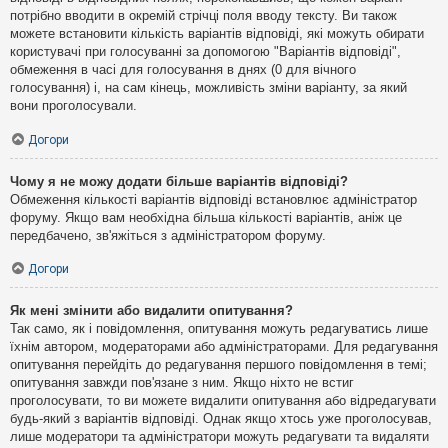
потрібно вводити в окремій стрічці поля вводу тексту. Ви також
можете встановити кількість варіантів відповіді, які можуть обирати
користувачі при голосуванні за допомогою "Варіантів відповіді",
обмеження в часі для голосування в днях (0 для вічного
голосування) і, на сам кінець, можливість зміни варіанту, за який
вони проголосували.
Догори
Чому я не можу додати більше варіантів відповіді?
Обмеження кількості варіантів відповіді встановлює адміністратор
форуму. Якщо вам необхідна більша кількості варіантів, аніж це
передбачено, зв'яжіться з адміністратором форуму.
Догори
Як мені змінити або видалити опитування?
Так само, як і повідомлення, опитування можуть редагуватись лише
їхнім автором, модераторами або адміністраторами. Для редагування
опитування перейдіть до редагування першого повідомлення в темі;
опитування завжди пов'язане з ним. Якщо ніхто не встиг
проголосувати, то ви можете видалити опитування або відредагувати
будь-який з варіантів відповіді. Однак якщо хтось уже проголосував,
лише модератори та адміністратори можуть редагувати та видаляти