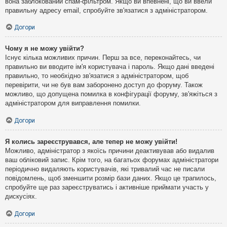
вона заблокований спам-фільтром. Якщо ви впевнені, що ви ввели
правильну адресу email, спробуйте зв'язатися з адміністратором.
Догори
Чому я не можу увійти?
Існує кілька можливих причин. Перш за все, переконайтесь, чи
правильно ви вводите ім'я користувача і пароль. Якщо дані введені
правильно, то необхідно зв'язатися з адміністратором, щоб
перевірити, чи не був вам заборонено доступ до форуму. Також
можливо, що допущена помилка в конфігурації форуму, зв'яжіться з
адміністратором для виправлення помилки.
Догори
Я колись зареєструвався, але тепер не можу увійти!
Можливо, адміністратор з якоїсь причини деактивував або видалив
ваш обліковий запис. Крім того, на багатьох форумах адміністратори
періодично видаляють користувачів, які тривалий час не писали
повідомлень, щоб зменшити розмір бази даних. Якщо це трапилось,
спробуйте ще раз зареєструватись і активніше приймати участь у
дискусіях.
Догори