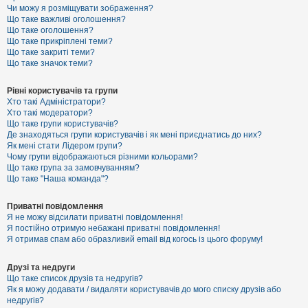
к
Чи можу я розміщувати зображення?
Що таке важливі оголошення?
Що таке оголошення?
Що таке прикріплені теми?
Д
Що таке закриті теми?
о
Що таке значок теми?
п
о
м
Рівні користувачів та групи
о
Хто такі Адміністратори?
г
Хто такі модератори?
а
Що таке групи користувачів?
Де знаходяться групи користувачів і як мені приєднатись до них?
Як мені стати Лідером групи?
Чому групи відображаються різними кольорами?
Що таке група за замовчуванням?
Що таке "Наша команда"?
Приватні повідомлення
Я не можу відсилати приватні повідомлення!
Я постійно отримую небажані приватні повідомлення!
Я отримав спам або образливий email від когось із цього форуму!
Друзі та недруги
Що таке список друзів та недругів?
Як я можу додавати / видаляти користувачів до мого списку друзів або
недругів?