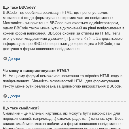
Що таке BBCode?
BBCode - це особлива реалізація HTML, що пропонує великі
можливості щодо форматування окремих частин повідомлення.
Можливість використання BBCode визначається адміністратором,
однак BBCode також може бути відключений на рівні повідомлення в
кожній формі написання. BBCode схожий за стилем на HTML, теги
оточуються квадратними дужками [ і ], а не в < і > ;. За додатковою
інформацією про BBCode зверніться до керівництва з BBCode, яка
доступна з форми написання повідомлення.
Догори
Чи можу я використовувати HTML?
Ні. На цьому форумі неможливе написання та обробка HTML-коду в
повідомленнях. Більшість можливостей HTML для форматування
тексту може бути реалізована за допомогою використання BBCode.
Догори
Що таке смайлики?
Смайлики - це маленькі картинки, які можуть бути використані для
передачі емоцій, наприклад, :) означає радість, :( означає сум. Весь
список смайликів можна побачити в формі написання повідомлення.
Намагайтесь не зловживати, використовуючи їх: вони легко можуть