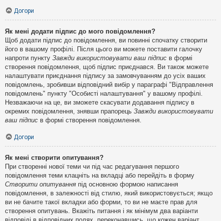
Догори
Як мені додати підпис до мого повідомлення?
Щоб додати підпис до повідомлення, ви повинні спочатку створити
його в вашому профілі. Після цього ви можете поставити галочку
напроти пункту
Завжди використовувати ваш підпис
в формі
створення повідомлення, щоб підпис приєднався. Ви також можете
налаштувати приєднання підпису за замовчуванням до усіх ваших
повідомлень, зробивши відповідний вибір у параграфі "Відправлення
повідомлень" пункту "Особисті налаштування" у вашому профілі.
Незважаючи на це, ви зможете скасувати додавання підпису в
окремих повідомлення, знявши прапорець
Завжди використовувати
ваш підпис
в формі створення повідомлення.
Догори
Як мені створити опитування?
При створенні нової теми чи під час редагування першого
повідомлення теми клацніть на вкладці або перейдіть в форму
Створити опитування
під основною формою написання
повідомлення, в залежності від стилю, який використовується; якщо
ви не бачите такої вкладки або форми, то ви не маєте прав для
створення опитувань. Вкажіть питання і як мінімум два варіанти
відповіді в відповідних полях, переконавшись, що кожен варіант