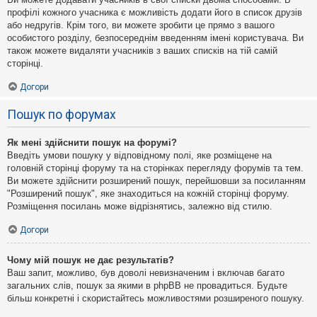
профілі кожного учасника є можливість додати його в список друзів
або недругів. Крім того, ви можете зробити це прямо з вашого
особистого розділу, безпосереднім введенням імені користувача. Ви
також можете видаляти учасників з ваших списків на тій самій
сторінці.
Догори
Пошук по форумах
Як мені здійснити пошук на форумі?
Введіть умови пошуку у відповідному полі, яке розміщене на
головній сторінці форуму та на сторінках перегляду форумів та тем.
Ви можете здійснити розширений пошук, перейшовши за посиланням
"Розширений пошук", яке знаходиться на кожній сторінці форуму.
Розміщення посилань може відрізнятись, залежно від стилю.
Догори
Чому мій пошук не дає результатів?
Ваш запит, можливо, був доволі невизначеним і включав багато
загальних слів, пошук за якими в phpBB не провадиться. Будьте
більш конкретні і скористайтесь можливостями розширеного пошуку.