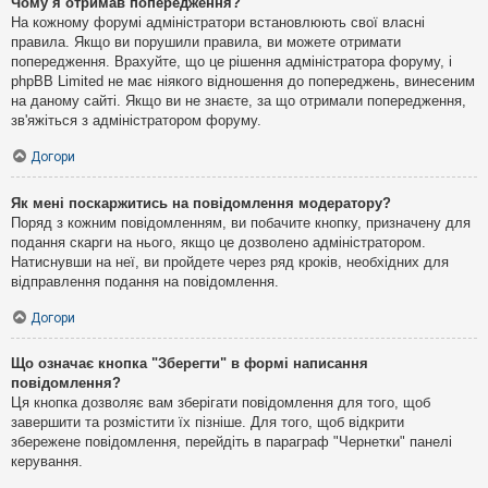
Чому я отримав попередження?
На кожному форумі адміністратори встановлюють свої власні
правила. Якщо ви порушили правила, ви можете отримати
попередження. Врахуйте, що це рішення адміністратора форуму, і
phpBB Limited не має ніякого відношення до попереджень, винесеним
на даному сайті. Якщо ви не знаєте, за що отримали попередження,
зв'яжіться з адміністратором форуму.
Догори
Як мені поскаржитись на повідомлення модератору?
Поряд з кожним повідомленням, ви побачите кнопку, призначену для
подання скарги на нього, якщо це дозволено адміністратором.
Натиснувши на неї, ви пройдете через ряд кроків, необхідних для
відправлення подання на повідомлення.
Догори
Що означає кнопка "Зберегти" в формі написання
повідомлення?
Ця кнопка дозволяє вам зберігати повідомлення для того, щоб
завершити та розмістити їх пізніше. Для того, щоб відкрити
збережене повідомлення, перейдіть в параграф "Чернетки" панелі
керування.