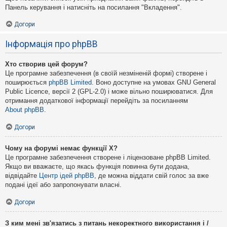
Панель керування і натисніть на посилання "Вкладення".
Догори
Інформація про phpBB
Хто створив цей форум?
Це програмне забезпечення (в своїй незміненій формі) створене і
поширюється
phpBB Limited
. Воно доступне на умовах GNU General
Public Licence, версії 2 (GPL-2.0) і може вільно поширюватися. Для
отримання додаткової інформації перейдіть за посиланням
About phpBB
.
Догори
Чому на форумі немає функції X?
Це програмне забезпечення створене і ліцензоване phpBB Limited.
Якщо ви вважаєте, що якась функція повинна бути додана,
відвідайте
Центр ідей phpBB
, де можна віддати свій голос за вже
подані ідеї або запропонувати власні.
Догори
З ким мені зв'язатись з питань некоректного використання і /