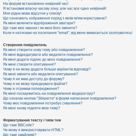
е
На форумі встановлено невірний час!
з
Я встановив власну часову зону, але час все одно невірний!
в
і
Моя рідна мова відсутня у списку!
д
Що означають зображення поряд з моїм ім'ям користувача?
п
Як мені включити відображення аватари?
о
Що таке моє звання і як мені його змінити?
в
Коли я натискаю на посилання "email", від мене вимагається залогуватись!
і
д
е
Створення повідомлень
й
Як мені створити нову тему або повідомлення?
Як мені відредагувати або видалити повідомлення?
Як мені додати підпис до мого повідомлення?
А
Як мені створити опитування?
к
Чому я не можу додати більше варіантів відповіді?
т
Як мені змінити або видалити опитування?
и
Чому я не маю доступу до форуму?
в
Чому я не можу приєднувати файли?
н
Чому я отримав попередження?
і
т
Як мені поскаржитись на повідомлення модератору?
е
Що означає кнопка "Зберегти" в формі написання повідомлення?
м
Чому моє повідомлення потребує схвалення?
и
Як мені знову підняти мою тему?
Форматування тексту і типи тем
П
Що таке BBCode?
о
Чи можу я використовувати HTML?
ш
Що таке смайлики?
у