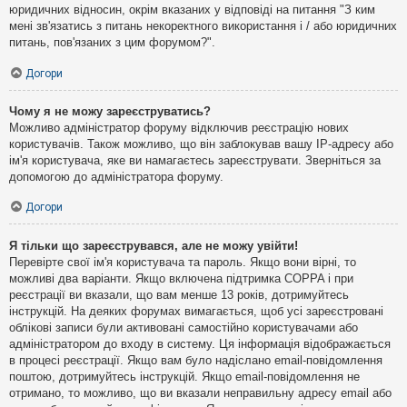
юридичних відносин, окрім вказаних у відповіді на питання "З ким
мені зв'язатись з питань некоректного використання і / або юридичних
питань, пов'язаних з цим форумом?".
Догори
Чому я не можу зареєструватись?
Можливо адміністратор форуму відключив реєстрацію нових
користувачів. Також можливо, що він заблокував вашу IP-адресу або
ім'я користувача, яке ви намагаєтесь зареєструвати. Зверніться за
допомогою до адміністратора форуму.
Догори
Я тільки що зареєструвався, але не можу увійти!
Перевірте свої ім'я користувача та пароль. Якщо вони вірні, то
можливі два варіанти. Якщо включена підтримка COPPA і при
реєстрації ви вказали, що вам менше 13 років, дотримуйтесь
інструкцій. На деяких форумах вимагається, щоб усі зареєстровані
облікові записи були активовані самостійно користувачами або
адміністратором до входу в систему. Ця інформація відображається
в процесі реєстрації. Якщо вам було надіслано email-повідомлення
поштою, дотримуйтесь інструкцій. Якщо email-повідомлення не
отримано, то можливо, що ви вказали неправильну адресу email або