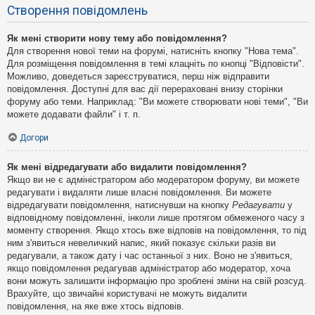
Створення повідомлень
Як мені створити нову тему або повідомлення?
Для створення нової теми на форумі, натисніть кнопку "Нова тема".
Для розміщення повідомлення в темі клацніть по кнопці "Відповісти".
Можливо, доведеться зареєструватися, перш ніж відправити
повідомлення. Доступні для вас дії перераховані внизу сторінки
форуму або теми. Наприклад: "Ви можете створювати нові теми", "Ви
можете додавати файли" і т. п.
Догори
Як мені відредагувати або видалити повідомлення?
Якщо ви не є адміністратором або модератором форуму, ви можете
редагувати і видаляти лише власні повідомлення. Ви можете
відредагувати повідомлення, натиснувши на кнопку
Редагувати
у
відповідному повідомленні, інколи лише протягом обмеженого часу з
моменту створення. Якщо хтось вже відповів на повідомлення, то під
ним з'явиться невеличкий напис, який показує скільки разів ви
редагували, а також дату і час останньої з них. Воно не з'явиться,
якщо повідомлення редагував адміністратор або модератор, хоча
вони можуть залишити інформацію про зроблені зміни на свій розсуд.
Врахуйте, що звичайні користувачі не можуть видалити
повідомлення, на яке вже хтось відповів.