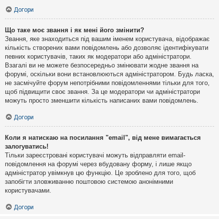
Догори
Що таке моє звання і як мені його змінити?
Звання, яке знаходиться під вашим іменем користувача, відображає
кількість створених вами повідомлень або дозволяє ідентифікувати
певних користувачів, таких як модератори або адміністратори.
Взагалі ви не можете безпосередньо змінювати жодне звання на
форумі, оскільки вони встановлюються адміністратором. Будь ласка,
не засмічуйте форум непотрібними повідомленнями тільки для того,
щоб підвищити своє звання. За це модератори чи адміністратори
можуть просто зменшити кількість написаних вами повідомлень.
Догори
Коли я натискаю на посилання "email", від мене вимагається
залогуватись!
Тільки зареєстровані користувачі можуть відправляти email-
повідомлення на форумі через вбудовану форму, і лише якщо
адміністратор увімкнув цю функцію. Це зроблено для того, щоб
запобігти зловживанню поштовою системою анонімними
користувачами.
Догори