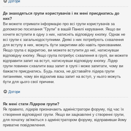
Догори
Де знаходяться групи користувачів і як мені приєднатись до
них?
Ви можете отримати інформацію про всі групи користувачів за
допомогою посилання "Групи" в вашій Панелі керування. Якщо ви
хочете вступити в одну з них, натисніть відповідну кнопку. Однак не
всі групи є загальнодоступними. Деякі з них потребують схвалення
для вступу в них, можуть бути закритими або навіть прихованими.
Якщо група є відкритою, ви можете вступити до неї, натиснувши
відповідну кнопку. Якщо група потребує схвалення в групі, ви можете
відправити запит на вступ, натиснувши відповідну кнопку. Лідер
групи повинен схвалити ваш запит в групі і може запитати, чому ви
бажаєте приєднатись. Будь ласка, не діставайте лідера групи
питаннями, чому він відхилив ваш запит на вступ, у нього можуть
бути для цього свої причини.
Догори
Як мені стати Лідером групи?
Як правило, лідерів призначають адміністратори форуму, під час їх
створення відповідної групи. Якщо ви зацікавлені у створенні групи,
для початку зв'яжіться з адміністратором форуму, відправивши йому
приватне повідомлення.