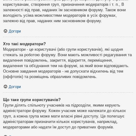
користувачам, створення груп, призначення модераторів і т. п., В
залежності від прав, наданих їм засновником форуму. Також вони
володіють усіма можливостями модераторів в усіх форумах,
залежно від прав, наданих ним засновником форуму.
Догори
Хто такі модератори?
Модератори - це користувачі (або групи користувачів), які щодня
стежать за роботою форуму. Вони мають можливості редагування та
видалення повідомлень, закриття, відкриття, переміщення,
видалення та об'єднання тем на форумі, за який вони відповідають.
Основне завдання модераторів - не допускати відхилень від тем
(оффтопік) та розміщень образливих повідомлень.
Догори
Що таке групи користувачів?
Групи ділять спільноту учасників на підрозділи, якими керують
адміністратори форуму. Кожен учасник може належати до кількох
груп, а кожна група може мати власні рівні доступу. Це полегшує
адміністраторам призначити кількох користувачів, наприклад,
модераторами або надати їм доступ до приватних форумів.