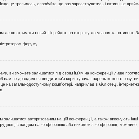
кщо це трапилось, спробуйте ще раз зареєструватись і активніше прийма
ам легко отримати новий. Перейдіть на сторінку логування та натисніть
З
ністратором форуму.
мене
, ви зможете залишатися під своїм ім'ям на конференції лише протяг
об вам не доводилося вводити ім'я користувача і пароль кожного разу, 
 на загальнодоступному комп'ютері, наприклад в бібліотеці, інтернет-ка
ю.
м залишатися авторизованим на цій конференції, а також виконують інші 
труднощі з входом на конференцію або виходом з конференції, можливо,