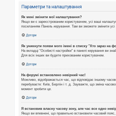
Параметри та налаштування
Як мені змінити мої налаштування?
Якщо ви є зареєстрованим користувачем, усі ваші налаштуван
посиланням
Панель керування
. Там ви зможете змінити ус
Догори
Як уникнути появи мого імені в списку "Хто зараз на ф
На вкладці "Особисті настройки" в панелі керування ви зн
Для всіх інших ви будете прихованим користувачем.
Догори
На форумі встановлено невірний час!
Можливо, відображається час, що відповідає іншому часово
перебуваєте: Київ, Берлін і т. д. Зауважте, що зміна часо
момент зробити це.
Догори
Я встановив власну часову зону, але час все одно неві
Якщо ви впевнені, що правильно встановили часовий пояс, 