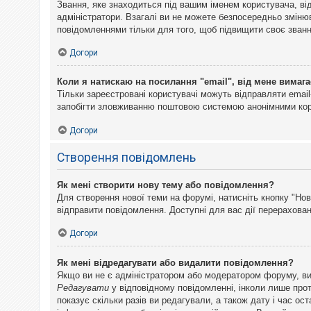
Звання, яке знаходиться під вашим іменем користувача, ві
адміністратори. Взагалі ви не можете безпосередньо змін
повідомленнями тільки для того, щоб підвищити своє званн
Догори
Коли я натискаю на посилання "email", від мене вимага
Тільки зареєстровані користувачі можуть відправляти emai
запобігти зловживанню поштовою системою анонімними ко
Догори
Створення повідомлень
Як мені створити нову тему або повідомлення?
Для створення нової теми на форумі, натисніть кнопку "Нов
відправити повідомлення. Доступні для вас дії перерахован
Догори
Як мені відредагувати або видалити повідомлення?
Якщо ви не є адміністратором або модератором форуму, ви
Редагувати
у відповідному повідомленні, інколи лише прот
показує скільки разів ви редагували, а також дату і час о