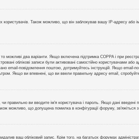
користувачів. Також можливо, що він заблокував вашу IP-адресу або ім
і, то можливі два варіанти. Якщо включена підтримка COPPA і при реєстр
стровані облікові записи були активовані самостійно користувачами або 
лано email-повідомлення поштою, дотримуйтесь інструкцій. Якщо email-п
тром. Якщо ви впевнені, що ви ввели правильну адресу email, спробуйте 
 чи правильно ви вводите ім'я користувача і пароль. Якщо дані введені п
Також можливо, що допущена помилка в конфігурації форуму, зв'яжіться 
видалив ваш обліковий запис. Крім того, на багатьох форумах адміністра