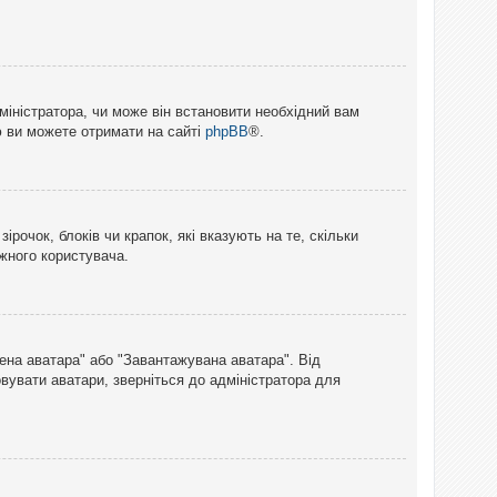
міністратора, чи може він встановити необхідний вам
ю ви можете отримати на сайті
phpBB
®.
рочок, блоків чи крапок, які вказують на те, скільки
ожного користувача.
лена аватара" або "Завантажувана аватара". Від
вувати аватари, зверніться до адміністратора для