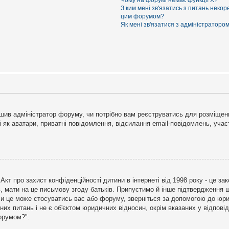
Чому на форумі немає функції X?
З ким мені зв'язатись з питань некор
цим форумом?
Як мені зв'язатися з адміністраторо
рішив адміністратор форуму, чи потрібно вам реєструватись для розміщен
і як аватари, приватні повідомлення, відсилання email-повідомлень, участ
бо Акт про захист конфіденційності дитини в інтернеті від 1998 року - це 
в, мати на це письмову згоду батьків. Припустимо й інше підтвердження щ
 чи це може стосуватись вас або форуму, зверніться за допомогою до юри
х питань і не є об'єктом юридичних відносин, окрім вказаних у відповіді
форумом?".