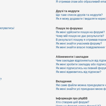
Я отримав спам або образливий email
Друзі та недруги
Що таке список друзів та недругів?
Як я можу додавати / видаляти корист
логуватись!
Пошук по форумах
Як мені здійснити пошук на форумі?
Чому мій пошук не дає результатів?
В результаті пошуку я отримав порож
Як мені знайти учасників форуму?
Як мені знайти власні повідомлення
Абонементи і закладки
Чим закладки відрізняються від підп
Як мені зробити закладку або підпи
Як мені підписатись на певний фору
Як мені відмовитись від підписки?
я?
Вкладення
Які саме файли можна приєднувати 
Як мені знайти усі приєднані мною 
Інформація про phpBB
Хто створив цей форум?