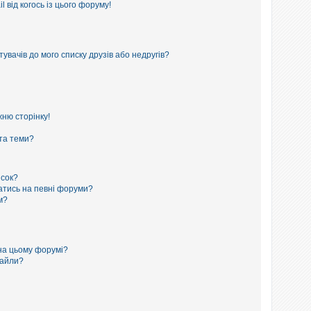
 від когось із цього форуму!
увачів до мого списку друзів або недругів?
ню сторінку!
 та теми?
исок?
сатись на певні форуми?
м?
на цьому форумі?
файли?