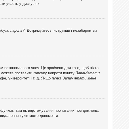
ти участь у дискусіях.
абули пароль?
. Дотримуйтесь інструкцій і незабаром ви
ом встановленого часу. Це зроблено для того, щоб ніхто
ви можете поставити галочку напроти пункту
Запам'ятати
фе, університеті і т. д. Якщо пункт
Запам'ятати мене
функції, такі як відстежування прочитаних повідомлень,
 видалення куків може допомогти.