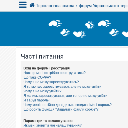
Теріологічна школа
форум Українського тері
В
х
і
д
Часті питання
Р
е
є
с
Вхід на форум і реєстрація
т
Навіщо мені потрібно реєструватися?
р
Що таке COPPA?
а
Чому я не можу зареєструватись?
ц
Я тільки що зареєструвався, але не можу увійти!
і
Чому я не можу увійти?
я
Я колись зареєструвався, але тепер не можу увійти!
Я забув пароль!
Чому мені постійно доводиться вводити ім’я і пароль?
Т
Що робить функція "Видалити файли cookie"?
е
м
и
Параметри та налаштування
б
Як мені змінити мої налаштування?