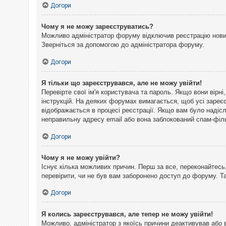
Догори
Чому я не можу зареєструватись?
Можливо адміністратор форуму відключив реєстрацію нових 
Зверніться за допомогою до адміністратора форуму.
Догори
Я тільки що зареєструвався, але не можу увійти!
Перевірте свої ім'я користувача та пароль. Якщо вони вірн
інструкцій. На деяких форумах вимагається, щоб усі зареє
відображається в процесі реєстрації. Якщо вам було надіс
неправильну адресу email або вона заблокований спам-філь
Догори
Чому я не можу увійти?
Існує кілька можливих причин. Перш за все, переконайтесь,
перевірити, чи не був вам заборонено доступ до форуму. 
Догори
Я колись зареєструвався, але тепер не можу увійти!
Можливо, адміністратор з якоїсь причини деактивував або 