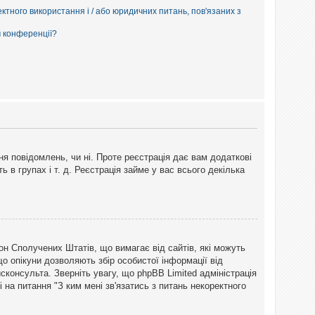
ектного використання і / або юридичних питань, пов'язаних з
м конференції?
ня повідомлень, чи ні. Проте реєстрація дає вам додаткові
ь в групах і т. д. Реєстрація займе у вас всього декілька
закон Сполучених Штатів, що вимагає від сайтів, які можуть
о опікуни дозволяють збір особистої інформації від
сконсульта. Зверніть увагу, що phpBB Limited адміністрація
 на питання "З ким мені зв'язатись з питань некоректного