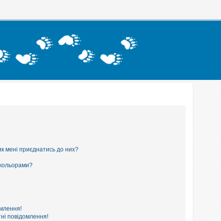
як мені приєднатись до них?
 кольорами?
омлення!
ні повідомлення!