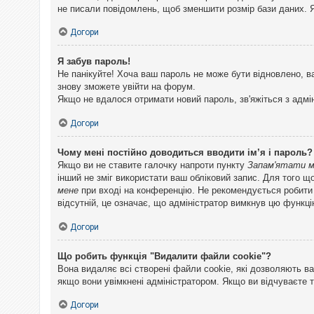
не писали повідомлень, щоб зменшити розмір бази даних. Я
Догори
Я забув пароль!
Не панікуйте! Хоча ваш пароль не може бути відновлено, в
знову зможете увійти на форум.
Якщо не вдалося отримати новий пароль, зв'яжіться з адмі
Догори
Чому мені постійно доводиться вводити ім’я і пароль?
Якщо ви не ставите галочку напроти пункту
Запам'ятати 
інший не зміг використати ваш обліковий запис. Для того щ
мене
при вході на конференцію. Не рекомендується робити це
відсутній, це означає, що адміністратор вимкнув цю функці
Догори
Що робить функція "Видалити файли cookie"?
Вона видаляє всі створені файли cookie, які дозволяють ва
якщо вони увімкнені адміністратором. Якщо ви відчуваєте 
Догори