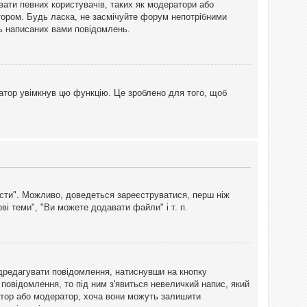
вати певних користувачів, таких як модератори або
тором. Будь ласка, не засмічуйте форум непотрібними
ть написаних вами повідомлень.
атор увімкнув цю функцію. Це зроблено для того, щоб
вісти". Можливо, доведеться зареєструватися, перш ніж
і теми", "Ви можете додавати файли" і т. п.
дредагувати повідомлення, натиснувши на кнопку
повідомлення, то під ним з'явиться невеличкий напис, який
тратор або модератор, хоча вони можуть залишити