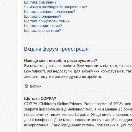
Що таке смайлики?
к
Чи можу я розміщувати зображення?
Що таке важливі оголошення?
Що таке оголошення?
Д
Що таке прикріплені теми?
о
Що таке закриті теми?
п
Що таке значок теми?
о
м
о
г
Вхід на форум і реєстрація
а
Навіщо мені потрібно реєструватися?
Ви можете цього і не робити. Все залежить від того, як ви
можливості, які недоступні для анонімних користувачів, так
хвилин, тому ми рекомендуємо це зробити.
Догори
Що таке COPPA?
COPPA (Children's Online Privacy Protection Act of 1998), а
збирати інформацію від неповнолітніх, віком менше 13 рокі
неповнолітніх, віком менше 13 років. Якщо ви не впевнені,
даної конференції не може надавати консультацій з юридични
використання і / або юридичних питань, пов'язаних з цим 