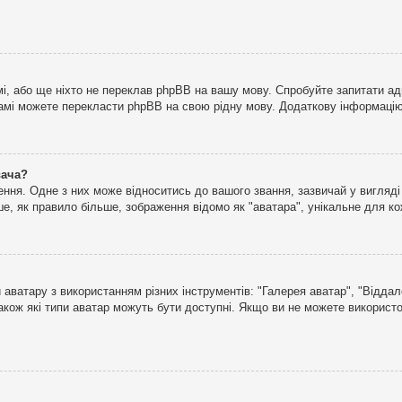
і, або ще ніхто не переклав phpBB на вашу мову. Спробуйте запитати ад
 самі можете перекласти phpBB на свою рідну мову. Додаткову інформаці
вача?
ня. Одне з них може відноситись до вашого звання, зазвичай у вигляді зі
е, як правило більше, зображення відомо як "аватара", унікальне для к
аватару з використанням різних інструментів: "Галерея аватар", "Відда
акож які типи аватар можуть бути доступні. Якщо ви не можете використо