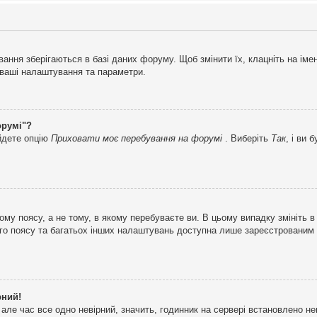
ня зберігаються в базі даних форуму. Щоб змінити їх, клацніть на імені 
і ваші налаштування та параметри.
орумі"?
айдете опцію
Приховати моє перебування на форумі
. Виберіть
Так
, і ви
му поясу, а не тому, в якому перебуваєте ви. В цьому випадку змініть в
вого поясу та багатьох інших налаштувань доступна лише зареєстрованим
рний!
але час все одно невірний, значить, годинник на сервері встановлено н