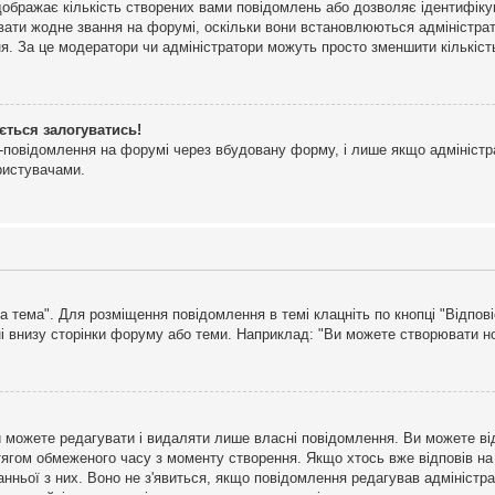
дображає кількість створених вами повідомлень або дозволяє ідентифіку
ювати жодне звання на форумі, оскільки вони встановлюються адміністра
я. За це модератори чи адміністратори можуть просто зменшити кількіс
ється залогуватись!
l-повідомлення на форумі через вбудовану форму, і лише якщо адміністр
ристувачами.
а тема". Для розміщення повідомлення в темі клацніть по кнопці "Відпо
і внизу сторінки форуму або теми. Наприклад: "Ви можете створювати нов
 можете редагувати і видаляти лише власні повідомлення. Ви можете ві
ягом обмеженого часу з моменту створення. Якщо хтось вже відповів на 
станньої з них. Воно не з'явиться, якщо повідомлення редагував адмініс