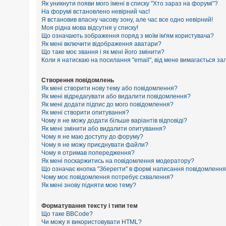
е
Як уникнути появи мого імені в списку "Хто зараз на форумі"?
з
На форумі встановлено невірний час!
в
Я встановив власну часову зону, але час все одно невірний!
і
Моя рідна мова відсутня у списку!
д
п
Що означають зображення поряд з моїм ім'ям користувача?
о
Як мені включити відображення аватари?
в
Що таке моє звання і як мені його змінити?
і
Коли я натискаю на посилання "email", від мене вимагається за
д
е
й
Створення повідомлень
Як мені створити нову тему або повідомлення?
Як мені відредагувати або видалити повідомлення?
Як мені додати підпис до мого повідомлення?
А
к
Як мені створити опитування?
т
Чому я не можу додати більше варіантів відповіді?
и
Як мені змінити або видалити опитування?
в
Чому я не маю доступу до форуму?
н
Чому я не можу приєднувати файли?
і
Чому я отримав попередження?
т
Як мені поскаржитись на повідомлення модератору?
е
м
Що означає кнопка "Зберегти" в формі написання повідомленн
и
Чому моє повідомлення потребує схвалення?
Як мені знову підняти мою тему?
П
Форматування тексту і типи тем
о
Що таке BBCode?
ш
Чи можу я використовувати HTML?
у