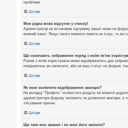
проблеми.
Догори
Моя рідна мова відсутня у списку!
Адміністратор не встановив підтримку вашої мови на форум
мовний пакет. Якщо такого мовного пакета не існує, то ви
Догори
Що означають зображення поряд з моїм ім'ям користу
Разом з ім'ям користувача може відображатись два зображен
повідомлень ви написали, або на ваш статус на форумі. Інш
Догори
Як мені включити відображення аватари?
На вкладці "Профіль" особистого розділу ви можете додати 
адміністратора форуму залежить чи дозволені аватари, а т
з'ясування причин.
Догори
Що таке моє звання і як мені його змінити?