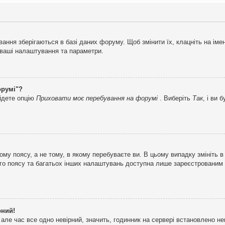
ня зберігаються в базі даних форуму. Щоб змінити їх, клацніть на імені 
і ваші налаштування та параметри.
орумі"?
айдете опцію
Приховати моє перебування на форумі
. Виберіть
Так
, і ви
му поясу, а не тому, в якому перебуваєте ви. В цьому випадку змініть в
вого поясу та багатьох інших налаштувань доступна лише зареєстрованим
рний!
але час все одно невірний, значить, годинник на сервері встановлено н