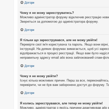
Догори
Чому я не можу зареєструватись?
Можливо адміністратор форуму відключив реєстрацію нових 
Зверніться за допомогою до адміністратора форуму.
Догори
Я тільки що зареєструвався, але не можу увійти!
Перевірте свої ім'я користувача та пароль. Якщо вони вірн
інструкцій. На деяких форумах вимагається, щоб усі зареє
відображається в процесі реєстрації. Якщо вам було надіс
неправильну адресу email або вона заблокований спам-філь
Догори
Чому я не можу увійти?
Існує кілька можливих причин. Перш за все, переконайтесь,
перевірити, чи не був вам заборонено доступ до форуму. 
Догори
Я колись зареєструвався, але тепер не можу увійти!
Можливо, адміністратор з якоїсь причини деактивував або 