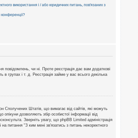
ектного використання і / або юридичних питань, пов'язаних з
м конференції?
ня повідомлень, чи ні. Проте реєстрація дає вам додаткові
ь в групах і т. д. Реєстрація займе у вас всього декілька
закон Сполучених Штатів, що вимагає від сайтів, які можуть
о опікуни дозволяють збір особистої інформації від
сконсульта. Зверніть увагу, що phpBB Limited адміністрація
 на питання "З ким мені зв'язатись з питань некоректного