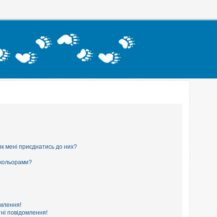
як мені приєднатись до них?
 кольорами?
омлення!
ні повідомлення!