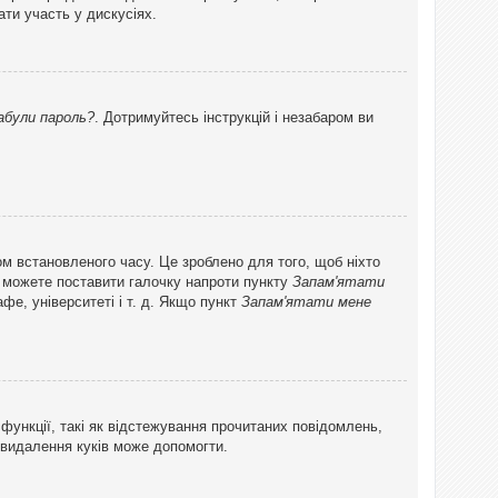
ти участь у дискусіях.
абули пароль?
. Дотримуйтесь інструкцій і незабаром ви
ом встановленого часу. Це зроблено для того, щоб ніхто
ви можете поставити галочку напроти пункту
Запам'ятати
фе, університеті і т. д. Якщо пункт
Запам'ятати мене
функції, такі як відстежування прочитаних повідомлень,
 видалення куків може допомогти.