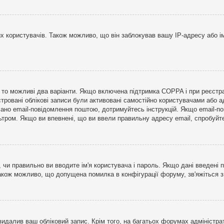
користувачів. Також можливо, що він заблокував вашу IP-адресу або ім
і, то можливі два варіанти. Якщо включена підтримка COPPA і при реєстр
стровані облікові записи були активовані самостійно користувачами або 
лано email-повідомлення поштою, дотримуйтесь інструкцій. Якщо email-п
тром. Якщо ви впевнені, що ви ввели правильну адресу email, спробуйте 
 чи правильно ви вводите ім'я користувача і пароль. Якщо дані введені п
Також можливо, що допущена помилка в конфігурації форуму, зв'яжіться 
видалив ваш обліковий запис. Крім того, на багатьох форумах адміністра