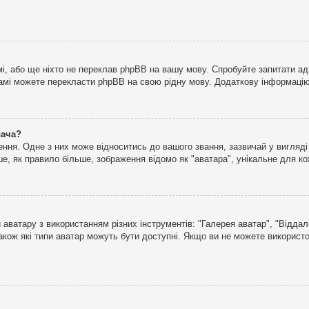
і, або ще ніхто не переклав phpBB на вашу мову. Спробуйте запитати ад
 самі можете перекласти phpBB на свою рідну мову. Додаткову інформаці
вача?
ня. Одне з них може відноситись до вашого звання, зазвичай у вигляді зі
е, як правило більше, зображення відомо як "аватара", унікальне для к
аватару з використанням різних інструментів: "Галерея аватар", "Відда
акож які типи аватар можуть бути доступні. Якщо ви не можете використо