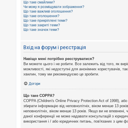
Що таке смайлики?
к
Чи можу я розміщувати зображення?
Що таке важливі оголошення?
Що таке оголошення?
Д
Що таке прикріплені теми?
о
Що таке закриті теми?
п
Що таке значок теми?
о
м
о
г
Вхід на форум і реєстрація
а
Навіщо мені потрібно реєструватися?
Ви можете цього і не робити. Все залежить від того, як ви
можливості, які недоступні для анонімних користувачів, так
хвилин, тому ми рекомендуємо це зробити.
Догори
Що таке COPPA?
COPPA (Children's Online Privacy Protection Act of 1998), а
збирати інформацію від неповнолітніх, віком менше 13 рокі
неповнолітніх, віком менше 13 років. Якщо ви не впевнені,
даної конференції не може надавати консультацій з юридични
використання і / або юридичних питань, пов'язаних з цим 