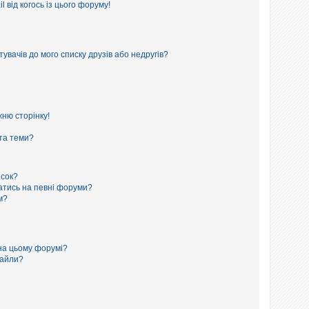
 від когось із цього форуму!
увачів до мого списку друзів або недругів?
ню сторінку!
 та теми?
исок?
сатись на певні форуми?
м?
на цьому форумі?
файли?