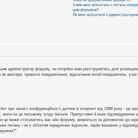
Чому на форумі немає функції X?
З ким мені зв'язатись з питань некор
цим форумом?
Як мені зв'язатися з адміністраторо
рішив адміністратор форуму, чи потрібно вам реєструватись для розміщен
і як аватари, приватні повідомлення, відсилання email-повідомлень, участ
бо Акт про захист конфіденційності дитини в інтернеті від 1998 року - це 
в, мати на це письмову згоду батьків. Припустимо й інше підтвердження щ
 чи це може стосуватись вас або форуму, зверніться за допомогою до юри
х питань і не є об'єктом юридичних відносин, окрім вказаних у відповіді
форумом?".