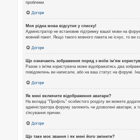
проблеми.
Догори
Моя рідна мова відсутня у списку!
Адміністратор не встановив підтримку вашої мови на форум
мовний пакет. Якщо такого мовного пакета не існує, то ви
Догори
Що означають зображення поряд з моїм ім'ям користу
Разом з ім'ям користувача може відображатись два зображен
повідомлень ви написали, або на ваш статус на форумі. Інш
Догори
Як мені включити відображення аватари?
На вкладці "Профіль" особистого розділу ви можете додати 
адміністратора форуму залежить чи дозволені аватари, а т
з'ясування причин.
Догори
Що таке моє звання і як мені його змінити?