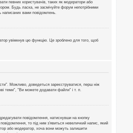
вати певних користувачів, таких як модератори або
тором. Будь ласка, не засмічуйте форум непотрібними
ть написаних вами повідомлень.
атор увімкнув цю функцію. Це зроблено для того, щоб
вісти". Можливо, доведеться зареєструватися, перш ніж
і теми", "Ви можете додавати файли" і т. п.
дредагувати повідомлення, натиснувши на кнопку
повідомлення, то під ним з'явиться невеличкий напис, який
тратор або модератор, хоча вони можуть залишити