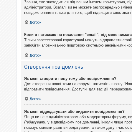
Звання, яке знаходиться під вашим іменем користувача, ві
адміністратори. Взагалі ви не можете безпосередньо змін
повідомленнями тільки для того, щоб підвищити своє званн
Догори
Коли я натискаю на посилання "email", від мене вимага
Тільки зареєстровані користувачі можуть відправляти emai
запобігти зловживанню поштовою системою анонімними ко
Догори
Створення повідомлень
Як мені створити нову тему або повідомлення?
Для створення нової теми на форумі, натисніть кнопку "Нов
відправити повідомлення. Доступні для вас дії перерахован
Догори
Як мені відредагувати або видалити повідомлення?
Якщо ви не є адміністратором або модератором форуму, ви
Редагувати
у відповідному повідомленні, інколи лише прот
показує скільки разів ви редагували, а також дату і час о