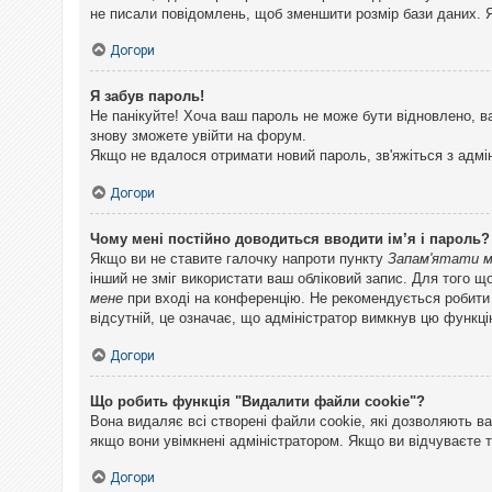
не писали повідомлень, щоб зменшити розмір бази даних. Я
Догори
Я забув пароль!
Не панікуйте! Хоча ваш пароль не може бути відновлено, в
знову зможете увійти на форум.
Якщо не вдалося отримати новий пароль, зв'яжіться з адмі
Догори
Чому мені постійно доводиться вводити ім’я і пароль?
Якщо ви не ставите галочку напроти пункту
Запам'ятати 
інший не зміг використати ваш обліковий запис. Для того щ
мене
при вході на конференцію. Не рекомендується робити це
відсутній, це означає, що адміністратор вимкнув цю функці
Догори
Що робить функція "Видалити файли cookie"?
Вона видаляє всі створені файли cookie, які дозволяють ва
якщо вони увімкнені адміністратором. Якщо ви відчуваєте 
Догори