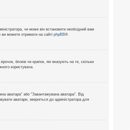
міністратора, чи може він встановити необхідний вам
ю ви можете отримати на сайті
phpBB
®.
рочок, блоків чи крапок, які вказують на те, скільки
ожного користувача.
лена аватара" або "Завантажувана аватара". Від
вувати аватари, зверніться до адміністратора для