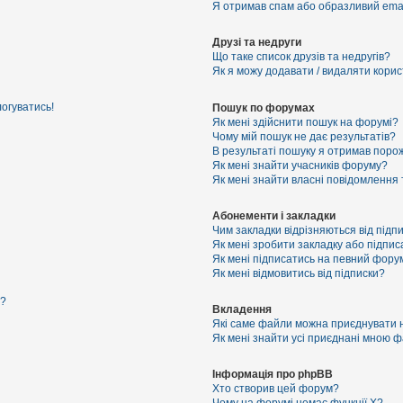
Я отримав спам або образливий email
Друзі та недруги
Що таке список друзів та недругів?
Як я можу додавати / видаляти корист
логуватись!
Пошук по форумах
Як мені здійснити пошук на форумі?
Чому мій пошук не дає результатів?
В результаті пошуку я отримав порож
Як мені знайти учасників форуму?
Як мені знайти власні повідомлення
Абонементи і закладки
Чим закладки відрізняються від підп
Як мені зробити закладку або підпи
Як мені підписатись на певний фору
Як мені відмовитись від підписки?
я?
Вкладення
Які саме файли можна приєднувати 
Як мені знайти усі приєднані мною 
Інформація про phpBB
Хто створив цей форум?