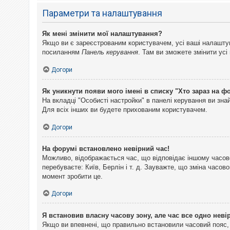
Параметри та налаштування
Як мені змінити мої налаштування?
Якщо ви є зареєстрованим користувачем, усі ваші налаштуван
посиланням
Панель керування
. Там ви зможете змінити ус
Догори
Як уникнути появи мого імені в списку "Хто зараз на ф
На вкладці "Особисті настройки" в панелі керування ви зн
Для всіх інших ви будете прихованим користувачем.
Догори
На форумі встановлено невірний час!
Можливо, відображається час, що відповідає іншому часово
перебуваєте: Київ, Берлін і т. д. Зауважте, що зміна часо
момент зробити це.
Догори
Я встановив власну часову зону, але час все одно неві
Якщо ви впевнені, що правильно встановили часовий пояс, 