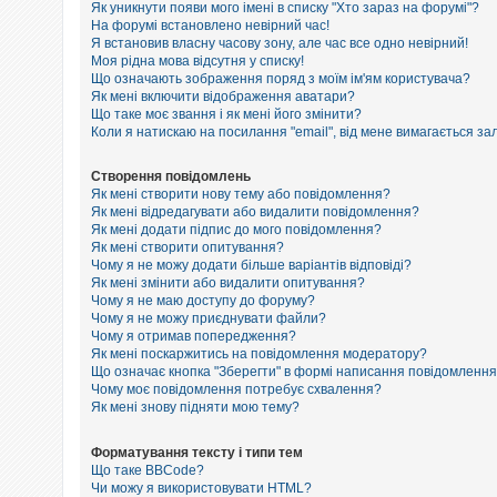
е
Як уникнути появи мого імені в списку "Хто зараз на форумі"?
з
На форумі встановлено невірний час!
в
Я встановив власну часову зону, але час все одно невірний!
і
Моя рідна мова відсутня у списку!
д
п
Що означають зображення поряд з моїм ім'ям користувача?
о
Як мені включити відображення аватари?
в
Що таке моє звання і як мені його змінити?
і
Коли я натискаю на посилання "email", від мене вимагається за
д
е
й
Створення повідомлень
Як мені створити нову тему або повідомлення?
Як мені відредагувати або видалити повідомлення?
Як мені додати підпис до мого повідомлення?
А
к
Як мені створити опитування?
т
Чому я не можу додати більше варіантів відповіді?
и
Як мені змінити або видалити опитування?
в
Чому я не маю доступу до форуму?
н
Чому я не можу приєднувати файли?
і
Чому я отримав попередження?
т
Як мені поскаржитись на повідомлення модератору?
е
м
Що означає кнопка "Зберегти" в формі написання повідомленн
и
Чому моє повідомлення потребує схвалення?
Як мені знову підняти мою тему?
П
Форматування тексту і типи тем
о
Що таке BBCode?
ш
Чи можу я використовувати HTML?
у