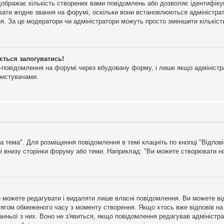
дображає кількість створених вами повідомлень або дозволяє ідентифіку
ювати жодне звання на форумі, оскільки вони встановлюються адміністра
я. За це модератори чи адміністратори можуть просто зменшити кількіс
ється залогуватись!
l-повідомлення на форумі через вбудовану форму, і лише якщо адміністр
ристувачами.
а тема". Для розміщення повідомлення в темі клацніть по кнопці "Відпо
і внизу сторінки форуму або теми. Наприклад: "Ви можете створювати нов
 можете редагувати і видаляти лише власні повідомлення. Ви можете ві
ягом обмеженого часу з моменту створення. Якщо хтось вже відповів на 
станньої з них. Воно не з'явиться, якщо повідомлення редагував адмініс