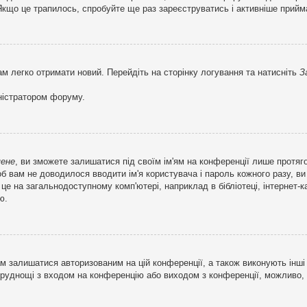
кщо це трапилось, спробуйте ще раз зареєструватись і активніше прийма
ам легко отримати новий. Перейдіть на сторінку логування та натисніть
З
ністратором форуму.
мене
, ви зможете залишатися під своїм ім'ям на конференції лише протяг
об вам не доводилося вводити ім'я користувача і пароль кожного разу, 
 на загальнодоступному комп'ютері, наприклад в бібліотеці, інтернет-ка
ю.
м залишатися авторизованим на цій конференції, а також виконують інші 
труднощі з входом на конференцію або виходом з конференції, можливо,