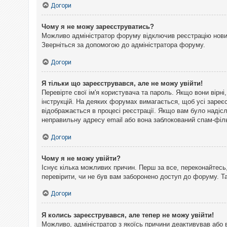
Догори
Чому я не можу зареєструватись?
Можливо адміністратор форуму відключив реєстрацію нових 
Зверніться за допомогою до адміністратора форуму.
Догори
Я тільки що зареєструвався, але не можу увійти!
Перевірте свої ім'я користувача та пароль. Якщо вони вірн
інструкцій. На деяких форумах вимагається, щоб усі зареє
відображається в процесі реєстрації. Якщо вам було надіс
неправильну адресу email або вона заблокований спам-філь
Догори
Чому я не можу увійти?
Існує кілька можливих причин. Перш за все, переконайтесь,
перевірити, чи не був вам заборонено доступ до форуму. 
Догори
Я колись зареєструвався, але тепер не можу увійти!
Можливо, адміністратор з якоїсь причини деактивував або 