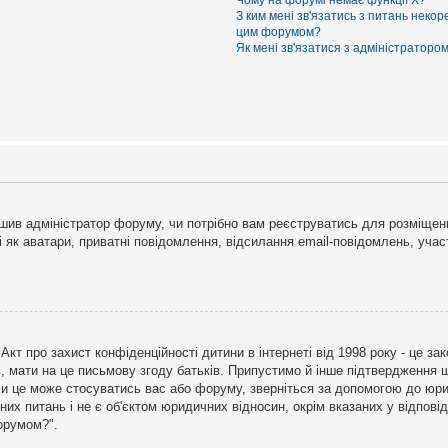
Чому на форумі немає функції X?
З ким мені зв'язатись з питань некор
цим форумом?
Як мені зв'язатися з адміністраторо
рішив адміністратор форуму, чи потрібно вам реєструватись для розміщен
і як аватари, приватні повідомлення, відсилання email-повідомлень, участ
бо Акт про захист конфіденційності дитини в інтернеті від 1998 року - це 
в, мати на це письмову згоду батьків. Припустимо й інше підтвердження щ
 чи це може стосуватись вас або форуму, зверніться за допомогою до юри
х питань і не є об'єктом юридичних відносин, окрім вказаних у відповіді
форумом?".