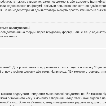
дображає кількість створених вами повідомлень або дозволяє ідентифіку
ювати жодне звання на форумі, оскільки вони встановлюються адміністра
я. За це модератори чи адміністратори можуть просто зменшити кількіс
ється залогуватись!
l-повідомлення на форумі через вбудовану форму, і лише якщо адміністр
ристувачами.
а тема". Для розміщення повідомлення в темі клацніть по кнопці "Відпо
і внизу сторінки форуму або теми. Наприклад: "Ви можете створювати нов
 можете редагувати і видаляти лише власні повідомлення. Ви можете ві
ягом обмеженого часу з моменту створення. Якщо хтось вже відповів на 
станньої з них. Воно не з'явиться, якщо повідомлення редагував адмініс