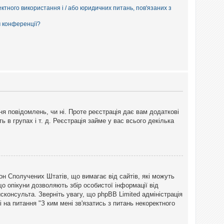
ектного використання і / або юридичних питань, пов'язаних з
м конференції?
ня повідомлень, чи ні. Проте реєстрація дає вам додаткові
ь в групах і т. д. Реєстрація займе у вас всього декілька
закон Сполучених Штатів, що вимагає від сайтів, які можуть
о опікуни дозволяють збір особистої інформації від
сконсульта. Зверніть увагу, що phpBB Limited адміністрація
 на питання "З ким мені зв'язатись з питань некоректного