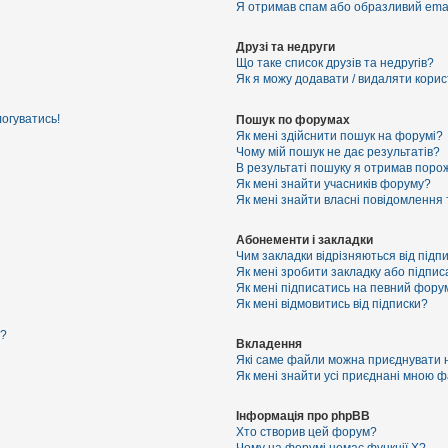
Я отримав спам або образливий email
Друзі та недруги
Що таке список друзів та недругів?
Як я можу додавати / видаляти корист
логуватись!
Пошук по форумах
Як мені здійснити пошук на форумі?
Чому мій пошук не дає результатів?
В результаті пошуку я отримав порож
Як мені знайти учасників форуму?
Як мені знайти власні повідомлення
Абонементи і закладки
Чим закладки відрізняються від підп
Як мені зробити закладку або підпи
Як мені підписатись на певний фору
Як мені відмовитись від підписки?
я?
Вкладення
Які саме файли можна приєднувати 
Як мені знайти усі приєднані мною 
Інформація про phpBB
Хто створив цей форум?