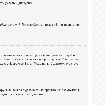
ти участь у дискусіях.
абули пароль?
. Дотримуйтесь інструкцій і незабаром ви
ом встановленого часу. Це зроблено для того, щоб ніхто
ви можете поставити галочку напроти пункту
Запам'ятати
фе, університеті і т. д. Якщо пункт
Запам'ятати мене
функції, такі як відстежування прочитаних повідомлень,
 видалення куків може допомогти.