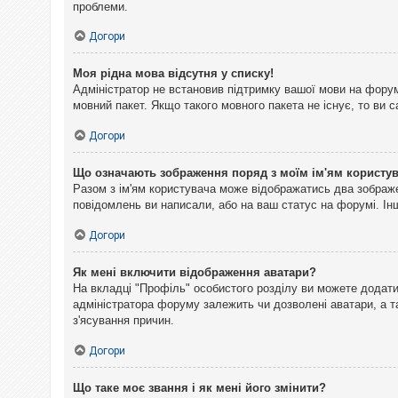
проблеми.
Догори
Моя рідна мова відсутня у списку!
Адміністратор не встановив підтримку вашої мови на форум
мовний пакет. Якщо такого мовного пакета не існує, то ви
Догори
Що означають зображення поряд з моїм ім'ям користу
Разом з ім'ям користувача може відображатись два зображен
повідомлень ви написали, або на ваш статус на форумі. Інш
Догори
Як мені включити відображення аватари?
На вкладці "Профіль" особистого розділу ви можете додати 
адміністратора форуму залежить чи дозволені аватари, а т
з'ясування причин.
Догори
Що таке моє звання і як мені його змінити?