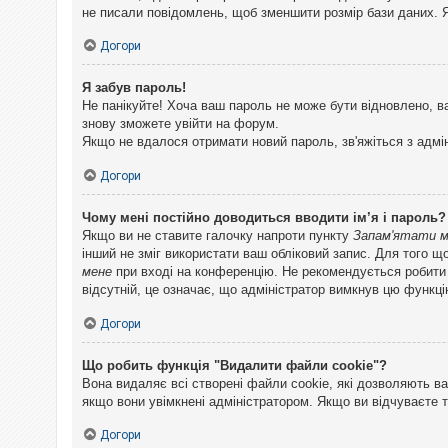
не писали повідомлень, щоб зменшити розмір бази даних. Я
Догори
Я забув пароль!
Не панікуйте! Хоча ваш пароль не може бути відновлено, в
знову зможете увійти на форум.
Якщо не вдалося отримати новий пароль, зв'яжіться з адмі
Догори
Чому мені постійно доводиться вводити ім’я і пароль?
Якщо ви не ставите галочку напроти пункту
Запам'ятати 
інший не зміг використати ваш обліковий запис. Для того щ
мене
при вході на конференцію. Не рекомендується робити це
відсутній, це означає, що адміністратор вимкнув цю функці
Догори
Що робить функція "Видалити файли cookie"?
Вона видаляє всі створені файли cookie, які дозволяють ва
якщо вони увімкнені адміністратором. Якщо ви відчуваєте 
Догори