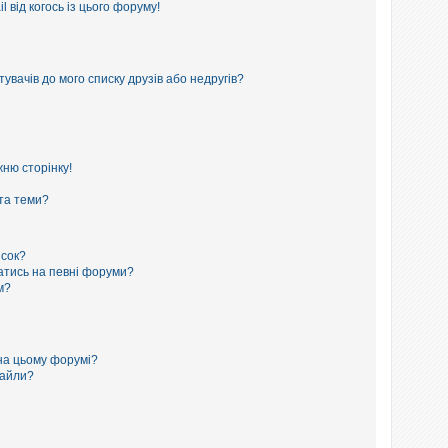
 від когось із цього форуму!
увачів до мого списку друзів або недругів?
ню сторінку!
 та теми?
исок?
сатись на певні форуми?
м?
на цьому форумі?
файли?