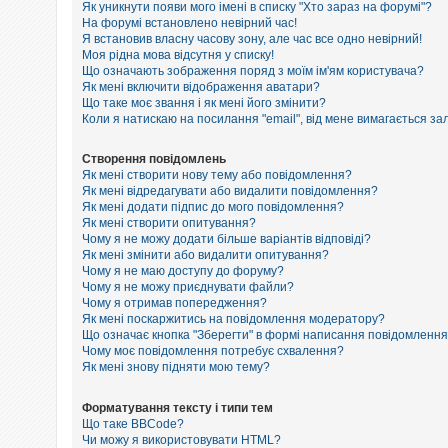
е
Як уникнути появи мого імені в списку "Хто зараз на форумі"?
з
На форумі встановлено невірний час!
в
Я встановив власну часову зону, але час все одно невірний!
і
Моя рідна мова відсутня у списку!
д
п
Що означають зображення поряд з моїм ім'ям користувача?
о
Як мені включити відображення аватари?
в
Що таке моє звання і як мені його змінити?
і
Коли я натискаю на посилання "email", від мене вимагається за
д
е
й
Створення повідомлень
Як мені створити нову тему або повідомлення?
Як мені відредагувати або видалити повідомлення?
Як мені додати підпис до мого повідомлення?
А
к
Як мені створити опитування?
т
Чому я не можу додати більше варіантів відповіді?
и
Як мені змінити або видалити опитування?
в
Чому я не маю доступу до форуму?
н
Чому я не можу приєднувати файли?
і
Чому я отримав попередження?
т
Як мені поскаржитись на повідомлення модератору?
е
м
Що означає кнопка "Зберегти" в формі написання повідомленн
и
Чому моє повідомлення потребує схвалення?
Як мені знову підняти мою тему?
П
Форматування тексту і типи тем
о
Що таке BBCode?
ш
Чи можу я використовувати HTML?
у