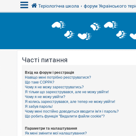
Теріологічна школа
форум Українського тері
В
х
і
д
Часті питання
Р
е
є
с
Вхід на форум і реєстрація
т
Навіщо мені потрібно реєструватися?
р
Що таке COPPA?
а
Чому я не можу зареєструватись?
ц
Я тільки що зареєструвався, але не можу увійти!
і
Чому я не можу увійти?
я
Я колись зареєструвався, але тепер не можу увійти!
Я забув пароль!
Чому мені постійно доводиться вводити ім’я і пароль?
Т
Що робить функція "Видалити файли cookie"?
е
м
и
Параметри та налаштування
б
Як мені змінити мої налаштування?