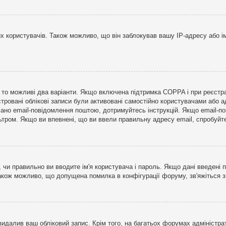
користувачів. Також можливо, що він заблокував вашу IP-адресу або ім
і, то можливі два варіанти. Якщо включена підтримка COPPA і при реєстр
стровані облікові записи були активовані самостійно користувачами або 
лано email-повідомлення поштою, дотримуйтесь інструкцій. Якщо email-п
тром. Якщо ви впевнені, що ви ввели правильну адресу email, спробуйте 
 чи правильно ви вводите ім'я користувача і пароль. Якщо дані введені п
Також можливо, що допущена помилка в конфігурації форуму, зв'яжіться 
видалив ваш обліковий запис. Крім того, на багатьох форумах адміністра