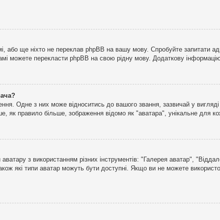
і, або ще ніхто не переклав phpBB на вашу мову. Спробуйте запитати ад
 самі можете перекласти phpBB на свою рідну мову. Додаткову інформаці
вача?
ня. Одне з них може відноситись до вашого звання, зазвичай у вигляді зі
е, як правило більше, зображення відомо як "аватара", унікальне для к
аватару з використанням різних інструментів: "Галерея аватар", "Відда
акож які типи аватар можуть бути доступні. Якщо ви не можете використо