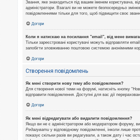
Звання, яке знаходиться під вашим іменем користувача, ві
адміністратори. Взагалі ви не можете безпосередньо змін
повідомленнями тільки для того, щоб підвищити своє званн
Догори
Коли я натискаю на посилання "email", від мене вимага
Тільки зареєстровані користувачі можуть відправляти emai
запобігти зловживанню поштовою системою анонімними ко
Догори
Створення повідомлень
Як мені створити нову тему або повідомлення?
Для створення нової теми на форумі, натисніть кнопку "Нов
відправити повідомлення. Доступні для вас дії перерахован
Догори
Як мені відредагувати або видалити повідомлення?
Якщо ви не є адміністратором або модератором форуму, ви
Редагувати
у відповідному повідомленні, інколи лише прот
показує скільки разів ви редагували, а також дату і час о