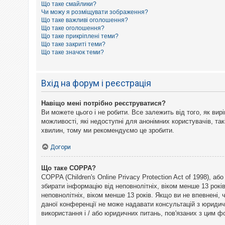
Що таке смайлики?
к
Чи можу я розміщувати зображення?
Що таке важливі оголошення?
Що таке оголошення?
Д
Що таке прикріплені теми?
о
Що таке закриті теми?
п
Що таке значок теми?
о
м
о
г
Вхід на форум і реєстрація
а
Навіщо мені потрібно реєструватися?
Ви можете цього і не робити. Все залежить від того, як ви
можливості, які недоступні для анонімних користувачів, так
хвилин, тому ми рекомендуємо це зробити.
Догори
Що таке COPPA?
COPPA (Children's Online Privacy Protection Act of 1998), а
збирати інформацію від неповнолітніх, віком менше 13 рокі
неповнолітніх, віком менше 13 років. Якщо ви не впевнені,
даної конференції не може надавати консультацій з юридични
використання і / або юридичних питань, пов'язаних з цим 