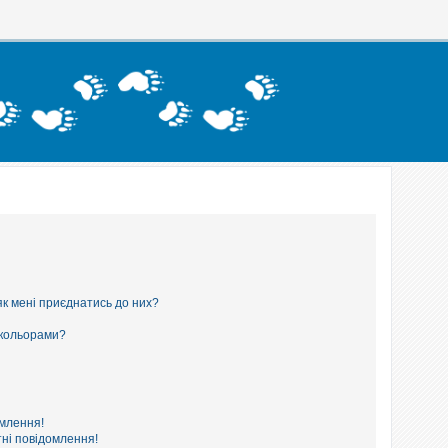
як мені приєднатись до них?
 кольорами?
омлення!
ні повідомлення!