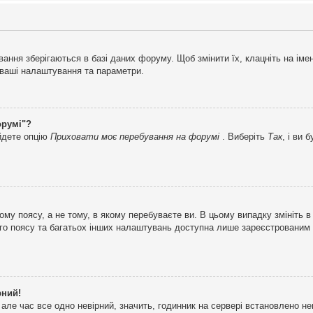
ня зберігаються в базі даних форуму. Щоб змінити їх, клацніть на імені 
і ваші налаштування та параметри.
орумі"?
айдете опцію
Приховати моє перебування на форумі
. Виберіть
Так
, і ви
му поясу, а не тому, в якому перебуваєте ви. В цьому випадку змініть в
вого поясу та багатьох інших налаштувань доступна лише зареєстрованим
рний!
але час все одно невірний, значить, годинник на сервері встановлено н