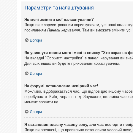
Параметри та налаштування
Як мені змінити мої налаштування?
Якщо ви є зареєстрованим користувачем, усі ваші налаштуван
посиланням
Панель керування
. Там ви зможете змінити ус
Догори
Як уникнути появи мого імені в списку "Хто зараз на ф
На вкладці "Особисті настройки" в панелі керування ви зн
Для всіх інших ви будете прихованим користувачем.
Догори
На форумі встановлено невірний час!
Можливо, відображається час, що відповідає іншому часово
перебуваєте: Київ, Берлін і т. д. Зауважте, що зміна часо
момент зробити це.
Догори
Я встановив власну часову зону, але час все одно неві
Якщо ви впевнені, що правильно встановили часовий пояс, 