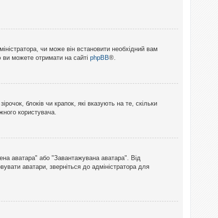
міністратора, чи може він встановити необхідний вам
ю ви можете отримати на сайті
phpBB
®.
рочок, блоків чи крапок, які вказують на те, скільки
ожного користувача.
лена аватара" або "Завантажувана аватара". Від
вувати аватари, зверніться до адміністратора для