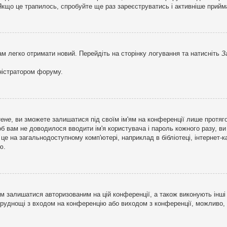
кщо це трапилось, спробуйте ще раз зареєструватись і активніше прийма
ам легко отримати новий. Перейдіть на сторінку логування та натисніть
З
ністратором форуму.
мене
, ви зможете залишатися під своїм ім'ям на конференції лише протяг
об вам не доводилося вводити ім'я користувача і пароль кожного разу, 
 на загальнодоступному комп'ютері, наприклад в бібліотеці, інтернет-ка
ю.
м залишатися авторизованим на цій конференції, а також виконують інші 
труднощі з входом на конференцію або виходом з конференції, можливо,