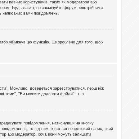
вати певних користувачів, таких як модератори або
тором. Будь ласка, не засмічуйте форум непотрібними
ть написаних вами повідомлень.
атор увімкнув цю функцію. Це зроблено для того, щоб
вісти". Можливо, доведеться зареєструватися, перш ніж
і теми", "Ви можете додавати файли" і т. п.
дредагувати повідомлення, натиснувши на кнопку
повідомлення, то під ним з'явиться невеличкий напис, який
тратор або модератор, хоча вони можуть залишити