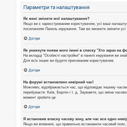
Параметри та налаштування
Як мені змінити мої налаштування?
Якщо ви є зареєстрованим користувачем, усі ваші налаштуван
посиланням
Панель керування
. Там ви зможете змінити ус
Догори
Як уникнути появи мого імені в списку "Хто зараз на ф
На вкладці "Особисті настройки" в панелі керування ви зн
Для всіх інших ви будете прихованим користувачем.
Догори
На форумі встановлено невірний час!
Можливо, відображається час, що відповідає іншому часово
перебуваєте: Київ, Берлін і т. д. Зауважте, що зміна часо
момент зробити це.
Догори
Я встановив власну часову зону, але час все одно неві
Якщо ви впевнені, що правильно встановили часовий пояс, 