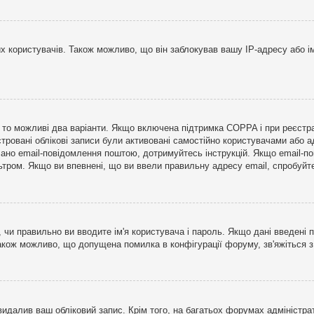
користувачів. Також можливо, що він заблокував вашу IP-адресу або ім
і, то можливі два варіанти. Якщо включена підтримка COPPA і при реєстр
стровані облікові записи були активовані самостійно користувачами або 
лано email-повідомлення поштою, дотримуйтесь інструкцій. Якщо email-п
тром. Якщо ви впевнені, що ви ввели правильну адресу email, спробуйте 
 чи правильно ви вводите ім'я користувача і пароль. Якщо дані введені п
Також можливо, що допущена помилка в конфігурації форуму, зв'яжіться 
видалив ваш обліковий запис. Крім того, на багатьох форумах адміністра