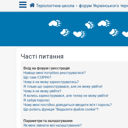
Теріологічна школа
форум Українського тері
В
х
і
д
Часті питання
Р
е
є
с
Вхід на форум і реєстрація
т
Навіщо мені потрібно реєструватися?
р
Що таке COPPA?
а
Чому я не можу зареєструватись?
ц
Я тільки що зареєструвався, але не можу увійти!
і
Чому я не можу увійти?
я
Я колись зареєструвався, але тепер не можу увійти!
Я забув пароль!
Чому мені постійно доводиться вводити ім’я і пароль?
Т
Що робить функція "Видалити файли cookie"?
е
м
и
Параметри та налаштування
б
Як мені змінити мої налаштування?