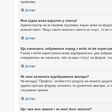
проблеми.
Догори
Моя рідна мова відсутня у списку!
Адміністратор не встановив підтримку вашої мови на форум
мовний пакет. Якщо такого мовного пакета не існує, то ви
Догори
Що означають зображення поряд з моїм ім'ям користу
Разом з ім'ям користувача може відображатись два зображен
повідомлень ви написали, або на ваш статус на форумі. Інш
Догори
Як мені включити відображення аватари?
На вкладці "Профіль" особистого розділу ви можете додати 
адміністратора форуму залежить чи дозволені аватари, а т
з'ясування причин.
Догори
Що таке моє звання і як мені його змінити?