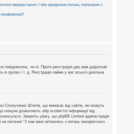
ектного використання і / або юридичних питань, пов'язаних з
м конференції?
ня повідомлень, чи ні. Проте реєстрація дає вам додаткові
ь в групах і т. д. Реєстрація займе у вас всього декілька
закон Сполучених Штатів, що вимагає від сайтів, які можуть
о опікуни дозволяють збір особистої інформації від
сконсульта. Зверніть увагу, що phpBB Limited адміністрація
 на питання "З ким мені зв'язатись з питань некоректного