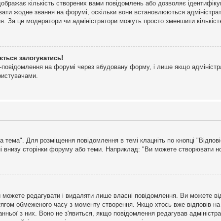
дображає кількість створених вами повідомлень або дозволяє ідентифіку
ювати жодне звання на форумі, оскільки вони встановлюються адміністра
я. За це модератори чи адміністратори можуть просто зменшити кількіс
ється залогуватись!
l-повідомлення на форумі через вбудовану форму, і лише якщо адміністр
ристувачами.
а тема". Для розміщення повідомлення в темі клацніть по кнопці "Відпо
і внизу сторінки форуму або теми. Наприклад: "Ви можете створювати нов
 можете редагувати і видаляти лише власні повідомлення. Ви можете ві
ягом обмеженого часу з моменту створення. Якщо хтось вже відповів на 
станньої з них. Воно не з'явиться, якщо повідомлення редагував адмініс