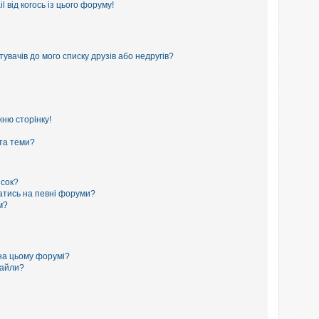
 від когось із цього форуму!
увачів до мого списку друзів або недругів?
ню сторінку!
 та теми?
исок?
сатись на певні форуми?
м?
на цьому форумі?
файли?