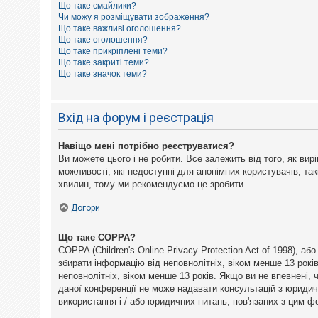
Що таке смайлики?
к
Чи можу я розміщувати зображення?
Що таке важливі оголошення?
Що таке оголошення?
Д
Що таке прикріплені теми?
о
Що таке закриті теми?
п
Що таке значок теми?
о
м
о
г
Вхід на форум і реєстрація
а
Навіщо мені потрібно реєструватися?
Ви можете цього і не робити. Все залежить від того, як ви
можливості, які недоступні для анонімних користувачів, так
хвилин, тому ми рекомендуємо це зробити.
Догори
Що таке COPPA?
COPPA (Children's Online Privacy Protection Act of 1998), а
збирати інформацію від неповнолітніх, віком менше 13 рокі
неповнолітніх, віком менше 13 років. Якщо ви не впевнені,
даної конференції не може надавати консультацій з юридични
використання і / або юридичних питань, пов'язаних з цим 