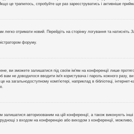
кщо це трапилось, спробуйте ще раз зареєструватись і активніше прийма
ам легко отримати новий. Перейдіть на сторінку логування та натисніть
З
ністратором форуму.
мене
, ви зможете залишатися під своїм ім'ям на конференції лише протяг
об вам не доводилося вводити ім'я користувача і пароль кожного разу, 
 на загальнодоступному комп'ютері, наприклад в бібліотеці, інтернет-ка
ю.
м залишатися авторизованим на цій конференції, а також виконують інші 
труднощі з входом на конференцію або виходом з конференції, можливо,