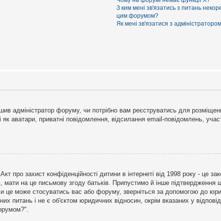
Чому на форумі немає функції X?
З ким мені зв'язатись з питань некор
цим форумом?
Як мені зв'язатися з адміністраторо
рішив адміністратор форуму, чи потрібно вам реєструватись для розміщен
і як аватари, приватні повідомлення, відсилання email-повідомлень, участ
бо Акт про захист конфіденційності дитини в інтернеті від 1998 року - це 
в, мати на це письмову згоду батьків. Припустимо й інше підтвердження щ
 чи це може стосуватись вас або форуму, зверніться за допомогою до юри
х питань і не є об'єктом юридичних відносин, окрім вказаних у відповіді
форумом?".