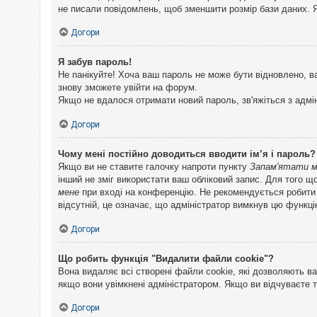
не писали повідомлень, щоб зменшити розмір бази даних. Я
Догори
Я забув пароль!
Не панікуйте! Хоча ваш пароль не може бути відновлено, в
знову зможете увійти на форум.
Якщо не вдалося отримати новий пароль, зв'яжіться з адмі
Догори
Чому мені постійно доводиться вводити ім’я і пароль?
Якщо ви не ставите галочку напроти пункту
Запам'ятати 
інший не зміг використати ваш обліковий запис. Для того щ
мене
при вході на конференцію. Не рекомендується робити це
відсутній, це означає, що адміністратор вимкнув цю функці
Догори
Що робить функція "Видалити файли cookie"?
Вона видаляє всі створені файли cookie, які дозволяють ва
якщо вони увімкнені адміністратором. Якщо ви відчуваєте 
Догори