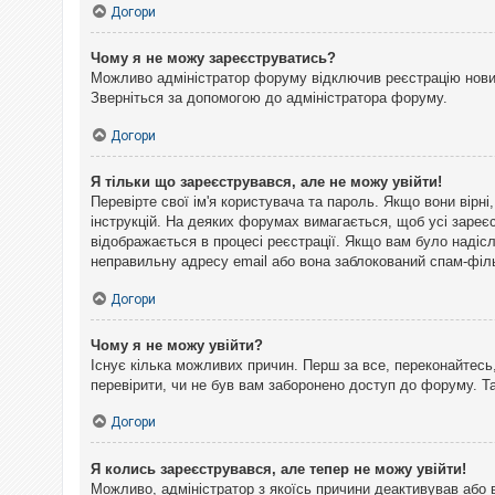
Догори
Чому я не можу зареєструватись?
Можливо адміністратор форуму відключив реєстрацію нових 
Зверніться за допомогою до адміністратора форуму.
Догори
Я тільки що зареєструвався, але не можу увійти!
Перевірте свої ім'я користувача та пароль. Якщо вони вірн
інструкцій. На деяких форумах вимагається, щоб усі зареє
відображається в процесі реєстрації. Якщо вам було надіс
неправильну адресу email або вона заблокований спам-філь
Догори
Чому я не можу увійти?
Існує кілька можливих причин. Перш за все, переконайтесь,
перевірити, чи не був вам заборонено доступ до форуму. 
Догори
Я колись зареєструвався, але тепер не можу увійти!
Можливо, адміністратор з якоїсь причини деактивував або 