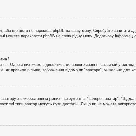
і, або ще ніхто не переклав phpBB на вашу мову. Спробуйте запитати ад
 самі можете перекласти phpBB на свою рідну мову. Додаткову інформаці
вача?
ня. Одне з них може відноситись до вашого звання, зазвичай у вигляді зі
е, як правило більше, зображення відомо як "аватара", унікальне для к
аватару з використанням різних інструментів: "Галерея аватар", "Відда
акож які типи аватар можуть бути доступні. Якщо ви не можете використо