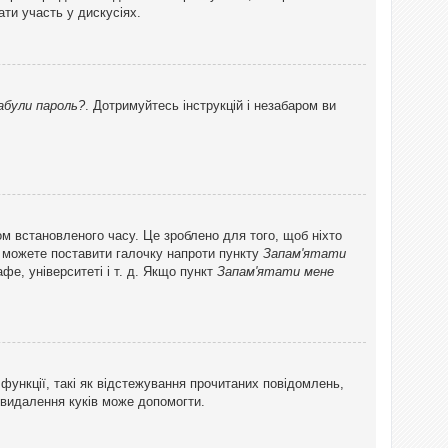
ти участь у дискусіях.
абули пароль?
. Дотримуйтесь інструкцій і незабаром ви
ом встановленого часу. Це зроблено для того, щоб ніхто
ви можете поставити галочку напроти пункту
Запам'ятати
фе, університеті і т. д. Якщо пункт
Запам'ятати мене
функції, такі як відстежування прочитаних повідомлень,
 видалення куків може допомогти.