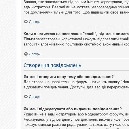
Звання, яке знаходиться під вашим іменем користувача, ві
адміністратори. Взагалі ви не можете безпосередньо змін
повідомленнями тільки для того, щоб підвищити своє званн
Догори
Коли я натискаю на посилання "email", від мене вимага
Тільки зареєстровані користувачі можуть відправляти emai
запобігти зловживанню поштовою системою анонімними ко
Догори
Створення повідомлень
Як мені створити нову тему або повідомлення?
Для створення нової теми на форумі, натисніть кнопку "Нов
відправити повідомлення. Доступні для вас дії перерахован
Догори
Як мені відредагувати або видалити повідомлення?
Якщо ви не є адміністратором або модератором форуму, ви
Редагувати
у відповідному повідомленні, інколи лише прот
показує скільки разів ви редагували, а також дату і час о