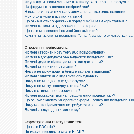
е
Як уникнути появи мого імені в списку "Хто зараз на форумі"?
з
На форумі встановлено невірний час!
в
Я встановив власну часову зону, але час все одно невірний!
і
Моя рідна мова відсутня у списку!
д
п
Що означають зображення поряд з моїм ім'ям користувача?
о
Як мені включити відображення аватари?
в
Що таке моє звання і як мені його змінити?
і
Коли я натискаю на посилання "email", від мене вимагається за
д
е
й
Створення повідомлень
Як мені створити нову тему або повідомлення?
Як мені відредагувати або видалити повідомлення?
Як мені додати підпис до мого повідомлення?
А
к
Як мені створити опитування?
т
Чому я не можу додати більше варіантів відповіді?
и
Як мені змінити або видалити опитування?
в
Чому я не маю доступу до форуму?
н
Чому я не можу приєднувати файли?
і
Чому я отримав попередження?
т
Як мені поскаржитись на повідомлення модератору?
е
м
Що означає кнопка "Зберегти" в формі написання повідомленн
и
Чому моє повідомлення потребує схвалення?
Як мені знову підняти мою тему?
П
Форматування тексту і типи тем
о
Що таке BBCode?
ш
Чи можу я використовувати HTML?
у