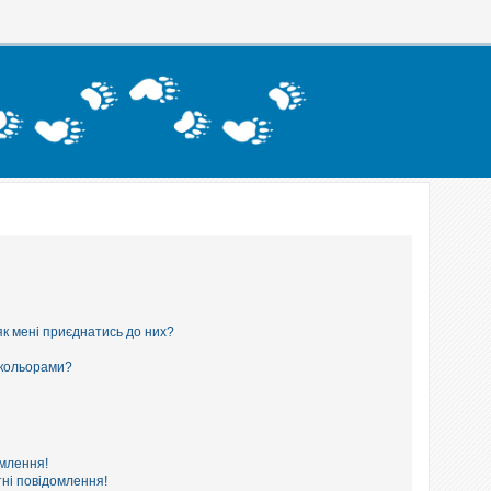
як мені приєднатись до них?
 кольорами?
омлення!
ні повідомлення!