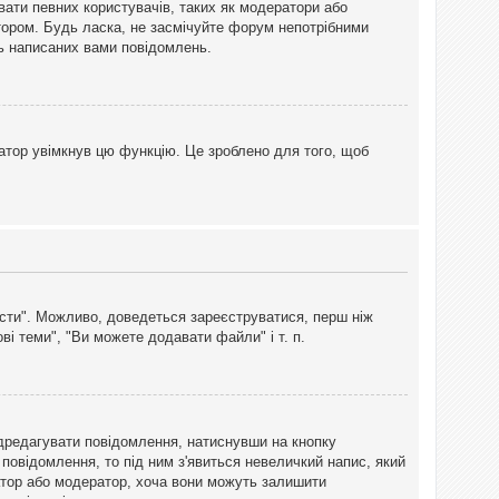
вати певних користувачів, таких як модератори або
тором. Будь ласка, не засмічуйте форум непотрібними
ть написаних вами повідомлень.
атор увімкнув цю функцію. Це зроблено для того, щоб
вісти". Можливо, доведеться зареєструватися, перш ніж
і теми", "Ви можете додавати файли" і т. п.
дредагувати повідомлення, натиснувши на кнопку
повідомлення, то під ним з'явиться невеличкий напис, який
тратор або модератор, хоча вони можуть залишити