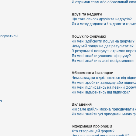
Я отримав спам або образливий email
Друзі та недруги
Що таке список друзів та недругів?
Як я можу додавати / видаляти корист
логуватись!
Пошук по форумах
Як мені здійснити пошук на форумі?
Чому мій пошук не дає результатів?
В результаті пошуку я отримав порож
Як мені знайти учасників форуму?
Як мені знайти власні повідомлення
Абонементи і закладки
Чим закладки відрізняються від підп
Як мені зробити закладку або підпи
Як мені підписатись на певний фору
Як мені відмовитись від підписки?
я?
Вкладення
Які саме файли можна приєднувати 
Як мені знайти усі приєднані мною 
Інформація про phpBB
Хто створив цей форум?