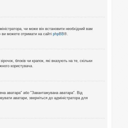
міністратора, чи може він встановити необхідний вам
ю ви можете отримати на сайті
phpBB
®.
рочок, блоків чи крапок, які вказують на те, скільки
ожного користувача.
лена аватара" або "Завантажувана аватара". Від
вувати аватари, зверніться до адміністратора для