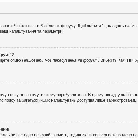
ня зберігаються в базі даних форуму. Щоб змінити їх, клацніть на імені 
і ваші налаштування та параметри.
орумі"?
айдете опцію
Приховати моє перебування на форумі
. Виберіть
Так
, і ви
му поясу, а не тому, в якому перебуваєте ви. В цьому випадку змініть в
вого поясу та багатьох інших налаштувань доступна лише зареєстрованим
рний!
але час все одно невірний, значить, годинник на сервері встановлено н