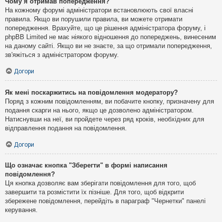
Чому я отримав попередження?
На кожному форумі адміністратори встановлюють свої власні
правила. Якщо ви порушили правила, ви можете отримати
попередження. Врахуйте, що це рішення адміністратора форуму, і
phpBB Limited не має ніякого відношення до попереджень, винесеним
на даному сайті. Якщо ви не знаєте, за що отримали попередження,
зв'яжіться з адміністратором форуму.
Догори
Як мені поскаржитись на повідомлення модератору?
Поряд з кожним повідомленням, ви побачите кнопку, призначену для
подання скарги на нього, якщо це дозволено адміністратором.
Натиснувши на неї, ви пройдете через ряд кроків, необхідних для
відправлення подання на повідомлення.
Догори
Що означає кнопка "Зберегти" в формі написання
повідомлення?
Ця кнопка дозволяє вам зберігати повідомлення для того, щоб
завершити та розмістити їх пізніше. Для того, щоб відкрити
збережене повідомлення, перейдіть в параграф "Чернетки" панелі
керування.