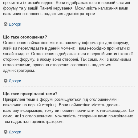
прочитати їх якнайшвидше. Вони відображаються в верхній частині
форуму та у вашій Панелі керування. Можливість написання вами
важливих оголошень надається адміністратором.
Догори
Що таке оголошення?
Оголошення найчастіше містять важливу інформацію для форуму,
який ви переглядаєте в даний момент, і вам необхідно прочитати їх
якнайшвидше. Оголошення відображаються в верхній частині кожної
сторінки форуму, в якому вони створені. Так само, як і з важливими
оголошеннями, право на створення оголошень надається
адміністратором.
Догори
Що таке прикріплені теми?
Прикріплені теми в форумі розміщуються під оголошеннями і
виключно на першій сторінці. Вони найчастіше містять досить
важливу інформацію, тому ви повинні прочитати їх якнайшвидше. Так
само, як і з оголошеннями, можливість створення вами прикріплених
тем надається адміністратором.
Догори