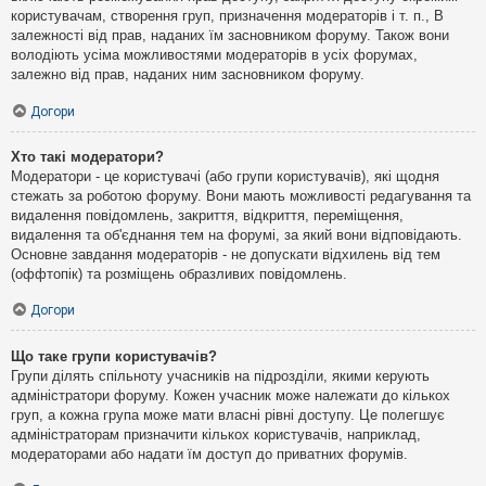
користувачам, створення груп, призначення модераторів і т. п., В
залежності від прав, наданих їм засновником форуму. Також вони
володіють усіма можливостями модераторів в усіх форумах,
залежно від прав, наданих ним засновником форуму.
Догори
Хто такі модератори?
Модератори - це користувачі (або групи користувачів), які щодня
стежать за роботою форуму. Вони мають можливості редагування та
видалення повідомлень, закриття, відкриття, переміщення,
видалення та об'єднання тем на форумі, за який вони відповідають.
Основне завдання модераторів - не допускати відхилень від тем
(оффтопік) та розміщень образливих повідомлень.
Догори
Що таке групи користувачів?
Групи ділять спільноту учасників на підрозділи, якими керують
адміністратори форуму. Кожен учасник може належати до кількох
груп, а кожна група може мати власні рівні доступу. Це полегшує
адміністраторам призначити кількох користувачів, наприклад,
модераторами або надати їм доступ до приватних форумів.