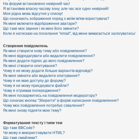
е
На форумі встановлено невірний час!
з
Я встановив власну часову зону, але час все одно невірний!
в
і
Моя рідна мова відсутня у списку!
д
Що означають зображення поряд з моїм ім'ям користувача?
п
Як мені включити відображення аватари?
о
Що таке моє звання і як мені його змінити?
в
Коли я натискаю на посилання "email", від мене вимагається залогуватись!
і
д
е
Створення повідомлень
й
Як мені створити нову тему або повідомлення?
Як мені відредагувати або видалити повідомлення?
Як мені додати підпис до мого повідомлення?
А
Як мені створити опитування?
к
Чому я не можу додати більше варіантів відповіді?
т
Як мені змінити або видалити опитування?
и
Чому я не маю доступу до форуму?
в
Чому я не можу приєднувати файли?
н
Чому я отримав попередження?
і
т
Як мені поскаржитись на повідомлення модератору?
е
Що означає кнопка "Зберегти" в формі написання повідомлення?
м
Чому моє повідомлення потребує схвалення?
и
Як мені знову підняти мою тему?
Форматування тексту і типи тем
П
Що таке BBCode?
о
Чи можу я використовувати HTML?
ш
Що таке смайлики?
у