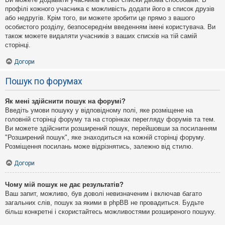
профілі кожного учасника є можливість додати його в список друзів
або недругів. Крім того, ви можете зробити це прямо з вашого
особистого розділу, безпосереднім введенням імені користувача. Ви
також можете видаляти учасників з ваших списків на тій самій
сторінці.
Догори
Пошук по форумах
Як мені здійснити пошук на форумі?
Введіть умови пошуку у відповідному полі, яке розміщене на
головній сторінці форуму та на сторінках перегляду форумів та тем.
Ви можете здійснити розширений пошук, перейшовши за посиланням
"Розширений пошук", яке знаходиться на кожній сторінці форуму.
Розміщення посилань може відрізнятись, залежно від стилю.
Догори
Чому мій пошук не дає результатів?
Ваш запит, можливо, був доволі невизначеним і включав багато
загальних слів, пошук за якими в phpBB не провадиться. Будьте
більш конкретні і скористайтесь можливостями розширеного пошуку.