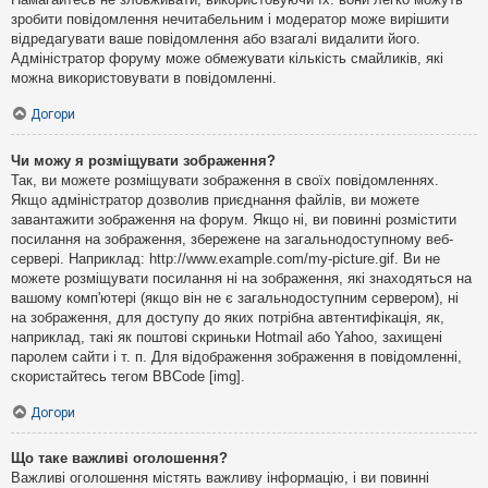
зробити повідомлення нечитабельним і модератор може вирішити
відредагувати ваше повідомлення або взагалі видалити його.
Адміністратор форуму може обмежувати кількість смайликів, які
можна використовувати в повідомленні.
Догори
Чи можу я розміщувати зображення?
Так, ви можете розміщувати зображення в своїх повідомленнях.
Якщо адміністратор дозволив приєднання файлів, ви можете
завантажити зображення на форум. Якщо ні, ви повинні розмістити
посилання на зображення, збережене на загальнодоступному веб-
сервері. Наприклад: http://www.example.com/my-picture.gif. Ви не
можете розміщувати посилання ні на зображення, які знаходяться на
вашому комп'ютері (якщо він не є загальнодоступним сервером), ні
на зображення, для доступу до яких потрібна автентифікація, як,
наприклад, такі як поштові скриньки Hotmail або Yahoo, захищені
паролем сайти і т. п. Для відображення зображення в повідомленні,
скористайтесь тегом BBCode [img].
Догори
Що таке важливі оголошення?
Важливі оголошення містять важливу інформацію, і ви повинні