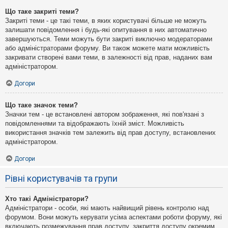
Що таке закриті теми?
Закриті теми - це такі теми, в яких користувачі більше не можуть
залишати повідомлення і будь-які опитування в них автоматично
завершуються. Теми можуть бути закриті виключно модераторами
або адміністраторами форуму. Ви також можете мати можливість
закривати створені вами теми, в залежності від прав, наданих вам
адміністратором.
Догори
Що таке значок теми?
Значки тем - це встановлені автором зображення, які пов'язані з
повідомленнями та відображають їхній зміст. Можливість
використання значків тем залежить від прав доступу, встановлених
адміністратором.
Догори
Рівні користувачів та групи
Хто такі Адміністратори?
Адміністратори - особи, які мають найвищий рівень контролю над
форумом. Вони можуть керувати усіма аспектами роботи форуму, які
включають розмежування прав доступу, закриття доступу окремим