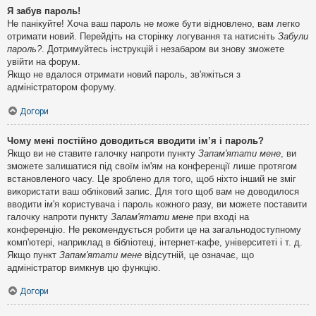
Я забув пароль!
Не панікуйте! Хоча ваш пароль не може бути відновлено, вам легко
отримати новий. Перейдіть на сторінку логування та натисніть
Забули
пароль?
. Дотримуйтесь інструкцій і незабаром ви знову зможете
увійти на форум.
Якщо не вдалося отримати новий пароль, зв'яжіться з
адміністратором форуму.
Догори
Чому мені постійно доводиться вводити ім’я і пароль?
Якщо ви не ставите галочку напроти пункту
Запам'ятати мене
, ви
зможете залишатися під своїм ім'ям на конференції лише протягом
встановленого часу. Це зроблено для того, щоб ніхто інший не зміг
використати ваш обліковий запис. Для того щоб вам не доводилося
вводити ім'я користувача і пароль кожного разу, ви можете поставити
галочку напроти пункту
Запам'ятати мене
при вході на
конференцію. Не рекомендується робити це на загальнодоступному
комп'ютері, наприклад в бібліотеці, інтернет-кафе, університеті і т. д.
Якщо пункт
Запам'ятати мене
відсутній, це означає, що
адміністратор вимкнув цю функцію.
Догори