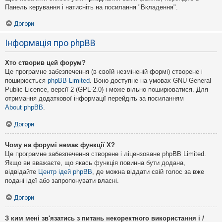
Панель керування і натисніть на посилання "Вкладення".
Догори
Інформація про phpBB
Хто створив цей форум?
Це програмне забезпечення (в своїй незміненій формі) створене і
поширюється
phpBB Limited
. Воно доступне на умовах GNU General
Public Licence, версії 2 (GPL-2.0) і може вільно поширюватися. Для
отримання додаткової інформації перейдіть за посиланням
About phpBB
.
Догори
Чому на форумі немає функції X?
Це програмне забезпечення створене і ліцензоване phpBB Limited.
Якщо ви вважаєте, що якась функція повинна бути додана,
відвідайте
Центр ідей phpBB
, де можна віддати свій голос за вже
подані ідеї або запропонувати власні.
Догори
З ким мені зв'язатись з питань некоректного використання і /