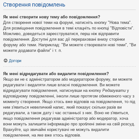
Створення повідомлень
Як мені створити нову тему або повідомлення?
Для створення нової теми на форумі, натисніть кнопку "Нова тема".
Для розміщення повідомлення в темі клацніть по кнопці "Відповісти".
Можливо, доведеться зареєструватися, перш ніж відправити
повідомлення. Доступні для вас дії перераховані внизу сторінки
форуму або теми. Наприклад: "Ви можете створювати нові теми", "Ви
можете додавати файли" і т. п.
Догори
Як мені відредагувати або видалити повідомлення?
Якщо ви не є адміністратором або модератором форуму, ви можете
редагувати і видаляти лише власні повідомлення. Ви можете
відредагувати повідомлення, натиснувши на кнопку
Редагувати
у
відповідному повідомленні, інколи лише протягом обмеженого часу з
моменту створення. Якщо хтось вже відповів на повідомлення, то під
ним з'явиться невеличкий напис, який показує скільки разів ви
редагували, а також дату і час останньої з них. Воно не з'явиться,
якщо повідомлення редагував адміністратор або модератор, хоча
вони можуть залишити інформацію про зроблені зміни на свій розсуд.
Врахуйте, що звичайні користувачі не можуть видалити
повідомлення, на яке вже хтось відповів.