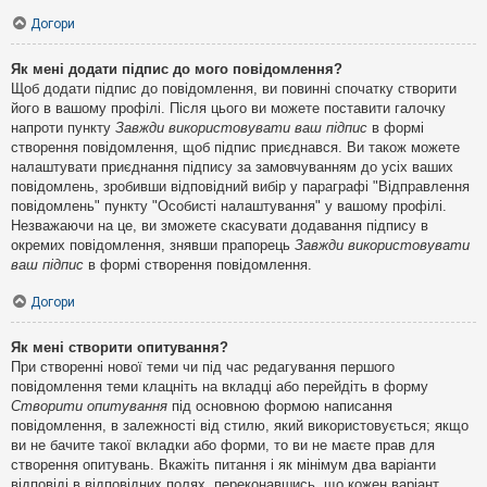
Догори
Як мені додати підпис до мого повідомлення?
Щоб додати підпис до повідомлення, ви повинні спочатку створити
його в вашому профілі. Після цього ви можете поставити галочку
напроти пункту
Завжди використовувати ваш підпис
в формі
створення повідомлення, щоб підпис приєднався. Ви також можете
налаштувати приєднання підпису за замовчуванням до усіх ваших
повідомлень, зробивши відповідний вибір у параграфі "Відправлення
повідомлень" пункту "Особисті налаштування" у вашому профілі.
Незважаючи на це, ви зможете скасувати додавання підпису в
окремих повідомлення, знявши прапорець
Завжди використовувати
ваш підпис
в формі створення повідомлення.
Догори
Як мені створити опитування?
При створенні нової теми чи під час редагування першого
повідомлення теми клацніть на вкладці або перейдіть в форму
Створити опитування
під основною формою написання
повідомлення, в залежності від стилю, який використовується; якщо
ви не бачите такої вкладки або форми, то ви не маєте прав для
створення опитувань. Вкажіть питання і як мінімум два варіанти
відповіді в відповідних полях, переконавшись, що кожен варіант