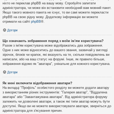
ніхто не переклав phpBB на вашу мову. Спробуйте запитати
адміністратора, чи може він встановити необхідний вам мовний пакет.
Якщо такого мовного пакета не існує, то ви самі можете перекласти
phpBB на свою рідну мову. Додаткову інформацію ви можете
отримати на сайті
phpBB
®.
Догори
Що означають зображення поряд з моїм ім'ям користувача?
Разом з ім'ям користувача може відображатись два зображення.
Одне з них може відноситись до вашого звання, зазвичай у вигляді
зірочок, блоків чи крапок, які вказують на те, скільки повідомлень ви
написали, або на ваш статус на форумі. Інше, як правило більше,
зображення відомо як "аватара", унікальне для кожного користувача.
Догори
Як мені включити відображення аватари?
На вкладці "Профіль" особистого розділу ви можете додати аватару
з використанням різних інструментів: "Галерея аватар", "Віддалена
аватара" або "Завантажувана аватара". Від адміністратора форуму
залежить чи дозволені аватари, а також які типи аватар можуть бути
доступні. Якщо ви не можете використовувати аватари, зверніться до
адміністратора для з'ясування причин.