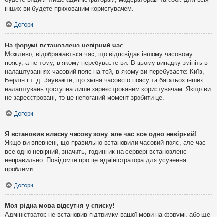
інших ви будете прихованим користувачем.
Догори
На форумі встановлено невірний час!
Можливо, відображається час, що відповідає іншому часовому
поясу, а не тому, в якому перебуваєте ви. В цьому випадку змініть в
налаштуваннях часовий пояс на той, в якому ви перебуваєте: Київ,
Берлін і т. д. Зауважте, що зміна часового поясу та багатьох інших
налаштувань доступна лише зареєстрованим користувачам. Якщо ви
не зареєстровані, то це непоганий момент зробити це.
Догори
Я встановив власну часову зону, але час все одно невірний!
Якщо ви впевнені, що правильно встановили часовий пояс, але час
все одно невірний, значить, годинник на сервері встановлено
неправильно. Повідомте про це адміністратора для усунення
проблеми.
Догори
Моя рідна мова відсутня у списку!
Адміністратор не встановив підтримку вашої мови на форумі, або ще