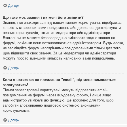
Догори
Що таке моє звання і як мені його змінити?
Звання, яке знаходиться під вашим іменем користувача, відображає
кількість створених вами повідомлень або дозволяє ідентифікувати
певних користувачів, таких як модератори або адміністратори.
Взагалі ви не можете безпосередньо змінювати жодне звання на
форумі, оскільки вони встановлюються адміністратором. Будь ласка,
не засмічуйте форум непотрібними повідомленнями тільки для того,
щоб підвищити своє звання. За це модератори чи адміністратори
можуть просто зменшити кількість написаних вами повідомлень.
Догори
Коли я натискаю на посилання "email", від мене вимагається
залогуватись!
Тільки зареєстровані користувачі можуть відправляти email-
повідомлення на форумі через вбудовану форму, і лише якщо
адміністратор увімкнув цю функцію. Це зроблено для того, щоб
запобігти зловживанню поштовою системою анонімними
користувачами.
Догори