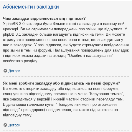
Абонементи і закладки
Чим закладки відрізняються від підписок?
У phpBB 3.0 закладки були більше схожі на закладки в вашому веб-
браузері. Ви не отримували попереджень про зміни, що відбулися. У
phpBB 3.1 закладки більше нагадують підписки на теми. Ви можете
отримувати повідомлення про оновлення в темі, що знаходиться у
вас в закладках. У разі підписки, ви будете отримувати повідомлення
про зміни в темі чи форумі. Налаштування повідомлень для закладок
і підписок можна задати на вкладці "Особисті налаштування"
особистого розділу.
Догори
Як мені зробити закладку або підписатись на певні форуми?
Ви можете створити закладку або підписатись на певні форуми,
клацнувши по відповідному посиланню в меню "Керування темою",
яке знаходиться у верхній і нижній частині сторінки перегляду тем.
Відзначивши галочкою пункт "Повідомляти мені про отримання
відповіді" при відправці повідомлення, ви також підпишетеся на
відповідну тему.
Догори