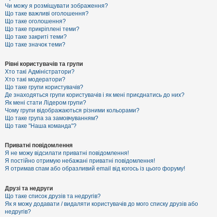
к
Чи можу я розміщувати зображення?
Що таке важливі оголошення?
Що таке оголошення?
Що таке прикріплені теми?
Д
Що таке закриті теми?
о
Що таке значок теми?
п
о
м
Рівні користувачів та групи
о
Хто такі Адміністратори?
г
Хто такі модератори?
а
Що таке групи користувачів?
Де знаходяться групи користувачів і як мені приєднатись до них?
Як мені стати Лідером групи?
Чому групи відображаються різними кольорами?
Що таке група за замовчуванням?
Що таке "Наша команда"?
Приватні повідомлення
Я не можу відсилати приватні повідомлення!
Я постійно отримую небажані приватні повідомлення!
Я отримав спам або образливий email від когось із цього форуму!
Друзі та недруги
Що таке список друзів та недругів?
Як я можу додавати / видаляти користувачів до мого списку друзів або
недругів?