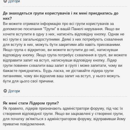
Догори
Де знаходяться групи користувачів і як мені приєднатись до
них?
Ви можете отримати інформацію про всі групи користувачів за
допомогою посилання "Групи" в вашій Панелі керування. Якщо ви
хочете вступити в одну з них, натисніть відповідну кнопку. Однак не
всі групи є загальнодоступними. Деякі з них потребують схвалення
для вступу в них, можуть бути закритими або навіть прихованими.
Якщо група є відкритою, ви можете вступити до неї, натиснувши
відповідну кнопку. Якщо група потребує схвалення в групі, ви можете
відправити запит на вступ, натиснувши відповідну кнопку. Лідер
групи повинен схвалити ваш запит в групі і може запитати, чому ви
бажаєте приєднатись. Будь ласка, не діставайте лідера групи
питаннями, чому він відхилив ваш запит на вступ, у нього можуть
бути для цього свої причини.
Догори
Як мені стати Лідером групи?
Як правило, лідерів призначають адміністратори форуму, під час їх
створення відповідної групи. Якщо ви зацікавлені у створенні групи,
для початку зв'яжіться з адміністратором форуму, відправивши йому
приватне повідомлення.