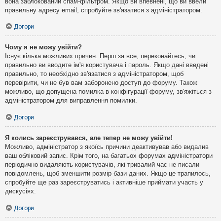
вона заблокований спам-фільтром. Якщо ви впевнені, що ви ввели
правильну адресу email, спробуйте зв'язатися з адміністратором.
Догори
Чому я не можу увійти?
Існує кілька можливих причин. Перш за все, переконайтесь, чи
правильно ви вводите ім'я користувача і пароль. Якщо дані введені
правильно, то необхідно зв'язатися з адміністратором, щоб
перевірити, чи не був вам заборонено доступ до форуму. Також
можливо, що допущена помилка в конфігурації форуму, зв'яжіться з
адміністратором для виправлення помилки.
Догори
Я колись зареєструвався, але тепер не можу увійти!
Можливо, адміністратор з якоїсь причини деактивував або видалив
ваш обліковий запис. Крім того, на багатьох форумах адміністратори
періодично видаляють користувачів, які тривалий час не писали
повідомлень, щоб зменшити розмір бази даних. Якщо це трапилось,
спробуйте ще раз зареєструватись і активніше приймати участь у
дискусіях.
Догори