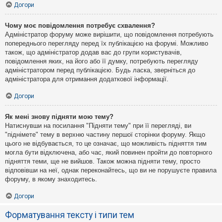
Догори
Чому моє повідомлення потребує схвалення?
Адміністратор форуму може вирішити, що повідомлення потребують
попереднього перегляду перед їх публікацією на форумі. Можливо
також, що адміністратор додав вас до групи користувачів,
повідомлення яких, на його або її думку, потребують перегляду
адміністратором перед публікацією. Будь ласка, зверніться до
адміністратора для отримання додаткової інформації.
Догори
Як мені знову підняти мою тему?
Натиснувши на посилання "Підняти тему" при її перегляді, ви
"піднімете" тему в верхню частину першої сторінки форуму. Якщо
цього не відбувається, то це означає, що можливість підняття тим
могла бути відключена, або час, який повинен пройти до повторного
підняття теми, ще не вийшов. Також можна підняти тему, просто
відповівши на неї, однак переконайтесь, що ви не порушуєте правила
форуму, в якому знаходитесь.
Догори
Форматування тексту і типи тем