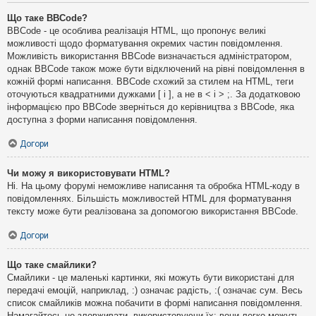
Що таке BBCode?
BBCode - це особлива реалізація HTML, що пропонує великі
можливості щодо форматування окремих частин повідомлення.
Можливість використання BBCode визначається адміністратором,
однак BBCode також може бути відключений на рівні повідомлення в
кожній формі написання. BBCode схожий за стилем на HTML, теги
оточуються квадратними дужками [ і ], а не в < і > ;. За додатковою
інформацією про BBCode зверніться до керівництва з BBCode, яка
доступна з форми написання повідомлення.
Догори
Чи можу я використовувати HTML?
Ні. На цьому форумі неможливе написання та обробка HTML-коду в
повідомленнях. Більшість можливостей HTML для форматування
тексту може бути реалізована за допомогою використання BBCode.
Догори
Що таке смайлики?
Смайлики - це маленькі картинки, які можуть бути використані для
передачі емоцій, наприклад, :) означає радість, :( означає сум. Весь
список смайликів можна побачити в формі написання повідомлення.
Намагайтесь не зловживати, використовуючи їх: вони легко можуть