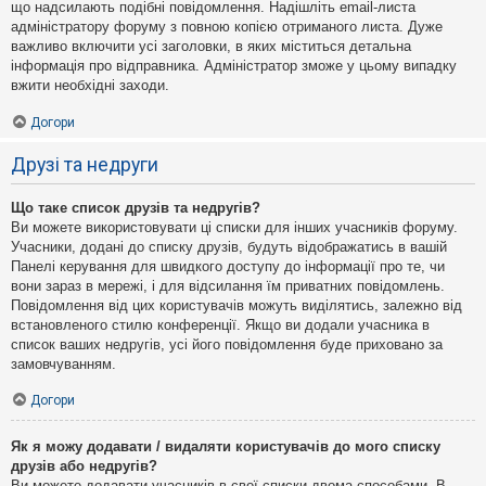
що надсилають подібні повідомлення. Надішліть email-листа
адміністратору форуму з повною копією отриманого листа. Дуже
важливо включити усі заголовки, в яких міститься детальна
інформація про відправника. Адміністратор зможе у цьому випадку
вжити необхідні заходи.
Догори
Друзі та недруги
Що таке список друзів та недругів?
Ви можете використовувати ці списки для інших учасників форуму.
Учасники, додані до списку друзів, будуть відображатись в вашій
Панелі керування для швидкого доступу до інформації про те, чи
вони зараз в мережі, і для відсилання їм приватних повідомлень.
Повідомлення від цих користувачів можуть виділятись, залежно від
встановленого стилю конференції. Якщо ви додали учасника в
список ваших недругів, усі його повідомлення буде приховано за
замовчуванням.
Догори
Як я можу додавати / видаляти користувачів до мого списку
друзів або недругів?
Ви можете додавати учасників в свої списки двома способами. В