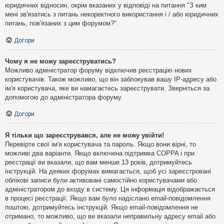
юридичних відносин, окрім вказаних у відповіді на питання "З ким
мені зв'язатись з питань некоректного використання і / або юридичних
питань, пов'язаних з цим форумом?".
Догори
Чому я не можу зареєструватись?
Можливо адміністратор форуму відключив реєстрацію нових
користувачів. Також можливо, що він заблокував вашу IP-адресу або
ім'я користувача, яке ви намагаєтесь зареєструвати. Зверніться за
допомогою до адміністратора форуму.
Догори
Я тільки що зареєструвався, але не можу увійти!
Перевірте свої ім'я користувача та пароль. Якщо вони вірні, то
можливі два варіанти. Якщо включена підтримка COPPA і при
реєстрації ви вказали, що вам менше 13 років, дотримуйтесь
інструкцій. На деяких форумах вимагається, щоб усі зареєстровані
облікові записи були активовані самостійно користувачами або
адміністратором до входу в систему. Ця інформація відображається
в процесі реєстрації. Якщо вам було надіслано email-повідомлення
поштою, дотримуйтесь інструкцій. Якщо email-повідомлення не
отримано, то можливо, що ви вказали неправильну адресу email або