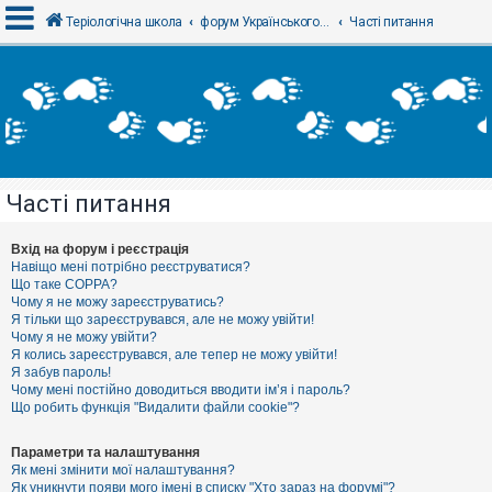
Теріологічна школа
форум Українського теріологічного товариства
Часті питання
В
х
і
д
Часті питання
Р
е
є
Вхід на форум і реєстрація
с
Навіщо мені потрібно реєструватися?
т
Що таке COPPA?
р
Чому я не можу зареєструватись?
а
Я тільки що зареєструвався, але не можу увійти!
ц
Чому я не можу увійти?
і
я
Я колись зареєструвався, але тепер не можу увійти!
Я забув пароль!
Чому мені постійно доводиться вводити ім’я і пароль?
Що робить функція "Видалити файли cookie"?
Т
е
м
Параметри та налаштування
и
Як мені змінити мої налаштування?
б
Як уникнути появи мого імені в списку "Хто зараз на форумі"?