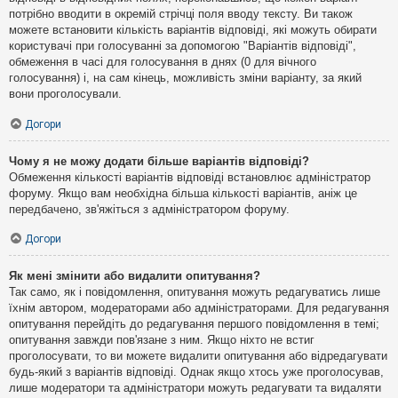
потрібно вводити в окремій стрічці поля вводу тексту. Ви також
можете встановити кількість варіантів відповіді, які можуть обирати
користувачі при голосуванні за допомогою "Варіантів відповіді",
обмеження в часі для голосування в днях (0 для вічного
голосування) і, на сам кінець, можливість зміни варіанту, за який
вони проголосували.
Догори
Чому я не можу додати більше варіантів відповіді?
Обмеження кількості варіантів відповіді встановлює адміністратор
форуму. Якщо вам необхідна більша кількості варіантів, аніж це
передбачено, зв'яжіться з адміністратором форуму.
Догори
Як мені змінити або видалити опитування?
Так само, як і повідомлення, опитування можуть редагуватись лише
їхнім автором, модераторами або адміністраторами. Для редагування
опитування перейдіть до редагування першого повідомлення в темі;
опитування завжди пов'язане з ним. Якщо ніхто не встиг
проголосувати, то ви можете видалити опитування або відредагувати
будь-який з варіантів відповіді. Однак якщо хтось уже проголосував,
лише модератори та адміністратори можуть редагувати та видаляти