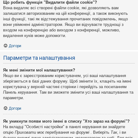
Що робить функція "Видалити файли cookie"?
Вона видаляє всі створені файли cookie, які дозволяють вам
залишатися авторизованим на цій конференції, а також виконують
інші функції, такі як відстежування прочитаних повідомлень, якщо
вони увімкнені адміністратором. Якщо ви відчуваєте труднощі з
входом на конференцію або виходом з конференції, можливо,
видалення куків може допомогти.
Догори
Параметри та налаштування
Як мені змінити мої налаштування?
Якщо ви є зареєстрованим користувачем, усі ваші налаштування
зберігаються в базі даних форуму. Щоб змінити їх, клацніть на імені
користувача у верхній частині сторінки і перейдіть за посиланням
Панель керування
. Там ви зможете змінити усі ваші налаштування та
параметри.
Догори
Як уникнути появи мого імені в списку "Хто зараз на форумі"?
На вкладці "Особисті настройки" в панелі керування ви знайдете
опцію
Приховати моє перебування на форумі
. Виберіть
Так
, і ви
будете видимі лише адміністраторам, модераторам та собі. Для всіх