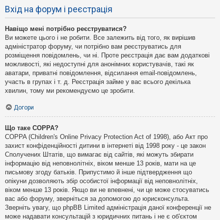
Вхід на форум і реєстрація
Навіщо мені потрібно реєструватися?
Ви можете цього і не робити. Все залежить від того, як вирішив
адміністратор форуму, чи потрібно вам реєструватись для
розміщення повідомлень, чи ні. Проте реєстрація дає вам додаткові
можливості, які недоступні для анонімних користувачів, такі як
аватари, приватні повідомлення, відсилання email-повідомлень,
участь в групах і т. д. Реєстрація займе у вас всього декілька
хвилин, тому ми рекомендуємо це зробити.
Догори
Що таке COPPA?
COPPA (Children's Online Privacy Protection Act of 1998), або Акт про
захист конфіденційності дитини в інтернеті від 1998 року - це закон
Сполучених Штатів, що вимагає від сайтів, які можуть збирати
інформацію від неповнолітніх, віком менше 13 років, мати на це
письмову згоду батьків. Припустимо й інше підтвердження що
опікуни дозволяють збір особистої інформації від неповнолітніх,
віком менше 13 років. Якщо ви не впевнені, чи це може стосуватись
вас або форуму, зверніться за допомогою до юрисконсульта.
Зверніть увагу, що phpBB Limited адміністрація даної конференції не
може надавати консультацій з юридичних питань і не є об'єктом