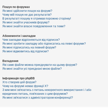
Пошук по форумах
Як мені здійснити пошук на форумі?
Чому мій пошук не дає результатів?
В результаті пошуку я отримав порожню сторінку!
Як мені знайти учасників форуму?
Як мені знайти власні повідомлення та теми?
Абонементи і закладки
Чим закладки відрізняються від підписок?
Як мені зробити закладку або підписатись на певні форуми?
Як мені підписатись на певний форум?
Як мені відмовитись від підписки?
Вкладення
Які саме файли можна приєднувати на цьому форумі?
Як мені знайти усі приєднані мною файли?
Інформація про phpBB
Хто створив цей форум?
Чому на форумі немає функції X?
З ким мені зв'язатись з питань некоректного використання і / або
юридичних питань, пов'язаних з цим форумом?
Як мені зв'язатися з адміністратором конференції?