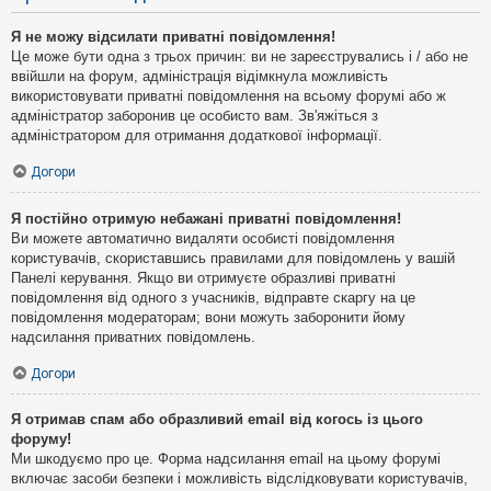
Я не можу відсилати приватні повідомлення!
Це може бути одна з трьох причин: ви не зареєструвались і / або не
ввійшли на форум, адміністрація відімкнула можливість
використовувати приватні повідомлення на всьому форумі або ж
адміністратор заборонив це особисто вам. Зв'яжіться з
адміністратором для отримання додаткової інформації.
Догори
Я постійно отримую небажані приватні повідомлення!
Ви можете автоматично видаляти особисті повідомлення
користувачів, скориставшись правилами для повідомлень у вашій
Панелі керування. Якщо ви отримуєте образливі приватні
повідомлення від одного з учасників, відправте скаргу на це
повідомлення модераторам; вони можуть заборонити йому
надсилання приватних повідомлень.
Догори
Я отримав спам або образливий email від когось із цього
форуму!
Ми шкодуємо про це. Форма надсилання email на цьому форумі
включає засоби безпеки і можливість відслідковувати користувачів,