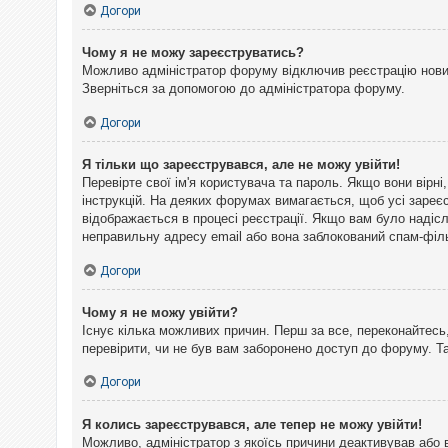
Догори
Чому я не можу зареєструватись?
Можливо адміністратор форуму відключив реєстрацію нових 
Зверніться за допомогою до адміністратора форуму.
Догори
Я тільки що зареєструвався, але не можу увійти!
Перевірте свої ім'я користувача та пароль. Якщо вони вірн
інструкцій. На деяких форумах вимагається, щоб усі зареє
відображається в процесі реєстрації. Якщо вам було надіс
неправильну адресу email або вона заблокований спам-філь
Догори
Чому я не можу увійти?
Існує кілька можливих причин. Перш за все, переконайтесь,
перевірити, чи не був вам заборонено доступ до форуму. 
Догори
Я колись зареєструвався, але тепер не можу увійти!
Можливо, адміністратор з якоїсь причини деактивував або 