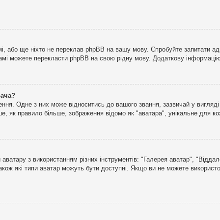
і, або ще ніхто не переклав phpBB на вашу мову. Спробуйте запитати ад
 самі можете перекласти phpBB на свою рідну мову. Додаткову інформаці
вача?
ня. Одне з них може відноситись до вашого звання, зазвичай у вигляді зі
е, як правило більше, зображення відомо як "аватара", унікальне для к
аватару з використанням різних інструментів: "Галерея аватар", "Відда
акож які типи аватар можуть бути доступні. Якщо ви не можете використо