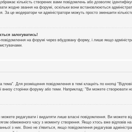
дображає кількість створених вами повідомлень або дозволяє ідентифіку
ювати жодне звання на форумі, оскільки вони встановлюються адміністра
я. За це модератори чи адміністратори можуть просто зменшити кількіс
ється залогуватись!
l-повідомлення на форумі через вбудовану форму, і лише якщо адміністр
ристувачами.
а тема". Для розміщення повідомлення в темі клацніть по кнопці "Відпо
і внизу сторінки форуму або теми. Наприклад: "Ви можете створювати нов
 можете редагувати і видаляти лише власні повідомлення. Ви можете ві
ягом обмеженого часу з моменту створення. Якщо хтось вже відповів на 
станньої з них. Воно не з'явиться, якщо повідомлення редагував адмініс