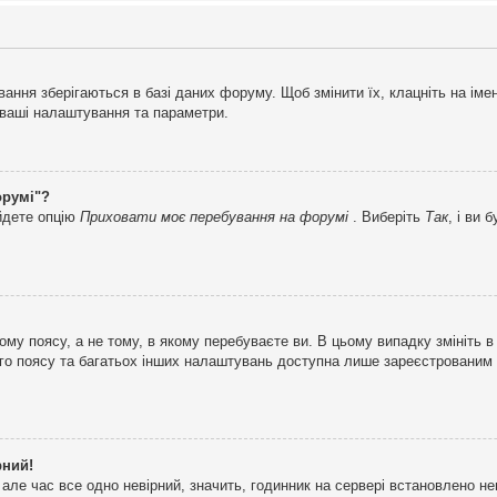
ня зберігаються в базі даних форуму. Щоб змінити їх, клацніть на імені 
і ваші налаштування та параметри.
орумі"?
айдете опцію
Приховати моє перебування на форумі
. Виберіть
Так
, і ви
му поясу, а не тому, в якому перебуваєте ви. В цьому випадку змініть в
вого поясу та багатьох інших налаштувань доступна лише зареєстрованим
рний!
але час все одно невірний, значить, годинник на сервері встановлено н