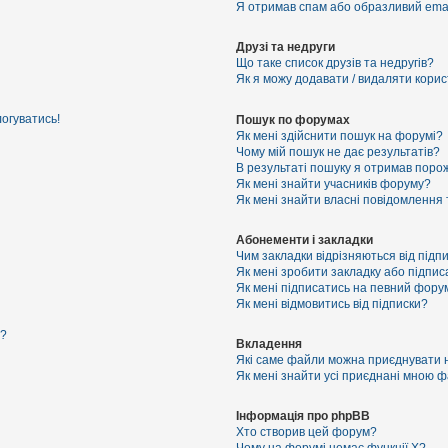
Я отримав спам або образливий email
Друзі та недруги
Що таке список друзів та недругів?
Як я можу додавати / видаляти корист
логуватись!
Пошук по форумах
Як мені здійснити пошук на форумі?
Чому мій пошук не дає результатів?
В результаті пошуку я отримав порож
Як мені знайти учасників форуму?
Як мені знайти власні повідомлення
Абонементи і закладки
Чим закладки відрізняються від підп
Як мені зробити закладку або підпи
Як мені підписатись на певний фору
Як мені відмовитись від підписки?
я?
Вкладення
Які саме файли можна приєднувати 
Як мені знайти усі приєднані мною 
Інформація про phpBB
Хто створив цей форум?