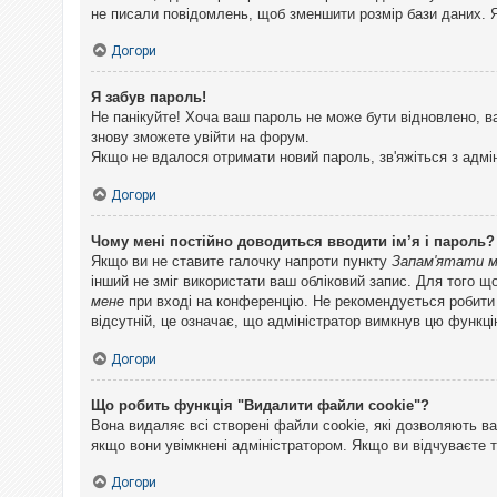
не писали повідомлень, щоб зменшити розмір бази даних. Я
Догори
Я забув пароль!
Не панікуйте! Хоча ваш пароль не може бути відновлено, в
знову зможете увійти на форум.
Якщо не вдалося отримати новий пароль, зв'яжіться з адмі
Догори
Чому мені постійно доводиться вводити ім’я і пароль?
Якщо ви не ставите галочку напроти пункту
Запам'ятати 
інший не зміг використати ваш обліковий запис. Для того щ
мене
при вході на конференцію. Не рекомендується робити це
відсутній, це означає, що адміністратор вимкнув цю функці
Догори
Що робить функція "Видалити файли cookie"?
Вона видаляє всі створені файли cookie, які дозволяють ва
якщо вони увімкнені адміністратором. Якщо ви відчуваєте 
Догори