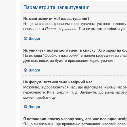
Параметри та налаштування
Як мені змінити мої налаштування?
Якщо ви є зареєстрованим користувачем, усі ваші налаштуван
посиланням
Панель керування
. Там ви зможете змінити ус
Догори
Як уникнути появи мого імені в списку "Хто зараз на ф
На вкладці "Особисті настройки" в панелі керування ви зн
Для всіх інших ви будете прихованим користувачем.
Догори
На форумі встановлено невірний час!
Можливо, відображається час, що відповідає іншому часово
перебуваєте: Київ, Берлін і т. д. Зауважте, що зміна часо
момент зробити це.
Догори
Я встановив власну часову зону, але час все одно неві
Якщо ви впевнені, що правильно встановили часовий пояс, 