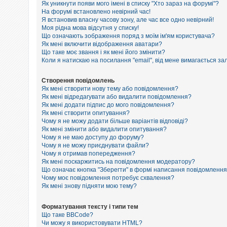
е
Як уникнути появи мого імені в списку "Хто зараз на форумі"?
з
На форумі встановлено невірний час!
в
Я встановив власну часову зону, але час все одно невірний!
і
Моя рідна мова відсутня у списку!
д
п
Що означають зображення поряд з моїм ім'ям користувача?
о
Як мені включити відображення аватари?
в
Що таке моє звання і як мені його змінити?
і
Коли я натискаю на посилання "email", від мене вимагається за
д
е
й
Створення повідомлень
Як мені створити нову тему або повідомлення?
Як мені відредагувати або видалити повідомлення?
Як мені додати підпис до мого повідомлення?
А
к
Як мені створити опитування?
т
Чому я не можу додати більше варіантів відповіді?
и
Як мені змінити або видалити опитування?
в
Чому я не маю доступу до форуму?
н
Чому я не можу приєднувати файли?
і
Чому я отримав попередження?
т
Як мені поскаржитись на повідомлення модератору?
е
м
Що означає кнопка "Зберегти" в формі написання повідомленн
и
Чому моє повідомлення потребує схвалення?
Як мені знову підняти мою тему?
П
Форматування тексту і типи тем
о
Що таке BBCode?
ш
Чи можу я використовувати HTML?
у