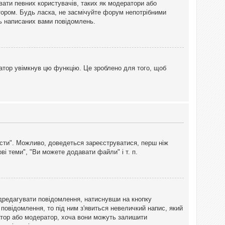
вати певних користувачів, таких як модератори або
тором. Будь ласка, не засмічуйте форум непотрібними
ть написаних вами повідомлень.
атор увімкнув цю функцію. Це зроблено для того, щоб
вісти". Можливо, доведеться зареєструватися, перш ніж
і теми", "Ви можете додавати файли" і т. п.
дредагувати повідомлення, натиснувши на кнопку
повідомлення, то під ним з'явиться невеличкий напис, який
тратор або модератор, хоча вони можуть залишити