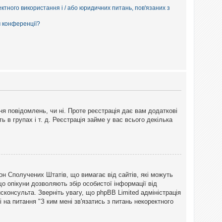
ектного використання і / або юридичних питань, пов'язаних з
м конференції?
ня повідомлень, чи ні. Проте реєстрація дає вам додаткові
ь в групах і т. д. Реєстрація займе у вас всього декілька
закон Сполучених Штатів, що вимагає від сайтів, які можуть
о опікуни дозволяють збір особистої інформації від
сконсульта. Зверніть увагу, що phpBB Limited адміністрація
 на питання "З ким мені зв'язатись з питань некоректного