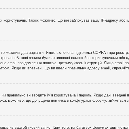
користувачів. Також можливо, що він заблокував вашу IP-адресу або ім
і, то можливі два варіанти. Якщо включена підтримка COPPA і при реєстр
стровані облікові записи були активовані самостійно користувачами або 
лано email-повідомлення поштою, дотримуйтесь інструкцій. Якщо email-п
тром. Якщо ви впевнені, що ви ввели правильну адресу email, спробуйте 
 чи правильно ви вводите ім'я користувача і пароль. Якщо дані введені п
Також можливо, що допущена помилка в конфігурації форуму, зв'яжіться 
видалив ваш обліковий запис. Крім того, на багатьох форумах адміністра