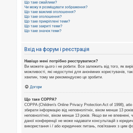
Що таке смайлики?
к
Чи можу я розміщувати зображення?
Що таке важливі оголошення?
Що таке оголошення?
Д
Що таке прикріплені теми?
о
Що таке закриті теми?
п
Що таке значок теми?
о
м
о
г
Вхід на форум і реєстрація
а
Навіщо мені потрібно реєструватися?
Ви можете цього і не робити. Все залежить від того, як ви
можливості, які недоступні для анонімних користувачів, так
хвилин, тому ми рекомендуємо це зробити.
Догори
Що таке COPPA?
COPPA (Children's Online Privacy Protection Act of 1998), а
збирати інформацію від неповнолітніх, віком менше 13 рокі
неповнолітніх, віком менше 13 років. Якщо ви не впевнені,
даної конференції не може надавати консультацій з юридични
використання і / або юридичних питань, пов'язаних з цим 