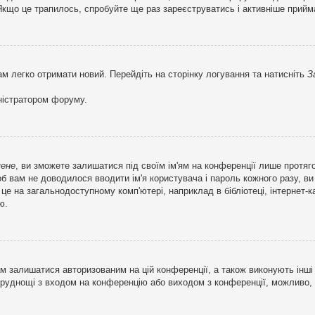
кщо це трапилось, спробуйте ще раз зареєструватись і активніше прийма
ам легко отримати новий. Перейдіть на сторінку логування та натисніть
З
ністратором форуму.
мене
, ви зможете залишатися під своїм ім'ям на конференції лише протяг
об вам не доводилося вводити ім'я користувача і пароль кожного разу, 
 на загальнодоступному комп'ютері, наприклад в бібліотеці, інтернет-ка
ю.
м залишатися авторизованим на цій конференції, а також виконують інші 
труднощі з входом на конференцію або виходом з конференції, можливо,