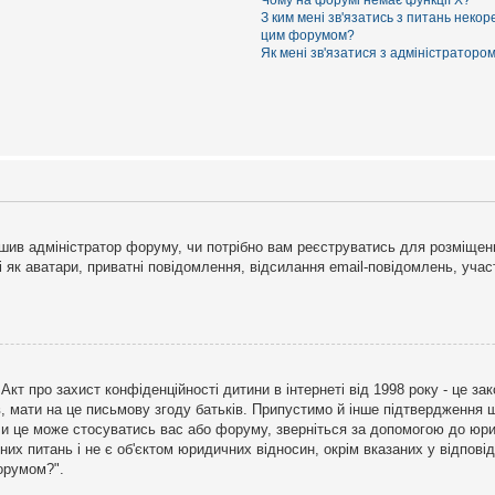
Чому на форумі немає функції X?
З ким мені зв'язатись з питань некор
цим форумом?
Як мені зв'язатися з адміністраторо
рішив адміністратор форуму, чи потрібно вам реєструватись для розміщен
і як аватари, приватні повідомлення, відсилання email-повідомлень, участ
бо Акт про захист конфіденційності дитини в інтернеті від 1998 року - це 
в, мати на це письмову згоду батьків. Припустимо й інше підтвердження щ
 чи це може стосуватись вас або форуму, зверніться за допомогою до юри
х питань і не є об'єктом юридичних відносин, окрім вказаних у відповіді
форумом?".