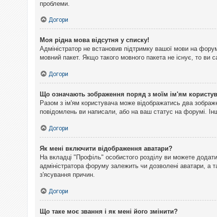
проблеми.
Догори
Моя рідна мова відсутня у списку!
Адміністратор не встановив підтримку вашої мови на форум
мовний пакет. Якщо такого мовного пакета не існує, то ви
Догори
Що означають зображення поряд з моїм ім'ям користу
Разом з ім'ям користувача може відображатись два зображен
повідомлень ви написали, або на ваш статус на форумі. Інш
Догори
Як мені включити відображення аватари?
На вкладці "Профіль" особистого розділу ви можете додати 
адміністратора форуму залежить чи дозволені аватари, а т
з'ясування причин.
Догори
Що таке моє звання і як мені його змінити?