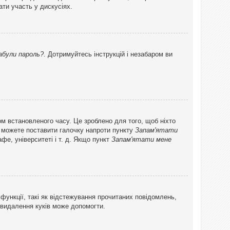
ти участь у дискусіях.
абули пароль?
. Дотримуйтесь інструкцій і незабаром ви
ом встановленого часу. Це зроблено для того, щоб ніхто
ви можете поставити галочку напроти пункту
Запам'ятати
фе, університеті і т. д. Якщо пункт
Запам'ятати мене
функції, такі як відстежування прочитаних повідомлень,
 видалення куків може допомогти.