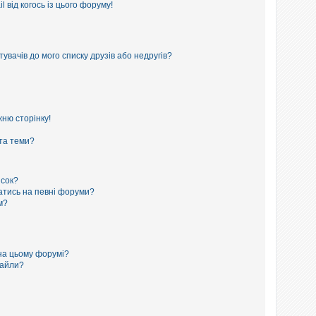
 від когось із цього форуму!
увачів до мого списку друзів або недругів?
ню сторінку!
 та теми?
исок?
сатись на певні форуми?
м?
на цьому форумі?
файли?