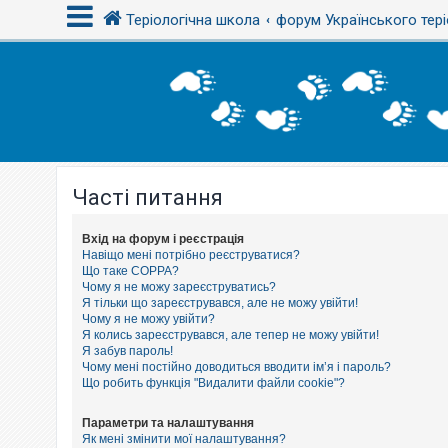
Теріологічна школа
форум Українського тері
В
х
і
д
Часті питання
Р
е
є
с
Вхід на форум і реєстрація
т
Навіщо мені потрібно реєструватися?
р
Що таке COPPA?
а
Чому я не можу зареєструватись?
ц
Я тільки що зареєструвався, але не можу увійти!
і
Чому я не можу увійти?
я
Я колись зареєструвався, але тепер не можу увійти!
Я забув пароль!
Чому мені постійно доводиться вводити ім’я і пароль?
Т
Що робить функція "Видалити файли cookie"?
е
м
и
Параметри та налаштування
б
Як мені змінити мої налаштування?