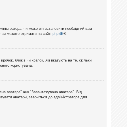
міністратора, чи може він встановити необхідний вам
ю ви можете отримати на сайті
phpBB
®.
рочок, блоків чи крапок, які вказують на те, скільки
ожного користувача.
лена аватара" або "Завантажувана аватара". Від
вувати аватари, зверніться до адміністратора для