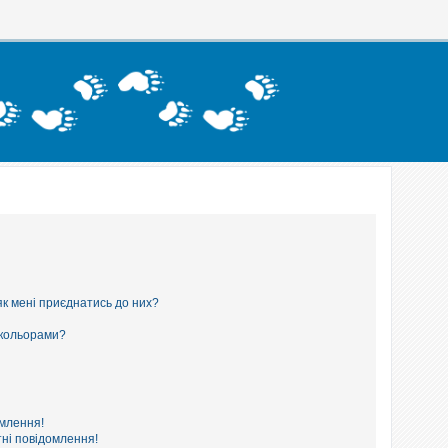
як мені приєднатись до них?
 кольорами?
омлення!
ні повідомлення!