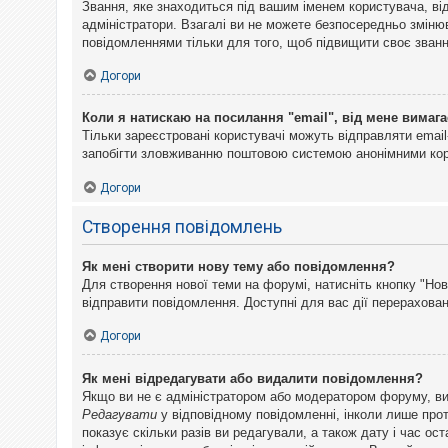
Звання, яке знаходиться під вашим іменем користувача, ві
адміністратори. Взагалі ви не можете безпосередньо змін
повідомленнями тільки для того, щоб підвищити своє званн
Догори
Коли я натискаю на посилання "email", від мене вимага
Тільки зареєстровані користувачі можуть відправляти emai
запобігти зловживанню поштовою системою анонімними ко
Догори
Створення повідомлень
Як мені створити нову тему або повідомлення?
Для створення нової теми на форумі, натисніть кнопку "Нов
відправити повідомлення. Доступні для вас дії перерахован
Догори
Як мені відредагувати або видалити повідомлення?
Якщо ви не є адміністратором або модератором форуму, ви
Редагувати
у відповідному повідомленні, інколи лише прот
показує скільки разів ви редагували, а також дату і час о