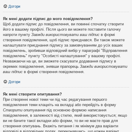
Догори
Як мені додати підпис до мого повідомлення?
Щоб додати підпис до повідомлення, ви повинні спочатку створити
його в вашому профілі. Після цього ви можете поставити галочку
напроти пункту
Завжди використовувати ваш підпис
в формі
створення повідомлення, щоб підпис приєднався. Ви також можете
налаштувати приєднання підпису за замовчуванням до усіх ваших
повідомлень, зробивши відповідний вибір у параграфі "Відправлення
повідомлень" пункту "Особисті налаштування" у вашому профілі.
Незважаючи на це, ви зможете скасувати додавання підпису в
окремих повідомлення, знявши прапорець
Завжди використовувати
ваш підпис
в формі створення повідомлення.
Догори
Як мені створити опитування?
При створенні нової теми чи під час редагування першого
повідомлення теми клацніть на вкладці або перейдіть в форму
Створити опитування
під основною формою написання
повідомлення, в залежності від стилю, який використовується; якщо
ви не бачите такої вкладки або форми, то ви не маєте прав для
створення опитувань. Вкажіть питання і як мінімум два варіанти
відповіді в відповідних полях, переконавшись, що кожен варіант