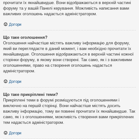
прочитати їх якнайшвидше. Вони відображаються в верхній частині
форуму та у вашій Панелі керування. Можливість написання вами
важливих оголошень надається адміністратором.
Догори
Що таке оголошення?
Оголошення найчастіше містять важливу інформацію для форуму,
який ви переглядаєте в даний момент, і вам необхідно прочитати їх
якнайшвидше. Оголошення відображаються в верхній частині кожної
сторінки форуму, в якому вони створені. Так само, як і з важливими
оголошеннями, право на створення оголошень надається
адміністратором.
Догори
Що таке прикріплені теми?
Прикріплені теми в форумі розміщуються під оголошеннями і
виключно на першій сторінці. Вони найчастіше містять досить
важливу інформацію, тому ви повинні прочитати їх якнайшвидше. Так
само, як і з оголошеннями, можливість створення вами прикріплених
тем надається адміністратором.
Догори