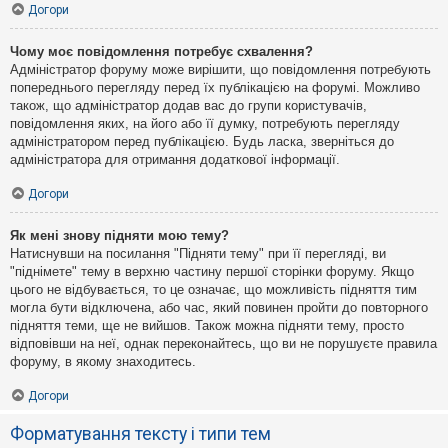
Догори
Чому моє повідомлення потребує схвалення?
Адміністратор форуму може вирішити, що повідомлення потребують
попереднього перегляду перед їх публікацією на форумі. Можливо
також, що адміністратор додав вас до групи користувачів,
повідомлення яких, на його або її думку, потребують перегляду
адміністратором перед публікацією. Будь ласка, зверніться до
адміністратора для отримання додаткової інформації.
Догори
Як мені знову підняти мою тему?
Натиснувши на посилання "Підняти тему" при її перегляді, ви
"піднімете" тему в верхню частину першої сторінки форуму. Якщо
цього не відбувається, то це означає, що можливість підняття тим
могла бути відключена, або час, який повинен пройти до повторного
підняття теми, ще не вийшов. Також можна підняти тему, просто
відповівши на неї, однак переконайтесь, що ви не порушуєте правила
форуму, в якому знаходитесь.
Догори
Форматування тексту і типи тем