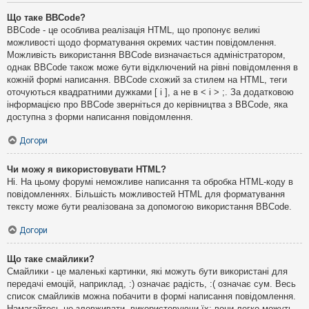
Що таке BBCode?
BBCode - це особлива реалізація HTML, що пропонує великі
можливості щодо форматування окремих частин повідомлення.
Можливість використання BBCode визначається адміністратором,
однак BBCode також може бути відключений на рівні повідомлення в
кожній формі написання. BBCode схожий за стилем на HTML, теги
оточуються квадратними дужками [ і ], а не в < і > ;. За додатковою
інформацією про BBCode зверніться до керівництва з BBCode, яка
доступна з форми написання повідомлення.
Догори
Чи можу я використовувати HTML?
Ні. На цьому форумі неможливе написання та обробка HTML-коду в
повідомленнях. Більшість можливостей HTML для форматування
тексту може бути реалізована за допомогою використання BBCode.
Догори
Що таке смайлики?
Смайлики - це маленькі картинки, які можуть бути використані для
передачі емоцій, наприклад, :) означає радість, :( означає сум. Весь
список смайликів можна побачити в формі написання повідомлення.
Намагайтесь не зловживати, використовуючи їх: вони легко можуть