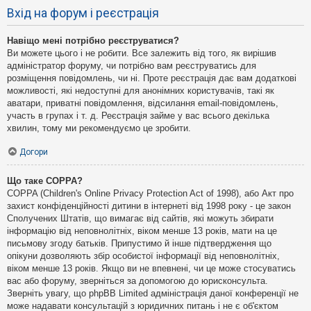
Вхід на форум і реєстрація
Навіщо мені потрібно реєструватися?
Ви можете цього і не робити. Все залежить від того, як вирішив
адміністратор форуму, чи потрібно вам реєструватись для
розміщення повідомлень, чи ні. Проте реєстрація дає вам додаткові
можливості, які недоступні для анонімних користувачів, такі як
аватари, приватні повідомлення, відсилання email-повідомлень,
участь в групах і т. д. Реєстрація займе у вас всього декілька
хвилин, тому ми рекомендуємо це зробити.
Догори
Що таке COPPA?
COPPA (Children's Online Privacy Protection Act of 1998), або Акт про
захист конфіденційності дитини в інтернеті від 1998 року - це закон
Сполучених Штатів, що вимагає від сайтів, які можуть збирати
інформацію від неповнолітніх, віком менше 13 років, мати на це
письмову згоду батьків. Припустимо й інше підтвердження що
опікуни дозволяють збір особистої інформації від неповнолітніх,
віком менше 13 років. Якщо ви не впевнені, чи це може стосуватись
вас або форуму, зверніться за допомогою до юрисконсульта.
Зверніть увагу, що phpBB Limited адміністрація даної конференції не
може надавати консультацій з юридичних питань і не є об'єктом