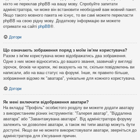
ніхто не переклав phpBB на вашу мову. Спробуйте запитати
адміністратора, чи може він встановити необхідний вам мовний пакет.
Якщо такого мовного пакета не існує, то ви самі можете перекласти
phpBB на свою рідну мову. Додаткову інформацію ви можете
отримати на сайті
phpBB
®.
Догори
Що означають зображення поряд з моїм ім'ям користувача?
Разом з ім'ям користувача може відображатись два зображення.
Одне з них може відноситись до вашого звання, зазвичай у вигляді
зірочок, блоків чи крапок, які вказують на те, скільки повідомлень ви
написали, або на ваш статус на форумі. Інше, як правило більше,
зображення відомо як "аватара", унікальне для кожного користувача.
Догори
Як мені включити відображення аватари?
На вкладці "Профіль" особистого розділу ви можете додати аватару
з використанням різних інструментів: "Галерея аватар", "Віддалена
аватара" або "Завантажувана аватара". Від адміністратора форуму
залежить чи дозволені аватари, а також які типи аватар можуть бути
доступні. Якщо ви не можете використовувати аватари, зверніться до
адміністратора для з'ясування причин.