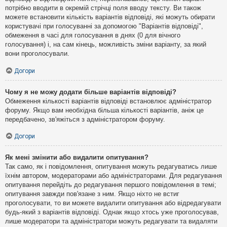
потрібно вводити в окремій стрічці поля вводу тексту. Ви також
можете встановити кількість варіантів відповіді, які можуть обирати
користувачі при голосуванні за допомогою "Варіантів відповіді",
обмеження в часі для голосування в днях (0 для вічного
голосування) і, на сам кінець, можливість зміни варіанту, за який
вони проголосували.
Догори
Чому я не можу додати більше варіантів відповіді?
Обмеження кількості варіантів відповіді встановлює адміністратор
форуму. Якщо вам необхідна більша кількості варіантів, аніж це
передбачено, зв'яжіться з адміністратором форуму.
Догори
Як мені змінити або видалити опитування?
Так само, як і повідомлення, опитування можуть редагуватись лише
їхнім автором, модераторами або адміністраторами. Для редагування
опитування перейдіть до редагування першого повідомлення в темі;
опитування завжди пов'язане з ним. Якщо ніхто не встиг
проголосувати, то ви можете видалити опитування або відредагувати
будь-який з варіантів відповіді. Однак якщо хтось уже проголосував,
лише модератори та адміністратори можуть редагувати та видаляти