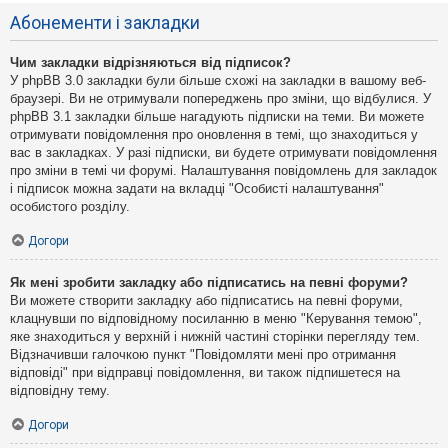
Абонементи і закладки
Чим закладки відрізняються від підписок?
У phpBB 3.0 закладки були більше схожі на закладки в вашому веб-
браузері. Ви не отримували попереджень про зміни, що відбулися. У
phpBB 3.1 закладки більше нагадують підписки на теми. Ви можете
отримувати повідомлення про оновлення в темі, що знаходиться у
вас в закладках. У разі підписки, ви будете отримувати повідомлення
про зміни в темі чи форумі. Налаштування повідомлень для закладок
і підписок можна задати на вкладці "Особисті налаштування"
особистого розділу.
Догори
Як мені зробити закладку або підписатись на певні форуми?
Ви можете створити закладку або підписатись на певні форуми,
клацнувши по відповідному посиланню в меню "Керування темою",
яке знаходиться у верхній і нижній частині сторінки перегляду тем.
Відзначивши галочкою пункт "Повідомляти мені про отримання
відповіді" при відправці повідомлення, ви також підпишетеся на
відповідну тему.
Догори