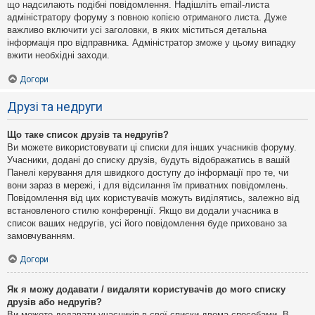
що надсилають подібні повідомлення. Надішліть email-листа
адміністратору форуму з повною копією отриманого листа. Дуже
важливо включити усі заголовки, в яких міститься детальна
інформація про відправника. Адміністратор зможе у цьому випадку
вжити необхідні заходи.
Догори
Друзі та недруги
Що таке список друзів та недругів?
Ви можете використовувати ці списки для інших учасників форуму.
Учасники, додані до списку друзів, будуть відображатись в вашій
Панелі керування для швидкого доступу до інформації про те, чи
вони зараз в мережі, і для відсилання їм приватних повідомлень.
Повідомлення від цих користувачів можуть виділятись, залежно від
встановленого стилю конференції. Якщо ви додали учасника в
список ваших недругів, усі його повідомлення буде приховано за
замовчуванням.
Догори
Як я можу додавати / видаляти користувачів до мого списку
друзів або недругів?
Ви можете додавати учасників в свої списки двома способами. В