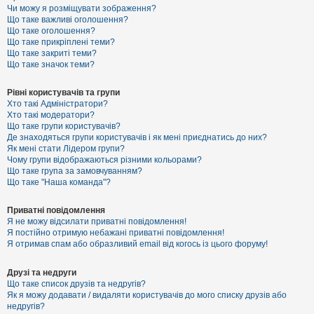
к
Чи можу я розміщувати зображення?
Що таке важливі оголошення?
Що таке оголошення?
Що таке прикріплені теми?
Д
Що таке закриті теми?
о
Що таке значок теми?
п
о
м
Рівні користувачів та групи
о
Хто такі Адміністратори?
г
Хто такі модератори?
а
Що таке групи користувачів?
Де знаходяться групи користувачів і як мені приєднатись до них?
Як мені стати Лідером групи?
Чому групи відображаються різними кольорами?
Що таке група за замовчуванням?
Що таке "Наша команда"?
Приватні повідомлення
Я не можу відсилати приватні повідомлення!
Я постійно отримую небажані приватні повідомлення!
Я отримав спам або образливий email від когось із цього форуму!
Друзі та недруги
Що таке список друзів та недругів?
Як я можу додавати / видаляти користувачів до мого списку друзів або
недругів?