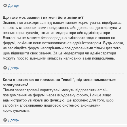
Догори
Що таке моє звання і як мені його змінити?
Звання, яке знаходиться під вашим іменем користувача, відображає
кількість створених вами повідомлень або дозволяє ідентифікувати
певних користувачів, таких як модератори або адміністратори.
Взагалі ви не можете безпосередньо змінювати жодне звання на
форумі, оскільки вони встановлюються адміністратором. Будь ласка,
не засмічуйте форум непотрібними повідомленнями тільки для того,
щоб підвищити своє звання. За це модератори чи адміністратори
можуть просто зменшити кількість написаних вами повідомлень.
Догори
Коли я натискаю на посилання "email", від мене вимагається
залогуватись!
Тільки зареєстровані користувачі можуть відправляти email-
повідомлення на форумі через вбудовану форму, і лише якщо
адміністратор увімкнув цю функцію. Це зроблено для того, щоб
запобігти зловживанню поштовою системою анонімними
користувачами.
Догори