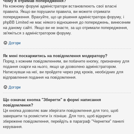
Чому я отримав попередження?
На кожному форумі адміністратори встановлюють свої власні
правила. Якщо ви порушили правила, ви можете отримати
попередження. Врахуйте, що це рішення адміністратора форуму, і
phpBB Limited не має ніякого відношення до попереджень, винесеним
на даному сайті. Якщо ви не знаєте, за що отримали попередження,
зв'яжіться з адміністратором форуму.
Догори
Як мені поскаржитись на повідомлення модератору?
Поряд з кожним повідомленням, ви побачите кнопку, призначену для
подання скарги на нього, якщо це дозволено адміністратором.
Натиснувши на неї, ви пройдете через ряд кроків, необхідних для
відправлення подання на повідомлення.
Догори
Що означає кнопка "Зберегти" в формі написання
повідомлення?
Ця кнопка дозволяє вам зберігати повідомлення для того, щоб
завершити та розмістити їх пізніше. Для того, щоб відкрити
збережене повідомлення, перейдіть в параграф "Чернетки" панелі
керування.