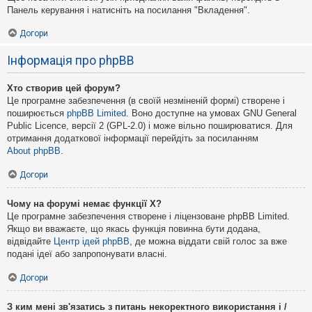
Панель керування і натисніть на посилання "Вкладення".
Догори
Інформація про phpBB
Хто створив цей форум?
Це програмне забезпечення (в своїй незміненій формі) створене і
поширюється
phpBB Limited
. Воно доступне на умовах GNU General
Public Licence, версії 2 (GPL-2.0) і може вільно поширюватися. Для
отримання додаткової інформації перейдіть за посиланням
About phpBB
.
Догори
Чому на форумі немає функції X?
Це програмне забезпечення створене і ліцензоване phpBB Limited.
Якщо ви вважаєте, що якась функція повинна бути додана,
відвідайте
Центр ідей phpBB
, де можна віддати свій голос за вже
подані ідеї або запропонувати власні.
Догори
З ким мені зв'язатись з питань некоректного використання і /