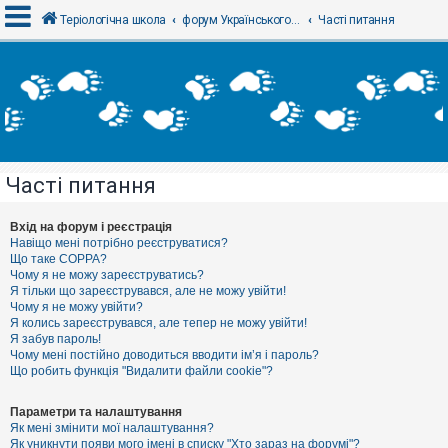
Теріологічна школа
форум Українського теріологічного товариства
Часті питання
В
х
і
д
Часті питання
Р
е
є
Вхід на форум і реєстрація
с
Навіщо мені потрібно реєструватися?
т
Що таке COPPA?
р
Чому я не можу зареєструватись?
а
Я тільки що зареєструвався, але не можу увійти!
ц
Чому я не можу увійти?
і
я
Я колись зареєструвався, але тепер не можу увійти!
Я забув пароль!
Чому мені постійно доводиться вводити ім’я і пароль?
Що робить функція "Видалити файли cookie"?
Т
е
м
Параметри та налаштування
и
Як мені змінити мої налаштування?
б
Як уникнути появи мого імені в списку "Хто зараз на форумі"?