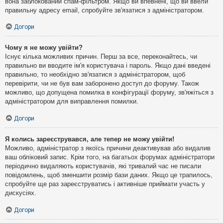
вона заблокований спам-фільтром. Якщо ви впевнені, що ви ввели
правильну адресу email, спробуйте зв'язатися з адміністратором.
Догори
Чому я не можу увійти?
Існує кілька можливих причин. Перш за все, переконайтесь, чи
правильно ви вводите ім'я користувача і пароль. Якщо дані введені
правильно, то необхідно зв'язатися з адміністратором, щоб
перевірити, чи не був вам заборонено доступ до форуму. Також
можливо, що допущена помилка в конфігурації форуму, зв'яжіться з
адміністратором для виправлення помилки.
Догори
Я колись зареєструвався, але тепер не можу увійти!
Можливо, адміністратор з якоїсь причини деактивував або видалив
ваш обліковий запис. Крім того, на багатьох форумах адміністратори
періодично видаляють користувачів, які тривалий час не писали
повідомлень, щоб зменшити розмір бази даних. Якщо це трапилось,
спробуйте ще раз зареєструватись і активніше приймати участь у
дискусіях.
Догори