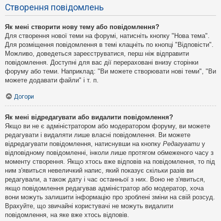
Створення повідомлень
Як мені створити нову тему або повідомлення?
Для створення нової теми на форумі, натисніть кнопку "Нова тема".
Для розміщення повідомлення в темі клацніть по кнопці "Відповісти".
Можливо, доведеться зареєструватися, перш ніж відправити
повідомлення. Доступні для вас дії перераховані внизу сторінки
форуму або теми. Наприклад: "Ви можете створювати нові теми", "Ви
можете додавати файли" і т. п.
Догори
Як мені відредагувати або видалити повідомлення?
Якщо ви не є адміністратором або модератором форуму, ви можете
редагувати і видаляти лише власні повідомлення. Ви можете
відредагувати повідомлення, натиснувши на кнопку
Редагувати
у
відповідному повідомленні, інколи лише протягом обмеженого часу з
моменту створення. Якщо хтось вже відповів на повідомлення, то під
ним з'явиться невеличкий напис, який показує скільки разів ви
редагували, а також дату і час останньої з них. Воно не з'явиться,
якщо повідомлення редагував адміністратор або модератор, хоча
вони можуть залишити інформацію про зроблені зміни на свій розсуд.
Врахуйте, що звичайні користувачі не можуть видалити
повідомлення, на яке вже хтось відповів.