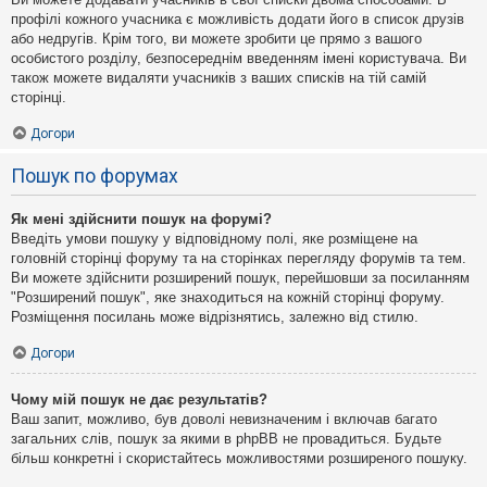
профілі кожного учасника є можливість додати його в список друзів
або недругів. Крім того, ви можете зробити це прямо з вашого
особистого розділу, безпосереднім введенням імені користувача. Ви
також можете видаляти учасників з ваших списків на тій самій
сторінці.
Догори
Пошук по форумах
Як мені здійснити пошук на форумі?
Введіть умови пошуку у відповідному полі, яке розміщене на
головній сторінці форуму та на сторінках перегляду форумів та тем.
Ви можете здійснити розширений пошук, перейшовши за посиланням
"Розширений пошук", яке знаходиться на кожній сторінці форуму.
Розміщення посилань може відрізнятись, залежно від стилю.
Догори
Чому мій пошук не дає результатів?
Ваш запит, можливо, був доволі невизначеним і включав багато
загальних слів, пошук за якими в phpBB не провадиться. Будьте
більш конкретні і скористайтесь можливостями розширеного пошуку.