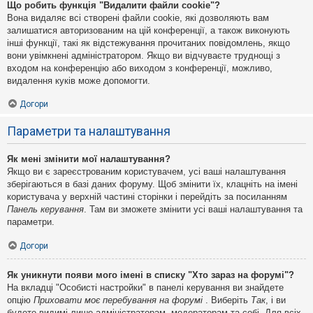
Що робить функція "Видалити файли cookie"?
Вона видаляє всі створені файли cookie, які дозволяють вам
залишатися авторизованим на цій конференції, а також виконують
інші функції, такі як відстежування прочитаних повідомлень, якщо
вони увімкнені адміністратором. Якщо ви відчуваєте труднощі з
входом на конференцію або виходом з конференції, можливо,
видалення куків може допомогти.
Догори
Параметри та налаштування
Як мені змінити мої налаштування?
Якщо ви є зареєстрованим користувачем, усі ваші налаштування
зберігаються в базі даних форуму. Щоб змінити їх, клацніть на імені
користувача у верхній частині сторінки і перейдіть за посиланням
Панель керування
. Там ви зможете змінити усі ваші налаштування та
параметри.
Догори
Як уникнути появи мого імені в списку "Хто зараз на форумі"?
На вкладці "Особисті настройки" в панелі керування ви знайдете
опцію
Приховати моє перебування на форумі
. Виберіть
Так
, і ви
будете видимі лише адміністраторам, модераторам та собі. Для всіх