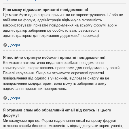
Я не можу відсилати приватні повідомлення!
Це може бути одна з трьох причин: ви не зареєструвались і / або не
ввійшли на форум, адміністрація відімкнула можливість
використовувати приватні повідомлення на всьому форумі або ж
адміністратор заборонив це особисто вам. Зв'яжіться з
адміністратором для отримання додаткової інформації.
Догори
Я постійно отримую небажані приватні повідомлення!
Ви можете автоматично видаляти особисті повідомлення
користувачів, скориставшись правилами для повідомлень у вашій
Панелі керування. Якщо ви отримуєте образливі приватні
повідомлення від одного з учасників, відправте скаргу на це
повідомлення модераторам; вони можуть заборонити йому
надсилання приватних повідомлень.
Догори
Я отримав спам або образливий email від когось із цього
форуму!
Ми шкодуємо про це. Форма надсилання email на цьому форумі
включає засоби безпеки і можливість відслідковувати користувачів,