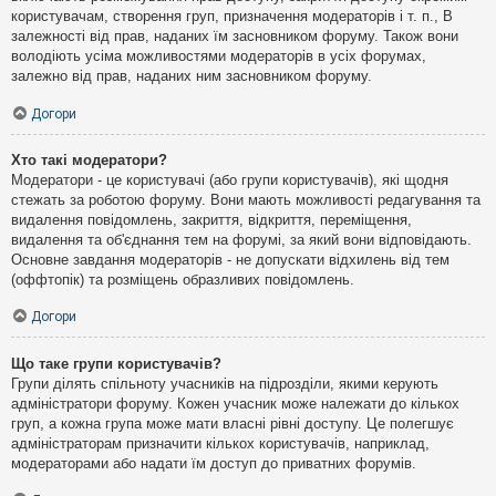
користувачам, створення груп, призначення модераторів і т. п., В
залежності від прав, наданих їм засновником форуму. Також вони
володіють усіма можливостями модераторів в усіх форумах,
залежно від прав, наданих ним засновником форуму.
Догори
Хто такі модератори?
Модератори - це користувачі (або групи користувачів), які щодня
стежать за роботою форуму. Вони мають можливості редагування та
видалення повідомлень, закриття, відкриття, переміщення,
видалення та об'єднання тем на форумі, за який вони відповідають.
Основне завдання модераторів - не допускати відхилень від тем
(оффтопік) та розміщень образливих повідомлень.
Догори
Що таке групи користувачів?
Групи ділять спільноту учасників на підрозділи, якими керують
адміністратори форуму. Кожен учасник може належати до кількох
груп, а кожна група може мати власні рівні доступу. Це полегшує
адміністраторам призначити кількох користувачів, наприклад,
модераторами або надати їм доступ до приватних форумів.