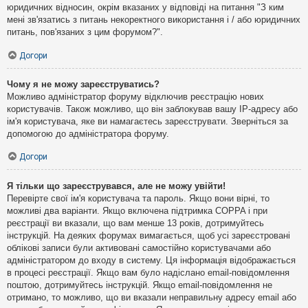
юридичних відносин, окрім вказаних у відповіді на питання "З ким
мені зв'язатись з питань некоректного використання і / або юридичних
питань, пов'язаних з цим форумом?".
Догори
Чому я не можу зареєструватись?
Можливо адміністратор форуму відключив реєстрацію нових
користувачів. Також можливо, що він заблокував вашу IP-адресу або
ім'я користувача, яке ви намагаєтесь зареєструвати. Зверніться за
допомогою до адміністратора форуму.
Догори
Я тільки що зареєструвався, але не можу увійти!
Перевірте свої ім'я користувача та пароль. Якщо вони вірні, то
можливі два варіанти. Якщо включена підтримка COPPA і при
реєстрації ви вказали, що вам менше 13 років, дотримуйтесь
інструкцій. На деяких форумах вимагається, щоб усі зареєстровані
облікові записи були активовані самостійно користувачами або
адміністратором до входу в систему. Ця інформація відображається
в процесі реєстрації. Якщо вам було надіслано email-повідомлення
поштою, дотримуйтесь інструкцій. Якщо email-повідомлення не
отримано, то можливо, що ви вказали неправильну адресу email або