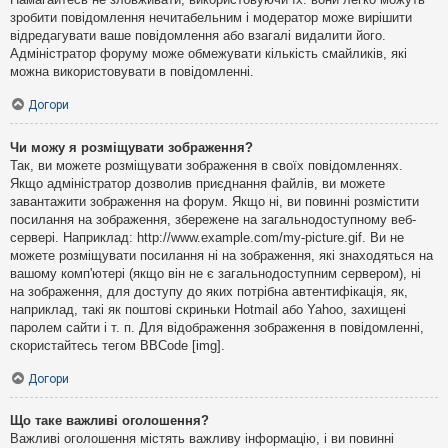
зробити повідомлення нечитабельним і модератор може вирішити
відредагувати ваше повідомлення або взагалі видалити його.
Адміністратор форуму може обмежувати кількість смайликів, які
можна використовувати в повідомленні.
Догори
Чи можу я розміщувати зображення?
Так, ви можете розміщувати зображення в своїх повідомленнях.
Якщо адміністратор дозволив приєднання файлів, ви можете
завантажити зображення на форум. Якщо ні, ви повинні розмістити
посилання на зображення, збережене на загальнодоступному веб-
сервері. Наприклад: http://www.example.com/my-picture.gif. Ви не
можете розміщувати посилання ні на зображення, які знаходяться на
вашому комп'ютері (якщо він не є загальнодоступним сервером), ні
на зображення, для доступу до яких потрібна автентифікація, як,
наприклад, такі як поштові скриньки Hotmail або Yahoo, захищені
паролем сайти і т. п. Для відображення зображення в повідомленні,
скористайтесь тегом BBCode [img].
Догори
Що таке важливі оголошення?
Важливі оголошення містять важливу інформацію, і ви повинні