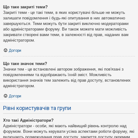
Що таке закриті теми?
Закриті теми - це такі теми, в яких користувачі більше не можуть
залишати повідомлення і будь-які опитування в них автоматично
завершуються. Теми можуть бути закриті виключно модераторами
або адміністраторами форуму. Ви також можете мати можливість
закривати створені вами теми, в залежності від прав, наданих вам
адміністратором.
Догори
Що таке значок теми?
Значки тем - це встановлені автором зображення, які пов'язані з
повідомленнями та відображають їхній зміст. Можливість
використання значків тем залежить від прав доступу, встановлених
адміністратором.
Догори
Рівні користувачів та групи
Хто такі Адміністратори?
Адміністратори - особи, які мають найвищий рівень контролю над
форумом. Вони можуть керувати усіма аспектами роботи форуму, які
включають розмежування прав доступу, закриття доступу окремим