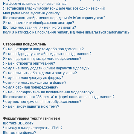
е
На форумі встановлено невірний час!
з
Я встановив власну часову зону, але час все одно невірний!
в
і
Моя рідна мова відсутня у списку!
д
Що означають зображення поряд з моїм ім'ям користувача?
п
Як мені включити відображення аватари?
о
Що таке моє звання і як мені його змінити?
в
Коли я натискаю на посилання "email", від мене вимагається залогуватись!
і
д
е
Створення повідомлень
й
Як мені створити нову тему або повідомлення?
Як мені відредагувати або видалити повідомлення?
Як мені додати підпис до мого повідомлення?
А
Як мені створити опитування?
к
Чому я не можу додати більше варіантів відповіді?
т
Як мені змінити або видалити опитування?
и
Чому я не маю доступу до форуму?
в
Чому я не можу приєднувати файли?
н
Чому я отримав попередження?
і
т
Як мені поскаржитись на повідомлення модератору?
е
Що означає кнопка "Зберегти" в формі написання повідомлення?
м
Чому моє повідомлення потребує схвалення?
и
Як мені знову підняти мою тему?
Форматування тексту і типи тем
П
Що таке BBCode?
о
Чи можу я використовувати HTML?
ш
Що таке смайлики?
у