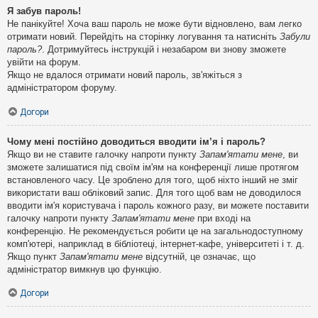
Я забув пароль!
Не панікуйте! Хоча ваш пароль не може бути відновлено, вам легко
отримати новий. Перейдіть на сторінку логування та натисніть
Забули
пароль?
. Дотримуйтесь інструкцій і незабаром ви знову зможете
увійти на форум.
Якщо не вдалося отримати новий пароль, зв'яжіться з
адміністратором форуму.
Догори
Чому мені постійно доводиться вводити ім’я і пароль?
Якщо ви не ставите галочку напроти пункту
Запам'ятати мене
, ви
зможете залишатися під своїм ім'ям на конференції лише протягом
встановленого часу. Це зроблено для того, щоб ніхто інший не зміг
використати ваш обліковий запис. Для того щоб вам не доводилося
вводити ім'я користувача і пароль кожного разу, ви можете поставити
галочку напроти пункту
Запам'ятати мене
при вході на
конференцію. Не рекомендується робити це на загальнодоступному
комп'ютері, наприклад в бібліотеці, інтернет-кафе, університеті і т. д.
Якщо пункт
Запам'ятати мене
відсутній, це означає, що
адміністратор вимкнув цю функцію.
Догори