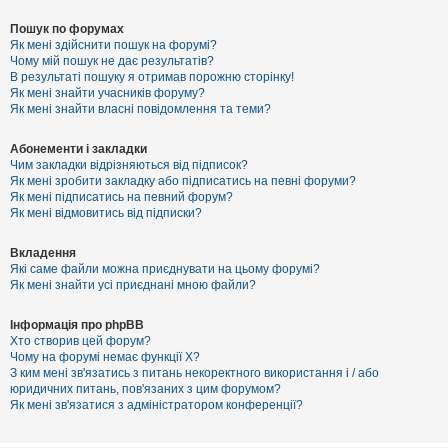
Пошук по форумах
Як мені здійснити пошук на форумі?
Чому мій пошук не дає результатів?
В результаті пошуку я отримав порожню сторінку!
Як мені знайти учасників форуму?
Як мені знайти власні повідомлення та теми?
Абонементи і закладки
Чим закладки відрізняються від підписок?
Як мені зробити закладку або підписатись на певні форуми?
Як мені підписатись на певний форум?
Як мені відмовитись від підписки?
Вкладення
Які саме файли можна приєднувати на цьому форумі?
Як мені знайти усі приєднані мною файли?
Інформація про phpBB
Хто створив цей форум?
Чому на форумі немає функції X?
З ким мені зв'язатись з питань некоректного використання і / або
юридичних питань, пов'язаних з цим форумом?
Як мені зв'язатися з адміністратором конференції?