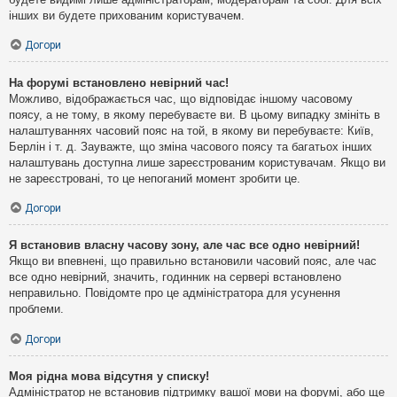
інших ви будете прихованим користувачем.
Догори
На форумі встановлено невірний час!
Можливо, відображається час, що відповідає іншому часовому
поясу, а не тому, в якому перебуваєте ви. В цьому випадку змініть в
налаштуваннях часовий пояс на той, в якому ви перебуваєте: Київ,
Берлін і т. д. Зауважте, що зміна часового поясу та багатьох інших
налаштувань доступна лише зареєстрованим користувачам. Якщо ви
не зареєстровані, то це непоганий момент зробити це.
Догори
Я встановив власну часову зону, але час все одно невірний!
Якщо ви впевнені, що правильно встановили часовий пояс, але час
все одно невірний, значить, годинник на сервері встановлено
неправильно. Повідомте про це адміністратора для усунення
проблеми.
Догори
Моя рідна мова відсутня у списку!
Адміністратор не встановив підтримку вашої мови на форумі, або ще