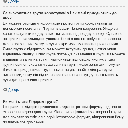
Догори
Де знаходяться групи користувачів і як мені приєднатись до
них?
Ви можете отримати інформацію про всі групи користувачів за
допомогою посилання "Групи" в вашій Панелі керування. Якщо ви
хочете вступити в одну з них, натисніть відповідну кнопку. Однак не
всі групи є загальнодоступними. Деякі з них потребують схвалення
для вступу в них, можуть бути закритими або навіть прихованими.
Якщо група є відкритою, ви можете вступити до неї, натиснувши
відповідну кнопку. Якщо група потребує схвалення в групі, ви можете
відправити запит на вступ, натиснувши відповідну кнопку. Лідер
групи повинен схвалити ваш запит в групі і може запитати, чому ви
бажаєте приєднатись. Будь ласка, не діставайте лідера групи
питаннями, чому він відхилив ваш запит на вступ, у нього можуть
бути для цього свої причини.
Догори
Як мені стати Лідером групи?
Як правило, лідерів призначають адміністратори форуму, під час їх
створення відповідної групи. Якщо ви зацікавлені у створенні групи,
для початку зв'яжіться з адміністратором форуму, відправивши йому
приватне повідомлення.