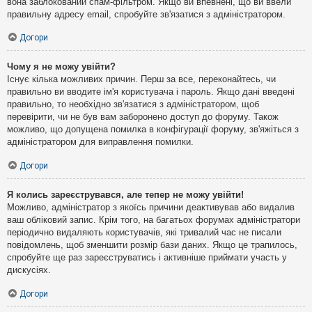
вона заблокований спам-фільтром. Якщо ви впевнені, що ви ввели
правильну адресу email, спробуйте зв'язатися з адміністратором.
Догори
Чому я не можу увійти?
Існує кілька можливих причин. Перш за все, переконайтесь, чи
правильно ви вводите ім'я користувача і пароль. Якщо дані введені
правильно, то необхідно зв'язатися з адміністратором, щоб
перевірити, чи не був вам заборонено доступ до форуму. Також
можливо, що допущена помилка в конфігурації форуму, зв'яжіться з
адміністратором для виправлення помилки.
Догори
Я колись зареєструвався, але тепер не можу увійти!
Можливо, адміністратор з якоїсь причини деактивував або видалив
ваш обліковий запис. Крім того, на багатьох форумах адміністратори
періодично видаляють користувачів, які тривалий час не писали
повідомлень, щоб зменшити розмір бази даних. Якщо це трапилось,
спробуйте ще раз зареєструватись і активніше приймати участь у
дискусіях.
Догори