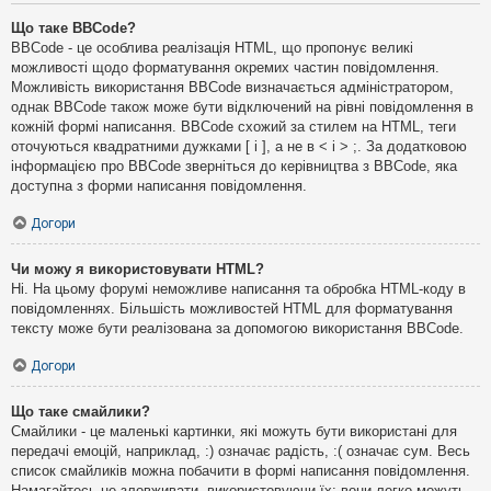
Що таке BBCode?
BBCode - це особлива реалізація HTML, що пропонує великі
можливості щодо форматування окремих частин повідомлення.
Можливість використання BBCode визначається адміністратором,
однак BBCode також може бути відключений на рівні повідомлення в
кожній формі написання. BBCode схожий за стилем на HTML, теги
оточуються квадратними дужками [ і ], а не в < і > ;. За додатковою
інформацією про BBCode зверніться до керівництва з BBCode, яка
доступна з форми написання повідомлення.
Догори
Чи можу я використовувати HTML?
Ні. На цьому форумі неможливе написання та обробка HTML-коду в
повідомленнях. Більшість можливостей HTML для форматування
тексту може бути реалізована за допомогою використання BBCode.
Догори
Що таке смайлики?
Смайлики - це маленькі картинки, які можуть бути використані для
передачі емоцій, наприклад, :) означає радість, :( означає сум. Весь
список смайликів можна побачити в формі написання повідомлення.
Намагайтесь не зловживати, використовуючи їх: вони легко можуть