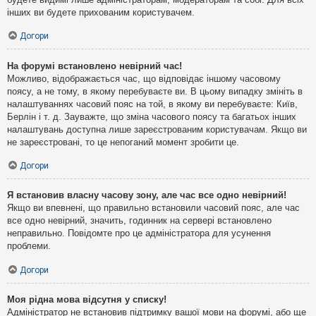
інших ви будете прихованим користувачем.
Догори
На форумі встановлено невірний час!
Можливо, відображається час, що відповідає іншому часовому
поясу, а не тому, в якому перебуваєте ви. В цьому випадку змініть в
налаштуваннях часовий пояс на той, в якому ви перебуваєте: Київ,
Берлін і т. д. Зауважте, що зміна часового поясу та багатьох інших
налаштувань доступна лише зареєстрованим користувачам. Якщо ви
не зареєстровані, то це непоганий момент зробити це.
Догори
Я встановив власну часову зону, але час все одно невірний!
Якщо ви впевнені, що правильно встановили часовий пояс, але час
все одно невірний, значить, годинник на сервері встановлено
неправильно. Повідомте про це адміністратора для усунення
проблеми.
Догори
Моя рідна мова відсутня у списку!
Адміністратор не встановив підтримку вашої мови на форумі, або ще