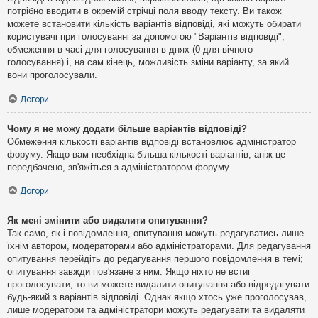
потрібно вводити в окремій стрічці поля вводу тексту. Ви також
можете встановити кількість варіантів відповіді, які можуть обирати
користувачі при голосуванні за допомогою "Варіантів відповіді",
обмеження в часі для голосування в днях (0 для вічного
голосування) і, на сам кінець, можливість зміни варіанту, за який
вони проголосували.
Догори
Чому я не можу додати більше варіантів відповіді?
Обмеження кількості варіантів відповіді встановлює адміністратор
форуму. Якщо вам необхідна більша кількості варіантів, аніж це
передбачено, зв'яжіться з адміністратором форуму.
Догори
Як мені змінити або видалити опитування?
Так само, як і повідомлення, опитування можуть редагуватись лише
їхнім автором, модераторами або адміністраторами. Для редагування
опитування перейдіть до редагування першого повідомлення в темі;
опитування завжди пов'язане з ним. Якщо ніхто не встиг
проголосувати, то ви можете видалити опитування або відредагувати
будь-який з варіантів відповіді. Однак якщо хтось уже проголосував,
лише модератори та адміністратори можуть редагувати та видаляти