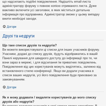
що надсилають подібні повідомлення. Надішліть email-листа
адміністратору форуму з повною копією отриманого листа. Дуже
важливо включити усі заголовки, в яких міститься детальна
інформація про відправника. Адміністратор зможе у цьому випадку
вжити необхідні заходи.
Догори
Друзі та недруги
Що таке список друзів та недругів?
Ви можете використовувати ці списки для інших учасників форуму.
Учасники, додані до списку друзів, будуть відображатись в вашій
Панелі керування для швидкого доступу до інформації про те, чи
вони зараз в мережі, і для відсилання їм приватних повідомлень.
Повідомлення від цих користувачів можуть виділятись, залежно від
встановленого стилю конференції. Якщо ви додали учасника в
список ваших недругів, усі його повідомлення буде приховано за
замовчуванням.
Догори
Як я можу додавати / видаляти користувачів до мого списку
друзів або недругів?
Ви можете додавати учасників в свої списки двома способами. В