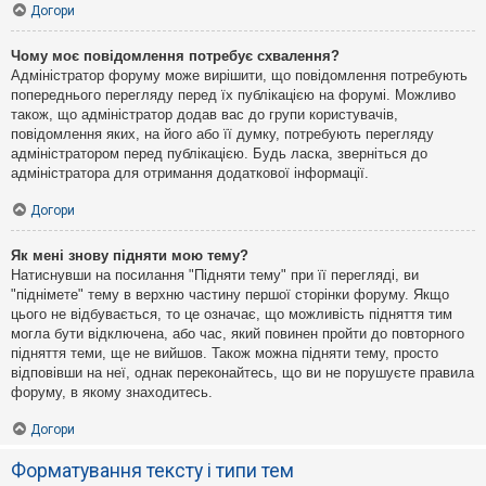
Догори
Чому моє повідомлення потребує схвалення?
Адміністратор форуму може вирішити, що повідомлення потребують
попереднього перегляду перед їх публікацією на форумі. Можливо
також, що адміністратор додав вас до групи користувачів,
повідомлення яких, на його або її думку, потребують перегляду
адміністратором перед публікацією. Будь ласка, зверніться до
адміністратора для отримання додаткової інформації.
Догори
Як мені знову підняти мою тему?
Натиснувши на посилання "Підняти тему" при її перегляді, ви
"піднімете" тему в верхню частину першої сторінки форуму. Якщо
цього не відбувається, то це означає, що можливість підняття тим
могла бути відключена, або час, який повинен пройти до повторного
підняття теми, ще не вийшов. Також можна підняти тему, просто
відповівши на неї, однак переконайтесь, що ви не порушуєте правила
форуму, в якому знаходитесь.
Догори
Форматування тексту і типи тем