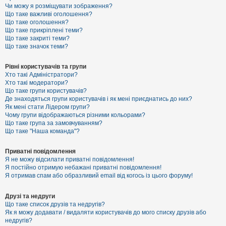
к
Чи можу я розміщувати зображення?
Що таке важливі оголошення?
Що таке оголошення?
Що таке прикріплені теми?
Д
Що таке закриті теми?
о
Що таке значок теми?
п
о
м
Рівні користувачів та групи
о
Хто такі Адміністратори?
г
Хто такі модератори?
а
Що таке групи користувачів?
Де знаходяться групи користувачів і як мені приєднатись до них?
Як мені стати Лідером групи?
Чому групи відображаються різними кольорами?
Що таке група за замовчуванням?
Що таке "Наша команда"?
Приватні повідомлення
Я не можу відсилати приватні повідомлення!
Я постійно отримую небажані приватні повідомлення!
Я отримав спам або образливий email від когось із цього форуму!
Друзі та недруги
Що таке список друзів та недругів?
Як я можу додавати / видаляти користувачів до мого списку друзів або
недругів?