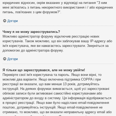
юридичних відносин, окрім вказаних у відповіді на питання "З ким
мені зв'язатись з питань некоректного використання і / або юридичних
питань, пов'язаних з цим форумом?".
Догори
Чому я не можу зареєструватись?
Можливо адміністратор форуму відключив реєстрацію нових
користувачів. Також можливо, що він заблокував вашу IP-адресу або
ім'я користувача, яке ви намагаєтесь зареєструвати. Зверніться за
допомогою до адміністратора форуму.
Догори
Я тільки що зареєструвався, але не можу увійти!
Перевірте свої ім'я користувача та пароль. Якщо вони вірні, то
можливі два варіанти. Якщо включена підтримка COPPA і при
реєстрації ви вказали, що вам менше 13 років, дотримуйтесь
інструкцій. На деяких форумах вимагається, щоб усі зареєстровані
облікові записи були активовані самостійно користувачами або
адміністратором до входу в систему. Ця інформація відображається
в процесі реєстрації. Якщо вам було надіслано email-повідомлення
поштою, дотримуйтесь інструкцій. Якщо email-повідомлення не
отримано, то можливо, що ви вказали неправильну адресу email або