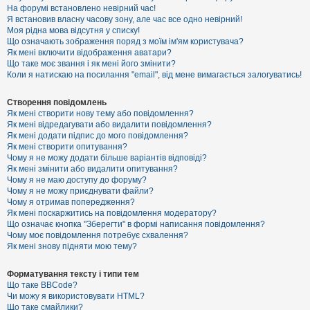
е
На форумі встановлено невірний час!
з
Я встановив власну часову зону, але час все одно невірний!
в
і
Моя рідна мова відсутня у списку!
д
Що означають зображення поряд з моїм ім'ям користувача?
п
Як мені включити відображення аватари?
о
Що таке моє звання і як мені його змінити?
в
Коли я натискаю на посилання "email", від мене вимагається залогуватись!
і
д
е
Створення повідомлень
й
Як мені створити нову тему або повідомлення?
Як мені відредагувати або видалити повідомлення?
Як мені додати підпис до мого повідомлення?
А
Як мені створити опитування?
к
Чому я не можу додати більше варіантів відповіді?
т
Як мені змінити або видалити опитування?
и
Чому я не маю доступу до форуму?
в
Чому я не можу приєднувати файли?
н
Чому я отримав попередження?
і
т
Як мені поскаржитись на повідомлення модератору?
е
Що означає кнопка "Зберегти" в формі написання повідомлення?
м
Чому моє повідомлення потребує схвалення?
и
Як мені знову підняти мою тему?
Форматування тексту і типи тем
П
Що таке BBCode?
о
Чи можу я використовувати HTML?
ш
Що таке смайлики?
у