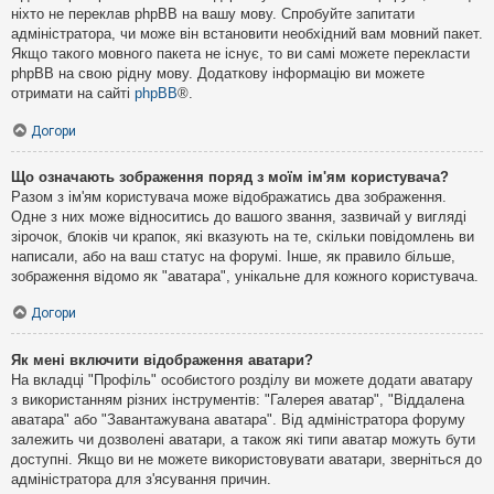
ніхто не переклав phpBB на вашу мову. Спробуйте запитати
адміністратора, чи може він встановити необхідний вам мовний пакет.
Якщо такого мовного пакета не існує, то ви самі можете перекласти
phpBB на свою рідну мову. Додаткову інформацію ви можете
отримати на сайті
phpBB
®.
Догори
Що означають зображення поряд з моїм ім'ям користувача?
Разом з ім'ям користувача може відображатись два зображення.
Одне з них може відноситись до вашого звання, зазвичай у вигляді
зірочок, блоків чи крапок, які вказують на те, скільки повідомлень ви
написали, або на ваш статус на форумі. Інше, як правило більше,
зображення відомо як "аватара", унікальне для кожного користувача.
Догори
Як мені включити відображення аватари?
На вкладці "Профіль" особистого розділу ви можете додати аватару
з використанням різних інструментів: "Галерея аватар", "Віддалена
аватара" або "Завантажувана аватара". Від адміністратора форуму
залежить чи дозволені аватари, а також які типи аватар можуть бути
доступні. Якщо ви не можете використовувати аватари, зверніться до
адміністратора для з'ясування причин.