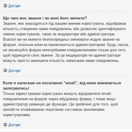
Догори
Що таке моє звання і як мені його змінити?
Звання, яке знаходиться під вашим іменем користувача, відображає
кількість створених вами повідомлень або дозволяє ідентифікувати
певних користувачів, таких як модератори або адміністратори.
Взагалі ви не можете безпосередньо змінювати жодне звання на
форумі, оскільки вони встановлюються адміністратором. Будь ласка,
не засмічуйте форум непотрібними повідомленнями тільки для того,
щоб підвищити своє звання. За це модератори чи адміністратори
можуть просто зменшити кількість написаних вами повідомлень.
Догори
Коли я натискаю на посилання "email", від мене вимагається
залогуватись!
Тільки зареєстровані користувачі можуть відправляти email-
повідомлення на форумі через вбудовану форму, і лише якщо
адміністратор увімкнув цю функцію. Це зроблено для того, щоб
запобігти зловживанню поштовою системою анонімними
користувачами.
Догори