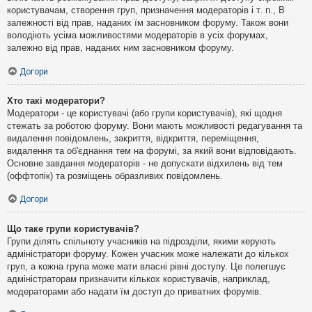
користувачам, створення груп, призначення модераторів і т. п., В
залежності від прав, наданих їм засновником форуму. Також вони
володіють усіма можливостями модераторів в усіх форумах,
залежно від прав, наданих ним засновником форуму.
Догори
Хто такі модератори?
Модератори - це користувачі (або групи користувачів), які щодня
стежать за роботою форуму. Вони мають можливості редагування та
видалення повідомлень, закриття, відкриття, переміщення,
видалення та об'єднання тем на форумі, за який вони відповідають.
Основне завдання модераторів - не допускати відхилень від тем
(оффтопік) та розміщень образливих повідомлень.
Догори
Що таке групи користувачів?
Групи ділять спільноту учасників на підрозділи, якими керують
адміністратори форуму. Кожен учасник може належати до кількох
груп, а кожна група може мати власні рівні доступу. Це полегшує
адміністраторам призначити кількох користувачів, наприклад,
модераторами або надати їм доступ до приватних форумів.