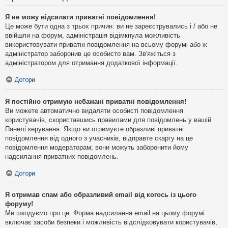
Я не можу відсилати приватні повідомлення!
Це може бути одна з трьох причин: ви не зареєструвались і / або не
ввійшли на форум, адміністрація відімкнула можливість
використовувати приватні повідомлення на всьому форумі або ж
адміністратор заборонив це особисто вам. Зв'яжіться з
адміністратором для отримання додаткової інформації.
Догори
Я постійно отримую небажані приватні повідомлення!
Ви можете автоматично видаляти особисті повідомлення
користувачів, скориставшись правилами для повідомлень у вашій
Панелі керування. Якщо ви отримуєте образливі приватні
повідомлення від одного з учасників, відправте скаргу на це
повідомлення модераторам; вони можуть заборонити йому
надсилання приватних повідомлень.
Догори
Я отримав спам або образливий email від когось із цього
форуму!
Ми шкодуємо про це. Форма надсилання email на цьому форумі
включає засоби безпеки і можливість відслідковувати користувачів,