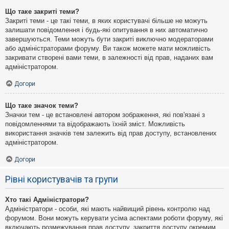
Що таке закриті теми?
Закриті теми - це такі теми, в яких користувачі більше не можуть
залишати повідомлення і будь-які опитування в них автоматично
завершуються. Теми можуть бути закриті виключно модераторами
або адміністраторами форуму. Ви також можете мати можливість
закривати створені вами теми, в залежності від прав, наданих вам
адміністратором.
Догори
Що таке значок теми?
Значки тем - це встановлені автором зображення, які пов'язані з
повідомленнями та відображають їхній зміст. Можливість
використання значків тем залежить від прав доступу, встановлених
адміністратором.
Догори
Рівні користувачів та групи
Хто такі Адміністратори?
Адміністратори - особи, які мають найвищий рівень контролю над
форумом. Вони можуть керувати усіма аспектами роботи форуму, які
включають розмежування прав доступу, закриття доступу окремим