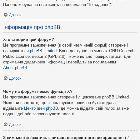
Панель керування і натисніть на посилання "Вкладення".
Догори
Інформація про phpBB
Хто створив цей форум?
Це програмне забезпечення (в своїй незміненій формі) створене і
поширюється
phpBB Limited
. Воно доступне на умовах GNU General
Public Licence, версії 2 (GPL-2.0) і може вільно поширюватися. Для
отримання додаткової інформації перейдіть за посиланням
About phpBB
.
Догори
Чому на форумі немає функції X?
Це програмне забезпечення створене і ліцензоване phpBB Limited.
Якщо ви вважаєте, що якась функція повинна бути додана,
відвідайте
Центр ідей phpBB
, де можна віддати свій голос за вже
подані ідеї або запропонувати власні.
Догори
З ким мені зв'язатись з питань некоректного використання і /