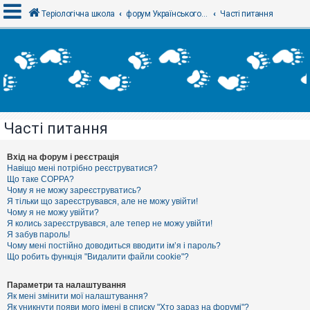
Теріологічна школа
форум Українського теріологічного товариства
Часті питання
В
х
і
д
Часті питання
Р
е
є
Вхід на форум і реєстрація
с
Навіщо мені потрібно реєструватися?
т
Що таке COPPA?
р
Чому я не можу зареєструватись?
а
Я тільки що зареєструвався, але не можу увійти!
ц
Чому я не можу увійти?
і
я
Я колись зареєструвався, але тепер не можу увійти!
Я забув пароль!
Чому мені постійно доводиться вводити ім’я і пароль?
Що робить функція "Видалити файли cookie"?
Т
е
м
Параметри та налаштування
и
Як мені змінити мої налаштування?
б
Як уникнути появи мого імені в списку "Хто зараз на форумі"?