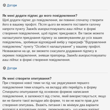
Догори
Як мені додати підпис до мого повідомлення?
Щоб додати підпис до повідомлення, ви повинні спочатку створити
його в вашому профілі. Після цього ви можете поставити галочку
напроти пункту
Завжди використовувати ваш підпис
в формі
створення повідомлення, щоб підпис приєднався. Ви також можете
налаштувати приєднання підпису за замовчуванням до усіх ваших
повідомлень, зробивши відповідний вибір у параграфі "Відправлення
повідомлень" пункту "Особисті налаштування" у вашому профілі.
Незважаючи на це, ви зможете скасувати додавання підпису в
окремих повідомлення, знявши прапорець
Завжди використовувати
ваш підпис
в формі створення повідомлення.
Догори
Як мені створити опитування?
При створенні нової теми чи під час редагування першого
повідомлення теми клацніть на вкладці або перейдіть в форму
Створити опитування
під основною формою написання
повідомлення, в залежності від стилю, який використовується; якщо
ви не бачите такої вкладки або форми, то ви не маєте прав для
створення опитувань. Вкажіть питання і як мінімум два варіанти
відповіді в відповідних полях, переконавшись, що кожен варіант