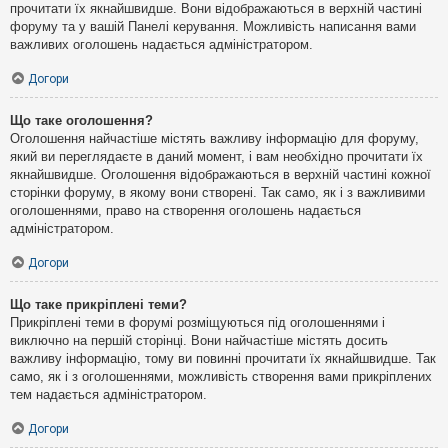
прочитати їх якнайшвидше. Вони відображаються в верхній частині
форуму та у вашій Панелі керування. Можливість написання вами
важливих оголошень надається адміністратором.
Догори
Що таке оголошення?
Оголошення найчастіше містять важливу інформацію для форуму,
який ви переглядаєте в даний момент, і вам необхідно прочитати їх
якнайшвидше. Оголошення відображаються в верхній частині кожної
сторінки форуму, в якому вони створені. Так само, як і з важливими
оголошеннями, право на створення оголошень надається
адміністратором.
Догори
Що таке прикріплені теми?
Прикріплені теми в форумі розміщуються під оголошеннями і
виключно на першій сторінці. Вони найчастіше містять досить
важливу інформацію, тому ви повинні прочитати їх якнайшвидше. Так
само, як і з оголошеннями, можливість створення вами прикріплених
тем надається адміністратором.
Догори