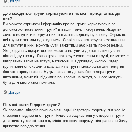
Догори
Де знаходяться групи користувачів і як мені приєднатись до
них?
Ви можете отримати інформацію про всі групи користувачів за
допомогою посилання "Групи" в вашій Панелі керування. Якщо ви
хочете вступити в одну з них, натисніть відповідну кнопку. Однак не
всі групи є загальнодоступними. Деякі з них потребують схвалення
для вступу в них, можуть бути закритими або навіть прихованими.
Якщо група є відкритою, ви можете вступити до неї, натиснувши
відповідну кнопку. Якщо група потребує схвалення в групі, ви можете
відправити запит на вступ, натиснувши відповідну кнопку. Лідер
групи повинен схвалити ваш запит в групі і може запитати, чому ви
бажаєте приєднатись. Будь ласка, не діставайте лідера групи
питаннями, чому він відхилив ваш запит на вступ, у нього можуть
бути для цього свої причини.
Догори
Як мені стати Лідером групи?
Як правило, лідерів призначають адміністратори форуму, під час їх
створення відповідної групи. Якщо ви зацікавлені у створенні групи,
для початку зв'яжіться з адміністратором форуму, відправивши йому
приватне повідомлення.