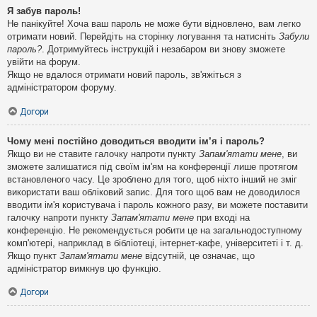
Я забув пароль!
Не панікуйте! Хоча ваш пароль не може бути відновлено, вам легко
отримати новий. Перейдіть на сторінку логування та натисніть
Забули
пароль?
. Дотримуйтесь інструкцій і незабаром ви знову зможете
увійти на форум.
Якщо не вдалося отримати новий пароль, зв'яжіться з
адміністратором форуму.
Догори
Чому мені постійно доводиться вводити ім’я і пароль?
Якщо ви не ставите галочку напроти пункту
Запам'ятати мене
, ви
зможете залишатися під своїм ім'ям на конференції лише протягом
встановленого часу. Це зроблено для того, щоб ніхто інший не зміг
використати ваш обліковий запис. Для того щоб вам не доводилося
вводити ім'я користувача і пароль кожного разу, ви можете поставити
галочку напроти пункту
Запам'ятати мене
при вході на
конференцію. Не рекомендується робити це на загальнодоступному
комп'ютері, наприклад в бібліотеці, інтернет-кафе, університеті і т. д.
Якщо пункт
Запам'ятати мене
відсутній, це означає, що
адміністратор вимкнув цю функцію.
Догори