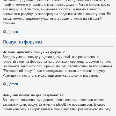
профілі кожного учасника є можливість додати його в список друзів
або недругів. Крім того, ви можете зробити це прямо з вашого
особистого розділу, безпосереднім введенням імені користувача. Ви
також можете видаляти учасників з ваших списків на тій самій
сторінці.
Догори
Пошук по форумах
Як мені здійснити пошук на форумі?
Введіть умови пошуку у відповідному полі, яке розміщене на
головній сторінці форуму та на сторінках перегляду форумів та тем.
Ви можете здійснити розширений пошук, перейшовши за посиланням
"Розширений пошук", яке знаходиться на кожній сторінці форуму.
Розміщення посилань може відрізнятись, залежно від стилю.
Догори
Чому мій пошук не дає результатів?
Ваш запит, можливо, був доволі невизначеним і включав багато
загальних слів, пошук за якими в phpBB не провадиться. Будьте
більш конкретні і скористайтесь можливостями розширеного пошуку.