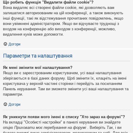
Що робить функція "Видалити файли cookie"?
Вона видаляє всі створені файли cookie, які дозволяють вам
залишатися авторизованим на цій конференції, а також виконують
інші функції, такі як відстежування прочитаних повідомлень, якщо
вони увімкнені адміністратором. Якщо ви відчуваєте труднощі з
входом на конференцію або виходом з конференції, можливо,
видалення куків може допомогти.
Догори
Параметри та налаштування
Як мені змінити мої налаштування?
Якщо ви є зареєстрованим користувачем, усі ваші налаштування
зберігаються в базі даних форуму. Щоб змінити їх, клацніть на імені
користувача у верхній частині сторінки і перейдіть за посиланням
Панель керування
. Там ви зможете змінити усі ваші налаштування та
параметри.
Догори
Як уникнути появи мого імені в списку "Хто зараз на форумі"?
На вкладці "Особисті настройки" в панелі керування ви знайдете
опцію
Приховати моє перебування на форумі
. Виберіть
Так
, і ви
будете видимі лише адміністраторам, модераторам та собі. Для всіх