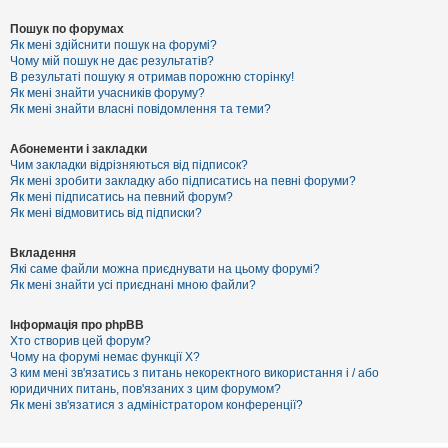
Пошук по форумах
Як мені здійснити пошук на форумі?
Чому мій пошук не дає результатів?
В результаті пошуку я отримав порожню сторінку!
Як мені знайти учасників форуму?
Як мені знайти власні повідомлення та теми?
Абонементи і закладки
Чим закладки відрізняються від підписок?
Як мені зробити закладку або підписатись на певні форуми?
Як мені підписатись на певний форум?
Як мені відмовитись від підписки?
Вкладення
Які саме файли можна приєднувати на цьому форумі?
Як мені знайти усі приєднані мною файли?
Інформація про phpBB
Хто створив цей форум?
Чому на форумі немає функції X?
З ким мені зв'язатись з питань некоректного використання і / або
юридичних питань, пов'язаних з цим форумом?
Як мені зв'язатися з адміністратором конференції?