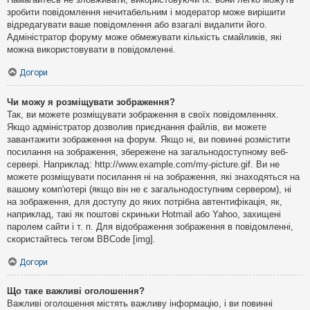
зробити повідомлення нечитабельним і модератор може вирішити
відредагувати ваше повідомлення або взагалі видалити його.
Адміністратор форуму може обмежувати кількість смайликів, які
можна використовувати в повідомленні.
Догори
Чи можу я розміщувати зображення?
Так, ви можете розміщувати зображення в своїх повідомленнях.
Якщо адміністратор дозволив приєднання файлів, ви можете
завантажити зображення на форум. Якщо ні, ви повинні розмістити
посилання на зображення, збережене на загальнодоступному веб-
сервері. Наприклад: http://www.example.com/my-picture.gif. Ви не
можете розміщувати посилання ні на зображення, які знаходяться на
вашому комп'ютері (якщо він не є загальнодоступним сервером), ні
на зображення, для доступу до яких потрібна автентифікація, як,
наприклад, такі як поштові скриньки Hotmail або Yahoo, захищені
паролем сайти і т. п. Для відображення зображення в повідомленні,
скористайтесь тегом BBCode [img].
Догори
Що таке важливі оголошення?
Важливі оголошення містять важливу інформацію, і ви повинні