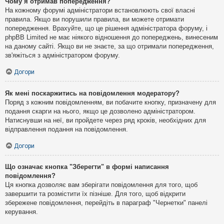
Чому я отримав попередження?
На кожному форумі адміністратори встановлюють свої власні
правила. Якщо ви порушили правила, ви можете отримати
попередження. Врахуйте, що це рішення адміністратора форуму, і
phpBB Limited не має ніякого відношення до попереджень, винесеним
на даному сайті. Якщо ви не знаєте, за що отримали попередження,
зв'яжіться з адміністратором форуму.
Догори
Як мені поскаржитись на повідомлення модератору?
Поряд з кожним повідомленням, ви побачите кнопку, призначену для
подання скарги на нього, якщо це дозволено адміністратором.
Натиснувши на неї, ви пройдете через ряд кроків, необхідних для
відправлення подання на повідомлення.
Догори
Що означає кнопка "Зберегти" в формі написання
повідомлення?
Ця кнопка дозволяє вам зберігати повідомлення для того, щоб
завершити та розмістити їх пізніше. Для того, щоб відкрити
збережене повідомлення, перейдіть в параграф "Чернетки" панелі
керування.