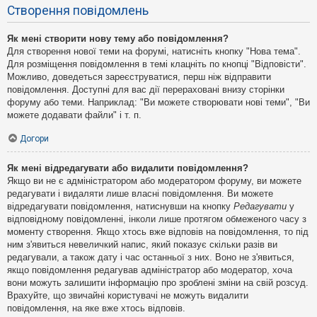
Створення повідомлень
Як мені створити нову тему або повідомлення?
Для створення нової теми на форумі, натисніть кнопку "Нова тема".
Для розміщення повідомлення в темі клацніть по кнопці "Відповісти".
Можливо, доведеться зареєструватися, перш ніж відправити
повідомлення. Доступні для вас дії перераховані внизу сторінки
форуму або теми. Наприклад: "Ви можете створювати нові теми", "Ви
можете додавати файли" і т. п.
Догори
Як мені відредагувати або видалити повідомлення?
Якщо ви не є адміністратором або модератором форуму, ви можете
редагувати і видаляти лише власні повідомлення. Ви можете
відредагувати повідомлення, натиснувши на кнопку
Редагувати
у
відповідному повідомленні, інколи лише протягом обмеженого часу з
моменту створення. Якщо хтось вже відповів на повідомлення, то під
ним з'явиться невеличкий напис, який показує скільки разів ви
редагували, а також дату і час останньої з них. Воно не з'явиться,
якщо повідомлення редагував адміністратор або модератор, хоча
вони можуть залишити інформацію про зроблені зміни на свій розсуд.
Врахуйте, що звичайні користувачі не можуть видалити
повідомлення, на яке вже хтось відповів.