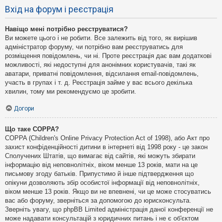
Вхід на форум і реєстрація
Навіщо мені потрібно реєструватися?
Ви можете цього і не робити. Все залежить від того, як вирішив
адміністратор форуму, чи потрібно вам реєструватись для
розміщення повідомлень, чи ні. Проте реєстрація дає вам додаткові
можливості, які недоступні для анонімних користувачів, такі як
аватари, приватні повідомлення, відсилання email-повідомлень,
участь в групах і т. д. Реєстрація займе у вас всього декілька
хвилин, тому ми рекомендуємо це зробити.
Догори
Що таке COPPA?
COPPA (Children's Online Privacy Protection Act of 1998), або Акт про
захист конфіденційності дитини в інтернеті від 1998 року - це закон
Сполучених Штатів, що вимагає від сайтів, які можуть збирати
інформацію від неповнолітніх, віком менше 13 років, мати на це
письмову згоду батьків. Припустимо й інше підтвердження що
опікуни дозволяють збір особистої інформації від неповнолітніх,
віком менше 13 років. Якщо ви не впевнені, чи це може стосуватись
вас або форуму, зверніться за допомогою до юрисконсульта.
Зверніть увагу, що phpBB Limited адміністрація даної конференції не
може надавати консультацій з юридичних питань і не є об'єктом