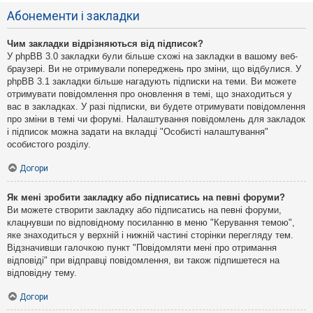
Абонементи і закладки
Чим закладки відрізняються від підписок?
У phpBB 3.0 закладки були більше схожі на закладки в вашому веб-
браузері. Ви не отримували попереджень про зміни, що відбулися. У
phpBB 3.1 закладки більше нагадують підписки на теми. Ви можете
отримувати повідомлення про оновлення в темі, що знаходиться у
вас в закладках. У разі підписки, ви будете отримувати повідомлення
про зміни в темі чи форумі. Налаштування повідомлень для закладок
і підписок можна задати на вкладці "Особисті налаштування"
особистого розділу.
Догори
Як мені зробити закладку або підписатись на певні форуми?
Ви можете створити закладку або підписатись на певні форуми,
клацнувши по відповідному посиланню в меню "Керування темою",
яке знаходиться у верхній і нижній частині сторінки перегляду тем.
Відзначивши галочкою пункт "Повідомляти мені про отримання
відповіді" при відправці повідомлення, ви також підпишетеся на
відповідну тему.
Догори