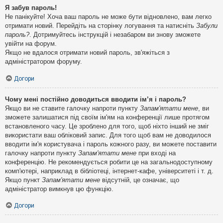
Я забув пароль!
Не панікуйте! Хоча ваш пароль не може бути відновлено, вам легко
отримати новий. Перейдіть на сторінку логування та натисніть
Забули
пароль?
. Дотримуйтесь інструкцій і незабаром ви знову зможете
увійти на форум.
Якщо не вдалося отримати новий пароль, зв'яжіться з
адміністратором форуму.
Догори
Чому мені постійно доводиться вводити ім’я і пароль?
Якщо ви не ставите галочку напроти пункту
Запам'ятати мене
, ви
зможете залишатися під своїм ім'ям на конференції лише протягом
встановленого часу. Це зроблено для того, щоб ніхто інший не зміг
використати ваш обліковий запис. Для того щоб вам не доводилося
вводити ім'я користувача і пароль кожного разу, ви можете поставити
галочку напроти пункту
Запам'ятати мене
при вході на
конференцію. Не рекомендується робити це на загальнодоступному
комп'ютері, наприклад в бібліотеці, інтернет-кафе, університеті і т. д.
Якщо пункт
Запам'ятати мене
відсутній, це означає, що
адміністратор вимкнув цю функцію.
Догори