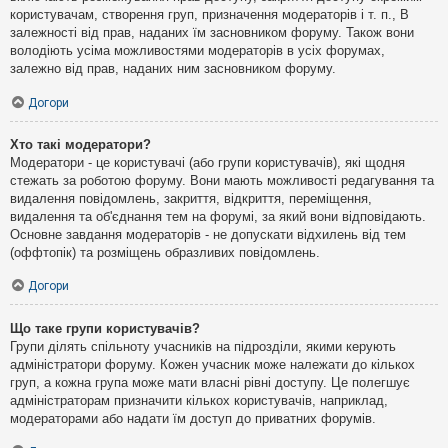
користувачам, створення груп, призначення модераторів і т. п., В
залежності від прав, наданих їм засновником форуму. Також вони
володіють усіма можливостями модераторів в усіх форумах,
залежно від прав, наданих ним засновником форуму.
Догори
Хто такі модератори?
Модератори - це користувачі (або групи користувачів), які щодня
стежать за роботою форуму. Вони мають можливості редагування та
видалення повідомлень, закриття, відкриття, переміщення,
видалення та об'єднання тем на форумі, за який вони відповідають.
Основне завдання модераторів - не допускати відхилень від тем
(оффтопік) та розміщень образливих повідомлень.
Догори
Що таке групи користувачів?
Групи ділять спільноту учасників на підрозділи, якими керують
адміністратори форуму. Кожен учасник може належати до кількох
груп, а кожна група може мати власні рівні доступу. Це полегшує
адміністраторам призначити кількох користувачів, наприклад,
модераторами або надати їм доступ до приватних форумів.