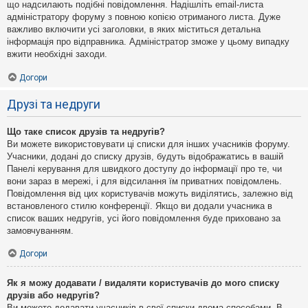
що надсилають подібні повідомлення. Надішліть email-листа
адміністратору форуму з повною копією отриманого листа. Дуже
важливо включити усі заголовки, в яких міститься детальна
інформація про відправника. Адміністратор зможе у цьому випадку
вжити необхідні заходи.
Догори
Друзі та недруги
Що таке список друзів та недругів?
Ви можете використовувати ці списки для інших учасників форуму.
Учасники, додані до списку друзів, будуть відображатись в вашій
Панелі керування для швидкого доступу до інформації про те, чи
вони зараз в мережі, і для відсилання їм приватних повідомлень.
Повідомлення від цих користувачів можуть виділятись, залежно від
встановленого стилю конференції. Якщо ви додали учасника в
список ваших недругів, усі його повідомлення буде приховано за
замовчуванням.
Догори
Як я можу додавати / видаляти користувачів до мого списку
друзів або недругів?
Ви можете додавати учасників в свої списки двома способами. В