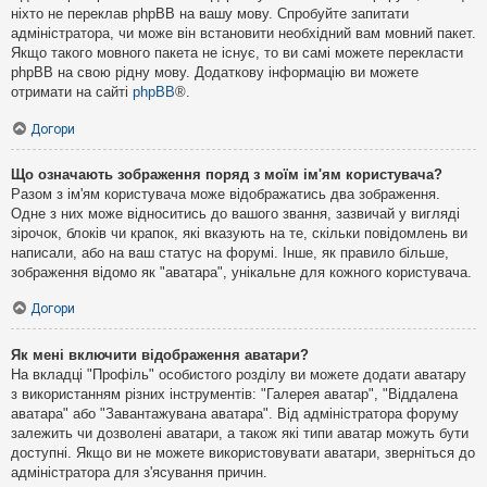
ніхто не переклав phpBB на вашу мову. Спробуйте запитати
адміністратора, чи може він встановити необхідний вам мовний пакет.
Якщо такого мовного пакета не існує, то ви самі можете перекласти
phpBB на свою рідну мову. Додаткову інформацію ви можете
отримати на сайті
phpBB
®.
Догори
Що означають зображення поряд з моїм ім'ям користувача?
Разом з ім'ям користувача може відображатись два зображення.
Одне з них може відноситись до вашого звання, зазвичай у вигляді
зірочок, блоків чи крапок, які вказують на те, скільки повідомлень ви
написали, або на ваш статус на форумі. Інше, як правило більше,
зображення відомо як "аватара", унікальне для кожного користувача.
Догори
Як мені включити відображення аватари?
На вкладці "Профіль" особистого розділу ви можете додати аватару
з використанням різних інструментів: "Галерея аватар", "Віддалена
аватара" або "Завантажувана аватара". Від адміністратора форуму
залежить чи дозволені аватари, а також які типи аватар можуть бути
доступні. Якщо ви не можете використовувати аватари, зверніться до
адміністратора для з'ясування причин.