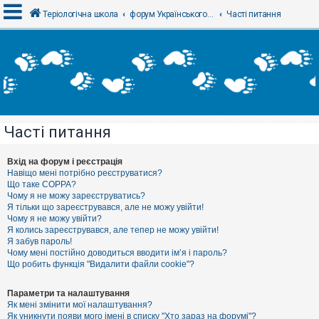
Теріологічна школа
форум Українського теріологічного товариства
Часті питання
В
х
і
д
Часті питання
Р
е
є
Вхід на форум і реєстрація
с
Навіщо мені потрібно реєструватися?
т
Що таке COPPA?
р
Чому я не можу зареєструватись?
а
Я тільки що зареєструвався, але не можу увійти!
ц
Чому я не можу увійти?
і
я
Я колись зареєструвався, але тепер не можу увійти!
Я забув пароль!
Чому мені постійно доводиться вводити ім’я і пароль?
Що робить функція "Видалити файли cookie"?
Т
е
м
Параметри та налаштування
и
Як мені змінити мої налаштування?
б
Як уникнути появи мого імені в списку "Хто зараз на форумі"?