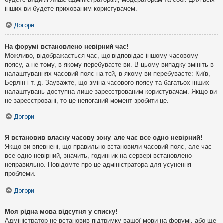
інших ви будете прихованим користувачем.
Догори
На форумі встановлено невірний час!
Можливо, відображається час, що відповідає іншому часовому
поясу, а не тому, в якому перебуваєте ви. В цьому випадку змініть в
налаштуваннях часовий пояс на той, в якому ви перебуваєте: Київ,
Берлін і т. д. Зауважте, що зміна часового поясу та багатьох інших
налаштувань доступна лише зареєстрованим користувачам. Якщо ви
не зареєстровані, то це непоганий момент зробити це.
Догори
Я встановив власну часову зону, але час все одно невірний!
Якщо ви впевнені, що правильно встановили часовий пояс, але час
все одно невірний, значить, годинник на сервері встановлено
неправильно. Повідомте про це адміністратора для усунення
проблеми.
Догори
Моя рідна мова відсутня у списку!
Адміністратор не встановив підтримку вашої мови на форумі, або ще