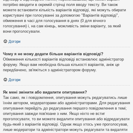
потрібно вводити в окремій стрічці поля вводу тексту. Ви також
можете встановити кількість варіантів відповіді, які можуть обирати
користувачі при голосуванні за допомогою "Варіантів відповіді",
обмеження в часі для голосування в днях (0 для вічного
голосування) і, на сам кінець, можливість зміни варіанту, за який
вони проголосували.
Догори
Чому я не можу додати більше варіантів відповіді?
Обмеження кількості варіантів відповіді встановлює адміністратор
форуму. Якщо вам необхідна більша кількості варіантів, аніж це
передбачено, зв'яжіться з адміністратором форуму.
Догори
Як мені змінити або видалити опитування?
Так само, як і повідомлення, опитування можуть редагуватись лише
їхнім автором, модераторами або адміністраторами. Для редагування
опитування перейдіть до редагування першого повідомлення в темі;
опитування завжди пов'язане з ним. Якщо ніхто не встиг
проголосувати, то ви можете видалити опитування або відредагувати
будь-який з варіантів відповіді. Однак якщо хтось уже проголосував,
лише модератори та адміністратори можуть редагувати та видаляти