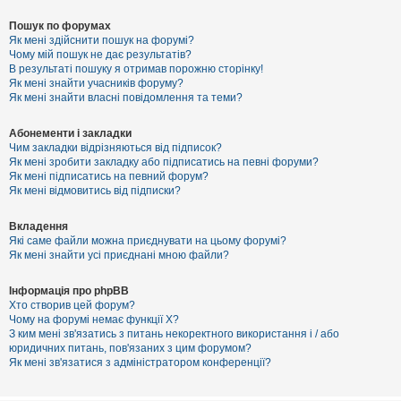
Пошук по форумах
Як мені здійснити пошук на форумі?
Чому мій пошук не дає результатів?
В результаті пошуку я отримав порожню сторінку!
Як мені знайти учасників форуму?
Як мені знайти власні повідомлення та теми?
Абонементи і закладки
Чим закладки відрізняються від підписок?
Як мені зробити закладку або підписатись на певні форуми?
Як мені підписатись на певний форум?
Як мені відмовитись від підписки?
Вкладення
Які саме файли можна приєднувати на цьому форумі?
Як мені знайти усі приєднані мною файли?
Інформація про phpBB
Хто створив цей форум?
Чому на форумі немає функції X?
З ким мені зв'язатись з питань некоректного використання і / або
юридичних питань, пов'язаних з цим форумом?
Як мені зв'язатися з адміністратором конференції?