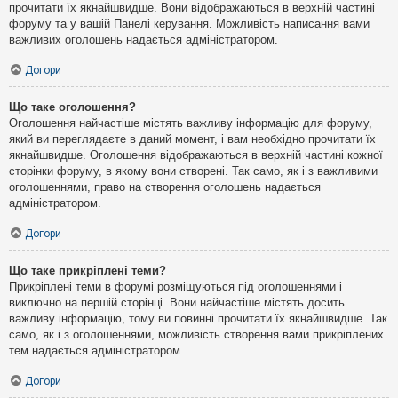
прочитати їх якнайшвидше. Вони відображаються в верхній частині
форуму та у вашій Панелі керування. Можливість написання вами
важливих оголошень надається адміністратором.
Догори
Що таке оголошення?
Оголошення найчастіше містять важливу інформацію для форуму,
який ви переглядаєте в даний момент, і вам необхідно прочитати їх
якнайшвидше. Оголошення відображаються в верхній частині кожної
сторінки форуму, в якому вони створені. Так само, як і з важливими
оголошеннями, право на створення оголошень надається
адміністратором.
Догори
Що таке прикріплені теми?
Прикріплені теми в форумі розміщуються під оголошеннями і
виключно на першій сторінці. Вони найчастіше містять досить
важливу інформацію, тому ви повинні прочитати їх якнайшвидше. Так
само, як і з оголошеннями, можливість створення вами прикріплених
тем надається адміністратором.
Догори