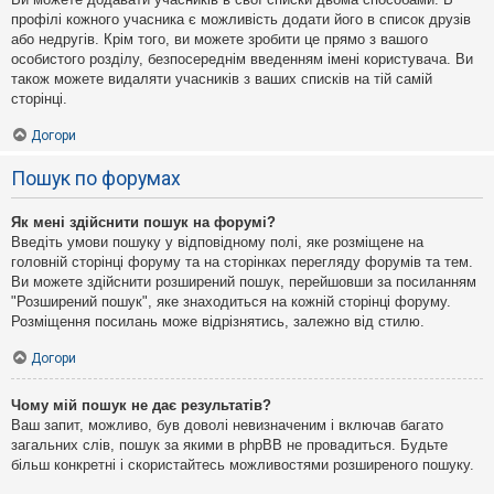
профілі кожного учасника є можливість додати його в список друзів
або недругів. Крім того, ви можете зробити це прямо з вашого
особистого розділу, безпосереднім введенням імені користувача. Ви
також можете видаляти учасників з ваших списків на тій самій
сторінці.
Догори
Пошук по форумах
Як мені здійснити пошук на форумі?
Введіть умови пошуку у відповідному полі, яке розміщене на
головній сторінці форуму та на сторінках перегляду форумів та тем.
Ви можете здійснити розширений пошук, перейшовши за посиланням
"Розширений пошук", яке знаходиться на кожній сторінці форуму.
Розміщення посилань може відрізнятись, залежно від стилю.
Догори
Чому мій пошук не дає результатів?
Ваш запит, можливо, був доволі невизначеним і включав багато
загальних слів, пошук за якими в phpBB не провадиться. Будьте
більш конкретні і скористайтесь можливостями розширеного пошуку.