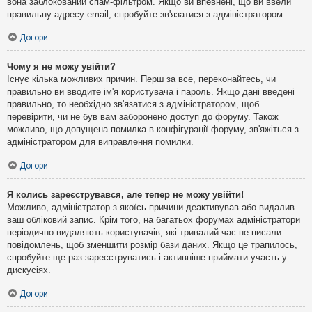
вона заблокований спам-фільтром. Якщо ви впевнені, що ви ввели
правильну адресу email, спробуйте зв'язатися з адміністратором.
Догори
Чому я не можу увійти?
Існує кілька можливих причин. Перш за все, переконайтесь, чи
правильно ви вводите ім'я користувача і пароль. Якщо дані введені
правильно, то необхідно зв'язатися з адміністратором, щоб
перевірити, чи не був вам заборонено доступ до форуму. Також
можливо, що допущена помилка в конфігурації форуму, зв'яжіться з
адміністратором для виправлення помилки.
Догори
Я колись зареєструвався, але тепер не можу увійти!
Можливо, адміністратор з якоїсь причини деактивував або видалив
ваш обліковий запис. Крім того, на багатьох форумах адміністратори
періодично видаляють користувачів, які тривалий час не писали
повідомлень, щоб зменшити розмір бази даних. Якщо це трапилось,
спробуйте ще раз зареєструватись і активніше приймати участь у
дискусіях.
Догори