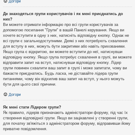
Догори
Де знаходяться групи користувачів і як мені приєднатись до
них?
Ви можете отримати інформацію про всі групи користувачів за
допомогою посилання "Групи" в вашій Панелі керування. Якщо ви
хочете вступити в одну з них, натисніть відповідну кнопку. Однак не
всі групи є загальнодоступними. Деякі з них потребують схвалення
для вступу в них, можуть бути закритими або навіть прихованими.
Якщо група є відкритою, ви можете вступити до неї, натиснувши
відповідну кнопку. Якщо група потребує схвалення в групі, ви можете
відправити запит на вступ, натиснувши відповідну кнопку. Лідер
групи повинен схвалити ваш запит в групі і може запитати, чому ви
бажаєте приєднатись. Будь ласка, не діставайте лідера групи
питаннями, чому він відхилив ваш запит на вступ, у нього можуть
бути для цього свої причини.
Догори
Як мені стати Лідером групи?
Як правило, лідерів призначають адміністратори форуму, під час їх
створення відповідної групи. Якщо ви зацікавлені у створенні групи,
для початку зв'яжіться з адміністратором форуму, відправивши йому
приватне повідомлення.