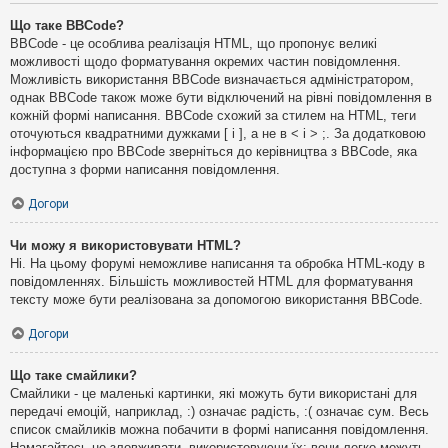
Що таке BBCode?
BBCode - це особлива реалізація HTML, що пропонує великі
можливості щодо форматування окремих частин повідомлення.
Можливість використання BBCode визначається адміністратором,
однак BBCode також може бути відключений на рівні повідомлення в
кожній формі написання. BBCode схожий за стилем на HTML, теги
оточуються квадратними дужками [ і ], а не в < і > ;. За додатковою
інформацією про BBCode зверніться до керівництва з BBCode, яка
доступна з форми написання повідомлення.
Догори
Чи можу я використовувати HTML?
Ні. На цьому форумі неможливе написання та обробка HTML-коду в
повідомленнях. Більшість можливостей HTML для форматування
тексту може бути реалізована за допомогою використання BBCode.
Догори
Що таке смайлики?
Смайлики - це маленькі картинки, які можуть бути використані для
передачі емоцій, наприклад, :) означає радість, :( означає сум. Весь
список смайликів можна побачити в формі написання повідомлення.
Намагайтесь не зловживати, використовуючи їх: вони легко можуть