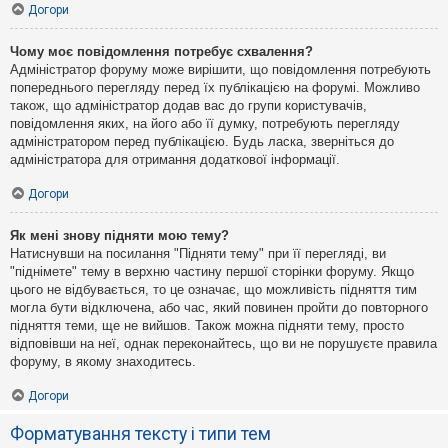
Догори
Чому моє повідомлення потребує схвалення?
Адміністратор форуму може вирішити, що повідомлення потребують
попереднього перегляду перед їх публікацією на форумі. Можливо
також, що адміністратор додав вас до групи користувачів,
повідомлення яких, на його або її думку, потребують перегляду
адміністратором перед публікацією. Будь ласка, зверніться до
адміністратора для отримання додаткової інформації.
Догори
Як мені знову підняти мою тему?
Натиснувши на посилання "Підняти тему" при її перегляді, ви
"піднімете" тему в верхню частину першої сторінки форуму. Якщо
цього не відбувається, то це означає, що можливість підняття тим
могла бути відключена, або час, який повинен пройти до повторного
підняття теми, ще не вийшов. Також можна підняти тему, просто
відповівши на неї, однак переконайтесь, що ви не порушуєте правила
форуму, в якому знаходитесь.
Догори
Форматування тексту і типи тем