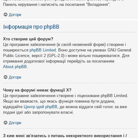
Панель керування і натисніть на посилання "Вкладення".
Догори
Інформація про phpBB
Хто створив цей форум?
Це програмне забезпечення (в своїй незміненій формі) створене і
поширюється
phpBB Limited
. Воно доступне на умовах GNU General
Public Licence, версії 2 (GPL-2.0) і може вільно поширюватися. Для
отримання додаткової інформації перейдіть за посиланням
About phpBB
.
Догори
Чому на форумі немає функції X?
Це програмне забезпечення створене і ліцензоване phpBB Limited.
Якщо ви вважаєте, що якась функція повинна бути додана,
відвідайте
Центр ідей phpBB
, де можна віддати свій голос за вже
подані ідеї або запропонувати власні.
Догори
З ким мені зв'язатись з питань некоректного використання і /