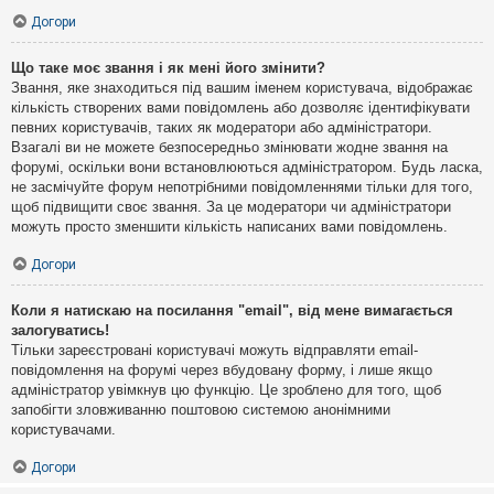
Догори
Що таке моє звання і як мені його змінити?
Звання, яке знаходиться під вашим іменем користувача, відображає
кількість створених вами повідомлень або дозволяє ідентифікувати
певних користувачів, таких як модератори або адміністратори.
Взагалі ви не можете безпосередньо змінювати жодне звання на
форумі, оскільки вони встановлюються адміністратором. Будь ласка,
не засмічуйте форум непотрібними повідомленнями тільки для того,
щоб підвищити своє звання. За це модератори чи адміністратори
можуть просто зменшити кількість написаних вами повідомлень.
Догори
Коли я натискаю на посилання "email", від мене вимагається
залогуватись!
Тільки зареєстровані користувачі можуть відправляти email-
повідомлення на форумі через вбудовану форму, і лише якщо
адміністратор увімкнув цю функцію. Це зроблено для того, щоб
запобігти зловживанню поштовою системою анонімними
користувачами.
Догори