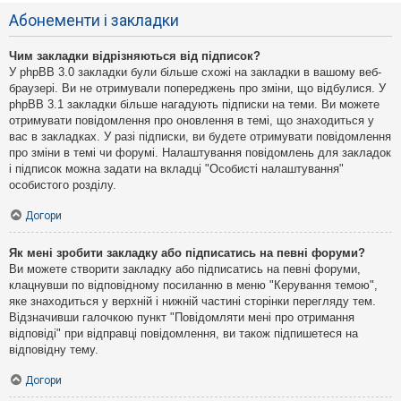
Абонементи і закладки
Чим закладки відрізняються від підписок?
У phpBB 3.0 закладки були більше схожі на закладки в вашому веб-
браузері. Ви не отримували попереджень про зміни, що відбулися. У
phpBB 3.1 закладки більше нагадують підписки на теми. Ви можете
отримувати повідомлення про оновлення в темі, що знаходиться у
вас в закладках. У разі підписки, ви будете отримувати повідомлення
про зміни в темі чи форумі. Налаштування повідомлень для закладок
і підписок можна задати на вкладці "Особисті налаштування"
особистого розділу.
Догори
Як мені зробити закладку або підписатись на певні форуми?
Ви можете створити закладку або підписатись на певні форуми,
клацнувши по відповідному посиланню в меню "Керування темою",
яке знаходиться у верхній і нижній частині сторінки перегляду тем.
Відзначивши галочкою пункт "Повідомляти мені про отримання
відповіді" при відправці повідомлення, ви також підпишетеся на
відповідну тему.
Догори