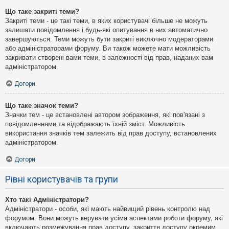
Що таке закриті теми?
Закриті теми - це такі теми, в яких користувачі більше не можуть
залишати повідомлення і будь-які опитування в них автоматично
завершуються. Теми можуть бути закриті виключно модераторами
або адміністраторами форуму. Ви також можете мати можливість
закривати створені вами теми, в залежності від прав, наданих вам
адміністратором.
Догори
Що таке значок теми?
Значки тем - це встановлені автором зображення, які пов'язані з
повідомленнями та відображають їхній зміст. Можливість
використання значків тем залежить від прав доступу, встановлених
адміністратором.
Догори
Рівні користувачів та групи
Хто такі Адміністратори?
Адміністратори - особи, які мають найвищий рівень контролю над
форумом. Вони можуть керувати усіма аспектами роботи форуму, які
включають розмежування прав доступу, закриття доступу окремим