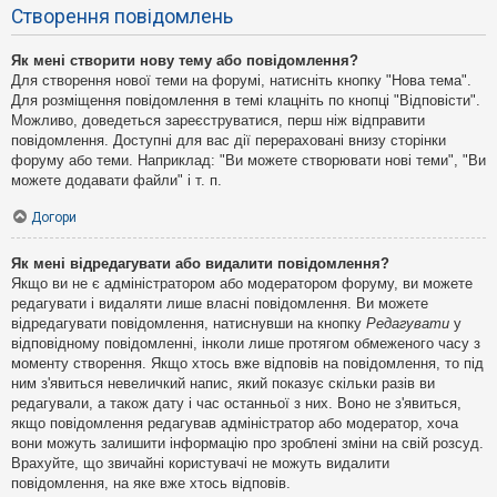
Створення повідомлень
Як мені створити нову тему або повідомлення?
Для створення нової теми на форумі, натисніть кнопку "Нова тема".
Для розміщення повідомлення в темі клацніть по кнопці "Відповісти".
Можливо, доведеться зареєструватися, перш ніж відправити
повідомлення. Доступні для вас дії перераховані внизу сторінки
форуму або теми. Наприклад: "Ви можете створювати нові теми", "Ви
можете додавати файли" і т. п.
Догори
Як мені відредагувати або видалити повідомлення?
Якщо ви не є адміністратором або модератором форуму, ви можете
редагувати і видаляти лише власні повідомлення. Ви можете
відредагувати повідомлення, натиснувши на кнопку
Редагувати
у
відповідному повідомленні, інколи лише протягом обмеженого часу з
моменту створення. Якщо хтось вже відповів на повідомлення, то під
ним з'явиться невеличкий напис, який показує скільки разів ви
редагували, а також дату і час останньої з них. Воно не з'явиться,
якщо повідомлення редагував адміністратор або модератор, хоча
вони можуть залишити інформацію про зроблені зміни на свій розсуд.
Врахуйте, що звичайні користувачі не можуть видалити
повідомлення, на яке вже хтось відповів.