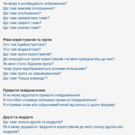
к
Чи можу я розміщувати зображення?
Що таке важливі оголошення?
Що таке оголошення?
Що таке прикріплені теми?
Д
Що таке закриті теми?
о
Що таке значок теми?
п
о
м
Рівні користувачів та групи
о
Хто такі Адміністратори?
г
Хто такі модератори?
а
Що таке групи користувачів?
Де знаходяться групи користувачів і як мені приєднатись до них?
Як мені стати Лідером групи?
Чому групи відображаються різними кольорами?
Що таке група за замовчуванням?
Що таке "Наша команда"?
Приватні повідомлення
Я не можу відсилати приватні повідомлення!
Я постійно отримую небажані приватні повідомлення!
Я отримав спам або образливий email від когось із цього форуму!
Друзі та недруги
Що таке список друзів та недругів?
Як я можу додавати / видаляти користувачів до мого списку друзів або
недругів?