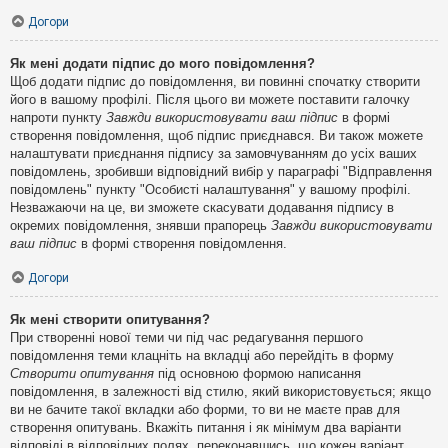
Догори
Як мені додати підпис до мого повідомлення?
Щоб додати підпис до повідомлення, ви повинні спочатку створити
його в вашому профілі. Після цього ви можете поставити галочку
напроти пункту
Завжди використовувати ваш підпис
в формі
створення повідомлення, щоб підпис приєднався. Ви також можете
налаштувати приєднання підпису за замовчуванням до усіх ваших
повідомлень, зробивши відповідний вибір у параграфі "Відправлення
повідомлень" пункту "Особисті налаштування" у вашому профілі.
Незважаючи на це, ви зможете скасувати додавання підпису в
окремих повідомлення, знявши прапорець
Завжди використовувати
ваш підпис
в формі створення повідомлення.
Догори
Як мені створити опитування?
При створенні нової теми чи під час редагування першого
повідомлення теми клацніть на вкладці або перейдіть в форму
Створити опитування
під основною формою написання
повідомлення, в залежності від стилю, який використовується; якщо
ви не бачите такої вкладки або форми, то ви не маєте прав для
створення опитувань. Вкажіть питання і як мінімум два варіанти
відповіді в відповідних полях, переконавшись, що кожен варіант