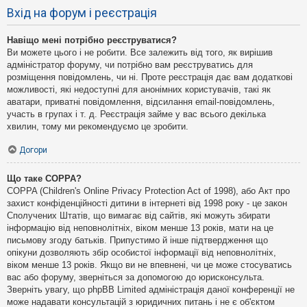
Вхід на форум і реєстрація
Навіщо мені потрібно реєструватися?
Ви можете цього і не робити. Все залежить від того, як вирішив
адміністратор форуму, чи потрібно вам реєструватись для
розміщення повідомлень, чи ні. Проте реєстрація дає вам додаткові
можливості, які недоступні для анонімних користувачів, такі як
аватари, приватні повідомлення, відсилання email-повідомлень,
участь в групах і т. д. Реєстрація займе у вас всього декілька
хвилин, тому ми рекомендуємо це зробити.
Догори
Що таке COPPA?
COPPA (Children's Online Privacy Protection Act of 1998), або Акт про
захист конфіденційності дитини в інтернеті від 1998 року - це закон
Сполучених Штатів, що вимагає від сайтів, які можуть збирати
інформацію від неповнолітніх, віком менше 13 років, мати на це
письмову згоду батьків. Припустимо й інше підтвердження що
опікуни дозволяють збір особистої інформації від неповнолітніх,
віком менше 13 років. Якщо ви не впевнені, чи це може стосуватись
вас або форуму, зверніться за допомогою до юрисконсульта.
Зверніть увагу, що phpBB Limited адміністрація даної конференції не
може надавати консультацій з юридичних питань і не є об'єктом