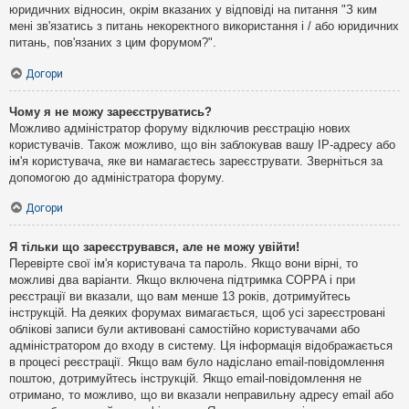
юридичних відносин, окрім вказаних у відповіді на питання "З ким
мені зв'язатись з питань некоректного використання і / або юридичних
питань, пов'язаних з цим форумом?".
Догори
Чому я не можу зареєструватись?
Можливо адміністратор форуму відключив реєстрацію нових
користувачів. Також можливо, що він заблокував вашу IP-адресу або
ім'я користувача, яке ви намагаєтесь зареєструвати. Зверніться за
допомогою до адміністратора форуму.
Догори
Я тільки що зареєструвався, але не можу увійти!
Перевірте свої ім'я користувача та пароль. Якщо вони вірні, то
можливі два варіанти. Якщо включена підтримка COPPA і при
реєстрації ви вказали, що вам менше 13 років, дотримуйтесь
інструкцій. На деяких форумах вимагається, щоб усі зареєстровані
облікові записи були активовані самостійно користувачами або
адміністратором до входу в систему. Ця інформація відображається
в процесі реєстрації. Якщо вам було надіслано email-повідомлення
поштою, дотримуйтесь інструкцій. Якщо email-повідомлення не
отримано, то можливо, що ви вказали неправильну адресу email або