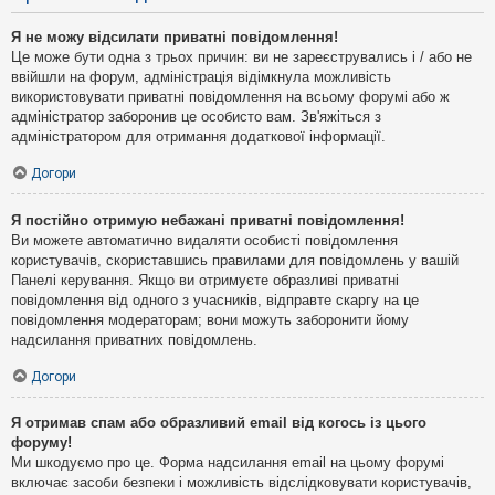
Я не можу відсилати приватні повідомлення!
Це може бути одна з трьох причин: ви не зареєструвались і / або не
ввійшли на форум, адміністрація відімкнула можливість
використовувати приватні повідомлення на всьому форумі або ж
адміністратор заборонив це особисто вам. Зв'яжіться з
адміністратором для отримання додаткової інформації.
Догори
Я постійно отримую небажані приватні повідомлення!
Ви можете автоматично видаляти особисті повідомлення
користувачів, скориставшись правилами для повідомлень у вашій
Панелі керування. Якщо ви отримуєте образливі приватні
повідомлення від одного з учасників, відправте скаргу на це
повідомлення модераторам; вони можуть заборонити йому
надсилання приватних повідомлень.
Догори
Я отримав спам або образливий email від когось із цього
форуму!
Ми шкодуємо про це. Форма надсилання email на цьому форумі
включає засоби безпеки і можливість відслідковувати користувачів,