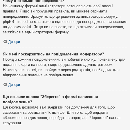
Чому я отримав попередження?
На кожному форумі адміністратори встановлюють свої власні
правила. Якщо ви порушили правила, ви можете отримати
попередження. Врахуйте, що це рішення адміністратора форуму, і
phpBB Limited не має ніякого відношення до попереджень, винесеним
на даному сайті. Якщо ви не знаєте, за що отримали попередження,
зв'яжіться з адміністратором форуму.
Догори
Як мені поскаржитись на повідомлення модератору?
Поряд з кожним повідомленням, ви побачите кнопку, призначену для
подання скарги на нього, якщо це дозволено адміністратором.
Натиснувши на неї, ви пройдете через ряд кроків, необхідних для
відправлення подання на повідомлення.
Догори
Що означає кнопка "Зберегти" в формі написання
повідомлення?
Ця кнопка дозволяє вам зберігати повідомлення для того, щоб
завершити та розмістити їх пізніше. Для того, щоб відкрити
збережене повідомлення, перейдіть в параграф "Чернетки" панелі
керування.