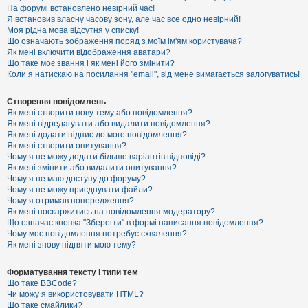
е
На форумі встановлено невірний час!
з
Я встановив власну часову зону, але час все одно невірний!
в
і
Моя рідна мова відсутня у списку!
д
Що означають зображення поряд з моїм ім'ям користувача?
п
Як мені включити відображення аватари?
о
Що таке моє звання і як мені його змінити?
в
Коли я натискаю на посилання "email", від мене вимагається залогуватись!
і
д
е
Створення повідомлень
й
Як мені створити нову тему або повідомлення?
Як мені відредагувати або видалити повідомлення?
Як мені додати підпис до мого повідомлення?
А
Як мені створити опитування?
к
Чому я не можу додати більше варіантів відповіді?
т
Як мені змінити або видалити опитування?
и
Чому я не маю доступу до форуму?
в
Чому я не можу приєднувати файли?
н
Чому я отримав попередження?
і
т
Як мені поскаржитись на повідомлення модератору?
е
Що означає кнопка "Зберегти" в формі написання повідомлення?
м
Чому моє повідомлення потребує схвалення?
и
Як мені знову підняти мою тему?
Форматування тексту і типи тем
П
Що таке BBCode?
о
Чи можу я використовувати HTML?
ш
Що таке смайлики?
у