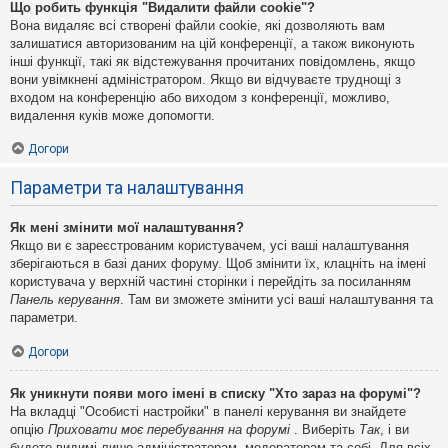
Що робить функція "Видалити файли cookie"?
Вона видаляє всі створені файли cookie, які дозволяють вам
залишатися авторизованим на цій конференції, а також виконують
інші функції, такі як відстежування прочитаних повідомлень, якщо
вони увімкнені адміністратором. Якщо ви відчуваєте труднощі з
входом на конференцію або виходом з конференції, можливо,
видалення куків може допомогти.
Догори
Параметри та налаштування
Як мені змінити мої налаштування?
Якщо ви є зареєстрованим користувачем, усі ваші налаштування
зберігаються в базі даних форуму. Щоб змінити їх, клацніть на імені
користувача у верхній частині сторінки і перейдіть за посиланням
Панель керування
. Там ви зможете змінити усі ваші налаштування та
параметри.
Догори
Як уникнути появи мого імені в списку "Хто зараз на форумі"?
На вкладці "Особисті настройки" в панелі керування ви знайдете
опцію
Приховати моє перебування на форумі
. Виберіть
Так
, і ви
будете видимі лише адміністраторам, модераторам та собі. Для всіх