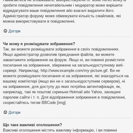
зробити повідомлення нечитабельним і модератор може вирішити
відредагувати ваше повідомлення або взагалі видалити його.
Адміністратор форуму може обмежувати кількість смайликів, які
можна використовувати в повідомленні.
Догори
Чи можу я розміщувати зображення?
Так, ви можете розміщувати зображення в своїх повідомленнях.
Якщо адміністратор дозволив приєднання файлів, ви можете
завантажити зображення на форум. Якщо ні, ви повинні розмістити
посилання на зображення, збережене на загальнодоступному веб-
сервері. Наприклад: http://www.example.com/my-picture.gif. Ви не
можете розміщувати посилання ні на зображення, які знаходяться на
вашому комп'ютері (якщо він не є загальнодоступним сервером), ні
на зображення, для доступу до яких потрібна автентифікація, як,
наприклад, такі як поштові скриньки Hotmail або Yahoo, захищені
паролем сайти і т. п. Для відображення зображення в повідомленні,
скористайтесь тегом BBCode [img].
Догори
Що таке важливі оголошення?
Важливі оголошення містять важливу інформацію, і ви повинні