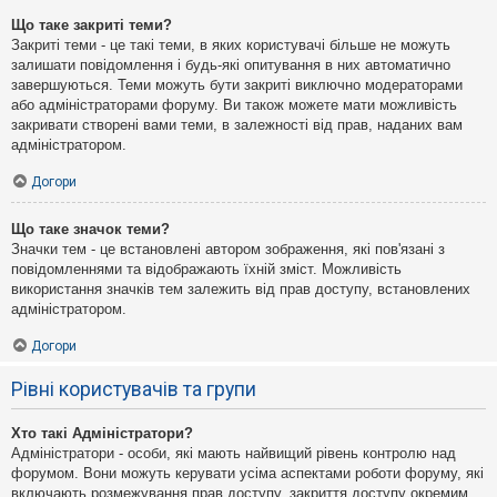
Що таке закриті теми?
Закриті теми - це такі теми, в яких користувачі більше не можуть
залишати повідомлення і будь-які опитування в них автоматично
завершуються. Теми можуть бути закриті виключно модераторами
або адміністраторами форуму. Ви також можете мати можливість
закривати створені вами теми, в залежності від прав, наданих вам
адміністратором.
Догори
Що таке значок теми?
Значки тем - це встановлені автором зображення, які пов'язані з
повідомленнями та відображають їхній зміст. Можливість
використання значків тем залежить від прав доступу, встановлених
адміністратором.
Догори
Рівні користувачів та групи
Хто такі Адміністратори?
Адміністратори - особи, які мають найвищий рівень контролю над
форумом. Вони можуть керувати усіма аспектами роботи форуму, які
включають розмежування прав доступу, закриття доступу окремим