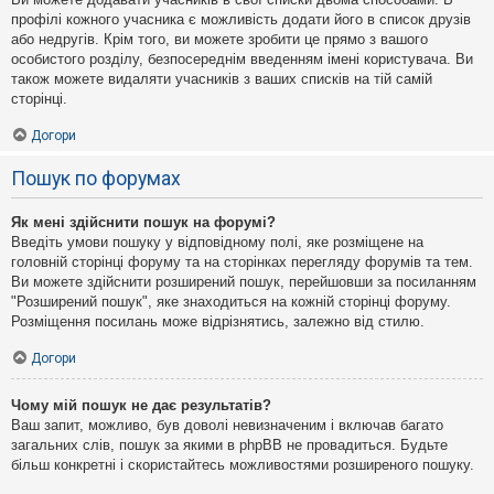
профілі кожного учасника є можливість додати його в список друзів
або недругів. Крім того, ви можете зробити це прямо з вашого
особистого розділу, безпосереднім введенням імені користувача. Ви
також можете видаляти учасників з ваших списків на тій самій
сторінці.
Догори
Пошук по форумах
Як мені здійснити пошук на форумі?
Введіть умови пошуку у відповідному полі, яке розміщене на
головній сторінці форуму та на сторінках перегляду форумів та тем.
Ви можете здійснити розширений пошук, перейшовши за посиланням
"Розширений пошук", яке знаходиться на кожній сторінці форуму.
Розміщення посилань може відрізнятись, залежно від стилю.
Догори
Чому мій пошук не дає результатів?
Ваш запит, можливо, був доволі невизначеним і включав багато
загальних слів, пошук за якими в phpBB не провадиться. Будьте
більш конкретні і скористайтесь можливостями розширеного пошуку.