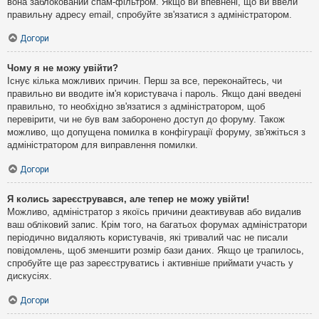
вона заблокований спам-фільтром. Якщо ви впевнені, що ви ввели
правильну адресу email, спробуйте зв'язатися з адміністратором.
Догори
Чому я не можу увійти?
Існує кілька можливих причин. Перш за все, переконайтесь, чи
правильно ви вводите ім'я користувача і пароль. Якщо дані введені
правильно, то необхідно зв'язатися з адміністратором, щоб
перевірити, чи не був вам заборонено доступ до форуму. Також
можливо, що допущена помилка в конфігурації форуму, зв'яжіться з
адміністратором для виправлення помилки.
Догори
Я колись зареєструвався, але тепер не можу увійти!
Можливо, адміністратор з якоїсь причини деактивував або видалив
ваш обліковий запис. Крім того, на багатьох форумах адміністратори
періодично видаляють користувачів, які тривалий час не писали
повідомлень, щоб зменшити розмір бази даних. Якщо це трапилось,
спробуйте ще раз зареєструватись і активніше приймати участь у
дискусіях.
Догори