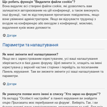
Що робить функція "Видалити файли cookie"?
Вона видаляє всі створені файли cookie, які дозволяють вам
залишатися авторизованим на цій конференції, а також виконують
інші функції, такі як відстежування прочитаних повідомлень, якщо
вони увімкнені адміністратором. Якщо ви відчуваєте труднощі з
входом на конференцію або виходом з конференції, можливо,
видалення куків може допомогти.
Догори
Параметри та налаштування
Як мені змінити мої налаштування?
Якщо ви є зареєстрованим користувачем, усі ваші налаштування
зберігаються в базі даних форуму. Щоб змінити їх, клацніть на імені
користувача у верхній частині сторінки і перейдіть за посиланням
Панель керування
. Там ви зможете змінити усі ваші налаштування та
параметри.
Догори
Як уникнути появи мого імені в списку "Хто зараз на форумі"?
На вкладці "Особисті настройки" в панелі керування ви знайдете
опцію
Приховати моє перебування на форумі
. Виберіть
Так
, і ви
будете видимі лише адміністраторам, модераторам та собі. Для всіх