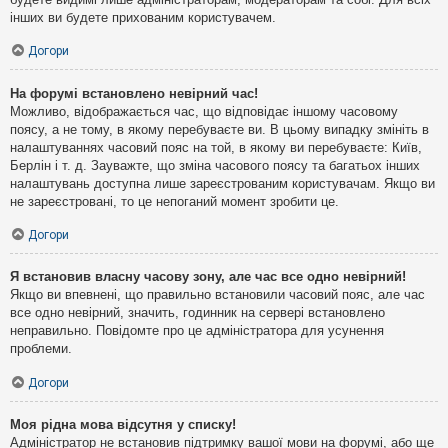
інших ви будете прихованим користувачем.
Догори
На форумі встановлено невірний час!
Можливо, відображається час, що відповідає іншому часовому
поясу, а не тому, в якому перебуваєте ви. В цьому випадку змініть в
налаштуваннях часовий пояс на той, в якому ви перебуваєте: Київ,
Берлін і т. д. Зауважте, що зміна часового поясу та багатьох інших
налаштувань доступна лише зареєстрованим користувачам. Якщо ви
не зареєстровані, то це непоганий момент зробити це.
Догори
Я встановив власну часову зону, але час все одно невірний!
Якщо ви впевнені, що правильно встановили часовий пояс, але час
все одно невірний, значить, годинник на сервері встановлено
неправильно. Повідомте про це адміністратора для усунення
проблеми.
Догори
Моя рідна мова відсутня у списку!
Адміністратор не встановив підтримку вашої мови на форумі, або ще