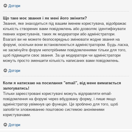
Догори
Що таке моє звання і як мені його змінити?
Звання, яке знаходиться під вашим іменем користувача, відображає
кількість створених вами повідомлень або дозволяє ідентифікувати
певних користувачів, таких як модератори або адміністратори.
Взагалі ви не можете безпосередньо змінювати жодне звання на
форумі, оскільки вони встановлюються адміністратором. Будь ласка,
не засмічуйте форум непотрібними повідомленнями тільки для того,
щоб підвищити своє звання. За це модератори чи адміністратори
можуть просто зменшити кількість написаних вами повідомлень.
Догори
Коли я натискаю на посилання "email", від мене вимагається
залогуватись!
Тільки зареєстровані користувачі можуть відправляти email-
повідомлення на форумі через вбудовану форму, і лише якщо
адміністратор увімкнув цю функцію. Це зроблено для того, щоб
запобігти зловживанню поштовою системою анонімними
користувачами.
Догори