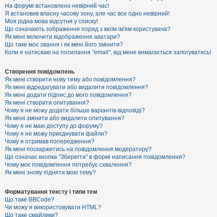
е
На форумі встановлено невірний час!
з
Я встановив власну часову зону, але час все одно невірний!
в
і
Моя рідна мова відсутня у списку!
д
Що означають зображення поряд з моїм ім'ям користувача?
п
Як мені включити відображення аватари?
о
Що таке моє звання і як мені його змінити?
в
Коли я натискаю на посилання "email", від мене вимагається залогуватись!
і
д
е
Створення повідомлень
й
Як мені створити нову тему або повідомлення?
Як мені відредагувати або видалити повідомлення?
Як мені додати підпис до мого повідомлення?
А
Як мені створити опитування?
к
Чому я не можу додати більше варіантів відповіді?
т
Як мені змінити або видалити опитування?
и
Чому я не маю доступу до форуму?
в
Чому я не можу приєднувати файли?
н
Чому я отримав попередження?
і
т
Як мені поскаржитись на повідомлення модератору?
е
Що означає кнопка "Зберегти" в формі написання повідомлення?
м
Чому моє повідомлення потребує схвалення?
и
Як мені знову підняти мою тему?
Форматування тексту і типи тем
П
Що таке BBCode?
о
Чи можу я використовувати HTML?
ш
Що таке смайлики?
у