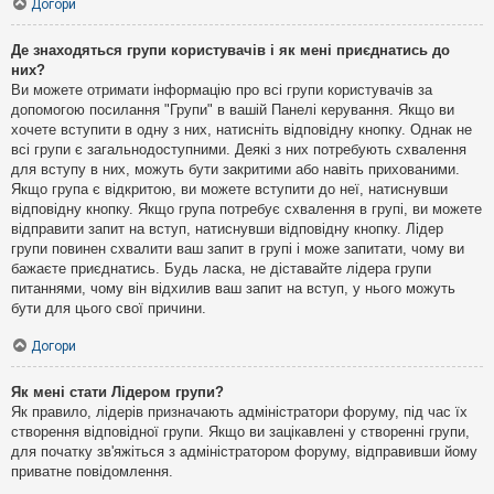
Догори
Де знаходяться групи користувачів і як мені приєднатись до
них?
Ви можете отримати інформацію про всі групи користувачів за
допомогою посилання "Групи" в вашій Панелі керування. Якщо ви
хочете вступити в одну з них, натисніть відповідну кнопку. Однак не
всі групи є загальнодоступними. Деякі з них потребують схвалення
для вступу в них, можуть бути закритими або навіть прихованими.
Якщо група є відкритою, ви можете вступити до неї, натиснувши
відповідну кнопку. Якщо група потребує схвалення в групі, ви можете
відправити запит на вступ, натиснувши відповідну кнопку. Лідер
групи повинен схвалити ваш запит в групі і може запитати, чому ви
бажаєте приєднатись. Будь ласка, не діставайте лідера групи
питаннями, чому він відхилив ваш запит на вступ, у нього можуть
бути для цього свої причини.
Догори
Як мені стати Лідером групи?
Як правило, лідерів призначають адміністратори форуму, під час їх
створення відповідної групи. Якщо ви зацікавлені у створенні групи,
для початку зв'яжіться з адміністратором форуму, відправивши йому
приватне повідомлення.