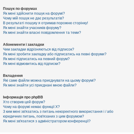
Пошук по форумах
Як мені здійснити пошук на форумі?
Чому мій пошук не дає результатів?
В результаті пошуку я отримав порожню сторінку!
Як мені знайти учасників форуму?
Як мені знайти власні повідомлення та теми?
Абонементи і закладки
Чим закладки відрізняються від підписок?
Як мені зробити закладку або підписатись на певні форуми?
Як мені підписатись на певний форум?
Як мені відмовитись від підписки?
Вкладення
Які саме файли можна приєднувати на цьому форумі?
Як мені знайти усі приєднані мною файли?
Інформація про phpBB
Хто створив цей форум?
Чому на форумі немає функції X?
З ким мені зв'язатись з питань некоректного використання і / або
юридичних питань, пов'язаних з цим форумом?
Як мені зв'язатися з адміністратором конференції?