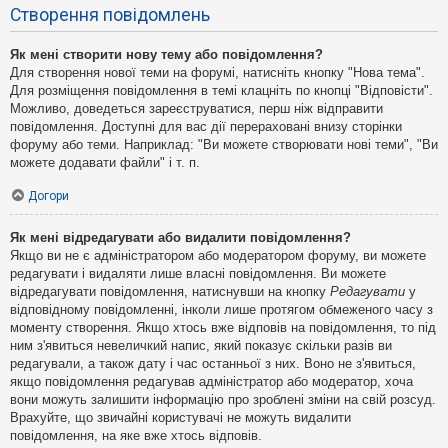
Створення повідомлень
Як мені створити нову тему або повідомлення?
Для створення нової теми на форумі, натисніть кнопку "Нова тема".
Для розміщення повідомлення в темі клацніть по кнопці "Відповісти".
Можливо, доведеться зареєструватися, перш ніж відправити
повідомлення. Доступні для вас дії перераховані внизу сторінки
форуму або теми. Наприклад: "Ви можете створювати нові теми", "Ви
можете додавати файли" і т. п.
Догори
Як мені відредагувати або видалити повідомлення?
Якщо ви не є адміністратором або модератором форуму, ви можете
редагувати і видаляти лише власні повідомлення. Ви можете
відредагувати повідомлення, натиснувши на кнопку
Редагувати
у
відповідному повідомленні, інколи лише протягом обмеженого часу з
моменту створення. Якщо хтось вже відповів на повідомлення, то під
ним з'явиться невеличкий напис, який показує скільки разів ви
редагували, а також дату і час останньої з них. Воно не з'явиться,
якщо повідомлення редагував адміністратор або модератор, хоча
вони можуть залишити інформацію про зроблені зміни на свій розсуд.
Врахуйте, що звичайні користувачі не можуть видалити
повідомлення, на яке вже хтось відповів.