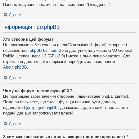
Панель керування і натисніть на посилання "Вкладення".
Догори
Інформація про phpBB
Хто створив цей форум?
Це програмне забезпечення (в своїй незміненій формі) створене і
поширюється
phpBB Limited
. Воно доступне на умовах GNU General
Public Licence, версії 2 (GPL-2.0) і може вільно поширюватися. Для
отримання додаткової інформації перейдіть за посиланням
About phpBB
.
Догори
Чому на форумі немає функції X?
Це програмне забезпечення створене і ліцензоване phpBB Limited.
Якщо ви вважаєте, що якась функція повинна бути додана,
відвідайте
Центр ідей phpBB
, де можна віддати свій голос за вже
подані ідеї або запропонувати власні.
Догори
З ким мені зв'язатись з питань некоректного використання і /