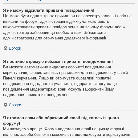
Я не можу відсилати приватні повідомлення!
Це може бути одна з трьох причин: ви не зареєструвались і / або не
ввійшли на форум, адміністрація відімкнула можливість
використовувати приватні повідомлення на всьому форумі або ж
адміністратор заборонив це особисто вам. Зв'яжіться з
адміністратором для отримання додаткової інформації.
Догори
Я постійно отримую небажані приватні повідомлення!
Ви можете автоматично видаляти особисті повідомлення
користувачів, скориставшись правилами для повідомлень у вашій
Панелі керування. Якщо ви отримуєте образливі приватні
повідомлення від одного з учасників, відправте скаргу на це
повідомлення модераторам; вони можуть заборонити йому
надсилання приватних повідомлень.
Догори
Я отримав спам або образливий email від когось із цього
форуму!
Ми шкодуємо про це. Форма надсилання email на цьому форумі
включає засоби безпеки і можливість відслідковувати користувачів,