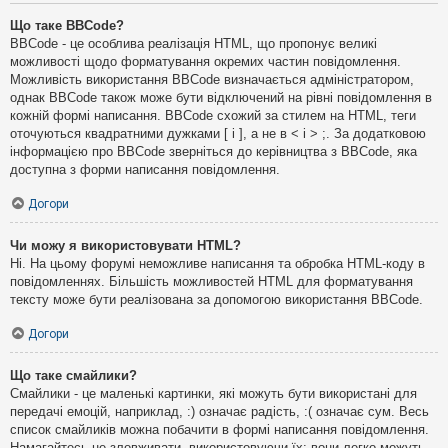
Що таке BBCode?
BBCode - це особлива реалізація HTML, що пропонує великі
можливості щодо форматування окремих частин повідомлення.
Можливість використання BBCode визначається адміністратором,
однак BBCode також може бути відключений на рівні повідомлення в
кожній формі написання. BBCode схожий за стилем на HTML, теги
оточуються квадратними дужками [ і ], а не в < і > ;. За додатковою
інформацією про BBCode зверніться до керівництва з BBCode, яка
доступна з форми написання повідомлення.
Догори
Чи можу я використовувати HTML?
Ні. На цьому форумі неможливе написання та обробка HTML-коду в
повідомленнях. Більшість можливостей HTML для форматування
тексту може бути реалізована за допомогою використання BBCode.
Догори
Що таке смайлики?
Смайлики - це маленькі картинки, які можуть бути використані для
передачі емоцій, наприклад, :) означає радість, :( означає сум. Весь
список смайликів можна побачити в формі написання повідомлення.
Намагайтесь не зловживати, використовуючи їх: вони легко можуть