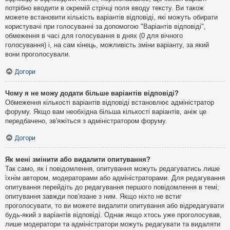
потрібно вводити в окремій стрічці поля вводу тексту. Ви також
можете встановити кількість варіантів відповіді, які можуть обирати
користувачі при голосуванні за допомогою "Варіантів відповіді",
обмеження в часі для голосування в днях (0 для вічного
голосування) і, на сам кінець, можливість зміни варіанту, за який
вони проголосували.
Догори
Чому я не можу додати більше варіантів відповіді?
Обмеження кількості варіантів відповіді встановлює адміністратор
форуму. Якщо вам необхідна більша кількості варіантів, аніж це
передбачено, зв'яжіться з адміністратором форуму.
Догори
Як мені змінити або видалити опитування?
Так само, як і повідомлення, опитування можуть редагуватись лише
їхнім автором, модераторами або адміністраторами. Для редагування
опитування перейдіть до редагування першого повідомлення в темі;
опитування завжди пов'язане з ним. Якщо ніхто не встиг
проголосувати, то ви можете видалити опитування або відредагувати
будь-який з варіантів відповіді. Однак якщо хтось уже проголосував,
лише модератори та адміністратори можуть редагувати та видаляти