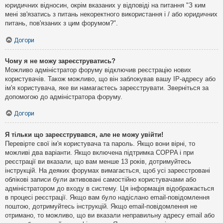
юридичних відносин, окрім вказаних у відповіді на питання "З ким
мені зв'язатись з питань некоректного використання і / або юридичних
питань, пов'язаних з цим форумом?".
Догори
Чому я не можу зареєструватись?
Можливо адміністратор форуму відключив реєстрацію нових
користувачів. Також можливо, що він заблокував вашу IP-адресу або
ім'я користувача, яке ви намагаєтесь зареєструвати. Зверніться за
допомогою до адміністратора форуму.
Догори
Я тільки що зареєструвався, але не можу увійти!
Перевірте свої ім'я користувача та пароль. Якщо вони вірні, то
можливі два варіанти. Якщо включена підтримка COPPA і при
реєстрації ви вказали, що вам менше 13 років, дотримуйтесь
інструкцій. На деяких форумах вимагається, щоб усі зареєстровані
облікові записи були активовані самостійно користувачами або
адміністратором до входу в систему. Ця інформація відображається
в процесі реєстрації. Якщо вам було надіслано email-повідомлення
поштою, дотримуйтесь інструкцій. Якщо email-повідомлення не
отримано, то можливо, що ви вказали неправильну адресу email або