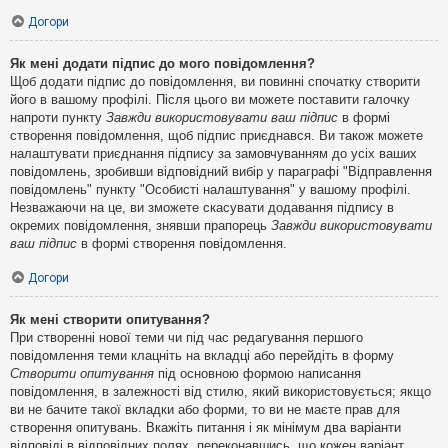
Догори
Як мені додати підпис до мого повідомлення?
Щоб додати підпис до повідомлення, ви повинні спочатку створити
його в вашому профілі. Після цього ви можете поставити галочку
напроти пункту
Завжди використовувати ваш підпис
в формі
створення повідомлення, щоб підпис приєднався. Ви також можете
налаштувати приєднання підпису за замовчуванням до усіх ваших
повідомлень, зробивши відповідний вибір у параграфі "Відправлення
повідомлень" пункту "Особисті налаштування" у вашому профілі.
Незважаючи на це, ви зможете скасувати додавання підпису в
окремих повідомлення, знявши прапорець
Завжди використовувати
ваш підпис
в формі створення повідомлення.
Догори
Як мені створити опитування?
При створенні нової теми чи під час редагування першого
повідомлення теми клацніть на вкладці або перейдіть в форму
Створити опитування
під основною формою написання
повідомлення, в залежності від стилю, який використовується; якщо
ви не бачите такої вкладки або форми, то ви не маєте прав для
створення опитувань. Вкажіть питання і як мінімум два варіанти
відповіді в відповідних полях, переконавшись, що кожен варіант