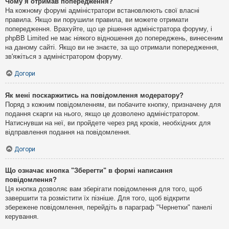
Чому я отримав попередження?
На кожному форумі адміністратори встановлюють свої власні
правила. Якщо ви порушили правила, ви можете отримати
попередження. Врахуйте, що це рішення адміністратора форуму, і
phpBB Limited не має ніякого відношення до попереджень, винесеним
на даному сайті. Якщо ви не знаєте, за що отримали попередження,
зв'яжіться з адміністратором форуму.
Догори
Як мені поскаржитись на повідомлення модератору?
Поряд з кожним повідомленням, ви побачите кнопку, призначену для
подання скарги на нього, якщо це дозволено адміністратором.
Натиснувши на неї, ви пройдете через ряд кроків, необхідних для
відправлення подання на повідомлення.
Догори
Що означає кнопка "Зберегти" в формі написання
повідомлення?
Ця кнопка дозволяє вам зберігати повідомлення для того, щоб
завершити та розмістити їх пізніше. Для того, щоб відкрити
збережене повідомлення, перейдіть в параграф "Чернетки" панелі
керування.