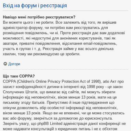
Вхід на форум і реєстрація
Навіщо мені потрібно реєструватися?
Ви можете цього і не робити. Все залежить від того, як вирішив
адміністратор форуму, чи потрібно вам реєструватись для
розміщення повідомлень, чи ні. Проте реєстрація дає вам додаткові
можливості, які недоступні для анонімних користувачів, такі як
аватари, приватні повідомлення, відсилання email-повідомлень,
участь в групах і т. д. Реєстрація займе у вас всього декілька
хвилин, тому ми рекомендуємо це зробити.
Догори
Що таке COPPA?
COPPA (Children's Online Privacy Protection Act of 1998), або Акт про
захист конфіденційності дитини в інтернеті від 1998 року - це закон
Сполучених Штатів, що вимагає від сайтів, які можуть збирати
інформацію від неповнолітніх, віком менше 13 років, мати на це
письмову згоду батьків. Припустимо й інше підтвердження що
опікуни дозволяють збір особистої інформації від неповнолітніх,
віком менше 13 років. Якщо ви не впевнені, чи це може стосуватись
вас або форуму, зверніться за допомогою до юрисконсульта.
Зверніть увагу, що phpBB Limited адміністрація даної конференції не
може надавати консультацій з юридичних питань і не є об'єктом