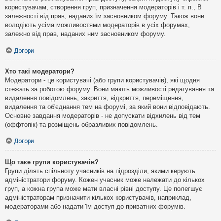
користувачам, створення груп, призначення модераторів і т. п., В
залежності від прав, наданих їм засновником форуму. Також вони
володіють усіма можливостями модераторів в усіх форумах,
залежно від прав, наданих ним засновником форуму.
Догори
Хто такі модератори?
Модератори - це користувачі (або групи користувачів), які щодня
стежать за роботою форуму. Вони мають можливості редагування та
видалення повідомлень, закриття, відкриття, переміщення,
видалення та об'єднання тем на форумі, за який вони відповідають.
Основне завдання модераторів - не допускати відхилень від тем
(оффтопік) та розміщень образливих повідомлень.
Догори
Що таке групи користувачів?
Групи ділять спільноту учасників на підрозділи, якими керують
адміністратори форуму. Кожен учасник може належати до кількох
груп, а кожна група може мати власні рівні доступу. Це полегшує
адміністраторам призначити кількох користувачів, наприклад,
модераторами або надати їм доступ до приватних форумів.