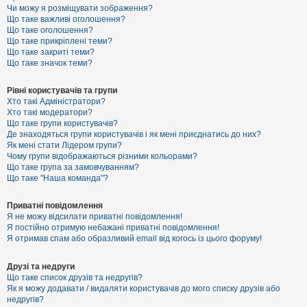
к
Чи можу я розміщувати зображення?
Що таке важливі оголошення?
Що таке оголошення?
Що таке прикріплені теми?
Д
Що таке закриті теми?
о
Що таке значок теми?
п
о
м
Рівні користувачів та групи
о
Хто такі Адміністратори?
г
Хто такі модератори?
а
Що таке групи користувачів?
Де знаходяться групи користувачів і як мені приєднатись до них?
Як мені стати Лідером групи?
Чому групи відображаються різними кольорами?
Що таке група за замовчуванням?
Що таке "Наша команда"?
Приватні повідомлення
Я не можу відсилати приватні повідомлення!
Я постійно отримую небажані приватні повідомлення!
Я отримав спам або образливий email від когось із цього форуму!
Друзі та недруги
Що таке список друзів та недругів?
Як я можу додавати / видаляти користувачів до мого списку друзів або
недругів?