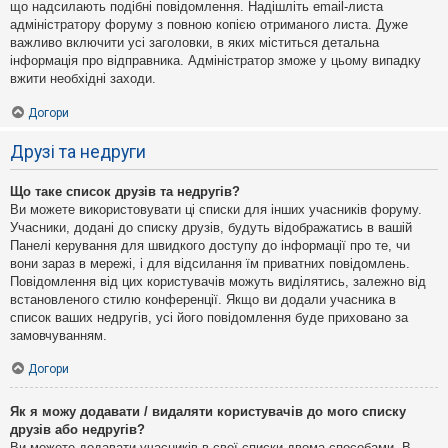
що надсилають подібні повідомлення. Надішліть email-листа
адміністратору форуму з повною копією отриманого листа. Дуже
важливо включити усі заголовки, в яких міститься детальна
інформація про відправника. Адміністратор зможе у цьому випадку
вжити необхідні заходи.
Догори
Друзі та недруги
Що таке список друзів та недругів?
Ви можете використовувати ці списки для інших учасників форуму.
Учасники, додані до списку друзів, будуть відображатись в вашій
Панелі керування для швидкого доступу до інформації про те, чи
вони зараз в мережі, і для відсилання їм приватних повідомлень.
Повідомлення від цих користувачів можуть виділятись, залежно від
встановленого стилю конференції. Якщо ви додали учасника в
список ваших недругів, усі його повідомлення буде приховано за
замовчуванням.
Догори
Як я можу додавати / видаляти користувачів до мого списку
друзів або недругів?
Ви можете додавати учасників в свої списки двома способами. В