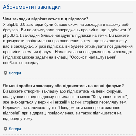
Абонементи і закладки
Чим закладки відрізняються від підписок?
У phpBB 3.0 закладки були більше схожі на закладки в вашому веб-
браузері. Ви не отримували попереджень про зміни, що відбулися. У
phpBB 3.1 закладки більше нагадують підписки на теми. Ви можете
отримувати повідомлення про оновлення в темі, що знаходиться у
вас в закладках. У разі підписки, ви будете отримувати повідомлення
про зміни в темі чи форумі. Налаштування повідомлень для закладок
і підписок можна задати на вкладці "Особисті налаштування"
особистого розділу.
Догори
Як мені зробити закладку або підписатись на певні форуми?
Ви можете створити закладку або підписатись на певні форуми,
клацнувши по відповідному посиланню в меню "Керування темою",
яке знаходиться у верхній і нижній частині сторінки перегляду тем.
Відзначивши галочкою пункт "Повідомляти мені про отримання
відповіді" при відправці повідомлення, ви також підпишетеся на
відповідну тему.
Догори