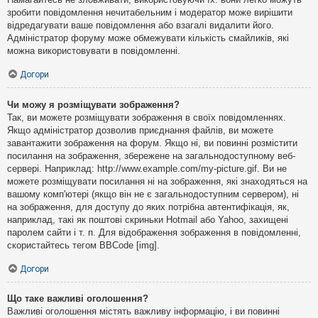
зробити повідомлення нечитабельним і модератор може вирішити
відредагувати ваше повідомлення або взагалі видалити його.
Адміністратор форуму може обмежувати кількість смайликів, які
можна використовувати в повідомленні.
Догори
Чи можу я розміщувати зображення?
Так, ви можете розміщувати зображення в своїх повідомленнях.
Якщо адміністратор дозволив приєднання файлів, ви можете
завантажити зображення на форум. Якщо ні, ви повинні розмістити
посилання на зображення, збережене на загальнодоступному веб-
сервері. Наприклад: http://www.example.com/my-picture.gif. Ви не
можете розміщувати посилання ні на зображення, які знаходяться на
вашому комп'ютері (якщо він не є загальнодоступним сервером), ні
на зображення, для доступу до яких потрібна автентифікація, як,
наприклад, такі як поштові скриньки Hotmail або Yahoo, захищені
паролем сайти і т. п. Для відображення зображення в повідомленні,
скористайтесь тегом BBCode [img].
Догори
Що таке важливі оголошення?
Важливі оголошення містять важливу інформацію, і ви повинні