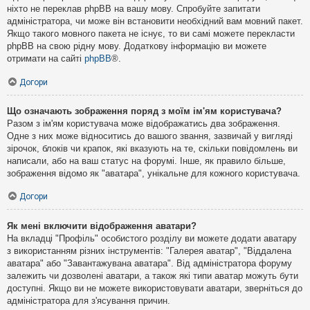
ніхто не переклав phpBB на вашу мову. Спробуйте запитати
адміністратора, чи може він встановити необхідний вам мовний пакет.
Якщо такого мовного пакета не існує, то ви самі можете перекласти
phpBB на свою рідну мову. Додаткову інформацію ви можете
отримати на сайті
phpBB
®.
Догори
Що означають зображення поряд з моїм ім'ям користувача?
Разом з ім'ям користувача може відображатись два зображення.
Одне з них може відноситись до вашого звання, зазвичай у вигляді
зірочок, блоків чи крапок, які вказують на те, скільки повідомлень ви
написали, або на ваш статус на форумі. Інше, як правило більше,
зображення відомо як "аватара", унікальне для кожного користувача.
Догори
Як мені включити відображення аватари?
На вкладці "Профіль" особистого розділу ви можете додати аватару
з використанням різних інструментів: "Галерея аватар", "Віддалена
аватара" або "Завантажувана аватара". Від адміністратора форуму
залежить чи дозволені аватари, а також які типи аватар можуть бути
доступні. Якщо ви не можете використовувати аватари, зверніться до
адміністратора для з'ясування причин.