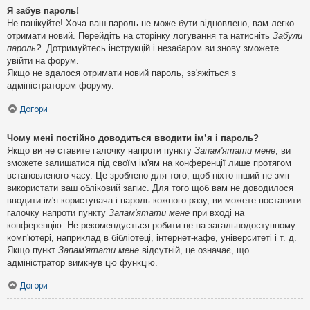
Я забув пароль!
Не панікуйте! Хоча ваш пароль не може бути відновлено, вам легко
отримати новий. Перейдіть на сторінку логування та натисніть
Забули
пароль?
. Дотримуйтесь інструкцій і незабаром ви знову зможете
увійти на форум.
Якщо не вдалося отримати новий пароль, зв'яжіться з
адміністратором форуму.
Догори
Чому мені постійно доводиться вводити ім’я і пароль?
Якщо ви не ставите галочку напроти пункту
Запам'ятати мене
, ви
зможете залишатися під своїм ім'ям на конференції лише протягом
встановленого часу. Це зроблено для того, щоб ніхто інший не зміг
використати ваш обліковий запис. Для того щоб вам не доводилося
вводити ім'я користувача і пароль кожного разу, ви можете поставити
галочку напроти пункту
Запам'ятати мене
при вході на
конференцію. Не рекомендується робити це на загальнодоступному
комп'ютері, наприклад в бібліотеці, інтернет-кафе, університеті і т. д.
Якщо пункт
Запам'ятати мене
відсутній, це означає, що
адміністратор вимкнув цю функцію.
Догори