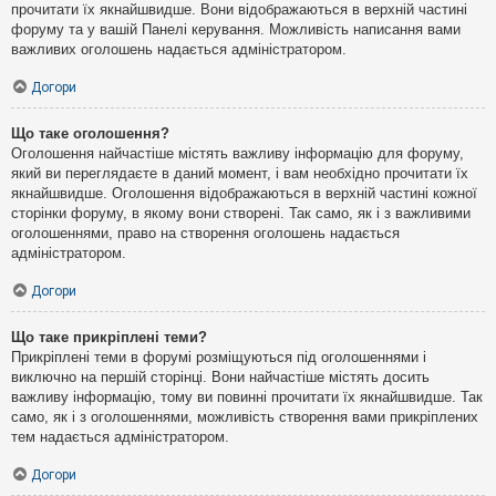
прочитати їх якнайшвидше. Вони відображаються в верхній частині
форуму та у вашій Панелі керування. Можливість написання вами
важливих оголошень надається адміністратором.
Догори
Що таке оголошення?
Оголошення найчастіше містять важливу інформацію для форуму,
який ви переглядаєте в даний момент, і вам необхідно прочитати їх
якнайшвидше. Оголошення відображаються в верхній частині кожної
сторінки форуму, в якому вони створені. Так само, як і з важливими
оголошеннями, право на створення оголошень надається
адміністратором.
Догори
Що таке прикріплені теми?
Прикріплені теми в форумі розміщуються під оголошеннями і
виключно на першій сторінці. Вони найчастіше містять досить
важливу інформацію, тому ви повинні прочитати їх якнайшвидше. Так
само, як і з оголошеннями, можливість створення вами прикріплених
тем надається адміністратором.
Догори