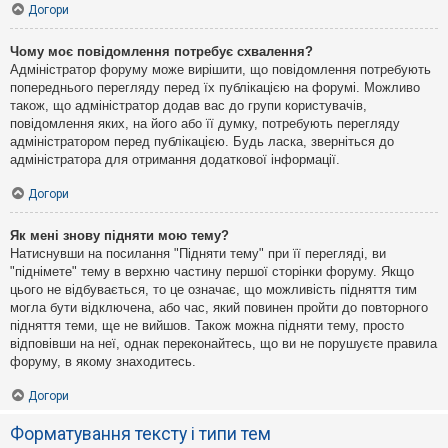
Догори
Чому моє повідомлення потребує схвалення?
Адміністратор форуму може вирішити, що повідомлення потребують
попереднього перегляду перед їх публікацією на форумі. Можливо
також, що адміністратор додав вас до групи користувачів,
повідомлення яких, на його або її думку, потребують перегляду
адміністратором перед публікацією. Будь ласка, зверніться до
адміністратора для отримання додаткової інформації.
Догори
Як мені знову підняти мою тему?
Натиснувши на посилання "Підняти тему" при її перегляді, ви
"піднімете" тему в верхню частину першої сторінки форуму. Якщо
цього не відбувається, то це означає, що можливість підняття тим
могла бути відключена, або час, який повинен пройти до повторного
підняття теми, ще не вийшов. Також можна підняти тему, просто
відповівши на неї, однак переконайтесь, що ви не порушуєте правила
форуму, в якому знаходитесь.
Догори
Форматування тексту і типи тем