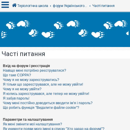
Теріологічна школа
форум Українського теріологічного товариства
Часті питання
В
х
і
д
Часті питання
Р
е
є
Вхід на форум і реєстрація
с
Навіщо мені потрібно реєструватися?
т
Що таке COPPA?
р
Чому я не можу зареєструватись?
а
Я тільки що зареєструвався, але не можу увійти!
ц
Чому я не можу увійти?
і
я
Я колись зареєструвався, але тепер не можу увійти!
Я забув пароль!
Чому мені постійно доводиться вводити ім’я і пароль?
Що робить функція "Видалити файли cookie"?
Т
е
м
Параметри та налаштування
и
Як мені змінити мої налаштування?
б
Як уникнути появи мого імені в списку "Хто зараз на форумі"?