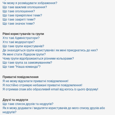
к
Чи можу я розміщувати зображення?
Що таке важливі оголошення?
Що таке оголошення?
Що таке прикріплені теми?
Д
Що таке закриті теми?
о
Що таке значок теми?
п
о
м
Рівні користувачів та групи
о
Хто такі Адміністратори?
г
Хто такі модератори?
а
Що таке групи користувачів?
Де знаходяться групи користувачів і як мені приєднатись до них?
Як мені стати Лідером групи?
Чому групи відображаються різними кольорами?
Що таке група за замовчуванням?
Що таке "Наша команда"?
Приватні повідомлення
Я не можу відсилати приватні повідомлення!
Я постійно отримую небажані приватні повідомлення!
Я отримав спам або образливий email від когось із цього форуму!
Друзі та недруги
Що таке список друзів та недругів?
Як я можу додавати / видаляти користувачів до мого списку друзів або
недругів?