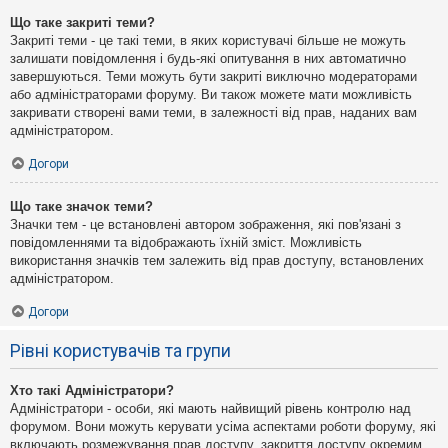
Що таке закриті теми?
Закриті теми - це такі теми, в яких користувачі більше не можуть
залишати повідомлення і будь-які опитування в них автоматично
завершуються. Теми можуть бути закриті виключно модераторами
або адміністраторами форуму. Ви також можете мати можливість
закривати створені вами теми, в залежності від прав, наданих вам
адміністратором.
Догори
Що таке значок теми?
Значки тем - це встановлені автором зображення, які пов'язані з
повідомленнями та відображають їхній зміст. Можливість
використання значків тем залежить від прав доступу, встановлених
адміністратором.
Догори
Рівні користувачів та групи
Хто такі Адміністратори?
Адміністратори - особи, які мають найвищий рівень контролю над
форумом. Вони можуть керувати усіма аспектами роботи форуму, які
включають розмежування прав доступу, закриття доступу окремим