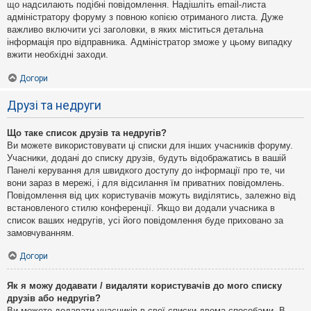
що надсилають подібні повідомлення. Надішліть email-листа
адміністратору форуму з повною копією отриманого листа. Дуже
важливо включити усі заголовки, в яких міститься детальна
інформація про відправника. Адміністратор зможе у цьому випадку
вжити необхідні заходи.
Догори
Друзі та недруги
Що таке список друзів та недругів?
Ви можете використовувати ці списки для інших учасників форуму.
Учасники, додані до списку друзів, будуть відображатись в вашій
Панелі керування для швидкого доступу до інформації про те, чи
вони зараз в мережі, і для відсилання їм приватних повідомлень.
Повідомлення від цих користувачів можуть виділятись, залежно від
встановленого стилю конференції. Якщо ви додали учасника в
список ваших недругів, усі його повідомлення буде приховано за
замовчуванням.
Догори
Як я можу додавати / видаляти користувачів до мого списку
друзів або недругів?
Ви можете додавати учасників в свої списки двома способами. В