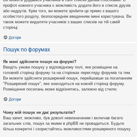
профілі кожного учасника є можливість додати його в список друзів
або недругів. Крім того, ви можете зробити це прямо з вашого
особистого розділу, безпосереднім введенням імені користувача. Ви
також можете видаляти учасників з ваших списків на тій самій
сторінці.
Догори
Пошук по форумах
Як мені здійснити пошук на форумі?
Введіть умови пошуку у відповідному полі, яке розміщене на
головній сторінці форуму та на сторінках перегляду форумів та тем.
Ви можете здійснити розширений пошук, перейшовши за посиланням
"Розширений пошук", яке знаходиться на кожній сторінці форуму.
Розміщення посилань може відрізнятись, залежно від стилю.
Догори
Чому мій пошук не дає результатів?
Ваш запит, можливо, був доволі невизначеним і включав багато
загальних слів, пошук за якими в phpBB не провадиться. Будьте
більш конкретні і скористайтесь можливостями розширеного пошуку.