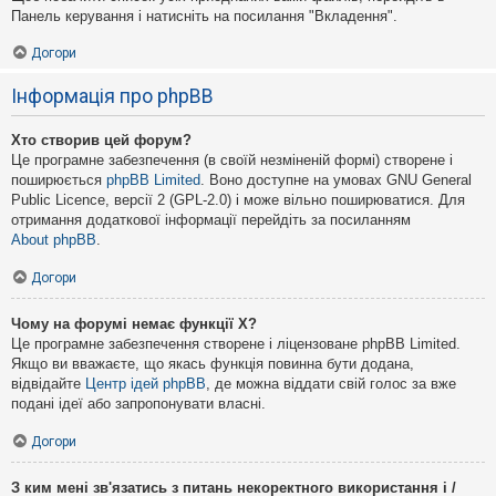
Панель керування і натисніть на посилання "Вкладення".
Догори
Інформація про phpBB
Хто створив цей форум?
Це програмне забезпечення (в своїй незміненій формі) створене і
поширюється
phpBB Limited
. Воно доступне на умовах GNU General
Public Licence, версії 2 (GPL-2.0) і може вільно поширюватися. Для
отримання додаткової інформації перейдіть за посиланням
About phpBB
.
Догори
Чому на форумі немає функції X?
Це програмне забезпечення створене і ліцензоване phpBB Limited.
Якщо ви вважаєте, що якась функція повинна бути додана,
відвідайте
Центр ідей phpBB
, де можна віддати свій голос за вже
подані ідеї або запропонувати власні.
Догори
З ким мені зв'язатись з питань некоректного використання і /