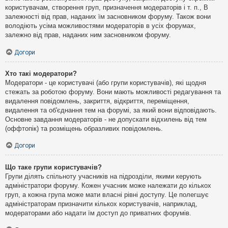
користувачам, створення груп, призначення модераторів і т. п., В
залежності від прав, наданих їм засновником форуму. Також вони
володіють усіма можливостями модераторів в усіх форумах,
залежно від прав, наданих ним засновником форуму.
Догори
Хто такі модератори?
Модератори - це користувачі (або групи користувачів), які щодня
стежать за роботою форуму. Вони мають можливості редагування та
видалення повідомлень, закриття, відкриття, переміщення,
видалення та об'єднання тем на форумі, за який вони відповідають.
Основне завдання модераторів - не допускати відхилень від тем
(оффтопік) та розміщень образливих повідомлень.
Догори
Що таке групи користувачів?
Групи ділять спільноту учасників на підрозділи, якими керують
адміністратори форуму. Кожен учасник може належати до кількох
груп, а кожна група може мати власні рівні доступу. Це полегшує
адміністраторам призначити кількох користувачів, наприклад,
модераторами або надати їм доступ до приватних форумів.