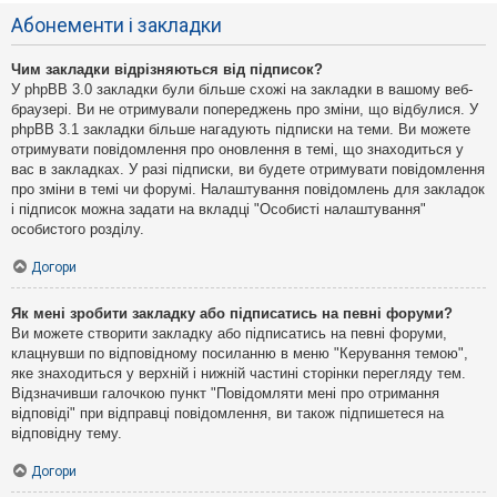
Абонементи і закладки
Чим закладки відрізняються від підписок?
У phpBB 3.0 закладки були більше схожі на закладки в вашому веб-
браузері. Ви не отримували попереджень про зміни, що відбулися. У
phpBB 3.1 закладки більше нагадують підписки на теми. Ви можете
отримувати повідомлення про оновлення в темі, що знаходиться у
вас в закладках. У разі підписки, ви будете отримувати повідомлення
про зміни в темі чи форумі. Налаштування повідомлень для закладок
і підписок можна задати на вкладці "Особисті налаштування"
особистого розділу.
Догори
Як мені зробити закладку або підписатись на певні форуми?
Ви можете створити закладку або підписатись на певні форуми,
клацнувши по відповідному посиланню в меню "Керування темою",
яке знаходиться у верхній і нижній частині сторінки перегляду тем.
Відзначивши галочкою пункт "Повідомляти мені про отримання
відповіді" при відправці повідомлення, ви також підпишетеся на
відповідну тему.
Догори