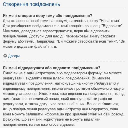
Створення повідомлень
Як мені створити нову тему або повідомлення?
Для створення нової теми на форумі, натисніть кнопку "Нова тема".
Для розміщення повідомлення в темі клацніть по кнопці "Відповісти".
Можливо, доведеться зареєструватися, перш ніж відправити
повідомлення. Доступні для вас дії перераховані внизу сторінки
форуму або теми. Наприклад: "Ви можете створювати нові теми", "Ви
можете додавати файли" і т. п.
Догори
Як мені відредагувати або видалити повідомлення?
Якщо ви не є адміністратором або модератором форуму, ви можете
редагувати і видаляти лише власні повідомлення. Ви можете
відредагувати повідомлення, натиснувши на кнопку
Редагувати
у
відповідному повідомленні, інколи лише протягом обмеженого часу з
моменту створення. Якщо хтось вже відповів на повідомлення, то під
ним з'явиться невеличкий напис, який показує скільки разів ви
редагували, а також дату і час останньої з них. Воно не з'явиться,
якщо повідомлення редагував адміністратор або модератор, хоча
вони можуть залишити інформацію про зроблені зміни на свій розсуд.
Врахуйте, що звичайні користувачі не можуть видалити
повідомлення, на яке вже хтось відповів.