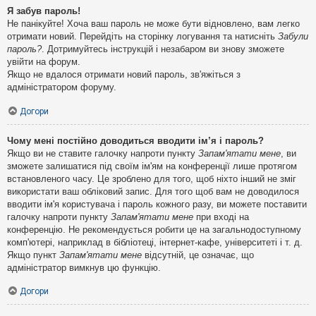
Я забув пароль!
Не панікуйте! Хоча ваш пароль не може бути відновлено, вам легко
отримати новий. Перейдіть на сторінку логування та натисніть
Забули
пароль?
. Дотримуйтесь інструкцій і незабаром ви знову зможете
увійти на форум.
Якщо не вдалося отримати новий пароль, зв'яжіться з
адміністратором форуму.
Догори
Чому мені постійно доводиться вводити ім’я і пароль?
Якщо ви не ставите галочку напроти пункту
Запам'ятати мене
, ви
зможете залишатися під своїм ім'ям на конференції лише протягом
встановленого часу. Це зроблено для того, щоб ніхто інший не зміг
використати ваш обліковий запис. Для того щоб вам не доводилося
вводити ім'я користувача і пароль кожного разу, ви можете поставити
галочку напроти пункту
Запам'ятати мене
при вході на
конференцію. Не рекомендується робити це на загальнодоступному
комп'ютері, наприклад в бібліотеці, інтернет-кафе, університеті і т. д.
Якщо пункт
Запам'ятати мене
відсутній, це означає, що
адміністратор вимкнув цю функцію.
Догори