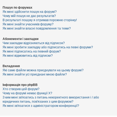
Пошук по форумах
Як мені здійснити пошук на форумі?
Чому мій пошук не дає результатів?
В результаті пошуку я отримав порожню сторінку!
Як мені знайти учасників форуму?
Як мені знайти власні повідомлення та теми?
Абонементи і закладки
Чим закладки відрізняються від підписок?
Як мені зробити закладку або підписатись на певні форуми?
Як мені підписатись на певний форум?
Як мені відмовитись від підписки?
Вкладення
Які саме файли можна приєднувати на цьому форумі?
Як мені знайти усі приєднані мною файли?
Інформація про phpBB
Хто створив цей форум?
Чому на форумі немає функції X?
З ким мені зв'язатись з питань некоректного використання і / або
юридичних питань, пов'язаних з цим форумом?
Як мені зв'язатися з адміністратором конференції?