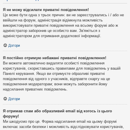
Я не можу відсилати приватні повідомлення!
Це може бути одна з трьох причин: ви не зареєструвались і / або не
ввійшли на форум, адміністрація відімкнула можливість
використовувати приватні повідомлення на всьому форумі або ж
адміністратор заборонив це особисто вам. Зв'яжіться з
адміністратором для отримання додаткової інформації.
Догори
Я постійно отримую небажані приватні повідомлення!
Ви можете автоматично видаляти особисті повідомлення
користувачів, скориставшись правилами для повідомлень у вашій
Панелі керування. Якщо ви отримуєте образливі приватні
повідомлення від одного з учасників, відправте скаргу на це
повідомлення модераторам; вони можуть заборонити йому
надсилання приватних повідомлень.
Догори
Я отримав спам або образливий email від когось із цього
форуму!
Ми шкодуємо про це. Форма надсилання email на цьому форумі
включає засоби безпеки і можливість відслідковувати користувачів,