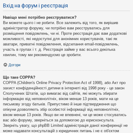
Вхід на форум і реєстрація
Навіщо мені потрібно реєструватися?
Ви можете цього і не робити. Все залежить від того, як вирішив
адміністратор форуму, чи потрібно вам реєструватись для
розміщення повідомлень, чи ні. Проте реєстрація дає вам додаткові
можливості, які недоступні для анонімних користувачів, такі як
аватари, приватні повідомлення, відсилання email-повідомлень,
участь в групах і т. д. Реєстрація займе у вас всього декілька
хвилин, тому ми рекомендуємо це зробити.
Догори
Що таке COPPA?
COPPA (Children's Online Privacy Protection Act of 1998), або Акт про
захист конфіденційності дитини в інтернеті від 1998 року - це закон
Сполучених Штатів, що вимагає від сайтів, які можуть збирати
інформацію від неповнолітніх, віком менше 13 років, мати на це
письмову згоду батьків. Припустимо й інше підтвердження що
опікуни дозволяють збір особистої інформації від неповнолітніх,
віком менше 13 років. Якщо ви не впевнені, чи це може стосуватись
вас або форуму, зверніться за допомогою до юрисконсульта.
Зверніть увагу, що phpBB Limited адміністрація даної конференції не
може надавати консультацій з юридичних питань і не є об'єктом