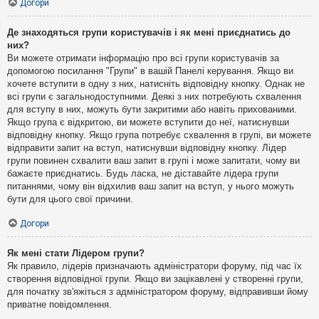
Догори
Де знаходяться групи користувачів і як мені приєднатись до
них?
Ви можете отримати інформацію про всі групи користувачів за
допомогою посилання "Групи" в вашій Панелі керування. Якщо ви
хочете вступити в одну з них, натисніть відповідну кнопку. Однак не
всі групи є загальнодоступними. Деякі з них потребують схвалення
для вступу в них, можуть бути закритими або навіть прихованими.
Якщо група є відкритою, ви можете вступити до неї, натиснувши
відповідну кнопку. Якщо група потребує схвалення в групі, ви можете
відправити запит на вступ, натиснувши відповідну кнопку. Лідер
групи повинен схвалити ваш запит в групі і може запитати, чому ви
бажаєте приєднатись. Будь ласка, не діставайте лідера групи
питаннями, чому він відхилив ваш запит на вступ, у нього можуть
бути для цього свої причини.
Догори
Як мені стати Лідером групи?
Як правило, лідерів призначають адміністратори форуму, під час їх
створення відповідної групи. Якщо ви зацікавлені у створенні групи,
для початку зв'яжіться з адміністратором форуму, відправивши йому
приватне повідомлення.