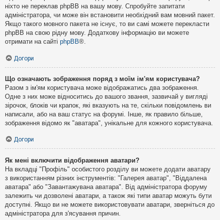
ніхто не переклав phpBB на вашу мову. Спробуйте запитати
адміністратора, чи може він встановити необхідний вам мовний пакет.
Якщо такого мовного пакета не існує, то ви самі можете перекласти
phpBB на свою рідну мову. Додаткову інформацію ви можете
отримати на сайті
phpBB
®.
Догори
Що означають зображення поряд з моїм ім'ям користувача?
Разом з ім'ям користувача може відображатись два зображення.
Одне з них може відноситись до вашого звання, зазвичай у вигляді
зірочок, блоків чи крапок, які вказують на те, скільки повідомлень ви
написали, або на ваш статус на форумі. Інше, як правило більше,
зображення відомо як "аватара", унікальне для кожного користувача.
Догори
Як мені включити відображення аватари?
На вкладці "Профіль" особистого розділу ви можете додати аватару
з використанням різних інструментів: "Галерея аватар", "Віддалена
аватара" або "Завантажувана аватара". Від адміністратора форуму
залежить чи дозволені аватари, а також які типи аватар можуть бути
доступні. Якщо ви не можете використовувати аватари, зверніться до
адміністратора для з'ясування причин.