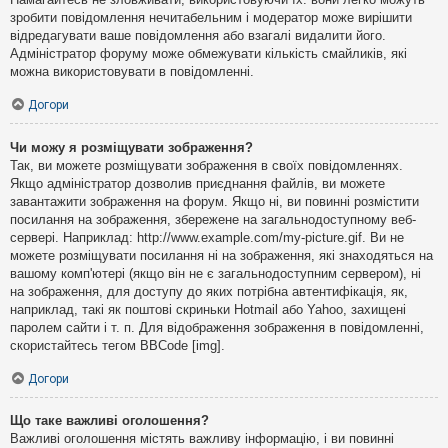
зробити повідомлення нечитабельним і модератор може вирішити
відредагувати ваше повідомлення або взагалі видалити його.
Адміністратор форуму може обмежувати кількість смайликів, які
можна використовувати в повідомленні.
Догори
Чи можу я розміщувати зображення?
Так, ви можете розміщувати зображення в своїх повідомленнях.
Якщо адміністратор дозволив приєднання файлів, ви можете
завантажити зображення на форум. Якщо ні, ви повинні розмістити
посилання на зображення, збережене на загальнодоступному веб-
сервері. Наприклад: http://www.example.com/my-picture.gif. Ви не
можете розміщувати посилання ні на зображення, які знаходяться на
вашому комп'ютері (якщо він не є загальнодоступним сервером), ні
на зображення, для доступу до яких потрібна автентифікація, як,
наприклад, такі як поштові скриньки Hotmail або Yahoo, захищені
паролем сайти і т. п. Для відображення зображення в повідомленні,
скористайтесь тегом BBCode [img].
Догори
Що таке важливі оголошення?
Важливі оголошення містять важливу інформацію, і ви повинні