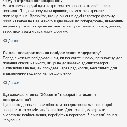
Чому я отримав попередження?
На кожному форумі адміністратори встановлюють свої власні
правила. Якщо ви порушили правила, ви можете отримати
попередження. Врахуйте, що це рішення адміністратора форуму, і
phpBB Limited не має ніякого відношення до попереджень, винесеним
на даному сайті. Якщо ви не знаєте, за що отримали попередження,
зв'яжіться з адміністратором форуму.
Догори
Як мені поскаржитись на повідомлення модератору?
Поряд з кожним повідомленням, ви побачите кнопку, призначену для
подання скарги на нього, якщо це дозволено адміністратором.
Натиснувши на неї, ви пройдете через ряд кроків, необхідних для
відправлення подання на повідомлення.
Догори
Що означає кнопка "Зберегти" в формі написання
повідомлення?
Ця кнопка дозволяє вам зберігати повідомлення для того, щоб
завершити та розмістити їх пізніше. Для того, щоб відкрити
збережене повідомлення, перейдіть в параграф "Чернетки" панелі
керування.