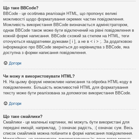
Що таке BBCode?
BBCode - це особлива реалізація HTML, що пропонує великі
можливості щодо форматування окремих частин повідомлення.
Можливість використання BBCode визначається адміністратором,
однак BBCode також може бути відключений на рівні повідомлення в
кожній формі написання. BBCode схожий за стилем на HTML, теги
оточуються квадратними дужками [ і ], а не в < і > ;. За додатковою
інформацією про BBCode зверніться до керівництва з BBCode, яка
доступна з форми написання повідомлення.
Догори
Чи можу я використовувати HTML?
Ні. На цьому форумі неможливе написання та обробка HTML-коду в
повідомленнях. Більшість можливостей HTML для форматування
тексту може бути реалізована за допомогою використання BBCode.
Догори
Що таке смайлики?
Смайлики - це маленькі картинки, які можуть бути використані для
передачі емоцій, наприклад, :) означає радість, :( означає сум. Весь
список смайликів можна побачити в формі написання повідомлення.
Намагайтесь не зловживати, використовуючи їх: вони легко можуть