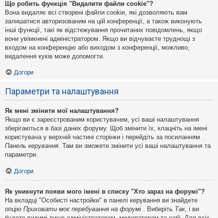
Що робить функція "Видалити файли cookie"?
Вона видаляє всі створені файли cookie, які дозволяють вам
залишатися авторизованим на цій конференції, а також виконують
інші функції, такі як відстежування прочитаних повідомлень, якщо
вони увімкнені адміністратором. Якщо ви відчуваєте труднощі з
входом на конференцію або виходом з конференції, можливо,
видалення куків може допомогти.
Догори
Параметри та налаштування
Як мені змінити мої налаштування?
Якщо ви є зареєстрованим користувачем, усі ваші налаштування
зберігаються в базі даних форуму. Щоб змінити їх, клацніть на імені
користувача у верхній частині сторінки і перейдіть за посиланням
Панель керування
. Там ви зможете змінити усі ваші налаштування та
параметри.
Догори
Як уникнути появи мого імені в списку "Хто зараз на форумі"?
На вкладці "Особисті настройки" в панелі керування ви знайдете
опцію
Приховати моє перебування на форумі
. Виберіть
Так
, і ви
будете видимі лише адміністраторам, модераторам та собі. Для всіх