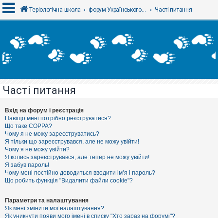
Теріологічна школа
форум Українського теріологічного товариства
Часті питання
В
х
і
д
Часті питання
Р
е
є
Вхід на форум і реєстрація
с
Навіщо мені потрібно реєструватися?
т
Що таке COPPA?
р
Чому я не можу зареєструватись?
а
Я тільки що зареєструвався, але не можу увійти!
ц
Чому я не можу увійти?
і
я
Я колись зареєструвався, але тепер не можу увійти!
Я забув пароль!
Чому мені постійно доводиться вводити ім’я і пароль?
Що робить функція "Видалити файли cookie"?
Т
е
м
Параметри та налаштування
и
Як мені змінити мої налаштування?
б
Як уникнути появи мого імені в списку "Хто зараз на форумі"?