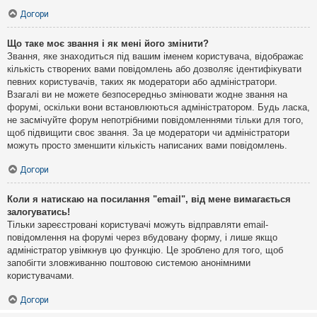
Догори
Що таке моє звання і як мені його змінити?
Звання, яке знаходиться під вашим іменем користувача, відображає
кількість створених вами повідомлень або дозволяє ідентифікувати
певних користувачів, таких як модератори або адміністратори.
Взагалі ви не можете безпосередньо змінювати жодне звання на
форумі, оскільки вони встановлюються адміністратором. Будь ласка,
не засмічуйте форум непотрібними повідомленнями тільки для того,
щоб підвищити своє звання. За це модератори чи адміністратори
можуть просто зменшити кількість написаних вами повідомлень.
Догори
Коли я натискаю на посилання "email", від мене вимагається
залогуватись!
Тільки зареєстровані користувачі можуть відправляти email-
повідомлення на форумі через вбудовану форму, і лише якщо
адміністратор увімкнув цю функцію. Це зроблено для того, щоб
запобігти зловживанню поштовою системою анонімними
користувачами.
Догори