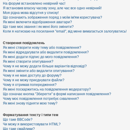
е
На форумі встановлено невірний час!
з
Я встановив власну часову зону, але час все одно невірний!
в
і
Моя рідна мова відсутня у списку!
д
Що означають зображення поряд з моїм ім'ям користувача?
п
Як мені включити відображення аватари?
о
Що таке моє звання і як мені його змінити?
в
Коли я натискаю на посилання "email", від мене вимагається залогуватись!
і
д
е
Створення повідомлень
й
Як мені створити нову тему або повідомлення?
Як мені відредагувати або видалити повідомлення?
Як мені додати підпис до мого повідомлення?
А
Як мені створити опитування?
к
Чому я не можу додати більше варіантів відповіді?
т
Як мені змінити або видалити опитування?
и
Чому я не маю доступу до форуму?
в
Чому я не можу приєднувати файли?
н
Чому я отримав попередження?
і
т
Як мені поскаржитись на повідомлення модератору?
е
Що означає кнопка "Зберегти" в формі написання повідомлення?
м
Чому моє повідомлення потребує схвалення?
и
Як мені знову підняти мою тему?
Форматування тексту і типи тем
П
Що таке BBCode?
о
Чи можу я використовувати HTML?
ш
Що таке смайлики?
у