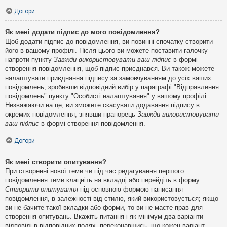
Догори
Як мені додати підпис до мого повідомлення?
Щоб додати підпис до повідомлення, ви повинні спочатку створити
його в вашому профілі. Після цього ви можете поставити галочку
напроти пункту
Завжди використовувати ваш підпис
в формі
створення повідомлення, щоб підпис приєднався. Ви також можете
налаштувати приєднання підпису за замовчуванням до усіх ваших
повідомлень, зробивши відповідний вибір у параграфі "Відправлення
повідомлень" пункту "Особисті налаштування" у вашому профілі.
Незважаючи на це, ви зможете скасувати додавання підпису в
окремих повідомлення, знявши прапорець
Завжди використовувати
ваш підпис
в формі створення повідомлення.
Догори
Як мені створити опитування?
При створенні нової теми чи під час редагування першого
повідомлення теми клацніть на вкладці або перейдіть в форму
Створити опитування
під основною формою написання
повідомлення, в залежності від стилю, який використовується; якщо
ви не бачите такої вкладки або форми, то ви не маєте прав для
створення опитувань. Вкажіть питання і як мінімум два варіанти
відповіді в відповідних полях, переконавшись, що кожен варіант