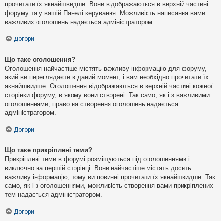
прочитати їх якнайшвидше. Вони відображаються в верхній частині
форуму та у вашій Панелі керування. Можливість написання вами
важливих оголошень надається адміністратором.
Догори
Що таке оголошення?
Оголошення найчастіше містять важливу інформацію для форуму,
який ви переглядаєте в даний момент, і вам необхідно прочитати їх
якнайшвидше. Оголошення відображаються в верхній частині кожної
сторінки форуму, в якому вони створені. Так само, як і з важливими
оголошеннями, право на створення оголошень надається
адміністратором.
Догори
Що таке прикріплені теми?
Прикріплені теми в форумі розміщуються під оголошеннями і
виключно на першій сторінці. Вони найчастіше містять досить
важливу інформацію, тому ви повинні прочитати їх якнайшвидше. Так
само, як і з оголошеннями, можливість створення вами прикріплених
тем надається адміністратором.
Догори