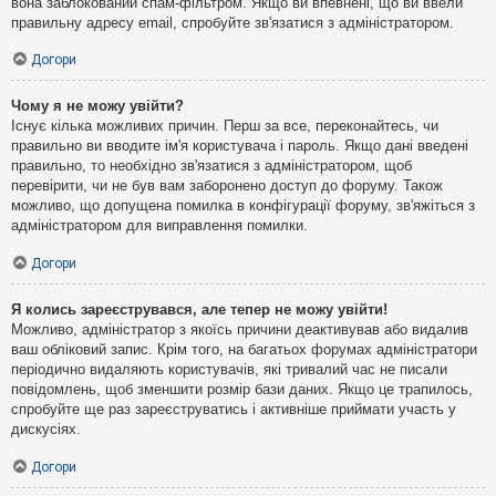
вона заблокований спам-фільтром. Якщо ви впевнені, що ви ввели
правильну адресу email, спробуйте зв'язатися з адміністратором.
Догори
Чому я не можу увійти?
Існує кілька можливих причин. Перш за все, переконайтесь, чи
правильно ви вводите ім'я користувача і пароль. Якщо дані введені
правильно, то необхідно зв'язатися з адміністратором, щоб
перевірити, чи не був вам заборонено доступ до форуму. Також
можливо, що допущена помилка в конфігурації форуму, зв'яжіться з
адміністратором для виправлення помилки.
Догори
Я колись зареєструвався, але тепер не можу увійти!
Можливо, адміністратор з якоїсь причини деактивував або видалив
ваш обліковий запис. Крім того, на багатьох форумах адміністратори
періодично видаляють користувачів, які тривалий час не писали
повідомлень, щоб зменшити розмір бази даних. Якщо це трапилось,
спробуйте ще раз зареєструватись і активніше приймати участь у
дискусіях.
Догори