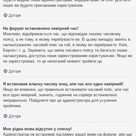
інших ви будете прихованим користувачем.
Догори
На форумі встановлено невірний час!
Можливо, відображається час, що відповідає іншому часовому
поясу, а не тому, в якому перебуваєте ви. В цьому випадку змініть в
налаштуваннях часовий пояс на той, в якому ви перебуваєте: Київ,
Берлін і т. д. Зауважте, що зміна часового поясу та багатьох інших
налаштувань доступна лише зареєстрованим користувачам. Якщо ви
не зареєстровані, то це непоганий момент зробити це.
Догори
Я встановив власну часову зону, але час все одно невірний!
Якщо ви впевнені, що правильно встановили часовий пояс, але час
все одно невірний, значить, годинник на сервері встановлено
неправильно. Повідомте про це адміністратора для усунення
проблеми.
Догори
Моя рідна мова відсутня у списку!
Адміністратор не встановив підтримку вашої мови на форумі, або ще