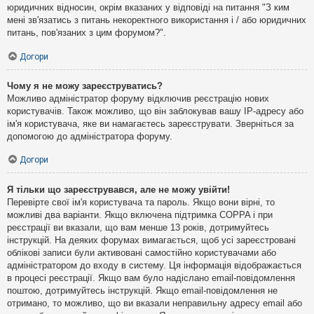
юридичних відносин, окрім вказаних у відповіді на питання "З ким
мені зв'язатись з питань некоректного використання і / або юридичних
питань, пов'язаних з цим форумом?".
Догори
Чому я не можу зареєструватись?
Можливо адміністратор форуму відключив реєстрацію нових
користувачів. Також можливо, що він заблокував вашу IP-адресу або
ім'я користувача, яке ви намагаєтесь зареєструвати. Зверніться за
допомогою до адміністратора форуму.
Догори
Я тільки що зареєструвався, але не можу увійти!
Перевірте свої ім'я користувача та пароль. Якщо вони вірні, то
можливі два варіанти. Якщо включена підтримка COPPA і при
реєстрації ви вказали, що вам менше 13 років, дотримуйтесь
інструкцій. На деяких форумах вимагається, щоб усі зареєстровані
облікові записи були активовані самостійно користувачами або
адміністратором до входу в систему. Ця інформація відображається
в процесі реєстрації. Якщо вам було надіслано email-повідомлення
поштою, дотримуйтесь інструкцій. Якщо email-повідомлення не
отримано, то можливо, що ви вказали неправильну адресу email або