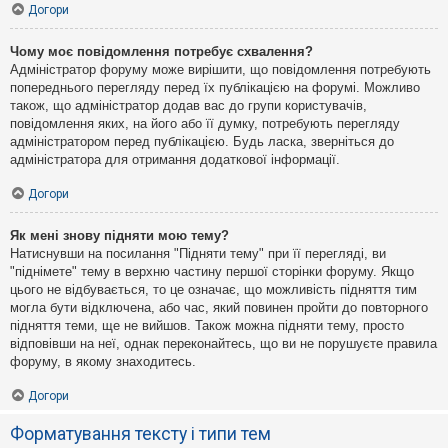
Догори
Чому моє повідомлення потребує схвалення?
Адміністратор форуму може вирішити, що повідомлення потребують
попереднього перегляду перед їх публікацією на форумі. Можливо
також, що адміністратор додав вас до групи користувачів,
повідомлення яких, на його або її думку, потребують перегляду
адміністратором перед публікацією. Будь ласка, зверніться до
адміністратора для отримання додаткової інформації.
Догори
Як мені знову підняти мою тему?
Натиснувши на посилання "Підняти тему" при її перегляді, ви
"піднімете" тему в верхню частину першої сторінки форуму. Якщо
цього не відбувається, то це означає, що можливість підняття тим
могла бути відключена, або час, який повинен пройти до повторного
підняття теми, ще не вийшов. Також можна підняти тему, просто
відповівши на неї, однак переконайтесь, що ви не порушуєте правила
форуму, в якому знаходитесь.
Догори
Форматування тексту і типи тем