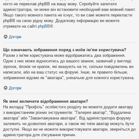
ніхто не переклав phpBB на вашу мову. Спробуйте запитати
адміністратора, чи може він встановити необхідний вам мовний пакет.
Якщо такого мовного пакета не існує, то ви самі можете перекласти
phpBB на свою рідну мову. Додаткову інформацію ви можете
отримати на сайті
phpBB
®.
Догори
Що означають зображення поряд з моїм ім'ям користувача?
Разом з ім'ям користувача може відображатись два зображення.
Одне з них може відноситись до вашого звання, зазвичай у вигляді
зірочок, блоків чи крапок, які вказують на те, скільки повідомлень ви
написали, або на ваш статус на форумі. Інше, як правило більше,
зображення відомо як "аватара", унікальне для кожного користувача.
Догори
Як мені включити відображення аватари?
На вкладці "Профіль" особистого розділу ви можете додати аватару
з використанням різних інструментів: "Галерея аватар", "Віддалена
аватара" або "Завантажувана аватара". Від адміністратора форуму
залежить чи дозволені аватари, а також які типи аватар можуть бути
доступні. Якщо ви не можете використовувати аватари, зверніться до
адміністратора для з'ясування причин.