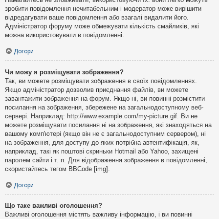
зробити повідомлення нечитабельним і модератор може вирішити
відредагувати ваше повідомлення або взагалі видалити його.
Адміністратор форуму може обмежувати кількість смайликів, які
можна використовувати в повідомленні.
Догори
Чи можу я розміщувати зображення?
Так, ви можете розміщувати зображення в своїх повідомленнях.
Якщо адміністратор дозволив приєднання файлів, ви можете
завантажити зображення на форум. Якщо ні, ви повинні розмістити
посилання на зображення, збережене на загальнодоступному веб-
сервері. Наприклад: http://www.example.com/my-picture.gif. Ви не
можете розміщувати посилання ні на зображення, які знаходяться на
вашому комп'ютері (якщо він не є загальнодоступним сервером), ні
на зображення, для доступу до яких потрібна автентифікація, як,
наприклад, такі як поштові скриньки Hotmail або Yahoo, захищені
паролем сайти і т. п. Для відображення зображення в повідомленні,
скористайтесь тегом BBCode [img].
Догори
Що таке важливі оголошення?
Важливі оголошення містять важливу інформацію, і ви повинні