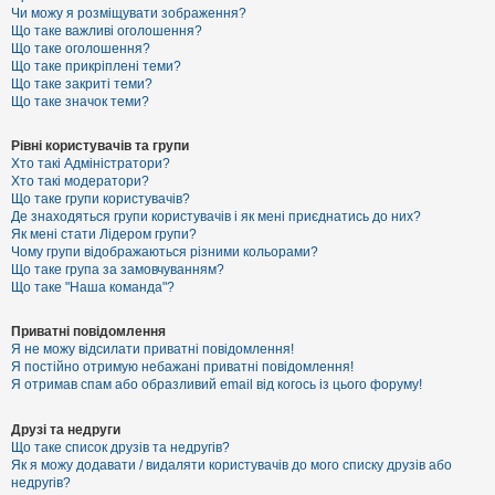
к
Чи можу я розміщувати зображення?
Що таке важливі оголошення?
Що таке оголошення?
Що таке прикріплені теми?
Д
Що таке закриті теми?
о
Що таке значок теми?
п
о
м
Рівні користувачів та групи
о
Хто такі Адміністратори?
г
Хто такі модератори?
а
Що таке групи користувачів?
Де знаходяться групи користувачів і як мені приєднатись до них?
Як мені стати Лідером групи?
Чому групи відображаються різними кольорами?
Що таке група за замовчуванням?
Що таке "Наша команда"?
Приватні повідомлення
Я не можу відсилати приватні повідомлення!
Я постійно отримую небажані приватні повідомлення!
Я отримав спам або образливий email від когось із цього форуму!
Друзі та недруги
Що таке список друзів та недругів?
Як я можу додавати / видаляти користувачів до мого списку друзів або
недругів?