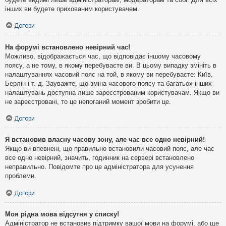
інших ви будете прихованим користувачем.
Догори
На форумі встановлено невірний час!
Можливо, відображається час, що відповідає іншому часовому
поясу, а не тому, в якому перебуваєте ви. В цьому випадку змініть в
налаштуваннях часовий пояс на той, в якому ви перебуваєте: Київ,
Берлін і т. д. Зауважте, що зміна часового поясу та багатьох інших
налаштувань доступна лише зареєстрованим користувачам. Якщо ви
не зареєстровані, то це непоганий момент зробити це.
Догори
Я встановив власну часову зону, але час все одно невірний!
Якщо ви впевнені, що правильно встановили часовий пояс, але час
все одно невірний, значить, годинник на сервері встановлено
неправильно. Повідомте про це адміністратора для усунення
проблеми.
Догори
Моя рідна мова відсутня у списку!
Адміністратор не встановив підтримку вашої мови на форумі, або ще