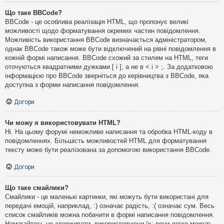
Що таке BBCode?
BBCode - це особлива реалізація HTML, що пропонує великі
можливості щодо форматування окремих частин повідомлення.
Можливість використання BBCode визначається адміністратором,
однак BBCode також може бути відключений на рівні повідомлення в
кожній формі написання. BBCode схожий за стилем на HTML, теги
оточуються квадратними дужками [ і ], а не в < і > ;. За додатковою
інформацією про BBCode зверніться до керівництва з BBCode, яка
доступна з форми написання повідомлення.
Догори
Чи можу я використовувати HTML?
Ні. На цьому форумі неможливе написання та обробка HTML-коду в
повідомленнях. Більшість можливостей HTML для форматування
тексту може бути реалізована за допомогою використання BBCode.
Догори
Що таке смайлики?
Смайлики - це маленькі картинки, які можуть бути використані для
передачі емоцій, наприклад, :) означає радість, :( означає сум. Весь
список смайликів можна побачити в формі написання повідомлення.
Намагайтесь не зловживати, використовуючи їх: вони легко можуть