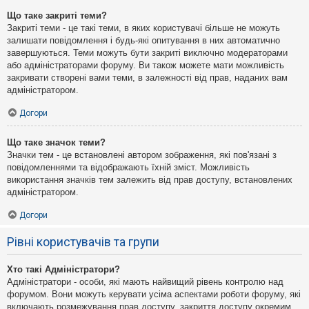
Що таке закриті теми?
Закриті теми - це такі теми, в яких користувачі більше не можуть
залишати повідомлення і будь-які опитування в них автоматично
завершуються. Теми можуть бути закриті виключно модераторами
або адміністраторами форуму. Ви також можете мати можливість
закривати створені вами теми, в залежності від прав, наданих вам
адміністратором.
Догори
Що таке значок теми?
Значки тем - це встановлені автором зображення, які пов'язані з
повідомленнями та відображають їхній зміст. Можливість
використання значків тем залежить від прав доступу, встановлених
адміністратором.
Догори
Рівні користувачів та групи
Хто такі Адміністратори?
Адміністратори - особи, які мають найвищий рівень контролю над
форумом. Вони можуть керувати усіма аспектами роботи форуму, які
включають розмежування прав доступу, закриття доступу окремим