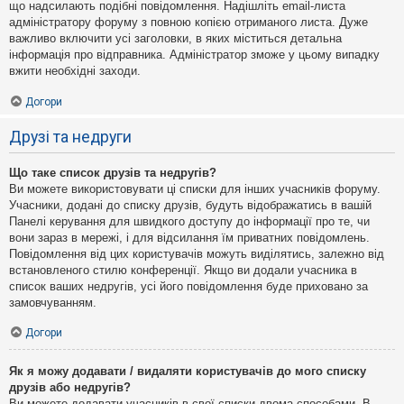
що надсилають подібні повідомлення. Надішліть email-листа
адміністратору форуму з повною копією отриманого листа. Дуже
важливо включити усі заголовки, в яких міститься детальна
інформація про відправника. Адміністратор зможе у цьому випадку
вжити необхідні заходи.
Догори
Друзі та недруги
Що таке список друзів та недругів?
Ви можете використовувати ці списки для інших учасників форуму.
Учасники, додані до списку друзів, будуть відображатись в вашій
Панелі керування для швидкого доступу до інформації про те, чи
вони зараз в мережі, і для відсилання їм приватних повідомлень.
Повідомлення від цих користувачів можуть виділятись, залежно від
встановленого стилю конференції. Якщо ви додали учасника в
список ваших недругів, усі його повідомлення буде приховано за
замовчуванням.
Догори
Як я можу додавати / видаляти користувачів до мого списку
друзів або недругів?
Ви можете додавати учасників в свої списки двома способами. В