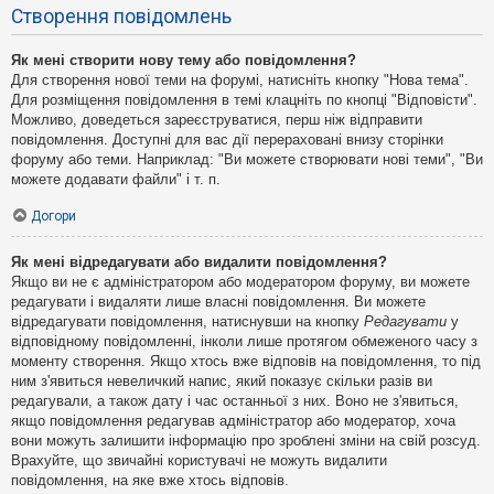
Створення повідомлень
Як мені створити нову тему або повідомлення?
Для створення нової теми на форумі, натисніть кнопку "Нова тема".
Для розміщення повідомлення в темі клацніть по кнопці "Відповісти".
Можливо, доведеться зареєструватися, перш ніж відправити
повідомлення. Доступні для вас дії перераховані внизу сторінки
форуму або теми. Наприклад: "Ви можете створювати нові теми", "Ви
можете додавати файли" і т. п.
Догори
Як мені відредагувати або видалити повідомлення?
Якщо ви не є адміністратором або модератором форуму, ви можете
редагувати і видаляти лише власні повідомлення. Ви можете
відредагувати повідомлення, натиснувши на кнопку
Редагувати
у
відповідному повідомленні, інколи лише протягом обмеженого часу з
моменту створення. Якщо хтось вже відповів на повідомлення, то під
ним з'явиться невеличкий напис, який показує скільки разів ви
редагували, а також дату і час останньої з них. Воно не з'явиться,
якщо повідомлення редагував адміністратор або модератор, хоча
вони можуть залишити інформацію про зроблені зміни на свій розсуд.
Врахуйте, що звичайні користувачі не можуть видалити
повідомлення, на яке вже хтось відповів.