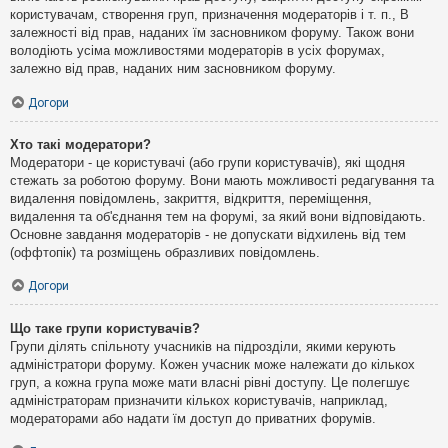
користувачам, створення груп, призначення модераторів і т. п., В
залежності від прав, наданих їм засновником форуму. Також вони
володіють усіма можливостями модераторів в усіх форумах,
залежно від прав, наданих ним засновником форуму.
Догори
Хто такі модератори?
Модератори - це користувачі (або групи користувачів), які щодня
стежать за роботою форуму. Вони мають можливості редагування та
видалення повідомлень, закриття, відкриття, переміщення,
видалення та об'єднання тем на форумі, за який вони відповідають.
Основне завдання модераторів - не допускати відхилень від тем
(оффтопік) та розміщень образливих повідомлень.
Догори
Що таке групи користувачів?
Групи ділять спільноту учасників на підрозділи, якими керують
адміністратори форуму. Кожен учасник може належати до кількох
груп, а кожна група може мати власні рівні доступу. Це полегшує
адміністраторам призначити кількох користувачів, наприклад,
модераторами або надати їм доступ до приватних форумів.