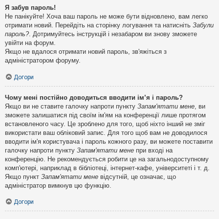
Я забув пароль!
Не панікуйте! Хоча ваш пароль не може бути відновлено, вам легко
отримати новий. Перейдіть на сторінку логування та натисніть
Забули
пароль?
. Дотримуйтесь інструкцій і незабаром ви знову зможете
увійти на форум.
Якщо не вдалося отримати новий пароль, зв'яжіться з
адміністратором форуму.
Догори
Чому мені постійно доводиться вводити ім’я і пароль?
Якщо ви не ставите галочку напроти пункту
Запам'ятати мене
, ви
зможете залишатися під своїм ім'ям на конференції лише протягом
встановленого часу. Це зроблено для того, щоб ніхто інший не зміг
використати ваш обліковий запис. Для того щоб вам не доводилося
вводити ім'я користувача і пароль кожного разу, ви можете поставити
галочку напроти пункту
Запам'ятати мене
при вході на
конференцію. Не рекомендується робити це на загальнодоступному
комп'ютері, наприклад в бібліотеці, інтернет-кафе, університеті і т. д.
Якщо пункт
Запам'ятати мене
відсутній, це означає, що
адміністратор вимкнув цю функцію.
Догори