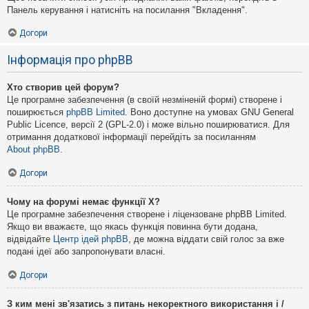
Панель керування і натисніть на посилання "Вкладення".
Догори
Інформація про phpBB
Хто створив цей форум?
Це програмне забезпечення (в своїй незміненій формі) створене і
поширюється
phpBB Limited
. Воно доступне на умовах GNU General
Public Licence, версії 2 (GPL-2.0) і може вільно поширюватися. Для
отримання додаткової інформації перейдіть за посиланням
About phpBB
.
Догори
Чому на форумі немає функції X?
Це програмне забезпечення створене і ліцензоване phpBB Limited.
Якщо ви вважаєте, що якась функція повинна бути додана,
відвідайте
Центр ідей phpBB
, де можна віддати свій голос за вже
подані ідеї або запропонувати власні.
Догори
З ким мені зв'язатись з питань некоректного використання і /