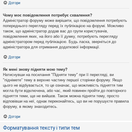
Догори
Чому моє повідомлення потребує схвалення?
Адміністратор форуму може вирішити, що повідомлення потребують
попереднього перегляду перед їх публікацією на форумі. Можливо
також, що адміністратор додав вас до групи користувачів,
повідомлення яких, на його або її думку, потребують перегляду
адміністратором перед публікацією. Будь ласка, зверніться до
адміністратора для отримання додаткової інформації.
Догори
Як мені знову підняти мою тему?
Натиснувши на посилання "Підняти тему" при її перегляді, ви
"піднімете" тему в верхню частину першої сторінки форуму. Якщо
цього не відбувається, то це означає, що можливість підняття тим
могла бути відключена, або час, який повинен пройти до повторного
підняття теми, ще не вийшов. Також можна підняти тему, просто
відповівши на неї, однак переконайтесь, що ви не порушуєте правила
форуму, в якому знаходитесь.
Догори
Форматування тексту і типи тем