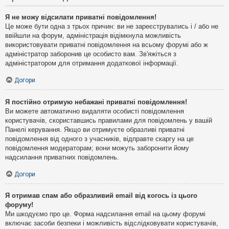
Я не можу відсилати приватні повідомлення!
Це може бути одна з трьох причин: ви не зареєструвались і / або не
ввійшли на форум, адміністрація відімкнула можливість
використовувати приватні повідомлення на всьому форумі або ж
адміністратор заборонив це особисто вам. Зв'яжіться з
адміністратором для отримання додаткової інформації.
Догори
Я постійно отримую небажані приватні повідомлення!
Ви можете автоматично видаляти особисті повідомлення
користувачів, скориставшись правилами для повідомлень у вашій
Панелі керування. Якщо ви отримуєте образливі приватні
повідомлення від одного з учасників, відправте скаргу на це
повідомлення модераторам; вони можуть заборонити йому
надсилання приватних повідомлень.
Догори
Я отримав спам або образливий email від когось із цього
форуму!
Ми шкодуємо про це. Форма надсилання email на цьому форумі
включає засоби безпеки і можливість відслідковувати користувачів,