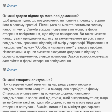
Догори
Як мені додати підпис до мого повідомлення?
Щоб додати підпис до повідомлення, ви повинні спочатку створити
його в вашому профілі. Після цього ви можете поставити галочку
напроти пункту
Завжди використовувати ваш підпис
в формі
створення повідомлення, щоб підпис приєднався. Ви також можете
налаштувати приєднання підпису за замовчуванням до усіх ваших
повідомлень, зробивши відповідний вибір у параграфі "Відправлення
повідомлень" пункту "Особисті налаштування" у вашому профілі.
Незважаючи на це, ви зможете скасувати додавання підпису в
окремих повідомлення, знявши прапорець
Завжди використовувати
ваш підпис
в формі створення повідомлення.
Догори
Як мені створити опитування?
При створенні нової теми чи під час редагування першого
повідомлення теми клацніть на вкладці або перейдіть в форму
Створити опитування
під основною формою написання
повідомлення, в залежності від стилю, який використовується; якщо
ви не бачите такої вкладки або форми, то ви не маєте прав для
створення опитувань. Вкажіть питання і як мінімум два варіанти
відповіді в відповідних полях, переконавшись, що кожен варіант