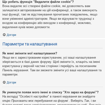
Що робить функція "Видалити файли cookie"?
Вона видаляє всі створені файли cookie, які дозволяють вам
залишатися авторизованим на цій конференції, а також виконують
інші функції, такі як відстежування прочитаних повідомлень, якщо
вони увімкнені адміністратором. Якщо ви відчуваєте труднощі з
входом на конференцію або виходом з конференції, можливо,
видалення куків може допомогти.
Догори
Параметри та налаштування
Як мені змінити мої налаштування?
Якщо ви є зареєстрованим користувачем, усі ваші налаштування
зберігаються в базі даних форуму. Щоб змінити їх, клацніть на імені
користувача у верхній частині сторінки і перейдіть за посиланням
Панель керування
. Там ви зможете змінити усі ваші налаштування та
параметри.
Догори
Як уникнути появи мого імені в списку "Хто зараз на форумі"?
На вкладці "Особисті настройки" в панелі керування ви знайдете
опцію
Приховати моє перебування на форумі
. Виберіть
Так
, і ви
будете видимі лише адміністраторам, модераторам та собі. Для всіх