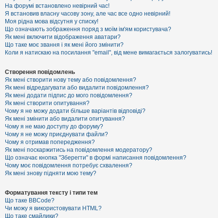
е
На форумі встановлено невірний час!
з
Я встановив власну часову зону, але час все одно невірний!
в
і
Моя рідна мова відсутня у списку!
д
Що означають зображення поряд з моїм ім'ям користувача?
п
Як мені включити відображення аватари?
о
Що таке моє звання і як мені його змінити?
в
Коли я натискаю на посилання "email", від мене вимагається залогуватись!
і
д
е
Створення повідомлень
й
Як мені створити нову тему або повідомлення?
Як мені відредагувати або видалити повідомлення?
Як мені додати підпис до мого повідомлення?
А
Як мені створити опитування?
к
Чому я не можу додати більше варіантів відповіді?
т
Як мені змінити або видалити опитування?
и
Чому я не маю доступу до форуму?
в
Чому я не можу приєднувати файли?
н
Чому я отримав попередження?
і
т
Як мені поскаржитись на повідомлення модератору?
е
Що означає кнопка "Зберегти" в формі написання повідомлення?
м
Чому моє повідомлення потребує схвалення?
и
Як мені знову підняти мою тему?
Форматування тексту і типи тем
П
Що таке BBCode?
о
Чи можу я використовувати HTML?
ш
Що таке смайлики?
у