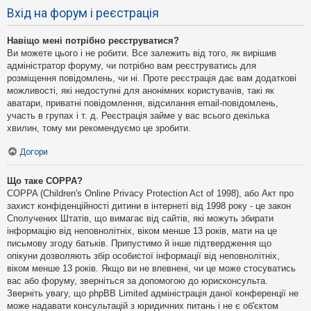
Вхід на форум і реєстрація
Навіщо мені потрібно реєструватися?
Ви можете цього і не робити. Все залежить від того, як вирішив
адміністратор форуму, чи потрібно вам реєструватись для
розміщення повідомлень, чи ні. Проте реєстрація дає вам додаткові
можливості, які недоступні для анонімних користувачів, такі як
аватари, приватні повідомлення, відсилання email-повідомлень,
участь в групах і т. д. Реєстрація займе у вас всього декілька
хвилин, тому ми рекомендуємо це зробити.
Догори
Що таке COPPA?
COPPA (Children's Online Privacy Protection Act of 1998), або Акт про
захист конфіденційності дитини в інтернеті від 1998 року - це закон
Сполучених Штатів, що вимагає від сайтів, які можуть збирати
інформацію від неповнолітніх, віком менше 13 років, мати на це
письмову згоду батьків. Припустимо й інше підтвердження що
опікуни дозволяють збір особистої інформації від неповнолітніх,
віком менше 13 років. Якщо ви не впевнені, чи це може стосуватись
вас або форуму, зверніться за допомогою до юрисконсульта.
Зверніть увагу, що phpBB Limited адміністрація даної конференції не
може надавати консультацій з юридичних питань і не є об'єктом