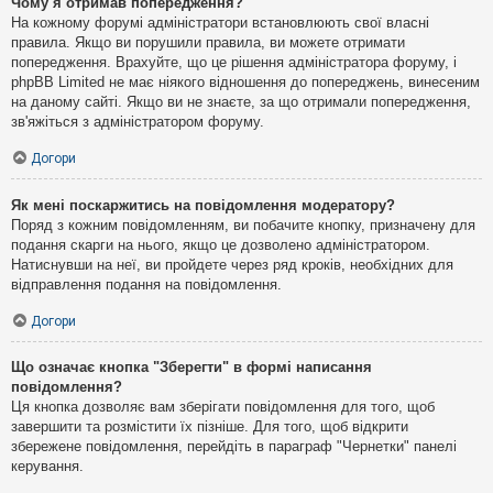
Чому я отримав попередження?
На кожному форумі адміністратори встановлюють свої власні
правила. Якщо ви порушили правила, ви можете отримати
попередження. Врахуйте, що це рішення адміністратора форуму, і
phpBB Limited не має ніякого відношення до попереджень, винесеним
на даному сайті. Якщо ви не знаєте, за що отримали попередження,
зв'яжіться з адміністратором форуму.
Догори
Як мені поскаржитись на повідомлення модератору?
Поряд з кожним повідомленням, ви побачите кнопку, призначену для
подання скарги на нього, якщо це дозволено адміністратором.
Натиснувши на неї, ви пройдете через ряд кроків, необхідних для
відправлення подання на повідомлення.
Догори
Що означає кнопка "Зберегти" в формі написання
повідомлення?
Ця кнопка дозволяє вам зберігати повідомлення для того, щоб
завершити та розмістити їх пізніше. Для того, щоб відкрити
збережене повідомлення, перейдіть в параграф "Чернетки" панелі
керування.