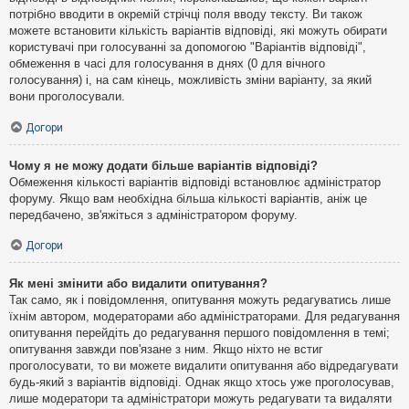
потрібно вводити в окремій стрічці поля вводу тексту. Ви також
можете встановити кількість варіантів відповіді, які можуть обирати
користувачі при голосуванні за допомогою "Варіантів відповіді",
обмеження в часі для голосування в днях (0 для вічного
голосування) і, на сам кінець, можливість зміни варіанту, за який
вони проголосували.
Догори
Чому я не можу додати більше варіантів відповіді?
Обмеження кількості варіантів відповіді встановлює адміністратор
форуму. Якщо вам необхідна більша кількості варіантів, аніж це
передбачено, зв'яжіться з адміністратором форуму.
Догори
Як мені змінити або видалити опитування?
Так само, як і повідомлення, опитування можуть редагуватись лише
їхнім автором, модераторами або адміністраторами. Для редагування
опитування перейдіть до редагування першого повідомлення в темі;
опитування завжди пов'язане з ним. Якщо ніхто не встиг
проголосувати, то ви можете видалити опитування або відредагувати
будь-який з варіантів відповіді. Однак якщо хтось уже проголосував,
лише модератори та адміністратори можуть редагувати та видаляти