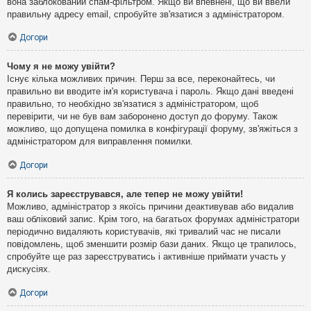
вона заблокований спам-фільтром. Якщо ви впевнені, що ви ввели
правильну адресу email, спробуйте зв'язатися з адміністратором.
Догори
Чому я не можу увійти?
Існує кілька можливих причин. Перш за все, переконайтесь, чи
правильно ви вводите ім'я користувача і пароль. Якщо дані введені
правильно, то необхідно зв'язатися з адміністратором, щоб
перевірити, чи не був вам заборонено доступ до форуму. Також
можливо, що допущена помилка в конфігурації форуму, зв'яжіться з
адміністратором для виправлення помилки.
Догори
Я колись зареєструвався, але тепер не можу увійти!
Можливо, адміністратор з якоїсь причини деактивував або видалив
ваш обліковий запис. Крім того, на багатьох форумах адміністратори
періодично видаляють користувачів, які тривалий час не писали
повідомлень, щоб зменшити розмір бази даних. Якщо це трапилось,
спробуйте ще раз зареєструватись і активніше приймати участь у
дискусіях.
Догори