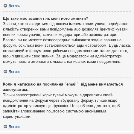
Догори
Що таке моє звання і як мені його змінити?
Звання, яке знаходиться під вашим іменем користувача, відображає
кількість створених вами повідомлень або дозволяє ідентифікувати
певних користувачів, таких як модератори або адміністратори.
Взагалі ви не можете безпосередньо змінювати жодне звання на
форумі, оскільки вони встановлюються адміністратором. Будь ласка,
не засмічуйте форум непотрібними повідомленнями тільки для того,
щоб підвищити своє звання. За це модератори чи адміністратори
можуть просто зменшити кількість написаних вами повідомлень.
Догори
Коли я натискаю на посилання "email", від мене вимагається
залогуватись!
Тільки зареєстровані користувачі можуть відправляти email-
повідомлення на форумі через вбудовану форму, і лише якщо
адміністратор увімкнув цю функцію. Це зроблено для того, щоб
запобігти зловживанню поштовою системою анонімними
користувачами.
Догори