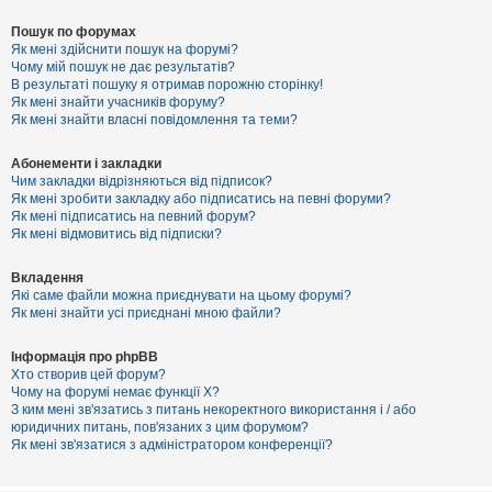
Пошук по форумах
Як мені здійснити пошук на форумі?
Чому мій пошук не дає результатів?
В результаті пошуку я отримав порожню сторінку!
Як мені знайти учасників форуму?
Як мені знайти власні повідомлення та теми?
Абонементи і закладки
Чим закладки відрізняються від підписок?
Як мені зробити закладку або підписатись на певні форуми?
Як мені підписатись на певний форум?
Як мені відмовитись від підписки?
Вкладення
Які саме файли можна приєднувати на цьому форумі?
Як мені знайти усі приєднані мною файли?
Інформація про phpBB
Хто створив цей форум?
Чому на форумі немає функції X?
З ким мені зв'язатись з питань некоректного використання і / або
юридичних питань, пов'язаних з цим форумом?
Як мені зв'язатися з адміністратором конференції?