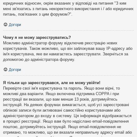
юридичних відносин, окрім вказаних у відповіді на питання "З ким
мені зв'язатись з питань некоректного використання і / або юридичних
питань, пов'язаних з цим форумом?".
Догори
Чому я не можу зареєструватись?
Можливо адміністратор форуму відключив реєстрацію нових
користувачів. Також можливо, що він заблокував вашу IP-адресу або
ім'я користувача, яке ви намагаєтесь зареєструвати. Зверніться за
допомогою до адміністратора форуму.
Догори
Я тільки що зареєструвався, але не можу увійти!
Перевірте свої ім'я користувача та пароль. Якщо вони вірні, то
можливі два варіанти. Якщо включена підтримка COPPA і при
реєстрації ви вказали, що вам менше 13 років, дотримуйтесь
інструкцій. На деяких форумах вимагається, щоб усі зареєстровані
облікові записи були активовані самостійно користувачами або
адміністратором до входу в систему. Ця інформація відображається
в процесі реєстрації. Якщо вам було надіслано email-повідомлення
поштою, дотримуйтесь інструкцій. Якщо email-повідомлення не
отримано, то можливо, що ви вказали неправильну адресу email або