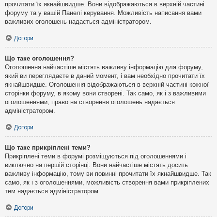
прочитати їх якнайшвидше. Вони відображаються в верхній частині
форуму та у вашій Панелі керування. Можливість написання вами
важливих оголошень надається адміністратором.
Догори
Що таке оголошення?
Оголошення найчастіше містять важливу інформацію для форуму,
який ви переглядаєте в даний момент, і вам необхідно прочитати їх
якнайшвидше. Оголошення відображаються в верхній частині кожної
сторінки форуму, в якому вони створені. Так само, як і з важливими
оголошеннями, право на створення оголошень надається
адміністратором.
Догори
Що таке прикріплені теми?
Прикріплені теми в форумі розміщуються під оголошеннями і
виключно на першій сторінці. Вони найчастіше містять досить
важливу інформацію, тому ви повинні прочитати їх якнайшвидше. Так
само, як і з оголошеннями, можливість створення вами прикріплених
тем надається адміністратором.
Догори