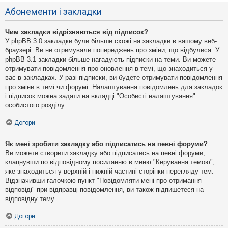
Абонементи і закладки
Чим закладки відрізняються від підписок?
У phpBB 3.0 закладки були більше схожі на закладки в вашому веб-
браузері. Ви не отримували попереджень про зміни, що відбулися. У
phpBB 3.1 закладки більше нагадують підписки на теми. Ви можете
отримувати повідомлення про оновлення в темі, що знаходиться у
вас в закладках. У разі підписки, ви будете отримувати повідомлення
про зміни в темі чи форумі. Налаштування повідомлень для закладок
і підписок можна задати на вкладці "Особисті налаштування"
особистого розділу.
Догори
Як мені зробити закладку або підписатись на певні форуми?
Ви можете створити закладку або підписатись на певні форуми,
клацнувши по відповідному посиланню в меню "Керування темою",
яке знаходиться у верхній і нижній частині сторінки перегляду тем.
Відзначивши галочкою пункт "Повідомляти мені про отримання
відповіді" при відправці повідомлення, ви також підпишетеся на
відповідну тему.
Догори