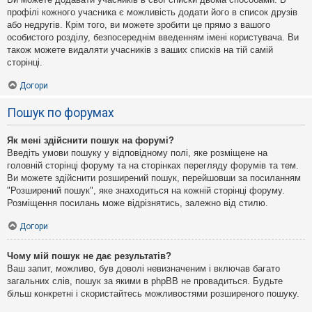
профілі кожного учасника є можливість додати його в список друзів
або недругів. Крім того, ви можете зробити це прямо з вашого
особистого розділу, безпосереднім введенням імені користувача. Ви
також можете видаляти учасників з ваших списків на тій самій
сторінці.
Догори
Пошук по форумах
Як мені здійснити пошук на форумі?
Введіть умови пошуку у відповідному полі, яке розміщене на
головній сторінці форуму та на сторінках перегляду форумів та тем.
Ви можете здійснити розширений пошук, перейшовши за посиланням
"Розширений пошук", яке знаходиться на кожній сторінці форуму.
Розміщення посилань може відрізнятись, залежно від стилю.
Догори
Чому мій пошук не дає результатів?
Ваш запит, можливо, був доволі невизначеним і включав багато
загальних слів, пошук за якими в phpBB не провадиться. Будьте
більш конкретні і скористайтесь можливостями розширеного пошуку.