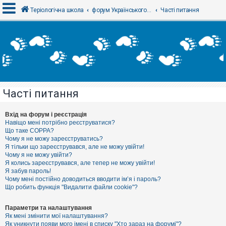
Теріологічна школа
форум Українського теріологічного товариства
Часті питання
В
х
і
д
Часті питання
Р
е
є
Вхід на форум і реєстрація
с
Навіщо мені потрібно реєструватися?
т
Що таке COPPA?
р
Чому я не можу зареєструватись?
а
Я тільки що зареєструвався, але не можу увійти!
ц
Чому я не можу увійти?
і
я
Я колись зареєструвався, але тепер не можу увійти!
Я забув пароль!
Чому мені постійно доводиться вводити ім’я і пароль?
Що робить функція "Видалити файли cookie"?
Т
е
м
Параметри та налаштування
и
Як мені змінити мої налаштування?
б
Як уникнути появи мого імені в списку "Хто зараз на форумі"?