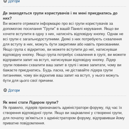
Догори
Де знаходяться групи користувачів і як мені приєднатись до
них?
Ви можете отримати інформацію про всі групи користувачів за
допомогою посилання "Групи" в вашій Панелі керування. Якщо ви
хочете вступити в одну з них, натисніть відповідну кнопку. Однак не
всі групи є загальнодоступними. Деякі з них потребують схвалення
для вступу в них, можуть бути закритими або навіть прихованими.
Якщо група є відкритою, ви можете вступити до неї, натиснувши
відповідну кнопку. Якщо група потребує схвалення в групі, ви можете
відправити запит на вступ, натиснувши відповідну кнопку. Лідер
групи повинен схвалити ваш запит в групі і може запитати, чому ви
бажаєте приєднатись. Будь ласка, не діставайте лідера групи
питаннями, чому він відхилив ваш запит на вступ, у нього можуть
бути для цього свої причини.
Догори
Як мені стати Лідером групи?
Як правило, лідерів призначають адміністратори форуму, під час їх
створення відповідної групи. Якщо ви зацікавлені у створенні групи,
для початку зв'яжіться з адміністратором форуму, відправивши йому
приватне повідомлення.