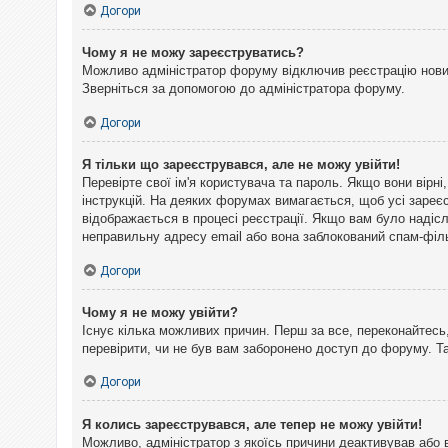
Догори
Чому я не можу зареєструватись?
Можливо адміністратор форуму відключив реєстрацію нових 
Зверніться за допомогою до адміністратора форуму.
Догори
Я тільки що зареєструвався, але не можу увійти!
Перевірте свої ім'я користувача та пароль. Якщо вони вірн
інструкцій. На деяких форумах вимагається, щоб усі зареє
відображається в процесі реєстрації. Якщо вам було надіс
неправильну адресу email або вона заблокований спам-філь
Догори
Чому я не можу увійти?
Існує кілька можливих причин. Перш за все, переконайтесь,
перевірити, чи не був вам заборонено доступ до форуму. 
Догори
Я колись зареєструвався, але тепер не можу увійти!
Можливо, адміністратор з якоїсь причини деактивував або 