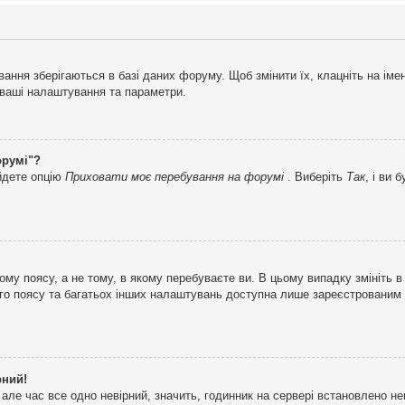
ня зберігаються в базі даних форуму. Щоб змінити їх, клацніть на імені 
і ваші налаштування та параметри.
орумі"?
айдете опцію
Приховати моє перебування на форумі
. Виберіть
Так
, і ви
му поясу, а не тому, в якому перебуваєте ви. В цьому випадку змініть в
вого поясу та багатьох інших налаштувань доступна лише зареєстрованим
рний!
але час все одно невірний, значить, годинник на сервері встановлено н