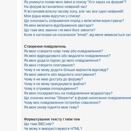
е
Як уникнути появи мого імені в списку "Хто зараз на форумі"?
з
На форумі встановлено невірний час!
в
Я встановив власну часову зону, але час все одно невірний!
і
Моя рідна мова відсутня у списку!
д
п
Що означають зображення поряд з моїм ім'ям користувача?
о
Як мені включити відображення аватари?
в
Що таке моє звання і як мені його змінити?
і
Коли я натискаю на посилання "email", від мене вимагається за
д
е
й
Створення повідомлень
Як мені створити нову тему або повідомлення?
Як мені відредагувати або видалити повідомлення?
Як мені додати підпис до мого повідомлення?
А
к
Як мені створити опитування?
т
Чому я не можу додати більше варіантів відповіді?
и
Як мені змінити або видалити опитування?
в
Чому я не маю доступу до форуму?
н
Чому я не можу приєднувати файли?
і
Чому я отримав попередження?
т
Як мені поскаржитись на повідомлення модератору?
е
м
Що означає кнопка "Зберегти" в формі написання повідомленн
и
Чому моє повідомлення потребує схвалення?
Як мені знову підняти мою тему?
П
Форматування тексту і типи тем
о
Що таке BBCode?
ш
Чи можу я використовувати HTML?
у