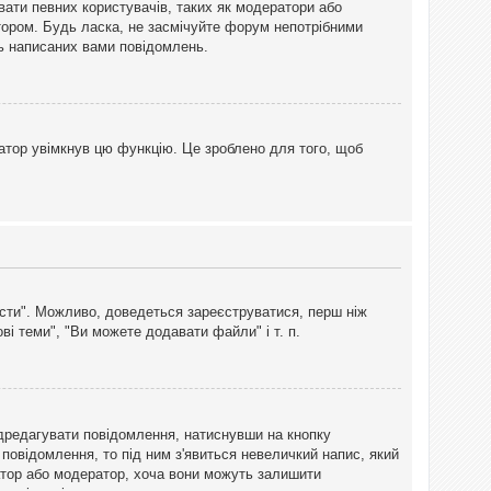
вати певних користувачів, таких як модератори або
тором. Будь ласка, не засмічуйте форум непотрібними
ть написаних вами повідомлень.
атор увімкнув цю функцію. Це зроблено для того, щоб
вісти". Можливо, доведеться зареєструватися, перш ніж
і теми", "Ви можете додавати файли" і т. п.
дредагувати повідомлення, натиснувши на кнопку
повідомлення, то під ним з'явиться невеличкий напис, який
тратор або модератор, хоча вони можуть залишити