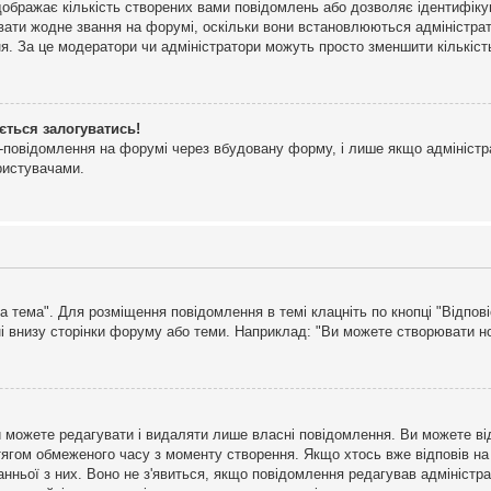
дображає кількість створених вами повідомлень або дозволяє ідентифіку
ювати жодне звання на форумі, оскільки вони встановлюються адміністра
я. За це модератори чи адміністратори можуть просто зменшити кількіс
ється залогуватись!
l-повідомлення на форумі через вбудовану форму, і лише якщо адміністр
ристувачами.
а тема". Для розміщення повідомлення в темі клацніть по кнопці "Відпо
і внизу сторінки форуму або теми. Наприклад: "Ви можете створювати нов
 можете редагувати і видаляти лише власні повідомлення. Ви можете ві
ягом обмеженого часу з моменту створення. Якщо хтось вже відповів на 
станньої з них. Воно не з'явиться, якщо повідомлення редагував адмініс