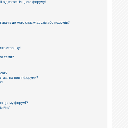
 від когось із цього форуму!
увачів до мого списку друзів або недругів?
ню сторінку!
 та теми?
исок?
сатись на певні форуми?
м?
на цьому форумі?
файли?