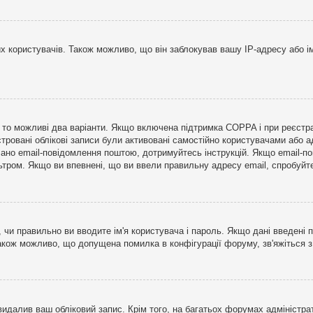
користувачів. Також можливо, що він заблокував вашу IP-адресу або ім
і, то можливі два варіанти. Якщо включена підтримка COPPA і при реєстр
стровані облікові записи були активовані самостійно користувачами або 
лано email-повідомлення поштою, дотримуйтесь інструкцій. Якщо email-п
тром. Якщо ви впевнені, що ви ввели правильну адресу email, спробуйте 
 чи правильно ви вводите ім'я користувача і пароль. Якщо дані введені п
Також можливо, що допущена помилка в конфігурації форуму, зв'яжіться 
видалив ваш обліковий запис. Крім того, на багатьох форумах адміністра