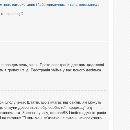
ектного використання і / або юридичних питань, пов'язаних з
м конференції?
ня повідомлень, чи ні. Проте реєстрація дає вам додаткові
ь в групах і т. д. Реєстрація займе у вас всього декілька
закон Сполучених Штатів, що вимагає від сайтів, які можуть
о опікуни дозволяють збір особистої інформації від
сконсульта. Зверніть увагу, що phpBB Limited адміністрація
 на питання "З ким мені зв'язатись з питань некоректного