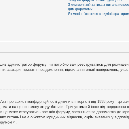
Чому на форумі немає функції X?
З ким мені зв'язатись з питань некор
цим форумом?
Як мені зв'язатися з адміністраторо
рішив адміністратор форуму, чи потрібно вам реєструватись для розміщен
і як аватари, приватні повідомлення, відсилання email-повідомлень, участ
бо Акт про захист конфіденційності дитини в інтернеті від 1998 року - це 
в, мати на це письмову згоду батьків. Припустимо й інше підтвердження щ
 чи це може стосуватись вас або форуму, зверніться за допомогою до юри
х питань і не є об'єктом юридичних відносин, окрім вказаних у відповіді
форумом?".