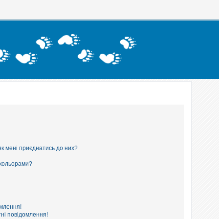
як мені приєднатись до них?
 кольорами?
омлення!
ні повідомлення!