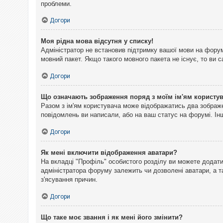
проблеми.
Догори
Моя рідна мова відсутня у списку!
Адміністратор не встановив підтримку вашої мови на форум
мовний пакет. Якщо такого мовного пакета не існує, то ви
Догори
Що означають зображення поряд з моїм ім'ям користу
Разом з ім'ям користувача може відображатись два зображен
повідомлень ви написали, або на ваш статус на форумі. Інш
Догори
Як мені включити відображення аватари?
На вкладці "Профіль" особистого розділу ви можете додати 
адміністратора форуму залежить чи дозволені аватари, а т
з'ясування причин.
Догори
Що таке моє звання і як мені його змінити?