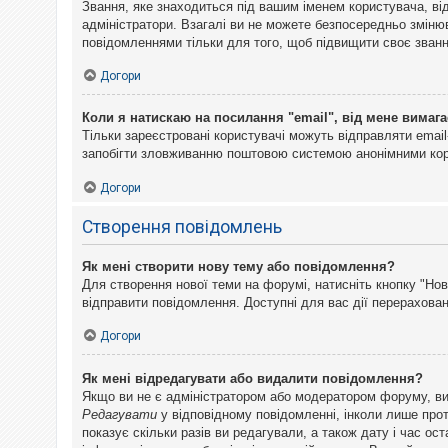
Звання, яке знаходиться під вашим іменем користувача, ві
адміністратори. Взагалі ви не можете безпосередньо змін
повідомленнями тільки для того, щоб підвищити своє званн
Догори
Коли я натискаю на посилання "email", від мене вимага
Тільки зареєстровані користувачі можуть відправляти emai
запобігти зловживанню поштовою системою анонімними ко
Догори
Створення повідомлень
Як мені створити нову тему або повідомлення?
Для створення нової теми на форумі, натисніть кнопку "Нов
відправити повідомлення. Доступні для вас дії перерахован
Догори
Як мені відредагувати або видалити повідомлення?
Якщо ви не є адміністратором або модератором форуму, ви
Редагувати
у відповідному повідомленні, інколи лише прот
показує скільки разів ви редагували, а також дату і час о