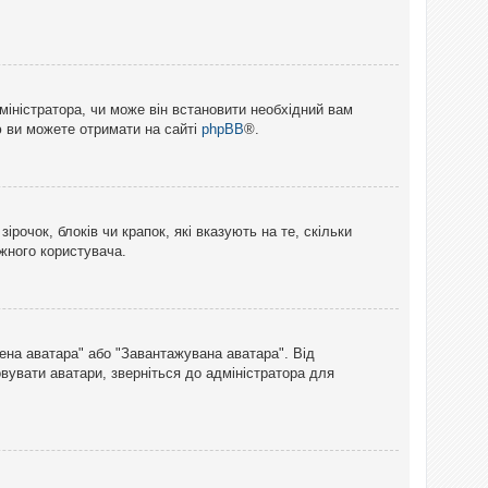
міністратора, чи може він встановити необхідний вам
ю ви можете отримати на сайті
phpBB
®.
рочок, блоків чи крапок, які вказують на те, скільки
ожного користувача.
лена аватара" або "Завантажувана аватара". Від
вувати аватари, зверніться до адміністратора для