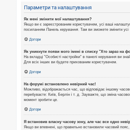
Параметри та налаштування
Як мені змінити мої налаштування?
Якщо ви є зареєстрованим користувачем, усі ваші налаштуван
посиланням
Панель керування
. Там ви зможете змінити ус
Догори
Як уникнути появи мого імені в списку "Хто зараз на ф
На вкладці "Особисті настройки" в панелі керування ви зн
Для всіх інших ви будете прихованим користувачем.
Догори
На форумі встановлено невірний час!
Можливо, відображається час, що відповідає іншому часово
перебуваєте: Київ, Берлін і т. д. Зауважте, що зміна часо
момент зробити це.
Догори
Я встановив власну часову зону, але час все одно неві
Якщо ви впевнені, що правильно встановили часовий пояс, 