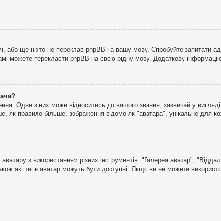
і, або ще ніхто не переклав phpBB на вашу мову. Спробуйте запитати ад
 самі можете перекласти phpBB на свою рідну мову. Додаткову інформаці
вача?
ня. Одне з них може відноситись до вашого звання, зазвичай у вигляді зі
е, як правило більше, зображення відомо як "аватара", унікальне для к
аватару з використанням різних інструментів: "Галерея аватар", "Відда
акож які типи аватар можуть бути доступні. Якщо ви не можете використо