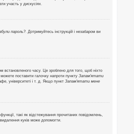
ти участь у дискусіях.
абули пароль?
. Дотримуйтесь інструкцій і незабаром ви
ом встановленого часу. Це зроблено для того, щоб ніхто
ви можете поставити галочку напроти пункту
Запам'ятати
фе, університеті і т. д. Якщо пункт
Запам'ятати мене
функції, такі як відстежування прочитаних повідомлень,
 видалення куків може допомогти.