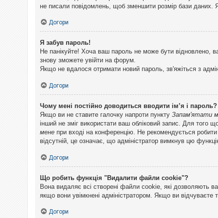
не писали повідомлень, щоб зменшити розмір бази даних. Я
Догори
Я забув пароль!
Не панікуйте! Хоча ваш пароль не може бути відновлено, в
знову зможете увійти на форум.
Якщо не вдалося отримати новий пароль, зв'яжіться з адмі
Догори
Чому мені постійно доводиться вводити ім’я і пароль?
Якщо ви не ставите галочку напроти пункту
Запам'ятати 
інший не зміг використати ваш обліковий запис. Для того щ
мене
при вході на конференцію. Не рекомендується робити це
відсутній, це означає, що адміністратор вимкнув цю функці
Догори
Що робить функція "Видалити файли cookie"?
Вона видаляє всі створені файли cookie, які дозволяють ва
якщо вони увімкнені адміністратором. Якщо ви відчуваєте 
Догори