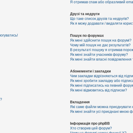
Я отримав спам або образливий email
Друзі та недруги
Що таке список друзів та недругів?
Як я можу додавати / видаляти корист
логуватись!
Пошук по форумах
Як мені здійснити пошук на форумі?
Чому мій пошук не дає результатів?
В результаті пошуку я отримав порож
Як мені знайти учасників форуму?
Як мені знайти власні повідомлення
Абонементи і закладки
Чим закладки відрізняються від підп
Як мені зробити закладку або підпи
Як мені підписатись на певний фору
Як мені відмовитись від підписки?
я?
Вкладення
Які саме файли можна приєднувати 
Як мені знайти усі приєднані мною 
Інформація про phpBB
Хто створив цей форум?