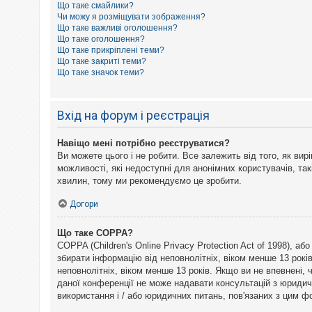
Що таке смайлики?
к
Чи можу я розміщувати зображення?
Що таке важливі оголошення?
Що таке оголошення?
Д
Що таке прикріплені теми?
о
Що таке закриті теми?
п
Що таке значок теми?
о
м
о
г
Вхід на форум і реєстрація
а
Навіщо мені потрібно реєструватися?
Ви можете цього і не робити. Все залежить від того, як ви
можливості, які недоступні для анонімних користувачів, так
хвилин, тому ми рекомендуємо це зробити.
Догори
Що таке COPPA?
COPPA (Children's Online Privacy Protection Act of 1998), а
збирати інформацію від неповнолітніх, віком менше 13 рокі
неповнолітніх, віком менше 13 років. Якщо ви не впевнені,
даної конференції не може надавати консультацій з юридични
використання і / або юридичних питань, пов'язаних з цим 