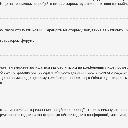
кщо це трапилось, спробуйте ще раз зареєструватись і активніше прийма
ам легко отримати новий. Перейдіть на сторінку логування та натисніть
З
ністратором форуму.
мене
, ви зможете залишатися під своїм ім'ям на конференції лише протяг
об вам не доводилося вводити ім'я користувача і пароль кожного разу, 
 на загальнодоступному комп'ютері, наприклад в бібліотеці, інтернет-ка
ю.
м залишатися авторизованим на цій конференції, а також виконують інші 
труднощі з входом на конференцію або виходом з конференції, можливо,