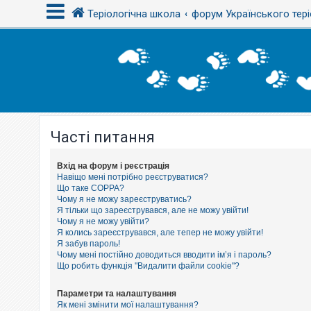
Теріологічна школа
форум Українського тері
В
х
і
д
Часті питання
Р
е
є
с
Вхід на форум і реєстрація
т
Навіщо мені потрібно реєструватися?
р
Що таке COPPA?
а
Чому я не можу зареєструватись?
ц
Я тільки що зареєструвався, але не можу увійти!
і
Чому я не можу увійти?
я
Я колись зареєструвався, але тепер не можу увійти!
Я забув пароль!
Чому мені постійно доводиться вводити ім’я і пароль?
Т
Що робить функція "Видалити файли cookie"?
е
м
и
Параметри та налаштування
б
Як мені змінити мої налаштування?