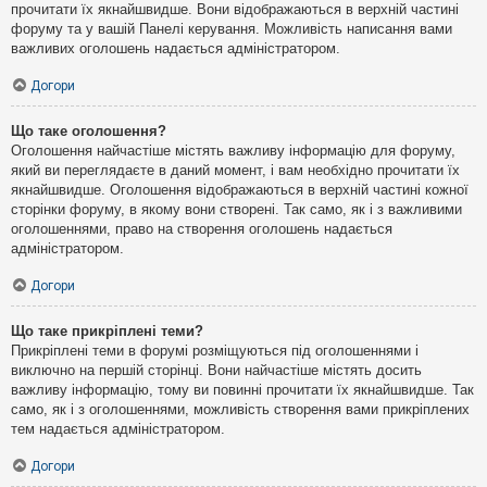
прочитати їх якнайшвидше. Вони відображаються в верхній частині
форуму та у вашій Панелі керування. Можливість написання вами
важливих оголошень надається адміністратором.
Догори
Що таке оголошення?
Оголошення найчастіше містять важливу інформацію для форуму,
який ви переглядаєте в даний момент, і вам необхідно прочитати їх
якнайшвидше. Оголошення відображаються в верхній частині кожної
сторінки форуму, в якому вони створені. Так само, як і з важливими
оголошеннями, право на створення оголошень надається
адміністратором.
Догори
Що таке прикріплені теми?
Прикріплені теми в форумі розміщуються під оголошеннями і
виключно на першій сторінці. Вони найчастіше містять досить
важливу інформацію, тому ви повинні прочитати їх якнайшвидше. Так
само, як і з оголошеннями, можливість створення вами прикріплених
тем надається адміністратором.
Догори