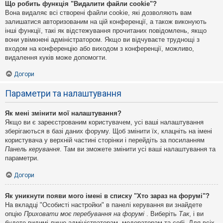
Що робить функція "Видалити файли cookie"?
Вона видаляє всі створені файли cookie, які дозволяють вам
залишатися авторизованим на цій конференції, а також виконують
інші функції, такі як відстежування прочитаних повідомлень, якщо
вони увімкнені адміністратором. Якщо ви відчуваєте труднощі з
входом на конференцію або виходом з конференції, можливо,
видалення куків може допомогти.
Догори
Параметри та налаштування
Як мені змінити мої налаштування?
Якщо ви є зареєстрованим користувачем, усі ваші налаштування
зберігаються в базі даних форуму. Щоб змінити їх, клацніть на імені
користувача у верхній частині сторінки і перейдіть за посиланням
Панель керування
. Там ви зможете змінити усі ваші налаштування та
параметри.
Догори
Як уникнути появи мого імені в списку "Хто зараз на форумі"?
На вкладці "Особисті настройки" в панелі керування ви знайдете
опцію
Приховати моє перебування на форумі
. Виберіть
Так
, і ви
будете видимі лише адміністраторам, модераторам та собі. Для всіх