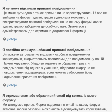
Я не можу відсилати приватні повідомлення!
Це може бути одна з трьох причин: ви не зареєструвались і / або не
ввійшли на форум, адміністрація відімкнула можливість
використовувати приватні повідомлення на всьому форумі або ж
адміністратор заборонив це особисто вам. Зв'яжіться з
адміністратором для отримання додаткової інформації.
Догори
Я постійно отримую небажані приватні повідомлення!
Ви можете автоматично видаляти особисті повідомлення
користувачів, скориставшись правилами для повідомлень у вашій
Панелі керування. Якщо ви отримуєте образливі приватні
повідомлення від одного з учасників, відправте скаргу на це
повідомлення модераторам; вони можуть заборонити йому
надсилання приватних повідомлень.
Догори
Я отримав спам або образливий email від когось із цього
форуму!
Ми шкодуємо про це. Форма надсилання email на цьому форумі
включає засоби безпеки і можливість відслідковувати користувачів,