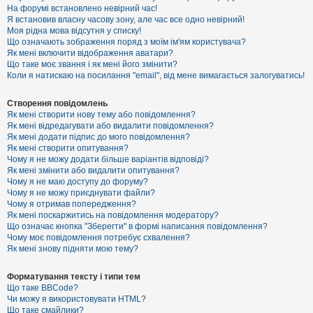
е
На форумі встановлено невірний час!
з
Я встановив власну часову зону, але час все одно невірний!
в
і
Моя рідна мова відсутня у списку!
д
Що означають зображення поряд з моїм ім'ям користувача?
п
Як мені включити відображення аватари?
о
Що таке моє звання і як мені його змінити?
в
Коли я натискаю на посилання "email", від мене вимагається залогуватись!
і
д
е
Створення повідомлень
й
Як мені створити нову тему або повідомлення?
Як мені відредагувати або видалити повідомлення?
Як мені додати підпис до мого повідомлення?
А
Як мені створити опитування?
к
Чому я не можу додати більше варіантів відповіді?
т
Як мені змінити або видалити опитування?
и
Чому я не маю доступу до форуму?
в
Чому я не можу приєднувати файли?
н
Чому я отримав попередження?
і
т
Як мені поскаржитись на повідомлення модератору?
е
Що означає кнопка "Зберегти" в формі написання повідомлення?
м
Чому моє повідомлення потребує схвалення?
и
Як мені знову підняти мою тему?
Форматування тексту і типи тем
П
Що таке BBCode?
о
Чи можу я використовувати HTML?
ш
Що таке смайлики?
у