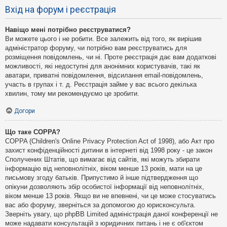
Вхід на форум і реєстрація
Навіщо мені потрібно реєструватися?
Ви можете цього і не робити. Все залежить від того, як вирішив
адміністратор форуму, чи потрібно вам реєструватись для
розміщення повідомлень, чи ні. Проте реєстрація дає вам додаткові
можливості, які недоступні для анонімних користувачів, такі як
аватари, приватні повідомлення, відсилання email-повідомлень,
участь в групах і т. д. Реєстрація займе у вас всього декілька
хвилин, тому ми рекомендуємо це зробити.
Догори
Що таке COPPA?
COPPA (Children's Online Privacy Protection Act of 1998), або Акт про
захист конфіденційності дитини в інтернеті від 1998 року - це закон
Сполучених Штатів, що вимагає від сайтів, які можуть збирати
інформацію від неповнолітніх, віком менше 13 років, мати на це
письмову згоду батьків. Припустимо й інше підтвердження що
опікуни дозволяють збір особистої інформації від неповнолітніх,
віком менше 13 років. Якщо ви не впевнені, чи це може стосуватись
вас або форуму, зверніться за допомогою до юрисконсульта.
Зверніть увагу, що phpBB Limited адміністрація даної конференції не
може надавати консультацій з юридичних питань і не є об'єктом