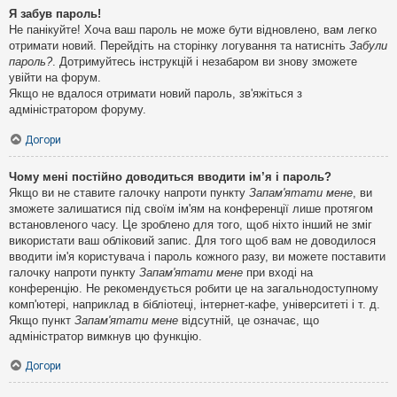
Я забув пароль!
Не панікуйте! Хоча ваш пароль не може бути відновлено, вам легко
отримати новий. Перейдіть на сторінку логування та натисніть
Забули
пароль?
. Дотримуйтесь інструкцій і незабаром ви знову зможете
увійти на форум.
Якщо не вдалося отримати новий пароль, зв'яжіться з
адміністратором форуму.
Догори
Чому мені постійно доводиться вводити ім’я і пароль?
Якщо ви не ставите галочку напроти пункту
Запам'ятати мене
, ви
зможете залишатися під своїм ім'ям на конференції лише протягом
встановленого часу. Це зроблено для того, щоб ніхто інший не зміг
використати ваш обліковий запис. Для того щоб вам не доводилося
вводити ім'я користувача і пароль кожного разу, ви можете поставити
галочку напроти пункту
Запам'ятати мене
при вході на
конференцію. Не рекомендується робити це на загальнодоступному
комп'ютері, наприклад в бібліотеці, інтернет-кафе, університеті і т. д.
Якщо пункт
Запам'ятати мене
відсутній, це означає, що
адміністратор вимкнув цю функцію.
Догори