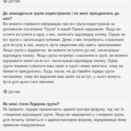
Догори
Де знаходяться групи користувачів і як мені приєднатись до
них?
Ви можете отримати інформацію про всі групи користувачів за
допомогою посилання "Групи" в вашій Панелі керування. Якщо ви
хочете вступити в одну з них, натисніть відповідну кнопку. Однак не
всі групи є загальнодоступними. Деякі з них потребують схвалення
для вступу в них, можуть бути закритими або навіть прихованими.
Якщо група є відкритою, ви можете вступити до неї, натиснувши
відповідну кнопку. Якщо група потребує схвалення в групі, ви можете
відправити запит на вступ, натиснувши відповідну кнопку. Лідер
групи повинен схвалити ваш запит в групі і може запитати, чому ви
бажаєте приєднатись. Будь ласка, не діставайте лідера групи
питаннями, чому він відхилив ваш запит на вступ, у нього можуть
бути для цього свої причини.
Догори
Як мені стати Лідером групи?
Як правило, лідерів призначають адміністратори форуму, під час їх
створення відповідної групи. Якщо ви зацікавлені у створенні групи,
для початку зв'яжіться з адміністратором форуму, відправивши йому
приватне повідомлення.