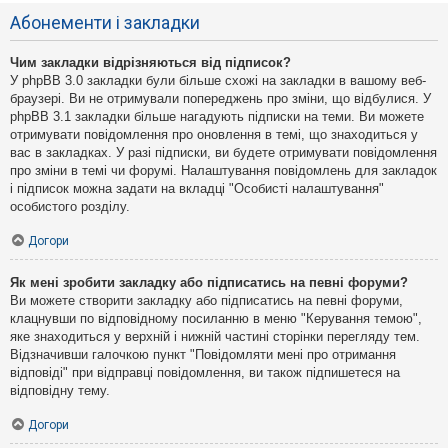
Абонементи і закладки
Чим закладки відрізняються від підписок?
У phpBB 3.0 закладки були більше схожі на закладки в вашому веб-
браузері. Ви не отримували попереджень про зміни, що відбулися. У
phpBB 3.1 закладки більше нагадують підписки на теми. Ви можете
отримувати повідомлення про оновлення в темі, що знаходиться у
вас в закладках. У разі підписки, ви будете отримувати повідомлення
про зміни в темі чи форумі. Налаштування повідомлень для закладок
і підписок можна задати на вкладці "Особисті налаштування"
особистого розділу.
Догори
Як мені зробити закладку або підписатись на певні форуми?
Ви можете створити закладку або підписатись на певні форуми,
клацнувши по відповідному посиланню в меню "Керування темою",
яке знаходиться у верхній і нижній частині сторінки перегляду тем.
Відзначивши галочкою пункт "Повідомляти мені про отримання
відповіді" при відправці повідомлення, ви також підпишетеся на
відповідну тему.
Догори