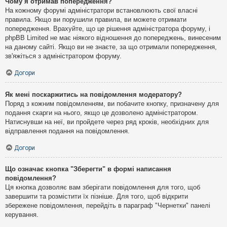
Чому я отримав попередження?
На кожному форумі адміністратори встановлюють свої власні
правила. Якщо ви порушили правила, ви можете отримати
попередження. Врахуйте, що це рішення адміністратора форуму, і
phpBB Limited не має ніякого відношення до попереджень, винесеним
на даному сайті. Якщо ви не знаєте, за що отримали попередження,
зв'яжіться з адміністратором форуму.
Догори
Як мені поскаржитись на повідомлення модератору?
Поряд з кожним повідомленням, ви побачите кнопку, призначену для
подання скарги на нього, якщо це дозволено адміністратором.
Натиснувши на неї, ви пройдете через ряд кроків, необхідних для
відправлення подання на повідомлення.
Догори
Що означає кнопка "Зберегти" в формі написання
повідомлення?
Ця кнопка дозволяє вам зберігати повідомлення для того, щоб
завершити та розмістити їх пізніше. Для того, щоб відкрити
збережене повідомлення, перейдіть в параграф "Чернетки" панелі
керування.