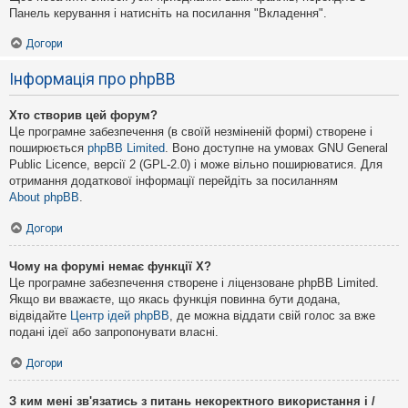
Панель керування і натисніть на посилання "Вкладення".
Догори
Інформація про phpBB
Хто створив цей форум?
Це програмне забезпечення (в своїй незміненій формі) створене і
поширюється
phpBB Limited
. Воно доступне на умовах GNU General
Public Licence, версії 2 (GPL-2.0) і може вільно поширюватися. Для
отримання додаткової інформації перейдіть за посиланням
About phpBB
.
Догори
Чому на форумі немає функції X?
Це програмне забезпечення створене і ліцензоване phpBB Limited.
Якщо ви вважаєте, що якась функція повинна бути додана,
відвідайте
Центр ідей phpBB
, де можна віддати свій голос за вже
подані ідеї або запропонувати власні.
Догори
З ким мені зв'язатись з питань некоректного використання і /