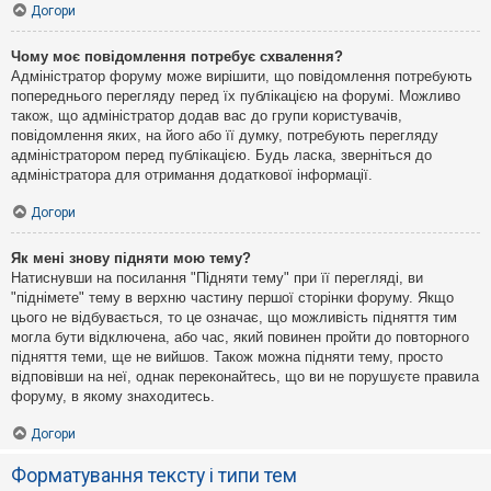
Догори
Чому моє повідомлення потребує схвалення?
Адміністратор форуму може вирішити, що повідомлення потребують
попереднього перегляду перед їх публікацією на форумі. Можливо
також, що адміністратор додав вас до групи користувачів,
повідомлення яких, на його або її думку, потребують перегляду
адміністратором перед публікацією. Будь ласка, зверніться до
адміністратора для отримання додаткової інформації.
Догори
Як мені знову підняти мою тему?
Натиснувши на посилання "Підняти тему" при її перегляді, ви
"піднімете" тему в верхню частину першої сторінки форуму. Якщо
цього не відбувається, то це означає, що можливість підняття тим
могла бути відключена, або час, який повинен пройти до повторного
підняття теми, ще не вийшов. Також можна підняти тему, просто
відповівши на неї, однак переконайтесь, що ви не порушуєте правила
форуму, в якому знаходитесь.
Догори
Форматування тексту і типи тем