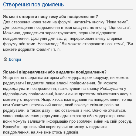
Створення повідомлень
Як мені створити нову тему або повідомлення?
Для створення нової теми на форумі, натисніть кнопку "Нова тема".
Для розміщення повідомлення в темі клацніть по кнопці "Відповісти".
Можливо, доведеться зареєструватися, перш ніж відправити
повідомлення. Доступні для вас дії перераховані внизу сторінки
форуму або теми. Наприклад: "Ви можете створювати нові теми", "Ви
можете додавати файли" і т. п.
Догори
Як мені відредагувати або видалити повідомлення?
Якщо ви не є адміністратором або модератором форуму, ви можете
редагувати і видаляти лише власні повідомлення. Ви можете
відредагувати повідомлення, натиснувши на кнопку
Редагувати
у
відповідному повідомленні, інколи лише протягом обмеженого часу з
моменту створення. Якщо хтось вже відповів на повідомлення, то під
ним з'явиться невеличкий напис, який показує скільки разів ви
редагували, а також дату і час останньої з них. Воно не з'явиться,
якщо повідомлення редагував адміністратор або модератор, хоча
вони можуть залишити інформацію про зроблені зміни на свій розсуд.
Врахуйте, що звичайні користувачі не можуть видалити
повідомлення, на яке вже хтось відповів.