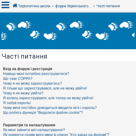
Теріологічна школа
форум Українського теріологічного товариства
Часті питання
В
х
і
д
Часті питання
Р
е
є
Вхід на форум і реєстрація
с
Навіщо мені потрібно реєструватися?
т
Що таке COPPA?
р
Чому я не можу зареєструватись?
а
Я тільки що зареєструвався, але не можу увійти!
ц
Чому я не можу увійти?
і
я
Я колись зареєструвався, але тепер не можу увійти!
Я забув пароль!
Чому мені постійно доводиться вводити ім’я і пароль?
Що робить функція "Видалити файли cookie"?
Т
е
м
Параметри та налаштування
и
Як мені змінити мої налаштування?
б
Як уникнути появи мого імені в списку "Хто зараз на форумі"?