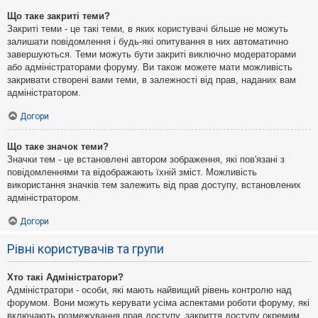
Що таке закриті теми?
Закриті теми - це такі теми, в яких користувачі більше не можуть
залишати повідомлення і будь-які опитування в них автоматично
завершуються. Теми можуть бути закриті виключно модераторами
або адміністраторами форуму. Ви також можете мати можливість
закривати створені вами теми, в залежності від прав, наданих вам
адміністратором.
Догори
Що таке значок теми?
Значки тем - це встановлені автором зображення, які пов'язані з
повідомленнями та відображають їхній зміст. Можливість
використання значків тем залежить від прав доступу, встановлених
адміністратором.
Догори
Рівні користувачів та групи
Хто такі Адміністратори?
Адміністратори - особи, які мають найвищий рівень контролю над
форумом. Вони можуть керувати усіма аспектами роботи форуму, які
включають розмежування прав доступу, закриття доступу окремим