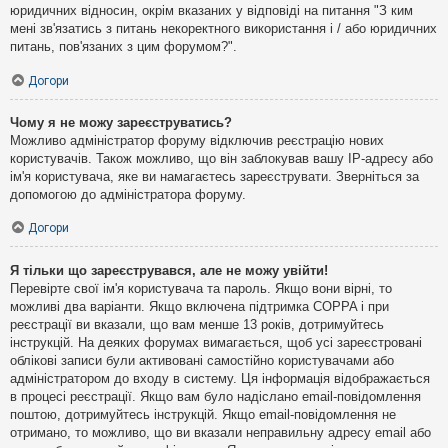
юридичних відносин, окрім вказаних у відповіді на питання "З ким
мені зв'язатись з питань некоректного використання і / або юридичних
питань, пов'язаних з цим форумом?".
Догори
Чому я не можу зареєструватись?
Можливо адміністратор форуму відключив реєстрацію нових
користувачів. Також можливо, що він заблокував вашу IP-адресу або
ім'я користувача, яке ви намагаєтесь зареєструвати. Зверніться за
допомогою до адміністратора форуму.
Догори
Я тільки що зареєструвався, але не можу увійти!
Перевірте свої ім'я користувача та пароль. Якщо вони вірні, то
можливі два варіанти. Якщо включена підтримка COPPA і при
реєстрації ви вказали, що вам менше 13 років, дотримуйтесь
інструкцій. На деяких форумах вимагається, щоб усі зареєстровані
облікові записи були активовані самостійно користувачами або
адміністратором до входу в систему. Ця інформація відображається
в процесі реєстрації. Якщо вам було надіслано email-повідомлення
поштою, дотримуйтесь інструкцій. Якщо email-повідомлення не
отримано, то можливо, що ви вказали неправильну адресу email або