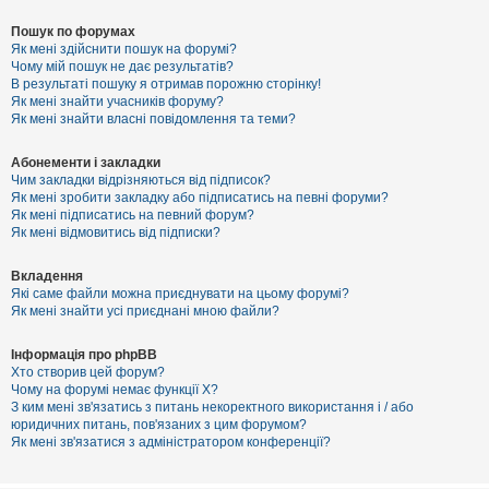
Пошук по форумах
Як мені здійснити пошук на форумі?
Чому мій пошук не дає результатів?
В результаті пошуку я отримав порожню сторінку!
Як мені знайти учасників форуму?
Як мені знайти власні повідомлення та теми?
Абонементи і закладки
Чим закладки відрізняються від підписок?
Як мені зробити закладку або підписатись на певні форуми?
Як мені підписатись на певний форум?
Як мені відмовитись від підписки?
Вкладення
Які саме файли можна приєднувати на цьому форумі?
Як мені знайти усі приєднані мною файли?
Інформація про phpBB
Хто створив цей форум?
Чому на форумі немає функції X?
З ким мені зв'язатись з питань некоректного використання і / або
юридичних питань, пов'язаних з цим форумом?
Як мені зв'язатися з адміністратором конференції?