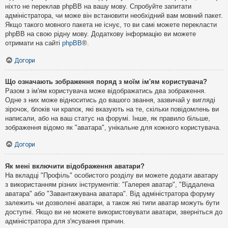
ніхто не переклав phpBB на вашу мову. Спробуйте запитати
адміністратора, чи може він встановити необхідний вам мовний пакет.
Якщо такого мовного пакета не існує, то ви самі можете перекласти
phpBB на свою рідну мову. Додаткову інформацію ви можете
отримати на сайті
phpBB
®.
Догори
Що означають зображення поряд з моїм ім'ям користувача?
Разом з ім'ям користувача може відображатись два зображення.
Одне з них може відноситись до вашого звання, зазвичай у вигляді
зірочок, блоків чи крапок, які вказують на те, скільки повідомлень ви
написали, або на ваш статус на форумі. Інше, як правило більше,
зображення відомо як "аватара", унікальне для кожного користувача.
Догори
Як мені включити відображення аватари?
На вкладці "Профіль" особистого розділу ви можете додати аватару
з використанням різних інструментів: "Галерея аватар", "Віддалена
аватара" або "Завантажувана аватара". Від адміністратора форуму
залежить чи дозволені аватари, а також які типи аватар можуть бути
доступні. Якщо ви не можете використовувати аватари, зверніться до
адміністратора для з'ясування причин.