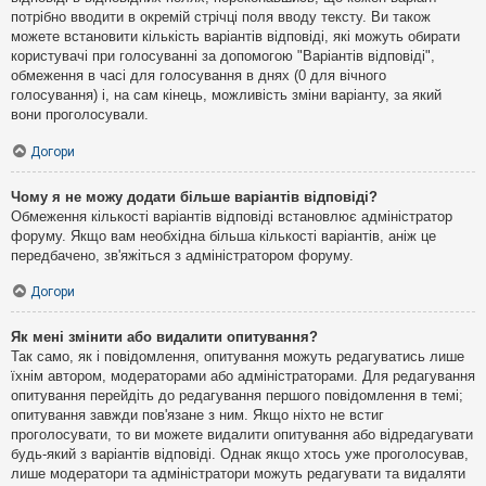
потрібно вводити в окремій стрічці поля вводу тексту. Ви також
можете встановити кількість варіантів відповіді, які можуть обирати
користувачі при голосуванні за допомогою "Варіантів відповіді",
обмеження в часі для голосування в днях (0 для вічного
голосування) і, на сам кінець, можливість зміни варіанту, за який
вони проголосували.
Догори
Чому я не можу додати більше варіантів відповіді?
Обмеження кількості варіантів відповіді встановлює адміністратор
форуму. Якщо вам необхідна більша кількості варіантів, аніж це
передбачено, зв'яжіться з адміністратором форуму.
Догори
Як мені змінити або видалити опитування?
Так само, як і повідомлення, опитування можуть редагуватись лише
їхнім автором, модераторами або адміністраторами. Для редагування
опитування перейдіть до редагування першого повідомлення в темі;
опитування завжди пов'язане з ним. Якщо ніхто не встиг
проголосувати, то ви можете видалити опитування або відредагувати
будь-який з варіантів відповіді. Однак якщо хтось уже проголосував,
лише модератори та адміністратори можуть редагувати та видаляти