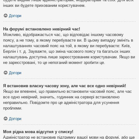
інших ви будете прихованим користувачем.
Догори
На форумі встановлено невірний час!
Можливо, відображається час, що відповідає іншому часовому
поясу, а не тому, в якому перебуваєте ви. В цьому випадку змініть в
налаштуваннях часовий пояс на той, в якому ви перебуваєте: Київ,
Берлін і т. д. Зауважте, що зміна часового поясу та багатьох інших
налаштувань доступна лише зареєстрованим користувачам. Якщо ви
не зареєстровані, то це непоганий момент зробити це.
Догори
Я встановив власну часову зону, але час все одно невірний!
Якщо ви впевнені, що правильно встановили часовий пояс, але час
все одно невірний, значить, годинник на сервері встановлено
неправильно. Повідомте про це адміністратора для усунення
проблеми.
Догори
Моя рідна мова відсутня у списку!
Адміністратор не встановив підтримку вашої мови на форумі, або ще