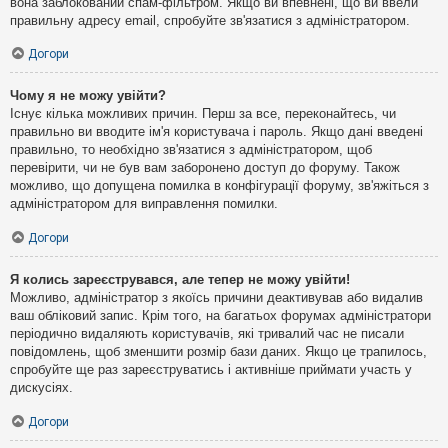
вона заблокований спам-фільтром. Якщо ви впевнені, що ви ввели
правильну адресу email, спробуйте зв'язатися з адміністратором.
Догори
Чому я не можу увійти?
Існує кілька можливих причин. Перш за все, переконайтесь, чи
правильно ви вводите ім'я користувача і пароль. Якщо дані введені
правильно, то необхідно зв'язатися з адміністратором, щоб
перевірити, чи не був вам заборонено доступ до форуму. Також
можливо, що допущена помилка в конфігурації форуму, зв'яжіться з
адміністратором для виправлення помилки.
Догори
Я колись зареєструвався, але тепер не можу увійти!
Можливо, адміністратор з якоїсь причини деактивував або видалив
ваш обліковий запис. Крім того, на багатьох форумах адміністратори
періодично видаляють користувачів, які тривалий час не писали
повідомлень, щоб зменшити розмір бази даних. Якщо це трапилось,
спробуйте ще раз зареєструватись і активніше приймати участь у
дискусіях.
Догори