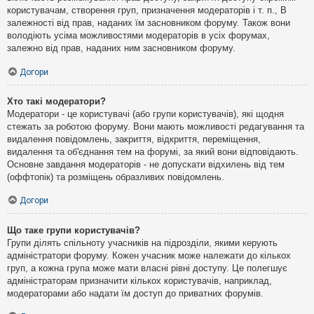
користувачам, створення груп, призначення модераторів і т. п., В
залежності від прав, наданих їм засновником форуму. Також вони
володіють усіма можливостями модераторів в усіх форумах,
залежно від прав, наданих ним засновником форуму.
Догори
Хто такі модератори?
Модератори - це користувачі (або групи користувачів), які щодня
стежать за роботою форуму. Вони мають можливості редагування та
видалення повідомлень, закриття, відкриття, переміщення,
видалення та об'єднання тем на форумі, за який вони відповідають.
Основне завдання модераторів - не допускати відхилень від тем
(оффтопік) та розміщень образливих повідомлень.
Догори
Що таке групи користувачів?
Групи ділять спільноту учасників на підрозділи, якими керують
адміністратори форуму. Кожен учасник може належати до кількох
груп, а кожна група може мати власні рівні доступу. Це полегшує
адміністраторам призначити кількох користувачів, наприклад,
модераторами або надати їм доступ до приватних форумів.