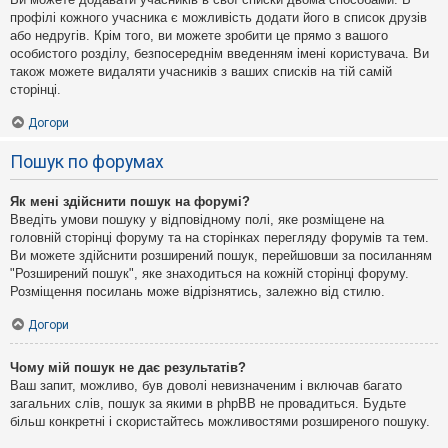
профілі кожного учасника є можливість додати його в список друзів
або недругів. Крім того, ви можете зробити це прямо з вашого
особистого розділу, безпосереднім введенням імені користувача. Ви
також можете видаляти учасників з ваших списків на тій самій
сторінці.
Догори
Пошук по форумах
Як мені здійснити пошук на форумі?
Введіть умови пошуку у відповідному полі, яке розміщене на
головній сторінці форуму та на сторінках перегляду форумів та тем.
Ви можете здійснити розширений пошук, перейшовши за посиланням
"Розширений пошук", яке знаходиться на кожній сторінці форуму.
Розміщення посилань може відрізнятись, залежно від стилю.
Догори
Чому мій пошук не дає результатів?
Ваш запит, можливо, був доволі невизначеним і включав багато
загальних слів, пошук за якими в phpBB не провадиться. Будьте
більш конкретні і скористайтесь можливостями розширеного пошуку.