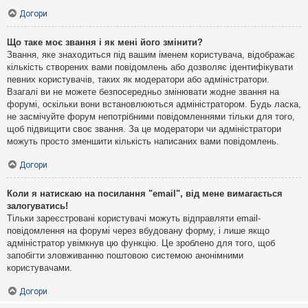
Догори
Що таке моє звання і як мені його змінити?
Звання, яке знаходиться під вашим іменем користувача, відображає
кількість створених вами повідомлень або дозволяє ідентифікувати
певних користувачів, таких як модератори або адміністратори.
Взагалі ви не можете безпосередньо змінювати жодне звання на
форумі, оскільки вони встановлюються адміністратором. Будь ласка,
не засмічуйте форум непотрібними повідомленнями тільки для того,
щоб підвищити своє звання. За це модератори чи адміністратори
можуть просто зменшити кількість написаних вами повідомлень.
Догори
Коли я натискаю на посилання "email", від мене вимагається
залогуватись!
Тільки зареєстровані користувачі можуть відправляти email-
повідомлення на форумі через вбудовану форму, і лише якщо
адміністратор увімкнув цю функцію. Це зроблено для того, щоб
запобігти зловживанню поштовою системою анонімними
користувачами.
Догори