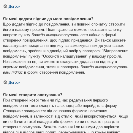
Догори
Як мені додати підпис до мого повідомлення?
Щоб додати підпис до повідомлення, ви повинні спочатку створити
його в вашому профілі. Після цього ви можете поставити галочку
напроти пункту
Завжди використовувати ваш підпис
в формі
створення повідомлення, щоб підпис приєднався. Ви також можете
налаштувати приєднання підпису за замовчуванням до усіх ваших
повідомлень, зробивши відповідний вибір у параграфі "Відправлення
повідомлень" пункту "Особисті налаштування" у вашому профілі.
Незважаючи на це, ви зможете скасувати додавання підпису в
окремих повідомлення, знявши прапорець
Завжди використовувати
ваш підпис
в формі створення повідомлення.
Догори
Як мені створити опитування?
При створенні нової теми чи під час редагування першого
повідомлення теми клацніть на вкладці або перейдіть в форму
Створити опитування
під основною формою написання
повідомлення, в залежності від стилю, який використовується; якщо
ви не бачите такої вкладки або форми, то ви не маєте прав для
створення опитувань. Вкажіть питання і як мінімум два варіанти
відповіді в відповідних полях, переконавшись, що кожен варіант