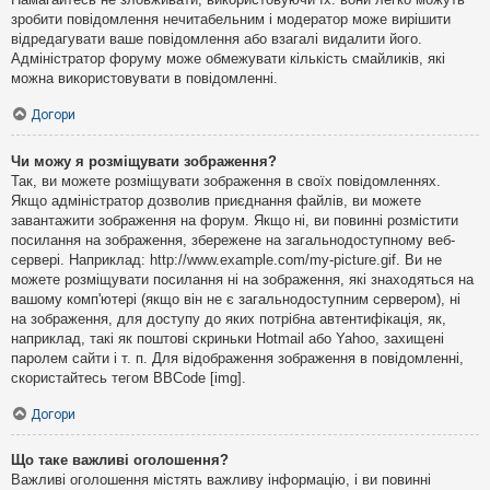
зробити повідомлення нечитабельним і модератор може вирішити
відредагувати ваше повідомлення або взагалі видалити його.
Адміністратор форуму може обмежувати кількість смайликів, які
можна використовувати в повідомленні.
Догори
Чи можу я розміщувати зображення?
Так, ви можете розміщувати зображення в своїх повідомленнях.
Якщо адміністратор дозволив приєднання файлів, ви можете
завантажити зображення на форум. Якщо ні, ви повинні розмістити
посилання на зображення, збережене на загальнодоступному веб-
сервері. Наприклад: http://www.example.com/my-picture.gif. Ви не
можете розміщувати посилання ні на зображення, які знаходяться на
вашому комп'ютері (якщо він не є загальнодоступним сервером), ні
на зображення, для доступу до яких потрібна автентифікація, як,
наприклад, такі як поштові скриньки Hotmail або Yahoo, захищені
паролем сайти і т. п. Для відображення зображення в повідомленні,
скористайтесь тегом BBCode [img].
Догори
Що таке важливі оголошення?
Важливі оголошення містять важливу інформацію, і ви повинні