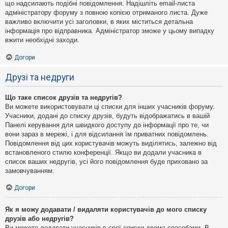
що надсилають подібні повідомлення. Надішліть email-листа
адміністратору форуму з повною копією отриманого листа. Дуже
важливо включити усі заголовки, в яких міститься детальна
інформація про відправника. Адміністратор зможе у цьому випадку
вжити необхідні заходи.
Догори
Друзі та недруги
Що таке список друзів та недругів?
Ви можете використовувати ці списки для інших учасників форуму.
Учасники, додані до списку друзів, будуть відображатись в вашій
Панелі керування для швидкого доступу до інформації про те, чи
вони зараз в мережі, і для відсилання їм приватних повідомлень.
Повідомлення від цих користувачів можуть виділятись, залежно від
встановленого стилю конференції. Якщо ви додали учасника в
список ваших недругів, усі його повідомлення буде приховано за
замовчуванням.
Догори
Як я можу додавати / видаляти користувачів до мого списку
друзів або недругів?
Ви можете додавати учасників в свої списки двома способами. В