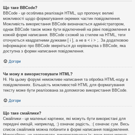
Що таке BBCode?
BBCode - це особлива реалізація HTML, що пропонує великі
можливості щодо форматування окремих частин повідомлення.
Можливість використання BBCode визначається адміністратором,
однак BBCode також може бути відключений на рівні повідомлення в
кожній формі написання. BBCode схожий за стилем на HTML, теги
оточуються квадратними дужками [ і ], а не в < і > ;. За додатковою
інформацією про BBCode зверніться до керівництва з BBCode, яка
доступна з форми написання повідомлення.
Догори
Чи можу я використовувати HTML?
Ні. На цьому форумі неможливе написання та обробка HTML-коду в
повідомленнях. Більшість можливостей HTML для форматування
тексту може бути реалізована за допомогою використання BBCode.
Догори
Що таке смайлики?
Смайлики - це маленькі картинки, які можуть бути використані для
передачі емоцій, наприклад, :) означає радість, :( означає сум. Весь
список смайликів можна побачити в формі написання повідомлення.
Намагайтесь не зловживати, використовуючи їх: вони легко можуть