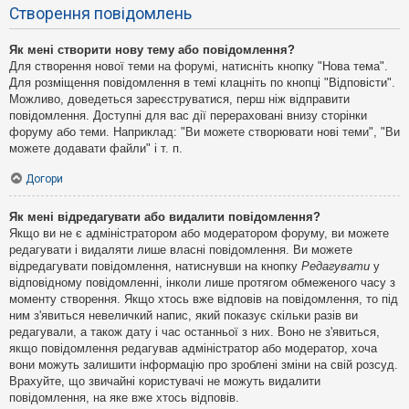
Створення повідомлень
Як мені створити нову тему або повідомлення?
Для створення нової теми на форумі, натисніть кнопку "Нова тема".
Для розміщення повідомлення в темі клацніть по кнопці "Відповісти".
Можливо, доведеться зареєструватися, перш ніж відправити
повідомлення. Доступні для вас дії перераховані внизу сторінки
форуму або теми. Наприклад: "Ви можете створювати нові теми", "Ви
можете додавати файли" і т. п.
Догори
Як мені відредагувати або видалити повідомлення?
Якщо ви не є адміністратором або модератором форуму, ви можете
редагувати і видаляти лише власні повідомлення. Ви можете
відредагувати повідомлення, натиснувши на кнопку
Редагувати
у
відповідному повідомленні, інколи лише протягом обмеженого часу з
моменту створення. Якщо хтось вже відповів на повідомлення, то під
ним з'явиться невеличкий напис, який показує скільки разів ви
редагували, а також дату і час останньої з них. Воно не з'явиться,
якщо повідомлення редагував адміністратор або модератор, хоча
вони можуть залишити інформацію про зроблені зміни на свій розсуд.
Врахуйте, що звичайні користувачі не можуть видалити
повідомлення, на яке вже хтось відповів.