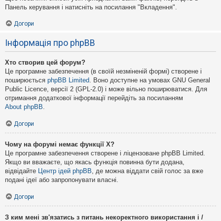
Панель керування і натисніть на посилання "Вкладення".
Догори
Інформація про phpBB
Хто створив цей форум?
Це програмне забезпечення (в своїй незміненій формі) створене і
поширюється
phpBB Limited
. Воно доступне на умовах GNU General
Public Licence, версії 2 (GPL-2.0) і може вільно поширюватися. Для
отримання додаткової інформації перейдіть за посиланням
About phpBB
.
Догори
Чому на форумі немає функції X?
Це програмне забезпечення створене і ліцензоване phpBB Limited.
Якщо ви вважаєте, що якась функція повинна бути додана,
відвідайте
Центр ідей phpBB
, де можна віддати свій голос за вже
подані ідеї або запропонувати власні.
Догори
З ким мені зв'язатись з питань некоректного використання і /