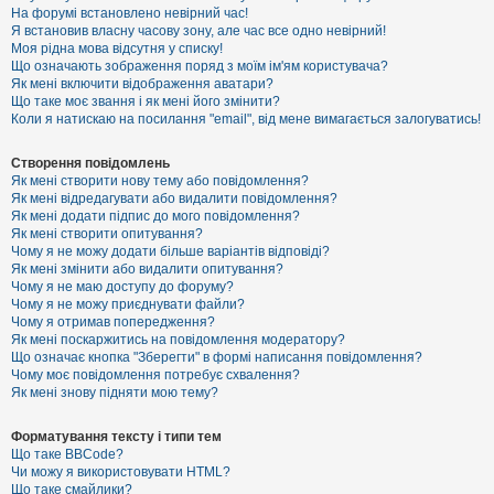
е
На форумі встановлено невірний час!
з
Я встановив власну часову зону, але час все одно невірний!
в
і
Моя рідна мова відсутня у списку!
д
Що означають зображення поряд з моїм ім'ям користувача?
п
Як мені включити відображення аватари?
о
Що таке моє звання і як мені його змінити?
в
Коли я натискаю на посилання "email", від мене вимагається залогуватись!
і
д
е
Створення повідомлень
й
Як мені створити нову тему або повідомлення?
Як мені відредагувати або видалити повідомлення?
Як мені додати підпис до мого повідомлення?
А
Як мені створити опитування?
к
Чому я не можу додати більше варіантів відповіді?
т
Як мені змінити або видалити опитування?
и
Чому я не маю доступу до форуму?
в
Чому я не можу приєднувати файли?
н
Чому я отримав попередження?
і
т
Як мені поскаржитись на повідомлення модератору?
е
Що означає кнопка "Зберегти" в формі написання повідомлення?
м
Чому моє повідомлення потребує схвалення?
и
Як мені знову підняти мою тему?
Форматування тексту і типи тем
П
Що таке BBCode?
о
Чи можу я використовувати HTML?
ш
Що таке смайлики?
у