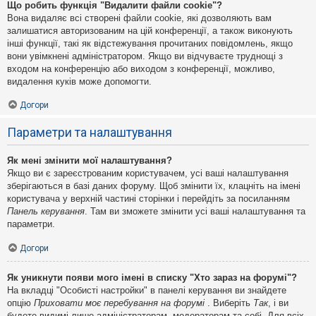
Що робить функція "Видалити файли cookie"?
Вона видаляє всі створені файли cookie, які дозволяють вам
залишатися авторизованим на цій конференції, а також виконують
інші функції, такі як відстежування прочитаних повідомлень, якщо
вони увімкнені адміністратором. Якщо ви відчуваєте труднощі з
входом на конференцію або виходом з конференції, можливо,
видалення куків може допомогти.
Догори
Параметри та налаштування
Як мені змінити мої налаштування?
Якщо ви є зареєстрованим користувачем, усі ваші налаштування
зберігаються в базі даних форуму. Щоб змінити їх, клацніть на імені
користувача у верхній частині сторінки і перейдіть за посиланням
Панель керування
. Там ви зможете змінити усі ваші налаштування та
параметри.
Догори
Як уникнути появи мого імені в списку "Хто зараз на форумі"?
На вкладці "Особисті настройки" в панелі керування ви знайдете
опцію
Приховати моє перебування на форумі
. Виберіть
Так
, і ви
будете видимі лише адміністраторам, модераторам та собі. Для всіх