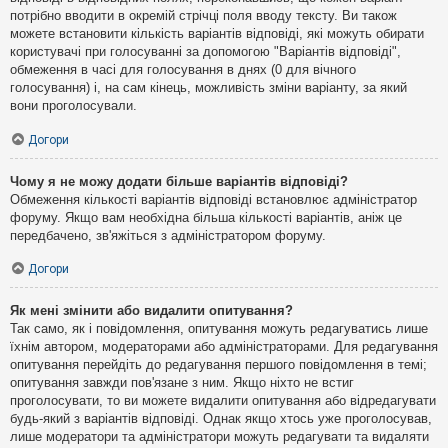
потрібно вводити в окремій стрічці поля вводу тексту. Ви також
можете встановити кількість варіантів відповіді, які можуть обирати
користувачі при голосуванні за допомогою "Варіантів відповіді",
обмеження в часі для голосування в днях (0 для вічного
голосування) і, на сам кінець, можливість зміни варіанту, за який
вони проголосували.
Догори
Чому я не можу додати більше варіантів відповіді?
Обмеження кількості варіантів відповіді встановлює адміністратор
форуму. Якщо вам необхідна більша кількості варіантів, аніж це
передбачено, зв'яжіться з адміністратором форуму.
Догори
Як мені змінити або видалити опитування?
Так само, як і повідомлення, опитування можуть редагуватись лише
їхнім автором, модераторами або адміністраторами. Для редагування
опитування перейдіть до редагування першого повідомлення в темі;
опитування завжди пов'язане з ним. Якщо ніхто не встиг
проголосувати, то ви можете видалити опитування або відредагувати
будь-який з варіантів відповіді. Однак якщо хтось уже проголосував,
лише модератори та адміністратори можуть редагувати та видаляти