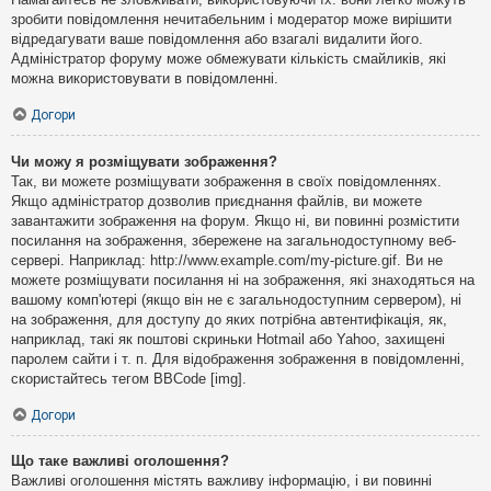
зробити повідомлення нечитабельним і модератор може вирішити
відредагувати ваше повідомлення або взагалі видалити його.
Адміністратор форуму може обмежувати кількість смайликів, які
можна використовувати в повідомленні.
Догори
Чи можу я розміщувати зображення?
Так, ви можете розміщувати зображення в своїх повідомленнях.
Якщо адміністратор дозволив приєднання файлів, ви можете
завантажити зображення на форум. Якщо ні, ви повинні розмістити
посилання на зображення, збережене на загальнодоступному веб-
сервері. Наприклад: http://www.example.com/my-picture.gif. Ви не
можете розміщувати посилання ні на зображення, які знаходяться на
вашому комп'ютері (якщо він не є загальнодоступним сервером), ні
на зображення, для доступу до яких потрібна автентифікація, як,
наприклад, такі як поштові скриньки Hotmail або Yahoo, захищені
паролем сайти і т. п. Для відображення зображення в повідомленні,
скористайтесь тегом BBCode [img].
Догори
Що таке важливі оголошення?
Важливі оголошення містять важливу інформацію, і ви повинні