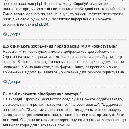
ніхто не переклав phpBB на вашу мову. Спробуйте запитати
адміністратора, чи може він встановити необхідний вам мовний пакет.
Якщо такого мовного пакета не існує, то ви самі можете перекласти
phpBB на свою рідну мову. Додаткову інформацію ви можете
отримати на сайті
phpBB
®.
Догори
Що означають зображення поряд з моїм ім'ям користувача?
Разом з ім'ям користувача може відображатись два зображення.
Одне з них може відноситись до вашого звання, зазвичай у вигляді
зірочок, блоків чи крапок, які вказують на те, скільки повідомлень ви
написали, або на ваш статус на форумі. Інше, як правило більше,
зображення відомо як "аватара", унікальне для кожного користувача.
Догори
Як мені включити відображення аватари?
На вкладці "Профіль" особистого розділу ви можете додати аватару
з використанням різних інструментів: "Галерея аватар", "Віддалена
аватара" або "Завантажувана аватара". Від адміністратора форуму
залежить чи дозволені аватари, а також які типи аватар можуть бути
доступні. Якщо ви не можете використовувати аватари, зверніться до
адміністратора для з'ясування причин.