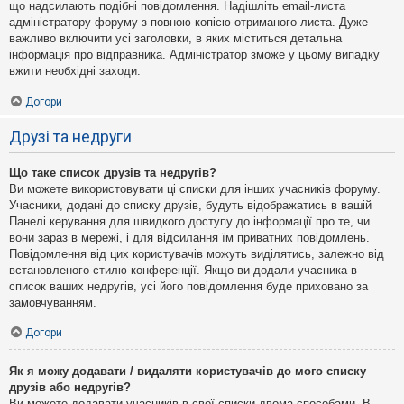
що надсилають подібні повідомлення. Надішліть email-листа
адміністратору форуму з повною копією отриманого листа. Дуже
важливо включити усі заголовки, в яких міститься детальна
інформація про відправника. Адміністратор зможе у цьому випадку
вжити необхідні заходи.
Догори
Друзі та недруги
Що таке список друзів та недругів?
Ви можете використовувати ці списки для інших учасників форуму.
Учасники, додані до списку друзів, будуть відображатись в вашій
Панелі керування для швидкого доступу до інформації про те, чи
вони зараз в мережі, і для відсилання їм приватних повідомлень.
Повідомлення від цих користувачів можуть виділятись, залежно від
встановленого стилю конференції. Якщо ви додали учасника в
список ваших недругів, усі його повідомлення буде приховано за
замовчуванням.
Догори
Як я можу додавати / видаляти користувачів до мого списку
друзів або недругів?
Ви можете додавати учасників в свої списки двома способами. В