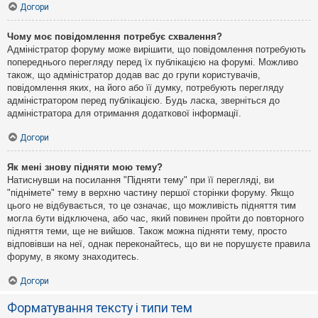
Догори
Чому моє повідомлення потребує схвалення?
Адміністратор форуму може вирішити, що повідомлення потребують
попереднього перегляду перед їх публікацією на форумі. Можливо
також, що адміністратор додав вас до групи користувачів,
повідомлення яких, на його або її думку, потребують перегляду
адміністратором перед публікацією. Будь ласка, зверніться до
адміністратора для отримання додаткової інформації.
Догори
Як мені знову підняти мою тему?
Натиснувши на посилання "Підняти тему" при її перегляді, ви
"піднімете" тему в верхню частину першої сторінки форуму. Якщо
цього не відбувається, то це означає, що можливість підняття тим
могла бути відключена, або час, який повинен пройти до повторного
підняття теми, ще не вийшов. Також можна підняти тему, просто
відповівши на неї, однак переконайтесь, що ви не порушуєте правила
форуму, в якому знаходитесь.
Догори
Форматування тексту і типи тем