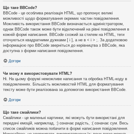
Що таке BBCode?
BBCode - це особлива реалізація HTML, що пропонує великі
можливості щодо форматування окремих частин повідомлення.
Можливість використання BBCode визначається адміністратором,
однак BBCode також може бути відключений на рівні повідомлення в
кожній формі написання. BBCode схожий за стилем на HTML, теги
оточуються квадратними дужками [ і ], а не в < і > ;. За додатковою
інформацією про BBCode зверніться до керівництва з BBCode, яка
доступна з форми написання повідомлення.
Догори
Чи можу я використовувати HTML?
Ні. На цьому форумі неможливе написання та обробка HTML-коду в
повідомленнях. Більшість можливостей HTML для форматування
тексту може бути реалізована за допомогою використання BBCode.
Догори
Що таке смайлики?
Смайлики - це маленькі картинки, які можуть бути використані для
передачі емоцій, наприклад, :) означає радість, :( означає сум. Весь
список смайликів можна побачити в формі написання повідомлення.
Намагайтесь не зловживати, використовуючи їх: вони легко можуть