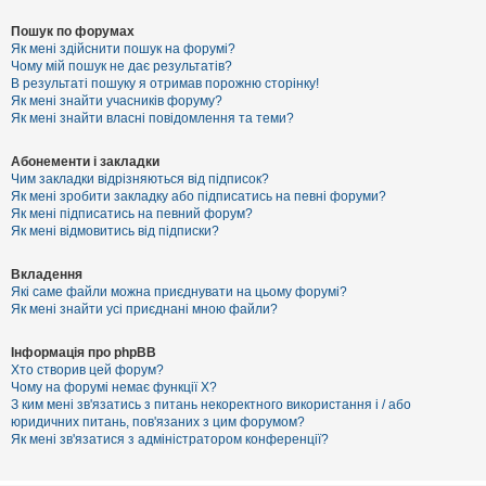
Пошук по форумах
Як мені здійснити пошук на форумі?
Чому мій пошук не дає результатів?
В результаті пошуку я отримав порожню сторінку!
Як мені знайти учасників форуму?
Як мені знайти власні повідомлення та теми?
Абонементи і закладки
Чим закладки відрізняються від підписок?
Як мені зробити закладку або підписатись на певні форуми?
Як мені підписатись на певний форум?
Як мені відмовитись від підписки?
Вкладення
Які саме файли можна приєднувати на цьому форумі?
Як мені знайти усі приєднані мною файли?
Інформація про phpBB
Хто створив цей форум?
Чому на форумі немає функції X?
З ким мені зв'язатись з питань некоректного використання і / або
юридичних питань, пов'язаних з цим форумом?
Як мені зв'язатися з адміністратором конференції?