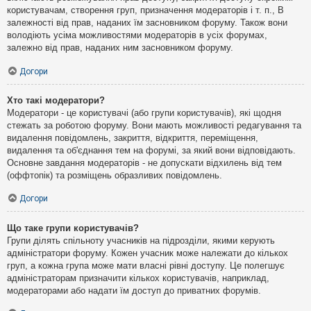
користувачам, створення груп, призначення модераторів і т. п., В
залежності від прав, наданих їм засновником форуму. Також вони
володіють усіма можливостями модераторів в усіх форумах,
залежно від прав, наданих ним засновником форуму.
Догори
Хто такі модератори?
Модератори - це користувачі (або групи користувачів), які щодня
стежать за роботою форуму. Вони мають можливості редагування та
видалення повідомлень, закриття, відкриття, переміщення,
видалення та об'єднання тем на форумі, за який вони відповідають.
Основне завдання модераторів - не допускати відхилень від тем
(оффтопік) та розміщень образливих повідомлень.
Догори
Що таке групи користувачів?
Групи ділять спільноту учасників на підрозділи, якими керують
адміністратори форуму. Кожен учасник може належати до кількох
груп, а кожна група може мати власні рівні доступу. Це полегшує
адміністраторам призначити кількох користувачів, наприклад,
модераторами або надати їм доступ до приватних форумів.