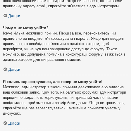
вона заблокований спам-фільтром. Якщо ви впевнені, що ви ввели
правильну адресу email, спробуйте зв'язатися з адміністратором.
Догори
Чому я не можу увійти?
Існує кілька можливих причин. Перш за все, переконайтесь, чи
правильно ви вводите ім'я користувача і пароль. Якщо дані введені
правильно, то необхідно зв'язатися з адміністратором, щоб
перевірити, чи не був вам заборонено доступ до форуму. Також
можливо, що допущена помилка в конфігурації форуму, зв'яжіться з
адміністратором для виправлення помилки.
Догори
Я колись зареєструвався, але тепер не можу увійти!
Можливо, адміністратор з якоїсь причини деактивував або видалив
ваш обліковий запис. Крім того, на багатьох форумах адміністратори
періодично видаляють користувачів, які тривалий час не писали
повідомлень, щоб зменшити розмір бази даних. Якщо це трапилось,
спробуйте ще раз зареєструватись і активніше приймати участь у
дискусіях.
Догори