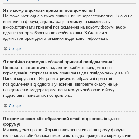
Я не можу відсилати приватні повідомлення!
Це може бути одна з трьох причин: ви не зареєструвались і / або не
ввійшли на форум, адміністрація відімкнула можливість
використовувати приватні повідомлення на всьому форумі або ж
адміністратор заборонив це особисто вам. Зв'яжіться з
адміністратором для отримання додаткової інформації.
Догори
Я постійно отримую небажані приватні повідомлення!
Ви можете автоматично видаляти особисті повідомлення
користувачів, скориставшись правилами для повідомлень у вашій
Панелі керування. Якщо ви отримуєте образливі приватні
повідомлення від одного з учасників, відправте скаргу на це
повідомлення модераторам; вони можуть заборонити йому
надсилання приватних повідомлень.
Догори
Я отримав спам або образливий email від когось із цього
форуму!
Ми шкодуємо про це. Форма надсилання email на цьому форумі
включає засоби безпеки і можливість відслідковувати користувачів,