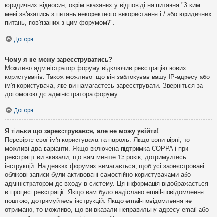
юридичних відносин, окрім вказаних у відповіді на питання "З ким
мені зв'язатись з питань некоректного використання і / або юридичних
питань, пов'язаних з цим форумом?".
Догори
Чому я не можу зареєструватись?
Можливо адміністратор форуму відключив реєстрацію нових
користувачів. Також можливо, що він заблокував вашу IP-адресу або
ім'я користувача, яке ви намагаєтесь зареєструвати. Зверніться за
допомогою до адміністратора форуму.
Догори
Я тільки що зареєструвався, але не можу увійти!
Перевірте свої ім'я користувача та пароль. Якщо вони вірні, то
можливі два варіанти. Якщо включена підтримка COPPA і при
реєстрації ви вказали, що вам менше 13 років, дотримуйтесь
інструкцій. На деяких форумах вимагається, щоб усі зареєстровані
облікові записи були активовані самостійно користувачами або
адміністратором до входу в систему. Ця інформація відображається
в процесі реєстрації. Якщо вам було надіслано email-повідомлення
поштою, дотримуйтесь інструкцій. Якщо email-повідомлення не
отримано, то можливо, що ви вказали неправильну адресу email або