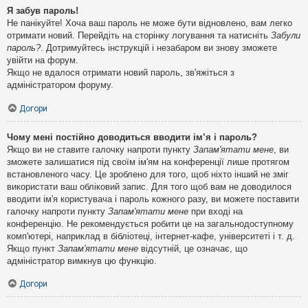
Я забув пароль!
Не панікуйте! Хоча ваш пароль не може бути відновлено, вам легко
отримати новий. Перейдіть на сторінку логування та натисніть
Забули
пароль?
. Дотримуйтесь інструкцій і незабаром ви знову зможете
увійти на форум.
Якщо не вдалося отримати новий пароль, зв'яжіться з
адміністратором форуму.
Догори
Чому мені постійно доводиться вводити ім’я і пароль?
Якщо ви не ставите галочку напроти пункту
Запам'ятати мене
, ви
зможете залишатися під своїм ім'ям на конференції лише протягом
встановленого часу. Це зроблено для того, щоб ніхто інший не зміг
використати ваш обліковий запис. Для того щоб вам не доводилося
вводити ім'я користувача і пароль кожного разу, ви можете поставити
галочку напроти пункту
Запам'ятати мене
при вході на
конференцію. Не рекомендується робити це на загальнодоступному
комп'ютері, наприклад в бібліотеці, інтернет-кафе, університеті і т. д.
Якщо пункт
Запам'ятати мене
відсутній, це означає, що
адміністратор вимкнув цю функцію.
Догори