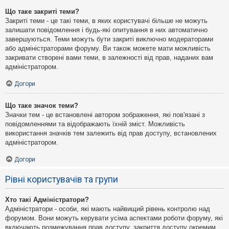
Що таке закриті теми?
Закриті теми - це такі теми, в яких користувачі більше не можуть
залишати повідомлення і будь-які опитування в них автоматично
завершуються. Теми можуть бути закриті виключно модераторами
або адміністраторами форуму. Ви також можете мати можливість
закривати створені вами теми, в залежності від прав, наданих вам
адміністратором.
Догори
Що таке значок теми?
Значки тем - це встановлені автором зображення, які пов'язані з
повідомленнями та відображають їхній зміст. Можливість
використання значків тем залежить від прав доступу, встановлених
адміністратором.
Догори
Рівні користувачів та групи
Хто такі Адміністратори?
Адміністратори - особи, які мають найвищий рівень контролю над
форумом. Вони можуть керувати усіма аспектами роботи форуму, які
включають розмежування прав доступу, закриття доступу окремим