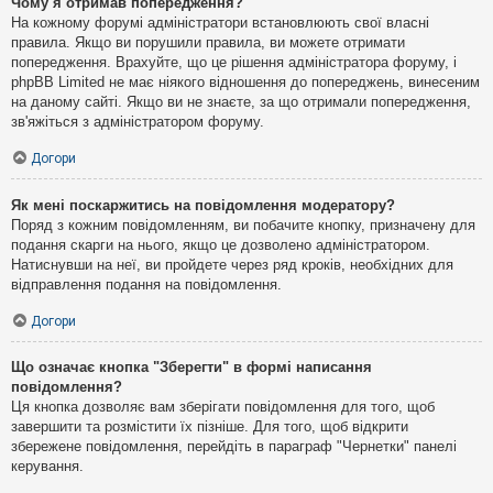
Чому я отримав попередження?
На кожному форумі адміністратори встановлюють свої власні
правила. Якщо ви порушили правила, ви можете отримати
попередження. Врахуйте, що це рішення адміністратора форуму, і
phpBB Limited не має ніякого відношення до попереджень, винесеним
на даному сайті. Якщо ви не знаєте, за що отримали попередження,
зв'яжіться з адміністратором форуму.
Догори
Як мені поскаржитись на повідомлення модератору?
Поряд з кожним повідомленням, ви побачите кнопку, призначену для
подання скарги на нього, якщо це дозволено адміністратором.
Натиснувши на неї, ви пройдете через ряд кроків, необхідних для
відправлення подання на повідомлення.
Догори
Що означає кнопка "Зберегти" в формі написання
повідомлення?
Ця кнопка дозволяє вам зберігати повідомлення для того, щоб
завершити та розмістити їх пізніше. Для того, щоб відкрити
збережене повідомлення, перейдіть в параграф "Чернетки" панелі
керування.