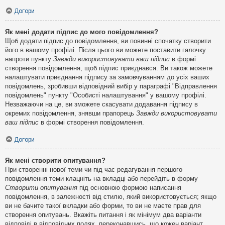
Догори
Як мені додати підпис до мого повідомлення?
Щоб додати підпис до повідомлення, ви повинні спочатку створити
його в вашому профілі. Після цього ви можете поставити галочку
напроти пункту
Завжди використовувати ваш підпис
в формі
створення повідомлення, щоб підпис приєднався. Ви також можете
налаштувати приєднання підпису за замовчуванням до усіх ваших
повідомлень, зробивши відповідний вибір у параграфі "Відправлення
повідомлень" пункту "Особисті налаштування" у вашому профілі.
Незважаючи на це, ви зможете скасувати додавання підпису в
окремих повідомлення, знявши прапорець
Завжди використовувати
ваш підпис
в формі створення повідомлення.
Догори
Як мені створити опитування?
При створенні нової теми чи під час редагування першого
повідомлення теми клацніть на вкладці або перейдіть в форму
Створити опитування
під основною формою написання
повідомлення, в залежності від стилю, який використовується; якщо
ви не бачите такої вкладки або форми, то ви не маєте прав для
створення опитувань. Вкажіть питання і як мінімум два варіанти
відповіді в відповідних полях, переконавшись, що кожен варіант