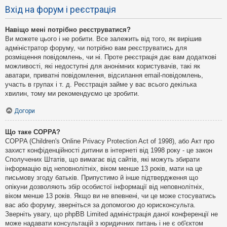
Вхід на форум і реєстрація
Навіщо мені потрібно реєструватися?
Ви можете цього і не робити. Все залежить від того, як вирішив
адміністратор форуму, чи потрібно вам реєструватись для
розміщення повідомлень, чи ні. Проте реєстрація дає вам додаткові
можливості, які недоступні для анонімних користувачів, такі як
аватари, приватні повідомлення, відсилання email-повідомлень,
участь в групах і т. д. Реєстрація займе у вас всього декілька
хвилин, тому ми рекомендуємо це зробити.
Догори
Що таке COPPA?
COPPA (Children's Online Privacy Protection Act of 1998), або Акт про
захист конфіденційності дитини в інтернеті від 1998 року - це закон
Сполучених Штатів, що вимагає від сайтів, які можуть збирати
інформацію від неповнолітніх, віком менше 13 років, мати на це
письмову згоду батьків. Припустимо й інше підтвердження що
опікуни дозволяють збір особистої інформації від неповнолітніх,
віком менше 13 років. Якщо ви не впевнені, чи це може стосуватись
вас або форуму, зверніться за допомогою до юрисконсульта.
Зверніть увагу, що phpBB Limited адміністрація даної конференції не
може надавати консультацій з юридичних питань і не є об'єктом