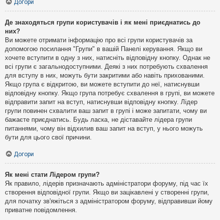
Догори
Де знаходяться групи користувачів і як мені приєднатись до
них?
Ви можете отримати інформацію про всі групи користувачів за
допомогою посилання "Групи" в вашій Панелі керування. Якщо ви
хочете вступити в одну з них, натисніть відповідну кнопку. Однак не
всі групи є загальнодоступними. Деякі з них потребують схвалення
для вступу в них, можуть бути закритими або навіть прихованими.
Якщо група є відкритою, ви можете вступити до неї, натиснувши
відповідну кнопку. Якщо група потребує схвалення в групі, ви можете
відправити запит на вступ, натиснувши відповідну кнопку. Лідер
групи повинен схвалити ваш запит в групі і може запитати, чому ви
бажаєте приєднатись. Будь ласка, не діставайте лідера групи
питаннями, чому він відхилив ваш запит на вступ, у нього можуть
бути для цього свої причини.
Догори
Як мені стати Лідером групи?
Як правило, лідерів призначають адміністратори форуму, під час їх
створення відповідної групи. Якщо ви зацікавлені у створенні групи,
для початку зв'яжіться з адміністратором форуму, відправивши йому
приватне повідомлення.