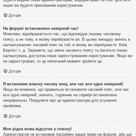
інших ви будете прихованим користувачем.
Догори
На форумі встановлено невірний час!
Можливо, відображається час, що відповідає іншому часовому
поясу, а не тому, в якому перебуваєте ви. В цьому випадку змініть в
налаштуваннях часовий пояс на той, в якому ви перебуваєте: Київ,
Берлін і т. д. Зауважте, що зміна часового поясу та багатьох інших
налаштувань доступна лише зареєстрованим користувачам. Якщо ви
не зареєстровані, то це непоганий момент зробити це.
Догори
Я встановив власну часову зону, але час все одно невірний!
Якщо ви впевнені, що правильно встановили часовий пояс, але час
все одно невірний, значить, годинник на сервері встановлено
неправильно. Повідомте про це адміністратора для усунення
проблеми.
Догори
Моя рідна мова відсутня у списку!
Адміністратор не встановив підтримку вашої мови на форумі, або ще