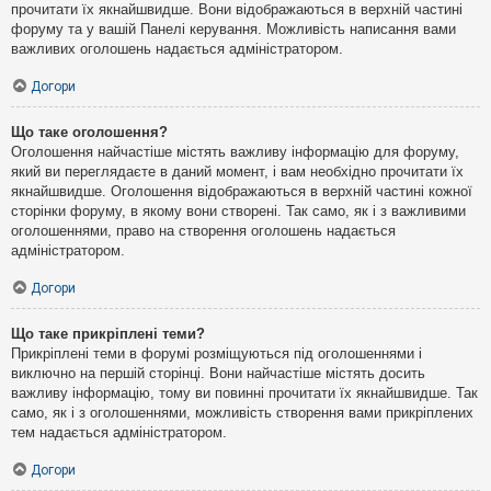
прочитати їх якнайшвидше. Вони відображаються в верхній частині
форуму та у вашій Панелі керування. Можливість написання вами
важливих оголошень надається адміністратором.
Догори
Що таке оголошення?
Оголошення найчастіше містять важливу інформацію для форуму,
який ви переглядаєте в даний момент, і вам необхідно прочитати їх
якнайшвидше. Оголошення відображаються в верхній частині кожної
сторінки форуму, в якому вони створені. Так само, як і з важливими
оголошеннями, право на створення оголошень надається
адміністратором.
Догори
Що таке прикріплені теми?
Прикріплені теми в форумі розміщуються під оголошеннями і
виключно на першій сторінці. Вони найчастіше містять досить
важливу інформацію, тому ви повинні прочитати їх якнайшвидше. Так
само, як і з оголошеннями, можливість створення вами прикріплених
тем надається адміністратором.
Догори