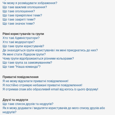
к
Чи можу я розміщувати зображення?
Що таке важливі оголошення?
Що таке оголошення?
Що таке прикріплені теми?
Д
Що таке закриті теми?
о
Що таке значок теми?
п
о
м
Рівні користувачів та групи
о
Хто такі Адміністратори?
г
Хто такі модератори?
а
Що таке групи користувачів?
Де знаходяться групи користувачів і як мені приєднатись до них?
Як мені стати Лідером групи?
Чому групи відображаються різними кольорами?
Що таке група за замовчуванням?
Що таке "Наша команда"?
Приватні повідомлення
Я не можу відсилати приватні повідомлення!
Я постійно отримую небажані приватні повідомлення!
Я отримав спам або образливий email від когось із цього форуму!
Друзі та недруги
Що таке список друзів та недругів?
Як я можу додавати / видаляти користувачів до мого списку друзів або
недругів?