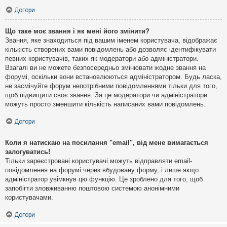
Догори
Що таке моє звання і як мені його змінити?
Звання, яке знаходиться під вашим іменем користувача, відображає
кількість створених вами повідомлень або дозволяє ідентифікувати
певних користувачів, таких як модератори або адміністратори.
Взагалі ви не можете безпосередньо змінювати жодне звання на
форумі, оскільки вони встановлюються адміністратором. Будь ласка,
не засмічуйте форум непотрібними повідомленнями тільки для того,
щоб підвищити своє звання. За це модератори чи адміністратори
можуть просто зменшити кількість написаних вами повідомлень.
Догори
Коли я натискаю на посилання "email", від мене вимагається
залогуватись!
Тільки зареєстровані користувачі можуть відправляти email-
повідомлення на форумі через вбудовану форму, і лише якщо
адміністратор увімкнув цю функцію. Це зроблено для того, щоб
запобігти зловживанню поштовою системою анонімними
користувачами.
Догори