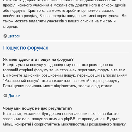
профілі кожного учасника є можливість додати його в список друзів
або недругів. Крім того, ви можете зробити це прямо з вашого
особистого розділу, безпосереднім введенням імені користувача. Ви
також можете видаляти учасників з ваших списків на тій самій
сторінці.
Догори
Пошук по форумах
Як мені здійснити пошук на форумі?
Введіть умови пошуку у відповідному полі, яке розміщене на
головній сторінці форуму та на сторінках перегляду форумів та тем.
Ви можете здійснити розширений пошук, перейшовши за посиланням
"Розширений пошук", яке знаходиться на кожній сторінці форуму.
Розміщення посилань може відрізнятись, залежно від стилю.
Догори
Чому мій пошук не дає результатів?
Ваш запит, можливо, був доволі невизначеним і включав багато
загальних слів, пошук за якими в phpBB не провадиться. Будьте
більш конкретні і скористайтесь можливостями розширеного пошуку.