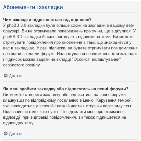
Абонементи і закладки
Чим закладки відрізняються від підписок?
У phpBB 3.0 закладки були більше схожі на закладки в вашому веб-
браузері. Ви не отримували попереджень про зміни, що відбулися. У
phpBB 3.1 закладки більше нагадують підписки на теми. Ви можете
отримувати повідомлення про оновлення в темі, що знаходиться у
вас в закладках. У разі підписки, ви будете отримувати повідомлення
про зміни в темі чи форумі. Налаштування повідомлень для закладок
і підписок можна задати на вкладці "Особисті налаштування"
особистого розділу.
Догори
Як мені зробити закладку або підписатись на певні форуми?
Ви можете створити закладку або підписатись на певні форуми,
клацнувши по відповідному посиланню в меню "Керування темою",
яке знаходиться у верхній і нижній частині сторінки перегляду тем.
Відзначивши галочкою пункт "Повідомляти мені про отримання
відповіді" при відправці повідомлення, ви також підпишетеся на
відповідну тему.
Догори