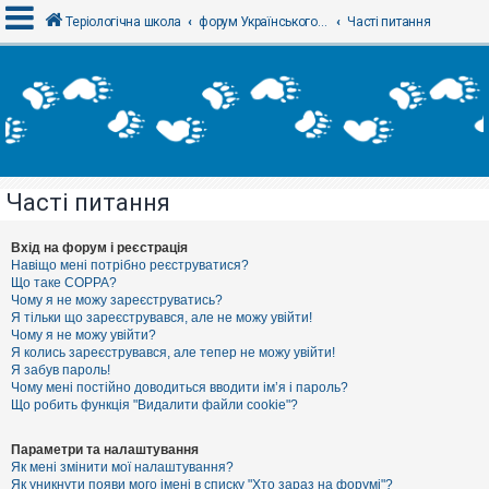
Теріологічна школа
форум Українського теріологічного товариства
Часті питання
В
х
і
д
Часті питання
Р
е
є
Вхід на форум і реєстрація
с
Навіщо мені потрібно реєструватися?
т
Що таке COPPA?
р
Чому я не можу зареєструватись?
а
Я тільки що зареєструвався, але не можу увійти!
ц
Чому я не можу увійти?
і
я
Я колись зареєструвався, але тепер не можу увійти!
Я забув пароль!
Чому мені постійно доводиться вводити ім’я і пароль?
Що робить функція "Видалити файли cookie"?
Т
е
м
Параметри та налаштування
и
Як мені змінити мої налаштування?
б
Як уникнути появи мого імені в списку "Хто зараз на форумі"?