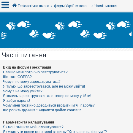
Теріологічна школа
форум Українського теріологічного товариства
Часті питання
В
х
і
д
Часті питання
Р
е
є
Вхід на форум і реєстрація
с
Навіщо мені потрібно реєструватися?
т
Що таке COPPA?
р
Чому я не можу зареєструватись?
а
Я тільки що зареєструвався, але не можу увійти!
ц
Чому я не можу увійти?
і
я
Я колись зареєструвався, але тепер не можу увійти!
Я забув пароль!
Чому мені постійно доводиться вводити ім’я і пароль?
Що робить функція "Видалити файли cookie"?
Т
е
м
Параметри та налаштування
и
Як мені змінити мої налаштування?
б
Як уникнути появи мого імені в списку "Хто зараз на форумі"?