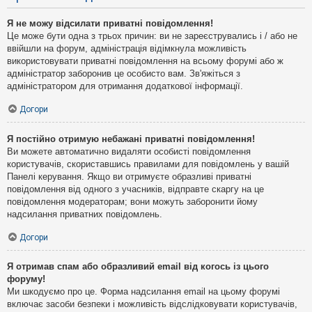
Я не можу відсилати приватні повідомлення!
Це може бути одна з трьох причин: ви не зареєструвались і / або не
ввійшли на форум, адміністрація відімкнула можливість
використовувати приватні повідомлення на всьому форумі або ж
адміністратор заборонив це особисто вам. Зв'яжіться з
адміністратором для отримання додаткової інформації.
Догори
Я постійно отримую небажані приватні повідомлення!
Ви можете автоматично видаляти особисті повідомлення
користувачів, скориставшись правилами для повідомлень у вашій
Панелі керування. Якщо ви отримуєте образливі приватні
повідомлення від одного з учасників, відправте скаргу на це
повідомлення модераторам; вони можуть заборонити йому
надсилання приватних повідомлень.
Догори
Я отримав спам або образливий email від когось із цього
форуму!
Ми шкодуємо про це. Форма надсилання email на цьому форумі
включає засоби безпеки і можливість відслідковувати користувачів,