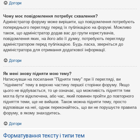
Догори
Чому моє повідомлення потребує схвалення?
Адміністратор форуму може вирішити, що повідомлення потребують
попереднього перегляду перед їх публікацією на форумі. Можливо
також, що адміністратор додав вас до групи користувачів,
повідомлення яких, на його або її думку, потребують перегляду
адміністратором перед публікацією. Будь ласка, зверніться до
адміністратора для отримання додаткової інформації.
Догори
Як мені знову підняти мою тему?
Натиснувши на посилання "Підняти тему" при її перегляді, ви
"піднімете" тему в верхню частину першої сторінки форуму. Якщо
цього не відбувається, то це означає, що можливість підняття тим
могла бути відключена, або час, який повинен пройти до повторного
підняття теми, ще не вийшов. Також можна підняти тему, просто
відповівши на неї, однак переконайтесь, що ви не порушуєте правила
форуму, в якому знаходитесь.
Догори
Форматування тексту і типи тем