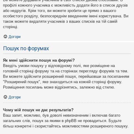
профілі кожного учасника є можливість додати його в список друзів
або недругів. Крім того, ви можете зробити це прямо з вашого
особистого розділу, безпосереднім введенням імені користувача. Ви
також можете видаляти учасників з ваших списків на тій самій
сторінці.
Догори
Пошук по форумах
Як мені здійснити пошук на форумі?
Введіть умови пошуку у відповідному полі, яке розміщене на
головній сторінці форуму та на сторінках перегляду форумів та тем.
Ви можете здійснити розширений пошук, перейшовши за посиланням
"Розширений пошук", яке знаходиться на кожній сторінці форуму.
Розміщення посилань може відрізнятись, залежно від стилю.
Догори
Чому мій пошук не дає результатів?
Ваш запит, можливо, був доволі невизначеним і включав багато
загальних слів, пошук за якими в phpBB не провадиться. Будьте
більш конкретні і скористайтесь можливостями розширеного пошуку.