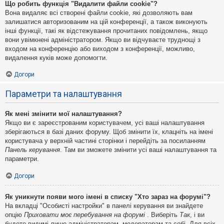
Що робить функція "Видалити файли cookie"?
Вона видаляє всі створені файли cookie, які дозволяють вам
залишатися авторизованим на цій конференції, а також виконують
інші функції, такі як відстежування прочитаних повідомлень, якщо
вони увімкнені адміністратором. Якщо ви відчуваєте труднощі з
входом на конференцію або виходом з конференції, можливо,
видалення куків може допомогти.
Догори
Параметри та налаштування
Як мені змінити мої налаштування?
Якщо ви є зареєстрованим користувачем, усі ваші налаштування
зберігаються в базі даних форуму. Щоб змінити їх, клацніть на імені
користувача у верхній частині сторінки і перейдіть за посиланням
Панель керування
. Там ви зможете змінити усі ваші налаштування та
параметри.
Догори
Як уникнути появи мого імені в списку "Хто зараз на форумі"?
На вкладці "Особисті настройки" в панелі керування ви знайдете
опцію
Приховати моє перебування на форумі
. Виберіть
Так
, і ви
будете видимі лише адміністраторам, модераторам та собі. Для всіх