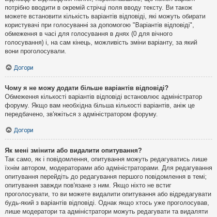
потрібно вводити в окремій стрічці поля вводу тексту. Ви також
можете встановити кількість варіантів відповіді, які можуть обирати
користувачі при голосуванні за допомогою "Варіантів відповіді",
обмеження в часі для голосування в днях (0 для вічного
голосування) і, на сам кінець, можливість зміни варіанту, за який
вони проголосували.
Догори
Чому я не можу додати більше варіантів відповіді?
Обмеження кількості варіантів відповіді встановлює адміністратор
форуму. Якщо вам необхідна більша кількості варіантів, аніж це
передбачено, зв'яжіться з адміністратором форуму.
Догори
Як мені змінити або видалити опитування?
Так само, як і повідомлення, опитування можуть редагуватись лише
їхнім автором, модераторами або адміністраторами. Для редагування
опитування перейдіть до редагування першого повідомлення в темі;
опитування завжди пов'язане з ним. Якщо ніхто не встиг
проголосувати, то ви можете видалити опитування або відредагувати
будь-який з варіантів відповіді. Однак якщо хтось уже проголосував,
лише модератори та адміністратори можуть редагувати та видаляти