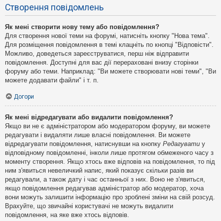
Створення повідомлень
Як мені створити нову тему або повідомлення?
Для створення нової теми на форумі, натисніть кнопку "Нова тема".
Для розміщення повідомлення в темі клацніть по кнопці "Відповісти".
Можливо, доведеться зареєструватися, перш ніж відправити
повідомлення. Доступні для вас дії перераховані внизу сторінки
форуму або теми. Наприклад: "Ви можете створювати нові теми", "Ви
можете додавати файли" і т. п.
Догори
Як мені відредагувати або видалити повідомлення?
Якщо ви не є адміністратором або модератором форуму, ви можете
редагувати і видаляти лише власні повідомлення. Ви можете
відредагувати повідомлення, натиснувши на кнопку
Редагувати
у
відповідному повідомленні, інколи лише протягом обмеженого часу з
моменту створення. Якщо хтось вже відповів на повідомлення, то під
ним з'явиться невеличкий напис, який показує скільки разів ви
редагували, а також дату і час останньої з них. Воно не з'явиться,
якщо повідомлення редагував адміністратор або модератор, хоча
вони можуть залишити інформацію про зроблені зміни на свій розсуд.
Врахуйте, що звичайні користувачі не можуть видалити
повідомлення, на яке вже хтось відповів.