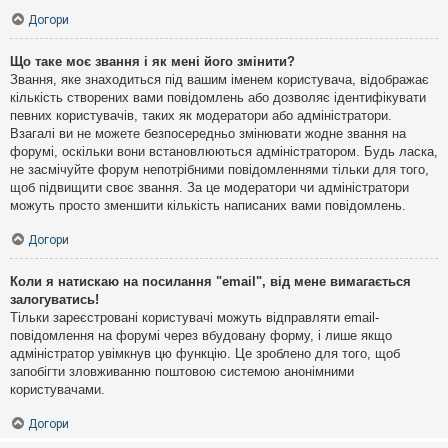
Догори
Що таке моє звання і як мені його змінити?
Звання, яке знаходиться під вашим іменем користувача, відображає
кількість створених вами повідомлень або дозволяє ідентифікувати
певних користувачів, таких як модератори або адміністратори.
Взагалі ви не можете безпосередньо змінювати жодне звання на
форумі, оскільки вони встановлюються адміністратором. Будь ласка,
не засмічуйте форум непотрібними повідомленнями тільки для того,
щоб підвищити своє звання. За це модератори чи адміністратори
можуть просто зменшити кількість написаних вами повідомлень.
Догори
Коли я натискаю на посилання "email", від мене вимагається
залогуватись!
Тільки зареєстровані користувачі можуть відправляти email-
повідомлення на форумі через вбудовану форму, і лише якщо
адміністратор увімкнув цю функцію. Це зроблено для того, щоб
запобігти зловживанню поштовою системою анонімними
користувачами.
Догори