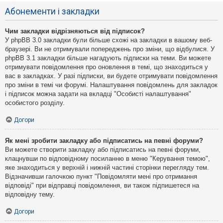
Абонементи і закладки
Чим закладки відрізняються від підписок?
У phpBB 3.0 закладки були більше схожі на закладки в вашому веб-
браузері. Ви не отримували попереджень про зміни, що відбулися. У
phpBB 3.1 закладки більше нагадують підписки на теми. Ви можете
отримувати повідомлення про оновлення в темі, що знаходиться у
вас в закладках. У разі підписки, ви будете отримувати повідомлення
про зміни в темі чи форумі. Налаштування повідомлень для закладок
і підписок можна задати на вкладці "Особисті налаштування"
особистого розділу.
Догори
Як мені зробити закладку або підписатись на певні форуми?
Ви можете створити закладку або підписатись на певні форуми,
клацнувши по відповідному посиланню в меню "Керування темою",
яке знаходиться у верхній і нижній частині сторінки перегляду тем.
Відзначивши галочкою пункт "Повідомляти мені про отримання
відповіді" при відправці повідомлення, ви також підпишетеся на
відповідну тему.
Догори