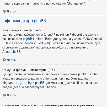
Панель керування і натисніть на посилання "Вкладення".
Догори
Інформація про phpBB
Хто створив цей форум?
Це програмне забезпечення (в своїй незміненій формі) створене і
поширюється
phpBB Limited
. Воно доступне на умовах GNU General
Public Licence, версії 2 (GPL-2.0) і може вільно поширюватися. Для
отримання додаткової інформації перейдіть за посиланням
About phpBB
.
Догори
Чому на форумі немає функції X?
Це програмне забезпечення створене і ліцензоване phpBB Limited.
Якщо ви вважаєте, що якась функція повинна бути додана,
відвідайте
Центр ідей phpBB
, де можна віддати свій голос за вже
подані ідеї або запропонувати власні.
Догори
З ким мені зв'язатись з питань некоректного використання і /