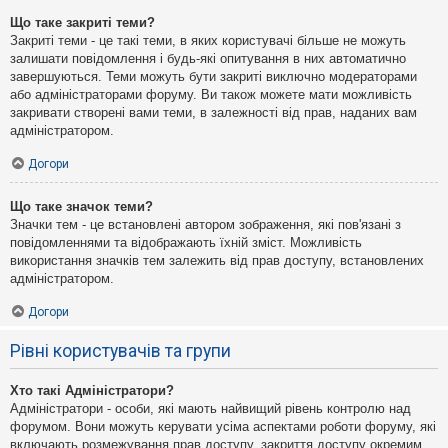
Що таке закриті теми?
Закриті теми - це такі теми, в яких користувачі більше не можуть
залишати повідомлення і будь-які опитування в них автоматично
завершуються. Теми можуть бути закриті виключно модераторами
або адміністраторами форуму. Ви також можете мати можливість
закривати створені вами теми, в залежності від прав, наданих вам
адміністратором.
Догори
Що таке значок теми?
Значки тем - це встановлені автором зображення, які пов'язані з
повідомленнями та відображають їхній зміст. Можливість
використання значків тем залежить від прав доступу, встановлених
адміністратором.
Догори
Рівні користувачів та групи
Хто такі Адміністратори?
Адміністратори - особи, які мають найвищий рівень контролю над
форумом. Вони можуть керувати усіма аспектами роботи форуму, які
включають розмежування прав доступу, закриття доступу окремим