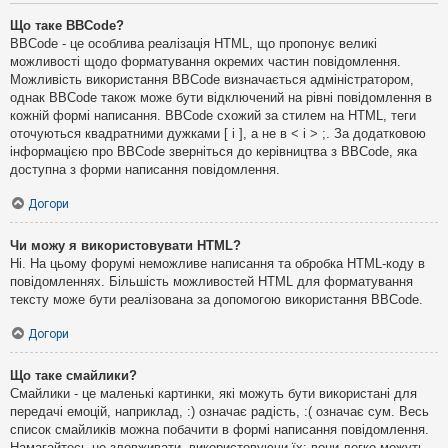
Що таке BBCode?
BBCode - це особлива реалізація HTML, що пропонує великі
можливості щодо форматування окремих частин повідомлення.
Можливість використання BBCode визначається адміністратором,
однак BBCode також може бути відключений на рівні повідомлення в
кожній формі написання. BBCode схожий за стилем на HTML, теги
оточуються квадратними дужками [ і ], а не в < і > ;. За додатковою
інформацією про BBCode зверніться до керівництва з BBCode, яка
доступна з форми написання повідомлення.
Догори
Чи можу я використовувати HTML?
Ні. На цьому форумі неможливе написання та обробка HTML-коду в
повідомленнях. Більшість можливостей HTML для форматування
тексту може бути реалізована за допомогою використання BBCode.
Догори
Що таке смайлики?
Смайлики - це маленькі картинки, які можуть бути використані для
передачі емоцій, наприклад, :) означає радість, :( означає сум. Весь
список смайликів можна побачити в формі написання повідомлення.
Намагайтесь не зловживати, використовуючи їх: вони легко можуть