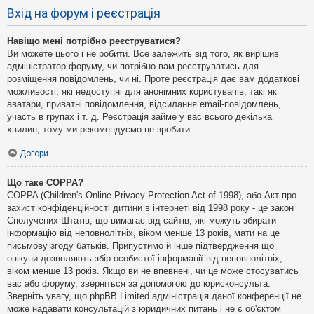
Вхід на форум і реєстрація
Навіщо мені потрібно реєструватися?
Ви можете цього і не робити. Все залежить від того, як вирішив
адміністратор форуму, чи потрібно вам реєструватись для
розміщення повідомлень, чи ні. Проте реєстрація дає вам додаткові
можливості, які недоступні для анонімних користувачів, такі як
аватари, приватні повідомлення, відсилання email-повідомлень,
участь в групах і т. д. Реєстрація займе у вас всього декілька
хвилин, тому ми рекомендуємо це зробити.
Догори
Що таке COPPA?
COPPA (Children's Online Privacy Protection Act of 1998), або Акт про
захист конфіденційності дитини в інтернеті від 1998 року - це закон
Сполучених Штатів, що вимагає від сайтів, які можуть збирати
інформацію від неповнолітніх, віком менше 13 років, мати на це
письмову згоду батьків. Припустимо й інше підтвердження що
опікуни дозволяють збір особистої інформації від неповнолітніх,
віком менше 13 років. Якщо ви не впевнені, чи це може стосуватись
вас або форуму, зверніться за допомогою до юрисконсульта.
Зверніть увагу, що phpBB Limited адміністрація даної конференції не
може надавати консультацій з юридичних питань і не є об'єктом