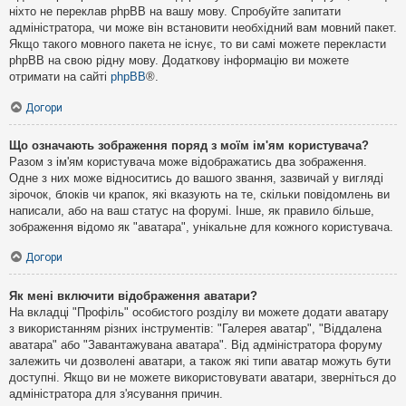
ніхто не переклав phpBB на вашу мову. Спробуйте запитати
адміністратора, чи може він встановити необхідний вам мовний пакет.
Якщо такого мовного пакета не існує, то ви самі можете перекласти
phpBB на свою рідну мову. Додаткову інформацію ви можете
отримати на сайті
phpBB
®.
Догори
Що означають зображення поряд з моїм ім'ям користувача?
Разом з ім'ям користувача може відображатись два зображення.
Одне з них може відноситись до вашого звання, зазвичай у вигляді
зірочок, блоків чи крапок, які вказують на те, скільки повідомлень ви
написали, або на ваш статус на форумі. Інше, як правило більше,
зображення відомо як "аватара", унікальне для кожного користувача.
Догори
Як мені включити відображення аватари?
На вкладці "Профіль" особистого розділу ви можете додати аватару
з використанням різних інструментів: "Галерея аватар", "Віддалена
аватара" або "Завантажувана аватара". Від адміністратора форуму
залежить чи дозволені аватари, а також які типи аватар можуть бути
доступні. Якщо ви не можете використовувати аватари, зверніться до
адміністратора для з'ясування причин.