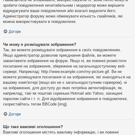
зробити повідомлення нечитабельним і модератор може вирішити
відредагувати ваше повідомлення або взагалі видалити його.
Адміністратор форуму може обмежувати кількість смайликів, які
можна використовувати в повідомленні.
Догори
Чи можу я розміщувати зображення?
Так, ви можете розміщувати зображення в своїх повідомленнях.
Якщо адміністратор дозволив приєднання файлів, ви можете
завантажити зображення на форум. Якщо ні, ви повинні розмістити
посилання на зображення, збережене на загальнодоступному веб-
сервері. Наприклад: http://www.example.com/my-picture.gif. Ви не
можете розміщувати посилання ні на зображення, які знаходяться на
вашому комп'ютері (якщо він не є загальнодоступним сервером), ні
на зображення, для доступу до яких потрібна автентифікація, як,
наприклад, такі як поштові скриньки Hotmail або Yahoo, захищені
паролем сайти і т. п. Для відображення зображення в повідомленні,
скористайтесь тегом BBCode [img].
Догори
Що таке важливі оголошення?
Важливі оголошення містять важливу інформацію, і ви повинні