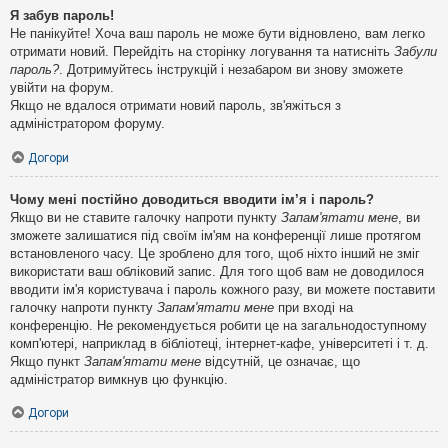
Я забув пароль!
Не панікуйте! Хоча ваш пароль не може бути відновлено, вам легко
отримати новий. Перейдіть на сторінку логування та натисніть
Забули
пароль?
. Дотримуйтесь інструкцій і незабаром ви знову зможете
увійти на форум.
Якщо не вдалося отримати новий пароль, зв'яжіться з
адміністратором форуму.
Догори
Чому мені постійно доводиться вводити ім’я і пароль?
Якщо ви не ставите галочку напроти пункту
Запам'ятати мене
, ви
зможете залишатися під своїм ім'ям на конференції лише протягом
встановленого часу. Це зроблено для того, щоб ніхто інший не зміг
використати ваш обліковий запис. Для того щоб вам не доводилося
вводити ім'я користувача і пароль кожного разу, ви можете поставити
галочку напроти пункту
Запам'ятати мене
при вході на
конференцію. Не рекомендується робити це на загальнодоступному
комп'ютері, наприклад в бібліотеці, інтернет-кафе, університеті і т. д.
Якщо пункт
Запам'ятати мене
відсутній, це означає, що
адміністратор вимкнув цю функцію.
Догори