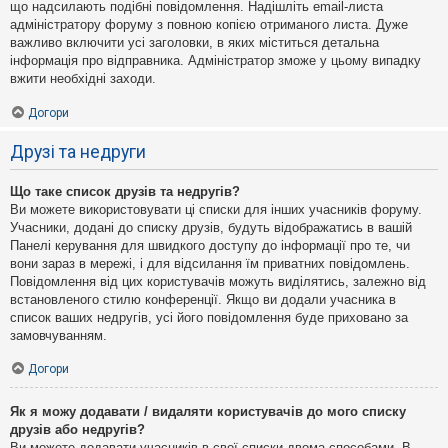
що надсилають подібні повідомлення. Надішліть email-листа
адміністратору форуму з повною копією отриманого листа. Дуже
важливо включити усі заголовки, в яких міститься детальна
інформація про відправника. Адміністратор зможе у цьому випадку
вжити необхідні заходи.
Догори
Друзі та недруги
Що таке список друзів та недругів?
Ви можете використовувати ці списки для інших учасників форуму.
Учасники, додані до списку друзів, будуть відображатись в вашій
Панелі керування для швидкого доступу до інформації про те, чи
вони зараз в мережі, і для відсилання їм приватних повідомлень.
Повідомлення від цих користувачів можуть виділятись, залежно від
встановленого стилю конференції. Якщо ви додали учасника в
список ваших недругів, усі його повідомлення буде приховано за
замовчуванням.
Догори
Як я можу додавати / видаляти користувачів до мого списку
друзів або недругів?
Ви можете додавати учасників в свої списки двома способами. В