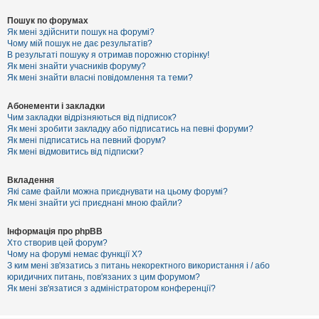
Пошук по форумах
Як мені здійснити пошук на форумі?
Чому мій пошук не дає результатів?
В результаті пошуку я отримав порожню сторінку!
Як мені знайти учасників форуму?
Як мені знайти власні повідомлення та теми?
Абонементи і закладки
Чим закладки відрізняються від підписок?
Як мені зробити закладку або підписатись на певні форуми?
Як мені підписатись на певний форум?
Як мені відмовитись від підписки?
Вкладення
Які саме файли можна приєднувати на цьому форумі?
Як мені знайти усі приєднані мною файли?
Інформація про phpBB
Хто створив цей форум?
Чому на форумі немає функції X?
З ким мені зв'язатись з питань некоректного використання і / або
юридичних питань, пов'язаних з цим форумом?
Як мені зв'язатися з адміністратором конференції?