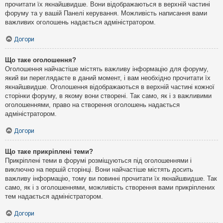
прочитати їх якнайшвидше. Вони відображаються в верхній частині
форуму та у вашій Панелі керування. Можливість написання вами
важливих оголошень надається адміністратором.
Догори
Що таке оголошення?
Оголошення найчастіше містять важливу інформацію для форуму,
який ви переглядаєте в даний момент, і вам необхідно прочитати їх
якнайшвидше. Оголошення відображаються в верхній частині кожної
сторінки форуму, в якому вони створені. Так само, як і з важливими
оголошеннями, право на створення оголошень надається
адміністратором.
Догори
Що таке прикріплені теми?
Прикріплені теми в форумі розміщуються під оголошеннями і
виключно на першій сторінці. Вони найчастіше містять досить
важливу інформацію, тому ви повинні прочитати їх якнайшвидше. Так
само, як і з оголошеннями, можливість створення вами прикріплених
тем надається адміністратором.
Догори