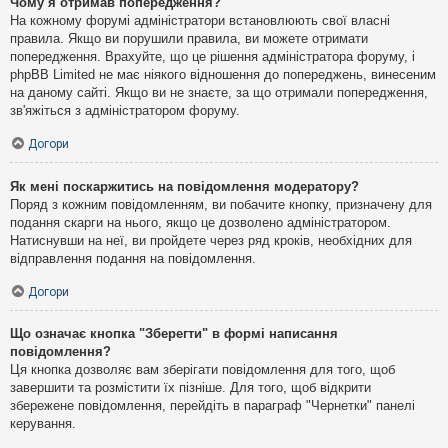
Чому я отримав попередження?
На кожному форумі адміністратори встановлюють свої власні
правила. Якщо ви порушили правила, ви можете отримати
попередження. Врахуйте, що це рішення адміністратора форуму, і
phpBB Limited не має ніякого відношення до попереджень, винесеним
на даному сайті. Якщо ви не знаєте, за що отримали попередження,
зв'яжіться з адміністратором форуму.
Догори
Як мені поскаржитись на повідомлення модератору?
Поряд з кожним повідомленням, ви побачите кнопку, призначену для
подання скарги на нього, якщо це дозволено адміністратором.
Натиснувши на неї, ви пройдете через ряд кроків, необхідних для
відправлення подання на повідомлення.
Догори
Що означає кнопка "Зберегти" в формі написання
повідомлення?
Ця кнопка дозволяє вам зберігати повідомлення для того, щоб
завершити та розмістити їх пізніше. Для того, щоб відкрити
збережене повідомлення, перейдіть в параграф "Чернетки" панелі
керування.