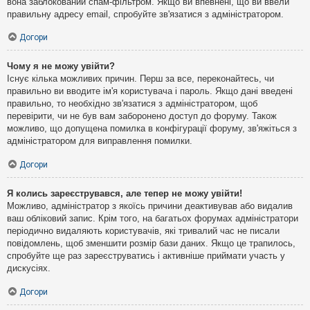
вона заблокований спам-фільтром. Якщо ви впевнені, що ви ввели
правильну адресу email, спробуйте зв'язатися з адміністратором.
Догори
Чому я не можу увійти?
Існує кілька можливих причин. Перш за все, переконайтесь, чи
правильно ви вводите ім'я користувача і пароль. Якщо дані введені
правильно, то необхідно зв'язатися з адміністратором, щоб
перевірити, чи не був вам заборонено доступ до форуму. Також
можливо, що допущена помилка в конфігурації форуму, зв'яжіться з
адміністратором для виправлення помилки.
Догори
Я колись зареєструвався, але тепер не можу увійти!
Можливо, адміністратор з якоїсь причини деактивував або видалив
ваш обліковий запис. Крім того, на багатьох форумах адміністратори
періодично видаляють користувачів, які тривалий час не писали
повідомлень, щоб зменшити розмір бази даних. Якщо це трапилось,
спробуйте ще раз зареєструватись і активніше приймати участь у
дискусіях.
Догори