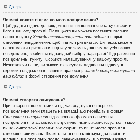
Догори
Як мені додати підпис до мого повідомлення?
Щоб додати підпис до повідомлення, ви повинні спочатку створити
його в вашому профілі. Після цього ви можете поставити галочку
напроти пункту
Завжди використовувати ваш підпис
в формі
створення повідомлення, щоб підпис приєднався. Ви також можете
налаштувати приєднання підпису за замовчуванням до усіх ваших
повідомлень, зробивши відповідний вибір у параграфі "Відправлення
повідомлень" пункту "Особисті налаштування" у вашому профілі.
Незважаючи на це, ви зможете скасувати додавання підпису в
окремих повідомлення, знявши прапорець
Завжди використовувати
ваш підпис
в формі створення повідомлення.
Догори
Як мені створити опитування?
При створенні нової теми чи під час редагування першого
повідомлення теми клацніть на вкладці або перейдіть в форму
Створити опитування
під основною формою написання
повідомлення, в залежності від стилю, який використовується; якщо
ви не бачите такої вкладки або форми, то ви не маєте прав для
створення опитувань. Вкажіть питання і як мінімум два варіанти
відповіді в відповідних полях, переконавшись, що кожен варіант