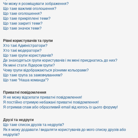
к
Чи можу я розміщувати зображення?
Що таке важливі оголошення?
Що таке оголошення?
Що таке прикріплені теми?
Д
Що таке закриті теми?
о
Що таке значок теми?
п
о
м
Рівні користувачів та групи
о
Хто такі Адміністратори?
г
Хто такі модератори?
а
Що таке групи користувачів?
Де знаходяться групи користувачів і як мені приєднатись до них?
Як мені стати Лідером групи?
Чому групи відображаються різними кольорами?
Що таке група за замовчуванням?
Що таке "Наша команда"?
Приватні повідомлення
Я не можу відсилати приватні повідомлення!
Я постійно отримую небажані приватні повідомлення!
Я отримав спам або образливий email від когось із цього форуму!
Друзі та недруги
Що таке список друзів та недругів?
Як я можу додавати / видаляти користувачів до мого списку друзів або
недругів?