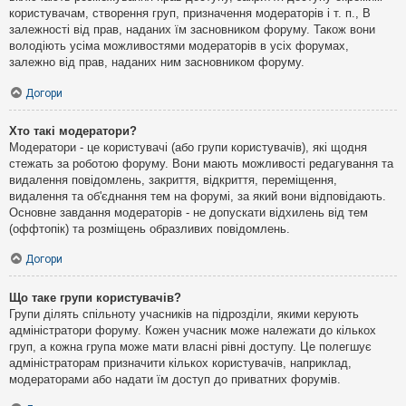
користувачам, створення груп, призначення модераторів і т. п., В
залежності від прав, наданих їм засновником форуму. Також вони
володіють усіма можливостями модераторів в усіх форумах,
залежно від прав, наданих ним засновником форуму.
Догори
Хто такі модератори?
Модератори - це користувачі (або групи користувачів), які щодня
стежать за роботою форуму. Вони мають можливості редагування та
видалення повідомлень, закриття, відкриття, переміщення,
видалення та об'єднання тем на форумі, за який вони відповідають.
Основне завдання модераторів - не допускати відхилень від тем
(оффтопік) та розміщень образливих повідомлень.
Догори
Що таке групи користувачів?
Групи ділять спільноту учасників на підрозділи, якими керують
адміністратори форуму. Кожен учасник може належати до кількох
груп, а кожна група може мати власні рівні доступу. Це полегшує
адміністраторам призначити кількох користувачів, наприклад,
модераторами або надати їм доступ до приватних форумів.