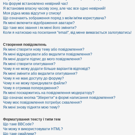
е
На форумі встановлено невірний час!
з
Я встановив власну часову зону, але час все одно невірний!
в
і
Моя рідна мова відсутня у списку!
д
Що означають зображення поряд з моїм ім'ям користувача?
п
Як мені включити відображення аватари?
о
Що таке моє звання і як мені його змінити?
в
Коли я натискаю на посилання "email", від мене вимагається залогуватись!
і
д
е
Створення повідомлень
й
Як мені створити нову тему або повідомлення?
Як мені відредагувати або видалити повідомлення?
Як мені додати підпис до мого повідомлення?
А
Як мені створити опитування?
к
Чому я не можу додати більше варіантів відповіді?
т
Як мені змінити або видалити опитування?
и
Чому я не маю доступу до форуму?
в
Чому я не можу приєднувати файли?
н
Чому я отримав попередження?
і
т
Як мені поскаржитись на повідомлення модератору?
е
Що означає кнопка "Зберегти" в формі написання повідомлення?
м
Чому моє повідомлення потребує схвалення?
и
Як мені знову підняти мою тему?
Форматування тексту і типи тем
П
Що таке BBCode?
о
Чи можу я використовувати HTML?
ш
Що таке смайлики?
у