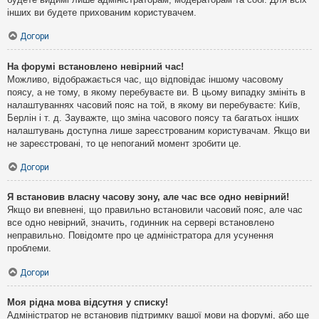
інших ви будете прихованим користувачем.
Догори
На форумі встановлено невірний час!
Можливо, відображається час, що відповідає іншому часовому
поясу, а не тому, в якому перебуваєте ви. В цьому випадку змініть в
налаштуваннях часовий пояс на той, в якому ви перебуваєте: Київ,
Берлін і т. д. Зауважте, що зміна часового поясу та багатьох інших
налаштувань доступна лише зареєстрованим користувачам. Якщо ви
не зареєстровані, то це непоганий момент зробити це.
Догори
Я встановив власну часову зону, але час все одно невірний!
Якщо ви впевнені, що правильно встановили часовий пояс, але час
все одно невірний, значить, годинник на сервері встановлено
неправильно. Повідомте про це адміністратора для усунення
проблеми.
Догори
Моя рідна мова відсутня у списку!
Адміністратор не встановив підтримку вашої мови на форумі, або ще