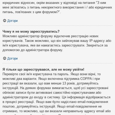
юридичних відносин, окрім вказаних у відповіді на питання "З ким
мені зв'язатись з питань некоректного використання і / або юридичних
питань, пов'язаних з цим форумом?".
Догори
Чому я не можу зареєструватись?
Можливо адміністратор форуму відключив реєстрацію нових
користувачів. Також можливо, що він заблокував вашу IP-адресу або
ім'я користувача, яке ви намагаєтесь зареєструвати. Зверніться за
допомогою до адміністратора форуму.
Догори
Я тільки що зареєструвався, але не можу увійти!
Перевірте свої ім'я користувача та пароль. Якщо вони вірні, то
можливі два варіанти. Якщо включена підтримка COPPA і при
реєстрації ви вказали, що вам менше 13 років, дотримуйтесь
інструкцій. На деяких форумах вимагається, щоб усі зареєстровані
облікові записи були активовані самостійно користувачами або
адміністратором до входу в систему. Ця інформація відображається
в процесі реєстрації. Якщо вам було надіслано email-повідомлення
поштою, дотримуйтесь інструкцій. Якщо email-повідомлення не
отримано, то можливо, що ви вказали неправильну адресу email або