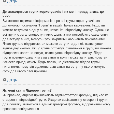
Догори
Де знаходяться групи користувачів і як мені приєднатись до
них?
Ви можете отримати інформацію про всі групи користувачів за
допомогою посилання "Групи" в вашій Панелі керування. Якщо ви
хочете вступити в одну з них, натисніть відповідну кнопку. Однак не
всі групи є загальнодоступними. Деякі з них потребують схвалення
для вступу в них, можуть бути закритими або навіть прихованими.
Якщо група є відкритою, ви можете вступити до неї, натиснувши
відповідну кнопку. Якщо група потребує схвалення в групі, ви можете
відправити запит на вступ, натиснувши відповідну кнопку. Лідер
групи повинен схвалити ваш запит в групі і може запитати, чому ви
бажаєте приєднатись. Будь ласка, не діставайте лідера групи
питаннями, чому він відхилив ваш запит на вступ, у нього можуть
бути для цього свої причини.
Догори
Як мені стати Лідером групи?
Як правило, лідерів призначають адміністратори форуму, під час їх
створення відповідної групи. Якщо ви зацікавлені у створенні групи,
для початку зв'яжіться з адміністратором форуму, відправивши йому
приватне повідомлення.