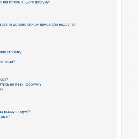
 від когось із цього форуму!
увачів до мого списку друзів або недругів?
ню сторінку!
 та теми?
исок?
сатись на певні форуми?
м?
на цьому форумі?
файли?