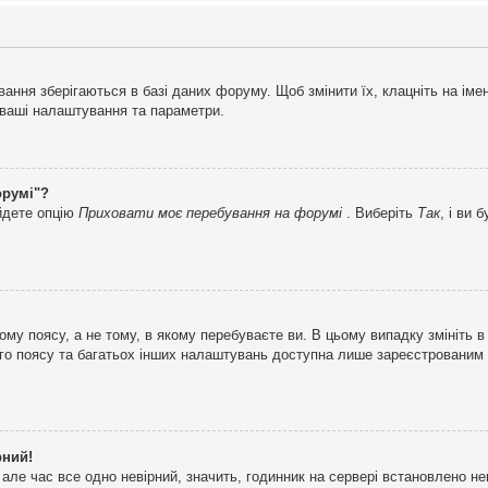
ня зберігаються в базі даних форуму. Щоб змінити їх, клацніть на імені 
і ваші налаштування та параметри.
орумі"?
айдете опцію
Приховати моє перебування на форумі
. Виберіть
Так
, і ви
му поясу, а не тому, в якому перебуваєте ви. В цьому випадку змініть в
вого поясу та багатьох інших налаштувань доступна лише зареєстрованим
рний!
але час все одно невірний, значить, годинник на сервері встановлено н