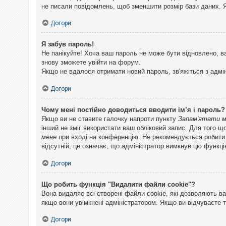
не писали повідомлень, щоб зменшити розмір бази даних. Я
Догори
Я забув пароль!
Не панікуйте! Хоча ваш пароль не може бути відновлено, в
знову зможете увійти на форум.
Якщо не вдалося отримати новий пароль, зв'яжіться з адмі
Догори
Чому мені постійно доводиться вводити ім’я і пароль?
Якщо ви не ставите галочку напроти пункту
Запам'ятати 
інший не зміг використати ваш обліковий запис. Для того щ
мене
при вході на конференцію. Не рекомендується робити це
відсутній, це означає, що адміністратор вимкнув цю функці
Догори
Що робить функція "Видалити файли cookie"?
Вона видаляє всі створені файли cookie, які дозволяють ва
якщо вони увімкнені адміністратором. Якщо ви відчуваєте 
Догори