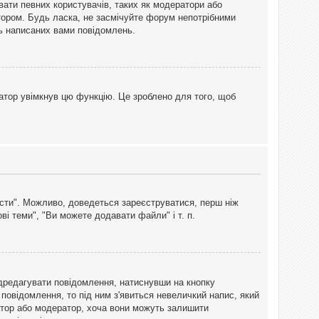
вати певних користувачів, таких як модератори або
тором. Будь ласка, не засмічуйте форум непотрібними
ть написаних вами повідомлень.
атор увімкнув цю функцію. Це зроблено для того, щоб
вісти". Можливо, доведеться зареєструватися, перш ніж
і теми", "Ви можете додавати файли" і т. п.
дредагувати повідомлення, натиснувши на кнопку
повідомлення, то під ним з'явиться невеличкий напис, який
тратор або модератор, хоча вони можуть залишити