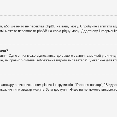
і, або ще ніхто не переклав phpBB на вашу мову. Спробуйте запитати ад
 самі можете перекласти phpBB на свою рідну мову. Додаткову інформаці
вача?
ня. Одне з них може відноситись до вашого звання, зазвичай у вигляді зі
е, як правило більше, зображення відомо як "аватара", унікальне для к
аватару з використанням різних інструментів: "Галерея аватар", "Відда
акож які типи аватар можуть бути доступні. Якщо ви не можете використо