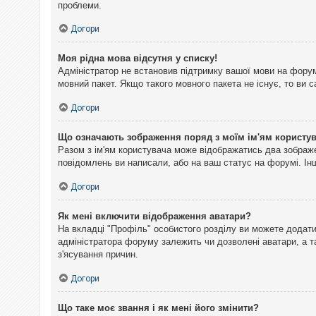
проблеми.
Догори
Моя рідна мова відсутня у списку!
Адміністратор не встановив підтримку вашої мови на форум
мовний пакет. Якщо такого мовного пакета не існує, то ви
Догори
Що означають зображення поряд з моїм ім'ям користу
Разом з ім'ям користувача може відображатись два зображен
повідомлень ви написали, або на ваш статус на форумі. Інш
Догори
Як мені включити відображення аватари?
На вкладці "Профіль" особистого розділу ви можете додати 
адміністратора форуму залежить чи дозволені аватари, а т
з'ясування причин.
Догори
Що таке моє звання і як мені його змінити?