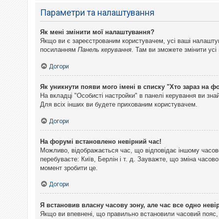
Параметри та налаштування
Як мені змінити мої налаштування?
Якщо ви є зареєстрованим користувачем, усі ваші налаштуван
посиланням
Панель керування
. Там ви зможете змінити ус
Догори
Як уникнути появи мого імені в списку "Хто зараз на ф
На вкладці "Особисті настройки" в панелі керування ви зн
Для всіх інших ви будете прихованим користувачем.
Догори
На форумі встановлено невірний час!
Можливо, відображається час, що відповідає іншому часово
перебуваєте: Київ, Берлін і т. д. Зауважте, що зміна часо
момент зробити це.
Догори
Я встановив власну часову зону, але час все одно неві
Якщо ви впевнені, що правильно встановили часовий пояс, 