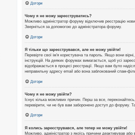
Догори
Чому я не можу зареєструватись?
Можливо адміністратор форуму відключив реєстрацію нових 
Зверніться за допомогою до адміністратора форуму.
Догори
Я тільки що зареєструвався, але не можу увійти!
Перевірте свої ім'я користувача та пароль. Якщо вони вірн
інструкцій. На деяких форумах вимагається, щоб усі зареє
відображається в процесі реєстрації. Якщо вам було надіс
неправильну адресу email або вона заблокований спам-філь
Догори
Чому я не можу увійти?
Існує кілька можливих причин. Перш за все, переконайтесь,
перевірити, чи не був вам заборонено доступ до форуму. 
Догори
Я колись зареєструвався, але тепер не можу увійти!
Можливо, адміністратор з якоїсь причини деактивував або 