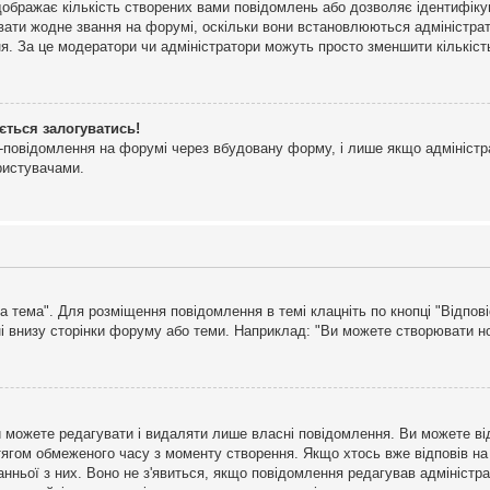
дображає кількість створених вами повідомлень або дозволяє ідентифіку
ювати жодне звання на форумі, оскільки вони встановлюються адміністра
я. За це модератори чи адміністратори можуть просто зменшити кількіс
ється залогуватись!
l-повідомлення на форумі через вбудовану форму, і лише якщо адміністр
ристувачами.
а тема". Для розміщення повідомлення в темі клацніть по кнопці "Відпо
і внизу сторінки форуму або теми. Наприклад: "Ви можете створювати нов
 можете редагувати і видаляти лише власні повідомлення. Ви можете ві
ягом обмеженого часу з моменту створення. Якщо хтось вже відповів на 
станньої з них. Воно не з'явиться, якщо повідомлення редагував адмініс