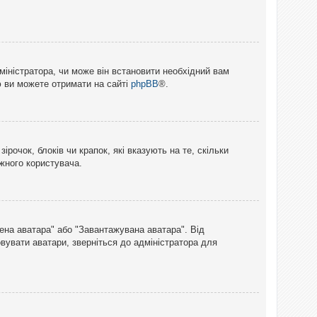
міністратора, чи може він встановити необхідний вам
ю ви можете отримати на сайті
phpBB
®.
рочок, блоків чи крапок, які вказують на те, скільки
ожного користувача.
лена аватара" або "Завантажувана аватара". Від
вувати аватари, зверніться до адміністратора для