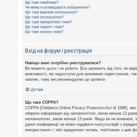
Що таке смайлики?
к
Чи можу я розміщувати зображення?
Що таке важливі оголошення?
Що таке оголошення?
Д
Що таке прикріплені теми?
о
Що таке закриті теми?
п
Що таке значок теми?
о
м
о
г
Вхід на форум і реєстрація
а
Навіщо мені потрібно реєструватися?
Ви можете цього і не робити. Все залежить від того, як ви
можливості, які недоступні для анонімних користувачів, так
хвилин, тому ми рекомендуємо це зробити.
Догори
Що таке COPPA?
COPPA (Children's Online Privacy Protection Act of 1998), а
збирати інформацію від неповнолітніх, віком менше 13 рокі
неповнолітніх, віком менше 13 років. Якщо ви не впевнені,
даної конференції не може надавати консультацій з юридични
використання і / або юридичних питань, пов'язаних з цим 