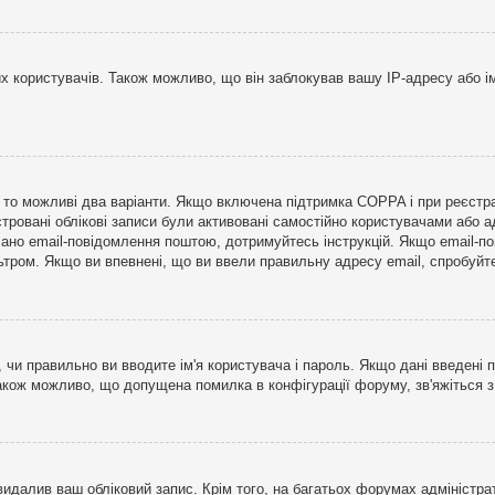
користувачів. Також можливо, що він заблокував вашу IP-адресу або ім
і, то можливі два варіанти. Якщо включена підтримка COPPA і при реєстр
стровані облікові записи були активовані самостійно користувачами або 
лано email-повідомлення поштою, дотримуйтесь інструкцій. Якщо email-п
тром. Якщо ви впевнені, що ви ввели правильну адресу email, спробуйте 
 чи правильно ви вводите ім'я користувача і пароль. Якщо дані введені п
Також можливо, що допущена помилка в конфігурації форуму, зв'яжіться 
видалив ваш обліковий запис. Крім того, на багатьох форумах адміністра