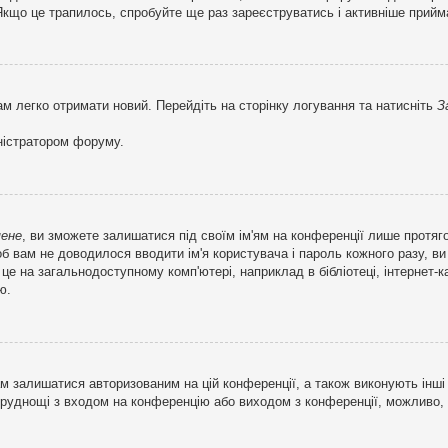
кщо це трапилось, спробуйте ще раз зареєструватись і активніше прийма
ам легко отримати новий. Перейдіть на сторінку логування та натисніть
З
ністратором форуму.
мене
, ви зможете залишатися під своїм ім'ям на конференції лише протяг
об вам не доводилося вводити ім'я користувача і пароль кожного разу, 
 на загальнодоступному комп'ютері, наприклад в бібліотеці, інтернет-ка
ю.
м залишатися авторизованим на цій конференції, а також виконують інші 
труднощі з входом на конференцію або виходом з конференції, можливо,