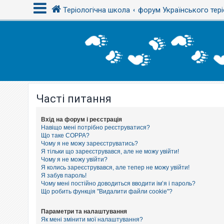
Теріологічна школа
форум Українського тері
В
х
і
д
Часті питання
Р
е
є
с
Вхід на форум і реєстрація
т
Навіщо мені потрібно реєструватися?
р
Що таке COPPA?
а
Чому я не можу зареєструватись?
ц
Я тільки що зареєструвався, але не можу увійти!
і
Чому я не можу увійти?
я
Я колись зареєструвався, але тепер не можу увійти!
Я забув пароль!
Чому мені постійно доводиться вводити ім’я і пароль?
Т
Що робить функція "Видалити файли cookie"?
е
м
и
Параметри та налаштування
б
Як мені змінити мої налаштування?