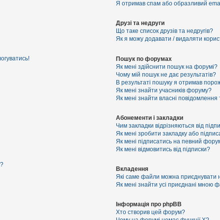
Я отримав спам або образливий email
Друзі та недруги
Що таке список друзів та недругів?
Як я можу додавати / видаляти корист
логуватись!
Пошук по форумах
Як мені здійснити пошук на форумі?
Чому мій пошук не дає результатів?
В результаті пошуку я отримав порож
Як мені знайти учасників форуму?
Як мені знайти власні повідомлення
Абонементи і закладки
Чим закладки відрізняються від підп
Як мені зробити закладку або підпи
Як мені підписатись на певний фору
Як мені відмовитись від підписки?
я?
Вкладення
Які саме файли можна приєднувати 
Як мені знайти усі приєднані мною 
Інформація про phpBB
Хто створив цей форум?