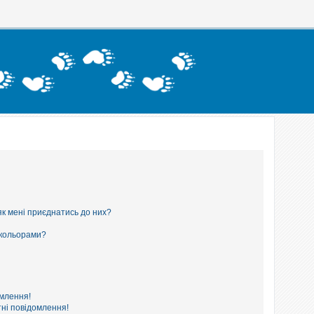
як мені приєднатись до них?
 кольорами?
омлення!
ні повідомлення!