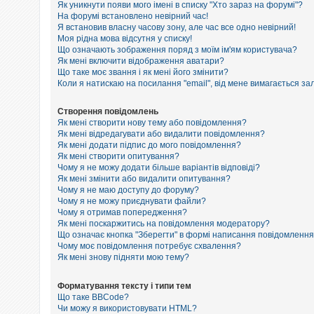
е
Як уникнути появи мого імені в списку "Хто зараз на форумі"?
з
На форумі встановлено невірний час!
в
Я встановив власну часову зону, але час все одно невірний!
і
Моя рідна мова відсутня у списку!
д
п
Що означають зображення поряд з моїм ім'ям користувача?
о
Як мені включити відображення аватари?
в
Що таке моє звання і як мені його змінити?
і
Коли я натискаю на посилання "email", від мене вимагається за
д
е
й
Створення повідомлень
Як мені створити нову тему або повідомлення?
Як мені відредагувати або видалити повідомлення?
Як мені додати підпис до мого повідомлення?
А
к
Як мені створити опитування?
т
Чому я не можу додати більше варіантів відповіді?
и
Як мені змінити або видалити опитування?
в
Чому я не маю доступу до форуму?
н
Чому я не можу приєднувати файли?
і
Чому я отримав попередження?
т
Як мені поскаржитись на повідомлення модератору?
е
м
Що означає кнопка "Зберегти" в формі написання повідомленн
и
Чому моє повідомлення потребує схвалення?
Як мені знову підняти мою тему?
П
Форматування тексту і типи тем
о
Що таке BBCode?
ш
Чи можу я використовувати HTML?
у