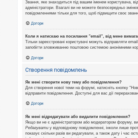
Звання, яке знаходиться під вашим іменем користувача, ві
адміністратори. Взагалі ви не можете безпосередньо змін
повідомленнями тільки для того, щоб підвищити своє званн
Догори
Коли я натискаю на посилання "email", від мене вимага
Тільки зареєстровані користувачі можуть відправляти emai
запобігти зловживанню поштовою системою анонімними ко
Догори
Створення повідомлень
Як мені створити нову тему або повідомлення?
Для створення нової теми на форумі, натисніть кнопку "Нов
відправити повідомлення. Доступні для вас дії перерахован
Догори
Як мені відредагувати або видалити повідомлення?
Якщо ви не є адміністратором або модератором форуму, ви
Редагувати
у відповідному повідомленні, інколи лише прот
показує скільки разів ви редагували, а також дату і час о