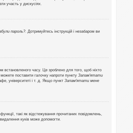
ти участь у дискусіях.
абули пароль?
. Дотримуйтесь інструкцій і незабаром ви
ом встановленого часу. Це зроблено для того, щоб ніхто
ви можете поставити галочку напроти пункту
Запам'ятати
фе, університеті і т. д. Якщо пункт
Запам'ятати мене
функції, такі як відстежування прочитаних повідомлень,
 видалення куків може допомогти.