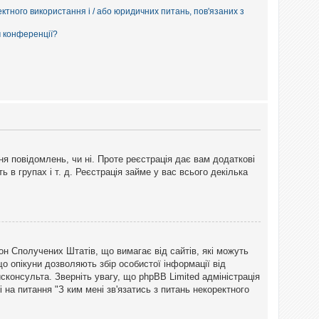
ектного використання і / або юридичних питань, пов'язаних з
м конференції?
ня повідомлень, чи ні. Проте реєстрація дає вам додаткові
ь в групах і т. д. Реєстрація займе у вас всього декілька
закон Сполучених Штатів, що вимагає від сайтів, які можуть
о опікуни дозволяють збір особистої інформації від
сконсульта. Зверніть увагу, що phpBB Limited адміністрація
 на питання "З ким мені зв'язатись з питань некоректного