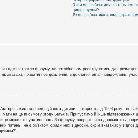
Чому на форумі немає функції X?
З ким мені зв'язатись з питань некор
цим форумом?
Як мені зв'язатися з адміністраторо
рішив адміністратор форуму, чи потрібно вам реєструватись для розміщен
і як аватари, приватні повідомлення, відсилання email-повідомлень, участ
бо Акт про захист конфіденційності дитини в інтернеті від 1998 року - це 
в, мати на це письмову згоду батьків. Припустимо й інше підтвердження щ
 чи це може стосуватись вас або форуму, зверніться за допомогою до юри
х питань і не є об'єктом юридичних відносин, окрім вказаних у відповіді
форумом?".