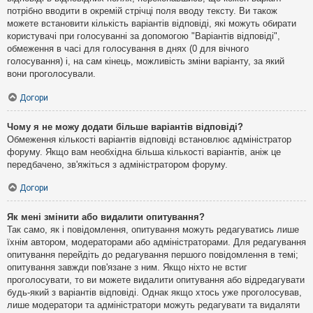
потрібно вводити в окремій стрічці поля вводу тексту. Ви також
можете встановити кількість варіантів відповіді, які можуть обирати
користувачі при голосуванні за допомогою "Варіантів відповіді",
обмеження в часі для голосування в днях (0 для вічного
голосування) і, на сам кінець, можливість зміни варіанту, за який
вони проголосували.
Догори
Чому я не можу додати більше варіантів відповіді?
Обмеження кількості варіантів відповіді встановлює адміністратор
форуму. Якщо вам необхідна більша кількості варіантів, аніж це
передбачено, зв'яжіться з адміністратором форуму.
Догори
Як мені змінити або видалити опитування?
Так само, як і повідомлення, опитування можуть редагуватись лише
їхнім автором, модераторами або адміністраторами. Для редагування
опитування перейдіть до редагування першого повідомлення в темі;
опитування завжди пов'язане з ним. Якщо ніхто не встиг
проголосувати, то ви можете видалити опитування або відредагувати
будь-який з варіантів відповіді. Однак якщо хтось уже проголосував,
лише модератори та адміністратори можуть редагувати та видаляти