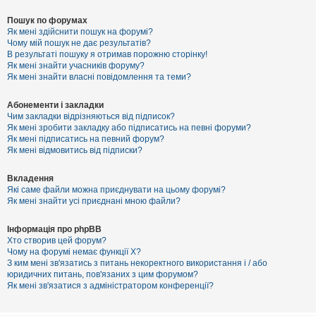
Пошук по форумах
Як мені здійснити пошук на форумі?
Чому мій пошук не дає результатів?
В результаті пошуку я отримав порожню сторінку!
Як мені знайти учасників форуму?
Як мені знайти власні повідомлення та теми?
Абонементи і закладки
Чим закладки відрізняються від підписок?
Як мені зробити закладку або підписатись на певні форуми?
Як мені підписатись на певний форум?
Як мені відмовитись від підписки?
Вкладення
Які саме файли можна приєднувати на цьому форумі?
Як мені знайти усі приєднані мною файли?
Інформація про phpBB
Хто створив цей форум?
Чому на форумі немає функції X?
З ким мені зв'язатись з питань некоректного використання і / або
юридичних питань, пов'язаних з цим форумом?
Як мені зв'язатися з адміністратором конференції?