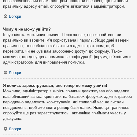
вона заблокований спам-фільтром. Якщо ви впевнені, що ви ввели
правильну адресу email, спробуйте зв'язатися з адміністратором.
Догори
Чому я не можу увійти?
Існує кілька можливих причин. Перш за все, переконайтесь, чи
правильно ви вводите ім'я користувача і пароль. Якщо дані введені
правильно, то необхідно зв'язатися з адміністратором, щоб
перевірити, чи не був вам заборонено доступ до форуму. Також
можливо, що допущена помилка в конфігурації форуму, зв'яжіться з
адміністратором для виправлення помилки.
Догори
Я колись зареєструвався, але тепер не можу увійти!
Можливо, адміністратор з якоїсь причини деактивував або видалив
ваш обліковий запис. Крім того, на багатьох форумах адміністратори
періодично видаляють користувачів, які тривалий час не писали
повідомлень, щоб зменшити розмір бази даних. Якщо це трапилось,
спробуйте ще раз зареєструватись і активніше приймати участь у
дискусіях.
Догори