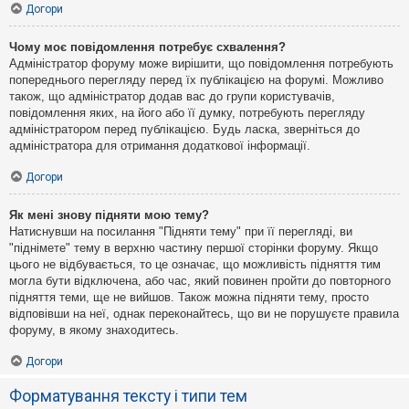
Догори
Чому моє повідомлення потребує схвалення?
Адміністратор форуму може вирішити, що повідомлення потребують
попереднього перегляду перед їх публікацією на форумі. Можливо
також, що адміністратор додав вас до групи користувачів,
повідомлення яких, на його або її думку, потребують перегляду
адміністратором перед публікацією. Будь ласка, зверніться до
адміністратора для отримання додаткової інформації.
Догори
Як мені знову підняти мою тему?
Натиснувши на посилання "Підняти тему" при її перегляді, ви
"піднімете" тему в верхню частину першої сторінки форуму. Якщо
цього не відбувається, то це означає, що можливість підняття тим
могла бути відключена, або час, який повинен пройти до повторного
підняття теми, ще не вийшов. Також можна підняти тему, просто
відповівши на неї, однак переконайтесь, що ви не порушуєте правила
форуму, в якому знаходитесь.
Догори
Форматування тексту і типи тем