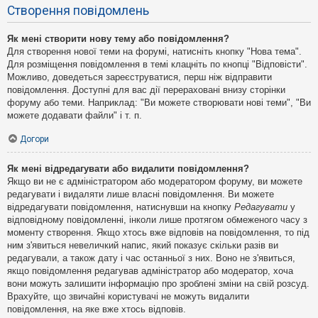
Створення повідомлень
Як мені створити нову тему або повідомлення?
Для створення нової теми на форумі, натисніть кнопку "Нова тема".
Для розміщення повідомлення в темі клацніть по кнопці "Відповісти".
Можливо, доведеться зареєструватися, перш ніж відправити
повідомлення. Доступні для вас дії перераховані внизу сторінки
форуму або теми. Наприклад: "Ви можете створювати нові теми", "Ви
можете додавати файли" і т. п.
Догори
Як мені відредагувати або видалити повідомлення?
Якщо ви не є адміністратором або модератором форуму, ви можете
редагувати і видаляти лише власні повідомлення. Ви можете
відредагувати повідомлення, натиснувши на кнопку
Редагувати
у
відповідному повідомленні, інколи лише протягом обмеженого часу з
моменту створення. Якщо хтось вже відповів на повідомлення, то під
ним з'явиться невеличкий напис, який показує скільки разів ви
редагували, а також дату і час останньої з них. Воно не з'явиться,
якщо повідомлення редагував адміністратор або модератор, хоча
вони можуть залишити інформацію про зроблені зміни на свій розсуд.
Врахуйте, що звичайні користувачі не можуть видалити
повідомлення, на яке вже хтось відповів.