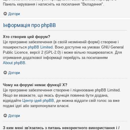
Панель керування і натисніть на посилання "Вкладення".
Догори
Інформація про phpBB
Хто створив цей форум?
Це програмне забезпечення (в своїй незміненій формі) створене і
поширюється
phpBB Limited
. Воно доступне на умовах GNU General
Public Licence, версії 2 (GPL-2.0) і може вільно поширюватися. Для
отримання додаткової інформації перейдіть за посиланням
About phpBB
.
Догори
Чому на форумі немає функції X?
Це програмне забезпечення створене і ліцензоване phpBB Limited.
Якщо ви вважаєте, що якась функція повинна бути додана,
відвідайте
Центр ідей phpBB
, де можна віддати свій голос за вже
подані ідеї або запропонувати власні.
Догори
З ким мені зв'язатись з питань некоректного використання і /