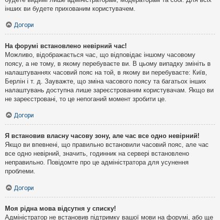
інших ви будете прихованим користувачем.
Догори
На форумі встановлено невірний час!
Можливо, відображається час, що відповідає іншому часовому
поясу, а не тому, в якому перебуваєте ви. В цьому випадку змініть в
налаштуваннях часовий пояс на той, в якому ви перебуваєте: Київ,
Берлін і т. д. Зауважте, що зміна часового поясу та багатьох інших
налаштувань доступна лише зареєстрованим користувачам. Якщо ви
не зареєстровані, то це непоганий момент зробити це.
Догори
Я встановив власну часову зону, але час все одно невірний!
Якщо ви впевнені, що правильно встановили часовий пояс, але час
все одно невірний, значить, годинник на сервері встановлено
неправильно. Повідомте про це адміністратора для усунення
проблеми.
Догори
Моя рідна мова відсутня у списку!
Адміністратор не встановив підтримку вашої мови на форумі, або ще