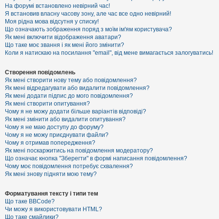
е
На форумі встановлено невірний час!
з
Я встановив власну часову зону, але час все одно невірний!
в
і
Моя рідна мова відсутня у списку!
д
Що означають зображення поряд з моїм ім'ям користувача?
п
Як мені включити відображення аватари?
о
Що таке моє звання і як мені його змінити?
в
Коли я натискаю на посилання "email", від мене вимагається залогуватись!
і
д
е
Створення повідомлень
й
Як мені створити нову тему або повідомлення?
Як мені відредагувати або видалити повідомлення?
Як мені додати підпис до мого повідомлення?
А
Як мені створити опитування?
к
Чому я не можу додати більше варіантів відповіді?
т
Як мені змінити або видалити опитування?
и
Чому я не маю доступу до форуму?
в
Чому я не можу приєднувати файли?
н
Чому я отримав попередження?
і
т
Як мені поскаржитись на повідомлення модератору?
е
Що означає кнопка "Зберегти" в формі написання повідомлення?
м
Чому моє повідомлення потребує схвалення?
и
Як мені знову підняти мою тему?
Форматування тексту і типи тем
П
Що таке BBCode?
о
Чи можу я використовувати HTML?
ш
Що таке смайлики?
у