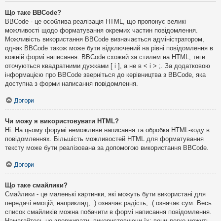
Що таке BBCode?
BBCode - це особлива реалізація HTML, що пропонує великі
можливості щодо форматування окремих частин повідомлення.
Можливість використання BBCode визначається адміністратором,
однак BBCode також може бути відключений на рівні повідомлення в
кожній формі написання. BBCode схожий за стилем на HTML, теги
оточуються квадратними дужками [ і ], а не в < і > ;. За додатковою
інформацією про BBCode зверніться до керівництва з BBCode, яка
доступна з форми написання повідомлення.
Догори
Чи можу я використовувати HTML?
Ні. На цьому форумі неможливе написання та обробка HTML-коду в
повідомленнях. Більшість можливостей HTML для форматування
тексту може бути реалізована за допомогою використання BBCode.
Догори
Що таке смайлики?
Смайлики - це маленькі картинки, які можуть бути використані для
передачі емоцій, наприклад, :) означає радість, :( означає сум. Весь
список смайликів можна побачити в формі написання повідомлення.
Намагайтесь не зловживати, використовуючи їх: вони легко можуть