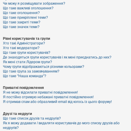
к
Чи можу я розміщувати зображення?
Що таке важливі оголошення?
Що таке оголошення?
Що таке прикріплені теми?
Д
Що таке закриті теми?
о
Що таке значок теми?
п
о
м
Рівні користувачів та групи
о
Хто такі Адміністратори?
г
Хто такі модератори?
а
Що таке групи користувачів?
Де знаходяться групи користувачів і як мені приєднатись до них?
Як мені стати Лідером групи?
Чому групи відображаються різними кольорами?
Що таке група за замовчуванням?
Що таке "Наша команда"?
Приватні повідомлення
Я не можу відсилати приватні повідомлення!
Я постійно отримую небажані приватні повідомлення!
Я отримав спам або образливий email від когось із цього форуму!
Друзі та недруги
Що таке список друзів та недругів?
Як я можу додавати / видаляти користувачів до мого списку друзів або
недругів?