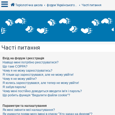
Теріологічна школа
форум Українського теріологічного товариства
Часті питання
В
х
і
д
Часті питання
Р
е
є
Вхід на форум і реєстрація
с
Навіщо мені потрібно реєструватися?
т
Що таке COPPA?
р
Чому я не можу зареєструватись?
а
Я тільки що зареєструвався, але не можу увійти!
ц
Чому я не можу увійти?
і
я
Я колись зареєструвався, але тепер не можу увійти!
Я забув пароль!
Чому мені постійно доводиться вводити ім’я і пароль?
Що робить функція "Видалити файли cookie"?
Т
е
м
Параметри та налаштування
и
Як мені змінити мої налаштування?
б
Як уникнути появи мого імені в списку "Хто зараз на форумі"?