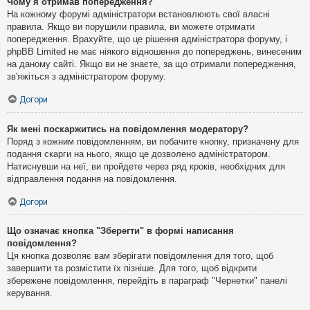
Чому я отримав попередження?
На кожному форумі адміністратори встановлюють свої власні
правила. Якщо ви порушили правила, ви можете отримати
попередження. Врахуйте, що це рішення адміністратора форуму, і
phpBB Limited не має ніякого відношення до попереджень, винесеним
на даному сайті. Якщо ви не знаєте, за що отримали попередження,
зв'яжіться з адміністратором форуму.
Догори
Як мені поскаржитись на повідомлення модератору?
Поряд з кожним повідомленням, ви побачите кнопку, призначену для
подання скарги на нього, якщо це дозволено адміністратором.
Натиснувши на неї, ви пройдете через ряд кроків, необхідних для
відправлення подання на повідомлення.
Догори
Що означає кнопка "Зберегти" в формі написання
повідомлення?
Ця кнопка дозволяє вам зберігати повідомлення для того, щоб
завершити та розмістити їх пізніше. Для того, щоб відкрити
збережене повідомлення, перейдіть в параграф "Чернетки" панелі
керування.