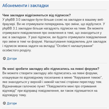
Абонементи і закладки
Чим закладки відрізняються від підписок?
У phpBB 3.0 закладки були більше схожі на закладки в вашому веб-
браузері. Ви не отримували попереджень про зміни, що відбулися. У
phpBB 3.1 закладки більше нагадують підписки на теми. Ви можете
отримувати повідомлення про оновлення в темі, що знаходиться у
вас в закладках. У разі підписки, ви будете отримувати повідомлення
про зміни в темі чи форумі. Налаштування повідомлень для закладок
і підписок можна задати на вкладці "Особисті налаштування"
особистого розділу.
Догори
Як мені зробити закладку або підписатись на певні форуми?
Ви можете створити закладку або підписатись на певні форуми,
клацнувши по відповідному посиланню в меню "Керування темою",
яке знаходиться у верхній і нижній частині сторінки перегляду тем.
Відзначивши галочкою пункт "Повідомляти мені про отримання
відповіді" при відправці повідомлення, ви також підпишетеся на
відповідну тему.
Догори