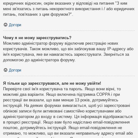
юридичних відносин, окрім вказаних у відповіді на питання "З ким
мені зв'язатись з питань некоректного використання і / або юридичних
питань, пов'язаних з цим форумом?".
Догори
Чому я не можу зареєструватись?
Можливо адміністратор форуму відключив реєстрацію нових
користувачів. Також можливо, що він заблокував вашу IP-адресу або
ім'я користувача, яке ви намагаєтесь зареєструвати. Зверніться за
допомогою до адміністратора форуму.
Догори
Я тільки що зареєструвався, але не можу увійти!
Перевірте свої ім'я користувача та пароль. Якщо вони вірні, то
можливі два варіанти. Якщо включена підтримка COPPA і при
реєстрації ви вказали, що вам менше 13 років, дотримуйтесь
інструкцій. На деяких форумах вимагається, щоб усі зареєстровані
облікові записи були активовані самостійно користувачами або
адміністратором до входу в систему. Ця інформація відображається
в процесі реєстрації. Якщо вам було надіслано email-повідомлення
поштою, дотримуйтесь інструкцій. Якщо email-повідомлення не
отримано, то можливо, що ви вказали неправильну адресу email або