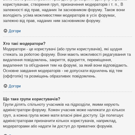
користувачам, створення груп, призначення модераторів і т. п., В
залежності від прав, наданих їм засновником форуму. Також вони
володіють усіма можливостями модераторів в усіх форумах,
залежно від прав, наданих ним засновником форуму.
Догори
Хто такі модератори?
Модератори - це користувачі (або групи користувачів), які щодня
стежать за роботою форуму. Вони мають можливості редагування та
видалення повідомлень, закриття, відкриття, переміщення,
видалення та об'єднання тем на форумі, за який вони відповідають.
Основне завдання модераторів - не допускати відхилень від тем
(оффтопік) та розміщень образливих повідомлень.
Догори
Що таке групи користувачів?
Групи ділять спільноту учасників на підрозділи, якими керують
адміністратори форуму. Кожен учасник може належати до кількох
груп, а кожна група може мати власні рівні доступу. Це полегшує
адміністраторам призначити кількох користувачів, наприклад,
модераторами або надати їм доступ до приватних форумів.