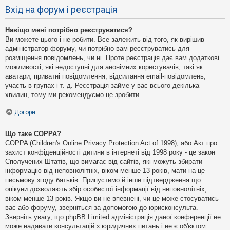
Вхід на форум і реєстрація
Навіщо мені потрібно реєструватися?
Ви можете цього і не робити. Все залежить від того, як вирішив
адміністратор форуму, чи потрібно вам реєструватись для
розміщення повідомлень, чи ні. Проте реєстрація дає вам додаткові
можливості, які недоступні для анонімних користувачів, такі як
аватари, приватні повідомлення, відсилання email-повідомлень,
участь в групах і т. д. Реєстрація займе у вас всього декілька
хвилин, тому ми рекомендуємо це зробити.
Догори
Що таке COPPA?
COPPA (Children's Online Privacy Protection Act of 1998), або Акт про
захист конфіденційності дитини в інтернеті від 1998 року - це закон
Сполучених Штатів, що вимагає від сайтів, які можуть збирати
інформацію від неповнолітніх, віком менше 13 років, мати на це
письмову згоду батьків. Припустимо й інше підтвердження що
опікуни дозволяють збір особистої інформації від неповнолітніх,
віком менше 13 років. Якщо ви не впевнені, чи це може стосуватись
вас або форуму, зверніться за допомогою до юрисконсульта.
Зверніть увагу, що phpBB Limited адміністрація даної конференції не
може надавати консультацій з юридичних питань і не є об'єктом