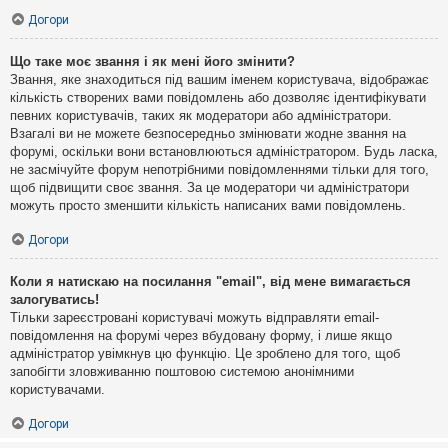
Догори
Що таке моє звання і як мені його змінити?
Звання, яке знаходиться під вашим іменем користувача, відображає
кількість створених вами повідомлень або дозволяє ідентифікувати
певних користувачів, таких як модератори або адміністратори.
Взагалі ви не можете безпосередньо змінювати жодне звання на
форумі, оскільки вони встановлюються адміністратором. Будь ласка,
не засмічуйте форум непотрібними повідомленнями тільки для того,
щоб підвищити своє звання. За це модератори чи адміністратори
можуть просто зменшити кількість написаних вами повідомлень.
Догори
Коли я натискаю на посилання "email", від мене вимагається
залогуватись!
Тільки зареєстровані користувачі можуть відправляти email-
повідомлення на форумі через вбудовану форму, і лише якщо
адміністратор увімкнув цю функцію. Це зроблено для того, щоб
запобігти зловживанню поштовою системою анонімними
користувачами.
Догори