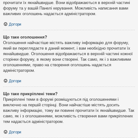
прочитати їх якнайшвидше. Вони відображаються в верхній частині
форуму та у вашій Панелі керування. Можливість написання вами
важливих оголошень надається адміністратором.
Догори
Що таке оголошення?
Оголошення найчастіше містять важливу інформацію для форуму,
який ви переглядаєте в даний момент, і вам необхідно прочитати їх
якнайшвидше. Оголошення відображаються в верхній частині кожної
сторінки форуму, в якому вони створені. Так само, як і з важливими
оголошеннями, право на створення оголошень надається
адміністратором.
Догори
Що таке прикріплені теми?
Прикріплені теми в форумі розміщуються під оголошеннями і
виключно на першій сторінці. Вони найчастіше містять досить
важливу інформацію, тому ви повинні прочитати їх якнайшвидше. Так
само, як і з оголошеннями, можливість створення вами прикріплених
тем надається адміністратором.
Догори