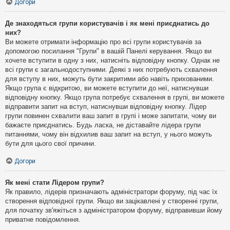
Догори
Де знаходяться групи користувачів і як мені приєднатись до
них?
Ви можете отримати інформацію про всі групи користувачів за
допомогою посилання "Групи" в вашій Панелі керування. Якщо ви
хочете вступити в одну з них, натисніть відповідну кнопку. Однак не
всі групи є загальнодоступними. Деякі з них потребують схвалення
для вступу в них, можуть бути закритими або навіть прихованими.
Якщо група є відкритою, ви можете вступити до неї, натиснувши
відповідну кнопку. Якщо група потребує схвалення в групі, ви можете
відправити запит на вступ, натиснувши відповідну кнопку. Лідер
групи повинен схвалити ваш запит в групі і може запитати, чому ви
бажаєте приєднатись. Будь ласка, не діставайте лідера групи
питаннями, чому він відхилив ваш запит на вступ, у нього можуть
бути для цього свої причини.
Догори
Як мені стати Лідером групи?
Як правило, лідерів призначають адміністратори форуму, під час їх
створення відповідної групи. Якщо ви зацікавлені у створенні групи,
для початку зв'яжіться з адміністратором форуму, відправивши йому
приватне повідомлення.