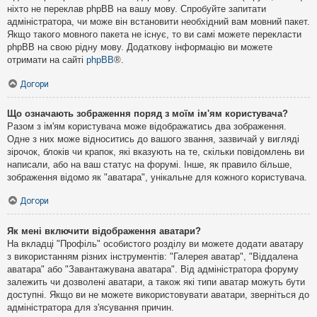
ніхто не переклав phpBB на вашу мову. Спробуйте запитати
адміністратора, чи може він встановити необхідний вам мовний пакет.
Якщо такого мовного пакета не існує, то ви самі можете перекласти
phpBB на свою рідну мову. Додаткову інформацію ви можете
отримати на сайті
phpBB
®.
Догори
Що означають зображення поряд з моїм ім'ям користувача?
Разом з ім'ям користувача може відображатись два зображення.
Одне з них може відноситись до вашого звання, зазвичай у вигляді
зірочок, блоків чи крапок, які вказують на те, скільки повідомлень ви
написали, або на ваш статус на форумі. Інше, як правило більше,
зображення відомо як "аватара", унікальне для кожного користувача.
Догори
Як мені включити відображення аватари?
На вкладці "Профіль" особистого розділу ви можете додати аватару
з використанням різних інструментів: "Галерея аватар", "Віддалена
аватара" або "Завантажувана аватара". Від адміністратора форуму
залежить чи дозволені аватари, а також які типи аватар можуть бути
доступні. Якщо ви не можете використовувати аватари, зверніться до
адміністратора для з'ясування причин.