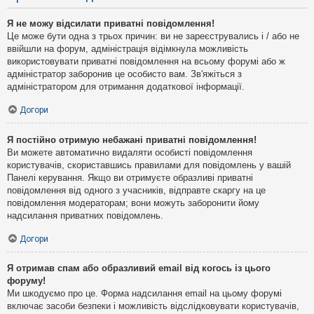
Я не можу відсилати приватні повідомлення!
Це може бути одна з трьох причин: ви не зареєструвались і / або не
ввійшли на форум, адміністрація відімкнула можливість
використовувати приватні повідомлення на всьому форумі або ж
адміністратор заборонив це особисто вам. Зв'яжіться з
адміністратором для отримання додаткової інформації.
Догори
Я постійно отримую небажані приватні повідомлення!
Ви можете автоматично видаляти особисті повідомлення
користувачів, скориставшись правилами для повідомлень у вашій
Панелі керування. Якщо ви отримуєте образливі приватні
повідомлення від одного з учасників, відправте скаргу на це
повідомлення модераторам; вони можуть заборонити йому
надсилання приватних повідомлень.
Догори
Я отримав спам або образливий email від когось із цього
форуму!
Ми шкодуємо про це. Форма надсилання email на цьому форумі
включає засоби безпеки і можливість відслідковувати користувачів,