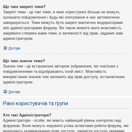
Що таке закриті теми?
Закриті теми - це такі теми, в яких користувачі більше не можуть
залишати повідомлення і будь-які опитування в них автоматично
завершуються. Теми можуть бути закриті виключно модераторами
або адміністраторами форуму. Ви також можете мати можливість
закривати створені вами теми, в залежності від прав, наданих вам
адміністратором.
Догори
Що таке значок теми?
Значки тем - це встановлені автором зображення, які пов'язані з
повідомленнями та відображають їхній зміст. Можливість
використання значків тем залежить від прав доступу, встановлених
адміністратором.
Догори
Рівні користувачів та групи
Хто такі Адміністратори?
Адміністратори - особи, які мають найвищий рівень контролю над
форумом. Вони можуть керувати усіма аспектами роботи форуму, які
включають розмежування прав доступу, закриття доступу окремим