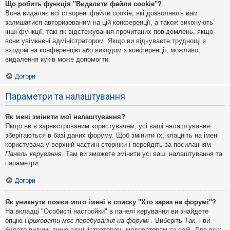
Що робить функція "Видалити файли cookie"?
Вона видаляє всі створені файли cookie, які дозволяють вам
залишатися авторизованим на цій конференції, а також виконують
інші функції, такі як відстежування прочитаних повідомлень, якщо
вони увімкнені адміністратором. Якщо ви відчуваєте труднощі з
входом на конференцію або виходом з конференції, можливо,
видалення куків може допомогти.
Догори
Параметри та налаштування
Як мені змінити мої налаштування?
Якщо ви є зареєстрованим користувачем, усі ваші налаштування
зберігаються в базі даних форуму. Щоб змінити їх, клацніть на імені
користувача у верхній частині сторінки і перейдіть за посиланням
Панель керування
. Там ви зможете змінити усі ваші налаштування та
параметри.
Догори
Як уникнути появи мого імені в списку "Хто зараз на форумі"?
На вкладці "Особисті настройки" в панелі керування ви знайдете
опцію
Приховати моє перебування на форумі
. Виберіть
Так
, і ви
будете видимі лише адміністраторам, модераторам та собі. Для всіх