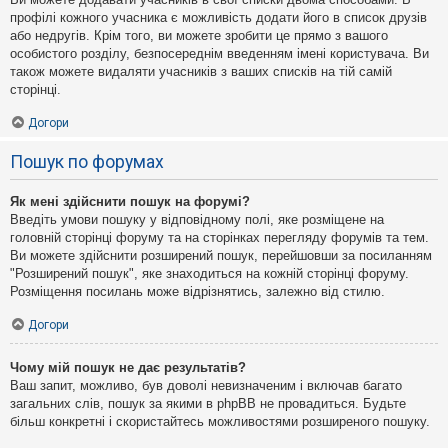
профілі кожного учасника є можливість додати його в список друзів
або недругів. Крім того, ви можете зробити це прямо з вашого
особистого розділу, безпосереднім введенням імені користувача. Ви
також можете видаляти учасників з ваших списків на тій самій
сторінці.
Догори
Пошук по форумах
Як мені здійснити пошук на форумі?
Введіть умови пошуку у відповідному полі, яке розміщене на
головній сторінці форуму та на сторінках перегляду форумів та тем.
Ви можете здійснити розширений пошук, перейшовши за посиланням
"Розширений пошук", яке знаходиться на кожній сторінці форуму.
Розміщення посилань може відрізнятись, залежно від стилю.
Догори
Чому мій пошук не дає результатів?
Ваш запит, можливо, був доволі невизначеним і включав багато
загальних слів, пошук за якими в phpBB не провадиться. Будьте
більш конкретні і скористайтесь можливостями розширеного пошуку.