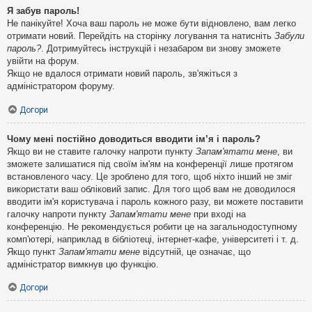
Я забув пароль!
Не панікуйте! Хоча ваш пароль не може бути відновлено, вам легко
отримати новий. Перейдіть на сторінку логування та натисніть
Забули
пароль?
. Дотримуйтесь інструкцій і незабаром ви знову зможете
увійти на форум.
Якщо не вдалося отримати новий пароль, зв'яжіться з
адміністратором форуму.
Догори
Чому мені постійно доводиться вводити ім’я і пароль?
Якщо ви не ставите галочку напроти пункту
Запам'ятати мене
, ви
зможете залишатися під своїм ім'ям на конференції лише протягом
встановленого часу. Це зроблено для того, щоб ніхто інший не зміг
використати ваш обліковий запис. Для того щоб вам не доводилося
вводити ім'я користувача і пароль кожного разу, ви можете поставити
галочку напроти пункту
Запам'ятати мене
при вході на
конференцію. Не рекомендується робити це на загальнодоступному
комп'ютері, наприклад в бібліотеці, інтернет-кафе, університеті і т. д.
Якщо пункт
Запам'ятати мене
відсутній, це означає, що
адміністратор вимкнув цю функцію.
Догори