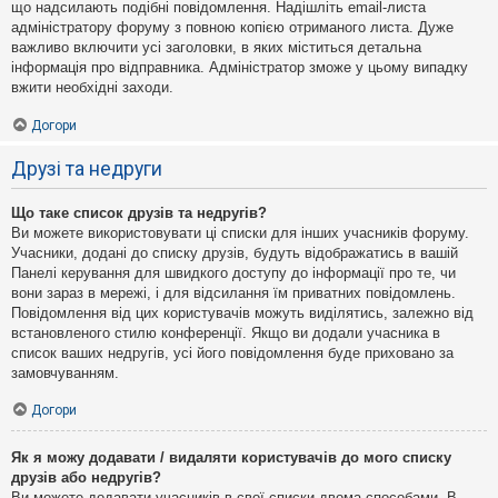
що надсилають подібні повідомлення. Надішліть email-листа
адміністратору форуму з повною копією отриманого листа. Дуже
важливо включити усі заголовки, в яких міститься детальна
інформація про відправника. Адміністратор зможе у цьому випадку
вжити необхідні заходи.
Догори
Друзі та недруги
Що таке список друзів та недругів?
Ви можете використовувати ці списки для інших учасників форуму.
Учасники, додані до списку друзів, будуть відображатись в вашій
Панелі керування для швидкого доступу до інформації про те, чи
вони зараз в мережі, і для відсилання їм приватних повідомлень.
Повідомлення від цих користувачів можуть виділятись, залежно від
встановленого стилю конференції. Якщо ви додали учасника в
список ваших недругів, усі його повідомлення буде приховано за
замовчуванням.
Догори
Як я можу додавати / видаляти користувачів до мого списку
друзів або недругів?
Ви можете додавати учасників в свої списки двома способами. В