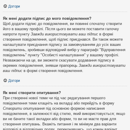
Догори
Як мені додати підпис до мого повідомлення?
Щоб додати підпис до повідомлення, ви повинні спочатку створити
його в вашому профілі. Після цього ви можете поставити галочку
напроти пункту
Завжди використовувати ваш підпис
в формі
створення повідомлення, щоб підпис приєднався. Ви також можете
налаштувати приєднання підпису за замовчуванням до усіх ваших
повідомлень, зробивши відповідний вибір у параграфі "Відправлення
повідомлень" пункту "Особисті налаштування" у вашому профілі.
Незважаючи на це, ви зможете скасувати додавання підпису в
окремих повідомлення, знявши прапорець
Завжди використовувати
ваш підпис
в формі створення повідомлення.
Догори
Як мені створити опитування?
При створенні нової теми чи під час редагування першого
повідомлення теми клацніть на вкладці або перейдіть в форму
Створити опитування
під основною формою написання
повідомлення, в залежності від стилю, який використовується; якщо
ви не бачите такої вкладки або форми, то ви не маєте прав для
створення опитувань. Вкажіть питання і як мінімум два варіанти
відповіді в відповідних полях, переконавшись, що кожен варіант