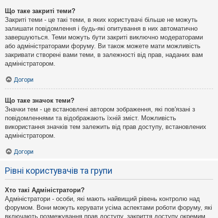
Що таке закриті теми?
Закриті теми - це такі теми, в яких користувачі більше не можуть
залишати повідомлення і будь-які опитування в них автоматично
завершуються. Теми можуть бути закриті виключно модераторами
або адміністраторами форуму. Ви також можете мати можливість
закривати створені вами теми, в залежності від прав, наданих вам
адміністратором.
Догори
Що таке значок теми?
Значки тем - це встановлені автором зображення, які пов'язані з
повідомленнями та відображають їхній зміст. Можливість
використання значків тем залежить від прав доступу, встановлених
адміністратором.
Догори
Рівні користувачів та групи
Хто такі Адміністратори?
Адміністратори - особи, які мають найвищий рівень контролю над
форумом. Вони можуть керувати усіма аспектами роботи форуму, які
включають розмежування прав доступу, закриття доступу окремим