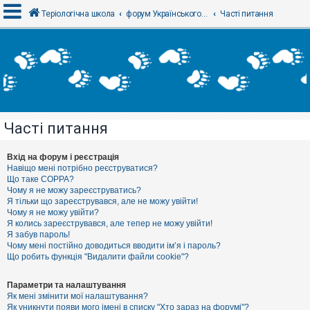
Теріологічна школа
форум Українського теріологічного товариства
Часті питання
В
х
і
д
Часті питання
Р
е
є
Вхід на форум і реєстрація
с
Навіщо мені потрібно реєструватися?
т
Що таке COPPA?
р
Чому я не можу зареєструватись?
а
Я тільки що зареєструвався, але не можу увійти!
ц
Чому я не можу увійти?
і
я
Я колись зареєструвався, але тепер не можу увійти!
Я забув пароль!
Чому мені постійно доводиться вводити ім’я і пароль?
Що робить функція "Видалити файли cookie"?
Т
е
м
Параметри та налаштування
и
Як мені змінити мої налаштування?
б
Як уникнути появи мого імені в списку "Хто зараз на форумі"?