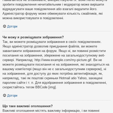
зробити повідомлення нечитабельним і модератор може вирішити
відредагувати ваше повідомлення або взагалі видалити його.
Адміністратор форуму може обмежувати кількість смайликів, які
можна використовувати в повідомленні.
Догори
Чи можу я розміщувати зображення?
Так, ви можете розміщувати зображення в своїх повідомленнях.
Якщо адміністратор дозволив приєднання файлів, ви можете
завантажити зображення на форум. Якщо ні, ви повинні розмістити
посилання на зображення, збережене на загальнодоступному веб-
сервері. Наприклад: http://www.example.com/my-picture.gif. Ви не
можете розміщувати посилання ні на зображення, які знаходяться на
вашому комп'ютері (якщо він не є загальнодоступним сервером), ні
на зображення, для доступу до яких потрібна автентифікація, як,
наприклад, такі як поштові скриньки Hotmail або Yahoo, захищені
паролем сайти і т. п. Для відображення зображення в повідомленні,
скористайтесь тегом BBCode [img].
Догори
Що таке важливі оголошення?
Важливі оголошення містять важливу інформацію, і ви повинні