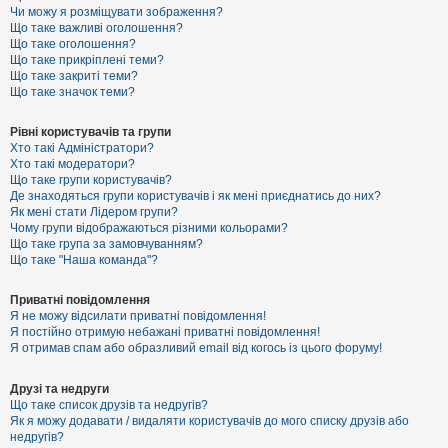
к
Чи можу я розміщувати зображення?
Що таке важливі оголошення?
Що таке оголошення?
Що таке прикріплені теми?
Д
Що таке закриті теми?
о
Що таке значок теми?
п
о
м
Рівні користувачів та групи
о
Хто такі Адміністратори?
г
Хто такі модератори?
а
Що таке групи користувачів?
Де знаходяться групи користувачів і як мені приєднатись до них?
Як мені стати Лідером групи?
Чому групи відображаються різними кольорами?
Що таке група за замовчуванням?
Що таке "Наша команда"?
Приватні повідомлення
Я не можу відсилати приватні повідомлення!
Я постійно отримую небажані приватні повідомлення!
Я отримав спам або образливий email від когось із цього форуму!
Друзі та недруги
Що таке список друзів та недругів?
Як я можу додавати / видаляти користувачів до мого списку друзів або
недругів?