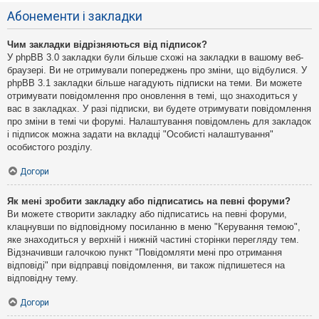
Абонементи і закладки
Чим закладки відрізняються від підписок?
У phpBB 3.0 закладки були більше схожі на закладки в вашому веб-
браузері. Ви не отримували попереджень про зміни, що відбулися. У
phpBB 3.1 закладки більше нагадують підписки на теми. Ви можете
отримувати повідомлення про оновлення в темі, що знаходиться у
вас в закладках. У разі підписки, ви будете отримувати повідомлення
про зміни в темі чи форумі. Налаштування повідомлень для закладок
і підписок можна задати на вкладці "Особисті налаштування"
особистого розділу.
Догори
Як мені зробити закладку або підписатись на певні форуми?
Ви можете створити закладку або підписатись на певні форуми,
клацнувши по відповідному посиланню в меню "Керування темою",
яке знаходиться у верхній і нижній частині сторінки перегляду тем.
Відзначивши галочкою пункт "Повідомляти мені про отримання
відповіді" при відправці повідомлення, ви також підпишетеся на
відповідну тему.
Догори