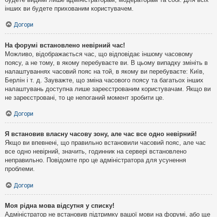
інших ви будете прихованим користувачем.
Догори
На форумі встановлено невірний час!
Можливо, відображається час, що відповідає іншому часовому
поясу, а не тому, в якому перебуваєте ви. В цьому випадку змініть в
налаштуваннях часовий пояс на той, в якому ви перебуваєте: Київ,
Берлін і т. д. Зауважте, що зміна часового поясу та багатьох інших
налаштувань доступна лише зареєстрованим користувачам. Якщо ви
не зареєстровані, то це непоганий момент зробити це.
Догори
Я встановив власну часову зону, але час все одно невірний!
Якщо ви впевнені, що правильно встановили часовий пояс, але час
все одно невірний, значить, годинник на сервері встановлено
неправильно. Повідомте про це адміністратора для усунення
проблеми.
Догори
Моя рідна мова відсутня у списку!
Адміністратор не встановив підтримку вашої мови на форумі, або ще