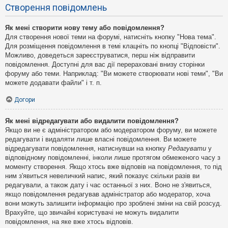
Створення повідомлень
Як мені створити нову тему або повідомлення?
Для створення нової теми на форумі, натисніть кнопку "Нова тема".
Для розміщення повідомлення в темі клацніть по кнопці "Відповісти".
Можливо, доведеться зареєструватися, перш ніж відправити
повідомлення. Доступні для вас дії перераховані внизу сторінки
форуму або теми. Наприклад: "Ви можете створювати нові теми", "Ви
можете додавати файли" і т. п.
Догори
Як мені відредагувати або видалити повідомлення?
Якщо ви не є адміністратором або модератором форуму, ви можете
редагувати і видаляти лише власні повідомлення. Ви можете
відредагувати повідомлення, натиснувши на кнопку
Редагувати
у
відповідному повідомленні, інколи лише протягом обмеженого часу з
моменту створення. Якщо хтось вже відповів на повідомлення, то під
ним з'явиться невеличкий напис, який показує скільки разів ви
редагували, а також дату і час останньої з них. Воно не з'явиться,
якщо повідомлення редагував адміністратор або модератор, хоча
вони можуть залишити інформацію про зроблені зміни на свій розсуд.
Врахуйте, що звичайні користувачі не можуть видалити
повідомлення, на яке вже хтось відповів.