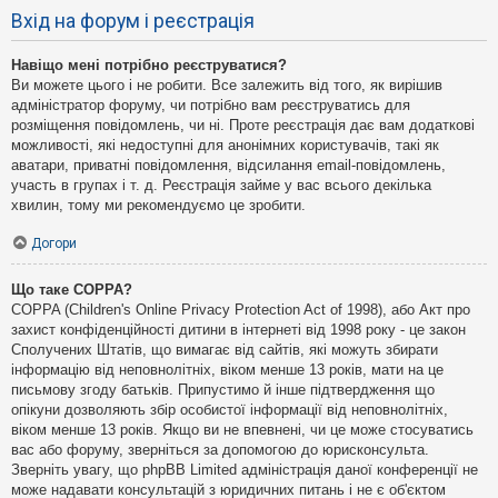
Вхід на форум і реєстрація
Навіщо мені потрібно реєструватися?
Ви можете цього і не робити. Все залежить від того, як вирішив
адміністратор форуму, чи потрібно вам реєструватись для
розміщення повідомлень, чи ні. Проте реєстрація дає вам додаткові
можливості, які недоступні для анонімних користувачів, такі як
аватари, приватні повідомлення, відсилання email-повідомлень,
участь в групах і т. д. Реєстрація займе у вас всього декілька
хвилин, тому ми рекомендуємо це зробити.
Догори
Що таке COPPA?
COPPA (Children's Online Privacy Protection Act of 1998), або Акт про
захист конфіденційності дитини в інтернеті від 1998 року - це закон
Сполучених Штатів, що вимагає від сайтів, які можуть збирати
інформацію від неповнолітніх, віком менше 13 років, мати на це
письмову згоду батьків. Припустимо й інше підтвердження що
опікуни дозволяють збір особистої інформації від неповнолітніх,
віком менше 13 років. Якщо ви не впевнені, чи це може стосуватись
вас або форуму, зверніться за допомогою до юрисконсульта.
Зверніть увагу, що phpBB Limited адміністрація даної конференції не
може надавати консультацій з юридичних питань і не є об'єктом