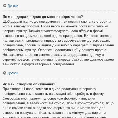
Догори
Як мені додати підпис до мого повідомлення?
Щоб додати підпис до повідомлення, ви повинні спочатку створити
його в вашому профілі. Після цього ви можете поставити галочку
напроти пункту
Завжди використовувати ваш підпис
в формі
створення повідомлення, щоб підпис приєднався. Ви також можете
налаштувати приєднання підпису за замовчуванням до усіх ваших
повідомлень, зробивши відповідний вибір у параграфі "Відправлення
повідомлень" пункту "Особисті налаштування" у вашому профілі.
Незважаючи на це, ви зможете скасувати додавання підпису в
окремих повідомлення, знявши прапорець
Завжди використовувати
ваш підпис
в формі створення повідомлення.
Догори
Як мені створити опитування?
При створенні нової теми чи під час редагування першого
повідомлення теми клацніть на вкладці або перейдіть в форму
Створити опитування
під основною формою написання
повідомлення, в залежності від стилю, який використовується; якщо
ви не бачите такої вкладки або форми, то ви не маєте прав для
створення опитувань. Вкажіть питання і як мінімум два варіанти
відповіді в відповідних полях, переконавшись, що кожен варіант