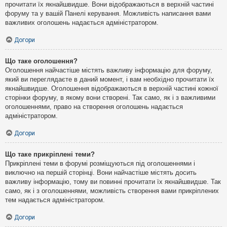
прочитати їх якнайшвидше. Вони відображаються в верхній частині
форуму та у вашій Панелі керування. Можливість написання вами
важливих оголошень надається адміністратором.
Догори
Що таке оголошення?
Оголошення найчастіше містять важливу інформацію для форуму,
який ви переглядаєте в даний момент, і вам необхідно прочитати їх
якнайшвидше. Оголошення відображаються в верхній частині кожної
сторінки форуму, в якому вони створені. Так само, як і з важливими
оголошеннями, право на створення оголошень надається
адміністратором.
Догори
Що таке прикріплені теми?
Прикріплені теми в форумі розміщуються під оголошеннями і
виключно на першій сторінці. Вони найчастіше містять досить
важливу інформацію, тому ви повинні прочитати їх якнайшвидше. Так
само, як і з оголошеннями, можливість створення вами прикріплених
тем надається адміністратором.
Догори