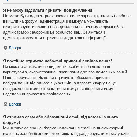
Я не можу відсилати приватні повідомлення!
Це може бути одна з трьох причин: ви не зареєструвались і / або не
ввійшли на форум, адміністрація відімкнула можливість
використовувати приватні повідомлення на всьому форумі або ж
адміністратор заборонив це особисто вам. Зв'яжіться з
адміністратором для отримання додаткової інформації.
Догори
Я постійно отримую небажані приватні повідомлення!
Ви можете автоматично видаляти особисті повідомлення
користувачів, скориставшись правилами для повідомлень у вашій
Панелі керування. Якщо ви отримуєте образливі приватні
повідомлення від одного з учасників, відправте скаргу на це
повідомлення модераторам; вони можуть заборонити йому
надсилання приватних повідомлень.
Догори
Я отримав спам або образливий email від когось із цього
форуму!
Ми шкодуємо про це. Форма надсилання email на цьому форумі
включає засоби безпеки і можливість відслідковувати користувачів,