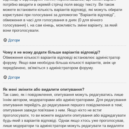
потрібно вводити в окремій стрічці поля вводу тексту. Ви також
можете встановити кількість варіантів відповіді, які можуть обирати
користувачі при голосуванні за допомогою "Варіантів відповіді",
обмеження в часі для голосування в днях (0 для вічного
голосування) і, на сам кінець, можливість зміни варіанту, за який
вони проголосували.
Догори
Чому я не можу додати більше варіантів відповіді?
Обмеження кількості варіантів відповіді встановлює адміністратор
форуму. Якщо вам необхідна більша кількості варіантів, аніж це
передбачено, зв'яжіться з адміністратором форуму.
Догори
Як мені змінити або видалити опитування?
Так само, як і повідомлення, опитування можуть редагуватись лише
їхнім автором, модераторами або адміністраторами. Для редагування
опитування перейдіть до редагування першого повідомлення в темі;
опитування завжди пов'язане з ним. Якщо ніхто не встиг
проголосувати, то ви можете видалити опитування або відредагувати
будь-який з варіантів відповіді. Однак якщо хтось уже проголосував,
лише модератори та адміністратори можуть редагувати та видаляти