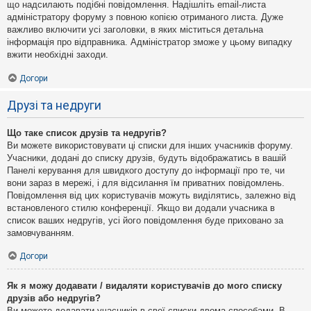
що надсилають подібні повідомлення. Надішліть email-листа
адміністратору форуму з повною копією отриманого листа. Дуже
важливо включити усі заголовки, в яких міститься детальна
інформація про відправника. Адміністратор зможе у цьому випадку
вжити необхідні заходи.
Догори
Друзі та недруги
Що таке список друзів та недругів?
Ви можете використовувати ці списки для інших учасників форуму.
Учасники, додані до списку друзів, будуть відображатись в вашій
Панелі керування для швидкого доступу до інформації про те, чи
вони зараз в мережі, і для відсилання їм приватних повідомлень.
Повідомлення від цих користувачів можуть виділятись, залежно від
встановленого стилю конференції. Якщо ви додали учасника в
список ваших недругів, усі його повідомлення буде приховано за
замовчуванням.
Догори
Як я можу додавати / видаляти користувачів до мого списку
друзів або недругів?
Ви можете додавати учасників в свої списки двома способами. В