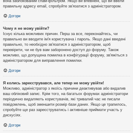
вона заблокований спам-фільтром. Якщо ви впевнені, що ви ввели
правильну адресу email, спробуйте зв'язатися з адміністратором.
Догори
Чому я не можу увійти?
Існує кілька можливих причин. Перш за все, переконайтесь, чи
правильно ви вводите ім'я користувача і пароль. Якщо дані введені
правильно, то необхідно зв'язатися з адміністратором, щоб
перевірити, чи не був вам заборонено доступ до форуму. Також
можливо, що допущена помилка в конфігурації форуму, зв'яжіться з
адміністратором для виправлення помилки.
Догори
Я колись зареєструвався, але тепер не можу увійти!
Можливо, адміністратор з якоїсь причини деактивував або видалив
ваш обліковий запис. Крім того, на багатьох форумах адміністратори
періодично видаляють користувачів, які тривалий час не писали
повідомлень, щоб зменшити розмір бази даних. Якщо це трапилось,
спробуйте ще раз зареєструватись і активніше приймати участь у
дискусіях.
Догори