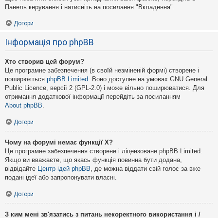
Панель керування і натисніть на посилання "Вкладення".
Догори
Інформація про phpBB
Хто створив цей форум?
Це програмне забезпечення (в своїй незміненій формі) створене і
поширюється
phpBB Limited
. Воно доступне на умовах GNU General
Public Licence, версії 2 (GPL-2.0) і може вільно поширюватися. Для
отримання додаткової інформації перейдіть за посиланням
About phpBB
.
Догори
Чому на форумі немає функції X?
Це програмне забезпечення створене і ліцензоване phpBB Limited.
Якщо ви вважаєте, що якась функція повинна бути додана,
відвідайте
Центр ідей phpBB
, де можна віддати свій голос за вже
подані ідеї або запропонувати власні.
Догори
З ким мені зв'язатись з питань некоректного використання і /