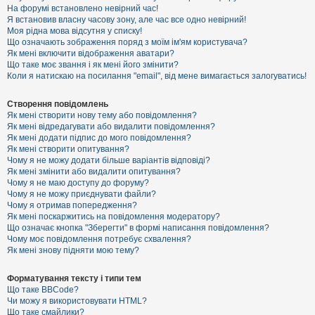
е
На форумі встановлено невірний час!
з
Я встановив власну часову зону, але час все одно невірний!
в
і
Моя рідна мова відсутня у списку!
д
Що означають зображення поряд з моїм ім'ям користувача?
п
Як мені включити відображення аватари?
о
Що таке моє звання і як мені його змінити?
в
Коли я натискаю на посилання "email", від мене вимагається залогуватись!
і
д
е
Створення повідомлень
й
Як мені створити нову тему або повідомлення?
Як мені відредагувати або видалити повідомлення?
Як мені додати підпис до мого повідомлення?
А
Як мені створити опитування?
к
Чому я не можу додати більше варіантів відповіді?
т
Як мені змінити або видалити опитування?
и
Чому я не маю доступу до форуму?
в
Чому я не можу приєднувати файли?
н
Чому я отримав попередження?
і
т
Як мені поскаржитись на повідомлення модератору?
е
Що означає кнопка "Зберегти" в формі написання повідомлення?
м
Чому моє повідомлення потребує схвалення?
и
Як мені знову підняти мою тему?
Форматування тексту і типи тем
П
Що таке BBCode?
о
Чи можу я використовувати HTML?
ш
Що таке смайлики?
у