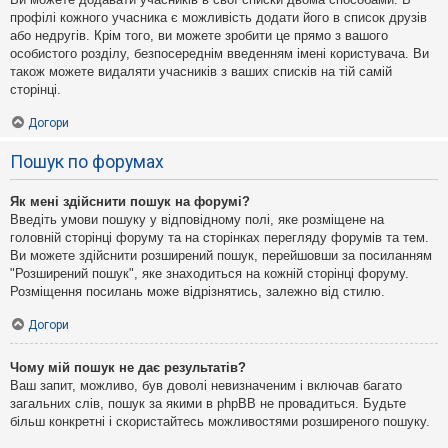
профілі кожного учасника є можливість додати його в список друзів
або недругів. Крім того, ви можете зробити це прямо з вашого
особистого розділу, безпосереднім введенням імені користувача. Ви
також можете видаляти учасників з ваших списків на тій самій
сторінці.
Догори
Пошук по форумах
Як мені здійснити пошук на форумі?
Введіть умови пошуку у відповідному полі, яке розміщене на
головній сторінці форуму та на сторінках перегляду форумів та тем.
Ви можете здійснити розширений пошук, перейшовши за посиланням
"Розширений пошук", яке знаходиться на кожній сторінці форуму.
Розміщення посилань може відрізнятись, залежно від стилю.
Догори
Чому мій пошук не дає результатів?
Ваш запит, можливо, був доволі невизначеним і включав багато
загальних слів, пошук за якими в phpBB не провадиться. Будьте
більш конкретні і скористайтесь можливостями розширеного пошуку.