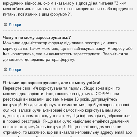
юридичних відносин, окрім вказаних у відповіді на питання "З ким
мені зв'язатись з питань некоректного використання і / або юридичних
питань, пов'язаних з цим форумом?".
Догори
Чому я не можу зареєструватись?
Можливо адміністратор форуму відключив реєстрацію нових
користувачів. Також можливо, що він заблокував вашу IP-адресу або
ім'я користувача, яке ви намагаєтесь зареєструвати. Зверніться за
допомогою до адміністратора форуму.
Догори
Я тільки що зареєструвався, але не можу увійти!
Перевірте свої ім'я користувача та пароль. Якщо вони вірні, то
можливі два варіанти. Якщо включена підтримка COPPA і при
реєстрації ви вказали, що вам менше 13 років, дотримуйтесь
інструкцій. На деяких форумах вимагається, щоб усі зареєстровані
облікові записи були активовані самостійно користувачами або
адміністратором до входу в систему. Ця інформація відображається
в процесі реєстрації. Якщо вам було надіслано email-повідомлення
поштою, дотримуйтесь інструкцій. Якщо email-повідомлення не
отримано, то можливо, що ви вказали неправильну адресу email або