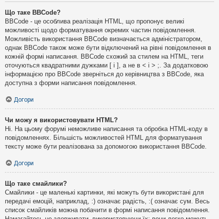
Що таке BBCode?
BBCode - це особлива реалізація HTML, що пропонує великі
можливості щодо форматування окремих частин повідомлення.
Можливість використання BBCode визначається адміністратором,
однак BBCode також може бути відключений на рівні повідомлення в
кожній формі написання. BBCode схожий за стилем на HTML, теги
оточуються квадратними дужками [ і ], а не в < і > ;. За додатковою
інформацією про BBCode зверніться до керівництва з BBCode, яка
доступна з форми написання повідомлення.
Догори
Чи можу я використовувати HTML?
Ні. На цьому форумі неможливе написання та обробка HTML-коду в
повідомленнях. Більшість можливостей HTML для форматування
тексту може бути реалізована за допомогою використання BBCode.
Догори
Що таке смайлики?
Смайлики - це маленькі картинки, які можуть бути використані для
передачі емоцій, наприклад, :) означає радість, :( означає сум. Весь
список смайликів можна побачити в формі написання повідомлення.
Намагайтесь не зловживати, використовуючи їх: вони легко можуть