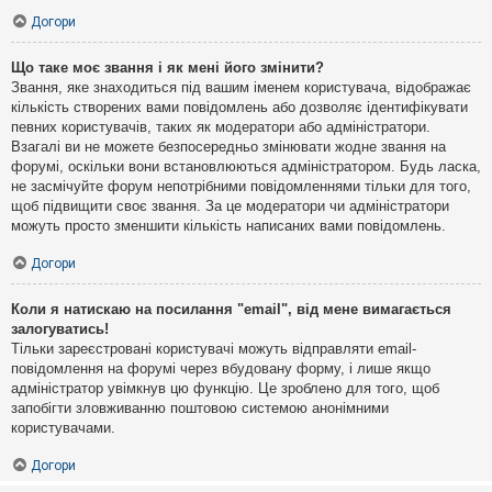
Догори
Що таке моє звання і як мені його змінити?
Звання, яке знаходиться під вашим іменем користувача, відображає
кількість створених вами повідомлень або дозволяє ідентифікувати
певних користувачів, таких як модератори або адміністратори.
Взагалі ви не можете безпосередньо змінювати жодне звання на
форумі, оскільки вони встановлюються адміністратором. Будь ласка,
не засмічуйте форум непотрібними повідомленнями тільки для того,
щоб підвищити своє звання. За це модератори чи адміністратори
можуть просто зменшити кількість написаних вами повідомлень.
Догори
Коли я натискаю на посилання "email", від мене вимагається
залогуватись!
Тільки зареєстровані користувачі можуть відправляти email-
повідомлення на форумі через вбудовану форму, і лише якщо
адміністратор увімкнув цю функцію. Це зроблено для того, щоб
запобігти зловживанню поштовою системою анонімними
користувачами.
Догори