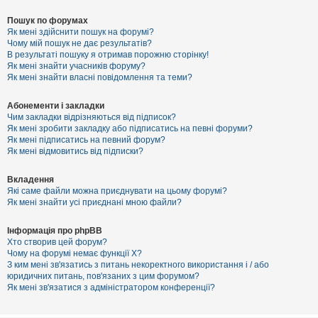
Пошук по форумах
Як мені здійснити пошук на форумі?
Чому мій пошук не дає результатів?
В результаті пошуку я отримав порожню сторінку!
Як мені знайти учасників форуму?
Як мені знайти власні повідомлення та теми?
Абонементи і закладки
Чим закладки відрізняються від підписок?
Як мені зробити закладку або підписатись на певні форуми?
Як мені підписатись на певний форум?
Як мені відмовитись від підписки?
Вкладення
Які саме файли можна приєднувати на цьому форумі?
Як мені знайти усі приєднані мною файли?
Інформація про phpBB
Хто створив цей форум?
Чому на форумі немає функції X?
З ким мені зв'язатись з питань некоректного використання і / або
юридичних питань, пов'язаних з цим форумом?
Як мені зв'язатися з адміністратором конференції?