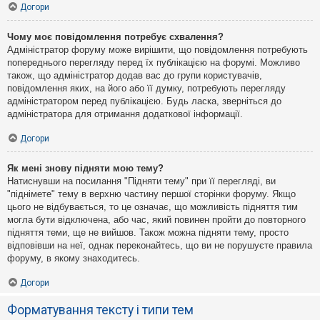
Догори
Чому моє повідомлення потребує схвалення?
Адміністратор форуму може вирішити, що повідомлення потребують
попереднього перегляду перед їх публікацією на форумі. Можливо
також, що адміністратор додав вас до групи користувачів,
повідомлення яких, на його або її думку, потребують перегляду
адміністратором перед публікацією. Будь ласка, зверніться до
адміністратора для отримання додаткової інформації.
Догори
Як мені знову підняти мою тему?
Натиснувши на посилання "Підняти тему" при її перегляді, ви
"піднімете" тему в верхню частину першої сторінки форуму. Якщо
цього не відбувається, то це означає, що можливість підняття тим
могла бути відключена, або час, який повинен пройти до повторного
підняття теми, ще не вийшов. Також можна підняти тему, просто
відповівши на неї, однак переконайтесь, що ви не порушуєте правила
форуму, в якому знаходитесь.
Догори
Форматування тексту і типи тем