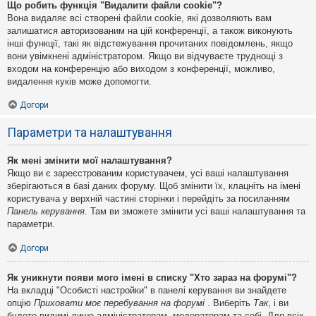
Що робить функція "Видалити файли cookie"?
Вона видаляє всі створені файли cookie, які дозволяють вам
залишатися авторизованим на цій конференції, а також виконують
інші функції, такі як відстежування прочитаних повідомлень, якщо
вони увімкнені адміністратором. Якщо ви відчуваєте труднощі з
входом на конференцію або виходом з конференції, можливо,
видалення куків може допомогти.
Догори
Параметри та налаштування
Як мені змінити мої налаштування?
Якщо ви є зареєстрованим користувачем, усі ваші налаштування
зберігаються в базі даних форуму. Щоб змінити їх, клацніть на імені
користувача у верхній частині сторінки і перейдіть за посиланням
Панель керування
. Там ви зможете змінити усі ваші налаштування та
параметри.
Догори
Як уникнути появи мого імені в списку "Хто зараз на форумі"?
На вкладці "Особисті настройки" в панелі керування ви знайдете
опцію
Приховати моє перебування на форумі
. Виберіть
Так
, і ви
будете видимі лише адміністраторам, модераторам та собі. Для всіх