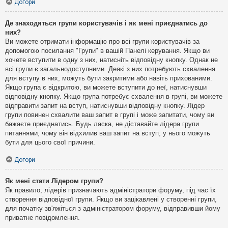
Догори
Де знаходяться групи користувачів і як мені приєднатись до
них?
Ви можете отримати інформацію про всі групи користувачів за
допомогою посилання "Групи" в вашій Панелі керування. Якщо ви
хочете вступити в одну з них, натисніть відповідну кнопку. Однак не
всі групи є загальнодоступними. Деякі з них потребують схвалення
для вступу в них, можуть бути закритими або навіть прихованими.
Якщо група є відкритою, ви можете вступити до неї, натиснувши
відповідну кнопку. Якщо група потребує схвалення в групі, ви можете
відправити запит на вступ, натиснувши відповідну кнопку. Лідер
групи повинен схвалити ваш запит в групі і може запитати, чому ви
бажаєте приєднатись. Будь ласка, не діставайте лідера групи
питаннями, чому він відхилив ваш запит на вступ, у нього можуть
бути для цього свої причини.
Догори
Як мені стати Лідером групи?
Як правило, лідерів призначають адміністратори форуму, під час їх
створення відповідної групи. Якщо ви зацікавлені у створенні групи,
для початку зв'яжіться з адміністратором форуму, відправивши йому
приватне повідомлення.