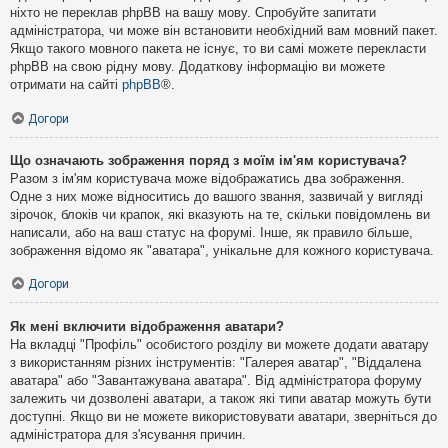
ніхто не переклав phpBB на вашу мову. Спробуйте запитати
адміністратора, чи може він встановити необхідний вам мовний пакет.
Якщо такого мовного пакета не існує, то ви самі можете перекласти
phpBB на свою рідну мову. Додаткову інформацію ви можете
отримати на сайті
phpBB
®.
Догори
Що означають зображення поряд з моїм ім'ям користувача?
Разом з ім'ям користувача може відображатись два зображення.
Одне з них може відноситись до вашого звання, зазвичай у вигляді
зірочок, блоків чи крапок, які вказують на те, скільки повідомлень ви
написали, або на ваш статус на форумі. Інше, як правило більше,
зображення відомо як "аватара", унікальне для кожного користувача.
Догори
Як мені включити відображення аватари?
На вкладці "Профіль" особистого розділу ви можете додати аватару
з використанням різних інструментів: "Галерея аватар", "Віддалена
аватара" або "Завантажувана аватара". Від адміністратора форуму
залежить чи дозволені аватари, а також які типи аватар можуть бути
доступні. Якщо ви не можете використовувати аватари, зверніться до
адміністратора для з'ясування причин.