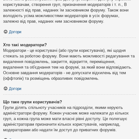
користувачам, створення груп, призначення модераторів і т. п., В
залежності від прав, наданих їм засновником форуму. Також вони
володіють усіма можливостями модераторів в усіх форумах,
залежно від прав, наданих ним засновником форуму.
Догори
Хто такі модератори?
Модератори - це користувачі (або групи користувачів), які щодня
стежать за роботою форуму. Вони мають можливості редагування та
видалення повідомлень, закриття, відкриття, переміщення,
видалення та об'єднання тем на форумі, за який вони відповідають.
Основне завдання модераторів - не допускати відхилень від тем
(оффтопік) та розміщень образливих повідомлень.
Догори
Що таке групи користувачів?
Групи ділять спільноту учасників на підрозділи, якими керують
адміністратори форуму. Кожен учасник може належати до кількох
груп, а кожна група може мати власні рівні доступу. Це полегшує
адміністраторам призначити кількох користувачів, наприклад,
модераторами або надати їм доступ до приватних форумів.