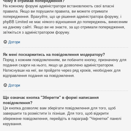
Чому я отримав попередження?
На кожному форумі адміністратори встановлюють свої власні
правила. Якщо ви порушили правила, ви можете отримати
попередження. Врахуйте, що це рішення адміністратора форуму, і
phpBB Limited не має ніякого відношення до попереджень, винесеним
на даному сайті. Якщо ви не знаєте, за що отримали попередження,
зв'яжіться з адміністратором форуму.
Догори
Як мені поскаржитись на повідомлення модератору?
Поряд з кожним повідомленням, ви побачите кнопку, призначену для
подання скарги на нього, якщо це дозволено адміністратором.
Натиснувши на неї, ви пройдете через ряд кроків, необхідних для
відправлення подання на повідомлення.
Догори
Що означає кнопка "Зберегти" в формі написання
повідомлення?
Ця кнопка дозволяє вам зберігати повідомлення для того, щоб
завершити та розмістити їх пізніше. Для того, щоб відкрити
збережене повідомлення, перейдіть в параграф "Чернетки" панелі
керування.