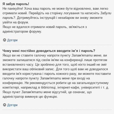
Я забув пароль!
Не панікуйте! Хоча ваш пароль не може бути відновлено, вам легко
отримати новий. Перейдіть на сторінку логування та натисніть
Забули
пароль?
. Дотримуйтесь інструкцій і незабаром ви знову зможете
увійти на форум.
Якщо не вдалося отримати новий пароль, зв'яжіться з
адміністратором форуму.
Догори
Чому мені постійно доводиться вводити ім’я і пароль?
Якщо ви не ставите галочку напроти пункту
Запам'ятати мене
, ви
зможете залишатися під своїм ім'ям на конференції лише протягом
встановленого часу. Це зроблено для того, щоб ніхто інший не зміг
використати ваш обліковий запис. Для того щоб вам не доводилося
вводити ім'я користувача і пароль кожного разу, ви можете поставити
галочку напроти пункту
Запам'ятати мене
при вході на
конференцію. Не рекомендується робити це на загальнодоступному
комп'ютері, наприклад в бібліотеці, інтернет-кафе, університеті і т. д.
Якщо пункт
Запам'ятати мене
відсутній, це означає, що
адміністратор вимкнув цю функцію.
Догори