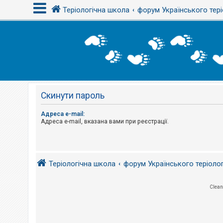
Теріологічна школа
форум Українського тері
В
х
і
д
Скинути пароль
Р
е
є
Адреса e-mail:
с
Адреса e-mail, вказана вами при реєстрації.
т
р
а
ц
і
я
Теріологічна школа
форум Українського теріоло
Clean
Т
е
м
и
б