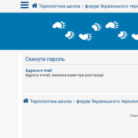
Теріологічна школа
форум Українського тері
В
х
і
д
Скинути пароль
Р
е
є
Адреса e-mail:
с
Адреса e-mail, вказана вами при реєстрації.
т
р
а
ц
і
я
Теріологічна школа
форум Українського теріоло
Clean
Т
е
м
и
б