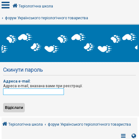
Теріологічна школа
форум Українського теріологічного товариства
В
х
і
д
Р
е
Скинути пароль
є
с
т
Адреса e-mail:
р
Адреса e-mail, вказана вами при реєстрації.
а
ц
і
я
Т
е
Теріологічна школа
форум Українського теріологічного товариства
м
и
б