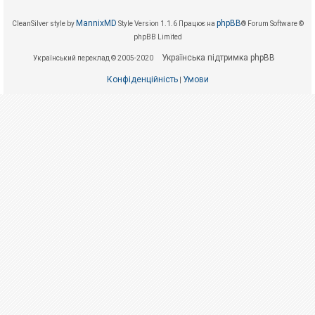
е
з
в
MannixMD
phpBB
CleanSilver style by
Style Version 1.1.6
Працює на
® Forum Software ©
і
phpBB Limited
д
п
Українська підтримка phpBB
о
Український переклад © 2005-2020
в
і
Конфіденційність
Умови
|
д
е
й
А
к
т
и
в
н
і
т
е
м
и
П
о
ш
у