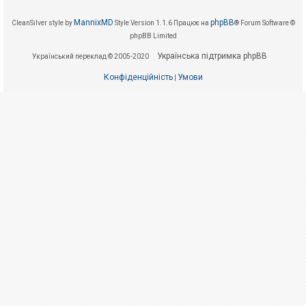
е
з
в
MannixMD
phpBB
CleanSilver style by
Style Version 1.1.6
Працює на
® Forum Software ©
і
phpBB Limited
д
п
Українська підтримка phpBB
о
Український переклад © 2005-2020
в
і
Конфіденційність
Умови
|
д
е
й
А
к
т
и
в
н
і
т
е
м
и
П
о
ш
у