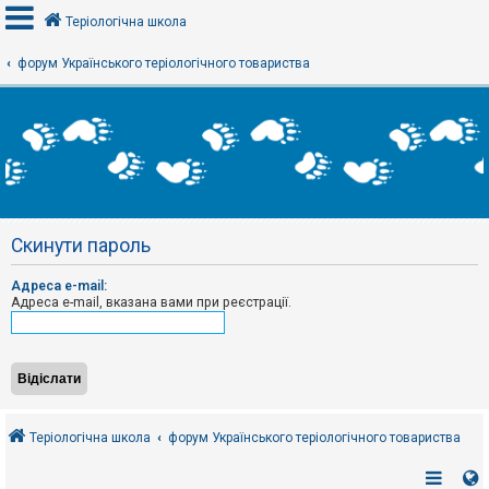
Теріологічна школа
форум Українського теріологічного товариства
В
х
і
д
Р
е
Скинути пароль
є
с
т
Адреса e-mail:
р
Адреса e-mail, вказана вами при реєстрації.
а
ц
і
я
Т
е
Теріологічна школа
форум Українського теріологічного товариства
м
и
б