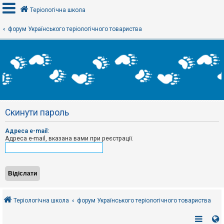
Теріологічна школа
форум Українського теріологічного товариства
В
х
і
д
Р
е
Скинути пароль
є
с
т
Адреса e-mail:
р
Адреса e-mail, вказана вами при реєстрації.
а
ц
і
я
Т
е
Теріологічна школа
форум Українського теріологічного товариства
м
и
б