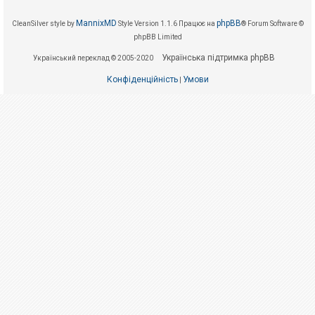
е
з
в
MannixMD
phpBB
CleanSilver style by
Style Version 1.1.6
Працює на
® Forum Software ©
і
phpBB Limited
д
п
Українська підтримка phpBB
о
Український переклад © 2005-2020
в
і
Конфіденційність
Умови
|
д
е
й
А
к
т
и
в
н
і
т
е
м
и
П
о
ш
у