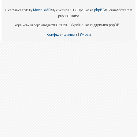
е
з
в
MannixMD
phpBB
CleanSilver style by
Style Version 1.1.6
Працює на
® Forum Software ©
і
phpBB Limited
д
п
Українська підтримка phpBB
о
Український переклад © 2005-2020
в
і
Конфіденційність
Умови
|
д
е
й
А
к
т
и
в
н
і
т
е
м
и
П
о
ш
у