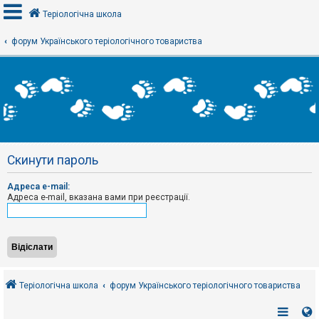
Теріологічна школа
форум Українського теріологічного товариства
В
х
і
д
Р
е
Скинути пароль
є
с
т
Адреса e-mail:
р
Адреса e-mail, вказана вами при реєстрації.
а
ц
і
я
Т
е
Теріологічна школа
форум Українського теріологічного товариства
м
и
б