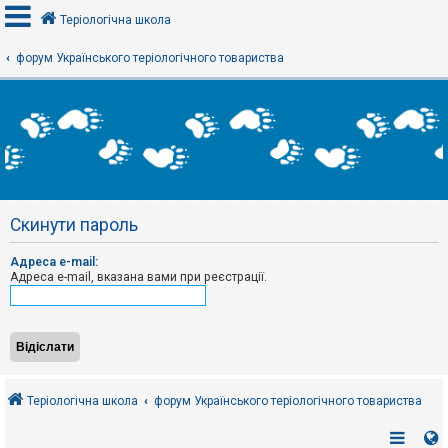
Теріологічна школа
форум Українського теріологічного товариства
В
х
і
д
Р
е
Скинути пароль
є
с
т
Адреса e-mail:
р
Адреса e-mail, вказана вами при реєстрації.
а
ц
і
я
Т
е
Теріологічна школа
форум Українського теріологічного товариства
м
и
б