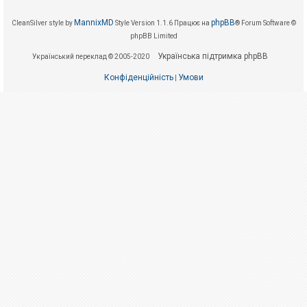
е
з
в
MannixMD
phpBB
CleanSilver style by
Style Version 1.1.6
Працює на
® Forum Software ©
і
phpBB Limited
д
п
Українська підтримка phpBB
о
Український переклад © 2005-2020
в
і
Конфіденційність
Умови
|
д
е
й
А
к
т
и
в
н
і
т
е
м
и
П
о
ш
у