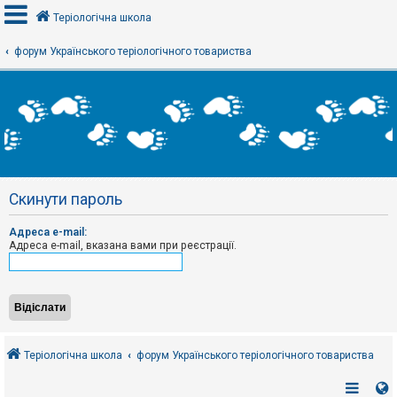
Теріологічна школа
форум Українського теріологічного товариства
В
х
і
д
Р
е
Скинути пароль
є
с
т
Адреса e-mail:
р
Адреса e-mail, вказана вами при реєстрації.
а
ц
і
я
Т
е
Теріологічна школа
форум Українського теріологічного товариства
м
и
б