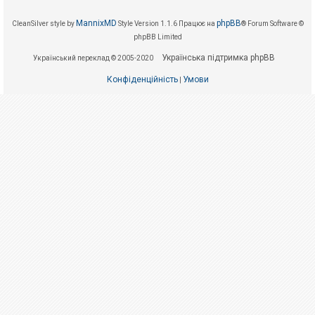
е
з
в
MannixMD
phpBB
CleanSilver style by
Style Version 1.1.6
Працює на
® Forum Software ©
і
phpBB Limited
д
п
Українська підтримка phpBB
о
Український переклад © 2005-2020
в
і
Конфіденційність
Умови
|
д
е
й
А
к
т
и
в
н
і
т
е
м
и
П
о
ш
у