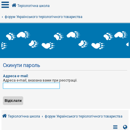
Теріологічна школа
форум Українського теріологічного товариства
В
х
і
д
Р
е
Скинути пароль
є
с
т
Адреса e-mail:
р
Адреса e-mail, вказана вами при реєстрації.
а
ц
і
я
Т
е
Теріологічна школа
форум Українського теріологічного товариства
м
и
б