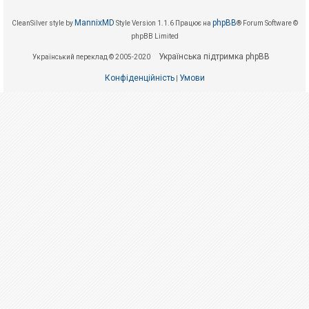
е
з
в
MannixMD
phpBB
CleanSilver style by
Style Version 1.1.6
Працює на
® Forum Software ©
і
phpBB Limited
д
п
Українська підтримка phpBB
о
Український переклад © 2005-2020
в
і
Конфіденційність
Умови
|
д
е
й
А
к
т
и
в
н
і
т
е
м
и
П
о
ш
у