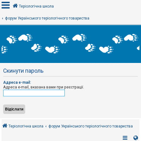
Теріологічна школа
форум Українського теріологічного товариства
В
х
і
д
Р
е
Скинути пароль
є
с
т
Адреса e-mail:
р
Адреса e-mail, вказана вами при реєстрації.
а
ц
і
я
Т
е
Теріологічна школа
форум Українського теріологічного товариства
м
и
б