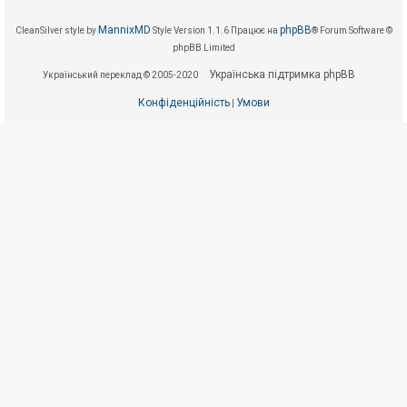
е
з
в
MannixMD
phpBB
CleanSilver style by
Style Version 1.1.6
Працює на
® Forum Software ©
і
phpBB Limited
д
п
Українська підтримка phpBB
о
Український переклад © 2005-2020
в
і
Конфіденційність
Умови
|
д
е
й
А
к
т
и
в
н
і
т
е
м
и
П
о
ш
у