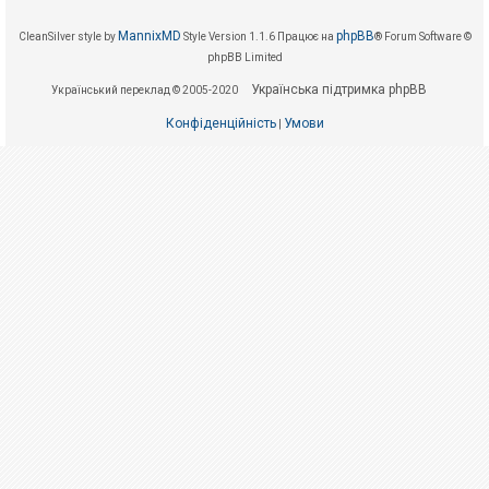
е
з
в
MannixMD
phpBB
CleanSilver style by
Style Version 1.1.6
Працює на
® Forum Software ©
і
phpBB Limited
д
п
Українська підтримка phpBB
о
Український переклад © 2005-2020
в
і
Конфіденційність
Умови
|
д
е
й
А
к
т
и
в
н
і
т
е
м
и
П
о
ш
у