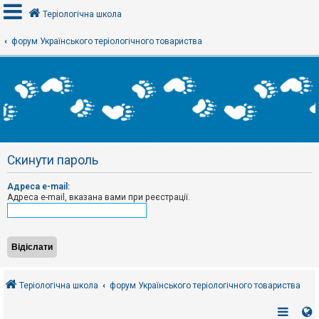
Теріологічна школа
форум Українського теріологічного товариства
В
х
і
д
Р
е
Скинути пароль
є
с
т
Адреса e-mail:
р
Адреса e-mail, вказана вами при реєстрації.
а
ц
і
я
Т
е
Теріологічна школа
форум Українського теріологічного товариства
м
и
б