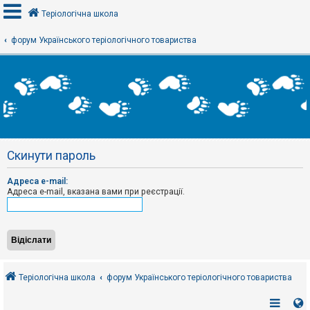
Теріологічна школа
форум Українського теріологічного товариства
В
х
і
д
Р
е
Скинути пароль
є
с
т
Адреса e-mail:
р
Адреса e-mail, вказана вами при реєстрації.
а
ц
і
я
Т
е
Теріологічна школа
форум Українського теріологічного товариства
м
и
б