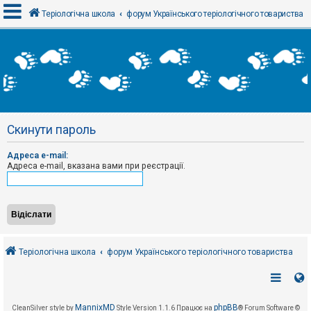
Теріологічна школа
форум Українського теріологічного товариства
В
х
і
д
Скинути пароль
Р
е
Адреса e-mail:
є
с
Адреса e-mail, вказана вами при реєстрації.
т
р
а
ц
і
я
Теріологічна школа
форум Українського теріологічного товариства
Т
е
м
и
б
MannixMD
phpBB
CleanSilver style by
Style Version 1.1.6
Працює на
® Forum Software ©