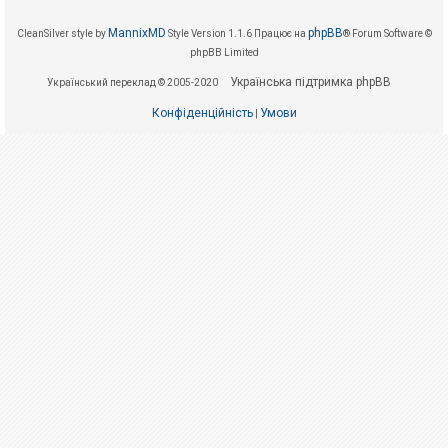
е
з
в
MannixMD
phpBB
CleanSilver style by
Style Version 1.1.6
Працює на
® Forum Software ©
і
phpBB Limited
д
п
Українська підтримка phpBB
о
Український переклад © 2005-2020
в
і
Конфіденційність
Умови
|
д
е
й
А
к
т
и
в
н
і
т
е
м
и
П
о
ш
у