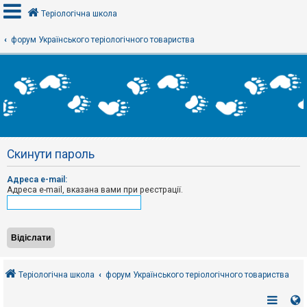
Теріологічна школа
форум Українського теріологічного товариства
В
х
і
д
Р
е
Скинути пароль
є
с
т
Адреса e-mail:
р
Адреса e-mail, вказана вами при реєстрації.
а
ц
і
я
Т
е
Теріологічна школа
форум Українського теріологічного товариства
м
и
б