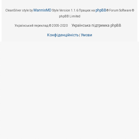
е
з
в
MannixMD
phpBB
CleanSilver style by
Style Version 1.1.6
Працює на
® Forum Software ©
і
phpBB Limited
д
п
Українська підтримка phpBB
о
Український переклад © 2005-2020
в
і
Конфіденційність
Умови
|
д
е
й
А
к
т
и
в
н
і
т
е
м
и
П
о
ш
у