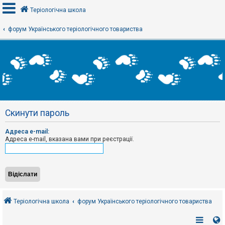
Теріологічна школа
форум Українського теріологічного товариства
В
х
і
д
Р
е
Скинути пароль
є
с
т
Адреса e-mail:
р
Адреса e-mail, вказана вами при реєстрації.
а
ц
і
я
Т
е
Теріологічна школа
форум Українського теріологічного товариства
м
и
б