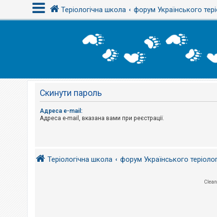
Теріологічна школа
форум Українського тері
В
х
і
д
Скинути пароль
Р
е
є
Адреса e-mail:
с
Адреса e-mail, вказана вами при реєстрації.
т
р
а
ц
і
я
Теріологічна школа
форум Українського теріоло
Clean
Т
е
м
и
б