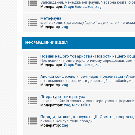
е
Заповідання, менеджмент фауни, Червона книга, біо
з
Модератори:
Игорь Евстафьев
,
zag
в
і
д
Метафауна
п
що не входить до складу "дикої" фауни, але й не дома
о
Модератор:
zag
в
і
д
е
ІНФОРМАЦІЙНИЙ ВІДДІЛ
й
Новини нашого товариства - Новости нашего об
Про новини і події в теріологічному середовищі, семін
А
Модератори:
Игорь Евстафьев
,
zag
к
т
и
Анонси конференцій, семінарів, презентацій - Ано
в
повідомлення про захисти дисертацій, апробації дисе
н
Модератор:
zag
і
т
Література - литература
е
м
лінки на сайти із зоологічною літературою, інформаці
и
Модератори:
zag
,
Nick.Tallus
Поради, питання, консультації - Советы, вопросы
питання, консультації, поради
П
Модератор:
zag
о
ш
у