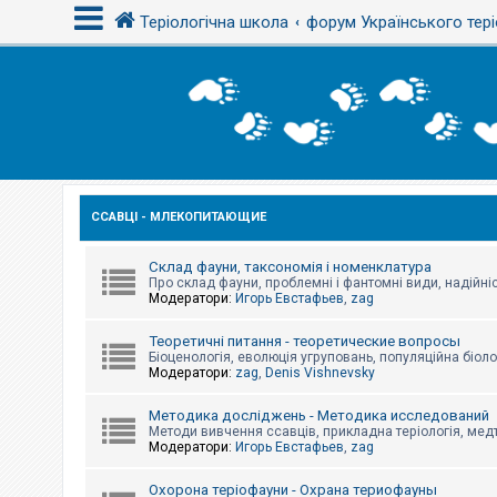
Теріологічна школа
форум Українського тері
В
х
і
д
ССАВЦІ - МЛЕКОПИТАЮЩИЕ
Р
е
є
с
Склад фауни, таксономія і номенклатура
т
Про склад фауни, проблемні і фантомні види, надійніс
р
Модератори:
Игорь Евстафьев
,
zag
а
ц
Теоретичні питання - теоретические вопросы
і
Біоценологія, еволюція угруповань, популяційна біоло
я
Модератори:
zag
,
Denis Vishnevsky
Методика досліджень - Методика исследований
Т
Методи вивчення ссавців, прикладна теріологія, медт
е
Модератори:
Игорь Евстафьев
,
zag
м
и
б
Охорона теріофауни - Охрана териофауны