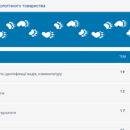
ологічного товариства
ТЕМ
19
ть ідентифікації видів, номенклатуру
12
гія
17
еріологія