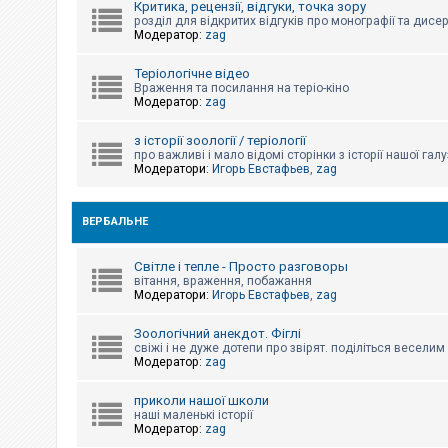
Критика, рецензії, відгуки, точка зору
к
розділ для відкритих відгуків про монографії та дисер
Модератор:
zag
Д
Теріологічне відео
о
Враження та посилання на теріо-кіно
п
Модератор:
zag
о
м
о
з історії зоології / теріології
г
про важливі і мало відомі сторінки з історії нашої галу
а
Модератори:
Игорь Евстафьев
,
zag
ВЕРБАЛЬНЕ
Світле і тепле - Просто разговоры
вітання, враження, побажання
Модератори:
Игорь Евстафьев
,
zag
Зоологічний анекдот. Фіглі
свіжі і не дуже дотепи про звірят. поділіться весели
Модератор:
zag
приколи нашої школи
наші маленькі історії
Модератор:
zag