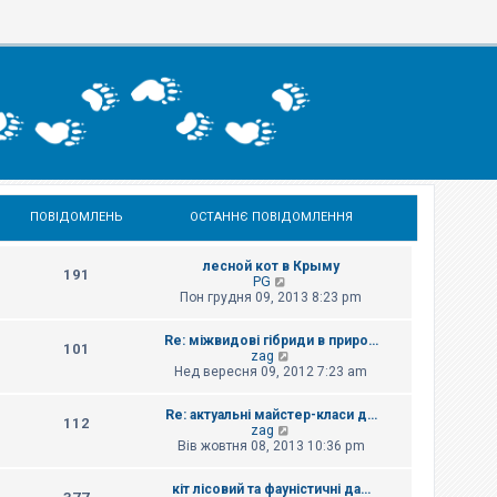
ПОВІДОМЛЕНЬ
ОСТАННЄ ПОВІДОМЛЕННЯ
лесной кот в Крыму
191
П
PG
е
Пон грудня 09, 2013 8:23 pm
р
е
Re: міжвидові гібриди в приро…
г
101
П
zag
л
е
Нед вересня 09, 2012 7:23 am
я
р
н
е
у
Re: актуальні майстер-класи д…
г
т
112
П
zag
л
и
е
Вів жовтня 08, 2013 10:36 pm
я
о
р
н
с
е
у
т
кіт лісовий та фауністичні да…
г
т