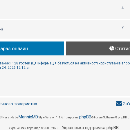
4
7
н)
зараз онлайн
Стати
ваних і 128 гостей (Ця інформація базується на активності користувачів впр
 24, 2026 12:12 am
гічного товариства
Зв'
MannixMD
phpBB
Silver style by
Style Version 1.1.6
Працює на
® Forum Software © phpBB L
Українська підтримка phpBB
Український переклад © 2005-2020