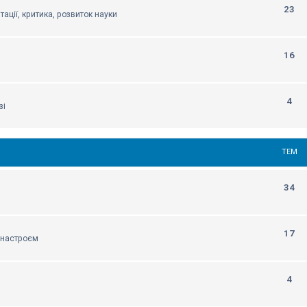
23
тації, критика, розвиток науки
16
4
зі
ТЕМ
34
17
м настроєм
4