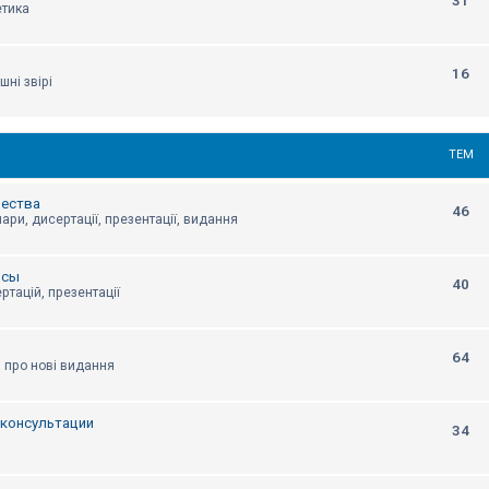
31
етика
16
шні звірі
ТЕМ
щества
46
ари, дисертації, презентації, видання
нсы
40
ртацій, презентації
64
я про нові видання
, консультации
34