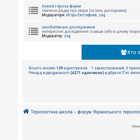
поезія і проза фауни
поетичні рядки про звірів (та їхніх дослідників)
Модератори:
Игорь Евстафьев
,
zag
шнобелівські дослідження
непересічні дослідження ссавців (або в цілому твари
Модератор:
zag
Хто 
Всього онлайн
129
користувачів :: 1 зареєстрований, 0 прихо
Рекорд відвідуваності
(4271 одночасно)
відбувся П'ят липня
Теріологічна школа
форум Українського теріоло
Clean