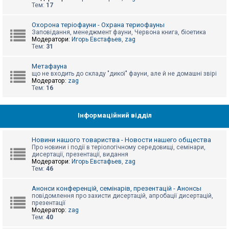
е
Тем:
17
з
в
і
Охорона теріофауни - Охрана териофауны
д
Заповідання, менеджмент фауни, Червона книга, біоетика
п
Модератори:
Игорь Евстафьев
,
zag
о
Тем:
31
в
і
д
Метафауна
е
що не входить до складу "дикої" фауни, але й не домашні звірі
й
Модератор:
zag
Тем:
16
А
к
Інформаційний відділ
т
и
в
Новини нашого товариства - Новости нашего общества
н
Про новини і події в теріологічному середовищі, семінари,
і
дисертації, презентації, видання
т
Модератори:
Игорь Евстафьев
,
zag
е
Тем:
46
м
и
Анонси конференцій, семінарів, презентацій - Анонсы
повідомлення про захисти дисертацій, апробації дисертацій,
презентації
П
Модератор:
zag
о
Тем:
40
ш
у