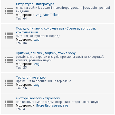
к
Література - литература
лінки на сайти із зоологічною літературою, інформація про нові
видання
Модератори:
zag
,
Nick.Tallus
Д
Тем:
64
о
п
о
Поради, питання, консультації - Советы, вопросы,
м
консультации
о
питання, консультації, поради
г
Модератор:
zag
а
Тем:
34
Критика, рецензії, відгуки, точка зору
розділ для відкритих відгуків про монографії та дисертації,
критика, розвиток науки
Модератор:
zag
Тем:
23
Теріологічне відео
Враження та посилання на теріо-кіно
Модератор:
zag
Тем:
16
з історії зоології / теріології
про важливі і мало відомі сторінки з історії нашої галузі
Модератори:
Игорь Евстафьев
,
zag
Тем:
4