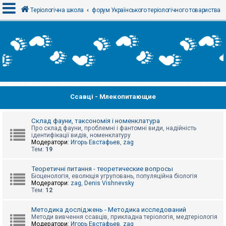
Теріологічна школа
форум Українського теріологічного товариства
В
х
і
д
Ссавці - Млекопитающие
Р
е
є
с
Склад фауни, таксономія і номенклатура
т
Про склад фауни, проблемні і фантомні види, надійність
р
ідентифікації видів, номенклатуру
а
Модератори:
Игорь Евстафьев
,
zag
ц
Тем:
19
і
я
Теоретичні питання - теоретические вопросы
Біоценологія, еволюція угруповань, популяційна біологія
Модератори:
zag
,
Denis Vishnevsky
Тем:
12
Т
е
м
Методика досліджень - Методика исследований
и
Методи вивчення ссавців, прикладна теріологія, медтеріологія
б
Модератори:
Игорь Евстафьев
,
zag