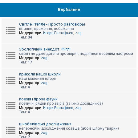
Вербальне
Світле і тепле - Просто разговоры
вітання, враження, побажання
Модератори:
Игорь Евстафьев
,
zag
Тем:
34
Зоологічний анекдот. Фіглі
свіжі і не дуже дотепи про звірят. поділіться веселим настроєм
Модератор:
zag
Тем:
17
приколи нашої школи
наші маленькі історії
Модератор:
zag
Тем:
4
поезія і проза фауни
поетичні рядки про звірів (та їхніх дослідників)
Модератори:
Игорь Евстафьев
,
zag
Тем:
4
шнобелівські дослідження
непересічні дослідження ссавців (або в цілому тварин)
Модератор:
zag
Тем:
7