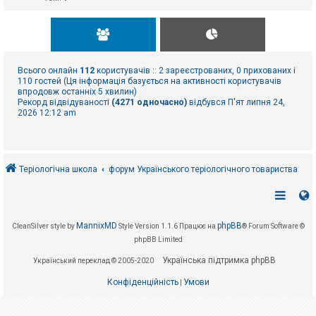
Всього онлайн
112
користувачів :: 2 зареєстрованих, 0 прихованих і
110 гостей (Ця інформація базується на активності користувачів
впродовж останніх 5 хвилин)
Рекорд відвідуваності
(4271 одночасно)
відбувся П'ят липня 24,
2026 12:12 am
Теріологічна школа
форум Українського теріологічного товариства
MannixMD
phpBB
CleanSilver style by
Style Version 1.1.6
Працює на
® Forum Software ©
phpBB Limited
Українська підтримка phpBB
Український переклад © 2005-2020
Конфіденційність
Умови
|