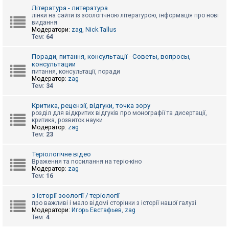
к
Література - литература
лінки на сайти із зоологічною літературою, інформація про нові
видання
Модератори:
zag
,
Nick.Tallus
Д
Тем:
64
о
п
о
Поради, питання, консультації - Советы, вопросы,
м
консультации
о
питання, консультації, поради
г
Модератор:
zag
а
Тем:
34
Критика, рецензії, відгуки, точка зору
розділ для відкритих відгуків про монографії та дисертації,
критика, розвиток науки
Модератор:
zag
Тем:
23
Теріологічне відео
Враження та посилання на теріо-кіно
Модератор:
zag
Тем:
16
з історії зоології / теріології
про важливі і мало відомі сторінки з історії нашої галузі
Модератори:
Игорь Евстафьев
,
zag
Тем:
4