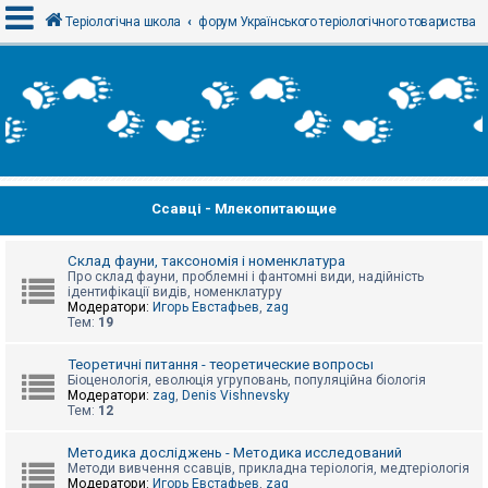
Теріологічна школа
форум Українського теріологічного товариства
В
х
і
д
Ссавці - Млекопитающие
Р
е
є
с
Склад фауни, таксономія і номенклатура
т
Про склад фауни, проблемні і фантомні види, надійність
р
ідентифікації видів, номенклатуру
а
Модератори:
Игорь Евстафьев
,
zag
ц
Тем:
19
і
я
Теоретичні питання - теоретические вопросы
Біоценологія, еволюція угруповань, популяційна біологія
Модератори:
zag
,
Denis Vishnevsky
Тем:
12
Т
е
м
Методика досліджень - Методика исследований
и
Методи вивчення ссавців, прикладна теріологія, медтеріологія
б
Модератори:
Игорь Евстафьев
,
zag