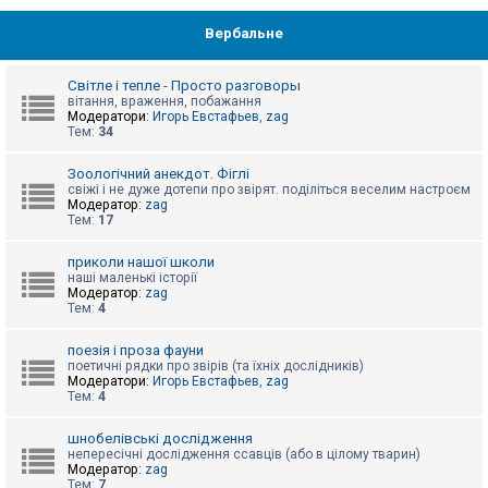
Вербальне
Світле і тепле - Просто разговоры
вітання, враження, побажання
Модератори:
Игорь Евстафьев
,
zag
Тем:
34
Зоологічний анекдот. Фіглі
свіжі і не дуже дотепи про звірят. поділіться веселим настроєм
Модератор:
zag
Тем:
17
приколи нашої школи
наші маленькі історії
Модератор:
zag
Тем:
4
поезія і проза фауни
поетичні рядки про звірів (та їхніх дослідників)
Модератори:
Игорь Евстафьев
,
zag
Тем:
4
шнобелівські дослідження
непересічні дослідження ссавців (або в цілому тварин)
Модератор:
zag
Тем:
7