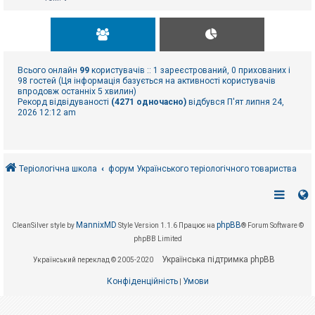
Всього онлайн
99
користувачів :: 1 зареєстрований, 0 прихованих і
98 гостей (Ця інформація базується на активності користувачів
впродовж останніх 5 хвилин)
Рекорд відвідуваності
(4271 одночасно)
відбувся П'ят липня 24,
2026 12:12 am
Теріологічна школа
форум Українського теріологічного товариства
MannixMD
phpBB
CleanSilver style by
Style Version 1.1.6
Працює на
® Forum Software ©
phpBB Limited
Українська підтримка phpBB
Український переклад © 2005-2020
Конфіденційність
Умови
|