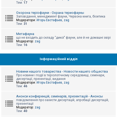
е
Тем:
17
з
в
і
Охорона теріофауни - Охрана териофауны
д
Заповідання, менеджмент фауни, Червона книга, біоетика
п
Модератори:
Игорь Евстафьев
,
zag
о
Тем:
31
в
і
д
Метафауна
е
що не входить до складу "дикої" фауни, але й не домашні звірі
й
Модератор:
zag
Тем:
16
А
к
Інформаційний відділ
т
и
в
Новини нашого товариства - Новости нашего общества
н
Про новини і події в теріологічному середовищі, семінари,
і
дисертації, презентації, видання
т
Модератори:
Игорь Евстафьев
,
zag
е
Тем:
46
м
и
Анонси конференцій, семінарів, презентацій - Анонсы
повідомлення про захисти дисертацій, апробації дисертацій,
презентації
П
Модератор:
zag
о
Тем:
40
ш
у