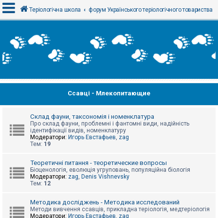
Теріологічна школа
форум Українського теріологічного товариства
В
х
і
д
Ссавці - Млекопитающие
Р
е
є
с
Склад фауни, таксономія і номенклатура
т
Про склад фауни, проблемні і фантомні види, надійність
р
ідентифікації видів, номенклатуру
а
Модератори:
Игорь Евстафьев
,
zag
ц
Тем:
19
і
я
Теоретичні питання - теоретические вопросы
Біоценологія, еволюція угруповань, популяційна біологія
Модератори:
zag
,
Denis Vishnevsky
Тем:
12
Т
е
м
Методика досліджень - Методика исследований
и
Методи вивчення ссавців, прикладна теріологія, медтеріологія
б
Модератори:
Игорь Евстафьев
,
zag