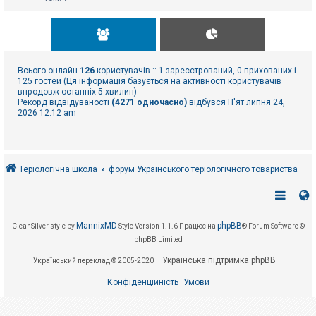
Всього онлайн
126
користувачів :: 1 зареєстрований, 0 прихованих і
125 гостей (Ця інформація базується на активності користувачів
впродовж останніх 5 хвилин)
Рекорд відвідуваності
(4271 одночасно)
відбувся П'ят липня 24,
2026 12:12 am
Теріологічна школа
форум Українського теріологічного товариства
MannixMD
phpBB
CleanSilver style by
Style Version 1.1.6
Працює на
® Forum Software ©
phpBB Limited
Українська підтримка phpBB
Український переклад © 2005-2020
Конфіденційність
Умови
|