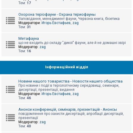
е
Тем:
17
з
в
і
Охорона теріофауни - Охрана териофауны
д
Заповідання, менеджмент фауни, Червона книга, біоетика
п
Модератори:
Игорь Евстафьев
,
zag
о
Тем:
31
в
і
д
Метафауна
е
що не входить до складу "дикої" фауни, але й не домашні звірі
й
Модератор:
zag
Тем:
16
А
к
Інформаційний відділ
т
и
в
Новини нашого товариства - Новости нашего общества
н
Про новини і події в теріологічному середовищі, семінари,
і
дисертації, презентації, видання
т
Модератори:
Игорь Евстафьев
,
zag
е
Тем:
46
м
и
Анонси конференцій, семінарів, презентацій - Анонсы
повідомлення про захисти дисертацій, апробації дисертацій,
презентації
П
Модератор:
zag
о
Тем:
40
ш
у