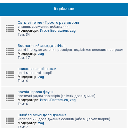
Вербальне
Світле і тепле - Просто разговоры
вітання, враження, побажання
Модератори:
Игорь Евстафьев
,
zag
Тем:
34
Зоологічний анекдот. Фіглі
свіжі і не дуже дотепи про звірят. поділіться веселим настроєм
Модератор:
zag
Тем:
17
приколи нашої школи
наші маленькі історії
Модератор:
zag
Тем:
4
поезія і проза фауни
поетичні рядки про звірів (та їхніх дослідників)
Модератори:
Игорь Евстафьев
,
zag
Тем:
4
шнобелівські дослідження
непересічні дослідження ссавців (або в цілому тварин)
Модератор:
zag
Тем:
7