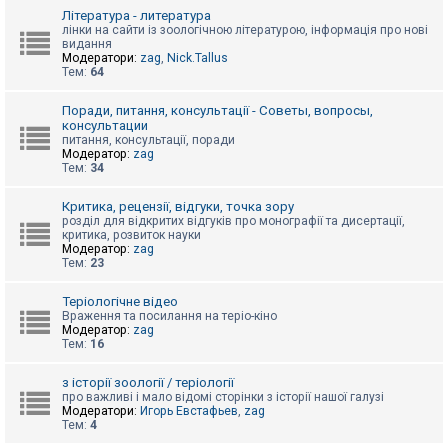
к
Література - литература
лінки на сайти із зоологічною літературою, інформація про нові
видання
Модератори:
zag
,
Nick.Tallus
Д
Тем:
64
о
п
о
Поради, питання, консультації - Советы, вопросы,
м
консультации
о
питання, консультації, поради
г
Модератор:
zag
а
Тем:
34
Критика, рецензії, відгуки, точка зору
розділ для відкритих відгуків про монографії та дисертації,
критика, розвиток науки
Модератор:
zag
Тем:
23
Теріологічне відео
Враження та посилання на теріо-кіно
Модератор:
zag
Тем:
16
з історії зоології / теріології
про важливі і мало відомі сторінки з історії нашої галузі
Модератори:
Игорь Евстафьев
,
zag
Тем:
4