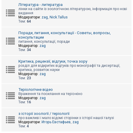
к
Література - литература
лінки на сайти із зоологічною літературою, інформація про нові
видання
Модератори:
zag
,
Nick.Tallus
Д
Тем:
64
о
п
о
Поради, питання, консультації - Советы, вопросы,
м
консультации
о
питання, консультації, поради
г
Модератор:
zag
а
Тем:
34
Критика, рецензії, відгуки, точка зору
розділ для відкритих відгуків про монографії та дисертації,
критика, розвиток науки
Модератор:
zag
Тем:
23
Теріологічне відео
Враження та посилання на теріо-кіно
Модератор:
zag
Тем:
16
з історії зоології / теріології
про важливі і мало відомі сторінки з історії нашої галузі
Модератори:
Игорь Евстафьев
,
zag
Тем:
4