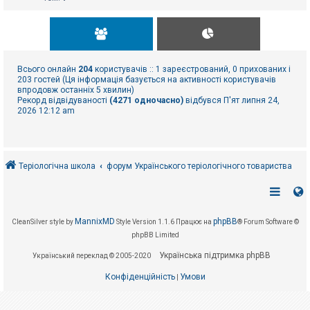
Всього онлайн
204
користувачів :: 1 зареєстрований, 0 прихованих і
203 гостей (Ця інформація базується на активності користувачів
впродовж останніх 5 хвилин)
Рекорд відвідуваності
(4271 одночасно)
відбувся П'ят липня 24,
2026 12:12 am
Теріологічна школа
форум Українського теріологічного товариства
MannixMD
phpBB
CleanSilver style by
Style Version 1.1.6
Працює на
® Forum Software ©
phpBB Limited
Українська підтримка phpBB
Український переклад © 2005-2020
Конфіденційність
Умови
|