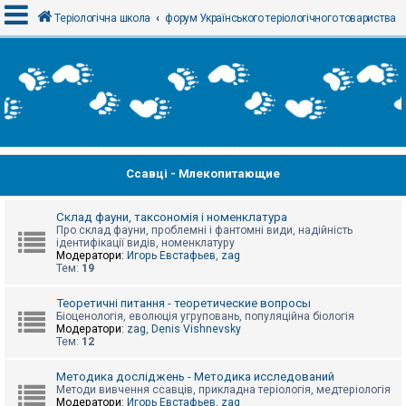
Теріологічна школа
форум Українського теріологічного товариства
В
х
і
д
Ссавці - Млекопитающие
Р
е
є
с
Склад фауни, таксономія і номенклатура
т
Про склад фауни, проблемні і фантомні види, надійність
р
ідентифікації видів, номенклатуру
а
Модератори:
Игорь Евстафьев
,
zag
ц
Тем:
19
і
я
Теоретичні питання - теоретические вопросы
Біоценологія, еволюція угруповань, популяційна біологія
Модератори:
zag
,
Denis Vishnevsky
Тем:
12
Т
е
м
Методика досліджень - Методика исследований
и
Методи вивчення ссавців, прикладна теріологія, медтеріологія
б
Модератори:
Игорь Евстафьев
,
zag