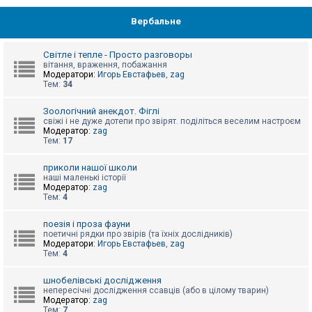
Вербальне
Світле і тепле - Просто разговоры
вітання, враження, побажання
Модератори:
Игорь Евстафьев
,
zag
Тем:
34
Зоологічний анекдот. Фіглі
свіжі і не дуже дотепи про звірят. поділіться веселим настроєм
Модератор:
zag
Тем:
17
приколи нашої школи
наші маленькі історії
Модератор:
zag
Тем:
4
поезія і проза фауни
поетичні рядки про звірів (та їхніх дослідників)
Модератори:
Игорь Евстафьев
,
zag
Тем:
4
шнобелівські дослідження
непересічні дослідження ссавців (або в цілому тварин)
Модератор:
zag
Тем:
7