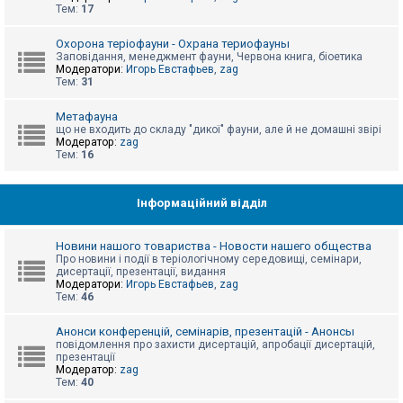
е
Тем:
17
з
в
і
Охорона теріофауни - Охрана териофауны
д
Заповідання, менеджмент фауни, Червона книга, біоетика
п
Модератори:
Игорь Евстафьев
,
zag
о
Тем:
31
в
і
д
Метафауна
е
що не входить до складу "дикої" фауни, але й не домашні звірі
й
Модератор:
zag
Тем:
16
А
к
Інформаційний відділ
т
и
в
Новини нашого товариства - Новости нашего общества
н
Про новини і події в теріологічному середовищі, семінари,
і
дисертації, презентації, видання
т
Модератори:
Игорь Евстафьев
,
zag
е
Тем:
46
м
и
Анонси конференцій, семінарів, презентацій - Анонсы
повідомлення про захисти дисертацій, апробації дисертацій,
презентації
П
Модератор:
zag
о
Тем:
40
ш
у