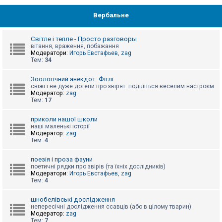
Вербальне
Світле і тепле - Просто разговоры
вітання, враження, побажання
Модератори:
Игорь Евстафьев
,
zag
Тем:
34
Зоологічний анекдот. Фіглі
свіжі і не дуже дотепи про звірят. поділіться веселим настроєм
Модератор:
zag
Тем:
17
приколи нашої школи
наші маленькі історії
Модератор:
zag
Тем:
4
поезія і проза фауни
поетичні рядки про звірів (та їхніх дослідників)
Модератори:
Игорь Евстафьев
,
zag
Тем:
4
шнобелівські дослідження
непересічні дослідження ссавців (або в цілому тварин)
Модератор:
zag
Тем:
7