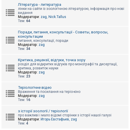
к
Література - литература
лінки на сайти із зоологічною літературою, інформація про нові
видання
Модератори:
zag
,
Nick.Tallus
Д
Тем:
64
о
п
о
Поради, питання, консультації - Советы, вопросы,
м
консультации
о
питання, консультації, поради
г
Модератор:
zag
а
Тем:
34
Критика, рецензії, відгуки, точка зору
розділ для відкритих відгуків про монографії та дисертації,
критика, розвиток науки
Модератор:
zag
Тем:
23
Теріологічне відео
Враження та посилання на теріо-кіно
Модератор:
zag
Тем:
16
з історії зоології / теріології
про важливі і мало відомі сторінки з історії нашої галузі
Модератори:
Игорь Евстафьев
,
zag
Тем:
4