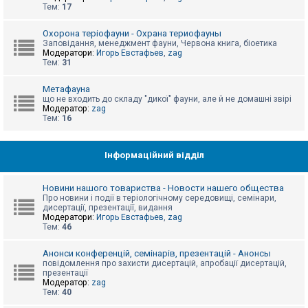
е
Тем:
17
з
в
і
Охорона теріофауни - Охрана териофауны
д
Заповідання, менеджмент фауни, Червона книга, біоетика
п
Модератори:
Игорь Евстафьев
,
zag
о
Тем:
31
в
і
д
Метафауна
е
що не входить до складу "дикої" фауни, але й не домашні звірі
й
Модератор:
zag
Тем:
16
А
к
Інформаційний відділ
т
и
в
Новини нашого товариства - Новости нашего общества
н
Про новини і події в теріологічному середовищі, семінари,
і
дисертації, презентації, видання
т
Модератори:
Игорь Евстафьев
,
zag
е
Тем:
46
м
и
Анонси конференцій, семінарів, презентацій - Анонсы
повідомлення про захисти дисертацій, апробації дисертацій,
презентації
П
Модератор:
zag
о
Тем:
40
ш
у