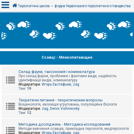
Теріологічна школа
форум Українського теріологічного товариства
В
х
і
д
Ссавці - Млекопитающие
Р
е
є
с
Склад фауни, таксономія і номенклатура
т
Про склад фауни, проблемні і фантомні види, надійність
р
ідентифікації видів, номенклатуру
а
Модератори:
Игорь Евстафьев
,
zag
ц
Тем:
19
і
я
Теоретичні питання - теоретические вопросы
Біоценологія, еволюція угруповань, популяційна біологія
Модератори:
zag
,
Denis Vishnevsky
Тем:
12
Т
е
м
Методика досліджень - Методика исследований
и
Методи вивчення ссавців, прикладна теріологія, медтеріологія
б
Модератори:
Игорь Евстафьев
,
zag