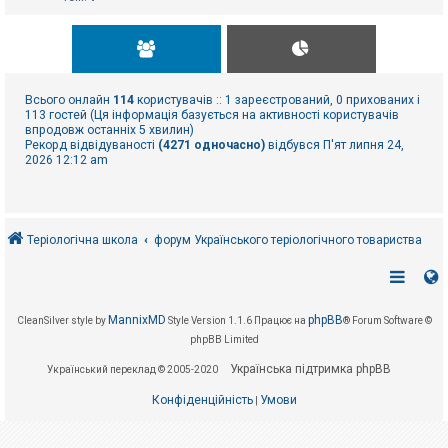
Всього онлайн
114
користувачів :: 1 зареєстрований, 0 прихованих і
113 гостей (Ця інформація базується на активності користувачів
впродовж останніх 5 хвилин)
Рекорд відвідуваності
(4271 одночасно)
відбувся П'ят липня 24,
2026 12:12 am
Теріологічна школа
форум Українського теріологічного товариства
MannixMD
phpBB
CleanSilver style by
Style Version 1.1.6
Працює на
® Forum Software ©
phpBB Limited
Українська підтримка phpBB
Український переклад © 2005-2020
Конфіденційність
Умови
|