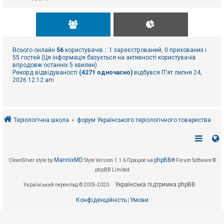
Всього онлайн
56
користувачів :: 1 зареєстрований, 0 прихованих і
55 гостей (Ця інформація базується на активності користувачів
впродовж останніх 5 хвилин)
Рекорд відвідуваності
(4271 одночасно)
відбувся П'ят липня 24,
2026 12:12 am
Теріологічна школа
форум Українського теріологічного товариства
MannixMD
phpBB
CleanSilver style by
Style Version 1.1.6
Працює на
® Forum Software ©
phpBB Limited
Українська підтримка phpBB
Український переклад © 2005-2020
Конфіденційність
Умови
|