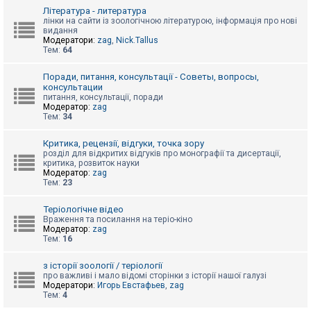
к
Література - литература
лінки на сайти із зоологічною літературою, інформація про нові
видання
Модератори:
zag
,
Nick.Tallus
Д
Тем:
64
о
п
о
Поради, питання, консультації - Советы, вопросы,
м
консультации
о
питання, консультації, поради
г
Модератор:
zag
а
Тем:
34
Критика, рецензії, відгуки, точка зору
розділ для відкритих відгуків про монографії та дисертації,
критика, розвиток науки
Модератор:
zag
Тем:
23
Теріологічне відео
Враження та посилання на теріо-кіно
Модератор:
zag
Тем:
16
з історії зоології / теріології
про важливі і мало відомі сторінки з історії нашої галузі
Модератори:
Игорь Евстафьев
,
zag
Тем:
4