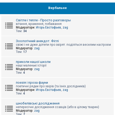
Вербальне
Світле і тепле - Просто разговоры
вітання, враження, побажання
Модератори:
Игорь Евстафьев
,
zag
Тем:
34
Зоологічний анекдот. Фіглі
свіжі і не дуже дотепи про звірят. поділіться веселим настроєм
Модератор:
zag
Тем:
17
приколи нашої школи
наші маленькі історії
Модератор:
zag
Тем:
4
поезія і проза фауни
поетичні рядки про звірів (та їхніх дослідників)
Модератори:
Игорь Евстафьев
,
zag
Тем:
4
шнобелівські дослідження
непересічні дослідження ссавців (або в цілому тварин)
Модератор:
zag
Тем:
7