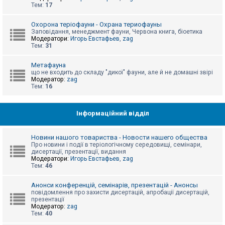
е
Тем:
17
з
в
і
Охорона теріофауни - Охрана териофауны
д
Заповідання, менеджмент фауни, Червона книга, біоетика
п
Модератори:
Игорь Евстафьев
,
zag
о
Тем:
31
в
і
д
Метафауна
е
що не входить до складу "дикої" фауни, але й не домашні звірі
й
Модератор:
zag
Тем:
16
А
к
Інформаційний відділ
т
и
в
Новини нашого товариства - Новости нашего общества
н
Про новини і події в теріологічному середовищі, семінари,
і
дисертації, презентації, видання
т
Модератори:
Игорь Евстафьев
,
zag
е
Тем:
46
м
и
Анонси конференцій, семінарів, презентацій - Анонсы
повідомлення про захисти дисертацій, апробації дисертацій,
презентації
П
Модератор:
zag
о
Тем:
40
ш
у