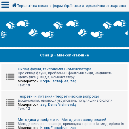
Теріологічна школа
форум Українського теріологічного товариства
В
х
і
д
Ссавці - Млекопитающие
Р
е
є
с
Склад фауни, таксономія і номенклатура
т
Про склад фауни, проблемні і фантомні види, надійність
р
ідентифікації видів, номенклатуру
а
Модератори:
Игорь Евстафьев
,
zag
ц
Тем:
19
і
я
Теоретичні питання - теоретические вопросы
Біоценологія, еволюція угруповань, популяційна біологія
Модератори:
zag
,
Denis Vishnevsky
Тем:
12
Т
е
м
Методика досліджень - Методика исследований
и
Методи вивчення ссавців, прикладна теріологія, медтеріологія
б
Модератори:
Игорь Евстафьев
,
zag